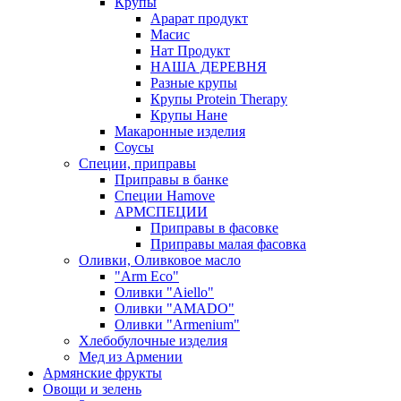
Крупы
Арарат продукт
Масис
Нат Продукт
НАША ДЕРЕВНЯ
Разные крупы
Крупы Protein Therapy
Крупы Нане
Макаронные изделия
Соусы
Специи, приправы
Приправы в банке
Специи Hamove
АРМСПЕЦИИ
Приправы в фасовке
Приправы малая фасовка
Оливки, Оливковое масло
"Arm Eco"
Оливки "Aiello"
Оливки "AMADO"
Оливки "Armenium"
Хлебобулочные изделия
Мед из Армении
Армянские фрукты
Овощи и зелень