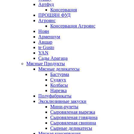
Артфуд
Консервация
ПРОШЯН ФУД
Агроянс
Консервация Агроянс
Ноян
Армениум
Авшар
te Gusto
YAN
Сады Арагаца
Мясные Продукты
Мясные деликатесы
Бастурма
Суджух
Колбасы
Нарезка
Полуфабрикаты
Эксклюзивные закуски
Мини-рулеты
Сыровяленая вырезка
Сыровяленая говядина
Сыровяленая свинина
Сырные деликатесы
Мясная консервация