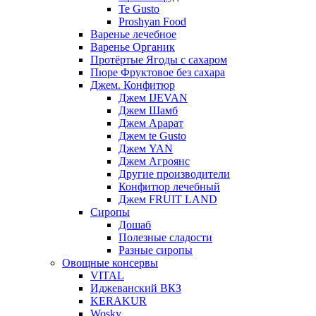
Te Gusto
Proshyan Food
Варенье лечебное
Варенье Органик
Протёртые Ягоды с сахаром
Пюре Фруктовое без сахара
Джем. Конфитюр
Джем IJEVAN
Джем Шамб
Джем Арарат
Джем te Gusto
Джем YAN
Джем Агроянс
Другие производители
Конфитюр лечебный
Джем FRUIT LAND
Сиропы
Дошаб
Полезные сладости
Разные сиропы
Овощные консервы
VITAL
Иджеванский ВКЗ
KERAKUR
Wosky