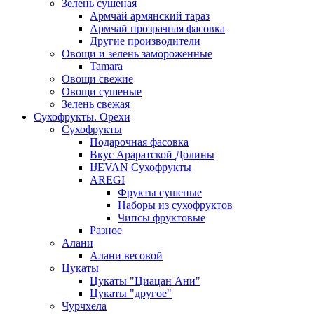
Зелень сушеная
Армчай армянский тараз
Армчай прозрачная фасовка
Другие производители
Овощи и зелень замороженные
Tamara
Овощи свежие
Овощи сушеные
Зелень свежая
Сухофрукты. Орехи
Сухофрукты
Подарочная фасовка
Вкус Араратской Долины
IJEVAN Сухофрукты
AREGI
Фрукты сушеные
Наборы из сухофруктов
Чипсы фруктовые
Разное
Алани
Алани весовой
Цукаты
Цукаты "Циацан Ани"
Цукаты "другое"
Чурчхела