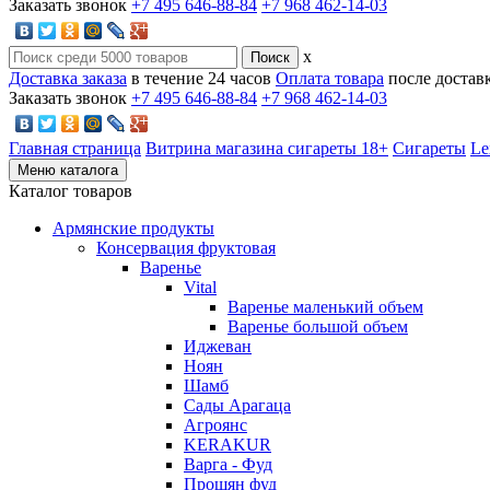
Заказать звонок
+7 495 646-88-84
+7 968 462-14-03
x
Доставка заказа
в течение 24 часов
Оплата товара
после достав
Заказать звонок
+7 495 646-88-84
+7 968 462-14-03
Главная страница
Витрина магазина сигареты 18+
Cигареты
Le
Меню каталога
Каталог товаров
Армянские продукты
Консервация фруктовая
Варенье
Vital
Варенье маленький объем
Варенье большой объем
Иджеван
Ноян
Шамб
Сады Арагаца
Агроянс
KERAKUR
Варга - Фуд
Прошян фуд