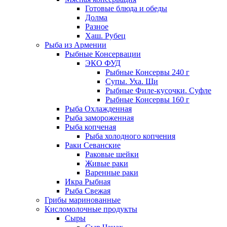
Готовые блюда и обеды
Долма
Разное
Хаш. Рубец
Рыба из Армении
Рыбные Консервации
ЭКО ФУД
Рыбные Консервы 240 г
Супы. Уха. Щи
Рыбные Филе-кусочки. Суфле
Рыбные Консервы 160 г
Рыба Охлажденная
Рыба замороженная
Рыба копченая
Рыба холодного копчения
Раки Севанские
Раковые шейки
Живые раки
Варенные раки
Икра Рыбная
Рыба Свежая
Грибы маринованные
Кисломолочные продукты
Сыры