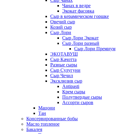
Сыр Чанах
Чанах в ведре
Экокат фасовка
Сыр в керамическом горшке
Овечий сыр
Козий сыр
Сыр Лори
Сыр Лори Экокат
Сыр Лори разный
Сыр Лори Премиум
ЭКОТАВУШ
Сыр Качотта
Разные сыры
Сыр Сулугуни
Сыр Чечил
Эксклюзив сыр
Antipasti
Крем сыры
Полутвердые сыры
Ассорти сыров
Мацони
Тан
Консервированные бобы
Масло топленое
Бакалея