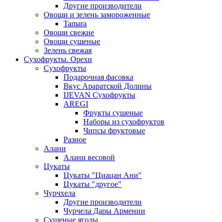
Другие производители
Овощи и зелень замороженные
Tamara
Овощи свежие
Овощи сушеные
Зелень свежая
Сухофрукты. Орехи
Сухофрукты
Подарочная фасовка
Вкус Араратской Долины
IJEVAN Сухофрукты
AREGI
Фрукты сушеные
Наборы из сухофруктов
Чипсы фруктовые
Разное
Алани
Алани весовой
Цукаты
Цукаты "Циацан Ани"
Цукаты "другое"
Чурчхела
Другие производители
Чурчела Дары Армении
Сушеные ягоды