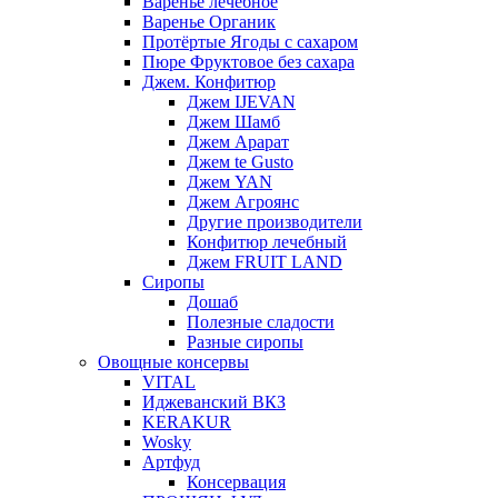
Варенье лечебное
Варенье Органик
Протёртые Ягоды с сахаром
Пюре Фруктовое без сахара
Джем. Конфитюр
Джем IJEVAN
Джем Шамб
Джем Арарат
Джем te Gusto
Джем YAN
Джем Агроянс
Другие производители
Конфитюр лечебный
Джем FRUIT LAND
Сиропы
Дошаб
Полезные сладости
Разные сиропы
Овощные консервы
VITAL
Иджеванский ВКЗ
KERAKUR
Wosky
Артфуд
Консервация