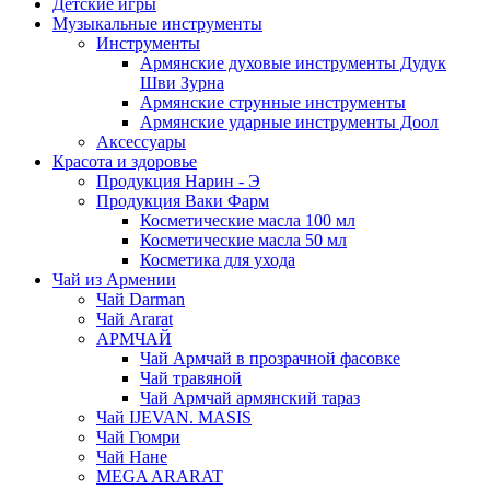
Детские игры
Музыкальные инструменты
Инструменты
Армянские духовые инструменты Дудук
Шви Зурна
Армянские струнные инструменты
Армянские ударные инструменты Доол
Аксессуары
Красота и здоровье
Продукция Нарин - Э
Продукция Ваки Фарм
Косметические масла 100 мл
Косметические масла 50 мл
Косметика для ухода
Чай из Армении
Чай Darman
Чай Ararat
АРМЧАЙ
Чай Армчай в прозрачной фасовке
Чай травяной
Чай Армчай армянский тараз
Чай IJEVAN. MASIS
Чай Гюмри
Чай Нане
MEGA ARARAT