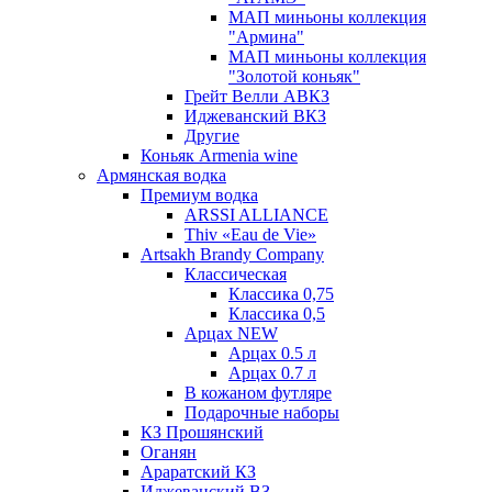
МАП миньоны коллекция
"Армина"
МАП миньоны коллекция
"Золотой коньяк"
Грейт Велли АВКЗ
Иджеванский ВКЗ
Другие
Коньяк Armenia wine
Армянская водка
Премиум водка
ARSSI ALLIANCE
Thiv «Eau de Vie»
Artsakh Brandy Company
Классическая
Классика 0,75
Классика 0,5
Арцах NEW
Арцах 0.5 л
Арцах 0.7 л
В кожаном футляре
Подарочные наборы
КЗ Прошянский
Оганян
Араратский КЗ
Иджеванский ВЗ