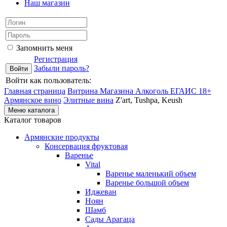
Наш магазин
Запомнить меня
Регистрация
Забыли пароль?
Войти как пользователь:
Главная страница
Витрина Магазина Алкоголь ЕГАИС 18+
Армянское вино
Элитные вина
Z'art, Tushpa, Keush
Меню каталога
Каталог товаров
Армянские продукты
Консервация фруктовая
Варенье
Vital
Варенье маленький объем
Варенье большой объем
Иджеван
Ноян
Шамб
Сады Арагаца