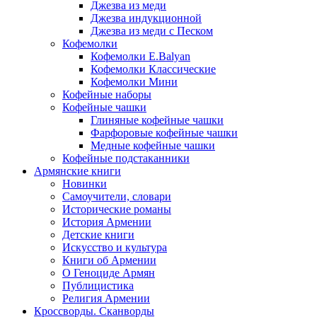
Джезва из меди
Джезва индукционной
Джезва из меди с Песком
Кофемолки
Кофемолки E.Balyan
Кофемолки Классические
Кофемолки Мини
Кофейные наборы
Кофейные чашки
Глиняные кофейные чашки
Фарфоровые кофейные чашки
Медные кофейные чашки
Кофейные подстаканники
Армянские книги
Новинки
Самоучители, словари
Исторические романы
История Армении
Детские книги
Иcкусство и культура
Книги об Армении
О Геноциде Армян
Публицистика
Религия Армении
Кроссворды. Сканворды