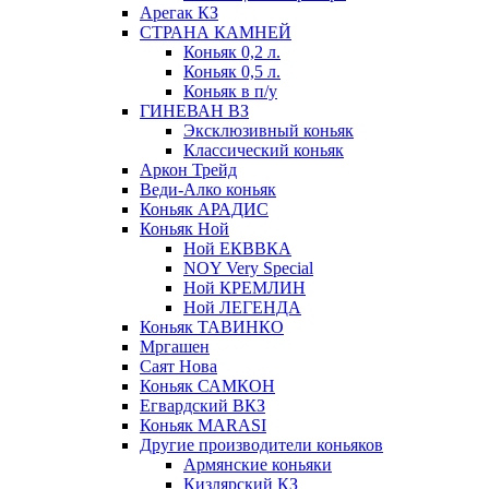
Арегак КЗ
СТРАНА КАМНЕЙ
Коньяк 0,2 л.
Коньяк 0,5 л.
Коньяк в п/у
ГИНЕВАН ВЗ
Эксклюзивный коньяк
Классический коньяк
Аркон Трейд
Веди-Алко коньяк
Коньяк АРАДИС
Коньяк Ной
Ной ЕКВВКА
NOY Very Special
Ной КРЕМЛИН
Ной ЛЕГЕНДА
Коньяк ТАВИНКО
Мргашен
Саят Нова
Коньяк САМКОН
Егвардский ВКЗ
Коньяк MARASI
Другие производители коньяков
Армянские коньяки
Кизлярский КЗ