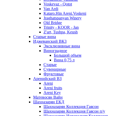
Voskevaz - Qotot
Van Ardi
Kataro.Hin Areni.Voskeni
Jraghatspanyan Winery
Old Bridge
Trinity - KOOR - Jan
Z'art, Tushpa, Keush
Старые вина
Иджеванский ВК3
Эксклюзивные вина
Виноградное
Большой объем
Вина 0,75 л
Старые
Сувенирные
Фруктовые
Аренийский ВЗ
Areni
Areni fruits
Areni Key
Матевосян Вайн
Шахназарян ЕКД
Шахназарян Коллекция Гаясон
Шахназарян Коллекция Гаясон п/у
Шахназарян Новогодняя Коллекция