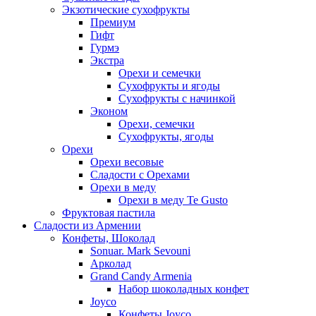
Экзотические сухофрукты
Премиум
Гифт
Гурмэ
Экстра
Орехи и семечки
Сухофрукты и ягоды
Сухофрукты с начинкой
Эконом
Орехи, семечки
Сухофрукты, ягоды
Орехи
Орехи весовые
Сладости с Орехами
Орехи в меду
Орехи в меду Te Gusto
Фруктовая пастила
Сладости из Армении
Конфеты, Шоколад
Sonuar. Mark Sevouni
Арколад
Grand Candy Armenia
Набор шоколадных конфет
Joyco
Конфеты Joyco