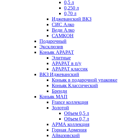
0,5 л
0,250 л
0,70 л
Иджеванский ВКЗ
СИС Алко
Веди Алко
САМКОН
Подарочный
Эксклюзив
Коньяк АРАРАТ
Элитные
АРАРАТ в п/у
АРАРАТ классик
ВКЗ Иджеванский
Коньяк в подарочной упаковке
Коньяк Классический
Бренди
Коньяк МАП
France коллекция
Золотой
Объем 0,5 л
Объем 0,7 л
АРМА коллекция
Горная Армения
Айвазовский