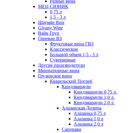
Разные вина
МЕЦ СЮНИК
0,75 л
1,5 - 3 л
Шаумян Вин
Givany Wine
Вайк Груп
Гиневан ВЗ
Фруктовые вина ГВЗ
Классические
Большой объем 1,5 - 3 л
Сувенирные
Другие производители
Миниатюрные вина
Грузинское вино
Кварельский Погреб
Киндзмараули
Киндзмараули 0,75 л.
Киндзмараули 1,0 л.
Киндзмараули 2,0 л.
Алазанская Долина
Алазанка 0,75 л
Алазанка 1,0 л
Алазанка 2,0 л
Саперави