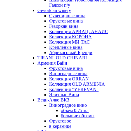
Гаясон п/у
Gevorkian winery
Сувенирные вина
Фруктовые вина
Геворкян вина
Коллекция АРИАЦ. АНАИС
Коллекция КОРОНА
Коллекция МИ ТАС
Креплёные вина
Абрикосовый Бренди
TIRANI. OLD CHINARI
Армения Вайн
Фруктовые вина
Виноградные вина
Коллекция ORRAN
Коллекция OLD ARMENIA
Коллекция "YEREVAN"
Элитные Вина
Веди-Алко ВКЗ
Виноградное вино
объем 0.75 мл
большие объемы
Фруктовое
в керамике