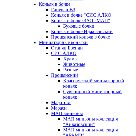
Коньяк в бочке
Гиневан ВЗ
Коньяк в бочке "СИС АЛКО"
Коньяк в бочке ЗАО "МАП"
Буковые бочки
Коньяк в бочке Иджеванский
Прошянский коньяк в бочке
Миниатюрные коньяки
Оганян Бренди
СИС АЛКО
Храмы
Животные
Разные
Прошянский
Классический миниатюрный
коньяк
Сувенирный миниатюрный
коньяк
Мадатовъ
Мараси
МАП миньоны
МАП миньоны коллекция
"Айвазовский"
МАП миньоны коллекция
"АРАМЭ"