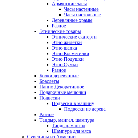
Армянские часы
Часы настенные
Часы настольные
Деревянные храмы
Разное
Этнические товары
Этнические скатерти
Этно жилетки
Этно шапка
Этно Косметички
Этно Подушки
Этно Сумки
Разное
Бочки деревянные
Браслеты
Панно Декоративное
Подарочные мешочки
Подвески
Подвески в машину
Подвески из дерева
Разное
Тандыр, мангал, шампура
Тандыр, мангал
Шампура для мяса
Сувениры из Армении