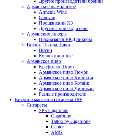
Другие производители бренди
Армянское шампанское
Armenia Wine
Ginevan
Прошянский КЗ
Другие Производители
Армянские ликеры
Шахназарян ЕКД ликеры
Виски, Текила, Джин
Виски
Коллекционные
Армянское пиво
Крафтовое Пиво
Армянское пиво Гюмри
Армянское пиво Киликия
Армянское пиво Котайк
Армянское пиво Дилижан
Разные производители
Витрина магазина сигареты 18+
Cигареты
SPS Cigaronne
Сigaronne
Tattoo by Cigaronne
Center
AMG