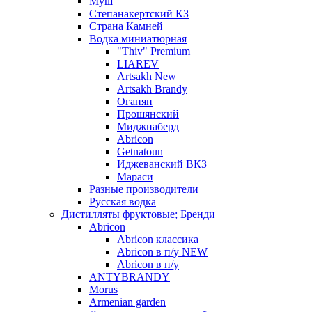
Муш
Степанакертский КЗ
Страна Камней
Водка миниатюрная
"Thiv" Premium
LIAREV
Artsakh New
Artsakh Brandy
Оганян
Прошянский
Миджнаберд
Abricon
Getnatoun
Иджеванский ВКЗ
Мараси
Разные производители
Русская водка
Дистилляты фруктовые; Бренди
Abricon
Abricon классика
Abricon в п/у NEW
Abricon в п/у
ANTYBRANDY
Morus
Armenian garden