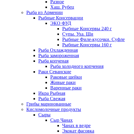
Разное
Хаш. Рубец
Рыба из Армении
Рыбные Консервации
ЭКО ФУД
Рыбные Консервы 240 г
Супы. Уха. Щи
Рыбные Филе-кусочки. Суфле
Рыбные Консервы 160 г
Рыба Охлажденная
Рыба замороженная
Рыба копченая
Рыба холодного копчения
Раки Севанские
Раковые шейки
Живые раки
Варенные раки
Икра Рыбная
Рыба Свежая
Грибы маринованные
Кисломолочные продукты
Сыры
Сыр Чанах
Чанах в ведре
Экокат фасовка