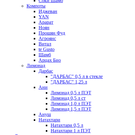
Соки Шамб
Компоты
Иджеван
YAN
Арарат
Ноян
Прошян Фуд
Агроянс
Витал
te Gusto
Шамб
Арцах Био
Лимонад
Дарбас
"ДАРБАС" 0,5 л в стекле
"ДАРБАС" 1,25 л
Ани
Лимонад 0,5 л ПЭТ
Лимонад 0,5 л ст
Лимонад 1,0 л ПЭТ
Лимонад 1,5 л ПЭТ
Ануш
Натахтари
Натахтари 0,5 л
Натахтари 1 л ПЭТ