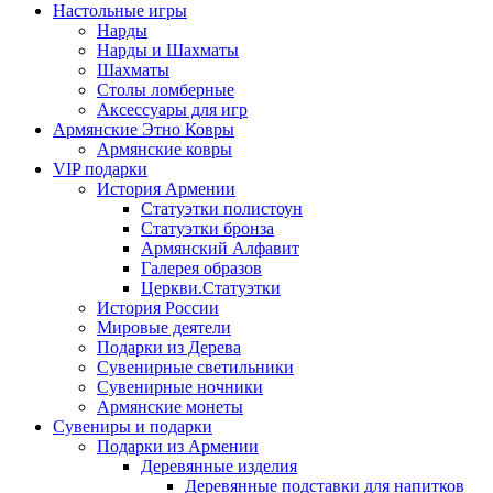
Настольные игры
Нарды
Нарды и Шахматы
Шахматы
Столы ломберные
Аксессуары для игр
Армянские Этно Ковры
Армянские ковры
VIP подарки
История Армении
Статуэтки полистоун
Статуэтки бронза
Армянский Алфавит
Галерея образов
Церкви.Статуэтки
История России
Мировые деятели
Подарки из Дерева
Сувенирные светильники
Сувенирные ночники
Армянские монеты
Сувениры и подарки
Подарки из Армении
Деревянные изделия
Деревянные подставки для напитков