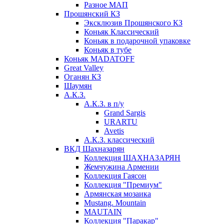
Разное МАП
Прошянский КЗ
Эксклюзив Прошянского КЗ
Коньяк Классический
Коньяк в подарочной упаковке
Коньяк в тубе
Коньяк MADATOFF
Great Valley
Оганян КЗ
Шаумян
А.К.З.
А.К.З. в п/у
Grand Sargis
URARTU
Avetis
А.К.З. классический
ВКД Шахназарян
Коллекция ШАХНАЗАРЯН
Жемчужина Армении
Коллекция Гаясон
Коллекция "Премиум"
Армянская мозаика
Mustang. Mountain
MAUTAIN
Коллекция "Паракар"