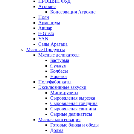
ПРОШЯН ФУД
Агроянс
Консервация Агроянс
Ноян
Армениум
Авшар
te Gusto
YAN
Сады Арагаца
Мясные Продукты
Мясные деликатесы
Бастурма
Суджух
Колбасы
Нарезка
Полуфабрикаты
Эксклюзивные закуски
Мини-рулеты
Сыровяленая вырезка
Сыровяленая говядина
Сыровяленая свинина
Сырные деликатесы
Мясная консервация
Готовые блюда и обеды
Долма