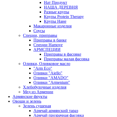
Нат Продукт
НАША ДЕРЕВНЯ
Разные крупы
Крупы Protein Therapy
Крупы Нане
Макаронные изделия
Соусы
Специи, приправы
Приправы в банке
Специи Hamove
АРМСПЕЦИИ
Приправы в фасовке
Приправы малая фасовка
Оливки, Оливковое масло
"Arm Eco"
Оливки "Aiello"
Оливки "AMADO"
Оливки "Armenium"
Хлебобулочные изделия
Мед из Армении
Армянские фрукты
Овощи и зелень
Зелень сушеная
Армчай армянский тараз
Армчай прозрачная фасовка