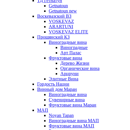
ТД Гетнатун
Getnatoun
Getnatoun new
Воскевазский ВЗ
VOSKEVAZ
ARARTUNI
VOSKEVAZ ELITE
Прошянский КЗ
Виноградные вина
Виноградные
Арт Палас
Фруктовые вина
Дерево Жизни
Органические вина
Арцруни
Элитные Вина
Гордость Нации
Винный дом Маран
Виноградные вина
Сувенирные вина
Фруктовые вина Маран
МАП
Noyan Tapan
Виноградные вина МАП
Фруктовые вина МАП