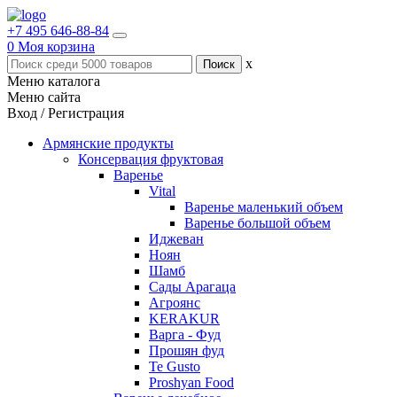
+7 495 646-88-84
0
Моя корзина
x
Меню каталога
Меню сайта
Вход / Регистрация
Армянские продукты
Консервация фруктовая
Варенье
Vital
Варенье маленький объем
Варенье большой объем
Иджеван
Ноян
Шамб
Сады Арагаца
Агроянс
KERAKUR
Варга - Фуд
Прошян фуд
Te Gusto
Proshyan Food