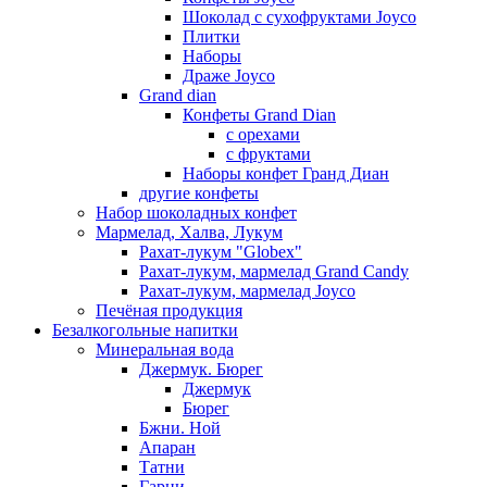
Шоколад с сухофруктами Joyco
Плитки
Наборы
Драже Joyco
Grand dian
Конфеты Grand Dian
с орехами
с фруктами
Наборы конфет Гранд Диан
другие конфеты
Набор шоколадных конфет
Мармелад, Халва, Лукум
Рахат-лукум "Globex"
Рахат-лукум, мармелад Grand Candy
Рахат-лукум, мармелад Joyco
Печёная продукция
Безалкогольные напитки
Минеральная вода
Джермук. Бюрег
Джермук
Бюрег
Бжни. Ной
Апаран
Татни
Гарни