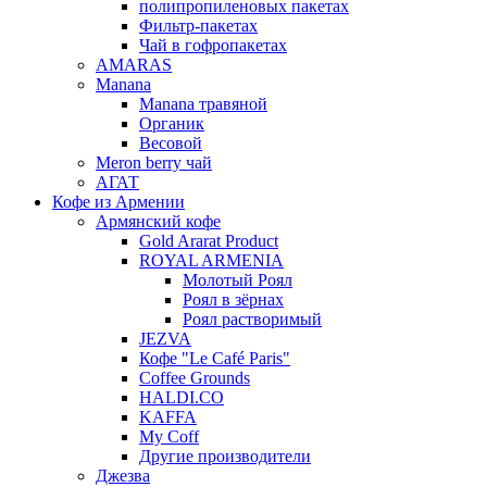
полипропиленовых пакетах
Фильтр-пакетах
Чай в гофропакетах
AMARAS
Manana
Manana травяной
Органик
Весовой
Meron berry чай
АГАТ
Кофе из Армении
Армянский кофе
Gold Ararat Product
ROYAL ARMENIA
Молотый Роял
Роял в зёрнах
Роял растворимый
JEZVA
Кофе "Le Café Paris"
Coffee Grounds
HALDI.CO
KAFFA
My Coff
Другие производители
Джезва