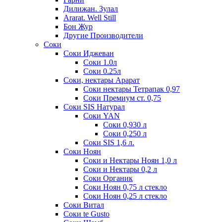
Дилижан. Зулал
Ararat. Well Still
Бон Жур
Другие Производители
Соки
Соки Иджеван
Соки 1.0л
Соки 0.25л
Соки, нектары Арарат
Соки нектары Тетрапак 0,97
Соки Премиум ст. 0,75
Соки SIS Натурал
Соки YAN
Соки 0,930 л
Соки 0,250 л
Соки SIS 1,6 л.
Соки Ноян
Соки и Нектары Ноян 1,0 л
Соки и Нектары 0,2 л
Соки Органик
Соки Ноян 0,75 л стекло
Соки Ноян 0,25 л стекло
Соки Витал
Соки te Gusto