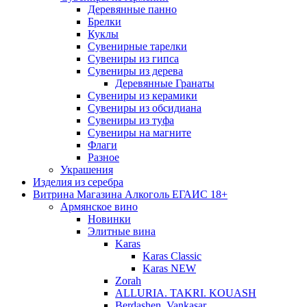
Деревянные панно
Брелки
Куклы
Сувенирные тарелки
Сувениры из гипса
Сувениры из дерева
Деревянные Гранаты
Сувениры из керамики
Сувениры из обсидиана
Сувениры из туфа
Сувениры на магните
Флаги
Разное
Украшения
Изделия из серебра
Витрина Магазина Алкоголь ЕГАИС 18+
Армянское вино
Новинки
Элитные вина
Karas
Karas Classic
Karas NEW
Zorah
ALLURIA. TAKRI. KOUASH
Berdashen. Vankasar