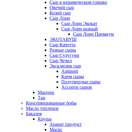
Сыр в керамическом горшке
Овечий сыр
Козий сыр
Сыр Лори
Сыр Лори Экокат
Сыр Лори разный
Сыр Лори Премиум
ЭКОТАВУШ
Сыр Качотта
Разные сыры
Сыр Сулугуни
Сыр Чечил
Эксклюзив сыр
Antipasti
Крем сыры
Полутвердые сыры
Ассорти сыров
Мацони
Тан
Консервированные бобы
Масло топленое
Бакалея
Крупы
Арарат продукт
Масис