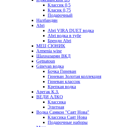
Классик 0,5
Класик 0,75
Подарочный
Налбандян
Abri
Abri VIRA DUET водка
Abri водка в тубе
Бренди Abri
МЕЦ СЮНИК
Armenia wine
Шахназарян ВКД
Getnatoun
Ginevan водка
Бочка Гиневан
Гиневан Золотая коллекция
Гиневан классик
Крепкая водка
Арегак К.З.
ВЕДИ АЛКО
Классика
Элитная
Водка Самкон "Саят Нова"
Классика Саят Нова
Подарочные наборы