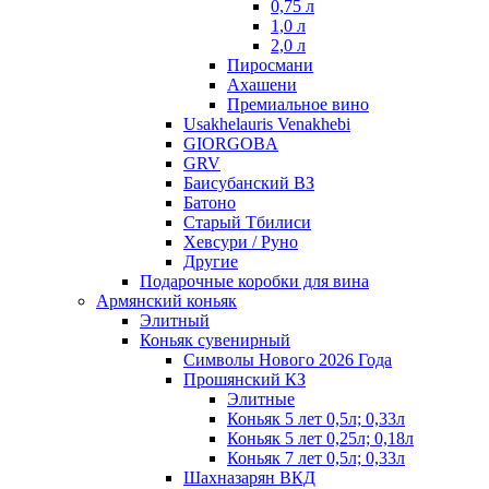
0,75 л
1,0 л
2,0 л
Пиросмани
Ахашени
Премиальное вино
Usakhelauris Venakhebi
GIORGOBA
GRV
Баисубанский ВЗ
Батоно
Старый Тбилиси
Хевсури / Руно
Другие
Подарочные коробки для вина
Армянский коньяк
Элитный
Коньяк сувенирный
Символы Нового 2026 Года
Прошянский КЗ
Элитные
Коньяк 5 лет 0,5л; 0,33л
Коньяк 5 лет 0,25л; 0,18л
Коньяк 7 лет 0,5л; 0,33л
Шахназарян ВКД