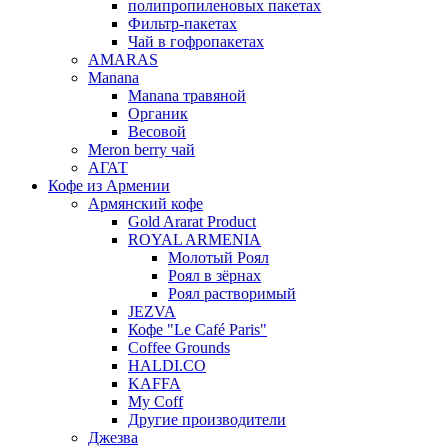
полипропиленовых пакетах
Фильтр-пакетах
Чай в гофропакетах
AMARAS
Manana
Manana травяной
Органик
Весовой
Meron berry чай
АГАТ
Кофе из Армении
Армянский кофе
Gold Ararat Product
ROYAL ARMENIA
Молотый Роял
Роял в зёрнах
Роял растворимый
JEZVA
Кофе "Le Café Paris"
Coffee Grounds
HALDI.CO
KAFFA
My Coff
Другие производители
Джезва