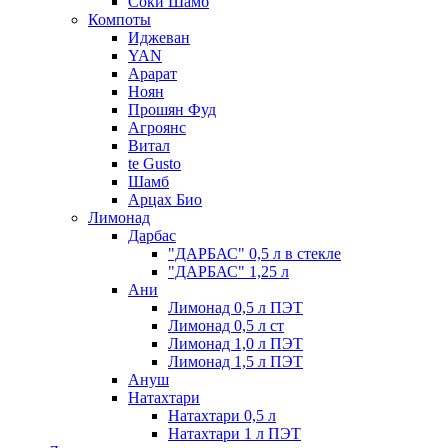
Соки Шамб
Компоты
Иджеван
YAN
Арарат
Ноян
Прошян Фуд
Агроянс
Витал
te Gusto
Шамб
Арцах Био
Лимонад
Дарбас
"ДАРБАС" 0,5 л в стекле
"ДАРБАС" 1,25 л
Ани
Лимонад 0,5 л ПЭТ
Лимонад 0,5 л ст
Лимонад 1,0 л ПЭТ
Лимонад 1,5 л ПЭТ
Ануш
Натахтари
Натахтари 0,5 л
Натахтари 1 л ПЭТ