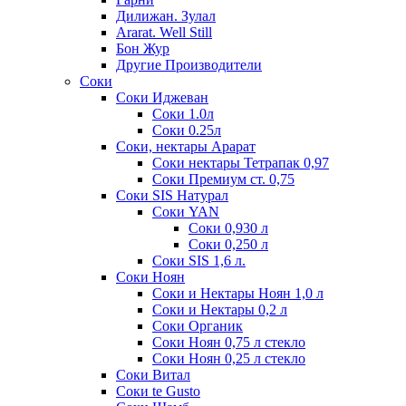
Дилижан. Зулал
Ararat. Well Still
Бон Жур
Другие Производители
Соки
Соки Иджеван
Соки 1.0л
Соки 0.25л
Соки, нектары Арарат
Соки нектары Тетрапак 0,97
Соки Премиум ст. 0,75
Соки SIS Натурал
Соки YAN
Соки 0,930 л
Соки 0,250 л
Соки SIS 1,6 л.
Соки Ноян
Соки и Нектары Ноян 1,0 л
Соки и Нектары 0,2 л
Соки Органик
Соки Ноян 0,75 л стекло
Соки Ноян 0,25 л стекло
Соки Витал
Соки te Gusto