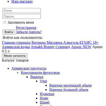
Наш магазин
Запомнить меня
Регистрация
Забыли пароль?
Войти как пользователь:
Главная страница
Витрина Магазина Алкоголь ЕГАИС 18+
Армянская водка
Artsakh Brandy Company
Арцах NEW
Арцах
0.5 л
Меню каталога
Каталог товаров
Армянские продукты
Консервация фруктовая
Варенье
Vital
Варенье маленький объем
Варенье большой объем
Иджеван
Ноян
Шамб