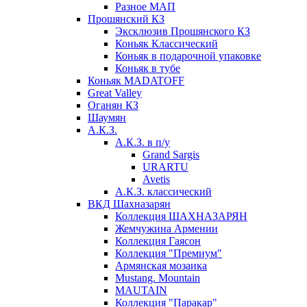
Разное МАП
Прошянский КЗ
Эксклюзив Прошянского КЗ
Коньяк Классический
Коньяк в подарочной упаковке
Коньяк в тубе
Коньяк MADATOFF
Great Valley
Оганян КЗ
Шаумян
А.К.З.
А.К.З. в п/у
Grand Sargis
URARTU
Avetis
А.К.З. классический
ВКД Шахназарян
Коллекция ШАХНАЗАРЯН
Жемчужина Армении
Коллекция Гаясон
Коллекция "Премиум"
Армянская мозаика
Mustang. Mountain
MAUTAIN
Коллекция "Паракар"