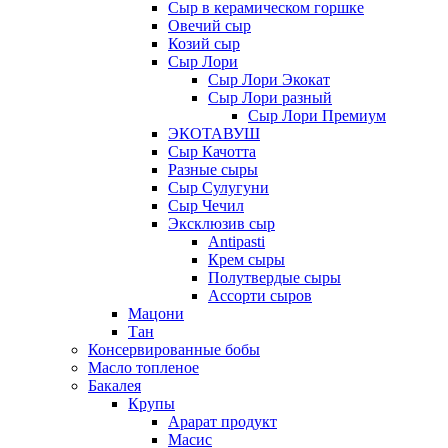
Сыр в керамическом горшке
Овечий сыр
Козий сыр
Сыр Лори
Сыр Лори Экокат
Сыр Лори разный
Сыр Лори Премиум
ЭКОТАВУШ
Сыр Качотта
Разные сыры
Сыр Сулугуни
Сыр Чечил
Эксклюзив сыр
Antipasti
Крем сыры
Полутвердые сыры
Ассорти сыров
Мацони
Тан
Консервированные бобы
Масло топленое
Бакалея
Крупы
Арарат продукт
Масис