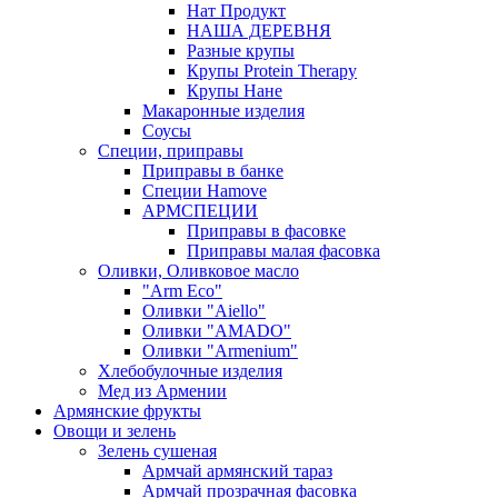
Нат Продукт
НАША ДЕРЕВНЯ
Разные крупы
Крупы Protein Therapy
Крупы Нане
Макаронные изделия
Соусы
Специи, приправы
Приправы в банке
Специи Hamove
АРМСПЕЦИИ
Приправы в фасовке
Приправы малая фасовка
Оливки, Оливковое масло
"Arm Eco"
Оливки "Aiello"
Оливки "AMADO"
Оливки "Armenium"
Хлебобулочные изделия
Мед из Армении
Армянские фрукты
Овощи и зелень
Зелень сушеная
Армчай армянский тараз
Армчай прозрачная фасовка