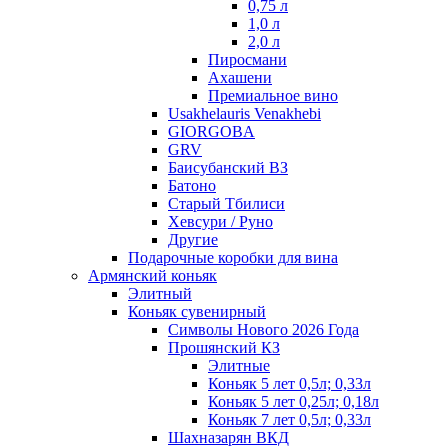
0,75 л
1,0 л
2,0 л
Пиросмани
Ахашени
Премиальное вино
Usakhelauris Venakhebi
GIORGOBA
GRV
Баисубанский ВЗ
Батоно
Старый Тбилиси
Хевсури / Руно
Другие
Подарочные коробки для вина
Армянский коньяк
Элитный
Коньяк сувенирный
Символы Нового 2026 Года
Прошянский КЗ
Элитные
Коньяк 5 лет 0,5л; 0,33л
Коньяк 5 лет 0,25л; 0,18л
Коньяк 7 лет 0,5л; 0,33л
Шахназарян ВКД