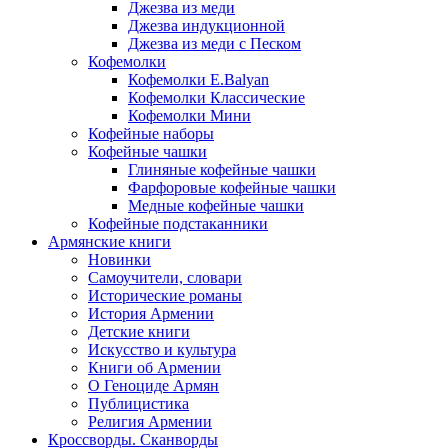
Джезва из меди
Джезва индукционной
Джезва из меди с Песком
Кофемолки
Кофемолки E.Balyan
Кофемолки Классические
Кофемолки Мини
Кофейные наборы
Кофейные чашки
Глиняные кофейные чашки
Фарфоровые кофейные чашки
Медные кофейные чашки
Кофейные подстаканники
Армянские книги
Новинки
Самоучители, словари
Исторические романы
История Армении
Детские книги
Иcкусство и культура
Книги об Армении
О Геноциде Армян
Публицистика
Религия Армении
Кроссворды. Сканворды