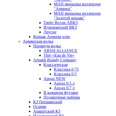
МАП миньоны коллекция
"Армина"
МАП миньоны коллекция
"Золотой коньяк"
Грейт Велли АВКЗ
Иджеванский ВКЗ
Другие
Коньяк Armenia wine
Армянская водка
Премиум водка
ARSSI ALLIANCE
Thiv «Eau de Vie»
Artsakh Brandy Company
Классическая
Классика 0,75
Классика 0,5
Арцах NEW
Арцах 0.5 л
Арцах 0.7 л
В кожаном футляре
Подарочные наборы
КЗ Прошянский
Оганян
Араратский КЗ
Иджеванский ВЗ