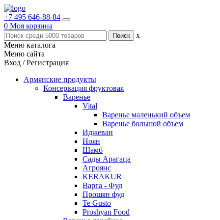
+7 495 646-88-84
0
Моя корзина
x
Меню каталога
Меню сайта
Вход / Регистрация
Армянские продукты
Консервация фруктовая
Варенье
Vital
Варенье маленький объем
Варенье большой объем
Иджеван
Ноян
Шамб
Сады Арагаца
Агроянс
KERAKUR
Варга - Фуд
Прошян фуд
Te Gusto
Proshyan Food