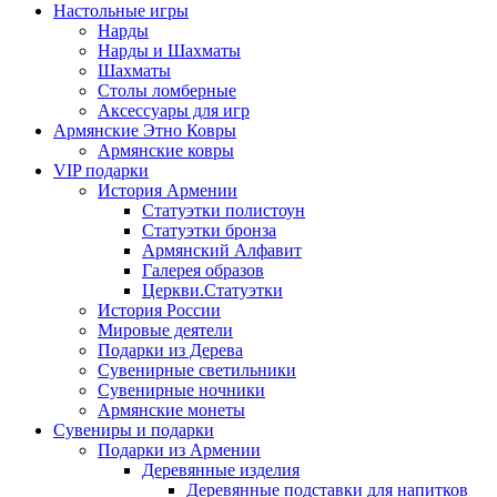
Настольные игры
Нарды
Нарды и Шахматы
Шахматы
Столы ломберные
Аксессуары для игр
Армянские Этно Ковры
Армянские ковры
VIP подарки
История Армении
Статуэтки полистоун
Статуэтки бронза
Армянский Алфавит
Галерея образов
Церкви.Статуэтки
История России
Мировые деятели
Подарки из Дерева
Сувенирные светильники
Сувенирные ночники
Армянские монеты
Сувениры и подарки
Подарки из Армении
Деревянные изделия
Деревянные подставки для напитков