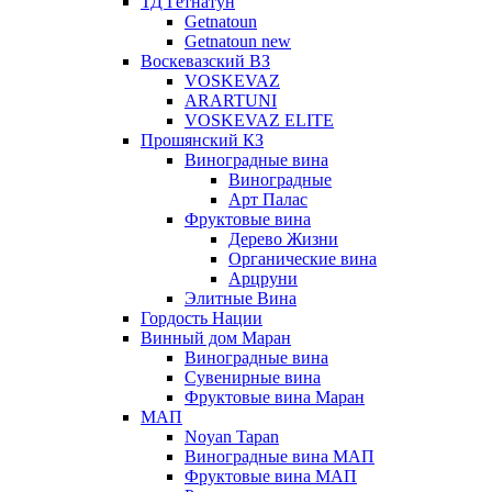
ТД Гетнатун
Getnatoun
Getnatoun new
Воскевазский ВЗ
VOSKEVAZ
ARARTUNI
VOSKEVAZ ELITE
Прошянский КЗ
Виноградные вина
Виноградные
Арт Палас
Фруктовые вина
Дерево Жизни
Органические вина
Арцруни
Элитные Вина
Гордость Нации
Винный дом Маран
Виноградные вина
Сувенирные вина
Фруктовые вина Маран
МАП
Noyan Tapan
Виноградные вина МАП
Фруктовые вина МАП