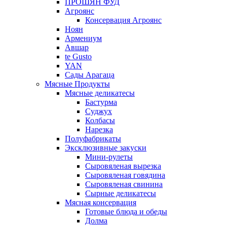
ПРОШЯН ФУД
Агроянс
Консервация Агроянс
Ноян
Армениум
Авшар
te Gusto
YAN
Сады Арагаца
Мясные Продукты
Мясные деликатесы
Бастурма
Суджух
Колбасы
Нарезка
Полуфабрикаты
Эксклюзивные закуски
Мини-рулеты
Сыровяленая вырезка
Сыровяленая говядина
Сыровяленая свинина
Сырные деликатесы
Мясная консервация
Готовые блюда и обеды
Долма