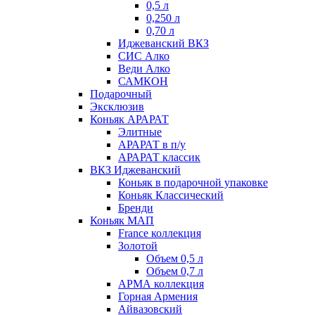
0,5 л
0,250 л
0,70 л
Иджеванский ВКЗ
СИС Алко
Веди Алко
САМКОН
Подарочный
Эксклюзив
Коньяк АРАРАТ
Элитные
АРАРАТ в п/у
АРАРАТ классик
ВКЗ Иджеванский
Коньяк в подарочной упаковке
Коньяк Классический
Бренди
Коньяк МАП
France коллекция
Золотой
Объем 0,5 л
Объем 0,7 л
АРМА коллекция
Горная Армения
Айвазовский