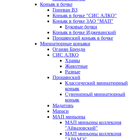
Коньяк в бочке
Гиневан ВЗ
Коньяк в бочке "СИС АЛКО"
Коньяк в бочке ЗАО "МАП"
Буковые бочки
Коньяк в бочке Иджеванский
Прошянский коньяк в бочке
Миниатюрные коньяки
Оганян Бренди
СИС АЛКО
Храмы
Животные
Разные
Прошянский
Классический миниатюрный
коньяк
Сувенирный миниатюрный
коньяк
Мадатовъ
Мараси
МАП миньоны
МАП миньоны коллекция
"Айвазовский"
МАП миньоны коллекция
"АРАМЭ"