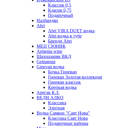
Классик 0,5
Класик 0,75
Подарочный
Налбандян
Abri
Abri VIRA DUET водка
Abri водка в тубе
Бренди Abri
МЕЦ СЮНИК
Armenia wine
Шахназарян ВКД
Getnatoun
Ginevan водка
Бочка Гиневан
Гиневан Золотая коллекция
Гиневан классик
Крепкая водка
Арегак К.З.
ВЕДИ АЛКО
Классика
Элитная
Водка Самкон "Саят Нова"
Классика Саят Нова
Подарочные наборы