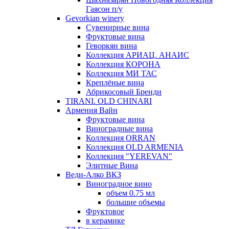
Гаясон п/у
Gevorkian winery
Сувенирные вина
Фруктовые вина
Геворкян вина
Коллекция АРИАЦ. АНАИС
Коллекция КОРОНА
Коллекция МИ ТАС
Креплёные вина
Абрикосовый Бренди
TIRANI. OLD CHINARI
Армения Вайн
Фруктовые вина
Виноградные вина
Коллекция ORRAN
Коллекция OLD ARMENIA
Коллекция "YEREVAN"
Элитные Вина
Веди-Алко ВКЗ
Виноградное вино
объем 0.75 мл
большие объемы
Фруктовое
в керамике