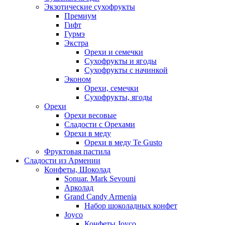
Экзотические сухофрукты
Премиум
Гифт
Гурмэ
Экстра
Орехи и семечки
Сухофрукты и ягоды
Сухофрукты с начинкой
Эконом
Орехи, семечки
Сухофрукты, ягоды
Орехи
Орехи весовые
Сладости с Орехами
Орехи в меду
Орехи в меду Te Gusto
Фруктовая пастила
Сладости из Армении
Конфеты, Шоколад
Sonuar. Mark Sevouni
Арколад
Grand Candy Armenia
Набор шоколадных конфет
Joyco
Конфеты Joyco