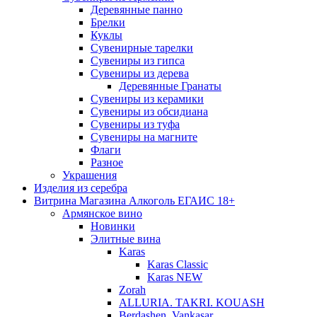
Деревянные панно
Брелки
Куклы
Сувенирные тарелки
Сувениры из гипса
Сувениры из дерева
Деревянные Гранаты
Сувениры из керамики
Сувениры из обсидиана
Сувениры из туфа
Сувениры на магните
Флаги
Разное
Украшения
Изделия из серебра
Витрина Магазина Алкоголь ЕГАИС 18+
Армянское вино
Новинки
Элитные вина
Karas
Karas Classic
Karas NEW
Zorah
ALLURIA. TAKRI. KOUASH
Berdashen. Vankasar