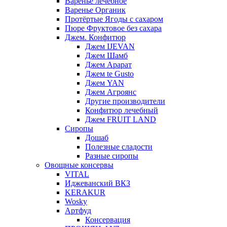
Варенье лечебное
Варенье Органик
Протёртые Ягоды с сахаром
Пюре Фруктовое без сахара
Джем. Конфитюр
Джем IJEVAN
Джем Шамб
Джем Арарат
Джем te Gusto
Джем YAN
Джем Агроянс
Другие производители
Конфитюр лечебный
Джем FRUIT LAND
Сиропы
Дошаб
Полезные сладости
Разные сиропы
Овощные консервы
VITAL
Иджеванский ВКЗ
KERAKUR
Wosky
Артфуд
Консервация