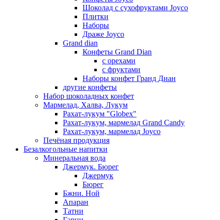
Шоколад с сухофруктами Joyco
Плитки
Наборы
Драже Joyco
Grand dian
Конфеты Grand Dian
с орехами
с фруктами
Наборы конфет Гранд Диан
другие конфеты
Набор шоколадных конфет
Мармелад, Халва, Лукум
Рахат-лукум "Globex"
Рахат-лукум, мармелад Grand Candy
Рахат-лукум, мармелад Joyco
Печёная продукция
Безалкогольные напитки
Минеральная вода
Джермук. Бюрег
Джермук
Бюрег
Бжни. Ной
Апаран
Татни
Гарни