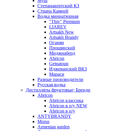
Муш
Степанакертский КЗ
Страна Камней
Водка миниатюрная
"Thiv" Premium
LIAREV
Artsakh New
Artsakh Brandy
Оганян
Прошянский
Миджнаберд
Abricon
Getnatoun
Иджеванский ВКЗ
Мараси
Разные производители
Русская водка
Дистилляты фруктовые; Бренди
Abricon
Abricon классика
Abricon в п/у NEW
Abricon в п/у
ANTYBRANDY
Morus
Armenian garden