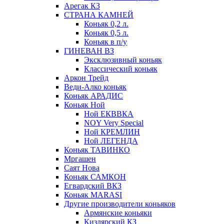
Арегак КЗ
СТРАНА КАМНЕЙ
Коньяк 0,2 л.
Коньяк 0,5 л.
Коньяк в п/у
ГИНЕВАН ВЗ
Эксклюзивный коньяк
Классический коньяк
Аркон Трейд
Веди-Алко коньяк
Коньяк АРАДИС
Коньяк Ной
Ной ЕКВВКА
NOY Very Special
Ной КРЕМЛИН
Ной ЛЕГЕНДА
Коньяк ТАВИНКО
Мргашен
Саят Нова
Коньяк САМКОН
Егвардский ВКЗ
Коньяк MARASI
Другие производители коньяков
Армянские коньяки
Кизлярский КЗ