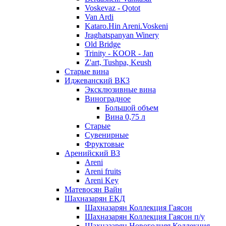
Voskevaz - Qotot
Van Ardi
Kataro.Hin Areni.Voskeni
Jraghatspanyan Winery
Old Bridge
Trinity - KOOR - Jan
Z'art, Tushpa, Keush
Старые вина
Иджеванский ВК3
Эксклюзивные вина
Виноградное
Большой объем
Вина 0,75 л
Старые
Сувенирные
Фруктовые
Аренийский ВЗ
Areni
Areni fruits
Areni Key
Матевосян Вайн
Шахназарян ЕКД
Шахназарян Коллекция Гаясон
Шахназарян Коллекция Гаясон п/у
Шахназарян Новогодняя Коллекция