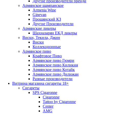
Другие производители бренди
Армянское шампанское
Armenia Wine
Ginevan
Прошянский КЗ
Другие Производители
Армянские ликеры
Шахназарян ЕКД ликеры
Виски, Текила, Джин
Виски
Коллекционные
Армянское пиво
Крафтовое Пиво
Армянское пиво Гюмри
Армянское пиво Киликия
Армянское пиво Котайк
Армянское пиво Дилижан
Разные производители
Витрина магазина сигареты 18+
Cигареты
SPS Cigaronne
Сigaronne
Tattoo by Cigaronne
Center
AMG