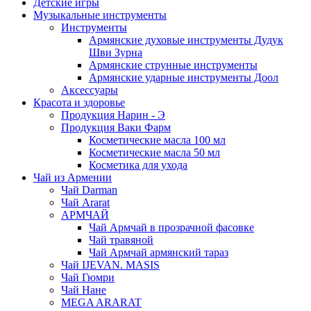
Детские игры
Музыкальные инструменты
Инструменты
Армянские духовые инструменты Дудук
Шви Зурна
Армянские струнные инструменты
Армянские ударные инструменты Доол
Аксессуары
Красота и здоровье
Продукция Нарин - Э
Продукция Ваки Фарм
Косметические масла 100 мл
Косметические масла 50 мл
Косметика для ухода
Чай из Армении
Чай Darman
Чай Ararat
АРМЧАЙ
Чай Армчай в прозрачной фасовке
Чай травяной
Чай Армчай армянский тараз
Чай IJEVAN. MASIS
Чай Гюмри
Чай Нане
MEGA ARARAT