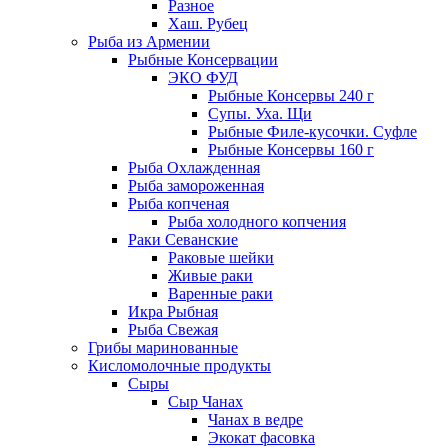
Разное
Хаш. Рубец
Рыба из Армении
Рыбные Консервации
ЭКО ФУД
Рыбные Консервы 240 г
Супы. Уха. Щи
Рыбные Филе-кусочки. Суфле
Рыбные Консервы 160 г
Рыба Охлажденная
Рыба замороженная
Рыба копченая
Рыба холодного копчения
Раки Севанские
Раковые шейки
Живые раки
Варенные раки
Икра Рыбная
Рыба Свежая
Грибы маринованные
Кисломолочные продукты
Сыры
Сыр Чанах
Чанах в ведре
Экокат фасовка