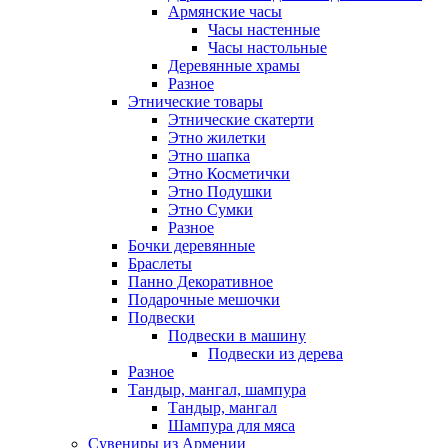
Армянские часы
Часы настенные
Часы настольные
Деревянные храмы
Разное
Этнические товары
Этнические скатерти
Этно жилетки
Этно шапка
Этно Косметички
Этно Подушки
Этно Сумки
Разное
Бочки деревянные
Браслеты
Панно Декоративное
Подарочные мешочки
Подвески
Подвески в машину
Подвески из дерева
Разное
Тандыр, мангал, шампура
Тандыр, мангал
Шампура для мяса
Сувениры из Армении