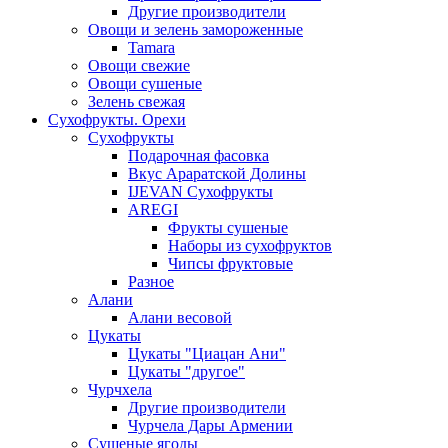
Другие производители
Овощи и зелень замороженные
Tamara
Овощи свежие
Овощи сушеные
Зелень свежая
Сухофрукты. Орехи
Сухофрукты
Подарочная фасовка
Вкус Араратской Долины
IJEVAN Сухофрукты
AREGI
Фрукты сушеные
Наборы из сухофруктов
Чипсы фруктовые
Разное
Алани
Алани весовой
Цукаты
Цукаты "Циацан Ани"
Цукаты "другое"
Чурчхела
Другие производители
Чурчела Дары Армении
Сушеные ягоды