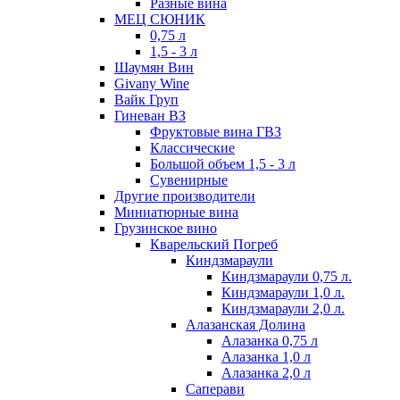
Разные вина
МЕЦ СЮНИК
0,75 л
1,5 - 3 л
Шаумян Вин
Givany Wine
Вайк Груп
Гиневан ВЗ
Фруктовые вина ГВЗ
Классические
Большой объем 1,5 - 3 л
Сувенирные
Другие производители
Миниатюрные вина
Грузинское вино
Кварельский Погреб
Киндзмараули
Киндзмараули 0,75 л.
Киндзмараули 1,0 л.
Киндзмараули 2,0 л.
Алазанская Долина
Алазанка 0,75 л
Алазанка 1,0 л
Алазанка 2,0 л
Саперави