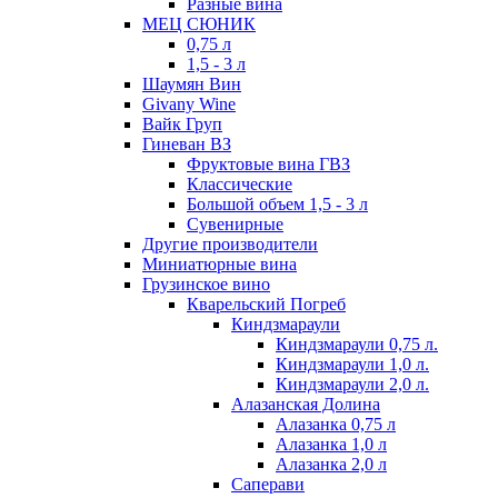
Разные вина
МЕЦ СЮНИК
0,75 л
1,5 - 3 л
Шаумян Вин
Givany Wine
Вайк Груп
Гиневан ВЗ
Фруктовые вина ГВЗ
Классические
Большой объем 1,5 - 3 л
Сувенирные
Другие производители
Миниатюрные вина
Грузинское вино
Кварельский Погреб
Киндзмараули
Киндзмараули 0,75 л.
Киндзмараули 1,0 л.
Киндзмараули 2,0 л.
Алазанская Долина
Алазанка 0,75 л
Алазанка 1,0 л
Алазанка 2,0 л
Саперави