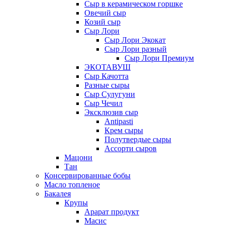
Сыр в керамическом горшке
Овечий сыр
Козий сыр
Сыр Лори
Сыр Лори Экокат
Сыр Лори разный
Сыр Лори Премиум
ЭКОТАВУШ
Сыр Качотта
Разные сыры
Сыр Сулугуни
Сыр Чечил
Эксклюзив сыр
Antipasti
Крем сыры
Полутвердые сыры
Ассорти сыров
Мацони
Тан
Консервированные бобы
Масло топленое
Бакалея
Крупы
Арарат продукт
Масис