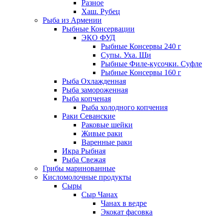
Разное
Хаш. Рубец
Рыба из Армении
Рыбные Консервации
ЭКО ФУД
Рыбные Консервы 240 г
Супы. Уха. Щи
Рыбные Филе-кусочки. Суфле
Рыбные Консервы 160 г
Рыба Охлажденная
Рыба замороженная
Рыба копченая
Рыба холодного копчения
Раки Севанские
Раковые шейки
Живые раки
Варенные раки
Икра Рыбная
Рыба Свежая
Грибы маринованные
Кисломолочные продукты
Сыры
Сыр Чанах
Чанах в ведре
Экокат фасовка