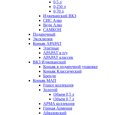
0,5 л
0,250 л
0,70 л
Иджеванский ВКЗ
СИС Алко
Веди Алко
САМКОН
Подарочный
Эксклюзив
Коньяк АРАРАТ
Элитные
АРАРАТ в п/у
АРАРАТ классик
ВКЗ Иджеванский
Коньяк в подарочной упаковке
Коньяк Классический
Бренди
Коньяк МАП
France коллекция
Золотой
Объем 0,5 л
Объем 0,7 л
АРМА коллекция
Горная Армения
Айвазовский