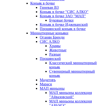
Коньяк в бочке
Гиневан ВЗ
Коньяк в бочке "СИС АЛКО"
Коньяк в бочке ЗАО "МАП"
Буковые бочки
Коньяк в бочке Иджеванский
Прошянский коньяк в бочке
Миниатюрные коньяки
Оганян Бренди
СИС АЛКО
Храмы
Животные
Разные
Прошянский
Классический миниатюрный
коньяк
Сувенирный миниатюрный
коньяк
Мадатовъ
Мараси
МАП миньоны
МАП миньоны коллекция
"Айвазовский"
МАП миньоны коллекция
"АРАМЭ"