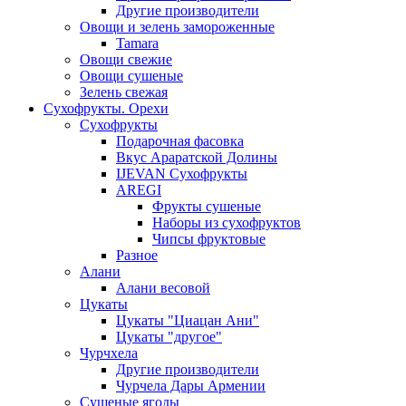
Другие производители
Овощи и зелень замороженные
Tamara
Овощи свежие
Овощи сушеные
Зелень свежая
Сухофрукты. Орехи
Сухофрукты
Подарочная фасовка
Вкус Араратской Долины
IJEVAN Сухофрукты
AREGI
Фрукты сушеные
Наборы из сухофруктов
Чипсы фруктовые
Разное
Алани
Алани весовой
Цукаты
Цукаты "Циацан Ани"
Цукаты "другое"
Чурчхела
Другие производители
Чурчела Дары Армении
Сушеные ягоды