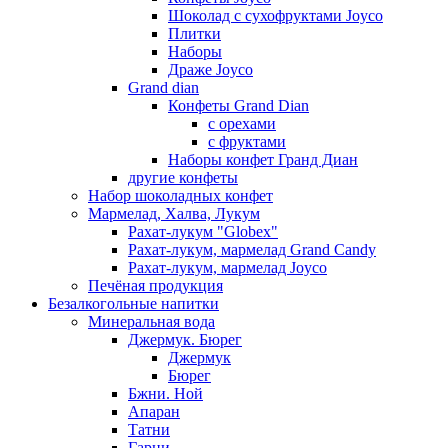
Шоколад с сухофруктами Joyco
Плитки
Наборы
Драже Joyco
Grand dian
Конфеты Grand Dian
с орехами
с фруктами
Наборы конфет Гранд Диан
другие конфеты
Набор шоколадных конфет
Мармелад, Халва, Лукум
Рахат-лукум "Globex"
Рахат-лукум, мармелад Grand Candy
Рахат-лукум, мармелад Joyco
Печёная продукция
Безалкогольные напитки
Минеральная вода
Джермук. Бюрег
Джермук
Бюрег
Бжни. Ной
Апаран
Татни
Гарни