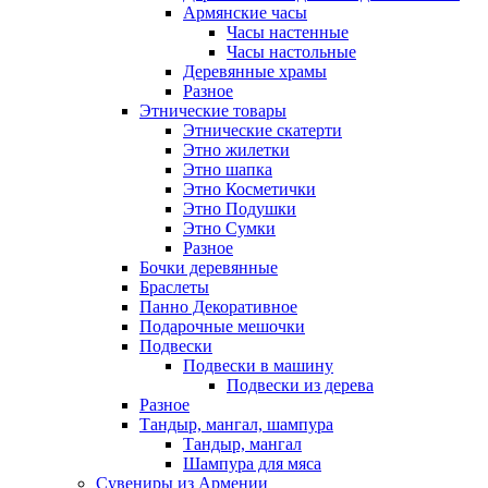
Армянские часы
Часы настенные
Часы настольные
Деревянные храмы
Разное
Этнические товары
Этнические скатерти
Этно жилетки
Этно шапка
Этно Косметички
Этно Подушки
Этно Сумки
Разное
Бочки деревянные
Браслеты
Панно Декоративное
Подарочные мешочки
Подвески
Подвески в машину
Подвески из дерева
Разное
Тандыр, мангал, шампура
Тандыр, мангал
Шампура для мяса
Сувениры из Армении