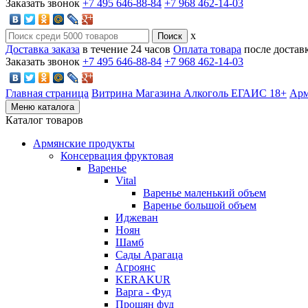
Заказать звонок
+7 495 646-88-84
+7 968 462-14-03
x
Доставка заказа
в течение 24 часов
Оплата товара
после достав
Заказать звонок
+7 495 646-88-84
+7 968 462-14-03
Главная страница
Витрина Магазина Алкоголь ЕГАИС 18+
Арм
Меню каталога
Каталог товаров
Армянские продукты
Консервация фруктовая
Варенье
Vital
Варенье маленький объем
Варенье большой объем
Иджеван
Ноян
Шамб
Сады Арагаца
Агроянс
KERAKUR
Варга - Фуд
Прошян фуд