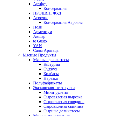
Артфуд
Консервация
ПРОШЯН ФУД
Агроянс
Консервация Агроянс
Ноян
Армениум
Авшар
te Gusto
YAN
Сады Арагаца
Мясные Продукты
Мясные деликатесы
Бастурма
Суджух
Колбасы
Нарезка
Полуфабрикаты
Эксклюзивные закуски
Мини-рулеты
Сыровяленая вырезка
Сыровяленая говядина
Сыровяленая свинина
Сырные деликатесы
Мясная консервация