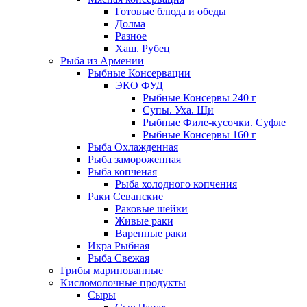
Готовые блюда и обеды
Долма
Разное
Хаш. Рубец
Рыба из Армении
Рыбные Консервации
ЭКО ФУД
Рыбные Консервы 240 г
Супы. Уха. Щи
Рыбные Филе-кусочки. Суфле
Рыбные Консервы 160 г
Рыба Охлажденная
Рыба замороженная
Рыба копченая
Рыба холодного копчения
Раки Севанские
Раковые шейки
Живые раки
Варенные раки
Икра Рыбная
Рыба Свежая
Грибы маринованные
Кисломолочные продукты
Сыры