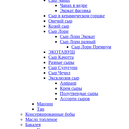
Сыр Чанах
Чанах в ведре
Экокат фасовка
Сыр в керамическом горшке
Овечий сыр
Козий сыр
Сыр Лори
Сыр Лори Экокат
Сыр Лори разный
Сыр Лори Премиум
ЭКОТАВУШ
Сыр Качотта
Разные сыры
Сыр Сулугуни
Сыр Чечил
Эксклюзив сыр
Antipasti
Крем сыры
Полутвердые сыры
Ассорти сыров
Мацони
Тан
Консервированные бобы
Масло топленое
Бакалея