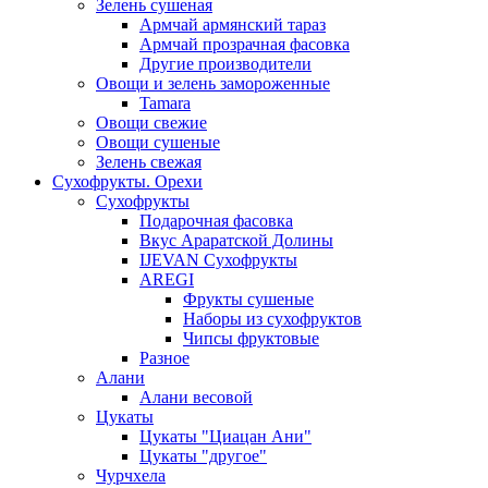
Зелень сушеная
Армчай армянский тараз
Армчай прозрачная фасовка
Другие производители
Овощи и зелень замороженные
Tamara
Овощи свежие
Овощи сушеные
Зелень свежая
Сухофрукты. Орехи
Сухофрукты
Подарочная фасовка
Вкус Араратской Долины
IJEVAN Сухофрукты
AREGI
Фрукты сушеные
Наборы из сухофруктов
Чипсы фруктовые
Разное
Алани
Алани весовой
Цукаты
Цукаты "Циацан Ани"
Цукаты "другое"
Чурчхела