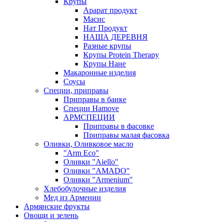
Крупы
Арарат продукт
Масис
Нат Продукт
НАША ДЕРЕВНЯ
Разные крупы
Крупы Protein Therapy
Крупы Нане
Макаронные изделия
Соусы
Специи, приправы
Приправы в банке
Специи Hamove
АРМСПЕЦИИ
Приправы в фасовке
Приправы малая фасовка
Оливки, Оливковое масло
"Arm Eco"
Оливки "Aiello"
Оливки "AMADO"
Оливки "Armenium"
Хлебобулочные изделия
Мед из Армении
Армянские фрукты
Овощи и зелень