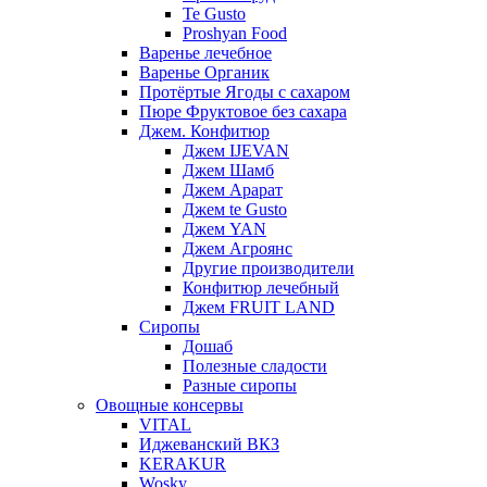
Te Gusto
Proshyan Food
Варенье лечебное
Варенье Органик
Протёртые Ягоды с сахаром
Пюре Фруктовое без сахара
Джем. Конфитюр
Джем IJEVAN
Джем Шамб
Джем Арарат
Джем te Gusto
Джем YAN
Джем Агроянс
Другие производители
Конфитюр лечебный
Джем FRUIT LAND
Сиропы
Дошаб
Полезные сладости
Разные сиропы
Овощные консервы
VITAL
Иджеванский ВКЗ
KERAKUR
Wosky