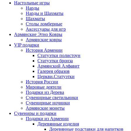
Настольные игры
Нарды
Нарды и Шахматы
Шахматы
Столы ломберные
Аксессуары для игр
Армянские Этно Ковры
Армянские ковры
VIP подарки
История Армении
Статуэтки полистоун
Статуэтки бронза
Армянский Алфавит
Галерея образов
Церкви.Статуэтки
История России
Мировые деятели
Подарки из Дерева
Сувенирные светильники
Сувенирные ночники
Армянские монеты
Сувениры и подарки
Подарки из Армении
Деревянные изделия
Деревянные подставки для напитков