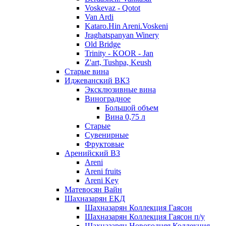
Voskevaz - Qotot
Van Ardi
Kataro.Hin Areni.Voskeni
Jraghatspanyan Winery
Old Bridge
Trinity - KOOR - Jan
Z'art, Tushpa, Keush
Старые вина
Иджеванский ВК3
Эксклюзивные вина
Виноградное
Большой объем
Вина 0,75 л
Старые
Сувенирные
Фруктовые
Аренийский ВЗ
Areni
Areni fruits
Areni Key
Матевосян Вайн
Шахназарян ЕКД
Шахназарян Коллекция Гаясон
Шахназарян Коллекция Гаясон п/у
Шахназарян Новогодняя Коллекция