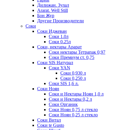
Дилижан. Зулал
Ararat. Well Still
Бон Жур
Другие Производители
Соки
Соки Иджеван
Соки 1.0л
Соки 0.25л
Соки, нектары Арарат
Соки нектары Тетрапак 0,97
Соки Премиум ст. 0,75
Соки SIS Натурал
Соки YAN
Соки 0,930 л
Соки 0,250 л
Соки SIS 1,6 л.
Соки Ноян
Соки и Нектары Ноян 1,0 л
Соки и Нектары 0,2 л
Соки Органик
Соки Ноян 0,75 л стекло
Соки Ноян 0,25 л стекло
Соки Витал
Соки te Gusto