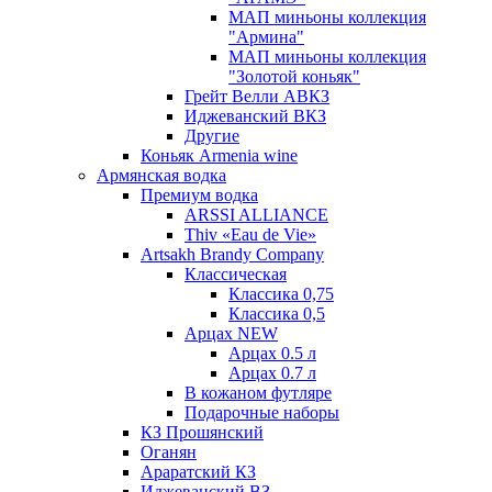
МАП миньоны коллекция
"Армина"
МАП миньоны коллекция
"Золотой коньяк"
Грейт Велли АВКЗ
Иджеванский ВКЗ
Другие
Коньяк Armenia wine
Армянская водка
Премиум водка
ARSSI ALLIANCE
Thiv «Eau de Vie»
Artsakh Brandy Company
Классическая
Классика 0,75
Классика 0,5
Арцах NEW
Арцах 0.5 л
Арцах 0.7 л
В кожаном футляре
Подарочные наборы
КЗ Прошянский
Оганян
Араратский КЗ
Иджеванский ВЗ