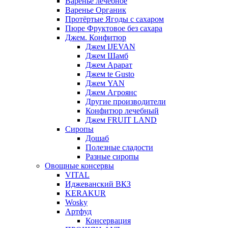
Варенье лечебное
Варенье Органик
Протёртые Ягоды с сахаром
Пюре Фруктовое без сахара
Джем. Конфитюр
Джем IJEVAN
Джем Шамб
Джем Арарат
Джем te Gusto
Джем YAN
Джем Агроянс
Другие производители
Конфитюр лечебный
Джем FRUIT LAND
Сиропы
Дошаб
Полезные сладости
Разные сиропы
Овощные консервы
VITAL
Иджеванский ВКЗ
KERAKUR
Wosky
Артфуд
Консервация