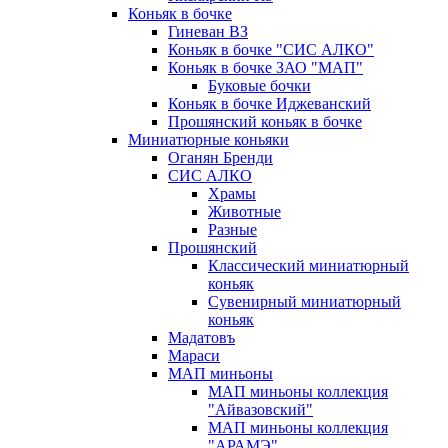
Коньяк в бочке
Гиневан ВЗ
Коньяк в бочке "СИС АЛКО"
Коньяк в бочке ЗАО "МАП"
Буковые бочки
Коньяк в бочке Иджеванский
Прошянский коньяк в бочке
Миниатюрные коньяки
Оганян Бренди
СИС АЛКО
Храмы
Животные
Разные
Прошянский
Классический миниатюрный
коньяк
Сувенирный миниатюрный
коньяк
Мадатовъ
Мараси
МАП миньоны
МАП миньоны коллекция
"Айвазовский"
МАП миньоны коллекция
"АРАМЭ"