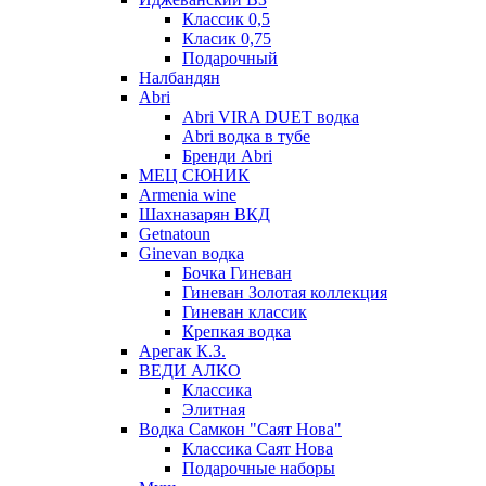
Классик 0,5
Класик 0,75
Подарочный
Налбандян
Abri
Abri VIRA DUET водка
Abri водка в тубе
Бренди Abri
МЕЦ СЮНИК
Armenia wine
Шахназарян ВКД
Getnatoun
Ginevan водка
Бочка Гиневан
Гиневан Золотая коллекция
Гиневан классик
Крепкая водка
Арегак К.З.
ВЕДИ АЛКО
Классика
Элитная
Водка Самкон "Саят Нова"
Классика Саят Нова
Подарочные наборы