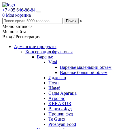
+7 495 646-88-84
0
Моя корзина
x
Меню каталога
Меню сайта
Вход / Регистрация
Армянские продукты
Консервация фруктовая
Варенье
Vital
Варенье маленький объем
Варенье большой объем
Иджеван
Ноян
Шамб
Сады Арагаца
Агроянс
KERAKUR
Варга - Фуд
Прошян фуд
Te Gusto
Proshyan Food