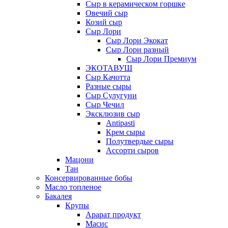
Сыр в керамическом горшке
Овечий сыр
Козий сыр
Сыр Лори
Сыр Лори Экокат
Сыр Лори разный
Сыр Лори Премиум
ЭКОТАВУШ
Сыр Качотта
Разные сыры
Сыр Сулугуни
Сыр Чечил
Эксклюзив сыр
Antipasti
Крем сыры
Полутвердые сыры
Ассорти сыров
Мацони
Тан
Консервированные бобы
Масло топленое
Бакалея
Крупы
Арарат продукт
Масис