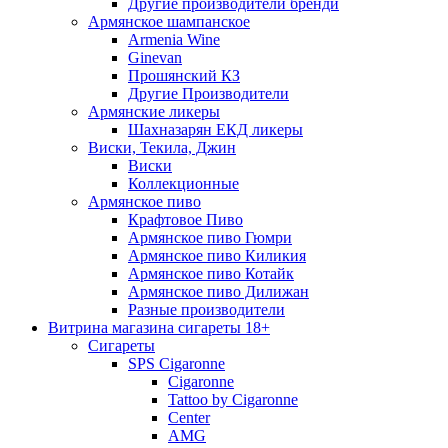
Другие производители бренди
Армянское шампанское
Armenia Wine
Ginevan
Прошянский КЗ
Другие Производители
Армянские ликеры
Шахназарян ЕКД ликеры
Виски, Текила, Джин
Виски
Коллекционные
Армянское пиво
Крафтовое Пиво
Армянское пиво Гюмри
Армянское пиво Киликия
Армянское пиво Котайк
Армянское пиво Дилижан
Разные производители
Витрина магазина сигареты 18+
Cигареты
SPS Cigaronne
Сigaronne
Tattoo by Cigaronne
Center
AMG