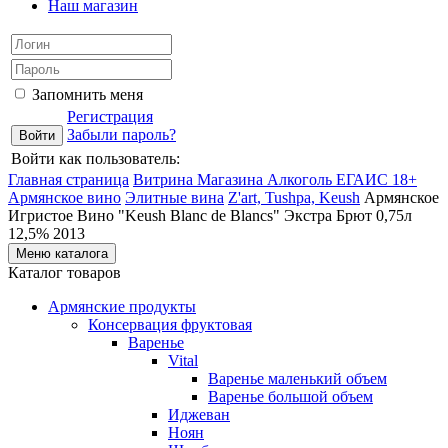
Наш магазин
Запомнить меня
Регистрация
Забыли пароль?
Войти как пользователь:
Главная страница
Витрина Магазина Алкоголь ЕГАИС 18+
Армянское вино
Элитные вина
Z'art, Tushpa, Keush
Армянское
Игристое Вино "Keush Blanc de Blancs" Экстра Брют 0,75л
12,5% 2013
Меню каталога
Каталог товаров
Армянские продукты
Консервация фруктовая
Варенье
Vital
Варенье маленький объем
Варенье большой объем
Иджеван
Ноян