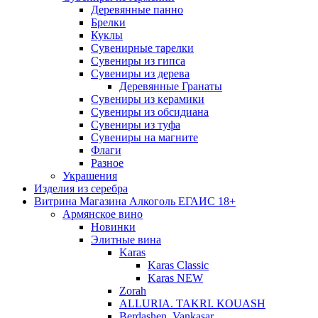
Деревянные панно
Брелки
Куклы
Сувенирные тарелки
Сувениры из гипса
Сувениры из дерева
Деревянные Гранаты
Сувениры из керамики
Сувениры из обсидиана
Сувениры из туфа
Сувениры на магните
Флаги
Разное
Украшения
Изделия из серебра
Витрина Магазина Алкоголь ЕГАИС 18+
Армянское вино
Новинки
Элитные вина
Karas
Karas Classic
Karas NEW
Zorah
ALLURIA. TAKRI. KOUASH
Berdashen. Vankasar