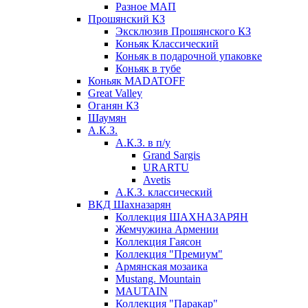
Разное МАП
Прошянский КЗ
Эксклюзив Прошянского КЗ
Коньяк Классический
Коньяк в подарочной упаковке
Коньяк в тубе
Коньяк MADATOFF
Great Valley
Оганян КЗ
Шаумян
А.К.З.
А.К.З. в п/у
Grand Sargis
URARTU
Avetis
А.К.З. классический
ВКД Шахназарян
Коллекция ШАХНАЗАРЯН
Жемчужина Армении
Коллекция Гаясон
Коллекция "Премиум"
Армянская мозаика
Mustang. Mountain
MAUTAIN
Коллекция "Паракар"