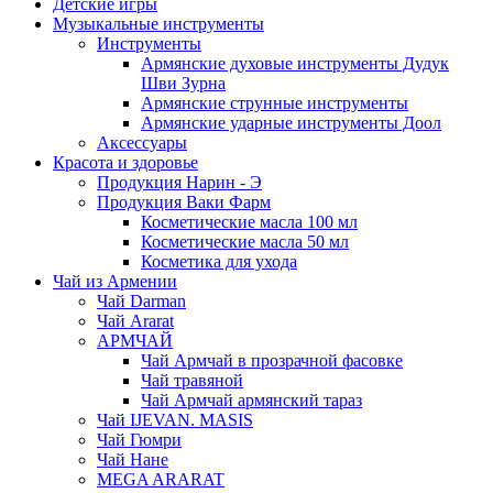
Детские игры
Музыкальные инструменты
Инструменты
Армянские духовые инструменты Дудук
Шви Зурна
Армянские струнные инструменты
Армянские ударные инструменты Доол
Аксессуары
Красота и здоровье
Продукция Нарин - Э
Продукция Ваки Фарм
Косметические масла 100 мл
Косметические масла 50 мл
Косметика для ухода
Чай из Армении
Чай Darman
Чай Ararat
АРМЧАЙ
Чай Армчай в прозрачной фасовке
Чай травяной
Чай Армчай армянский тараз
Чай IJEVAN. MASIS
Чай Гюмри
Чай Нане
MEGA ARARAT