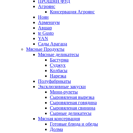
ПРОШЯН ФУД
Агроянс
Консервация Агроянс
Ноян
Армениум
Авшар
te Gusto
YAN
Сады Арагаца
Мясные Продукты
Мясные деликатесы
Бастурма
Суджух
Колбасы
Нарезка
Полуфабрикаты
Эксклюзивные закуски
Мини-рулеты
Сыровяленая вырезка
Сыровяленая говядина
Сыровяленая свинина
Сырные деликатесы
Мясная консервация
Готовые блюда и обеды
Долма