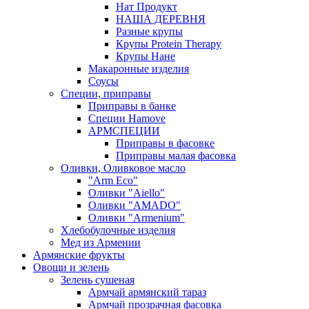
Нат Продукт
НАША ДЕРЕВНЯ
Разные крупы
Крупы Protein Therapy
Крупы Нане
Макаронные изделия
Соусы
Специи, приправы
Приправы в банке
Специи Hamove
АРМСПЕЦИИ
Приправы в фасовке
Приправы малая фасовка
Оливки, Оливковое масло
"Arm Eco"
Оливки "Aiello"
Оливки "AMADO"
Оливки "Armenium"
Хлебобулочные изделия
Мед из Армении
Армянские фрукты
Овощи и зелень
Зелень сушеная
Армчай армянский тараз
Армчай прозрачная фасовка