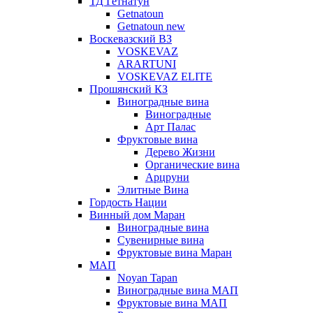
ТД Гетнатун
Getnatoun
Getnatoun new
Воскевазский ВЗ
VOSKEVAZ
ARARTUNI
VOSKEVAZ ELITE
Прошянский КЗ
Виноградные вина
Виноградные
Арт Палас
Фруктовые вина
Дерево Жизни
Органические вина
Арцруни
Элитные Вина
Гордость Нации
Винный дом Маран
Виноградные вина
Сувенирные вина
Фруктовые вина Маран
МАП
Noyan Tapan
Виноградные вина МАП
Фруктовые вина МАП