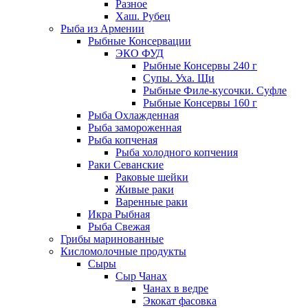
Разное
Хаш. Рубец
Рыба из Армении
Рыбные Консервации
ЭКО ФУД
Рыбные Консервы 240 г
Супы. Уха. Щи
Рыбные Филе-кусочки. Суфле
Рыбные Консервы 160 г
Рыба Охлажденная
Рыба замороженная
Рыба копченая
Рыба холодного копчения
Раки Севанские
Раковые шейки
Живые раки
Варенные раки
Икра Рыбная
Рыба Свежая
Грибы маринованные
Кисломолочные продукты
Сыры
Сыр Чанах
Чанах в ведре
Экокат фасовка