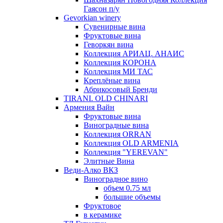
Гаясон п/у
Gevorkian winery
Сувенирные вина
Фруктовые вина
Геворкян вина
Коллекция АРИАЦ. АНАИС
Коллекция КОРОНА
Коллекция МИ ТАС
Креплёные вина
Абрикосовый Бренди
TIRANI. OLD CHINARI
Армения Вайн
Фруктовые вина
Виноградные вина
Коллекция ORRAN
Коллекция OLD ARMENIA
Коллекция "YEREVAN"
Элитные Вина
Веди-Алко ВКЗ
Виноградное вино
объем 0.75 мл
большие объемы
Фруктовое
в керамике