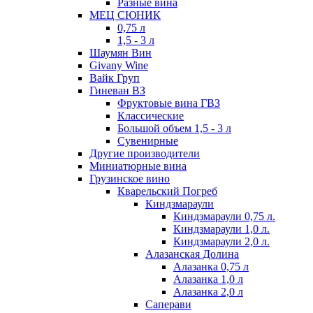
Разные вина
МЕЦ СЮНИК
0,75 л
1,5 - 3 л
Шаумян Вин
Givany Wine
Вайк Груп
Гиневан ВЗ
Фруктовые вина ГВЗ
Классические
Большой объем 1,5 - 3 л
Сувенирные
Другие производители
Миниатюрные вина
Грузинское вино
Кварельский Погреб
Киндзмараули
Киндзмараули 0,75 л.
Киндзмараули 1,0 л.
Киндзмараули 2,0 л.
Алазанская Долина
Алазанка 0,75 л
Алазанка 1,0 л
Алазанка 2,0 л
Саперави