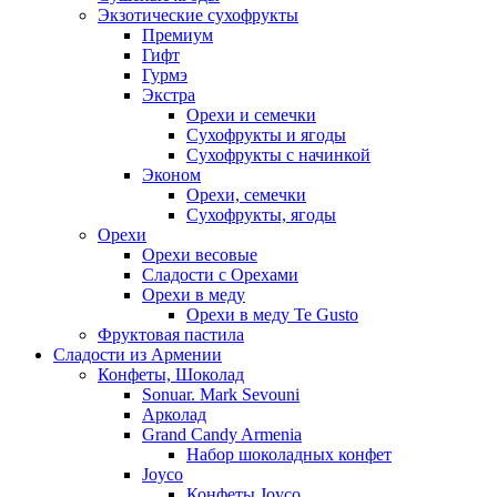
Экзотические сухофрукты
Премиум
Гифт
Гурмэ
Экстра
Орехи и семечки
Сухофрукты и ягоды
Сухофрукты с начинкой
Эконом
Орехи, семечки
Сухофрукты, ягоды
Орехи
Орехи весовые
Сладости с Орехами
Орехи в меду
Орехи в меду Te Gusto
Фруктовая пастила
Сладости из Армении
Конфеты, Шоколад
Sonuar. Mark Sevouni
Арколад
Grand Candy Armenia
Набор шоколадных конфет
Joyco
Конфеты Joyco