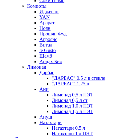
Соки Шамб
Компоты
Иджеван
YAN
Арарат
Ноян
Прошян Фуд
Агроянс
Витал
te Gusto
Шамб
Арцах Био
Лимонад
Дарбас
"ДАРБАС" 0,5 л в стекле
"ДАРБАС" 1,25 л
Ани
Лимонад 0,5 л ПЭТ
Лимонад 0,5 л ст
Лимонад 1,0 л ПЭТ
Лимонад 1,5 л ПЭТ
Ануш
Натахтари
Натахтари 0,5 л
Натахтари 1 л ПЭТ