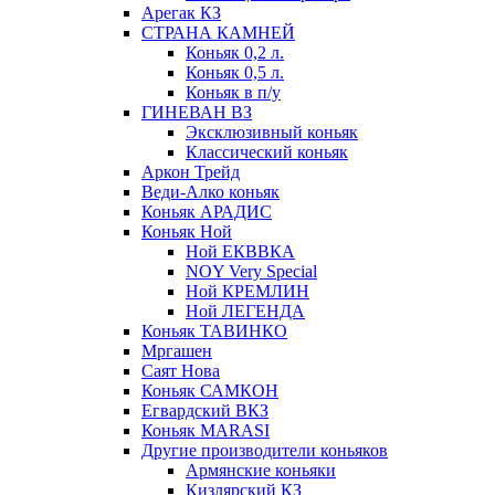
Арегак КЗ
СТРАНА КАМНЕЙ
Коньяк 0,2 л.
Коньяк 0,5 л.
Коньяк в п/у
ГИНЕВАН ВЗ
Эксклюзивный коньяк
Классический коньяк
Аркон Трейд
Веди-Алко коньяк
Коньяк АРАДИС
Коньяк Ной
Ной ЕКВВКА
NOY Very Special
Ной КРЕМЛИН
Ной ЛЕГЕНДА
Коньяк ТАВИНКО
Мргашен
Саят Нова
Коньяк САМКОН
Егвардский ВКЗ
Коньяк MARASI
Другие производители коньяков
Армянские коньяки
Кизлярский КЗ