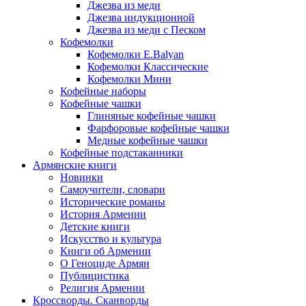
Джезва из меди
Джезва индукционной
Джезва из меди с Песком
Кофемолки
Кофемолки E.Balyan
Кофемолки Классические
Кофемолки Мини
Кофейные наборы
Кофейные чашки
Глиняные кофейные чашки
Фарфоровые кофейные чашки
Медные кофейные чашки
Кофейные подстаканники
Армянские книги
Новинки
Самоучители, словари
Исторические романы
История Армении
Детские книги
Иcкусство и культура
Книги об Армении
О Геноциде Армян
Публицистика
Религия Армении
Кроссворды. Сканворды