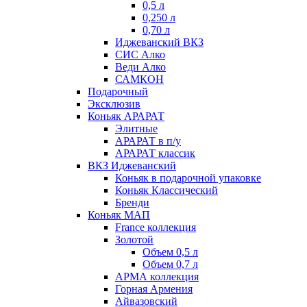
0,5 л
0,250 л
0,70 л
Иджеванский ВКЗ
СИС Алко
Веди Алко
САМКОН
Подарочный
Эксклюзив
Коньяк АРАРАТ
Элитные
АРАРАТ в п/у
АРАРАТ классик
ВКЗ Иджеванский
Коньяк в подарочной упаковке
Коньяк Классический
Бренди
Коньяк МАП
France коллекция
Золотой
Объем 0,5 л
Объем 0,7 л
АРМА коллекция
Горная Армения
Айвазовский