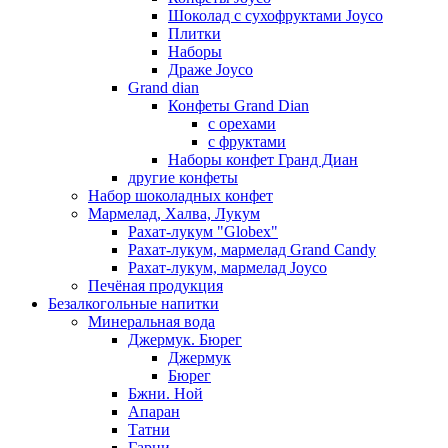
Шоколад с сухофруктами Joyco
Плитки
Наборы
Драже Joyco
Grand dian
Конфеты Grand Dian
с орехами
с фруктами
Наборы конфет Гранд Диан
другие конфеты
Набор шоколадных конфет
Мармелад, Халва, Лукум
Рахат-лукум "Globex"
Рахат-лукум, мармелад Grand Candy
Рахат-лукум, мармелад Joyco
Печёная продукция
Безалкогольные напитки
Минеральная вода
Джермук. Бюрег
Джермук
Бюрег
Бжни. Ной
Апаран
Татни
Гарни