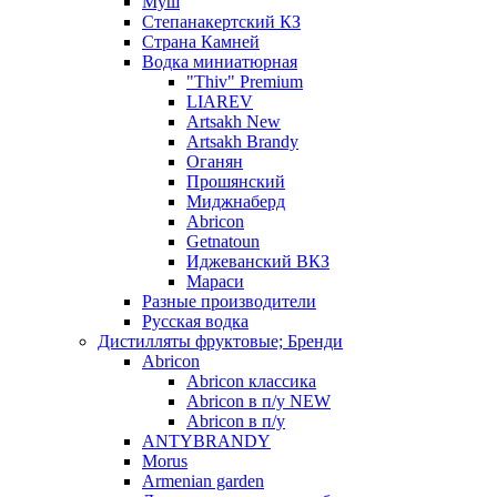
Муш
Степанакертский КЗ
Страна Камней
Водка миниатюрная
"Thiv" Premium
LIAREV
Artsakh New
Artsakh Brandy
Оганян
Прошянский
Миджнаберд
Abricon
Getnatoun
Иджеванский ВКЗ
Мараси
Разные производители
Русская водка
Дистилляты фруктовые; Бренди
Abricon
Abricon классика
Abricon в п/у NEW
Abricon в п/у
ANTYBRANDY
Morus
Armenian garden