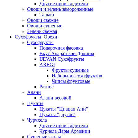
Другие производители
Овощи и зелень замороженные
Tamara
Овощи свежие
Овощи сушеные
Зелень свежая
Сухофрукты. Орехи
Сухофрукты
Подарочная фасовка
Вкус Араратской Долины
IJEVAN Сухофрукты
AREGI
Фрукты сушеные
Наборы из сухофруктов
Чипсы фруктовые
Разное
Алани
Алани весовой
Цукаты
Цукаты "Циацан Ани"
Цукаты "другое"
Чурчхела
Другие производители
Чурчела Дары Армении
Сушеные ягоды