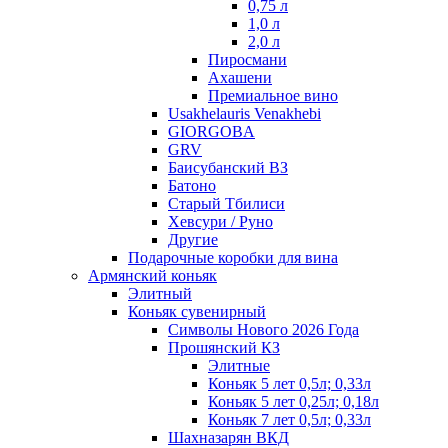
0,75 л
1,0 л
2,0 л
Пиросмани
Ахашени
Премиальное вино
Usakhelauris Venakhebi
GIORGOBA
GRV
Баисубанский ВЗ
Батоно
Старый Тбилиси
Хевсури / Руно
Другие
Подарочные коробки для вина
Армянский коньяк
Элитный
Коньяк сувенирный
Символы Нового 2026 Года
Прошянский КЗ
Элитные
Коньяк 5 лет 0,5л; 0,33л
Коньяк 5 лет 0,25л; 0,18л
Коньяк 7 лет 0,5л; 0,33л
Шахназарян ВКД