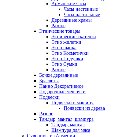
Армянские часы
Часы настенные
Часы настольные
Деревянные храмы
Разное
Этнические товары
Этнические скатерти
Этно жилетки
Этно шапка
Этно Косметички
Этно Подушки
Этно Сумки
Разное
Бочки деревянные
Браслеты
Панно Декоративное
Подарочные мешочки
Подвески
Подвески в машину
Подвески из дерева
Разное
Тандыр, мангал, шампура
Тандыр, мангал
Шампура для мяса
Сувениры из Армении