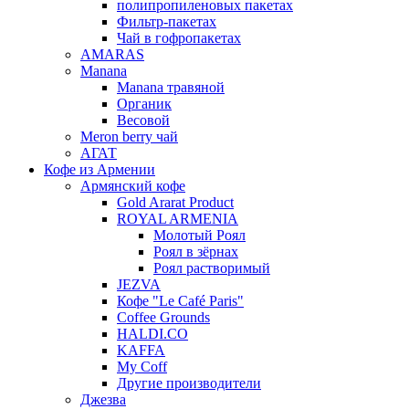
полипропиленовых пакетах
Фильтр-пакетах
Чай в гофропакетах
AMARAS
Manana
Manana травяной
Органик
Весовой
Meron berry чай
АГАТ
Кофе из Армении
Армянский кофе
Gold Ararat Product
ROYAL ARMENIA
Молотый Роял
Роял в зёрнах
Роял растворимый
JEZVA
Кофе "Le Café Paris"
Coffee Grounds
HALDI.CO
KAFFA
My Coff
Другие производители
Джезва