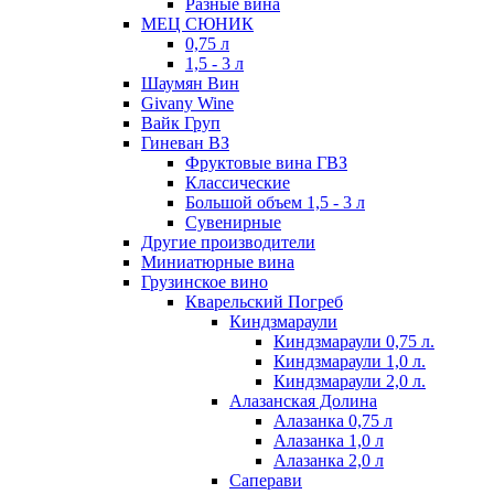
Разные вина
МЕЦ СЮНИК
0,75 л
1,5 - 3 л
Шаумян Вин
Givany Wine
Вайк Груп
Гиневан ВЗ
Фруктовые вина ГВЗ
Классические
Большой объем 1,5 - 3 л
Сувенирные
Другие производители
Миниатюрные вина
Грузинское вино
Кварельский Погреб
Киндзмараули
Киндзмараули 0,75 л.
Киндзмараули 1,0 л.
Киндзмараули 2,0 л.
Алазанская Долина
Алазанка 0,75 л
Алазанка 1,0 л
Алазанка 2,0 л
Саперави