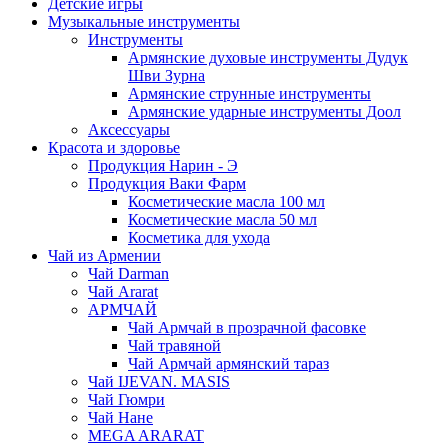
Детские игры
Музыкальные инструменты
Инструменты
Армянские духовые инструменты Дудук
Шви Зурна
Армянские струнные инструменты
Армянские ударные инструменты Доол
Аксессуары
Красота и здоровье
Продукция Нарин - Э
Продукция Ваки Фарм
Косметические масла 100 мл
Косметические масла 50 мл
Косметика для ухода
Чай из Армении
Чай Darman
Чай Ararat
АРМЧАЙ
Чай Армчай в прозрачной фасовке
Чай травяной
Чай Армчай армянский тараз
Чай IJEVAN. MASIS
Чай Гюмри
Чай Нане
MEGA ARARAT