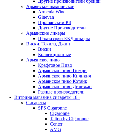
Другие производители бренди
Армянское шампанское
Armenia Wine
Ginevan
Прошянский КЗ
Другие Производители
Армянские ликеры
Шахназарян ЕКД ликеры
Виски, Текила, Джин
Виски
Коллекционные
Армянское пиво
Крафтовое Пиво
Армянское пиво Гюмри
Армянское пиво Киликия
Армянское пиво Котайк
Армянское пиво Дилижан
Разные производители
Витрина магазина сигареты 18+
Cигареты
SPS Cigaronne
Сigaronne
Tattoo by Cigaronne
Center
AMG