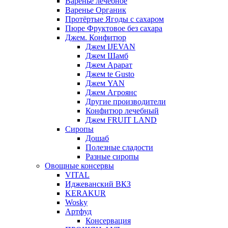
Варенье лечебное
Варенье Органик
Протёртые Ягоды с сахаром
Пюре Фруктовое без сахара
Джем. Конфитюр
Джем IJEVAN
Джем Шамб
Джем Арарат
Джем te Gusto
Джем YAN
Джем Агроянс
Другие производители
Конфитюр лечебный
Джем FRUIT LAND
Сиропы
Дошаб
Полезные сладости
Разные сиропы
Овощные консервы
VITAL
Иджеванский ВКЗ
KERAKUR
Wosky
Артфуд
Консервация