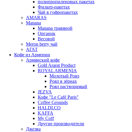
полипропиленовых пакетах
Фильтр-пакетах
Чай в гофропакетах
AMARAS
Manana
Manana травяной
Органик
Весовой
Meron berry чай
АГАТ
Кофе из Армении
Армянский кофе
Gold Ararat Product
ROYAL ARMENIA
Молотый Роял
Роял в зёрнах
Роял растворимый
JEZVA
Кофе "Le Café Paris"
Coffee Grounds
HALDI.CO
KAFFA
My Coff
Другие производители
Джезва