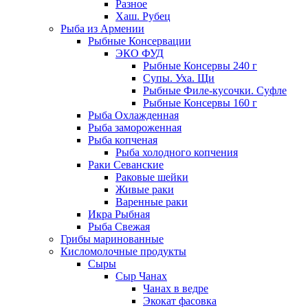
Разное
Хаш. Рубец
Рыба из Армении
Рыбные Консервации
ЭКО ФУД
Рыбные Консервы 240 г
Супы. Уха. Щи
Рыбные Филе-кусочки. Суфле
Рыбные Консервы 160 г
Рыба Охлажденная
Рыба замороженная
Рыба копченая
Рыба холодного копчения
Раки Севанские
Раковые шейки
Живые раки
Варенные раки
Икра Рыбная
Рыба Свежая
Грибы маринованные
Кисломолочные продукты
Сыры
Сыр Чанах
Чанах в ведре
Экокат фасовка