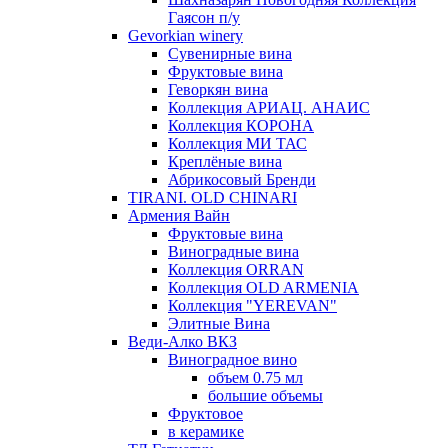
Гаясон п/у
Gevorkian winery
Сувенирные вина
Фруктовые вина
Геворкян вина
Коллекция АРИАЦ. АНАИС
Коллекция КОРОНА
Коллекция МИ ТАС
Креплёные вина
Абрикосовый Бренди
TIRANI. OLD CHINARI
Армения Вайн
Фруктовые вина
Виноградные вина
Коллекция ORRAN
Коллекция OLD ARMENIA
Коллекция "YEREVAN"
Элитные Вина
Веди-Алко ВКЗ
Виноградное вино
объем 0.75 мл
большие объемы
Фруктовое
в керамике