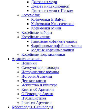
Джезва из меди
Джезва индукционной
Джезва из меди с Песком
Кофемолки
Кофемолки E.Balyan
Кофемолки Классические
Кофемолки Мини
Кофейные наборы
Кофейные чашки
Глиняные кофейные чашки
Фарфоровые кофейные чашки
Медные кофейные чашки
Кофейные подстаканники
Армянские книги
Новинки
Самоучители, словари
Исторические романы
История Армении
Детские книги
Иcкусство и культура
Книги об Армении
О Геноциде Армян
Публицистика
Религия Армении
Кроссворды. Сканворды