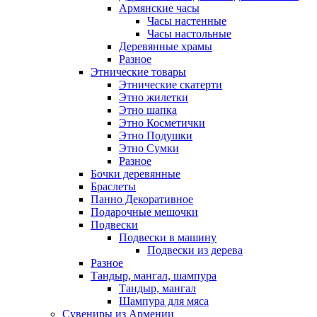
Армянские часы
Часы настенные
Часы настольные
Деревянные храмы
Разное
Этнические товары
Этнические скатерти
Этно жилетки
Этно шапка
Этно Косметички
Этно Подушки
Этно Сумки
Разное
Бочки деревянные
Браслеты
Панно Декоративное
Подарочные мешочки
Подвески
Подвески в машину
Подвески из дерева
Разное
Тандыр, мангал, шампура
Тандыр, мангал
Шампура для мяса
Сувениры из Армении