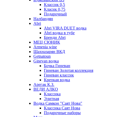
Классик 0,5
Класик 0,75
Подарочный
Налбандян
Abri
Abri VIRA DUET водка
Abri водка в тубе
Бренди Abri
МЕЦ СЮНИК
Armenia wine
Шахназарян ВКД
Getnatoun
Ginevan водка
Бочка Гиневан
Гиневан Золотая коллекция
Гиневан классик
Крепкая водка
Арегак К.З.
ВЕДИ АЛКО
Классика
Элитная
Водка Самкон "Саят Нова"
Классика Саят Нова
Подарочные наборы