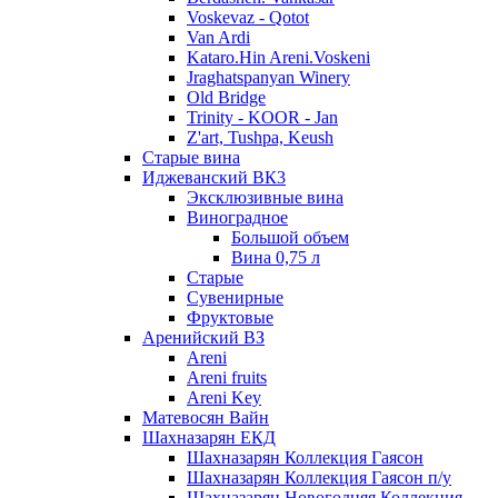
Voskevaz - Qotot
Van Ardi
Kataro.Hin Areni.Voskeni
Jraghatspanyan Winery
Old Bridge
Trinity - KOOR - Jan
Z'art, Tushpa, Keush
Старые вина
Иджеванский ВК3
Эксклюзивные вина
Виноградное
Большой объем
Вина 0,75 л
Старые
Сувенирные
Фруктовые
Аренийский ВЗ
Areni
Areni fruits
Areni Key
Матевосян Вайн
Шахназарян ЕКД
Шахназарян Коллекция Гаясон
Шахназарян Коллекция Гаясон п/у
Шахназарян Новогодняя Коллекция