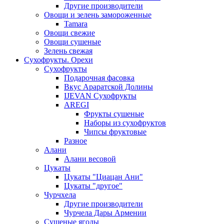
Другие производители
Овощи и зелень замороженные
Tamara
Овощи свежие
Овощи сушеные
Зелень свежая
Сухофрукты. Орехи
Сухофрукты
Подарочная фасовка
Вкус Араратской Долины
IJEVAN Сухофрукты
AREGI
Фрукты сушеные
Наборы из сухофруктов
Чипсы фруктовые
Разное
Алани
Алани весовой
Цукаты
Цукаты "Циацан Ани"
Цукаты "другое"
Чурчхела
Другие производители
Чурчела Дары Армении
Сушеные ягоды