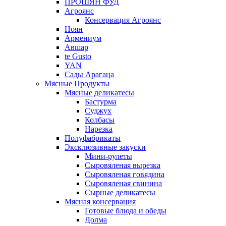
ПРОШЯН ФУД
Агроянс
Консервация Агроянс
Ноян
Армениум
Авшар
te Gusto
YAN
Сады Арагаца
Мясные Продукты
Мясные деликатесы
Бастурма
Суджух
Колбасы
Нарезка
Полуфабрикаты
Эксклюзивные закуски
Мини-рулеты
Сыровяленая вырезка
Сыровяленая говядина
Сыровяленая свинина
Сырные деликатесы
Мясная консервация
Готовые блюда и обеды
Долма