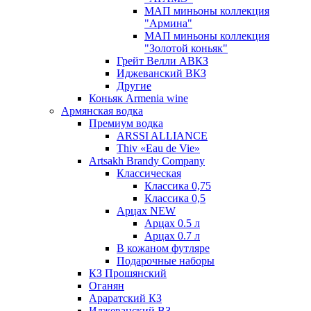
МАП миньоны коллекция
"Армина"
МАП миньоны коллекция
"Золотой коньяк"
Грейт Велли АВКЗ
Иджеванский ВКЗ
Другие
Коньяк Armenia wine
Армянская водка
Премиум водка
ARSSI ALLIANCE
Thiv «Eau de Vie»
Artsakh Brandy Company
Классическая
Классика 0,75
Классика 0,5
Арцах NEW
Арцах 0.5 л
Арцах 0.7 л
В кожаном футляре
Подарочные наборы
КЗ Прошянский
Оганян
Араратский КЗ
Иджеванский ВЗ