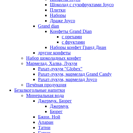
Шоколад с сухофруктами Joyco
Плитки
Наборы
Драже Joyco
Grand dian
Конфеты Grand Dian
с орехами
с фруктами
Наборы конфет Гранд Диан
другие конфеты
Набор шоколадных конфет
Мармелад, Халва, Лукум
Рахат-лукум "Globex"
Рахат-лукум, мармелад Grand Candy
Рахат-лукум, мармелад Joyco
Печёная продукция
Безалкогольные напитки
Минеральная вода
Джермук. Бюрег
Джермук
Бюрег
Бжни. Ной
Апаран
Татни
Гарни