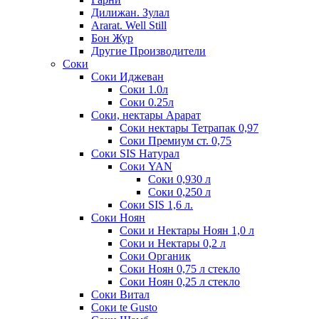
Дилижан. Зулал
Ararat. Well Still
Бон Жур
Другие Производители
Соки
Соки Иджеван
Соки 1.0л
Соки 0.25л
Соки, нектары Арарат
Соки нектары Тетрапак 0,97
Соки Премиум ст. 0,75
Соки SIS Натурал
Соки YAN
Соки 0,930 л
Соки 0,250 л
Соки SIS 1,6 л.
Соки Ноян
Соки и Нектары Ноян 1,0 л
Соки и Нектары 0,2 л
Соки Органик
Соки Ноян 0,75 л стекло
Соки Ноян 0,25 л стекло
Соки Витал
Соки te Gusto