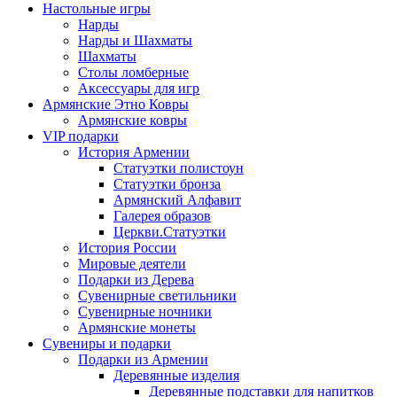
Настольные игры
Нарды
Нарды и Шахматы
Шахматы
Столы ломберные
Аксессуары для игр
Армянские Этно Ковры
Армянские ковры
VIP подарки
История Армении
Статуэтки полистоун
Статуэтки бронза
Армянский Алфавит
Галерея образов
Церкви.Статуэтки
История России
Мировые деятели
Подарки из Дерева
Сувенирные светильники
Сувенирные ночники
Армянские монеты
Сувениры и подарки
Подарки из Армении
Деревянные изделия
Деревянные подставки для напитков