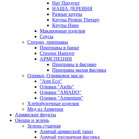
Нат Продукт
НАША ДЕРЕВНЯ
Разные крупы
Крупы Protein Therapy
Крупы Нане
Макаронные изделия
Соусы
Специи, приправы
Приправы в банке
Специи Hamove
АРМСПЕЦИИ
Приправы в фасовке
Приправы малая фасовка
Оливки, Оливковое масло
"Arm Eco"
Оливки "Aiello"
Оливки "AMADO"
Оливки "Armenium"
Хлебобулочные изделия
Мед из Армении
Армянские фрукты
Овощи и зелень
Зелень сушеная
Армчай армянский тараз
Армчай прозрачная фасовка