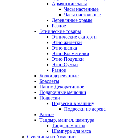
Армянские часы
Часы настенные
Часы настольные
Деревянные храмы
Разное
Этнические товары
Этнические скатерти
Этно жилетки
Этно шапка
Этно Косметички
Этно Подушки
Этно Сумки
Разное
Бочки деревянные
Браслеты
Панно Декоративное
Подарочные мешочки
Подвески
Подвески в машину
Подвески из дерева
Разное
Тандыр, мангал, шампура
Тандыр, мангал
Шампура для мяса
Сувениры из Армении