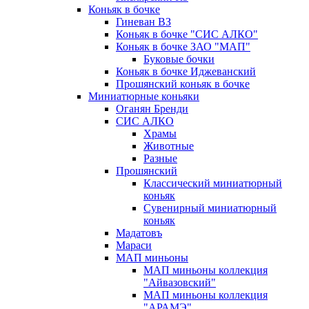
Коньяк в бочке
Гиневан ВЗ
Коньяк в бочке "СИС АЛКО"
Коньяк в бочке ЗАО "МАП"
Буковые бочки
Коньяк в бочке Иджеванский
Прошянский коньяк в бочке
Миниатюрные коньяки
Оганян Бренди
СИС АЛКО
Храмы
Животные
Разные
Прошянский
Классический миниатюрный
коньяк
Сувенирный миниатюрный
коньяк
Мадатовъ
Мараси
МАП миньоны
МАП миньоны коллекция
"Айвазовский"
МАП миньоны коллекция
"АРАМЭ"