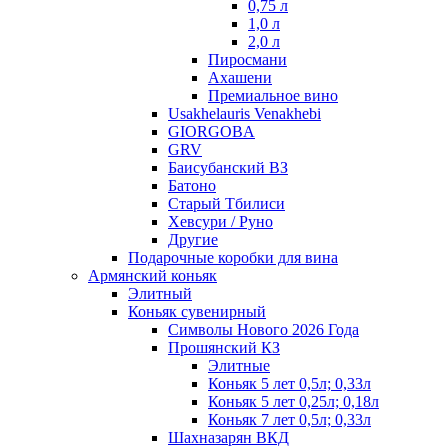
0,75 л
1,0 л
2,0 л
Пиросмани
Ахашени
Премиальное вино
Usakhelauris Venakhebi
GIORGOBA
GRV
Баисубанский ВЗ
Батоно
Старый Тбилиси
Хевсури / Руно
Другие
Подарочные коробки для вина
Армянский коньяк
Элитный
Коньяк сувенирный
Символы Нового 2026 Года
Прошянский КЗ
Элитные
Коньяк 5 лет 0,5л; 0,33л
Коньяк 5 лет 0,25л; 0,18л
Коньяк 7 лет 0,5л; 0,33л
Шахназарян ВКД