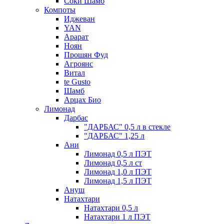
Соки Шамб
Компоты
Иджеван
YAN
Арарат
Ноян
Прошян Фуд
Агроянс
Витал
te Gusto
Шамб
Арцах Био
Лимонад
Дарбас
"ДАРБАС" 0,5 л в стекле
"ДАРБАС" 1,25 л
Ани
Лимонад 0,5 л ПЭТ
Лимонад 0,5 л ст
Лимонад 1,0 л ПЭТ
Лимонад 1,5 л ПЭТ
Ануш
Натахтари
Натахтари 0,5 л
Натахтари 1 л ПЭТ