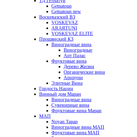
ТД Гетнатун
Getnatoun
Getnatoun new
Воскевазский ВЗ
VOSKEVAZ
ARARTUNI
VOSKEVAZ ELITE
Прошянский КЗ
Виноградные вина
Виноградные
Арт Палас
Фруктовые вина
Дерево Жизни
Органические вина
Арцруни
Элитные Вина
Гордость Нации
Винный дом Маран
Виноградные вина
Сувенирные вина
Фруктовые вина Маран
МАП
Noyan Tapan
Виноградные вина МАП
Фруктовые вина МАП