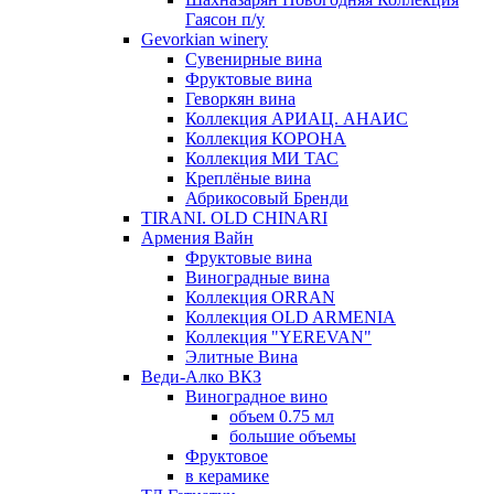
Гаясон п/у
Gevorkian winery
Сувенирные вина
Фруктовые вина
Геворкян вина
Коллекция АРИАЦ. АНАИС
Коллекция КОРОНА
Коллекция МИ ТАС
Креплёные вина
Абрикосовый Бренди
TIRANI. OLD CHINARI
Армения Вайн
Фруктовые вина
Виноградные вина
Коллекция ORRAN
Коллекция OLD ARMENIA
Коллекция "YEREVAN"
Элитные Вина
Веди-Алко ВКЗ
Виноградное вино
объем 0.75 мл
большие объемы
Фруктовое
в керамике