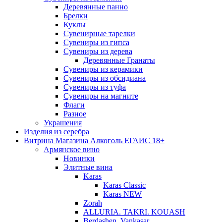
Деревянные панно
Брелки
Куклы
Сувенирные тарелки
Сувениры из гипса
Сувениры из дерева
Деревянные Гранаты
Сувениры из керамики
Сувениры из обсидиана
Сувениры из туфа
Сувениры на магните
Флаги
Разное
Украшения
Изделия из серебра
Витрина Магазина Алкоголь ЕГАИС 18+
Армянское вино
Новинки
Элитные вина
Karas
Karas Classic
Karas NEW
Zorah
ALLURIA. TAKRI. KOUASH
Berdashen. Vankasar