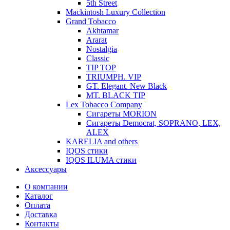
5th Street
Mackintosh Luxury Collection
Grand Tobacco
Akhtamar
Ararat
Nostalgia
Classic
TIP TOP
TRIUMPH. VIP
GT. Elegant. New Black
MT. BLACK TIP
Lex Tobacco Company
Сигареты MORION
Сигареты Democrat, SOPRANO, LEX,
ALEX
KARELIA and others
IQOS стики
IQOS ILUMA стики
Аксессуары
О компании
Каталог
Оплата
Доставка
Контакты