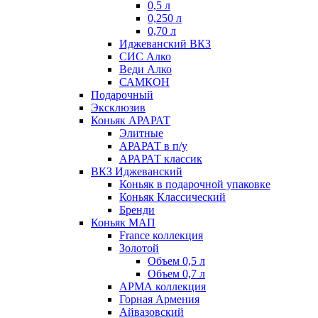
0,5 л
0,250 л
0,70 л
Иджеванский ВКЗ
СИС Алко
Веди Алко
САМКОН
Подарочный
Эксклюзив
Коньяк АРАРАТ
Элитные
АРАРАТ в п/у
АРАРАТ классик
ВКЗ Иджеванский
Коньяк в подарочной упаковке
Коньяк Классический
Бренди
Коньяк МАП
France коллекция
Золотой
Объем 0,5 л
Объем 0,7 л
АРМА коллекция
Горная Армения
Айвазовский