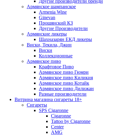
Другие производители бренди
Армянское шампанское
Armenia Wine
Ginevan
Прошянский КЗ
Другие Производители
Армянские ликеры
Шахназарян ЕКД ликеры
Виски, Текила, Джин
Виски
Коллекционные
Армянское пиво
Крафтовое Пиво
Армянское пиво Гюмри
Армянское пиво Киликия
Армянское пиво Котайк
Армянское пиво Дилижан
Разные производители
Витрина магазина сигареты 18+
Cигареты
SPS Cigaronne
Сigaronne
Tattoo by Cigaronne
Center
AMG