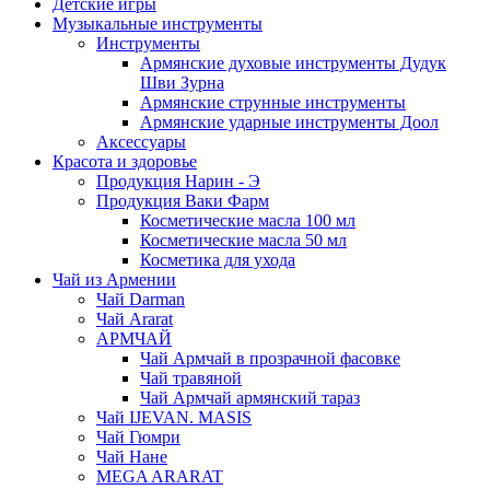
Детские игры
Музыкальные инструменты
Инструменты
Армянские духовые инструменты Дудук
Шви Зурна
Армянские струнные инструменты
Армянские ударные инструменты Доол
Аксессуары
Красота и здоровье
Продукция Нарин - Э
Продукция Ваки Фарм
Косметические масла 100 мл
Косметические масла 50 мл
Косметика для ухода
Чай из Армении
Чай Darman
Чай Ararat
АРМЧАЙ
Чай Армчай в прозрачной фасовке
Чай травяной
Чай Армчай армянский тараз
Чай IJEVAN. MASIS
Чай Гюмри
Чай Нане
MEGA ARARAT