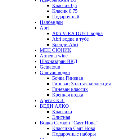
Классик 0,5
Класик 0,75
Подарочный
Налбандян
Abri
Abri VIRA DUET водка
Abri водка в тубе
Бренди Abri
МЕЦ СЮНИК
Armenia wine
Шахназарян ВКД
Getnatoun
Ginevan водка
Бочка Гиневан
Гиневан Золотая коллекция
Гиневан классик
Крепкая водка
Арегак К.З.
ВЕДИ АЛКО
Классика
Элитная
Водка Самкон "Саят Нова"
Классика Саят Нова
Подарочные наборы