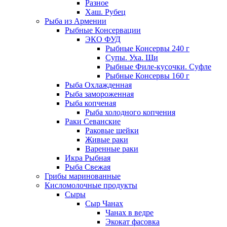
Разное
Хаш. Рубец
Рыба из Армении
Рыбные Консервации
ЭКО ФУД
Рыбные Консервы 240 г
Супы. Уха. Щи
Рыбные Филе-кусочки. Суфле
Рыбные Консервы 160 г
Рыба Охлажденная
Рыба замороженная
Рыба копченая
Рыба холодного копчения
Раки Севанские
Раковые шейки
Живые раки
Варенные раки
Икра Рыбная
Рыба Свежая
Грибы маринованные
Кисломолочные продукты
Сыры
Сыр Чанах
Чанах в ведре
Экокат фасовка