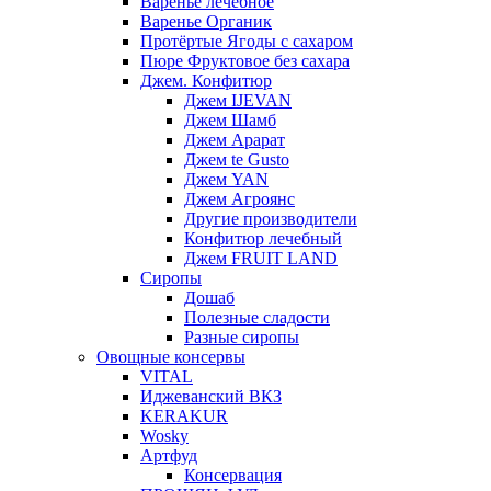
Варенье лечебное
Варенье Органик
Протёртые Ягоды с сахаром
Пюре Фруктовое без сахара
Джем. Конфитюр
Джем IJEVAN
Джем Шамб
Джем Арарат
Джем te Gusto
Джем YAN
Джем Агроянс
Другие производители
Конфитюр лечебный
Джем FRUIT LAND
Сиропы
Дошаб
Полезные сладости
Разные сиропы
Овощные консервы
VITAL
Иджеванский ВКЗ
KERAKUR
Wosky
Артфуд
Консервация