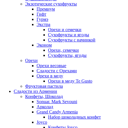
Экзотические сухофрукты
Премиум
Гифт
Гурмэ
Экстра
Орехи и семечки
Сухофрукты и ягоды
Сухофрукты с начинкой
Эконом
Орехи, семечки
Сухофрукты, ягоды
Орехи
Орехи весовые
Сладости с Орехами
Орехи в меду
Орехи в меду Te Gusto
Фруктовая пастила
Сладости из Армении
Конфеты, Шоколад
Sonuar. Mark Sevouni
Арколад
Grand Candy Armenia
Набор шоколадных конфет
Joyco
Конфеты Joyco