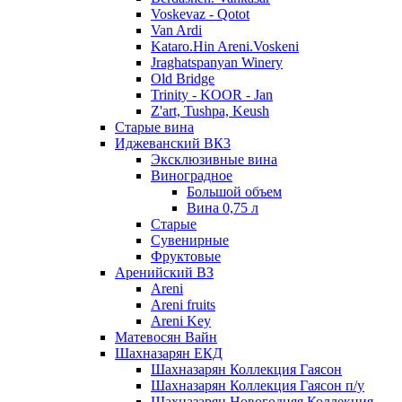
Voskevaz - Qotot
Van Ardi
Kataro.Hin Areni.Voskeni
Jraghatspanyan Winery
Old Bridge
Trinity - KOOR - Jan
Z'art, Tushpa, Keush
Старые вина
Иджеванский ВК3
Эксклюзивные вина
Виноградное
Большой объем
Вина 0,75 л
Старые
Сувенирные
Фруктовые
Аренийский ВЗ
Areni
Areni fruits
Areni Key
Матевосян Вайн
Шахназарян ЕКД
Шахназарян Коллекция Гаясон
Шахназарян Коллекция Гаясон п/у
Шахназарян Новогодняя Коллекция