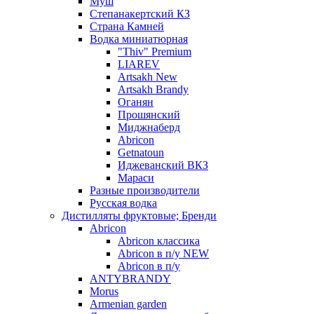
Муш
Степанакертский КЗ
Страна Камней
Водка миниатюрная
"Thiv" Premium
LIAREV
Artsakh New
Artsakh Brandy
Оганян
Прошянский
Миджнаберд
Abricon
Getnatoun
Иджеванский ВКЗ
Мараси
Разные производители
Русская водка
Дистилляты фруктовые; Бренди
Abricon
Abricon классика
Abricon в п/у NEW
Abricon в п/у
ANTYBRANDY
Morus
Armenian garden