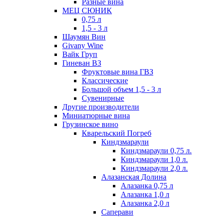
Разные вина
МЕЦ СЮНИК
0,75 л
1,5 - 3 л
Шаумян Вин
Givany Wine
Вайк Груп
Гиневан ВЗ
Фруктовые вина ГВЗ
Классические
Большой объем 1,5 - 3 л
Сувенирные
Другие производители
Миниатюрные вина
Грузинское вино
Кварельский Погреб
Киндзмараули
Киндзмараули 0,75 л.
Киндзмараули 1,0 л.
Киндзмараули 2,0 л.
Алазанская Долина
Алазанка 0,75 л
Алазанка 1,0 л
Алазанка 2,0 л
Саперави