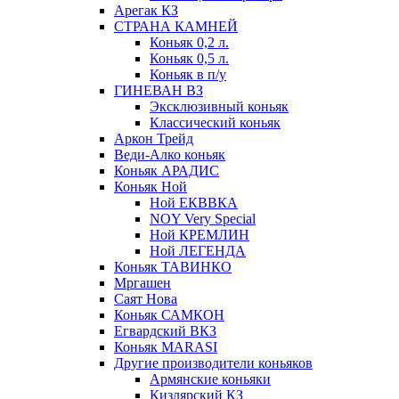
Арегак КЗ
СТРАНА КАМНЕЙ
Коньяк 0,2 л.
Коньяк 0,5 л.
Коньяк в п/у
ГИНЕВАН ВЗ
Эксклюзивный коньяк
Классический коньяк
Аркон Трейд
Веди-Алко коньяк
Коньяк АРАДИС
Коньяк Ной
Ной ЕКВВКА
NOY Very Special
Ной КРЕМЛИН
Ной ЛЕГЕНДА
Коньяк ТАВИНКО
Мргашен
Саят Нова
Коньяк САМКОН
Егвардский ВКЗ
Коньяк MARASI
Другие производители коньяков
Армянские коньяки
Кизлярский КЗ