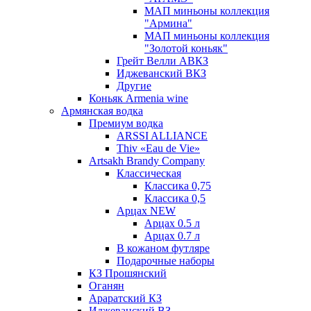
МАП миньоны коллекция
"Армина"
МАП миньоны коллекция
"Золотой коньяк"
Грейт Велли АВКЗ
Иджеванский ВКЗ
Другие
Коньяк Armenia wine
Армянская водка
Премиум водка
ARSSI ALLIANCE
Thiv «Eau de Vie»
Artsakh Brandy Company
Классическая
Классика 0,75
Классика 0,5
Арцах NEW
Арцах 0.5 л
Арцах 0.7 л
В кожаном футляре
Подарочные наборы
КЗ Прошянский
Оганян
Араратский КЗ
Иджеванский ВЗ