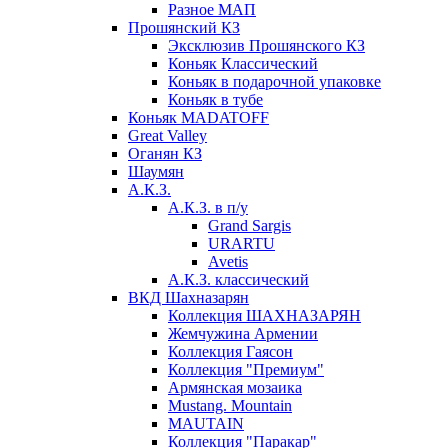
Разное МАП
Прошянский КЗ
Эксклюзив Прошянского КЗ
Коньяк Классический
Коньяк в подарочной упаковке
Коньяк в тубе
Коньяк MADATOFF
Great Valley
Оганян КЗ
Шаумян
А.К.З.
А.К.З. в п/у
Grand Sargis
URARTU
Avetis
А.К.З. классический
ВКД Шахназарян
Коллекция ШАХНАЗАРЯН
Жемчужина Армении
Коллекция Гаясон
Коллекция "Премиум"
Армянская мозаика
Mustang. Mountain
MAUTAIN
Коллекция "Паракар"