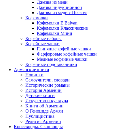
Джезва из меди
Джезва индукционной
Джезва из меди с Песком
Кофемолки
Кофемолки E.Balyan
Кофемолки Классические
Кофемолки Мини
Кофейные наборы
Кофейные чашки
Глиняные кофейные чашки
Фарфоровые кофейные чашки
Медные кофейные чашки
Кофейные подстаканники
Армянские книги
Новинки
Самоучители, словари
Исторические романы
История Армении
Детские книги
Иcкусство и культура
Книги об Армении
О Геноциде Армян
Публицистика
Религия Армении
Кроссворды. Сканворды