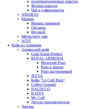
полипропиленовых пакетах
Фильтр-пакетах
Чай в гофропакетах
AMARAS
Manana
Manana травяной
Органик
Весовой
Meron berry чай
АГАТ
Кофе из Армении
Армянский кофе
Gold Ararat Product
ROYAL ARMENIA
Молотый Роял
Роял в зёрнах
Роял растворимый
JEZVA
Кофе "Le Café Paris"
Coffee Grounds
HALDI.CO
KAFFA
My Coff
Другие производители
Джезва