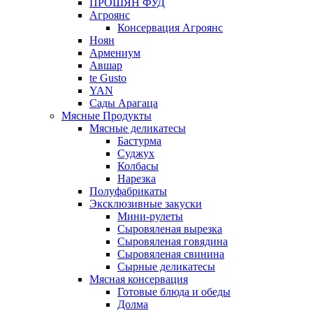
ПРОШЯН ФУД
Агроянс
Консервация Агроянс
Ноян
Армениум
Авшар
te Gusto
YAN
Сады Арагаца
Мясные Продукты
Мясные деликатесы
Бастурма
Суджух
Колбасы
Нарезка
Полуфабрикаты
Эксклюзивные закуски
Мини-рулеты
Сыровяленая вырезка
Сыровяленая говядина
Сыровяленая свинина
Сырные деликатесы
Мясная консервация
Готовые блюда и обеды
Долма