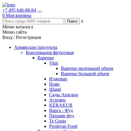
+7 495 646-88-84
0
Моя корзина
x
Меню каталога
Меню сайта
Вход / Регистрация
Армянские продукты
Консервация фруктовая
Варенье
Vital
Варенье маленький объем
Варенье большой объем
Иджеван
Ноян
Шамб
Сады Арагаца
Агроянс
KERAKUR
Варга - Фуд
Прошян фуд
Te Gusto
Proshyan Food