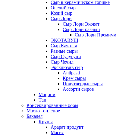
Сыр в керамическом горшке
Овечий сыр
Козий сыр
Сыр Лори
Сыр Лори Экокат
Сыр Лори разный
Сыр Лори Премиум
ЭКОТАВУШ
Сыр Качотта
Разные сыры
Сыр Сулугуни
Сыр Чечил
Эксклюзив сыр
Antipasti
Крем сыры
Полутвердые сыры
Ассорти сыров
Мацони
Тан
Консервированные бобы
Масло топленое
Бакалея
Крупы
Арарат продукт
Масис