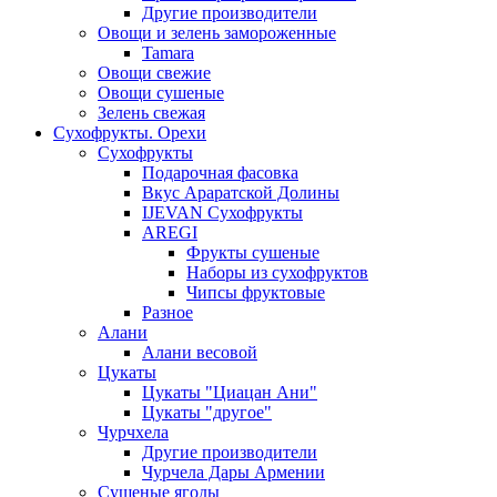
Другие производители
Овощи и зелень замороженные
Tamara
Овощи свежие
Овощи сушеные
Зелень свежая
Сухофрукты. Орехи
Сухофрукты
Подарочная фасовка
Вкус Араратской Долины
IJEVAN Сухофрукты
AREGI
Фрукты сушеные
Наборы из сухофруктов
Чипсы фруктовые
Разное
Алани
Алани весовой
Цукаты
Цукаты "Циацан Ани"
Цукаты "другое"
Чурчхела
Другие производители
Чурчела Дары Армении
Сушеные ягоды