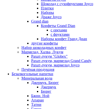
Шоколад с сухофруктами Joyco
Плитки
Наборы
Драже Joyco
Grand dian
Конфеты Grand Dian
с орехами
с фруктами
Наборы конфет Гранд Диан
другие конфеты
Набор шоколадных конфет
Мармелад, Халва, Лукум
Рахат-лукум "Globex"
Рахат-лукум, мармелад Grand Candy
Рахат-лукум, мармелад Joyco
Печёная продукция
Безалкогольные напитки
Минеральная вода
Джермук. Бюрег
Джермук
Бюрег
Бжни. Ной
Апаран
Татни
Гарни