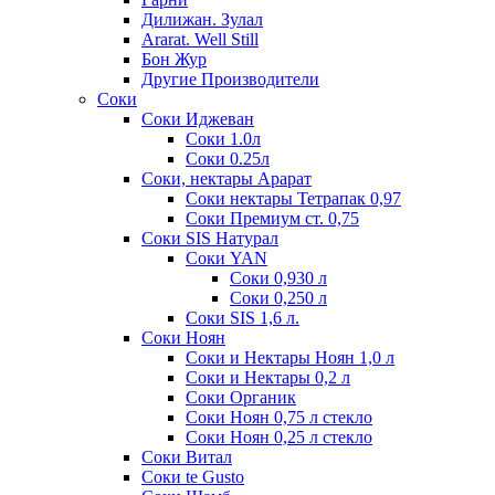
Дилижан. Зулал
Ararat. Well Still
Бон Жур
Другие Производители
Соки
Соки Иджеван
Соки 1.0л
Соки 0.25л
Соки, нектары Арарат
Соки нектары Тетрапак 0,97
Соки Премиум ст. 0,75
Соки SIS Натурал
Соки YAN
Соки 0,930 л
Соки 0,250 л
Соки SIS 1,6 л.
Соки Ноян
Соки и Нектары Ноян 1,0 л
Соки и Нектары 0,2 л
Соки Органик
Соки Ноян 0,75 л стекло
Соки Ноян 0,25 л стекло
Соки Витал
Соки te Gusto