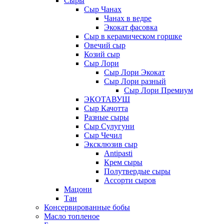
Сыры
Сыр Чанах
Чанах в ведре
Экокат фасовка
Сыр в керамическом горшке
Овечий сыр
Козий сыр
Сыр Лори
Сыр Лори Экокат
Сыр Лори разный
Сыр Лори Премиум
ЭКОТАВУШ
Сыр Качотта
Разные сыры
Сыр Сулугуни
Сыр Чечил
Эксклюзив сыр
Antipasti
Крем сыры
Полутвердые сыры
Ассорти сыров
Мацони
Тан
Консервированные бобы
Масло топленое