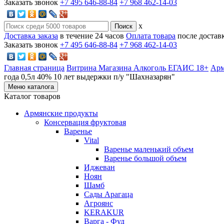
Заказать звонок
+7 495 646-88-84
+7 968 462-14-03
x
Доставка заказа
в течение 24 часов
Оплата товара
после достав
Заказать звонок
+7 495 646-88-84
+7 968 462-14-03
Главная страница
Витрина Магазина Алкоголь ЕГАИС 18+
Арм
года 0,5л 40% 10 лет выдержки п/у "Шахназарян"
Меню каталога
Каталог товаров
Армянские продукты
Консервация фруктовая
Варенье
Vital
Варенье маленький объем
Варенье большой объем
Иджеван
Ноян
Шамб
Сады Арагаца
Агроянс
KERAKUR
Варга - Фуд