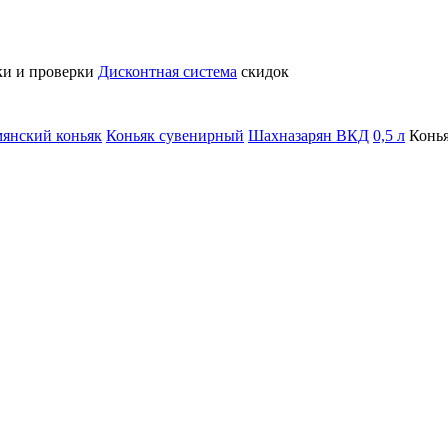
ки и проверки
Дисконтная система
скидок
янский коньяк
Коньяк сувенирный
Шахназарян ВКД
0,5 л
Конь