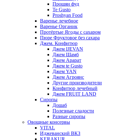
Прошян фуд
Te Gusto
Proshyan Food
Варенье лечебное
Варенье Органик
Протёртые Ягоды с сахаром
Пюре Фруктовое без сахара
Джем. Конфитюр
Джем IJEVAN
Джем Шамб
Джем Арарат
Джем te Gusto
Джем YAN
Джем Агроянс
Другие производители
Конфитюр лечебный
Джем FRUIT LAND
Сиропы
Дошаб
Полезные сладости
Разные сиропы
Овощные консервы
VITAL
Иджеванский ВКЗ
KERAKUR