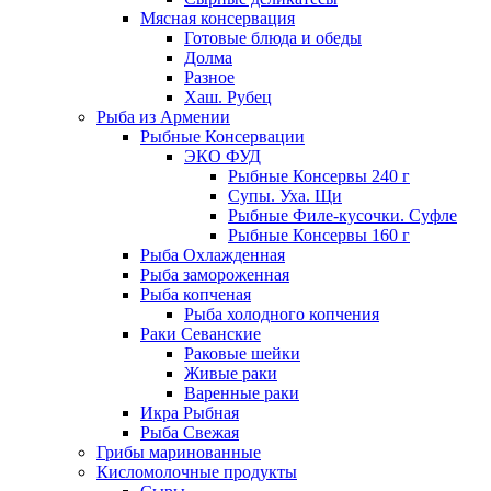
Мясная консервация
Готовые блюда и обеды
Долма
Разное
Хаш. Рубец
Рыба из Армении
Рыбные Консервации
ЭКО ФУД
Рыбные Консервы 240 г
Супы. Уха. Щи
Рыбные Филе-кусочки. Суфле
Рыбные Консервы 160 г
Рыба Охлажденная
Рыба замороженная
Рыба копченая
Рыба холодного копчения
Раки Севанские
Раковые шейки
Живые раки
Варенные раки
Икра Рыбная
Рыба Свежая
Грибы маринованные
Кисломолочные продукты