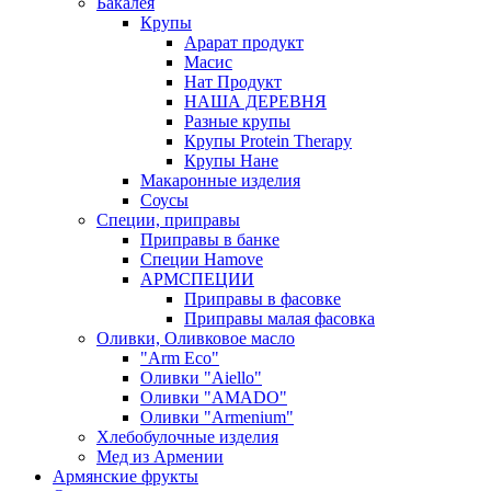
Бакалея
Крупы
Арарат продукт
Масис
Нат Продукт
НАША ДЕРЕВНЯ
Разные крупы
Крупы Protein Therapy
Крупы Нане
Макаронные изделия
Соусы
Специи, приправы
Приправы в банке
Специи Hamove
АРМСПЕЦИИ
Приправы в фасовке
Приправы малая фасовка
Оливки, Оливковое масло
"Arm Eco"
Оливки "Aiello"
Оливки "AMADO"
Оливки "Armenium"
Хлебобулочные изделия
Мед из Армении
Армянские фрукты