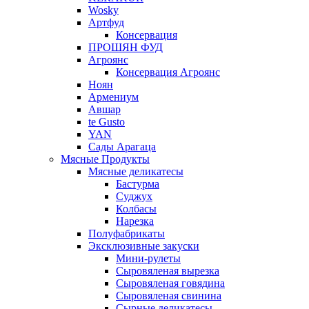
Wosky
Артфуд
Консервация
ПРОШЯН ФУД
Агроянс
Консервация Агроянс
Ноян
Армениум
Авшар
te Gusto
YAN
Сады Арагаца
Мясные Продукты
Мясные деликатесы
Бастурма
Суджух
Колбасы
Нарезка
Полуфабрикаты
Эксклюзивные закуски
Мини-рулеты
Сыровяленая вырезка
Сыровяленая говядина
Сыровяленая свинина
Сырные деликатесы