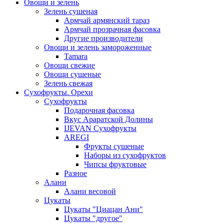
Овощи и зелень
Зелень сушеная
Армчай армянский тараз
Армчай прозрачная фасовка
Другие производители
Овощи и зелень замороженные
Tamara
Овощи свежие
Овощи сушеные
Зелень свежая
Сухофрукты. Орехи
Сухофрукты
Подарочная фасовка
Вкус Араратской Долины
IJEVAN Сухофрукты
AREGI
Фрукты сушеные
Наборы из сухофруктов
Чипсы фруктовые
Разное
Алани
Алани весовой
Цукаты
Цукаты "Циацан Ани"
Цукаты "другое"