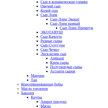
Сыр в керамическом горшке
Овечий сыр
Козий сыр
Сыр Лори
Сыр Лори Экокат
Сыр Лори разный
Сыр Лори Премиум
ЭКОТАВУШ
Сыр Качотта
Разные сыры
Сыр Сулугуни
Сыр Чечил
Эксклюзив сыр
Antipasti
Крем сыры
Полутвердые сыры
Ассорти сыров
Мацони
Тан
Консервированные бобы
Масло топленое
Бакалея
Крупы
Арарат продукт
Масис