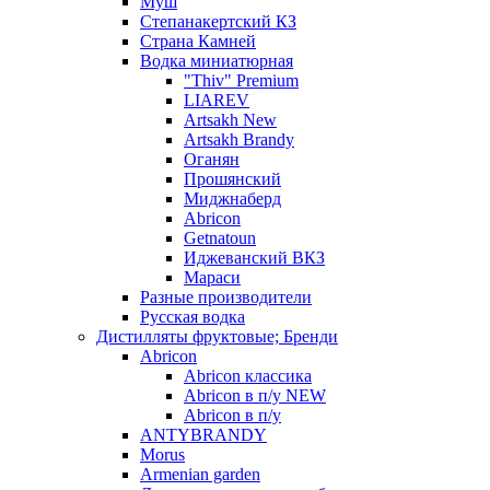
Муш
Степанакертский КЗ
Страна Камней
Водка миниатюрная
"Thiv" Premium
LIAREV
Artsakh New
Artsakh Brandy
Оганян
Прошянский
Миджнаберд
Abricon
Getnatoun
Иджеванский ВКЗ
Мараси
Разные производители
Русская водка
Дистилляты фруктовые; Бренди
Abricon
Abricon классика
Abricon в п/у NEW
Abricon в п/у
ANTYBRANDY
Morus
Armenian garden