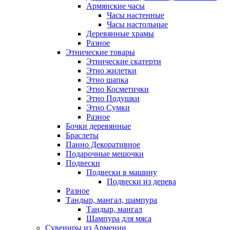
Армянские часы
Часы настенные
Часы настольные
Деревянные храмы
Разное
Этнические товары
Этнические скатерти
Этно жилетки
Этно шапка
Этно Косметички
Этно Подушки
Этно Сумки
Разное
Бочки деревянные
Браслеты
Панно Декоративное
Подарочные мешочки
Подвески
Подвески в машину
Подвески из дерева
Разное
Тандыр, мангал, шампура
Тандыр, мангал
Шампура для мяса
Сувениры из Армении