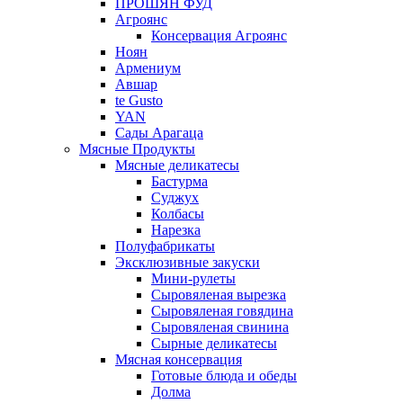
ПРОШЯН ФУД
Агроянс
Консервация Агроянс
Ноян
Армениум
Авшар
te Gusto
YAN
Сады Арагаца
Мясные Продукты
Мясные деликатесы
Бастурма
Суджух
Колбасы
Нарезка
Полуфабрикаты
Эксклюзивные закуски
Мини-рулеты
Сыровяленая вырезка
Сыровяленая говядина
Сыровяленая свинина
Сырные деликатесы
Мясная консервация
Готовые блюда и обеды
Долма