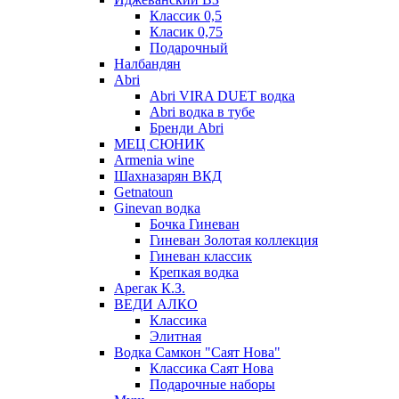
Классик 0,5
Класик 0,75
Подарочный
Налбандян
Abri
Abri VIRA DUET водка
Abri водка в тубе
Бренди Abri
МЕЦ СЮНИК
Armenia wine
Шахназарян ВКД
Getnatoun
Ginevan водка
Бочка Гиневан
Гиневан Золотая коллекция
Гиневан классик
Крепкая водка
Арегак К.З.
ВЕДИ АЛКО
Классика
Элитная
Водка Самкон "Саят Нова"
Классика Саят Нова
Подарочные наборы