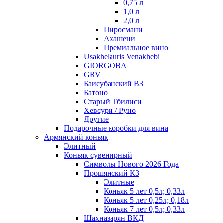
0,75 л
1,0 л
2,0 л
Пиросмани
Ахашени
Премиальное вино
Usakhelauris Venakhebi
GIORGOBA
GRV
Баисубанский ВЗ
Батоно
Старый Тбилиси
Хевсури / Руно
Другие
Подарочные коробки для вина
Армянский коньяк
Элитный
Коньяк сувенирный
Символы Нового 2026 Года
Прошянский КЗ
Элитные
Коньяк 5 лет 0,5л; 0,33л
Коньяк 5 лет 0,25л; 0,18л
Коньяк 7 лет 0,5л; 0,33л
Шахназарян ВКД