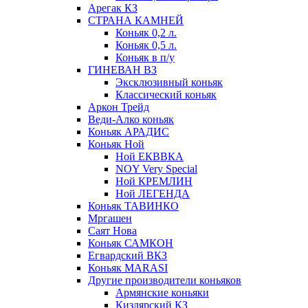
Арегак КЗ
СТРАНА КАМНЕЙ
Коньяк 0,2 л.
Коньяк 0,5 л.
Коньяк в п/у
ГИНЕВАН ВЗ
Эксклюзивный коньяк
Классический коньяк
Аркон Трейд
Веди-Алко коньяк
Коньяк АРАДИС
Коньяк Ной
Ной ЕКВВКА
NOY Very Special
Ной КРЕМЛИН
Ной ЛЕГЕНДА
Коньяк ТАВИНКО
Мргашен
Саят Нова
Коньяк САМКОН
Егвардский ВКЗ
Коньяк MARASI
Другие производители коньяков
Армянские коньяки
Кизлярский КЗ