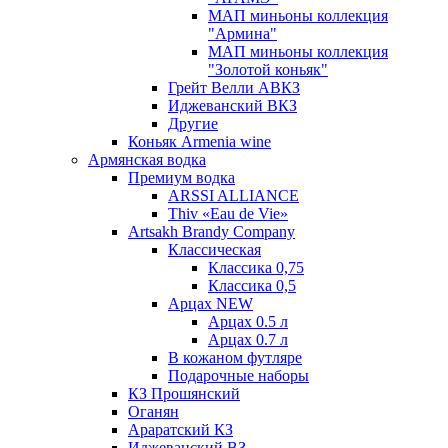
МАП миньоны коллекция
"Армина"
МАП миньоны коллекция
"Золотой коньяк"
Грейт Велли АВКЗ
Иджеванский ВКЗ
Другие
Коньяк Armenia wine
Армянская водка
Премиум водка
ARSSI ALLIANCE
Thiv «Eau de Vie»
Artsakh Brandy Company
Классическая
Классика 0,75
Классика 0,5
Арцах NEW
Арцах 0.5 л
Арцах 0.7 л
В кожаном футляре
Подарочные наборы
КЗ Прошянский
Оганян
Араратский КЗ
Иджеванский ВЗ