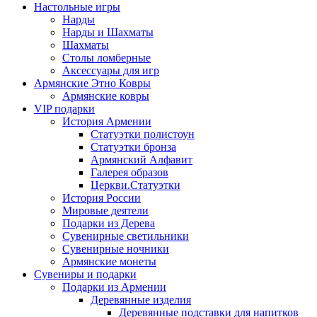
Настольные игры
Нарды
Нарды и Шахматы
Шахматы
Столы ломберные
Аксессуары для игр
Армянские Этно Ковры
Армянские ковры
VIP подарки
История Армении
Статуэтки полистоун
Статуэтки бронза
Армянский Алфавит
Галерея образов
Церкви.Статуэтки
История России
Мировые деятели
Подарки из Дерева
Сувенирные светильники
Сувенирные ночники
Армянские монеты
Сувениры и подарки
Подарки из Армении
Деревянные изделия
Деревянные подставки для напитков