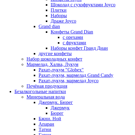
Шоколад с сухофруктами Joyco
Плитки
Наборы
Драже Joyco
Grand dian
Конфеты Grand Dian
с орехами
с фруктами
Наборы конфет Гранд Диан
другие конфеты
Набор шоколадных конфет
Мармелад, Халва, Лукум
Рахат-лукум "Globex"
Рахат-лукум, мармелад Grand Candy
Рахат-лукум, мармелад Joyco
Печёная продукция
Безалкогольные напитки
Минеральная вода
Джермук. Бюрег
Джермук
Бюрег
Бжни. Ной
Апаран
Татни
Гарни