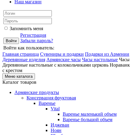
Наш магазин
Запомнить меня
Регистрация
Забыли пароль?
Войти как пользователь:
Главная страница
Сувениры и подарки
Подарки из Армении
Деревянные изделия
Армянские часы
Часы настольные
Часы
Деревянные настольные с колокольчиками церковь Нораванк
с крестом
Меню каталога
Каталог товаров
Армянские продукты
Консервация фруктовая
Варенье
Vital
Варенье маленький объем
Варенье большой объем
Иджеван
Ноян