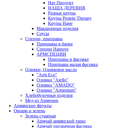
Нат Продукт
НАША ДЕРЕВНЯ
Разные крупы
Крупы Protein Therapy
Крупы Нане
Макаронные изделия
Соусы
Специи, приправы
Приправы в банке
Специи Hamove
АРМСПЕЦИИ
Приправы в фасовке
Приправы малая фасовка
Оливки, Оливковое масло
"Arm Eco"
Оливки "Aiello"
Оливки "AMADO"
Оливки "Armenium"
Хлебобулочные изделия
Мед из Армении
Армянские фрукты
Овощи и зелень
Зелень сушеная
Армчай армянский тараз
Армчай прозрачная фасовка