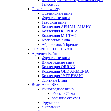
Гаясон п/у
Gevorkian winery
Сувенирные вина
Фруктовые вина
Геворкян вина
Коллекция АРИАЦ. АНАИС
Коллекция КОРОНА
Коллекция МИ ТАС
Креплёные вина
Абрикосовый Бренди
TIRANI. OLD CHINARI
Армения Вайн
Фруктовые вина
Виноградные вина
Коллекция ORRAN
Коллекция OLD ARMENIA
Коллекция "YEREVAN"
Элитные Вина
Веди-Алко ВКЗ
Виноградное вино
объем 0.75 мл
большие объемы
Фруктовое
в керамике