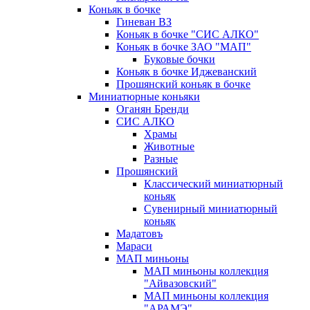
Коньяк в бочке
Гиневан ВЗ
Коньяк в бочке "СИС АЛКО"
Коньяк в бочке ЗАО "МАП"
Буковые бочки
Коньяк в бочке Иджеванский
Прошянский коньяк в бочке
Миниатюрные коньяки
Оганян Бренди
СИС АЛКО
Храмы
Животные
Разные
Прошянский
Классический миниатюрный
коньяк
Сувенирный миниатюрный
коньяк
Мадатовъ
Мараси
МАП миньоны
МАП миньоны коллекция
"Айвазовский"
МАП миньоны коллекция
"АРАМЭ"