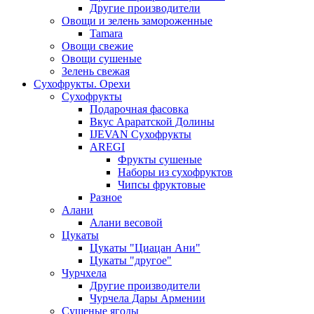
Другие производители
Овощи и зелень замороженные
Tamara
Овощи свежие
Овощи сушеные
Зелень свежая
Сухофрукты. Орехи
Сухофрукты
Подарочная фасовка
Вкус Араратской Долины
IJEVAN Сухофрукты
AREGI
Фрукты сушеные
Наборы из сухофруктов
Чипсы фруктовые
Разное
Алани
Алани весовой
Цукаты
Цукаты "Циацан Ани"
Цукаты "другое"
Чурчхела
Другие производители
Чурчела Дары Армении
Сушеные ягоды