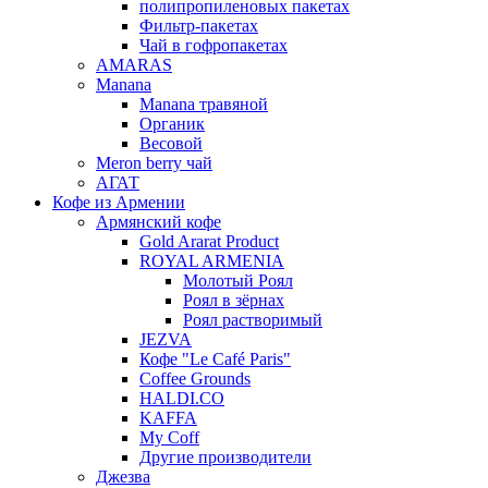
полипропиленовых пакетах
Фильтр-пакетах
Чай в гофропакетах
AMARAS
Manana
Manana травяной
Органик
Весовой
Meron berry чай
АГАТ
Кофе из Армении
Армянский кофе
Gold Ararat Product
ROYAL ARMENIA
Молотый Роял
Роял в зёрнах
Роял растворимый
JEZVA
Кофе "Le Café Paris"
Coffee Grounds
HALDI.CO
KAFFA
My Coff
Другие производители
Джезва