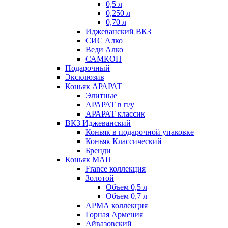
0,5 л
0,250 л
0,70 л
Иджеванский ВКЗ
СИС Алко
Веди Алко
САМКОН
Подарочный
Эксклюзив
Коньяк АРАРАТ
Элитные
АРАРАТ в п/у
АРАРАТ классик
ВКЗ Иджеванский
Коньяк в подарочной упаковке
Коньяк Классический
Бренди
Коньяк МАП
France коллекция
Золотой
Объем 0,5 л
Объем 0,7 л
АРМА коллекция
Горная Армения
Айвазовский