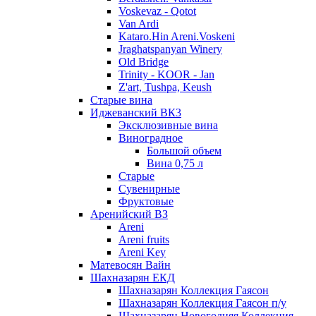
Voskevaz - Qotot
Van Ardi
Kataro.Hin Areni.Voskeni
Jraghatspanyan Winery
Old Bridge
Trinity - KOOR - Jan
Z'art, Tushpa, Keush
Старые вина
Иджеванский ВК3
Эксклюзивные вина
Виноградное
Большой объем
Вина 0,75 л
Старые
Сувенирные
Фруктовые
Аренийский ВЗ
Areni
Areni fruits
Areni Key
Матевосян Вайн
Шахназарян ЕКД
Шахназарян Коллекция Гаясон
Шахназарян Коллекция Гаясон п/у
Шахназарян Новогодняя Коллекция