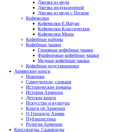
Джезва из меди
Джезва индукционной
Джезва из меди с Песком
Кофемолки
Кофемолки E.Balyan
Кофемолки Классические
Кофемолки Мини
Кофейные наборы
Кофейные чашки
Глиняные кофейные чашки
Фарфоровые кофейные чашки
Медные кофейные чашки
Кофейные подстаканники
Армянские книги
Новинки
Самоучители, словари
Исторические романы
История Армении
Детские книги
Иcкусство и культура
Книги об Армении
О Геноциде Армян
Публицистика
Религия Армении
Кроссворды. Сканворды