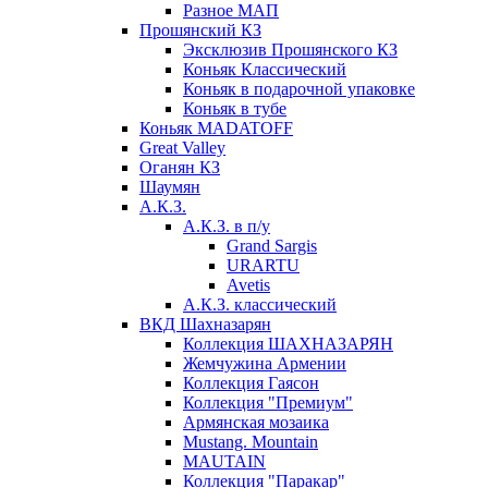
Разное МАП
Прошянский КЗ
Эксклюзив Прошянского КЗ
Коньяк Классический
Коньяк в подарочной упаковке
Коньяк в тубе
Коньяк MADATOFF
Great Valley
Оганян КЗ
Шаумян
А.К.З.
А.К.З. в п/у
Grand Sargis
URARTU
Avetis
А.К.З. классический
ВКД Шахназарян
Коллекция ШАХНАЗАРЯН
Жемчужина Армении
Коллекция Гаясон
Коллекция "Премиум"
Армянская мозаика
Mustang. Mountain
MAUTAIN
Коллекция "Паракар"