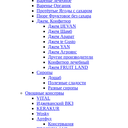
Варенье лечебное
Варенье Органик
Протёртые Ягоды с сахаром
Пюре Фруктовое без сахара
Джем. Конфитюр
Джем IJEVAN
Джем Шамб
Джем Арарат
Джем te Gusto
Джем YAN
Джем Агроянс
Другие производители
Конфитюр лечебный
Джем FRUIT LAND
Сиропы
Дошаб
Полезные сладости
Разные сиропы
Овощные консервы
VITAL
Иджеванский ВКЗ
KERAKUR
Wosky
Артфуд
Консервация