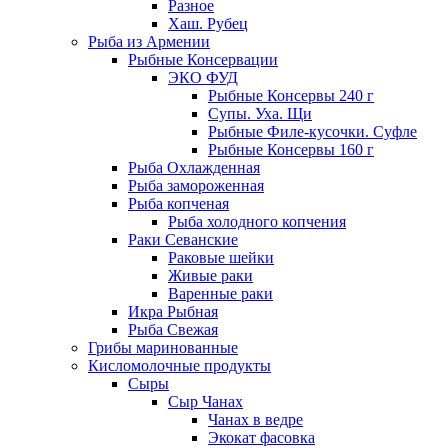
Разное
Хаш. Рубец
Рыба из Армении
Рыбные Консервации
ЭКО ФУД
Рыбные Консервы 240 г
Супы. Уха. Щи
Рыбные Филе-кусочки. Суфле
Рыбные Консервы 160 г
Рыба Охлажденная
Рыба замороженная
Рыба копченая
Рыба холодного копчения
Раки Севанские
Раковые шейки
Живые раки
Варенные раки
Икра Рыбная
Рыба Свежая
Грибы маринованные
Кисломолочные продукты
Сыры
Сыр Чанах
Чанах в ведре
Экокат фасовка