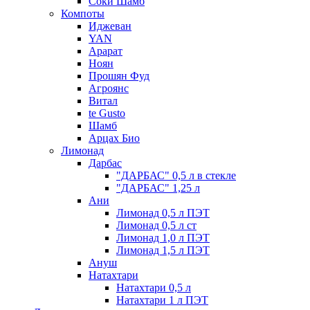
Соки Шамб
Компоты
Иджеван
YAN
Арарат
Ноян
Прошян Фуд
Агроянс
Витал
te Gusto
Шамб
Арцах Био
Лимонад
Дарбас
"ДАРБАС" 0,5 л в стекле
"ДАРБАС" 1,25 л
Ани
Лимонад 0,5 л ПЭТ
Лимонад 0,5 л ст
Лимонад 1,0 л ПЭТ
Лимонад 1,5 л ПЭТ
Ануш
Натахтари
Натахтари 0,5 л
Натахтари 1 л ПЭТ