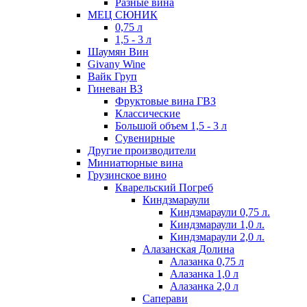
Разные вина
МЕЦ СЮНИК
0,75 л
1,5 - 3 л
Шаумян Вин
Givany Wine
Вайк Груп
Гиневан ВЗ
Фруктовые вина ГВЗ
Классические
Большой объем 1,5 - 3 л
Сувенирные
Другие производители
Миниатюрные вина
Грузинское вино
Кварельский Погреб
Киндзмараули
Киндзмараули 0,75 л.
Киндзмараули 1,0 л.
Киндзмараули 2,0 л.
Алазанская Долина
Алазанка 0,75 л
Алазанка 1,0 л
Алазанка 2,0 л
Саперави