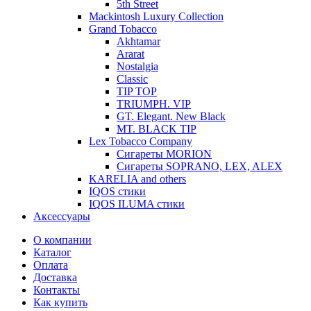
5th Street
Mackintosh Luxury Collection
Grand Tobacco
Akhtamar
Ararat
Nostalgia
Classic
TIP TOP
TRIUMPH. VIP
GT. Elegant. New Black
MT. BLACK TIP
Lex Tobacco Company
Сигареты MORION
Сигареты SOPRANO, LEX, ALEX
KARELIA and others
IQOS стики
IQOS ILUMA стики
Аксессуары
О компании
Каталог
Оплата
Доставка
Контакты
Как купить