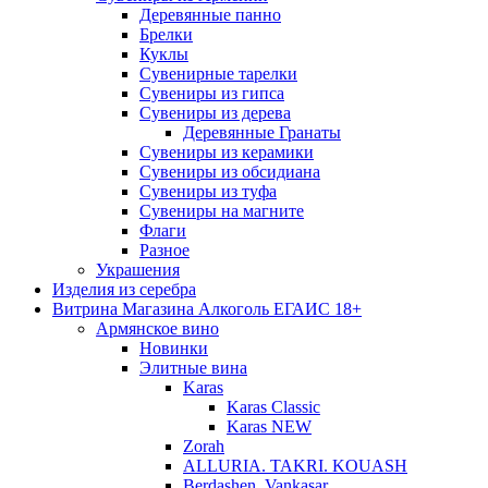
Деревянные панно
Брелки
Куклы
Сувенирные тарелки
Сувениры из гипса
Сувениры из дерева
Деревянные Гранаты
Сувениры из керамики
Сувениры из обсидиана
Сувениры из туфа
Сувениры на магните
Флаги
Разное
Украшения
Изделия из серебра
Витрина Магазина Алкоголь ЕГАИС 18+
Армянское вино
Новинки
Элитные вина
Karas
Karas Classic
Karas NEW
Zorah
ALLURIA. TAKRI. KOUASH
Berdashen. Vankasar