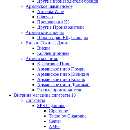
Другие производители бренди
Армянское шампанское
Armenia Wine
Ginevan
Прошянский КЗ
Другие Производители
Армянские ликеры
Шахназарян ЕКД ликеры
Виски, Текила, Джин
Виски
Коллекционные
Армянское пиво
Крафтовое Пиво
Армянское пиво Гюмри
Армянское пиво Киликия
Армянское пиво Котайк
Армянское пиво Дилижан
Разные производители
Витрина магазина сигареты 18+
Cигареты
SPS Cigaronne
Сigaronne
Tattoo by Cigaronne
Center
AMG