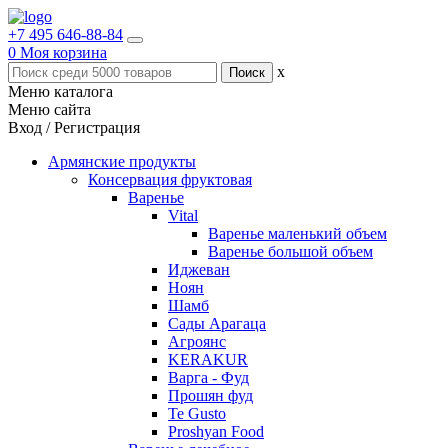
+7 495 646-88-84
0
Моя корзина
x
Меню каталога
Меню сайта
Вход / Регистрация
Армянские продукты
Консервация фруктовая
Варенье
Vital
Варенье маленький объем
Варенье большой объем
Иджеван
Ноян
Шамб
Сады Арагаца
Агроянс
KERAKUR
Варга - Фуд
Прошян фуд
Te Gusto
Proshyan Food