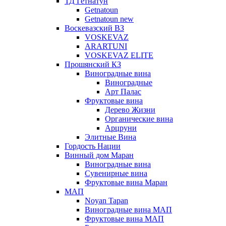
ТД Гетнатун
Getnatoun
Getnatoun new
Воскевазский ВЗ
VOSKEVAZ
ARARTUNI
VOSKEVAZ ELITE
Прошянский КЗ
Виноградные вина
Виноградные
Арт Палас
Фруктовые вина
Дерево Жизни
Органические вина
Арцруни
Элитные Вина
Гордость Нации
Винный дом Маран
Виноградные вина
Сувенирные вина
Фруктовые вина Маран
МАП
Noyan Tapan
Виноградные вина МАП
Фруктовые вина МАП