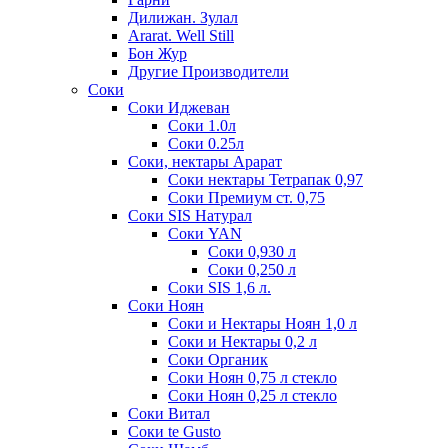
Дилижан. Зулал
Ararat. Well Still
Бон Жур
Другие Производители
Соки
Соки Иджеван
Соки 1.0л
Соки 0.25л
Соки, нектары Арарат
Соки нектары Тетрапак 0,97
Соки Премиум ст. 0,75
Соки SIS Натурал
Соки YAN
Соки 0,930 л
Соки 0,250 л
Соки SIS 1,6 л.
Соки Ноян
Соки и Нектары Ноян 1,0 л
Соки и Нектары 0,2 л
Соки Органик
Соки Ноян 0,75 л стекло
Соки Ноян 0,25 л стекло
Соки Витал
Соки te Gusto