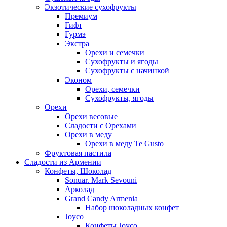
Экзотические сухофрукты
Премиум
Гифт
Гурмэ
Экстра
Орехи и семечки
Сухофрукты и ягоды
Сухофрукты с начинкой
Эконом
Орехи, семечки
Сухофрукты, ягоды
Орехи
Орехи весовые
Сладости с Орехами
Орехи в меду
Орехи в меду Te Gusto
Фруктовая пастила
Сладости из Армении
Конфеты, Шоколад
Sonuar. Mark Sevouni
Арколад
Grand Candy Armenia
Набор шоколадных конфет
Joyco
Конфеты Joyco