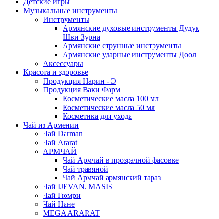
Детские игры
Музыкальные инструменты
Инструменты
Армянские духовые инструменты Дудук
Шви Зурна
Армянские струнные инструменты
Армянские ударные инструменты Доол
Аксессуары
Красота и здоровье
Продукция Нарин - Э
Продукция Ваки Фарм
Косметические масла 100 мл
Косметические масла 50 мл
Косметика для ухода
Чай из Армении
Чай Darman
Чай Ararat
АРМЧАЙ
Чай Армчай в прозрачной фасовке
Чай травяной
Чай Армчай армянский тараз
Чай IJEVAN. MASIS
Чай Гюмри
Чай Нане
MEGA ARARAT