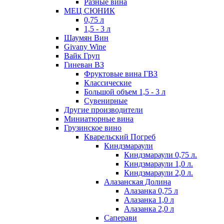
Разные вина
МЕЦ СЮНИК
0,75 л
1,5 - 3 л
Шаумян Вин
Givany Wine
Вайк Груп
Гиневан ВЗ
Фруктовые вина ГВЗ
Классические
Большой объем 1,5 - 3 л
Сувенирные
Другие производители
Миниатюрные вина
Грузинское вино
Кварельский Погреб
Киндзмараули
Киндзмараули 0,75 л.
Киндзмараули 1,0 л.
Киндзмараули 2,0 л.
Алазанская Долина
Алазанка 0,75 л
Алазанка 1,0 л
Алазанка 2,0 л
Саперави