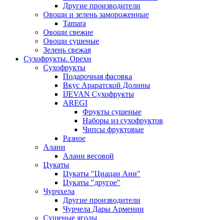
Другие производители
Овощи и зелень замороженные
Tamara
Овощи свежие
Овощи сушеные
Зелень свежая
Сухофрукты. Орехи
Сухофрукты
Подарочная фасовка
Вкус Араратской Долины
IJEVAN Сухофрукты
AREGI
Фрукты сушеные
Наборы из сухофруктов
Чипсы фруктовые
Разное
Алани
Алани весовой
Цукаты
Цукаты "Циацан Ани"
Цукаты "другое"
Чурчхела
Другие производители
Чурчела Дары Армении
Сушеные ягоды