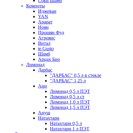
Соки Шамб
Компоты
Иджеван
YAN
Арарат
Ноян
Прошян Фуд
Агроянс
Витал
te Gusto
Шамб
Арцах Био
Лимонад
Дарбас
"ДАРБАС" 0,5 л в стекле
"ДАРБАС" 1,25 л
Ани
Лимонад 0,5 л ПЭТ
Лимонад 0,5 л ст
Лимонад 1,0 л ПЭТ
Лимонад 1,5 л ПЭТ
Ануш
Натахтари
Натахтари 0,5 л
Натахтари 1 л ПЭТ