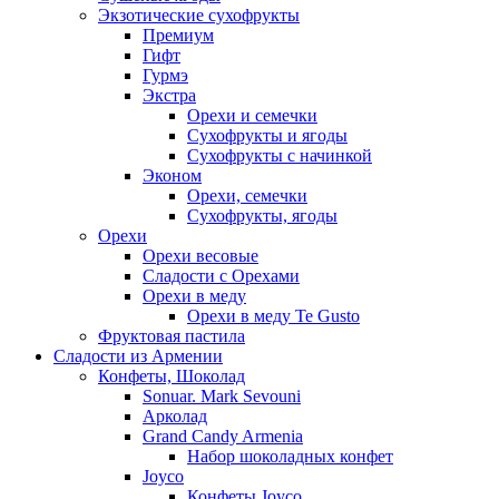
Экзотические сухофрукты
Премиум
Гифт
Гурмэ
Экстра
Орехи и семечки
Сухофрукты и ягоды
Сухофрукты с начинкой
Эконом
Орехи, семечки
Сухофрукты, ягоды
Орехи
Орехи весовые
Сладости с Орехами
Орехи в меду
Орехи в меду Te Gusto
Фруктовая пастила
Сладости из Армении
Конфеты, Шоколад
Sonuar. Mark Sevouni
Арколад
Grand Candy Armenia
Набор шоколадных конфет
Joyco
Конфеты Joyco