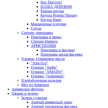
Нат Продукт
НАША ДЕРЕВНЯ
Разные крупы
Крупы Protein Therapy
Крупы Нане
Макаронные изделия
Соусы
Специи, приправы
Приправы в банке
Специи Hamove
АРМСПЕЦИИ
Приправы в фасовке
Приправы малая фасовка
Оливки, Оливковое масло
"Arm Eco"
Оливки "Aiello"
Оливки "AMADO"
Оливки "Armenium"
Хлебобулочные изделия
Мед из Армении
Армянские фрукты
Овощи и зелень
Зелень сушеная
Армчай армянский тараз
Армчай прозрачная фасовка