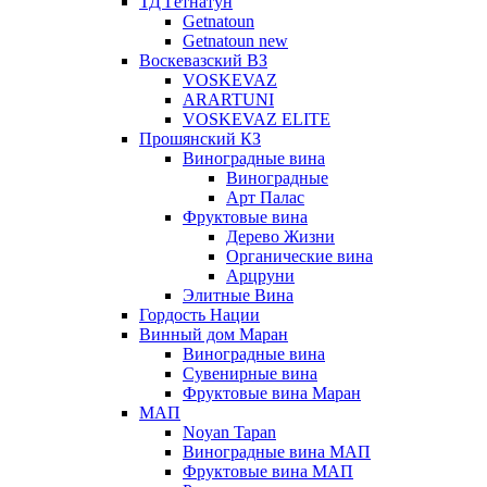
ТД Гетнатун
Getnatoun
Getnatoun new
Воскевазский ВЗ
VOSKEVAZ
ARARTUNI
VOSKEVAZ ELITE
Прошянский КЗ
Виноградные вина
Виноградные
Арт Палас
Фруктовые вина
Дерево Жизни
Органические вина
Арцруни
Элитные Вина
Гордость Нации
Винный дом Маран
Виноградные вина
Сувенирные вина
Фруктовые вина Маран
МАП
Noyan Tapan
Виноградные вина МАП
Фруктовые вина МАП