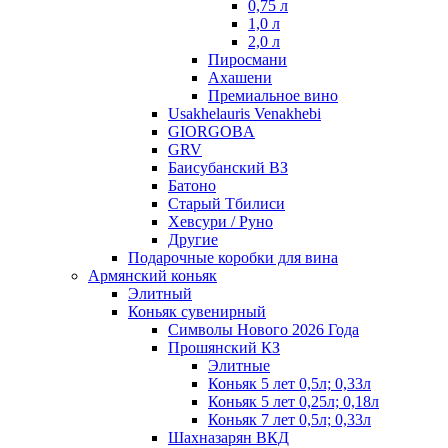
0,75 л
1,0 л
2,0 л
Пиросмани
Ахашени
Премиальное вино
Usakhelauris Venakhebi
GIORGOBA
GRV
Баисубанский ВЗ
Батоно
Старый Тбилиси
Хевсури / Руно
Другие
Подарочные коробки для вина
Армянский коньяк
Элитный
Коньяк сувенирный
Символы Нового 2026 Года
Прошянский КЗ
Элитные
Коньяк 5 лет 0,5л; 0,33л
Коньяк 5 лет 0,25л; 0,18л
Коньяк 7 лет 0,5л; 0,33л
Шахназарян ВКД