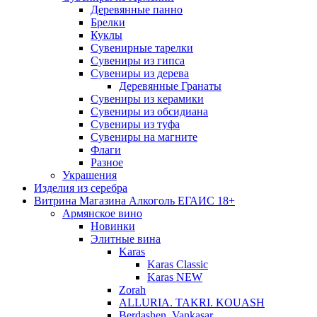
Деревянные панно
Брелки
Куклы
Сувенирные тарелки
Сувениры из гипса
Сувениры из дерева
Деревянные Гранаты
Сувениры из керамики
Сувениры из обсидиана
Сувениры из туфа
Сувениры на магните
Флаги
Разное
Украшения
Изделия из серебра
Витрина Магазина Алкоголь ЕГАИС 18+
Армянское вино
Новинки
Элитные вина
Karas
Karas Classic
Karas NEW
Zorah
ALLURIA. TAKRI. KOUASH
Berdashen. Vankasar