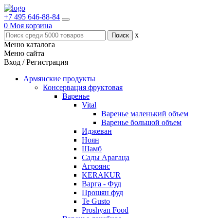
+7 495 646-88-84
0
Моя корзина
x
Меню каталога
Меню сайта
Вход / Регистрация
Армянские продукты
Консервация фруктовая
Варенье
Vital
Варенье маленький объем
Варенье большой объем
Иджеван
Ноян
Шамб
Сады Арагаца
Агроянс
KERAKUR
Варга - Фуд
Прошян фуд
Te Gusto
Proshyan Food