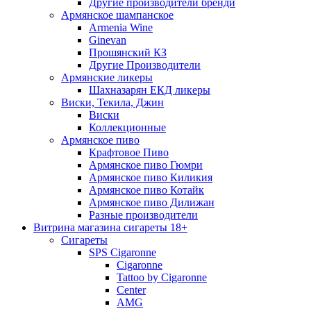
Другие производители бренди
Армянское шампанское
Armenia Wine
Ginevan
Прошянский КЗ
Другие Производители
Армянские ликеры
Шахназарян ЕКД ликеры
Виски, Текила, Джин
Виски
Коллекционные
Армянское пиво
Крафтовое Пиво
Армянское пиво Гюмри
Армянское пиво Киликия
Армянское пиво Котайк
Армянское пиво Дилижан
Разные производители
Витрина магазина сигареты 18+
Cигареты
SPS Cigaronne
Сigaronne
Tattoo by Cigaronne
Center
AMG