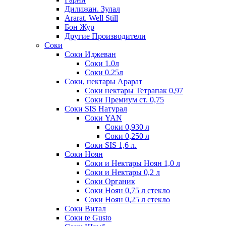
Дилижан. Зулал
Ararat. Well Still
Бон Жур
Другие Производители
Соки
Соки Иджеван
Соки 1.0л
Соки 0.25л
Соки, нектары Арарат
Соки нектары Тетрапак 0,97
Соки Премиум ст. 0,75
Соки SIS Натурал
Соки YAN
Соки 0,930 л
Соки 0,250 л
Соки SIS 1,6 л.
Соки Ноян
Соки и Нектары Ноян 1,0 л
Соки и Нектары 0,2 л
Соки Органик
Соки Ноян 0,75 л стекло
Соки Ноян 0,25 л стекло
Соки Витал
Соки te Gusto