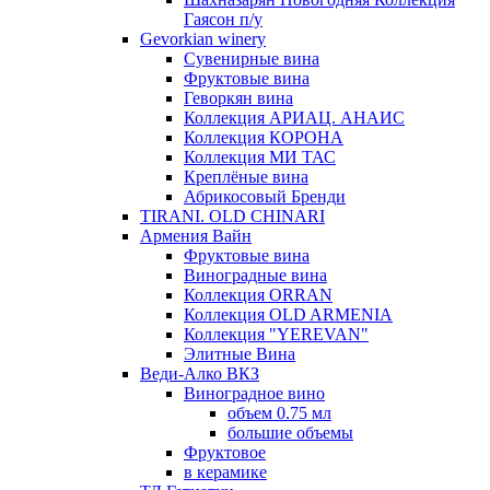
Гаясон п/у
Gevorkian winery
Сувенирные вина
Фруктовые вина
Геворкян вина
Коллекция АРИАЦ. АНАИС
Коллекция КОРОНА
Коллекция МИ ТАС
Креплёные вина
Абрикосовый Бренди
TIRANI. OLD CHINARI
Армения Вайн
Фруктовые вина
Виноградные вина
Коллекция ORRAN
Коллекция OLD ARMENIA
Коллекция "YEREVAN"
Элитные Вина
Веди-Алко ВКЗ
Виноградное вино
объем 0.75 мл
большие объемы
Фруктовое
в керамике