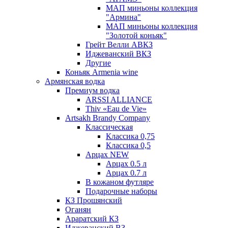
МАП миньоны коллекция
"Армина"
МАП миньоны коллекция
"Золотой коньяк"
Грейт Велли АВКЗ
Иджеванский ВКЗ
Другие
Коньяк Armenia wine
Армянская водка
Премиум водка
ARSSI ALLIANCE
Thiv «Eau de Vie»
Artsakh Brandy Company
Классическая
Классика 0,75
Классика 0,5
Арцах NEW
Арцах 0.5 л
Арцах 0.7 л
В кожаном футляре
Подарочные наборы
КЗ Прошянский
Оганян
Араратский КЗ
Иджеванский ВЗ