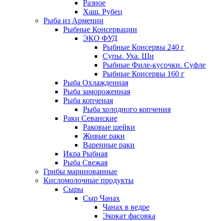
Разное
Хаш. Рубец
Рыба из Армении
Рыбные Консервации
ЭКО ФУД
Рыбные Консервы 240 г
Супы. Уха. Щи
Рыбные Филе-кусочки. Суфле
Рыбные Консервы 160 г
Рыба Охлажденная
Рыба замороженная
Рыба копченая
Рыба холодного копчения
Раки Севанские
Раковые шейки
Живые раки
Варенные раки
Икра Рыбная
Рыба Свежая
Грибы маринованные
Кисломолочные продукты
Сыры
Сыр Чанах
Чанах в ведре
Экокат фасовка