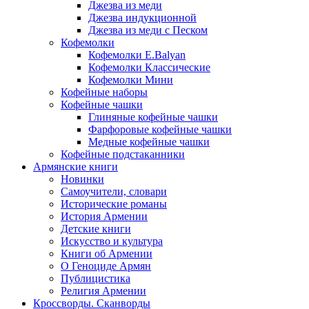
Джезва из меди
Джезва индукционной
Джезва из меди с Песком
Кофемолки
Кофемолки E.Balyan
Кофемолки Классические
Кофемолки Мини
Кофейные наборы
Кофейные чашки
Глиняные кофейные чашки
Фарфоровые кофейные чашки
Медные кофейные чашки
Кофейные подстаканники
Армянские книги
Новинки
Самоучители, словари
Исторические романы
История Армении
Детские книги
Иcкусство и культура
Книги об Армении
О Геноциде Армян
Публицистика
Религия Армении
Кроссворды. Сканворды