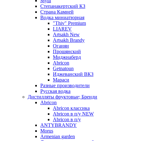
Муш
Степанакертский КЗ
Страна Камней
Водка миниатюрная
"Thiv" Premium
LIAREV
Artsakh New
Artsakh Brandy
Оганян
Прошянский
Миджнаберд
Abricon
Getnatoun
Иджеванский ВКЗ
Мараси
Разные производители
Русская водка
Дистилляты фруктовые; Бренди
Abricon
Abricon классика
Abricon в п/у NEW
Abricon в п/у
ANTYBRANDY
Morus
Armenian garden