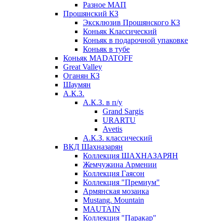
Разное МАП
Прошянский КЗ
Эксклюзив Прошянского КЗ
Коньяк Классический
Коньяк в подарочной упаковке
Коньяк в тубе
Коньяк MADATOFF
Great Valley
Оганян КЗ
Шаумян
А.К.З.
А.К.З. в п/у
Grand Sargis
URARTU
Avetis
А.К.З. классический
ВКД Шахназарян
Коллекция ШАХНАЗАРЯН
Жемчужина Армении
Коллекция Гаясон
Коллекция "Премиум"
Армянская мозаика
Mustang. Mountain
MAUTAIN
Коллекция "Паракар"