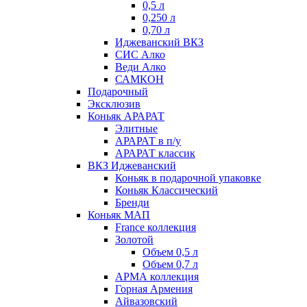
0,5 л
0,250 л
0,70 л
Иджеванский ВКЗ
СИС Алко
Веди Алко
САМКОН
Подарочный
Эксклюзив
Коньяк АРАРАТ
Элитные
АРАРАТ в п/у
АРАРАТ классик
ВКЗ Иджеванский
Коньяк в подарочной упаковке
Коньяк Классический
Бренди
Коньяк МАП
France коллекция
Золотой
Объем 0,5 л
Объем 0,7 л
АРМА коллекция
Горная Армения
Айвазовский