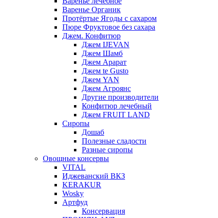
Варенье лечебное
Варенье Органик
Протёртые Ягоды с сахаром
Пюре Фруктовое без сахара
Джем. Конфитюр
Джем IJEVAN
Джем Шамб
Джем Арарат
Джем te Gusto
Джем YAN
Джем Агроянс
Другие производители
Конфитюр лечебный
Джем FRUIT LAND
Сиропы
Дошаб
Полезные сладости
Разные сиропы
Овощные консервы
VITAL
Иджеванский ВКЗ
KERAKUR
Wosky
Артфуд
Консервация