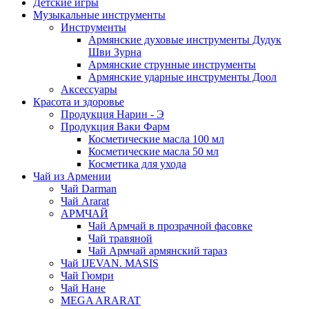
Детские игры
Музыкальные инструменты
Инструменты
Армянские духовые инструменты Дудук
Шви Зурна
Армянские струнные инструменты
Армянские ударные инструменты Доол
Аксессуары
Красота и здоровье
Продукция Нарин - Э
Продукция Ваки Фарм
Косметические масла 100 мл
Косметические масла 50 мл
Косметика для ухода
Чай из Армении
Чай Darman
Чай Ararat
АРМЧАЙ
Чай Армчай в прозрачной фасовке
Чай травяной
Чай Армчай армянский тараз
Чай IJEVAN. MASIS
Чай Гюмри
Чай Нане
MEGA ARARAT