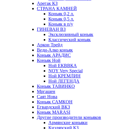
Арегак КЗ
СТРАНА КАМНЕЙ
Коньяк 0,2 л.
Коньяк 0,5 л.
Коньяк в п/у
ГИНЕВАН ВЗ
Эксклюзивный коньяк
Классический коньяк
Аркон Трейд
Веди-Алко коньяк
Коньяк АРАДИС
Коньяк Ной
Ной ЕКВВКА
NOY Very Special
Ной КРЕМЛИН
Ной ЛЕГЕНДА
Коньяк ТАВИНКО
Мргашен
Саят Нова
Коньяк САМКОН
Егвардский ВКЗ
Коньяк MARASI
Другие производители коньяков
Армянские коньяки
Кизлярский КЗ