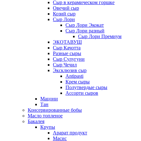
Сыр в керамическом горшке
Овечий сыр
Козий сыр
Сыр Лори
Сыр Лори Экокат
Сыр Лори разный
Сыр Лори Премиум
ЭКОТАВУШ
Сыр Качотта
Разные сыры
Сыр Сулугуни
Сыр Чечил
Эксклюзив сыр
Antipasti
Крем сыры
Полутвердые сыры
Ассорти сыров
Мацони
Тан
Консервированные бобы
Масло топленое
Бакалея
Крупы
Арарат продукт
Масис