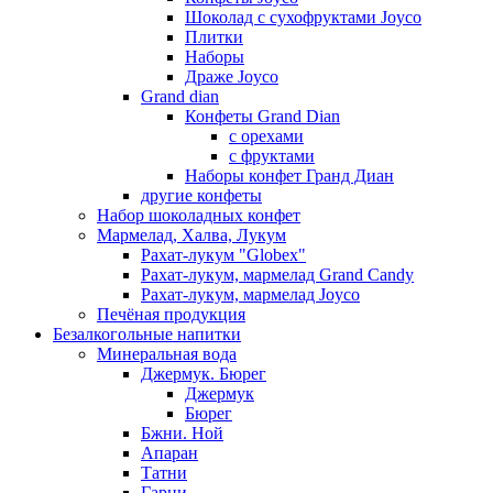
Шоколад с сухофруктами Joyco
Плитки
Наборы
Драже Joyco
Grand dian
Конфеты Grand Dian
с орехами
с фруктами
Наборы конфет Гранд Диан
другие конфеты
Набор шоколадных конфет
Мармелад, Халва, Лукум
Рахат-лукум "Globex"
Рахат-лукум, мармелад Grand Candy
Рахат-лукум, мармелад Joyco
Печёная продукция
Безалкогольные напитки
Минеральная вода
Джермук. Бюрег
Джермук
Бюрег
Бжни. Ной
Апаран
Татни
Гарни