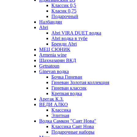
Классик 0,5
Класик 0,75
Подарочный
Налбандян
Abri
Abri VIRA DUET водка
Abri водка в тубе
Бренди Abri
МЕЦ СЮНИК
Armenia wine
Шахназарян ВКД
Getnatoun
Ginevan водка
Бочка Гиневан
Гиневан Золотая коллекция
Гиневан классик
Крепкая водка
Арегак К.З.
ВЕДИ АЛКО
Классика
Элитная
Водка Самкон "Саят Нова"
Классика Саят Нова
Подарочные наборы