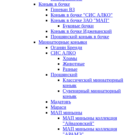
Коньяк в бочке
Гиневан ВЗ
Коньяк в бочке "СИС АЛКО"
Коньяк в бочке ЗАО "МАП"
Буковые бочки
Коньяк в бочке Иджеванский
Прошянский коньяк в бочке
Миниатюрные коньяки
Оганян Бренди
СИС АЛКО
Храмы
Животные
Разные
Прошянский
Классический миниатюрный
коньяк
Сувенирный миниатюрный
коньяк
Мадатовъ
Мараси
МАП миньоны
МАП миньоны коллекция
"Айвазовский"
МАП миньоны коллекция
"АРАМЭ"