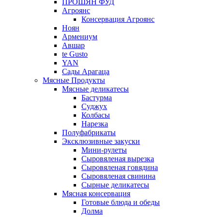
ПРОШЯН ФУД
Агроянс
Консервация Агроянс
Ноян
Армениум
Авшар
te Gusto
YAN
Сады Арагаца
Мясные Продукты
Мясные деликатесы
Бастурма
Суджух
Колбасы
Нарезка
Полуфабрикаты
Эксклюзивные закуски
Мини-рулеты
Сыровяленая вырезка
Сыровяленая говядина
Сыровяленая свинина
Сырные деликатесы
Мясная консервация
Готовые блюда и обеды
Долма