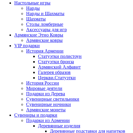
Настольные игры
Нарды
Нарды и Шахматы
Шахматы
Столы ломберные
Аксессуары для игр
Армянские Этно Ковры
Армянские ковры
VIP подарки
История Армении
Статуэтки полистоун
Статуэтки бронза
Армянский Алфавит
Галерея образов
Церкви.Статуэтки
История России
Мировые деятели
Подарки из Дерева
Сувенирные светильники
Сувенирные ночники
Армянские монеты
Сувениры и подарки
Подарки из Армении
Деревянные изделия
Деревянные подставки для напитков