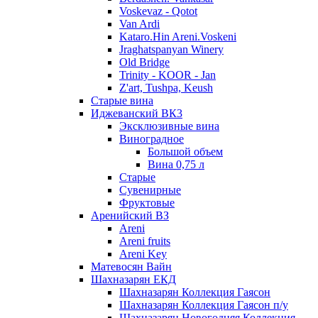
Voskevaz - Qotot
Van Ardi
Kataro.Hin Areni.Voskeni
Jraghatspanyan Winery
Old Bridge
Trinity - KOOR - Jan
Z'art, Tushpa, Keush
Старые вина
Иджеванский ВК3
Эксклюзивные вина
Виноградное
Большой объем
Вина 0,75 л
Старые
Сувенирные
Фруктовые
Аренийский ВЗ
Areni
Areni fruits
Areni Key
Матевосян Вайн
Шахназарян ЕКД
Шахназарян Коллекция Гаясон
Шахназарян Коллекция Гаясон п/у
Шахназарян Новогодняя Коллекция