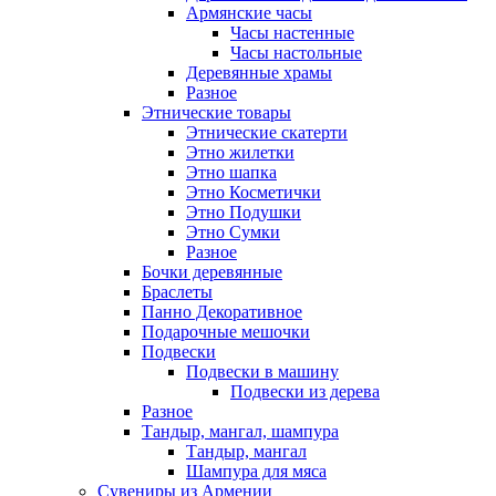
Армянские часы
Часы настенные
Часы настольные
Деревянные храмы
Разное
Этнические товары
Этнические скатерти
Этно жилетки
Этно шапка
Этно Косметички
Этно Подушки
Этно Сумки
Разное
Бочки деревянные
Браслеты
Панно Декоративное
Подарочные мешочки
Подвески
Подвески в машину
Подвески из дерева
Разное
Тандыр, мангал, шампура
Тандыр, мангал
Шампура для мяса
Сувениры из Армении