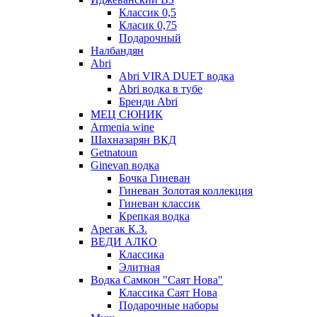
Классик 0,5
Класик 0,75
Подарочный
Налбандян
Abri
Abri VIRA DUET водка
Abri водка в тубе
Бренди Abri
МЕЦ СЮНИК
Armenia wine
Шахназарян ВКД
Getnatoun
Ginevan водка
Бочка Гиневан
Гиневан Золотая коллекция
Гиневан классик
Крепкая водка
Арегак К.З.
ВЕДИ АЛКО
Классика
Элитная
Водка Самкон "Саят Нова"
Классика Саят Нова
Подарочные наборы