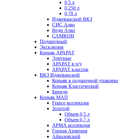
0,5 л
0,250 л
0,70 л
Иджеванский ВКЗ
СИС Алко
Веди Алко
САМКОН
Подарочный
Эксклюзив
Коньяк АРАРАТ
Элитные
АРАРАТ в п/у
АРАРАТ классик
ВКЗ Иджеванский
Коньяк в подарочной упаковке
Коньяк Классический
Бренди
Коньяк МАП
France коллекция
Золотой
Объем 0,5 л
Объем 0,7 л
АРМА коллекция
Горная Армения
Айвазовский