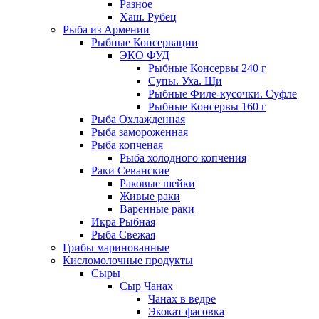
Разное
Хаш. Рубец
Рыба из Армении
Рыбные Консервации
ЭКО ФУД
Рыбные Консервы 240 г
Супы. Уха. Щи
Рыбные Филе-кусочки. Суфле
Рыбные Консервы 160 г
Рыба Охлажденная
Рыба замороженная
Рыба копченая
Рыба холодного копчения
Раки Севанские
Раковые шейки
Живые раки
Варенные раки
Икра Рыбная
Рыба Свежая
Грибы маринованные
Кисломолочные продукты
Сыры
Сыр Чанах
Чанах в ведре
Экокат фасовка