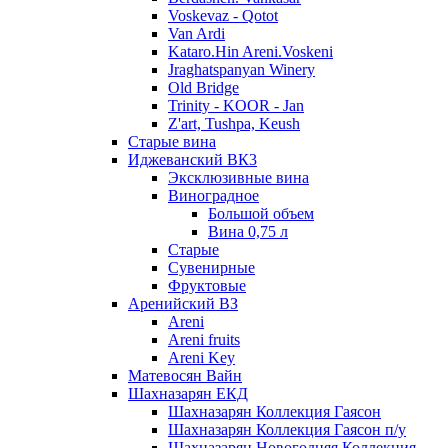
Voskevaz - Qotot
Van Ardi
Kataro.Hin Areni.Voskeni
Jraghatspanyan Winery
Old Bridge
Trinity - KOOR - Jan
Z'art, Tushpa, Keush
Старые вина
Иджеванский ВК3
Эксклюзивные вина
Виноградное
Большой объем
Вина 0,75 л
Старые
Сувенирные
Фруктовые
Аренийский ВЗ
Areni
Areni fruits
Areni Key
Матевосян Вайн
Шахназарян ЕКД
Шахназарян Коллекция Гаясон
Шахназарян Коллекция Гаясон п/у
Шахназарян Новогодняя Коллекция