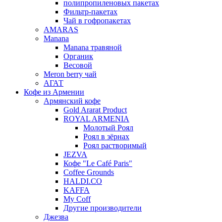
полипропиленовых пакетах
Фильтр-пакетах
Чай в гофропакетах
AMARAS
Manana
Manana травяной
Органик
Весовой
Meron berry чай
АГАТ
Кофе из Армении
Армянский кофе
Gold Ararat Product
ROYAL ARMENIA
Молотый Роял
Роял в зёрнах
Роял растворимый
JEZVA
Кофе "Le Café Paris"
Coffee Grounds
HALDI.CO
KAFFA
My Coff
Другие производители
Джезва