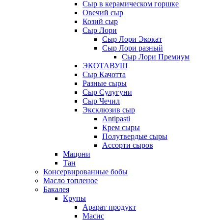
Сыр в керамическом горшке
Овечий сыр
Козий сыр
Сыр Лори
Сыр Лори Экокат
Сыр Лори разный
Сыр Лори Премиум
ЭКОТАВУШ
Сыр Качотта
Разные сыры
Сыр Сулугуни
Сыр Чечил
Эксклюзив сыр
Antipasti
Крем сыры
Полутвердые сыры
Ассорти сыров
Мацони
Тан
Консервированные бобы
Масло топленое
Бакалея
Крупы
Арарат продукт
Масис