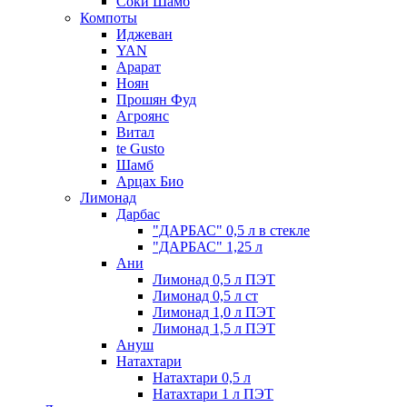
Соки Шамб
Компоты
Иджеван
YAN
Арарат
Ноян
Прошян Фуд
Агроянс
Витал
te Gusto
Шамб
Арцах Био
Лимонад
Дарбас
"ДАРБАС" 0,5 л в стекле
"ДАРБАС" 1,25 л
Ани
Лимонад 0,5 л ПЭТ
Лимонад 0,5 л ст
Лимонад 1,0 л ПЭТ
Лимонад 1,5 л ПЭТ
Ануш
Натахтари
Натахтари 0,5 л
Натахтари 1 л ПЭТ