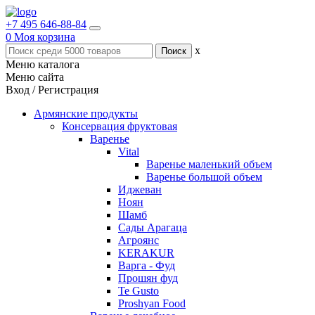
+7 495 646-88-84
0
Моя корзина
x
Меню каталога
Меню сайта
Вход / Регистрация
Армянские продукты
Консервация фруктовая
Варенье
Vital
Варенье маленький объем
Варенье большой объем
Иджеван
Ноян
Шамб
Сады Арагаца
Агроянс
KERAKUR
Варга - Фуд
Прошян фуд
Te Gusto
Proshyan Food