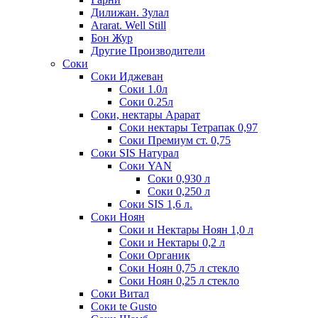
Дилижан. Зулал
Ararat. Well Still
Бон Жур
Другие Производители
Соки
Соки Иджеван
Соки 1.0л
Соки 0.25л
Соки, нектары Арарат
Соки нектары Тетрапак 0,97
Соки Премиум ст. 0,75
Соки SIS Натурал
Соки YAN
Соки 0,930 л
Соки 0,250 л
Соки SIS 1,6 л.
Соки Ноян
Соки и Нектары Ноян 1,0 л
Соки и Нектары 0,2 л
Соки Органик
Соки Ноян 0,75 л стекло
Соки Ноян 0,25 л стекло
Соки Витал
Соки te Gusto