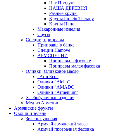
Нат Продукт
НАША ДЕРЕВНЯ
Разные крупы
Крупы Protein Therapy
Крупы Нане
Макаронные изделия
Соусы
Специи, приправы
Приправы в банке
Специи Hamove
АРМСПЕЦИИ
Приправы в фасовке
Приправы малая фасовка
Оливки, Оливковое масло
"Arm Eco"
Оливки "Aiello"
Оливки "AMADO"
Оливки "Armenium"
Хлебобулочные изделия
Мед из Армении
Армянские фрукты
Овощи и зелень
Зелень сушеная
Армчай армянский тараз
Армчай прозрачная фасовка