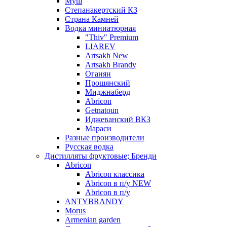
Муш
Степанакертский КЗ
Страна Камней
Водка миниатюрная
"Thiv" Premium
LIAREV
Artsakh New
Artsakh Brandy
Оганян
Прошянский
Миджнаберд
Abricon
Getnatoun
Иджеванский ВКЗ
Мараси
Разные производители
Русская водка
Дистилляты фруктовые; Бренди
Abricon
Abricon классика
Abricon в п/у NEW
Abricon в п/у
ANTYBRANDY
Morus
Armenian garden