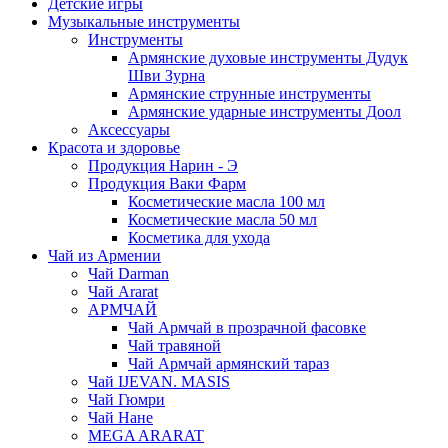
Детские игры
Музыкальные инструменты
Инструменты
Армянские духовые инструменты Дудук
Шви Зурна
Армянские струнные инструменты
Армянские ударные инструменты Доол
Аксессуары
Красота и здоровье
Продукция Нарин - Э
Продукция Ваки Фарм
Косметические масла 100 мл
Косметические масла 50 мл
Косметика для ухода
Чай из Армении
Чай Darman
Чай Ararat
АРМЧАЙ
Чай Армчай в прозрачной фасовке
Чай травяной
Чай Армчай армянский тараз
Чай IJEVAN. MASIS
Чай Гюмри
Чай Нане
MEGA ARARAT