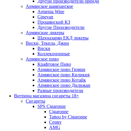
Другие производители бренди
Армянское шампанское
Armenia Wine
Ginevan
Прошянский КЗ
Другие Производители
Армянские ликеры
Шахназарян ЕКД ликеры
Виски, Текила, Джин
Виски
Коллекционные
Армянское пиво
Крафтовое Пиво
Армянское пиво Гюмри
Армянское пиво Киликия
Армянское пиво Котайк
Армянское пиво Дилижан
Разные производители
Витрина магазина сигареты 18+
Cигареты
SPS Cigaronne
Сigaronne
Tattoo by Cigaronne
Center
AMG