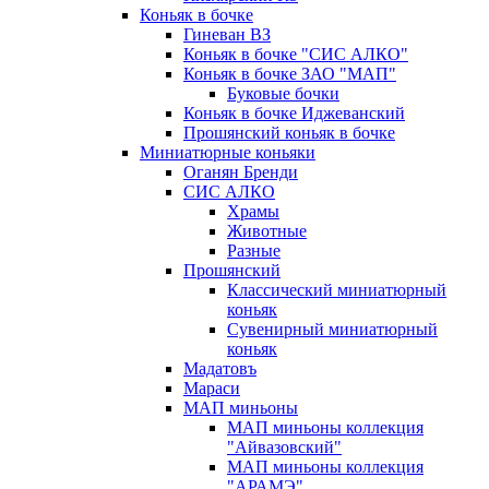
Коньяк в бочке
Гиневан ВЗ
Коньяк в бочке "СИС АЛКО"
Коньяк в бочке ЗАО "МАП"
Буковые бочки
Коньяк в бочке Иджеванский
Прошянский коньяк в бочке
Миниатюрные коньяки
Оганян Бренди
СИС АЛКО
Храмы
Животные
Разные
Прошянский
Классический миниатюрный
коньяк
Сувенирный миниатюрный
коньяк
Мадатовъ
Мараси
МАП миньоны
МАП миньоны коллекция
"Айвазовский"
МАП миньоны коллекция
"АРАМЭ"