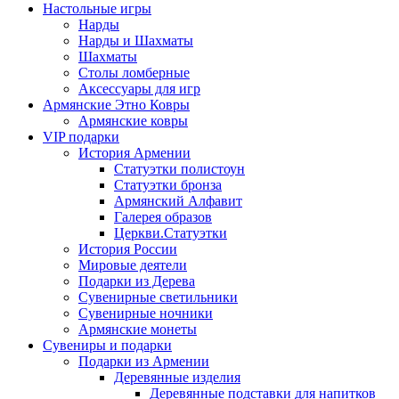
Настольные игры
Нарды
Нарды и Шахматы
Шахматы
Столы ломберные
Аксессуары для игр
Армянские Этно Ковры
Армянские ковры
VIP подарки
История Армении
Статуэтки полистоун
Статуэтки бронза
Армянский Алфавит
Галерея образов
Церкви.Статуэтки
История России
Мировые деятели
Подарки из Дерева
Сувенирные светильники
Сувенирные ночники
Армянские монеты
Сувениры и подарки
Подарки из Армении
Деревянные изделия
Деревянные подставки для напитков