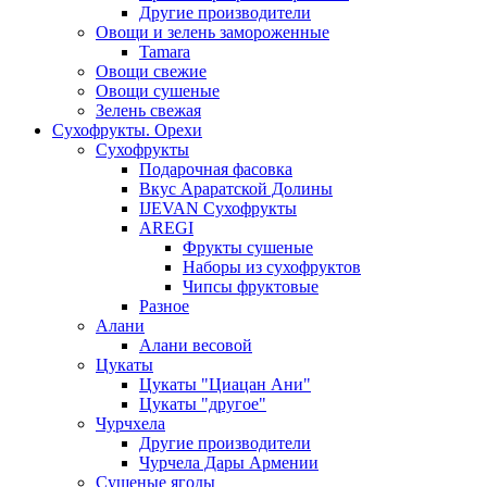
Другие производители
Овощи и зелень замороженные
Tamara
Овощи свежие
Овощи сушеные
Зелень свежая
Сухофрукты. Орехи
Сухофрукты
Подарочная фасовка
Вкус Араратской Долины
IJEVAN Сухофрукты
AREGI
Фрукты сушеные
Наборы из сухофруктов
Чипсы фруктовые
Разное
Алани
Алани весовой
Цукаты
Цукаты "Циацан Ани"
Цукаты "другое"
Чурчхела
Другие производители
Чурчела Дары Армении
Сушеные ягоды