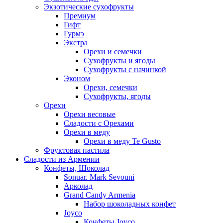
Экзотические сухофрукты
Премиум
Гифт
Гурмэ
Экстра
Орехи и семечки
Сухофрукты и ягоды
Сухофрукты с начинкой
Эконом
Орехи, семечки
Сухофрукты, ягоды
Орехи
Орехи весовые
Сладости с Орехами
Орехи в меду
Орехи в меду Te Gusto
Фруктовая пастила
Сладости из Армении
Конфеты, Шоколад
Sonuar. Mark Sevouni
Арколад
Grand Candy Armenia
Набор шоколадных конфет
Joyco
Конфеты Joyco