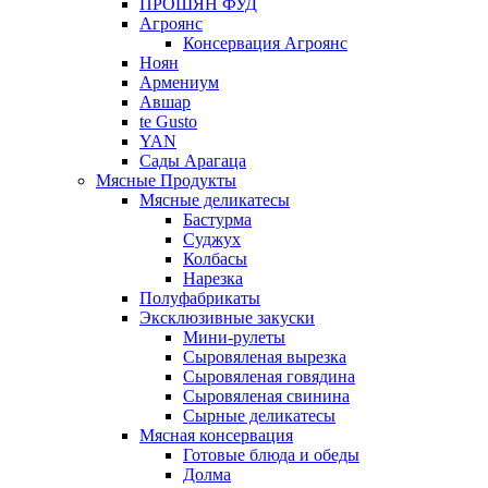
ПРОШЯН ФУД
Агроянс
Консервация Агроянс
Ноян
Армениум
Авшар
te Gusto
YAN
Сады Арагаца
Мясные Продукты
Мясные деликатесы
Бастурма
Суджух
Колбасы
Нарезка
Полуфабрикаты
Эксклюзивные закуски
Мини-рулеты
Сыровяленая вырезка
Сыровяленая говядина
Сыровяленая свинина
Сырные деликатесы
Мясная консервация
Готовые блюда и обеды
Долма