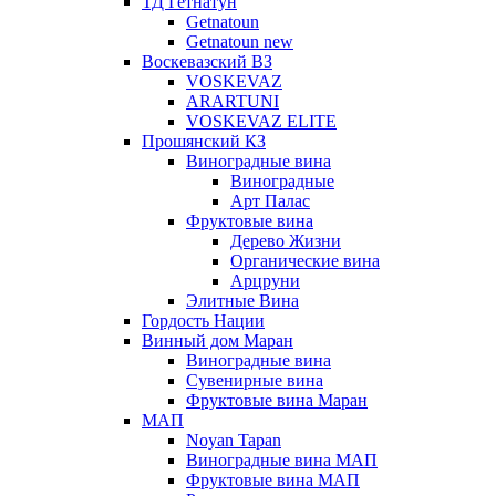
ТД Гетнатун
Getnatoun
Getnatoun new
Воскевазский ВЗ
VOSKEVAZ
ARARTUNI
VOSKEVAZ ELITE
Прошянский КЗ
Виноградные вина
Виноградные
Арт Палас
Фруктовые вина
Дерево Жизни
Органические вина
Арцруни
Элитные Вина
Гордость Нации
Винный дом Маран
Виноградные вина
Сувенирные вина
Фруктовые вина Маран
МАП
Noyan Tapan
Виноградные вина МАП
Фруктовые вина МАП