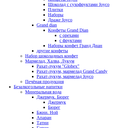
Шоколад с сухофруктами Joyco
Плитки
Наборы
Драже Joyco
Grand dian
Конфеты Grand Dian
с орехами
с фруктами
Наборы конфет Гранд Диан
другие конфеты
Набор шоколадных конфет
Мармелад, Халва, Лукум
Рахат-лукум "Globex"
Рахат-лукум, мармелад Grand Candy
Рахат-лукум, мармелад Joyco
Печёная продукция
Безалкогольные напитки
Минеральная вода
Джермук. Бюрег
Джермук
Бюрег
Бжни. Ной
Апаран
Татни
Гарни