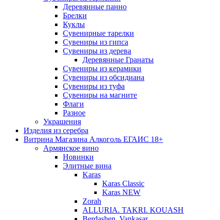
Деревянные панно
Брелки
Куклы
Сувенирные тарелки
Сувениры из гипса
Сувениры из дерева
Деревянные Гранаты
Сувениры из керамики
Сувениры из обсидиана
Сувениры из туфа
Сувениры на магните
Флаги
Разное
Украшения
Изделия из серебра
Витрина Магазина Алкоголь ЕГАИС 18+
Армянское вино
Новинки
Элитные вина
Karas
Karas Classic
Karas NEW
Zorah
ALLURIA. TAKRI. KOUASH
Berdashen. Vankasar