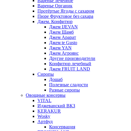
Варенье лечебное
Варенье Органик
Протёртые Ягоды с сахаром
Пюре Фруктовое без сахара
Джем. Конфитюр
Джем IJEVAN
Джем Шамб
Джем Арарат
Джем te Gusto
Джем YAN
Джем Агроянс
Другие производители
Конфитюр лечебный
Джем FRUIT LAND
Сиропы
Дошаб
Полезные сладости
Разные сиропы
Овощные консервы
VITAL
Иджеванский ВКЗ
KERAKUR
Wosky
Артфуд
Консервация