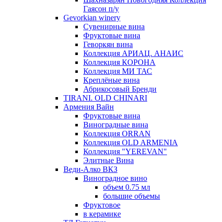
Гаясон п/у
Gevorkian winery
Сувенирные вина
Фруктовые вина
Геворкян вина
Коллекция АРИАЦ. АНАИС
Коллекция КОРОНА
Коллекция МИ ТАС
Креплёные вина
Абрикосовый Бренди
TIRANI. OLD CHINARI
Армения Вайн
Фруктовые вина
Виноградные вина
Коллекция ORRAN
Коллекция OLD ARMENIA
Коллекция "YEREVAN"
Элитные Вина
Веди-Алко ВКЗ
Виноградное вино
объем 0.75 мл
большие объемы
Фруктовое
в керамике