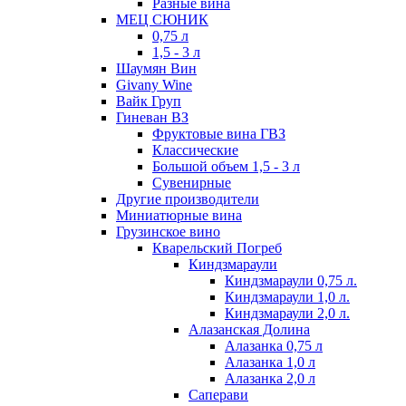
Разные вина
МЕЦ СЮНИК
0,75 л
1,5 - 3 л
Шаумян Вин
Givany Wine
Вайк Груп
Гиневан ВЗ
Фруктовые вина ГВЗ
Классические
Большой объем 1,5 - 3 л
Сувенирные
Другие производители
Миниатюрные вина
Грузинское вино
Кварельский Погреб
Киндзмараули
Киндзмараули 0,75 л.
Киндзмараули 1,0 л.
Киндзмараули 2,0 л.
Алазанская Долина
Алазанка 0,75 л
Алазанка 1,0 л
Алазанка 2,0 л
Саперави