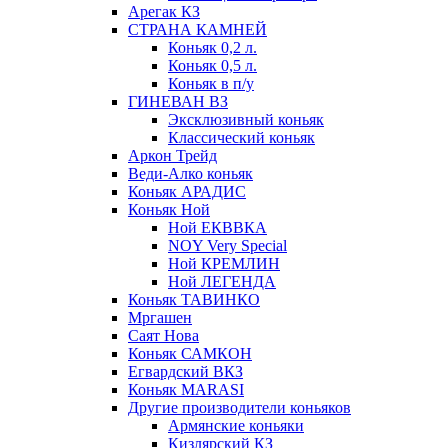
Арегак КЗ
СТРАНА КАМНЕЙ
Коньяк 0,2 л.
Коньяк 0,5 л.
Коньяк в п/у
ГИНЕВАН ВЗ
Эксклюзивный коньяк
Классический коньяк
Аркон Трейд
Веди-Алко коньяк
Коньяк АРАДИС
Коньяк Ной
Ной ЕКВВКА
NOY Very Special
Ной КРЕМЛИН
Ной ЛЕГЕНДА
Коньяк ТАВИНКО
Мргашен
Саят Нова
Коньяк САМКОН
Егвардский ВКЗ
Коньяк MARASI
Другие производители коньяков
Армянские коньяки
Кизлярский КЗ