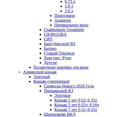
0,75 л
1,0 л
2,0 л
Пиросмани
Ахашени
Премиальное вино
Usakhelauris Venakhebi
GIORGOBA
GRV
Баисубанский ВЗ
Батоно
Старый Тбилиси
Хевсури / Руно
Другие
Подарочные коробки для вина
Армянский коньяк
Элитный
Коньяк сувенирный
Символы Нового 2026 Года
Прошянский КЗ
Элитные
Коньяк 5 лет 0,5л; 0,33л
Коньяк 5 лет 0,25л; 0,18л
Коньяк 7 лет 0,5л; 0,33л
Шахназарян ВКД