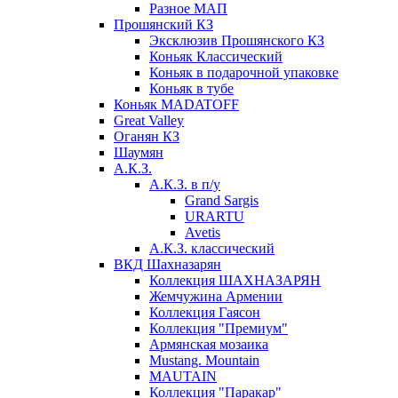
Разное МАП
Прошянский КЗ
Эксклюзив Прошянского КЗ
Коньяк Классический
Коньяк в подарочной упаковке
Коньяк в тубе
Коньяк MADATOFF
Great Valley
Оганян КЗ
Шаумян
А.К.З.
А.К.З. в п/у
Grand Sargis
URARTU
Avetis
А.К.З. классический
ВКД Шахназарян
Коллекция ШАХНАЗАРЯН
Жемчужина Армении
Коллекция Гаясон
Коллекция "Премиум"
Армянская мозаика
Mustang. Mountain
MAUTAIN
Коллекция "Паракар"