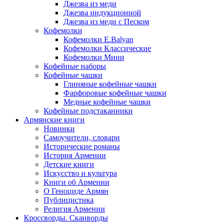
Джезва из меди
Джезва индукционной
Джезва из меди с Песком
Кофемолки
Кофемолки E.Balyan
Кофемолки Классические
Кофемолки Мини
Кофейные наборы
Кофейные чашки
Глиняные кофейные чашки
Фарфоровые кофейные чашки
Медные кофейные чашки
Кофейные подстаканники
Армянские книги
Новинки
Самоучители, словари
Исторические романы
История Армении
Детские книги
Иcкусство и культура
Книги об Армении
О Геноциде Армян
Публицистика
Религия Армении
Кроссворды. Сканворды