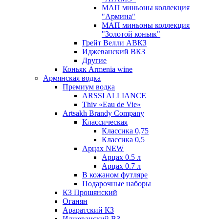
МАП миньоны коллекция
"Армина"
МАП миньоны коллекция
"Золотой коньяк"
Грейт Велли АВКЗ
Иджеванский ВКЗ
Другие
Коньяк Armenia wine
Армянская водка
Премиум водка
ARSSI ALLIANCE
Thiv «Eau de Vie»
Artsakh Brandy Company
Классическая
Классика 0,75
Классика 0,5
Арцах NEW
Арцах 0.5 л
Арцах 0.7 л
В кожаном футляре
Подарочные наборы
КЗ Прошянский
Оганян
Араратский КЗ
Иджеванский ВЗ