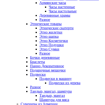
Армянские часы
Часы настенные
Часы настольные
Деревянные храмы
Разное
Этнические товары
Этнические скатерти
Этно жилетки
Этно шапка
Этно Косметички
Этно Подушки
Этно Сумки
Разное
Бочки деревянные
Браслеты
Панно Декоративное
Подарочные мешочки
Подвески
Подвески в машину
Подвески из дерева
Разное
Тандыр, мангал, шампура
Тандыр, мангал
Шампура для мяса
Сувениры из Армении