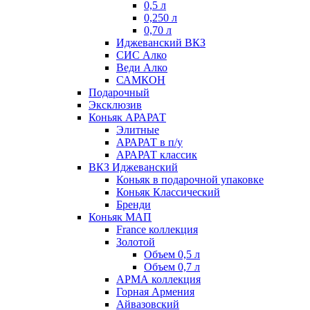
0,5 л
0,250 л
0,70 л
Иджеванский ВКЗ
СИС Алко
Веди Алко
САМКОН
Подарочный
Эксклюзив
Коньяк АРАРАТ
Элитные
АРАРАТ в п/у
АРАРАТ классик
ВКЗ Иджеванский
Коньяк в подарочной упаковке
Коньяк Классический
Бренди
Коньяк МАП
France коллекция
Золотой
Объем 0,5 л
Объем 0,7 л
АРМА коллекция
Горная Армения
Айвазовский