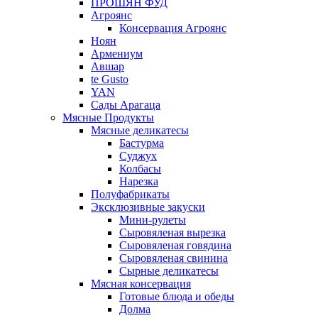
ПРОШЯН ФУД
Агроянс
Консервация Агроянс
Ноян
Армениум
Авшар
te Gusto
YAN
Сады Арагаца
Мясные Продукты
Мясные деликатесы
Бастурма
Суджух
Колбасы
Нарезка
Полуфабрикаты
Эксклюзивные закуски
Мини-рулеты
Сыровяленая вырезка
Сыровяленая говядина
Сыровяленая свинина
Сырные деликатесы
Мясная консервация
Готовые блюда и обеды
Долма