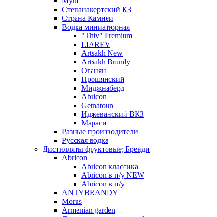
Муш
Степанакертский КЗ
Страна Камней
Водка миниатюрная
"Thiv" Premium
LIAREV
Artsakh New
Artsakh Brandy
Оганян
Прошянский
Миджнаберд
Abricon
Getnatoun
Иджеванский ВКЗ
Мараси
Разные производители
Русская водка
Дистилляты фруктовые; Бренди
Abricon
Abricon классика
Abricon в п/у NEW
Abricon в п/у
ANTYBRANDY
Morus
Armenian garden