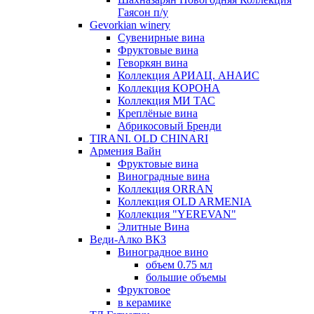
Гаясон п/у
Gevorkian winery
Сувенирные вина
Фруктовые вина
Геворкян вина
Коллекция АРИАЦ. АНАИС
Коллекция КОРОНА
Коллекция МИ ТАС
Креплёные вина
Абрикосовый Бренди
TIRANI. OLD CHINARI
Армения Вайн
Фруктовые вина
Виноградные вина
Коллекция ORRAN
Коллекция OLD ARMENIA
Коллекция "YEREVAN"
Элитные Вина
Веди-Алко ВКЗ
Виноградное вино
объем 0.75 мл
большие объемы
Фруктовое
в керамике