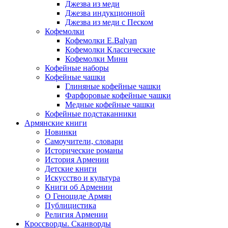
Джезва из меди
Джезва индукционной
Джезва из меди с Песком
Кофемолки
Кофемолки E.Balyan
Кофемолки Классические
Кофемолки Мини
Кофейные наборы
Кофейные чашки
Глиняные кофейные чашки
Фарфоровые кофейные чашки
Медные кофейные чашки
Кофейные подстаканники
Армянские книги
Новинки
Самоучители, словари
Исторические романы
История Армении
Детские книги
Иcкусство и культура
Книги об Армении
О Геноциде Армян
Публицистика
Религия Армении
Кроссворды. Сканворды