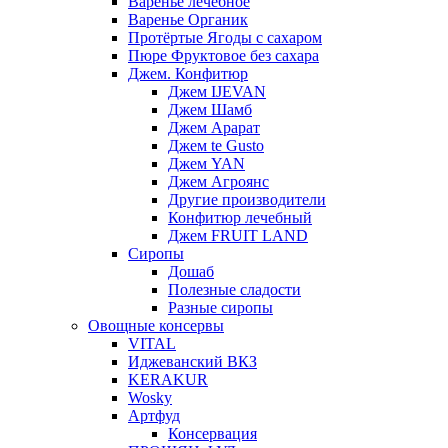
Варенье лечебное
Варенье Органик
Протёртые Ягоды с сахаром
Пюре Фруктовое без сахара
Джем. Конфитюр
Джем IJEVAN
Джем Шамб
Джем Арарат
Джем te Gusto
Джем YAN
Джем Агроянс
Другие производители
Конфитюр лечебный
Джем FRUIT LAND
Сиропы
Дошаб
Полезные сладости
Разные сиропы
Овощные консервы
VITAL
Иджеванский ВКЗ
KERAKUR
Wosky
Артфуд
Консервация