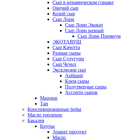
Сыр в керамическом горшке
Овечий сыр
Козий сыр
Сыр Лори
Сыр Лори Экокат
Сыр Лори разный
Сыр Лори Премиум
ЭКОТАВУШ
Сыр Качотта
Разные сыры
Сыр Сулугуни
Сыр Чечил
Эксклюзив сыр
Antipasti
Крем сыры
Полутвердые сыры
Ассорти сыров
Мацони
Тан
Консервированные бобы
Масло топленое
Бакалея
Крупы
Арарат продукт
Масис