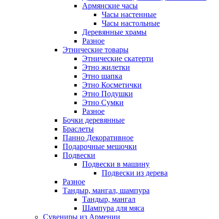
Армянские часы
Часы настенные
Часы настольные
Деревянные храмы
Разное
Этнические товары
Этнические скатерти
Этно жилетки
Этно шапка
Этно Косметички
Этно Подушки
Этно Сумки
Разное
Бочки деревянные
Браслеты
Панно Декоративное
Подарочные мешочки
Подвески
Подвески в машину
Подвески из дерева
Разное
Тандыр, мангал, шампура
Тандыр, мангал
Шампура для мяса
Сувениры из Армении