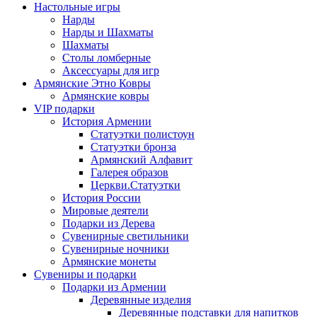
Настольные игры
Нарды
Нарды и Шахматы
Шахматы
Столы ломберные
Аксессуары для игр
Армянские Этно Ковры
Армянские ковры
VIP подарки
История Армении
Статуэтки полистоун
Статуэтки бронза
Армянский Алфавит
Галерея образов
Церкви.Статуэтки
История России
Мировые деятели
Подарки из Дерева
Сувенирные светильники
Сувенирные ночники
Армянские монеты
Сувениры и подарки
Подарки из Армении
Деревянные изделия
Деревянные подставки для напитков