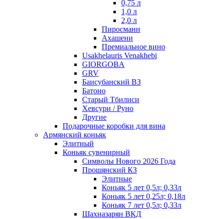
0,75 л
1,0 л
2,0 л
Пиросмани
Ахашени
Премиальное вино
Usakhelauris Venakhebi
GIORGOBA
GRV
Баисубанский ВЗ
Батоно
Старый Тбилиси
Хевсури / Руно
Другие
Подарочные коробки для вина
Армянский коньяк
Элитный
Коньяк сувенирный
Символы Нового 2026 Года
Прошянский КЗ
Элитные
Коньяк 5 лет 0,5л; 0,33л
Коньяк 5 лет 0,25л; 0,18л
Коньяк 7 лет 0,5л; 0,33л
Шахназарян ВКД