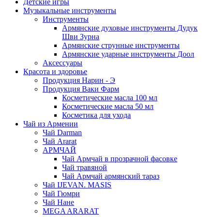
Детские игры
Музыкальные инструменты
Инструменты
Армянские духовые инструменты Дудук
Шви Зурна
Армянские струнные инструменты
Армянские ударные инструменты Доол
Аксессуары
Красота и здоровье
Продукция Нарин - Э
Продукция Ваки Фарм
Косметические масла 100 мл
Косметические масла 50 мл
Косметика для ухода
Чай из Армении
Чай Darman
Чай Ararat
АРМЧАЙ
Чай Армчай в прозрачной фасовке
Чай травяной
Чай Армчай армянский тараз
Чай IJEVAN. MASIS
Чай Гюмри
Чай Нане
MEGA ARARAT