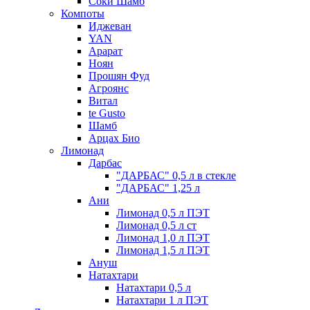
Соки Шамб
Компоты
Иджеван
YAN
Арарат
Ноян
Прошян Фуд
Агроянс
Витал
te Gusto
Шамб
Арцах Био
Лимонад
Дарбас
"ДАРБАС" 0,5 л в стекле
"ДАРБАС" 1,25 л
Ани
Лимонад 0,5 л ПЭТ
Лимонад 0,5 л ст
Лимонад 1,0 л ПЭТ
Лимонад 1,5 л ПЭТ
Ануш
Натахтари
Натахтари 0,5 л
Натахтари 1 л ПЭТ