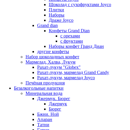
Шоколад с сухофруктами Joyco
Плитки
Наборы
Драже Joyco
Grand dian
Конфеты Grand Dian
с орехами
с фруктами
Наборы конфет Гранд Диан
другие конфеты
Набор шоколадных конфет
Мармелад, Халва, Лукум
Рахат-лукум "Globex"
Рахат-лукум, мармелад Grand Candy
Рахат-лукум, мармелад Joyco
Печёная продукция
Безалкогольные напитки
Минеральная вода
Джермук. Бюрег
Джермук
Бюрег
Бжни. Ной
Апаран
Татни
Гарни