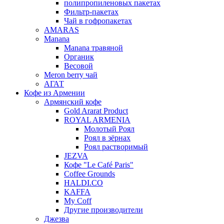
полипропиленовых пакетах
Фильтр-пакетах
Чай в гофропакетах
AMARAS
Manana
Manana травяной
Органик
Весовой
Meron berry чай
АГАТ
Кофе из Армении
Армянский кофе
Gold Ararat Product
ROYAL ARMENIA
Молотый Роял
Роял в зёрнах
Роял растворимый
JEZVA
Кофе "Le Café Paris"
Coffee Grounds
HALDI.CO
KAFFA
My Coff
Другие производители
Джезва