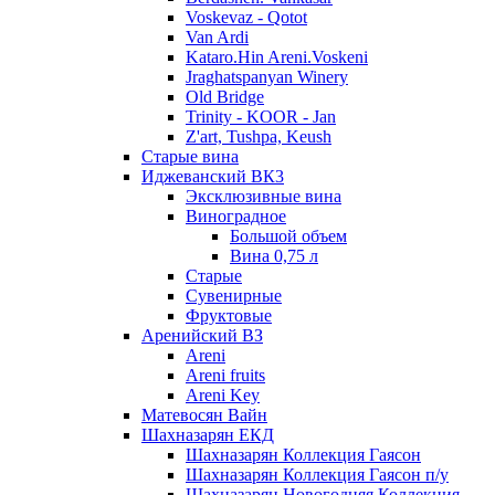
Voskevaz - Qotot
Van Ardi
Kataro.Hin Areni.Voskeni
Jraghatspanyan Winery
Old Bridge
Trinity - KOOR - Jan
Z'art, Tushpa, Keush
Старые вина
Иджеванский ВК3
Эксклюзивные вина
Виноградное
Большой объем
Вина 0,75 л
Старые
Сувенирные
Фруктовые
Аренийский ВЗ
Areni
Areni fruits
Areni Key
Матевосян Вайн
Шахназарян ЕКД
Шахназарян Коллекция Гаясон
Шахназарян Коллекция Гаясон п/у
Шахназарян Новогодняя Коллекция