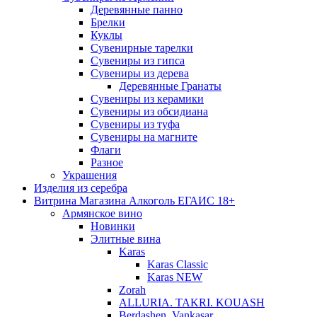
Деревянные панно
Брелки
Куклы
Сувенирные тарелки
Сувениры из гипса
Сувениры из дерева
Деревянные Гранаты
Сувениры из керамики
Сувениры из обсидиана
Сувениры из туфа
Сувениры на магните
Флаги
Разное
Украшения
Изделия из серебра
Витрина Магазина Алкоголь ЕГАИС 18+
Армянское вино
Новинки
Элитные вина
Karas
Karas Classic
Karas NEW
Zorah
ALLURIA. TAKRI. KOUASH
Berdashen. Vankasar