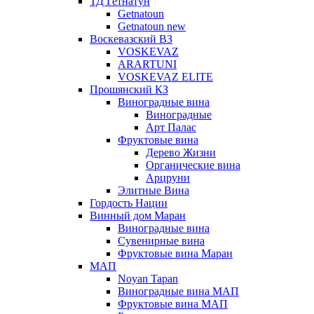
ТД Гетнатун
Getnatoun
Getnatoun new
Воскевазский ВЗ
VOSKEVAZ
ARARTUNI
VOSKEVAZ ELITE
Прошянский КЗ
Виноградные вина
Виноградные
Арт Палас
Фруктовые вина
Дерево Жизни
Органические вина
Арцруни
Элитные Вина
Гордость Нации
Винный дом Маран
Виноградные вина
Сувенирные вина
Фруктовые вина Маран
МАП
Noyan Tapan
Виноградные вина МАП
Фруктовые вина МАП