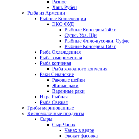
Разное
Хаш. Рубец
Рыба из Армении
Рыбные Консервации
ЭКО ФУД
Рыбные Консервы 240 г
Супы. Уха. Щи
Рыбные Филе-кусочки. Суфле
Рыбные Консервы 160 г
Рыба Охлажденная
Рыба замороженная
Рыба копченая
Рыба холодного копчения
Раки Севанские
Раковые шейки
Живые раки
Варенные раки
Икра Рыбная
Рыба Свежая
Грибы маринованные
Кисломолочные продукты
Сыры
Сыр Чанах
Чанах в ведре
Экокат фасовка