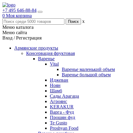
+7 495 646-88-84
0
Моя корзина
x
Меню каталога
Меню сайта
Вход / Регистрация
Армянские продукты
Консервация фруктовая
Варенье
Vital
Варенье маленький объем
Варенье большой объем
Иджеван
Ноян
Шамб
Сады Арагаца
Агроянс
KERAKUR
Варга - Фуд
Прошян фуд
Te Gusto
Proshyan Food