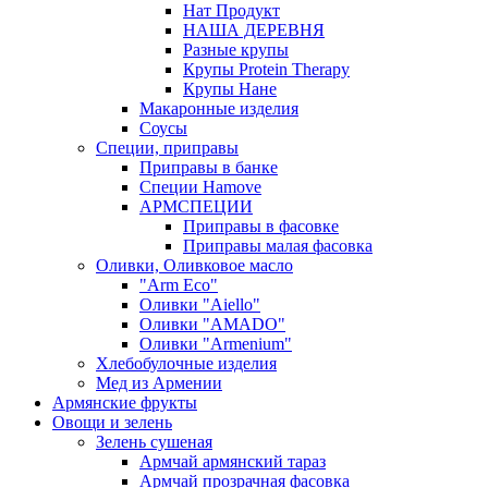
Нат Продукт
НАША ДЕРЕВНЯ
Разные крупы
Крупы Protein Therapy
Крупы Нане
Макаронные изделия
Соусы
Специи, приправы
Приправы в банке
Специи Hamove
АРМСПЕЦИИ
Приправы в фасовке
Приправы малая фасовка
Оливки, Оливковое масло
"Arm Eco"
Оливки "Aiello"
Оливки "AMADO"
Оливки "Armenium"
Хлебобулочные изделия
Мед из Армении
Армянские фрукты
Овощи и зелень
Зелень сушеная
Армчай армянский тараз
Армчай прозрачная фасовка