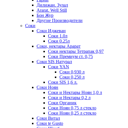
Дилижан. Зулал
Ararat. Well Still
Бон Жур
Другие Производители
Соки
Соки Иджеван
Соки 1.0л
Соки 0.25л
Соки, нектары Арарат
Соки нектары Тетрапак 0,97
Соки Премиум ст. 0,75
Соки SIS Натурал
Соки YAN
Соки 0,930 л
Соки 0,250 л
Соки SIS 1,6 л.
Соки Ноян
Соки и Нектары Ноян 1,0 л
Соки и Нектары 0,2 л
Соки Органик
Соки Ноян 0,75 л стекло
Соки Ноян 0,25 л стекло
Соки Витал
Соки te Gusto