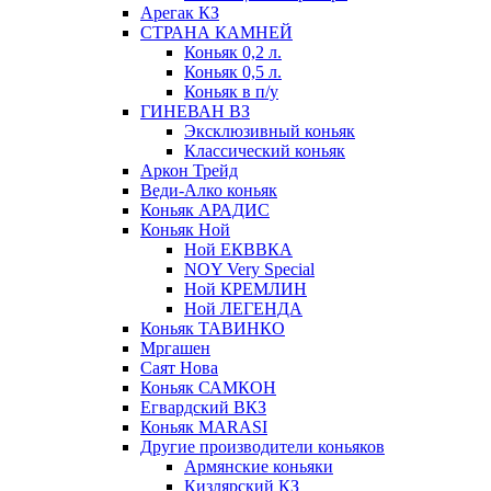
Арегак КЗ
СТРАНА КАМНЕЙ
Коньяк 0,2 л.
Коньяк 0,5 л.
Коньяк в п/у
ГИНЕВАН ВЗ
Эксклюзивный коньяк
Классический коньяк
Аркон Трейд
Веди-Алко коньяк
Коньяк АРАДИС
Коньяк Ной
Ной ЕКВВКА
NOY Very Special
Ной КРЕМЛИН
Ной ЛЕГЕНДА
Коньяк ТАВИНКО
Мргашен
Саят Нова
Коньяк САМКОН
Егвардский ВКЗ
Коньяк MARASI
Другие производители коньяков
Армянские коньяки
Кизлярский КЗ