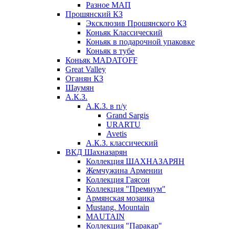
Разное МАП
Прошянский КЗ
Эксклюзив Прошянского КЗ
Коньяк Классический
Коньяк в подарочной упаковке
Коньяк в тубе
Коньяк MADATOFF
Great Valley
Оганян КЗ
Шаумян
А.К.З.
А.К.З. в п/у
Grand Sargis
URARTU
Avetis
А.К.З. классический
ВКД Шахназарян
Коллекция ШАХНАЗАРЯН
Жемчужина Армении
Коллекция Гаясон
Коллекция "Премиум"
Армянская мозаика
Mustang. Mountain
MAUTAIN
Коллекция "Паракар"