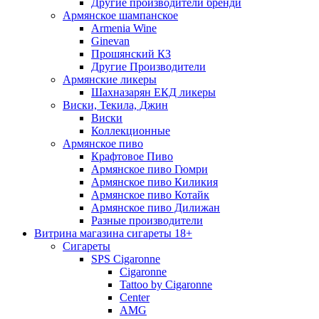
Другие производители бренди
Армянское шампанское
Armenia Wine
Ginevan
Прошянский КЗ
Другие Производители
Армянские ликеры
Шахназарян ЕКД ликеры
Виски, Текила, Джин
Виски
Коллекционные
Армянское пиво
Крафтовое Пиво
Армянское пиво Гюмри
Армянское пиво Киликия
Армянское пиво Котайк
Армянское пиво Дилижан
Разные производители
Витрина магазина сигареты 18+
Cигареты
SPS Cigaronne
Сigaronne
Tattoo by Cigaronne
Center
AMG