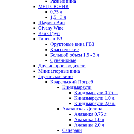
Разные вина
МЕЦ СЮНИК
0,75 л
1,5 - 3 л
Шаумян Вин
Givany Wine
Вайк Груп
Гиневан ВЗ
Фруктовые вина ГВЗ
Классические
Большой объем 1,5 - 3 л
Сувенирные
Другие производители
Миниатюрные вина
Грузинское вино
Кварельский Погреб
Киндзмараули
Киндзмараули 0,75 л.
Киндзмараули 1,0 л.
Киндзмараули 2,0 л.
Алазанская Долина
Алазанка 0,75 л
Алазанка 1,0 л
Алазанка 2,0 л
Саперави