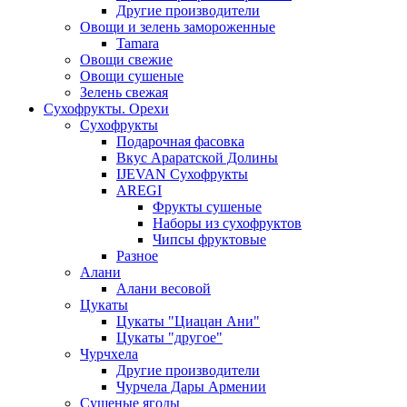
Другие производители
Овощи и зелень замороженные
Tamara
Овощи свежие
Овощи сушеные
Зелень свежая
Сухофрукты. Орехи
Сухофрукты
Подарочная фасовка
Вкус Араратской Долины
IJEVAN Сухофрукты
AREGI
Фрукты сушеные
Наборы из сухофруктов
Чипсы фруктовые
Разное
Алани
Алани весовой
Цукаты
Цукаты "Циацан Ани"
Цукаты "другое"
Чурчхела
Другие производители
Чурчела Дары Армении
Сушеные ягоды