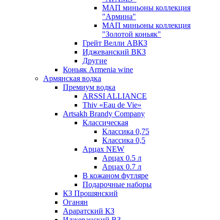
МАП миньоны коллекция
"Армина"
МАП миньоны коллекция
"Золотой коньяк"
Грейт Велли АВКЗ
Иджеванский ВКЗ
Другие
Коньяк Armenia wine
Армянская водка
Премиум водка
ARSSI ALLIANCE
Thiv «Eau de Vie»
Artsakh Brandy Company
Классическая
Классика 0,75
Классика 0,5
Арцах NEW
Арцах 0.5 л
Арцах 0.7 л
В кожаном футляре
Подарочные наборы
КЗ Прошянский
Оганян
Араратский КЗ
Иджеванский ВЗ