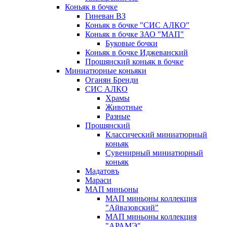
Коньяк в бочке
Гиневан ВЗ
Коньяк в бочке "СИС АЛКО"
Коньяк в бочке ЗАО "МАП"
Буковые бочки
Коньяк в бочке Иджеванский
Прошянский коньяк в бочке
Миниатюрные коньяки
Оганян Бренди
СИС АЛКО
Храмы
Животные
Разные
Прошянский
Классический миниатюрный
коньяк
Сувенирный миниатюрный
коньяк
Мадатовъ
Мараси
МАП миньоны
МАП миньоны коллекция
"Айвазовский"
МАП миньоны коллекция
"АРАМЭ"