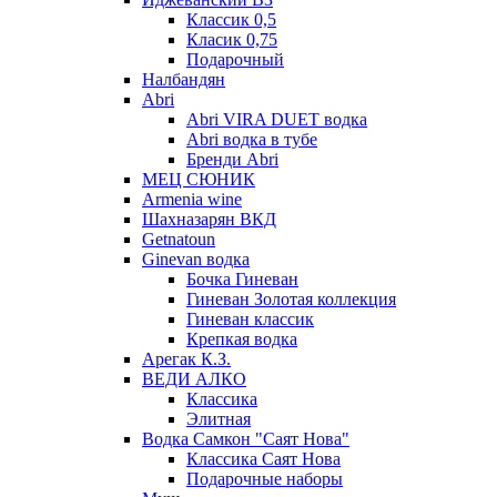
Классик 0,5
Класик 0,75
Подарочный
Налбандян
Abri
Abri VIRA DUET водка
Abri водка в тубе
Бренди Abri
МЕЦ СЮНИК
Armenia wine
Шахназарян ВКД
Getnatoun
Ginevan водка
Бочка Гиневан
Гиневан Золотая коллекция
Гиневан классик
Крепкая водка
Арегак К.З.
ВЕДИ АЛКО
Классика
Элитная
Водка Самкон "Саят Нова"
Классика Саят Нова
Подарочные наборы