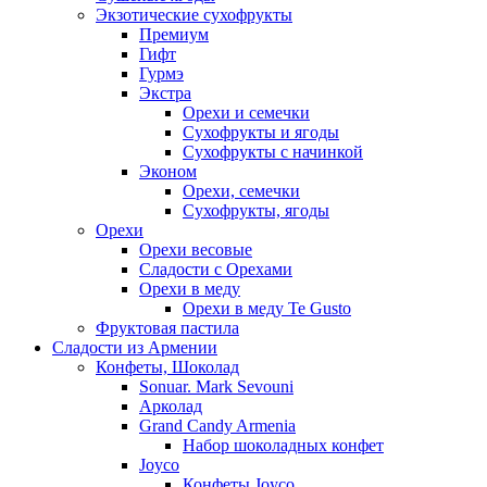
Экзотические сухофрукты
Премиум
Гифт
Гурмэ
Экстра
Орехи и семечки
Сухофрукты и ягоды
Сухофрукты с начинкой
Эконом
Орехи, семечки
Сухофрукты, ягоды
Орехи
Орехи весовые
Сладости с Орехами
Орехи в меду
Орехи в меду Te Gusto
Фруктовая пастила
Сладости из Армении
Конфеты, Шоколад
Sonuar. Mark Sevouni
Арколад
Grand Candy Armenia
Набор шоколадных конфет
Joyco
Конфеты Joyco