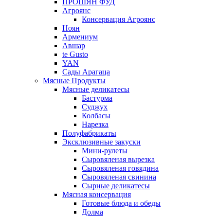
ПРОШЯН ФУД
Агроянс
Консервация Агроянс
Ноян
Армениум
Авшар
te Gusto
YAN
Сады Арагаца
Мясные Продукты
Мясные деликатесы
Бастурма
Суджух
Колбасы
Нарезка
Полуфабрикаты
Эксклюзивные закуски
Мини-рулеты
Сыровяленая вырезка
Сыровяленая говядина
Сыровяленая свинина
Сырные деликатесы
Мясная консервация
Готовые блюда и обеды
Долма