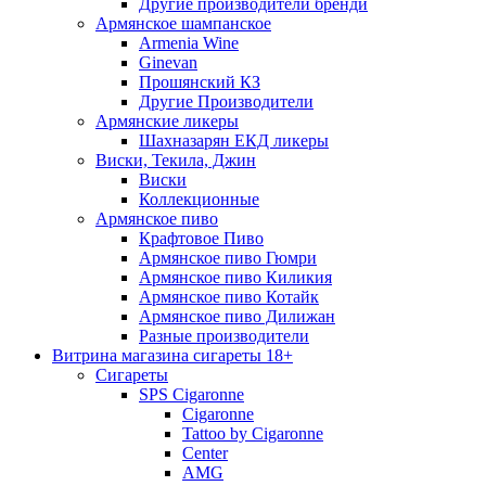
Другие производители бренди
Армянское шампанское
Armenia Wine
Ginevan
Прошянский КЗ
Другие Производители
Армянские ликеры
Шахназарян ЕКД ликеры
Виски, Текила, Джин
Виски
Коллекционные
Армянское пиво
Крафтовое Пиво
Армянское пиво Гюмри
Армянское пиво Киликия
Армянское пиво Котайк
Армянское пиво Дилижан
Разные производители
Витрина магазина сигареты 18+
Cигареты
SPS Cigaronne
Сigaronne
Tattoo by Cigaronne
Center
AMG