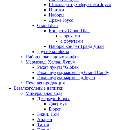
Шоколад с сухофруктами Joyco
Плитки
Наборы
Драже Joyco
Grand dian
Конфеты Grand Dian
с орехами
с фруктами
Наборы конфет Гранд Диан
другие конфеты
Набор шоколадных конфет
Мармелад, Халва, Лукум
Рахат-лукум "Globex"
Рахат-лукум, мармелад Grand Candy
Рахат-лукум, мармелад Joyco
Печёная продукция
Безалкогольные напитки
Минеральная вода
Джермук. Бюрег
Джермук
Бюрег
Бжни. Ной
Апаран
Татни
Гарни