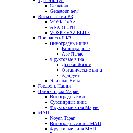
ТД Гетнатун
Getnatoun
Getnatoun new
Воскевазский ВЗ
VOSKEVAZ
ARARTUNI
VOSKEVAZ ELITE
Прошянский КЗ
Виноградные вина
Виноградные
Арт Палас
Фруктовые вина
Дерево Жизни
Органические вина
Арцруни
Элитные Вина
Гордость Нации
Винный дом Маран
Виноградные вина
Сувенирные вина
Фруктовые вина Маран
МАП
Noyan Tapan
Виноградные вина МАП
Фруктовые вина МАП