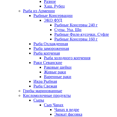
Разное
Хаш. Рубец
Рыба из Армении
Рыбные Консервации
ЭКО ФУД
Рыбные Консервы 240 г
Супы. Уха. Щи
Рыбные Филе-кусочки. Суфле
Рыбные Консервы 160 г
Рыба Охлажденная
Рыба замороженная
Рыба копченая
Рыба холодного копчения
Раки Севанские
Раковые шейки
Живые раки
Варенные раки
Икра Рыбная
Рыба Свежая
Грибы маринованные
Кисломолочные продукты
Сыры
Сыр Чанах
Чанах в ведре
Экокат фасовка