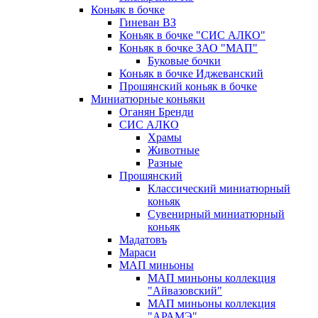
Коньяк в бочке
Гиневан ВЗ
Коньяк в бочке "СИС АЛКО"
Коньяк в бочке ЗАО "МАП"
Буковые бочки
Коньяк в бочке Иджеванский
Прошянский коньяк в бочке
Миниатюрные коньяки
Оганян Бренди
СИС АЛКО
Храмы
Животные
Разные
Прошянский
Классический миниатюрный
коньяк
Сувенирный миниатюрный
коньяк
Мадатовъ
Мараси
МАП миньоны
МАП миньоны коллекция
"Айвазовский"
МАП миньоны коллекция
"АРАМЭ"