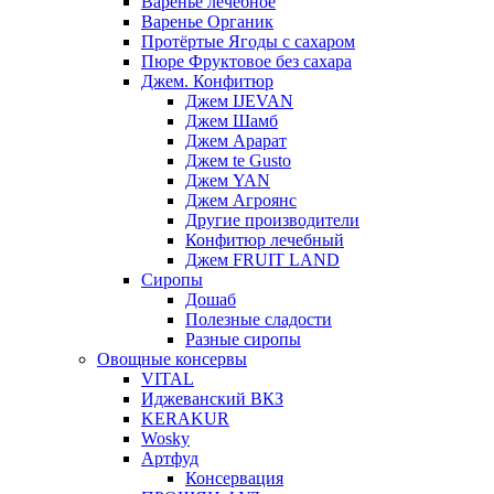
Варенье лечебное
Варенье Органик
Протёртые Ягоды с сахаром
Пюре Фруктовое без сахара
Джем. Конфитюр
Джем IJEVAN
Джем Шамб
Джем Арарат
Джем te Gusto
Джем YAN
Джем Агроянс
Другие производители
Конфитюр лечебный
Джем FRUIT LAND
Сиропы
Дошаб
Полезные сладости
Разные сиропы
Овощные консервы
VITAL
Иджеванский ВКЗ
KERAKUR
Wosky
Артфуд
Консервация