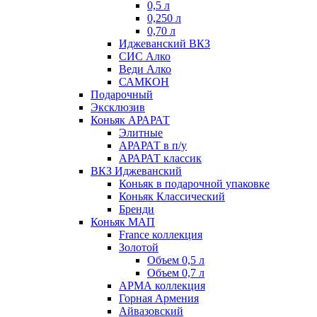
0,5 л
0,250 л
0,70 л
Иджеванский ВКЗ
СИС Алко
Веди Алко
САМКОН
Подарочный
Эксклюзив
Коньяк АРАРАТ
Элитные
АРАРАТ в п/у
АРАРАТ классик
ВКЗ Иджеванский
Коньяк в подарочной упаковке
Коньяк Классический
Бренди
Коньяк МАП
France коллекция
Золотой
Объем 0,5 л
Объем 0,7 л
АРМА коллекция
Горная Армения
Айвазовский