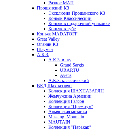
Разное МАП
Прошянский КЗ
Эксклюзив Прошянского КЗ
Коньяк Классический
Коньяк в подарочной упаковке
Коньяк в тубе
Коньяк MADATOFF
Great Valley
Оганян КЗ
Шаумян
А.К.З.
А.К.З. в п/у
Grand Sargis
URARTU
Avetis
А.К.З. классический
ВКД Шахназарян
Коллекция ШАХНАЗАРЯН
Жемчужина Армении
Коллекция Гаясон
Коллекция "Премиум"
Армянская мозаика
Mustang. Mountain
MAUTAIN
Коллекция "Паракар"