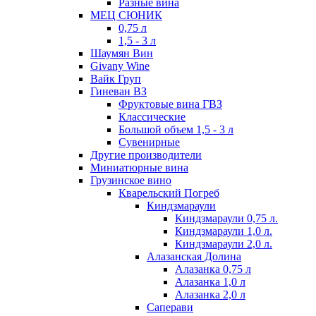
Разные вина
МЕЦ СЮНИК
0,75 л
1,5 - 3 л
Шаумян Вин
Givany Wine
Вайк Груп
Гиневан ВЗ
Фруктовые вина ГВЗ
Классические
Большой объем 1,5 - 3 л
Сувенирные
Другие производители
Миниатюрные вина
Грузинское вино
Кварельский Погреб
Киндзмараули
Киндзмараули 0,75 л.
Киндзмараули 1,0 л.
Киндзмараули 2,0 л.
Алазанская Долина
Алазанка 0,75 л
Алазанка 1,0 л
Алазанка 2,0 л
Саперави