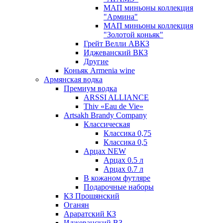
МАП миньоны коллекция
"Армина"
МАП миньоны коллекция
"Золотой коньяк"
Грейт Велли АВКЗ
Иджеванский ВКЗ
Другие
Коньяк Armenia wine
Армянская водка
Премиум водка
ARSSI ALLIANCE
Thiv «Eau de Vie»
Artsakh Brandy Company
Классическая
Классика 0,75
Классика 0,5
Арцах NEW
Арцах 0.5 л
Арцах 0.7 л
В кожаном футляре
Подарочные наборы
КЗ Прошянский
Оганян
Араратский КЗ
Иджеванский ВЗ