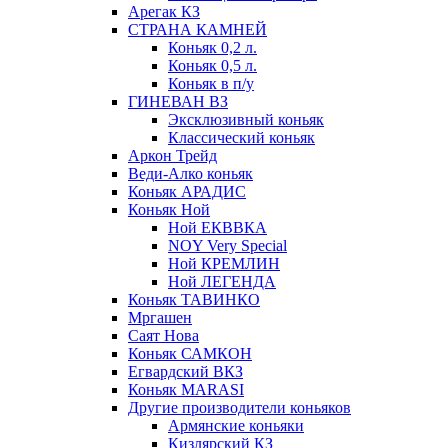
Арегак КЗ
СТРАНА КАМНЕЙ
Коньяк 0,2 л.
Коньяк 0,5 л.
Коньяк в п/у
ГИНЕВАН ВЗ
Эксклюзивный коньяк
Классический коньяк
Аркон Трейд
Веди-Алко коньяк
Коньяк АРАДИС
Коньяк Ной
Ной ЕКВВКА
NOY Very Special
Ной КРЕМЛИН
Ной ЛЕГЕНДА
Коньяк ТАВИНКО
Мргашен
Саят Нова
Коньяк САМКОН
Егвардский ВКЗ
Коньяк MARASI
Другие производители коньяков
Армянские коньяки
Кизлярский КЗ