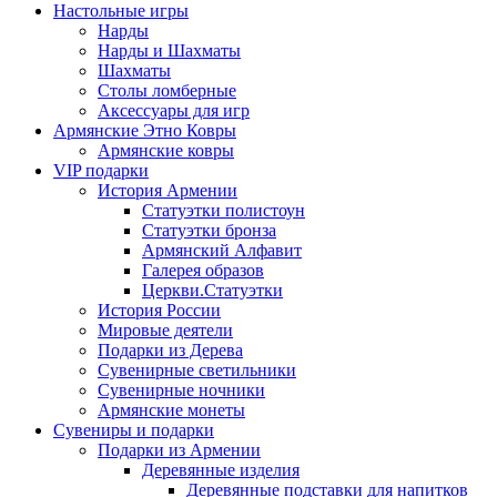
Настольные игры
Нарды
Нарды и Шахматы
Шахматы
Столы ломберные
Аксессуары для игр
Армянские Этно Ковры
Армянские ковры
VIP подарки
История Армении
Статуэтки полистоун
Статуэтки бронза
Армянский Алфавит
Галерея образов
Церкви.Статуэтки
История России
Мировые деятели
Подарки из Дерева
Сувенирные светильники
Сувенирные ночники
Армянские монеты
Сувениры и подарки
Подарки из Армении
Деревянные изделия
Деревянные подставки для напитков