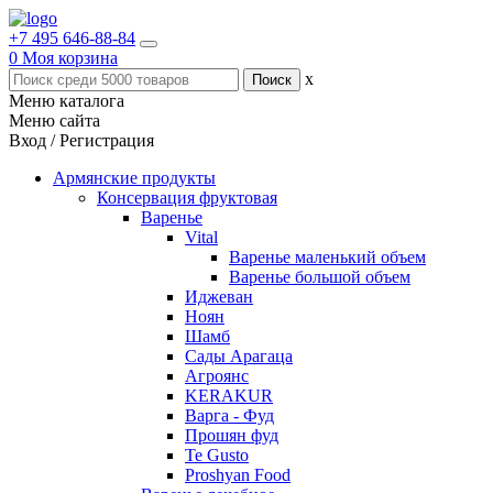
+7 495 646-88-84
0
Моя корзина
x
Меню каталога
Меню сайта
Вход / Регистрация
Армянские продукты
Консервация фруктовая
Варенье
Vital
Варенье маленький объем
Варенье большой объем
Иджеван
Ноян
Шамб
Сады Арагаца
Агроянс
KERAKUR
Варга - Фуд
Прошян фуд
Te Gusto
Proshyan Food