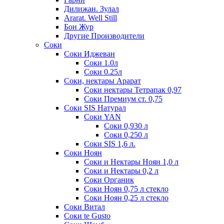
Дилижан. Зулал
Ararat. Well Still
Бон Жур
Другие Производители
Соки
Соки Иджеван
Соки 1.0л
Соки 0.25л
Соки, нектары Арарат
Соки нектары Тетрапак 0,97
Соки Премиум ст. 0,75
Соки SIS Натурал
Соки YAN
Соки 0,930 л
Соки 0,250 л
Соки SIS 1,6 л.
Соки Ноян
Соки и Нектары Ноян 1,0 л
Соки и Нектары 0,2 л
Соки Органик
Соки Ноян 0,75 л стекло
Соки Ноян 0,25 л стекло
Соки Витал
Соки te Gusto