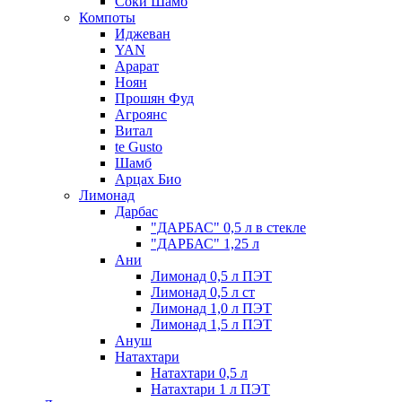
Соки Шамб
Компоты
Иджеван
YAN
Арарат
Ноян
Прошян Фуд
Агроянс
Витал
te Gusto
Шамб
Арцах Био
Лимонад
Дарбас
"ДАРБАС" 0,5 л в стекле
"ДАРБАС" 1,25 л
Ани
Лимонад 0,5 л ПЭТ
Лимонад 0,5 л ст
Лимонад 1,0 л ПЭТ
Лимонад 1,5 л ПЭТ
Ануш
Натахтари
Натахтари 0,5 л
Натахтари 1 л ПЭТ