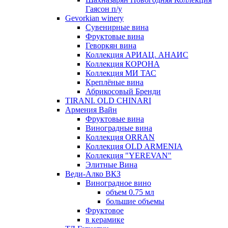
Гаясон п/у
Gevorkian winery
Сувенирные вина
Фруктовые вина
Геворкян вина
Коллекция АРИАЦ. АНАИС
Коллекция КОРОНА
Коллекция МИ ТАС
Креплёные вина
Абрикосовый Бренди
TIRANI. OLD CHINARI
Армения Вайн
Фруктовые вина
Виноградные вина
Коллекция ORRAN
Коллекция OLD ARMENIA
Коллекция "YEREVAN"
Элитные Вина
Веди-Алко ВКЗ
Виноградное вино
объем 0.75 мл
большие объемы
Фруктовое
в керамике