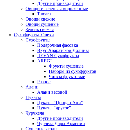
Другие производители
Овощи и зелень замороженные
Tamara
Овощи свежие
Овощи сушеные
Зелень свежая
Сухофрукты. Орехи
Сухофрукты
Подарочная фасовка
Вкус Араратской Долины
IJEVAN Сухофрукты
AREGI
Фрукты сушеные
Наборы из сухофруктов
Чипсы фруктовые
Разное
Алани
Алани весовой
Цукаты
Цукаты "Циацан Ани"
Цукаты "другое"
Чурчхела
Другие производители
Чурчела Дары Армении
Сушеные ягоды