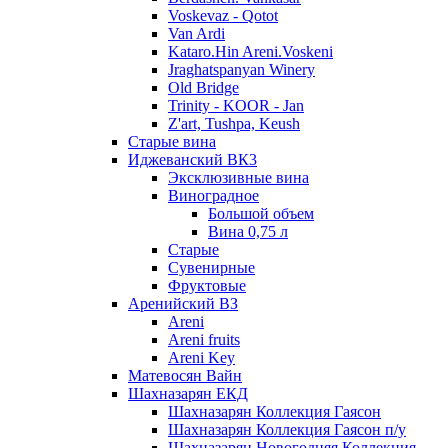
Voskevaz - Qotot
Van Ardi
Kataro.Hin Areni.Voskeni
Jraghatspanyan Winery
Old Bridge
Trinity - KOOR - Jan
Z'art, Tushpa, Keush
Старые вина
Иджеванский ВК3
Эксклюзивные вина
Виноградное
Большой объем
Вина 0,75 л
Старые
Сувенирные
Фруктовые
Аренийский ВЗ
Areni
Areni fruits
Areni Key
Матевосян Вайн
Шахназарян ЕКД
Шахназарян Коллекция Гаясон
Шахназарян Коллекция Гаясон п/у
Шахназарян Новогодняя Коллекция