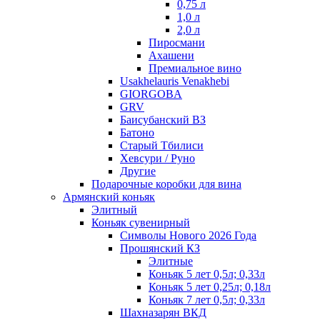
0,75 л
1,0 л
2,0 л
Пиросмани
Ахашени
Премиальное вино
Usakhelauris Venakhebi
GIORGOBA
GRV
Баисубанский ВЗ
Батоно
Старый Тбилиси
Хевсури / Руно
Другие
Подарочные коробки для вина
Армянский коньяк
Элитный
Коньяк сувенирный
Символы Нового 2026 Года
Прошянский КЗ
Элитные
Коньяк 5 лет 0,5л; 0,33л
Коньяк 5 лет 0,25л; 0,18л
Коньяк 7 лет 0,5л; 0,33л
Шахназарян ВКД