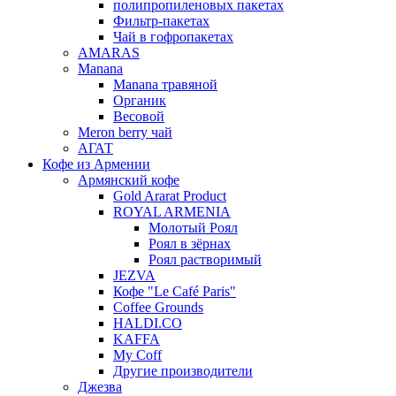
полипропиленовых пакетах
Фильтр-пакетах
Чай в гофропакетах
AMARAS
Manana
Manana травяной
Органик
Весовой
Meron berry чай
АГАТ
Кофе из Армении
Армянский кофе
Gold Ararat Product
ROYAL ARMENIA
Молотый Роял
Роял в зёрнах
Роял растворимый
JEZVA
Кофе "Le Café Paris"
Coffee Grounds
HALDI.CO
KAFFA
My Coff
Другие производители
Джезва