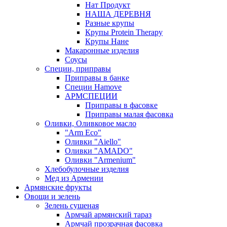
Нат Продукт
НАША ДЕРЕВНЯ
Разные крупы
Крупы Protein Therapy
Крупы Нане
Макаронные изделия
Соусы
Специи, приправы
Приправы в банке
Специи Hamove
АРМСПЕЦИИ
Приправы в фасовке
Приправы малая фасовка
Оливки, Оливковое масло
"Arm Eco"
Оливки "Aiello"
Оливки "AMADO"
Оливки "Armenium"
Хлебобулочные изделия
Мед из Армении
Армянские фрукты
Овощи и зелень
Зелень сушеная
Армчай армянский тараз
Армчай прозрачная фасовка