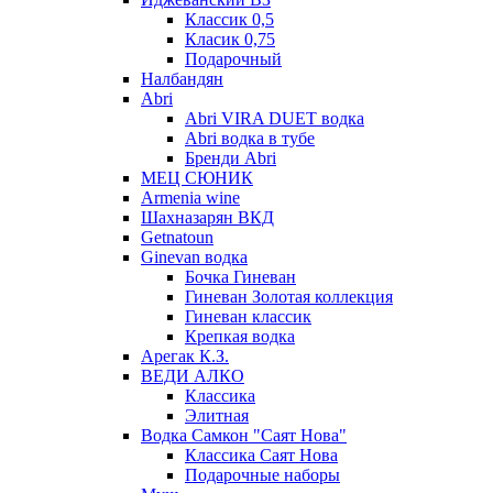
Классик 0,5
Класик 0,75
Подарочный
Налбандян
Abri
Abri VIRA DUET водка
Abri водка в тубе
Бренди Abri
МЕЦ СЮНИК
Armenia wine
Шахназарян ВКД
Getnatoun
Ginevan водка
Бочка Гиневан
Гиневан Золотая коллекция
Гиневан классик
Крепкая водка
Арегак К.З.
ВЕДИ АЛКО
Классика
Элитная
Водка Самкон "Саят Нова"
Классика Саят Нова
Подарочные наборы