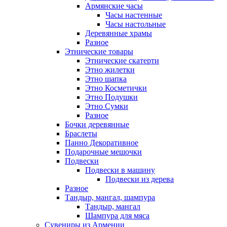
Армянские часы
Часы настенные
Часы настольные
Деревянные храмы
Разное
Этнические товары
Этнические скатерти
Этно жилетки
Этно шапка
Этно Косметички
Этно Подушки
Этно Сумки
Разное
Бочки деревянные
Браслеты
Панно Декоративное
Подарочные мешочки
Подвески
Подвески в машину
Подвески из дерева
Разное
Тандыр, мангал, шампура
Тандыр, мангал
Шампура для мяса
Сувениры из Армении