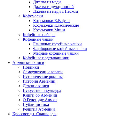
Джезва из меди
Джезва индукционной
Джезва из меди с Песком
Кофемолки
Кофемолки E.Balyan
Кофемолки Классические
Кофемолки Мини
Кофейные наборы
Кофейные чашки
Глиняные кофейные чашки
Фарфоровые кофейные чашки
Медные кофейные чашки
Кофейные подстаканники
Армянские книги
Новинки
Самоучители, словари
Исторические романы
История Армении
Детские книги
Иcкусство и культура
Книги об Армении
О Геноциде Армян
Публицистика
Религия Армении
Кроссворды. Сканворды