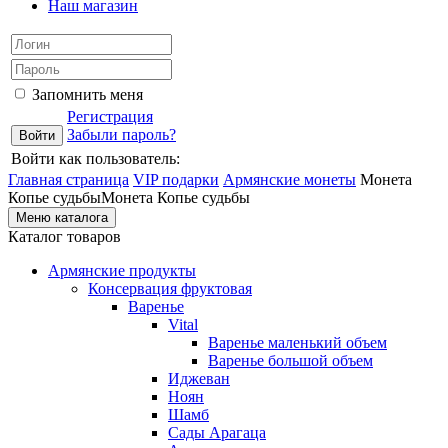
Наш магазин
Запомнить меня
Регистрация
Забыли пароль?
Войти как пользователь:
Главная страница
VIP подарки
Армянские монеты
Монета
Копье судьбыМонета Копье судьбы
Меню каталога
Каталог товаров
Армянские продукты
Консервация фруктовая
Варенье
Vital
Варенье маленький объем
Варенье большой объем
Иджеван
Ноян
Шамб
Сады Арагаца