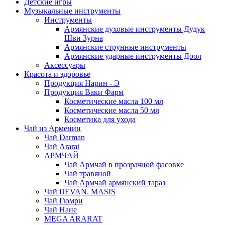
Детские игры
Музыкальные инструменты
Инструменты
Армянские духовые инструменты Дудук
Шви Зурна
Армянские струнные инструменты
Армянские ударные инструменты Доол
Аксессуары
Красота и здоровье
Продукция Нарин - Э
Продукция Ваки Фарм
Косметические масла 100 мл
Косметические масла 50 мл
Косметика для ухода
Чай из Армении
Чай Darman
Чай Ararat
АРМЧАЙ
Чай Армчай в прозрачной фасовке
Чай травяной
Чай Армчай армянский тараз
Чай IJEVAN. MASIS
Чай Гюмри
Чай Нане
MEGA ARARAT