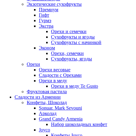
Экзотические сухофрукты
Премиум
Гифт
Гурмэ
Экстра
Орехи и семечки
Сухофрукты и ягоды
Сухофрукты с начинкой
Эконом
Орехи, семечки
Сухофрукты, ягоды
Орехи
Орехи весовые
Сладости с Орехами
Орехи в меду
Орехи в меду Te Gusto
Фруктовая пастила
Сладости из Армении
Конфеты, Шоколад
Sonuar. Mark Sevouni
Арколад
Grand Candy Armenia
Набор шоколадных конфет
Joyco
Конфеты Joyco