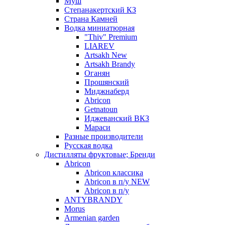
Муш
Степанакертский КЗ
Страна Камней
Водка миниатюрная
"Thiv" Premium
LIAREV
Artsakh New
Artsakh Brandy
Оганян
Прошянский
Миджнаберд
Abricon
Getnatoun
Иджеванский ВКЗ
Мараси
Разные производители
Русская водка
Дистилляты фруктовые; Бренди
Abricon
Abricon классика
Abricon в п/у NEW
Abricon в п/у
ANTYBRANDY
Morus
Armenian garden