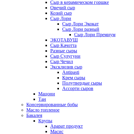
Сыр в керамическом горшке
Овечий сыр
Козий сыр
Сыр Лори
Сыр Лори Экокат
Сыр Лори разный
Сыр Лори Премиум
ЭКОТАВУШ
Сыр Качотта
Разные сыры
Сыр Сулугуни
Сыр Чечил
Эксклюзив сыр
Antipasti
Крем сыры
Полутвердые сыры
Ассорти сыров
Мацони
Тан
Консервированные бобы
Масло топленое
Бакалея
Крупы
Арарат продукт
Масис