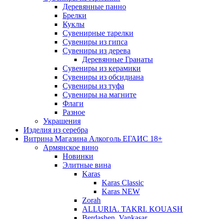
Деревянные панно
Брелки
Куклы
Сувенирные тарелки
Сувениры из гипса
Сувениры из дерева
Деревянные Гранаты
Сувениры из керамики
Сувениры из обсидиана
Сувениры из туфа
Сувениры на магните
Флаги
Разное
Украшения
Изделия из серебра
Витрина Магазина Алкоголь ЕГАИС 18+
Армянское вино
Новинки
Элитные вина
Karas
Karas Classic
Karas NEW
Zorah
ALLURIA. TAKRI. KOUASH
Berdashen. Vankasar