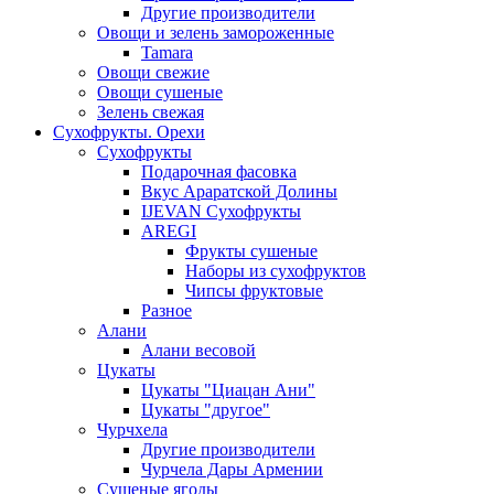
Другие производители
Овощи и зелень замороженные
Tamara
Овощи свежие
Овощи сушеные
Зелень свежая
Сухофрукты. Орехи
Сухофрукты
Подарочная фасовка
Вкус Араратской Долины
IJEVAN Сухофрукты
AREGI
Фрукты сушеные
Наборы из сухофруктов
Чипсы фруктовые
Разное
Алани
Алани весовой
Цукаты
Цукаты "Циацан Ани"
Цукаты "другое"
Чурчхела
Другие производители
Чурчела Дары Армении
Сушеные ягоды