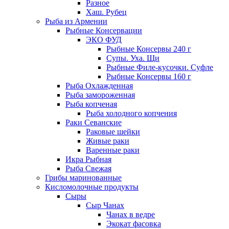
Разное
Хаш. Рубец
Рыба из Армении
Рыбные Консервации
ЭКО ФУД
Рыбные Консервы 240 г
Супы. Уха. Щи
Рыбные Филе-кусочки. Суфле
Рыбные Консервы 160 г
Рыба Охлажденная
Рыба замороженная
Рыба копченая
Рыба холодного копчения
Раки Севанские
Раковые шейки
Живые раки
Варенные раки
Икра Рыбная
Рыба Свежая
Грибы маринованные
Кисломолочные продукты
Сыры
Сыр Чанах
Чанах в ведре
Экокат фасовка