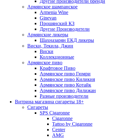
Другие производители бренди
Армянское шампанское
Armenia Wine
Ginevan
Прошянский КЗ
Другие Производители
Армянские ликеры
Шахназарян ЕКД ликеры
Виски, Текила, Джин
Виски
Коллекционные
Армянское пиво
Крафтовое Пиво
Армянское пиво Гюмри
Армянское пиво Киликия
Армянское пиво Котайк
Армянское пиво Дилижан
Разные производители
Витрина магазина сигареты 18+
Cигареты
SPS Cigaronne
Сigaronne
Tattoo by Cigaronne
Center
AMG