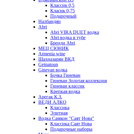
Классик 0,5
Класик 0,75
Подарочный
Налбандян
Abri
Abri VIRA DUET водка
Abri водка в тубе
Бренди Abri
МЕЦ СЮНИК
Armenia wine
Шахназарян ВКД
Getnatoun
Ginevan водка
Бочка Гиневан
Гиневан Золотая коллекция
Гиневан классик
Крепкая водка
Арегак К.З.
ВЕДИ АЛКО
Классика
Элитная
Водка Самкон "Саят Нова"
Классика Саят Нова
Подарочные наборы