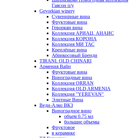
Гаясон п/у
Gevorkian winery
Сувенирные вина
Фруктовые вина
Геворкян вина
Коллекция АРИАЦ. АНАИС
Коллекция КОРОНА
Коллекция МИ ТАС
Креплёные вина
Абрикосовый Бренди
TIRANI. OLD CHINARI
Армения Вайн
Фруктовые вина
Виноградные вина
Коллекция ORRAN
Коллекция OLD ARMENIA
Коллекция "YEREVAN"
Элитные Вина
Веди-Алко ВКЗ
Виноградное вино
объем 0.75 мл
большие объемы
Фруктовое
в керамике