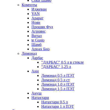
Соки Шамб
Компоты
Иджеван
YAN
Арарат
Ноян
Прошян Фуд
Агроянс
Витал
te Gusto
Шамб
Арцах Био
Лимонад
Дарбас
"ДАРБАС" 0,5 л в стекле
"ДАРБАС" 1,25 л
Ани
Лимонад 0,5 л ПЭТ
Лимонад 0,5 л ст
Лимонад 1,0 л ПЭТ
Лимонад 1,5 л ПЭТ
Ануш
Натахтари
Натахтари 0,5 л
Натахтари 1 л ПЭТ