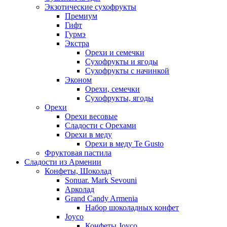
Экзотические сухофрукты
Премиум
Гифт
Гурмэ
Экстра
Орехи и семечки
Сухофрукты и ягоды
Сухофрукты с начинкой
Эконом
Орехи, семечки
Сухофрукты, ягоды
Орехи
Орехи весовые
Сладости с Орехами
Орехи в меду
Орехи в меду Te Gusto
Фруктовая пастила
Сладости из Армении
Конфеты, Шоколад
Sonuar. Mark Sevouni
Арколад
Grand Candy Armenia
Набор шоколадных конфет
Joyco
Конфеты Joyco