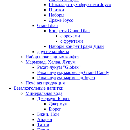
Шоколад с сухофруктами Joyco
Плитки
Наборы
Драже Joyco
Grand dian
Конфеты Grand Dian
с орехами
с фруктами
Наборы конфет Гранд Диан
другие конфеты
Набор шоколадных конфет
Мармелад, Халва, Лукум
Рахат-лукум "Globex"
Рахат-лукум, мармелад Grand Candy
Рахат-лукум, мармелад Joyco
Печёная продукция
Безалкогольные напитки
Минеральная вода
Джермук. Бюрег
Джермук
Бюрег
Бжни. Ной
Апаран
Татни
Гарни