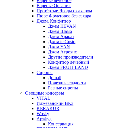
Варенье лечебное
Варенье Органик
Протёртые Ягоды с сахаром
Пюре Фруктовое без сахара
Джем. Конфитюр
Джем IJEVAN
Джем Шамб
Джем Арарат
Джем te Gusto
Джем YAN
Джем Агроянс
Другие производители
Конфитюр лечебный
Джем FRUIT LAND
Сиропы
Дошаб
Полезные сладости
Разные сиропы
Овощные консервы
VITAL
Иджеванский ВКЗ
KERAKUR
Wosky
Артфуд
Консервация