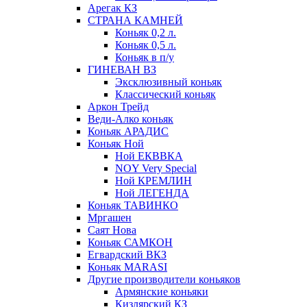
Арегак КЗ
СТРАНА КАМНЕЙ
Коньяк 0,2 л.
Коньяк 0,5 л.
Коньяк в п/у
ГИНЕВАН ВЗ
Эксклюзивный коньяк
Классический коньяк
Аркон Трейд
Веди-Алко коньяк
Коньяк АРАДИС
Коньяк Ной
Ной ЕКВВКА
NOY Very Special
Ной КРЕМЛИН
Ной ЛЕГЕНДА
Коньяк ТАВИНКО
Мргашен
Саят Нова
Коньяк САМКОН
Егвардский ВКЗ
Коньяк MARASI
Другие производители коньяков
Армянские коньяки
Кизлярский КЗ