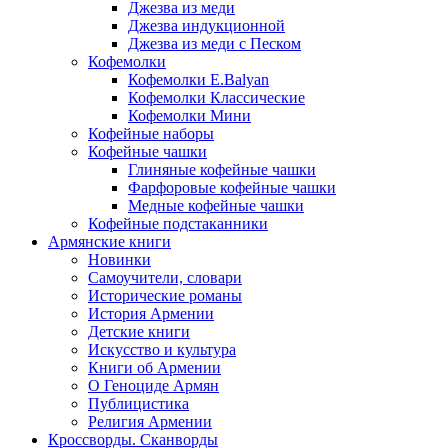
Джезва из меди
Джезва индукционной
Джезва из меди с Песком
Кофемолки
Кофемолки E.Balyan
Кофемолки Классические
Кофемолки Мини
Кофейные наборы
Кофейные чашки
Глиняные кофейные чашки
Фарфоровые кофейные чашки
Медные кофейные чашки
Кофейные подстаканники
Армянские книги
Новинки
Самоучители, словари
Исторические романы
История Армении
Детские книги
Иcкусство и культура
Книги об Армении
О Геноциде Армян
Публицистика
Религия Армении
Кроссворды. Сканворды