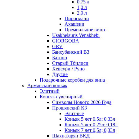
0,75 л
1,0 л
2,0 л
Пиросмани
Ахашени
Премиальное вино
Usakhelauris Venakhebi
GIORGOBA
GRV
Баисубанский ВЗ
Батоно
Старый Тбилиси
Хевсури / Руно
Другие
Подарочные коробки для вина
Армянский коньяк
Элитный
Коньяк сувенирный
Символы Нового 2026 Года
Прошянский КЗ
Элитные
Коньяк 5 лет 0,5л; 0,33л
Коньяк 5 лет 0,25л; 0,18л
Коньяк 7 лет 0,5л; 0,33л
Шахназарян ВКД