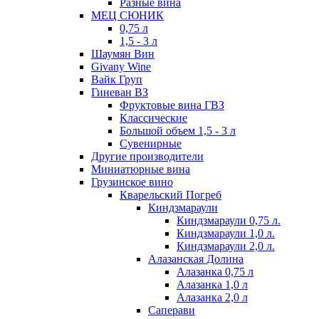
Разные вина
МЕЦ СЮНИК
0,75 л
1,5 - 3 л
Шаумян Вин
Givany Wine
Вайк Груп
Гиневан ВЗ
Фруктовые вина ГВЗ
Классические
Большой объем 1,5 - 3 л
Сувенирные
Другие производители
Миниатюрные вина
Грузинское вино
Кварельский Погреб
Киндзмараули
Киндзмараули 0,75 л.
Киндзмараули 1,0 л.
Киндзмараули 2,0 л.
Алазанская Долина
Алазанка 0,75 л
Алазанка 1,0 л
Алазанка 2,0 л
Саперави