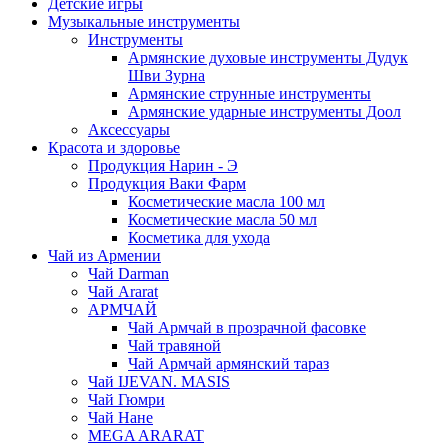
Детские игры
Музыкальные инструменты
Инструменты
Армянские духовые инструменты Дудук
Шви Зурна
Армянские струнные инструменты
Армянские ударные инструменты Доол
Аксессуары
Красота и здоровье
Продукция Нарин - Э
Продукция Ваки Фарм
Косметические масла 100 мл
Косметические масла 50 мл
Косметика для ухода
Чай из Армении
Чай Darman
Чай Ararat
АРМЧАЙ
Чай Армчай в прозрачной фасовке
Чай травяной
Чай Армчай армянский тараз
Чай IJEVAN. MASIS
Чай Гюмри
Чай Нане
MEGA ARARAT