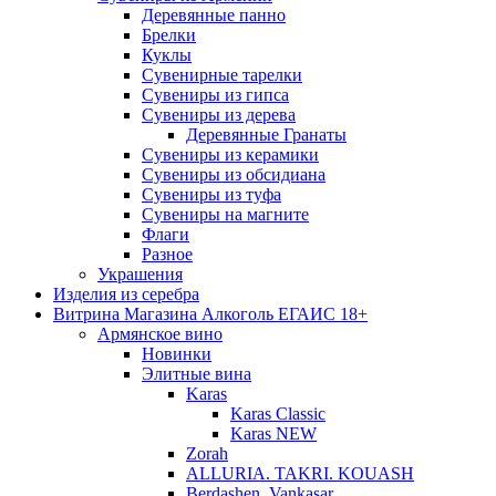
Деревянные панно
Брелки
Куклы
Сувенирные тарелки
Сувениры из гипса
Сувениры из дерева
Деревянные Гранаты
Сувениры из керамики
Сувениры из обсидиана
Сувениры из туфа
Сувениры на магните
Флаги
Разное
Украшения
Изделия из серебра
Витрина Магазина Алкоголь ЕГАИС 18+
Армянское вино
Новинки
Элитные вина
Karas
Karas Classic
Karas NEW
Zorah
ALLURIA. TAKRI. KOUASH
Berdashen. Vankasar