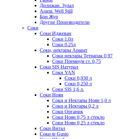
Дилижан. Зулал
Ararat. Well Still
Бон Жур
Другие Производители
Соки
Соки Иджеван
Соки 1.0л
Соки 0.25л
Соки, нектары Арарат
Соки нектары Тетрапак 0,97
Соки Премиум ст. 0,75
Соки SIS Натурал
Соки YAN
Соки 0,930 л
Соки 0,250 л
Соки SIS 1,6 л.
Соки Ноян
Соки и Нектары Ноян 1,0 л
Соки и Нектары 0,2 л
Соки Органик
Соки Ноян 0,75 л стекло
Соки Ноян 0,25 л стекло
Соки Витал
Соки te Gusto