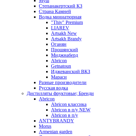
Муш
Степанакертский КЗ
Страна Камней
Водка миниатюрная
"Thiv" Premium
LIAREV
Artsakh New
Artsakh Brandy
Оганян
Прошянский
Миджнаберд
Abricon
Getnatoun
Иджеванский ВКЗ
Мараси
Разные производители
Русская водка
Дистилляты фруктовые; Бренди
Abricon
Abricon классика
Abricon в п/у NEW
Abricon в п/у
ANTYBRANDY
Morus
Armenian garden