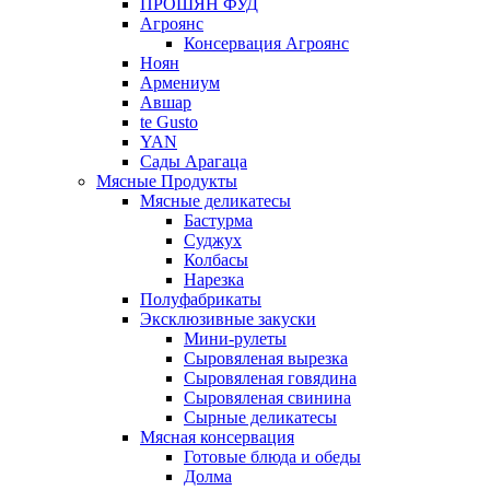
ПРОШЯН ФУД
Агроянс
Консервация Агроянс
Ноян
Армениум
Авшар
te Gusto
YAN
Сады Арагаца
Мясные Продукты
Мясные деликатесы
Бастурма
Суджух
Колбасы
Нарезка
Полуфабрикаты
Эксклюзивные закуски
Мини-рулеты
Сыровяленая вырезка
Сыровяленая говядина
Сыровяленая свинина
Сырные деликатесы
Мясная консервация
Готовые блюда и обеды
Долма