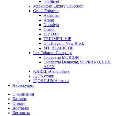
5th Street
Mackintosh Luxury Collection
Grand Tobacco
Akhtamar
Ararat
Nostalgia
Classic
TIP TOP
TRIUMPH. VIP
GT. Elegant. New Black
MT. BLACK TIP
Lex Tobacco Company
Сигареты MORION
Сигареты Democrat, SOPRANO, LEX,
ALEX
KARELIA and others
IQOS стики
IQOS ILUMA стики
Аксессуары
О компании
Каталог
Оплата
Доставка
Контакты