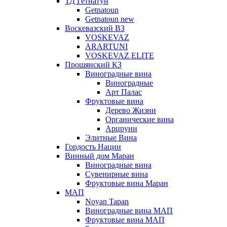
ТД Гетнатун
Getnatoun
Getnatoun new
Воскевазский ВЗ
VOSKEVAZ
ARARTUNI
VOSKEVAZ ELITE
Прошянский КЗ
Виноградные вина
Виноградные
Арт Палас
Фруктовые вина
Дерево Жизни
Органические вина
Арцруни
Элитные Вина
Гордость Нации
Винный дом Маран
Виноградные вина
Сувенирные вина
Фруктовые вина Маран
МАП
Noyan Tapan
Виноградные вина МАП
Фруктовые вина МАП