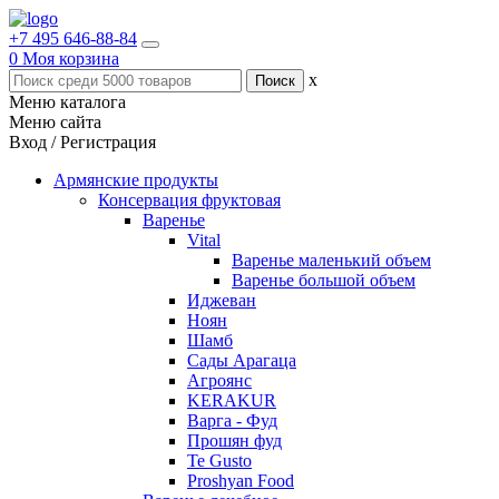
+7 495 646-88-84
0
Моя корзина
x
Меню каталога
Меню сайта
Вход / Регистрация
Армянские продукты
Консервация фруктовая
Варенье
Vital
Варенье маленький объем
Варенье большой объем
Иджеван
Ноян
Шамб
Сады Арагаца
Агроянс
KERAKUR
Варга - Фуд
Прошян фуд
Te Gusto
Proshyan Food