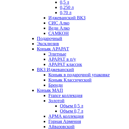
0,5 л
0,250 л
0,70 л
Иджеванский ВКЗ
СИС Алко
Веди Алко
САМКОН
Подарочный
Эксклюзив
Коньяк АРАРАТ
Элитные
АРАРАТ в п/у
АРАРАТ классик
ВКЗ Иджеванский
Коньяк в подарочной упаковке
Коньяк Классический
Бренди
Коньяк МАП
France коллекция
Золотой
Объем 0,5 л
Объем 0,7 л
АРМА коллекция
Горная Армения
Айвазовский