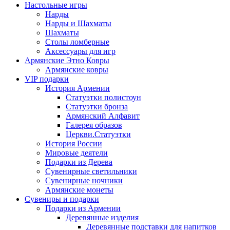
Настольные игры
Нарды
Нарды и Шахматы
Шахматы
Столы ломберные
Аксессуары для игр
Армянские Этно Ковры
Армянские ковры
VIP подарки
История Армении
Статуэтки полистоун
Статуэтки бронза
Армянский Алфавит
Галерея образов
Церкви.Статуэтки
История России
Мировые деятели
Подарки из Дерева
Сувенирные светильники
Сувенирные ночники
Армянские монеты
Сувениры и подарки
Подарки из Армении
Деревянные изделия
Деревянные подставки для напитков