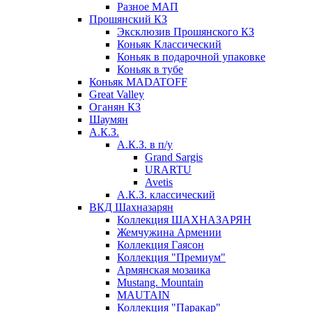
Разное МАП
Прошянский КЗ
Эксклюзив Прошянского КЗ
Коньяк Классический
Коньяк в подарочной упаковке
Коньяк в тубе
Коньяк MADATOFF
Great Valley
Оганян КЗ
Шаумян
А.К.З.
А.К.З. в п/у
Grand Sargis
URARTU
Avetis
А.К.З. классический
ВКД Шахназарян
Коллекция ШАХНАЗАРЯН
Жемчужина Армении
Коллекция Гаясон
Коллекция "Премиум"
Армянская мозаика
Mustang. Mountain
MAUTAIN
Коллекция "Паракар"