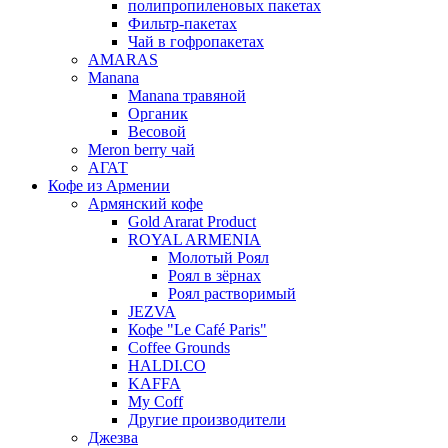
полипропиленовых пакетах
Фильтр-пакетах
Чай в гофропакетах
AMARAS
Manana
Manana травяной
Органик
Весовой
Meron berry чай
АГАТ
Кофе из Армении
Армянский кофе
Gold Ararat Product
ROYAL ARMENIA
Молотый Роял
Роял в зёрнах
Роял растворимый
JEZVA
Кофе "Le Café Paris"
Coffee Grounds
HALDI.CO
KAFFA
My Coff
Другие производители
Джезва