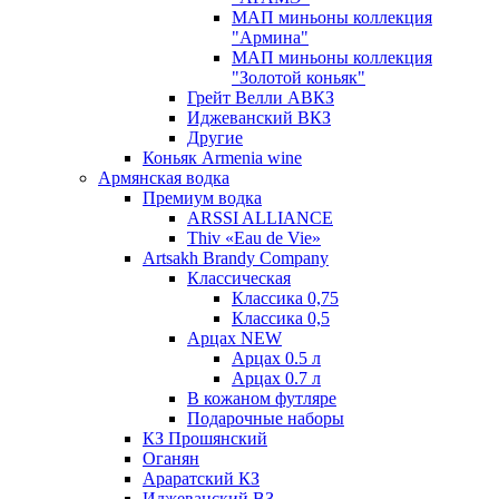
МАП миньоны коллекция
"Армина"
МАП миньоны коллекция
"Золотой коньяк"
Грейт Велли АВКЗ
Иджеванский ВКЗ
Другие
Коньяк Armenia wine
Армянская водка
Премиум водка
ARSSI ALLIANCE
Thiv «Eau de Vie»
Artsakh Brandy Company
Классическая
Классика 0,75
Классика 0,5
Арцах NEW
Арцах 0.5 л
Арцах 0.7 л
В кожаном футляре
Подарочные наборы
КЗ Прошянский
Оганян
Араратский КЗ
Иджеванский ВЗ