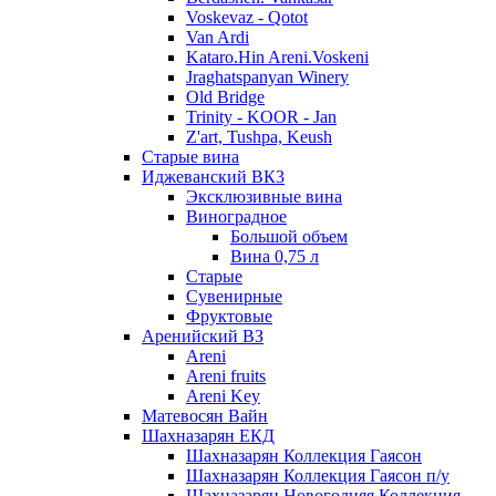
Voskevaz - Qotot
Van Ardi
Kataro.Hin Areni.Voskeni
Jraghatspanyan Winery
Old Bridge
Trinity - KOOR - Jan
Z'art, Tushpa, Keush
Старые вина
Иджеванский ВК3
Эксклюзивные вина
Виноградное
Большой объем
Вина 0,75 л
Старые
Сувенирные
Фруктовые
Аренийский ВЗ
Areni
Areni fruits
Areni Key
Матевосян Вайн
Шахназарян ЕКД
Шахназарян Коллекция Гаясон
Шахназарян Коллекция Гаясон п/у
Шахназарян Новогодняя Коллекция