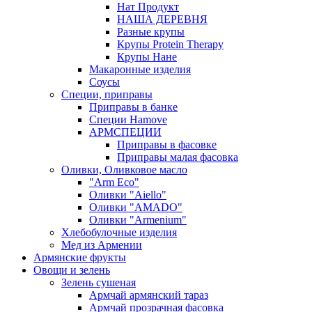
Нат Продукт
НАША ДЕРЕВНЯ
Разные крупы
Крупы Protein Therapy
Крупы Нане
Макаронные изделия
Соусы
Специи, приправы
Приправы в банке
Специи Hamove
АРМСПЕЦИИ
Приправы в фасовке
Приправы малая фасовка
Оливки, Оливковое масло
"Arm Eco"
Оливки "Aiello"
Оливки "AMADO"
Оливки "Armenium"
Хлебобулочные изделия
Мед из Армении
Армянские фрукты
Овощи и зелень
Зелень сушеная
Армчай армянский тараз
Армчай прозрачная фасовка