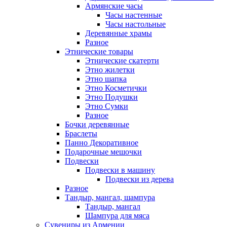
Армянские часы
Часы настенные
Часы настольные
Деревянные храмы
Разное
Этнические товары
Этнические скатерти
Этно жилетки
Этно шапка
Этно Косметички
Этно Подушки
Этно Сумки
Разное
Бочки деревянные
Браслеты
Панно Декоративное
Подарочные мешочки
Подвески
Подвески в машину
Подвески из дерева
Разное
Тандыр, мангал, шампура
Тандыр, мангал
Шампура для мяса
Сувениры из Армении