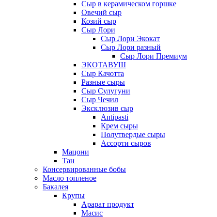
Сыр в керамическом горшке
Овечий сыр
Козий сыр
Сыр Лори
Сыр Лори Экокат
Сыр Лори разный
Сыр Лори Премиум
ЭКОТАВУШ
Сыр Качотта
Разные сыры
Сыр Сулугуни
Сыр Чечил
Эксклюзив сыр
Antipasti
Крем сыры
Полутвердые сыры
Ассорти сыров
Мацони
Тан
Консервированные бобы
Масло топленое
Бакалея
Крупы
Арарат продукт
Масис