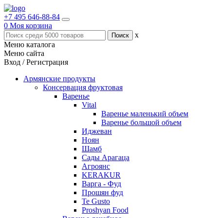
+7 495 646-88-84
0
Моя корзина
x
Меню каталога
Меню сайта
Вход / Регистрация
Армянские продукты
Консервация фруктовая
Варенье
Vital
Варенье маленький объем
Варенье большой объем
Иджеван
Ноян
Шамб
Сады Арагаца
Агроянс
KERAKUR
Варга - Фуд
Прошян фуд
Te Gusto
Proshyan Food