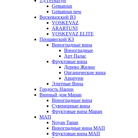
ТД Гетнатун
Getnatoun
Getnatoun new
Воскевазский ВЗ
VOSKEVAZ
ARARTUNI
VOSKEVAZ ELITE
Прошянский КЗ
Виноградные вина
Виноградные
Арт Палас
Фруктовые вина
Дерево Жизни
Органические вина
Арцруни
Элитные Вина
Гордость Нации
Винный дом Маран
Виноградные вина
Сувенирные вина
Фруктовые вина Маран
МАП
Noyan Tapan
Виноградные вина МАП
Фруктовые вина МАП