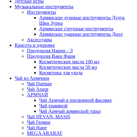
Детские игры
Музыкальные инструменты
Инструменты
Армянские духовые инструменты Дудук
Шви Зурна
Армянские струнные инструменты
Армянские ударные инструменты Доол
Аксессуары
Красота и здоровье
Продукция Нарин - Э
Продукция Ваки Фарм
Косметические масла 100 мл
Косметические масла 50 мл
Косметика для ухода
Чай из Армении
Чай Darman
Чай Ararat
АРМЧАЙ
Чай Армчай в прозрачной фасовке
Чай травяной
Чай Армчай армянский тараз
Чай IJEVAN. MASIS
Чай Гюмри
Чай Нане
MEGA ARARAT