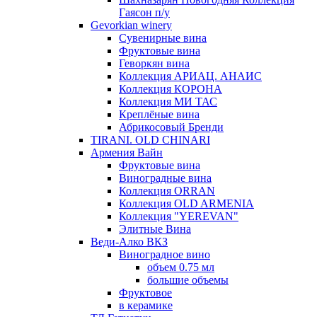
Гаясон п/у
Gevorkian winery
Сувенирные вина
Фруктовые вина
Геворкян вина
Коллекция АРИАЦ. АНАИС
Коллекция КОРОНА
Коллекция МИ ТАС
Креплёные вина
Абрикосовый Бренди
TIRANI. OLD CHINARI
Армения Вайн
Фруктовые вина
Виноградные вина
Коллекция ORRAN
Коллекция OLD ARMENIA
Коллекция "YEREVAN"
Элитные Вина
Веди-Алко ВКЗ
Виноградное вино
объем 0.75 мл
большие объемы
Фруктовое
в керамике