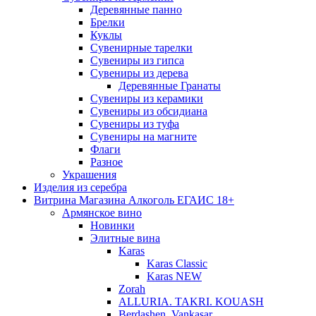
Деревянные панно
Брелки
Куклы
Сувенирные тарелки
Сувениры из гипса
Сувениры из дерева
Деревянные Гранаты
Сувениры из керамики
Сувениры из обсидиана
Сувениры из туфа
Сувениры на магните
Флаги
Разное
Украшения
Изделия из серебра
Витрина Магазина Алкоголь ЕГАИС 18+
Армянское вино
Новинки
Элитные вина
Karas
Karas Classic
Karas NEW
Zorah
ALLURIA. TAKRI. KOUASH
Berdashen. Vankasar