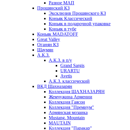
Разное МАП
Прошянский КЗ
Эксклюзив Прошянского КЗ
Коньяк Классический
Коньяк в подарочной упаковке
Коньяк в тубе
Коньяк MADATOFF
Great Valley
Оганян КЗ
Шаумян
А.К.З.
А.К.З. в п/у
Grand Sargis
URARTU
Avetis
А.К.З. классический
ВКД Шахназарян
Коллекция ШАХНАЗАРЯН
Жемчужина Армении
Коллекция Гаясон
Коллекция "Премиум"
Армянская мозаика
Mustang. Mountain
MAUTAIN
Коллекция "Паракар"