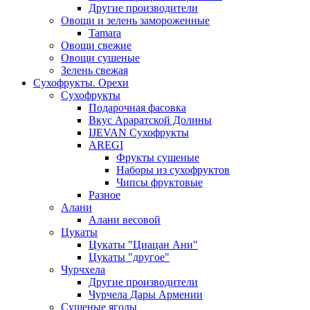
Другие производители
Овощи и зелень замороженные
Tamara
Овощи свежие
Овощи сушеные
Зелень свежая
Сухофрукты. Орехи
Сухофрукты
Подарочная фасовка
Вкус Араратской Долины
IJEVAN Сухофрукты
AREGI
Фрукты сушеные
Наборы из сухофруктов
Чипсы фруктовые
Разное
Алани
Алани весовой
Цукаты
Цукаты "Циацан Ани"
Цукаты "другое"
Чурчхела
Другие производители
Чурчела Дары Армении
Сушеные ягоды