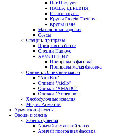
Нат Продукт
НАША ДЕРЕВНЯ
Разные крупы
Крупы Protein Therapy
Крупы Нане
Макаронные изделия
Соусы
Специи, приправы
Приправы в банке
Специи Hamove
АРМСПЕЦИИ
Приправы в фасовке
Приправы малая фасовка
Оливки, Оливковое масло
"Arm Eco"
Оливки "Aiello"
Оливки "AMADO"
Оливки "Armenium"
Хлебобулочные изделия
Мед из Армении
Армянские фрукты
Овощи и зелень
Зелень сушеная
Армчай армянский тараз
Армчай прозрачная фасовка