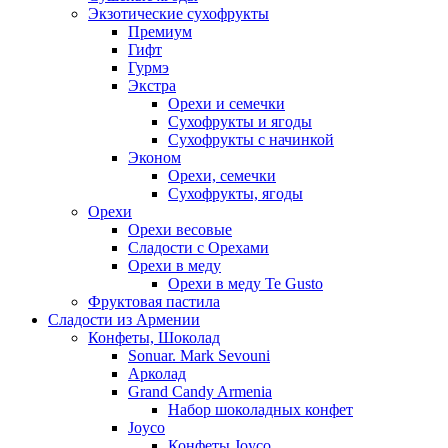
Экзотические сухофрукты
Премиум
Гифт
Гурмэ
Экстра
Орехи и семечки
Сухофрукты и ягоды
Сухофрукты с начинкой
Эконом
Орехи, семечки
Сухофрукты, ягоды
Орехи
Орехи весовые
Сладости с Орехами
Орехи в меду
Орехи в меду Te Gusto
Фруктовая пастила
Сладости из Армении
Конфеты, Шоколад
Sonuar. Mark Sevouni
Арколад
Grand Candy Armenia
Набор шоколадных конфет
Joyco
Конфеты Joyco