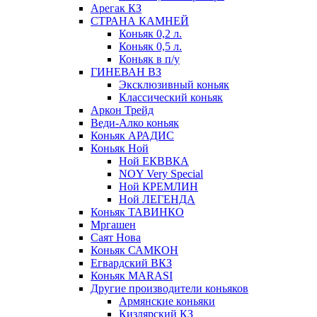
Арегак КЗ
СТРАНА КАМНЕЙ
Коньяк 0,2 л.
Коньяк 0,5 л.
Коньяк в п/у
ГИНЕВАН ВЗ
Эксклюзивный коньяк
Классический коньяк
Аркон Трейд
Веди-Алко коньяк
Коньяк АРАДИС
Коньяк Ной
Ной ЕКВВКА
NOY Very Special
Ной КРЕМЛИН
Ной ЛЕГЕНДА
Коньяк ТАВИНКО
Мргашен
Саят Нова
Коньяк САМКОН
Егвардский ВКЗ
Коньяк MARASI
Другие производители коньяков
Армянские коньяки
Кизлярский КЗ