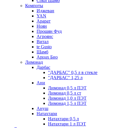
Соки Шамб
Компоты
Иджеван
YAN
Арарат
Ноян
Прошян Фуд
Агроянс
Витал
te Gusto
Шамб
Арцах Био
Лимонад
Дарбас
"ДАРБАС" 0,5 л в стекле
"ДАРБАС" 1,25 л
Ани
Лимонад 0,5 л ПЭТ
Лимонад 0,5 л ст
Лимонад 1,0 л ПЭТ
Лимонад 1,5 л ПЭТ
Ануш
Натахтари
Натахтари 0,5 л
Натахтари 1 л ПЭТ