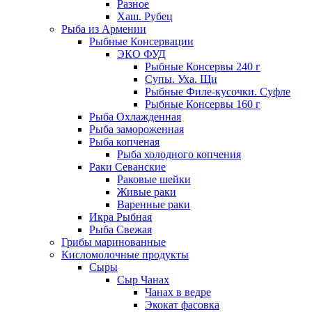
Разное
Хаш. Рубец
Рыба из Армении
Рыбные Консервации
ЭКО ФУД
Рыбные Консервы 240 г
Супы. Уха. Щи
Рыбные Филе-кусочки. Суфле
Рыбные Консервы 160 г
Рыба Охлажденная
Рыба замороженная
Рыба копченая
Рыба холодного копчения
Раки Севанские
Раковые шейки
Живые раки
Варенные раки
Икра Рыбная
Рыба Свежая
Грибы маринованные
Кисломолочные продукты
Сыры
Сыр Чанах
Чанах в ведре
Экокат фасовка