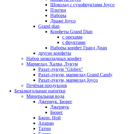
Шоколад с сухофруктами Joyco
Плитки
Наборы
Драже Joyco
Grand dian
Конфеты Grand Dian
с орехами
с фруктами
Наборы конфет Гранд Диан
другие конфеты
Набор шоколадных конфет
Мармелад, Халва, Лукум
Рахат-лукум "Globex"
Рахат-лукум, мармелад Grand Candy
Рахат-лукум, мармелад Joyco
Печёная продукция
Безалкогольные напитки
Минеральная вода
Джермук. Бюрег
Джермук
Бюрег
Бжни. Ной
Апаран
Татни
Гарни