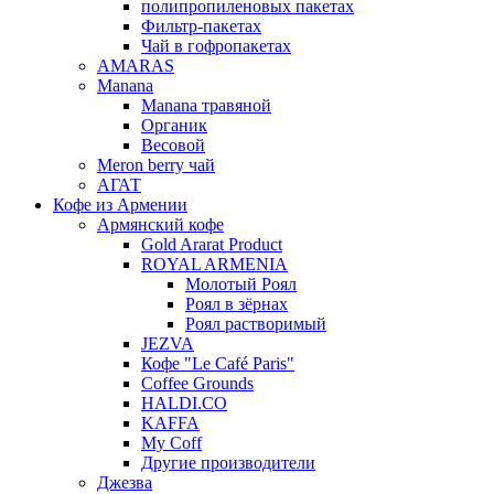
полипропиленовых пакетах
Фильтр-пакетах
Чай в гофропакетах
AMARAS
Manana
Manana травяной
Органик
Весовой
Meron berry чай
АГАТ
Кофе из Армении
Армянский кофе
Gold Ararat Product
ROYAL ARMENIA
Молотый Роял
Роял в зёрнах
Роял растворимый
JEZVA
Кофе "Le Café Paris"
Coffee Grounds
HALDI.CO
KAFFA
My Coff
Другие производители
Джезва