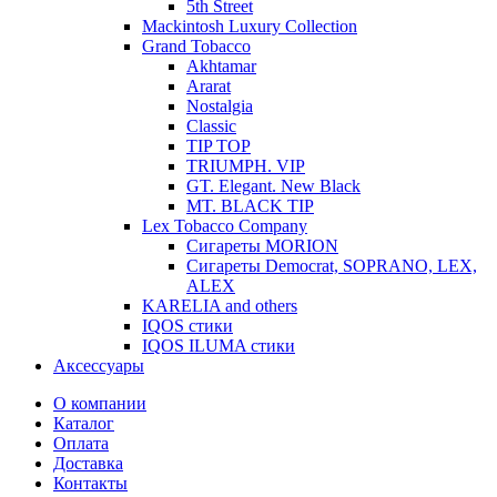
5th Street
Mackintosh Luxury Collection
Grand Tobacco
Akhtamar
Ararat
Nostalgia
Classic
TIP TOP
TRIUMPH. VIP
GT. Elegant. New Black
MT. BLACK TIP
Lex Tobacco Company
Сигареты MORION
Сигареты Democrat, SOPRANO, LEX,
ALEX
KARELIA and others
IQOS стики
IQOS ILUMA стики
Аксессуары
О компании
Каталог
Оплата
Доставка
Контакты