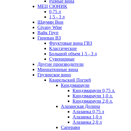
Разные вина
МЕЦ СЮНИК
0,75 л
1,5 - 3 л
Шаумян Вин
Givany Wine
Вайк Груп
Гиневан ВЗ
Фруктовые вина ГВЗ
Классические
Большой объем 1,5 - 3 л
Сувенирные
Другие производители
Миниатюрные вина
Грузинское вино
Кварельский Погреб
Киндзмараули
Киндзмараули 0,75 л.
Киндзмараули 1,0 л.
Киндзмараули 2,0 л.
Алазанская Долина
Алазанка 0,75 л
Алазанка 1,0 л
Алазанка 2,0 л
Саперави