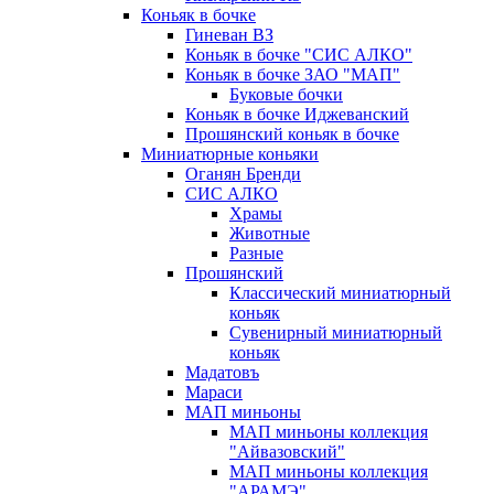
Коньяк в бочке
Гиневан ВЗ
Коньяк в бочке "СИС АЛКО"
Коньяк в бочке ЗАО "МАП"
Буковые бочки
Коньяк в бочке Иджеванский
Прошянский коньяк в бочке
Миниатюрные коньяки
Оганян Бренди
СИС АЛКО
Храмы
Животные
Разные
Прошянский
Классический миниатюрный
коньяк
Сувенирный миниатюрный
коньяк
Мадатовъ
Мараси
МАП миньоны
МАП миньоны коллекция
"Айвазовский"
МАП миньоны коллекция
"АРАМЭ"