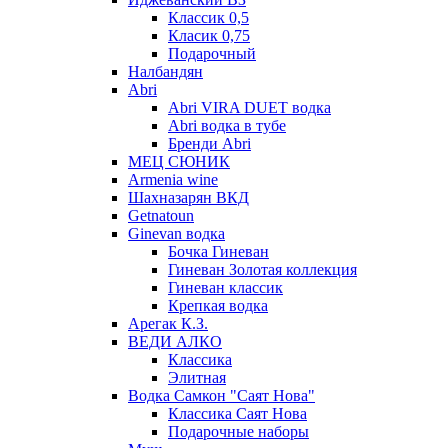
Классик 0,5
Класик 0,75
Подарочный
Налбандян
Abri
Abri VIRA DUET водка
Abri водка в тубе
Бренди Abri
МЕЦ СЮНИК
Armenia wine
Шахназарян ВКД
Getnatoun
Ginevan водка
Бочка Гиневан
Гиневан Золотая коллекция
Гиневан классик
Крепкая водка
Арегак К.З.
ВЕДИ АЛКО
Классика
Элитная
Водка Самкон "Саят Нова"
Классика Саят Нова
Подарочные наборы