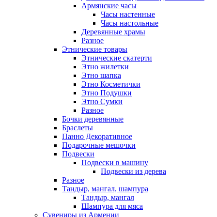
Армянские часы
Часы настенные
Часы настольные
Деревянные храмы
Разное
Этнические товары
Этнические скатерти
Этно жилетки
Этно шапка
Этно Косметички
Этно Подушки
Этно Сумки
Разное
Бочки деревянные
Браслеты
Панно Декоративное
Подарочные мешочки
Подвески
Подвески в машину
Подвески из дерева
Разное
Тандыр, мангал, шампура
Тандыр, мангал
Шампура для мяса
Сувениры из Армении