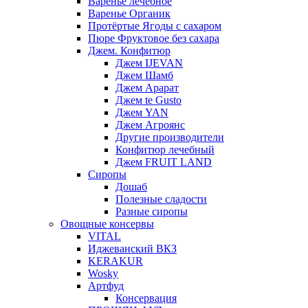
Варенье лечебное
Варенье Органик
Протёртые Ягоды с сахаром
Пюре Фруктовое без сахара
Джем. Конфитюр
Джем IJEVAN
Джем Шамб
Джем Арарат
Джем te Gusto
Джем YAN
Джем Агроянс
Другие производители
Конфитюр лечебный
Джем FRUIT LAND
Сиропы
Дошаб
Полезные сладости
Разные сиропы
Овощные консервы
VITAL
Иджеванский ВКЗ
KERAKUR
Wosky
Артфуд
Консервация