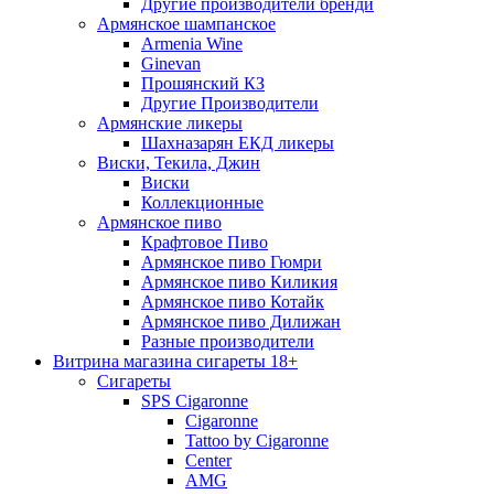
Другие производители бренди
Армянское шампанское
Armenia Wine
Ginevan
Прошянский КЗ
Другие Производители
Армянские ликеры
Шахназарян ЕКД ликеры
Виски, Текила, Джин
Виски
Коллекционные
Армянское пиво
Крафтовое Пиво
Армянское пиво Гюмри
Армянское пиво Киликия
Армянское пиво Котайк
Армянское пиво Дилижан
Разные производители
Витрина магазина сигареты 18+
Cигареты
SPS Cigaronne
Сigaronne
Tattoo by Cigaronne
Center
AMG