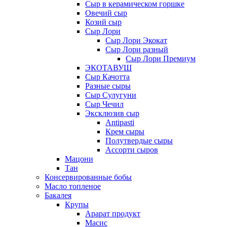
Сыр в керамическом горшке
Овечий сыр
Козий сыр
Сыр Лори
Сыр Лори Экокат
Сыр Лори разный
Сыр Лори Премиум
ЭКОТАВУШ
Сыр Качотта
Разные сыры
Сыр Сулугуни
Сыр Чечил
Эксклюзив сыр
Antipasti
Крем сыры
Полутвердые сыры
Ассорти сыров
Мацони
Тан
Консервированные бобы
Масло топленое
Бакалея
Крупы
Арарат продукт
Масис