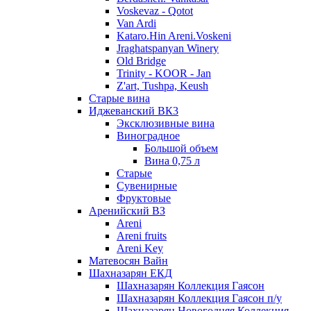
Voskevaz - Qotot
Van Ardi
Kataro.Hin Areni.Voskeni
Jraghatspanyan Winery
Old Bridge
Trinity - KOOR - Jan
Z'art, Tushpa, Keush
Старые вина
Иджеванский ВК3
Эксклюзивные вина
Виноградное
Большой объем
Вина 0,75 л
Старые
Сувенирные
Фруктовые
Аренийский ВЗ
Areni
Areni fruits
Areni Key
Матевосян Вайн
Шахназарян ЕКД
Шахназарян Коллекция Гаясон
Шахназарян Коллекция Гаясон п/у
Шахназарян Новогодняя Коллекция