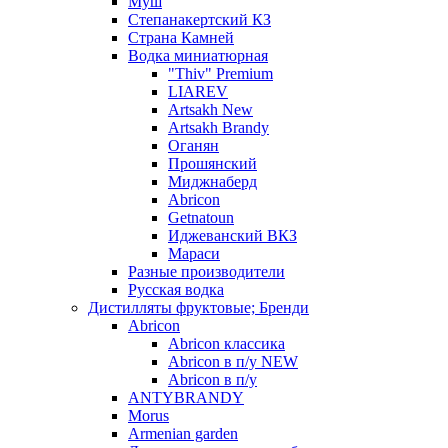
Муш
Степанакертский КЗ
Страна Камней
Водка миниатюрная
"Thiv" Premium
LIAREV
Artsakh New
Artsakh Brandy
Оганян
Прошянский
Миджнаберд
Abricon
Getnatoun
Иджеванский ВКЗ
Мараси
Разные производители
Русская водка
Дистилляты фруктовые; Бренди
Abricon
Abricon классика
Abricon в п/у NEW
Abricon в п/у
ANTYBRANDY
Morus
Armenian garden