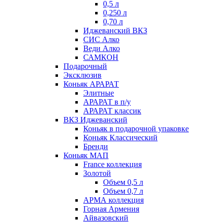
0,5 л
0,250 л
0,70 л
Иджеванский ВКЗ
СИС Алко
Веди Алко
САМКОН
Подарочный
Эксклюзив
Коньяк АРАРАТ
Элитные
АРАРАТ в п/у
АРАРАТ классик
ВКЗ Иджеванский
Коньяк в подарочной упаковке
Коньяк Классический
Бренди
Коньяк МАП
France коллекция
Золотой
Объем 0,5 л
Объем 0,7 л
АРМА коллекция
Горная Армения
Айвазовский