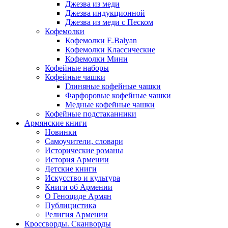
Джезва из меди
Джезва индукционной
Джезва из меди с Песком
Кофемолки
Кофемолки E.Balyan
Кофемолки Классические
Кофемолки Мини
Кофейные наборы
Кофейные чашки
Глиняные кофейные чашки
Фарфоровые кофейные чашки
Медные кофейные чашки
Кофейные подстаканники
Армянские книги
Новинки
Самоучители, словари
Исторические романы
История Армении
Детские книги
Иcкусство и культура
Книги об Армении
О Геноциде Армян
Публицистика
Религия Армении
Кроссворды. Сканворды