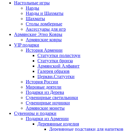
Настольные игры
Нарды
Нарды и Шахматы
Шахматы
Столы ломберные
Аксессуары для игр
Армянские Этно Ковры
Армянские ковры
VIP подарки
История Армении
Статуэтки полистоун
Статуэтки бронза
Армянский Алфавит
Галерея образов
Церкви.Статуэтки
История России
Мировые деятели
Подарки из Дерева
Сувенирные светильники
Сувенирные ночники
Армянские монеты
Сувениры и подарки
Подарки из Армении
Деревянные изделия
Деревянные подставки для напитков