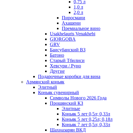
0,75 л
1,0 л
2,0 л
Пиросмани
Ахашени
Премиальное вино
Usakhelauris Venakhebi
GIORGOBA
GRV
Баисубанский ВЗ
Батоно
Старый Тбилиси
Хевсури / Руно
Другие
Подарочные коробки для вина
Армянский коньяк
Элитный
Коньяк сувенирный
Символы Нового 2026 Года
Прошянский КЗ
Элитные
Коньяк 5 лет 0,5л; 0,33л
Коньяк 5 лет 0,25л; 0,18л
Коньяк 7 лет 0,5л; 0,33л
Шахназарян ВКД