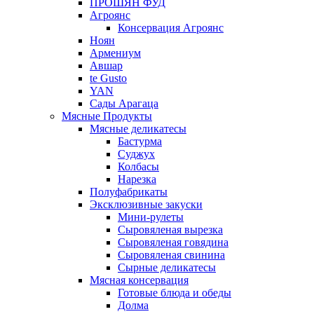
ПРОШЯН ФУД
Агроянс
Консервация Агроянс
Ноян
Армениум
Авшар
te Gusto
YAN
Сады Арагаца
Мясные Продукты
Мясные деликатесы
Бастурма
Суджух
Колбасы
Нарезка
Полуфабрикаты
Эксклюзивные закуски
Мини-рулеты
Сыровяленая вырезка
Сыровяленая говядина
Сыровяленая свинина
Сырные деликатесы
Мясная консервация
Готовые блюда и обеды
Долма