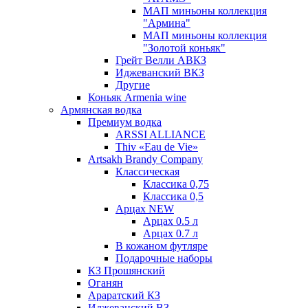
МАП миньоны коллекция
"Армина"
МАП миньоны коллекция
"Золотой коньяк"
Грейт Велли АВКЗ
Иджеванский ВКЗ
Другие
Коньяк Armenia wine
Армянская водка
Премиум водка
ARSSI ALLIANCE
Thiv «Eau de Vie»
Artsakh Brandy Company
Классическая
Классика 0,75
Классика 0,5
Арцах NEW
Арцах 0.5 л
Арцах 0.7 л
В кожаном футляре
Подарочные наборы
КЗ Прошянский
Оганян
Араратский КЗ
Иджеванский ВЗ