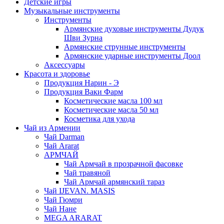
Детские игры
Музыкальные инструменты
Инструменты
Армянские духовые инструменты Дудук
Шви Зурна
Армянские струнные инструменты
Армянские ударные инструменты Доол
Аксессуары
Красота и здоровье
Продукция Нарин - Э
Продукция Ваки Фарм
Косметические масла 100 мл
Косметические масла 50 мл
Косметика для ухода
Чай из Армении
Чай Darman
Чай Ararat
АРМЧАЙ
Чай Армчай в прозрачной фасовке
Чай травяной
Чай Армчай армянский тараз
Чай IJEVAN. MASIS
Чай Гюмри
Чай Нане
MEGA ARARAT