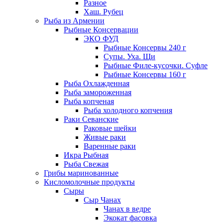
Разное
Хаш. Рубец
Рыба из Армении
Рыбные Консервации
ЭКО ФУД
Рыбные Консервы 240 г
Супы. Уха. Щи
Рыбные Филе-кусочки. Суфле
Рыбные Консервы 160 г
Рыба Охлажденная
Рыба замороженная
Рыба копченая
Рыба холодного копчения
Раки Севанские
Раковые шейки
Живые раки
Варенные раки
Икра Рыбная
Рыба Свежая
Грибы маринованные
Кисломолочные продукты
Сыры
Сыр Чанах
Чанах в ведре
Экокат фасовка