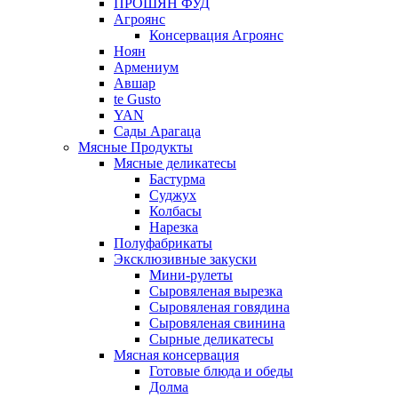
ПРОШЯН ФУД
Агроянс
Консервация Агроянс
Ноян
Армениум
Авшар
te Gusto
YAN
Сады Арагаца
Мясные Продукты
Мясные деликатесы
Бастурма
Суджух
Колбасы
Нарезка
Полуфабрикаты
Эксклюзивные закуски
Мини-рулеты
Сыровяленая вырезка
Сыровяленая говядина
Сыровяленая свинина
Сырные деликатесы
Мясная консервация
Готовые блюда и обеды
Долма