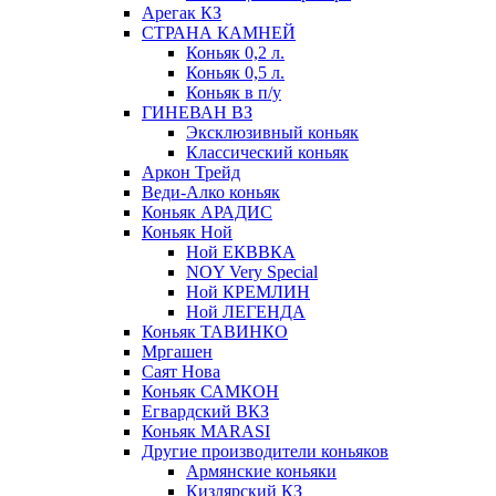
Арегак КЗ
СТРАНА КАМНЕЙ
Коньяк 0,2 л.
Коньяк 0,5 л.
Коньяк в п/у
ГИНЕВАН ВЗ
Эксклюзивный коньяк
Классический коньяк
Аркон Трейд
Веди-Алко коньяк
Коньяк АРАДИС
Коньяк Ной
Ной ЕКВВКА
NOY Very Special
Ной КРЕМЛИН
Ной ЛЕГЕНДА
Коньяк ТАВИНКО
Мргашен
Саят Нова
Коньяк САМКОН
Егвардский ВКЗ
Коньяк MARASI
Другие производители коньяков
Армянские коньяки
Кизлярский КЗ