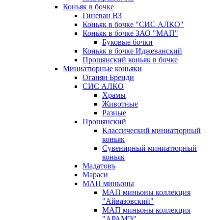
Коньяк в бочке
Гиневан ВЗ
Коньяк в бочке "СИС АЛКО"
Коньяк в бочке ЗАО "МАП"
Буковые бочки
Коньяк в бочке Иджеванский
Прошянский коньяк в бочке
Миниатюрные коньяки
Оганян Бренди
СИС АЛКО
Храмы
Животные
Разные
Прошянский
Классический миниатюрный
коньяк
Сувенирный миниатюрный
коньяк
Мадатовъ
Мараси
МАП миньоны
МАП миньоны коллекция
"Айвазовский"
МАП миньоны коллекция
"АРАМЭ"