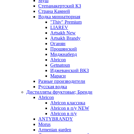
Муш
Степанакертский КЗ
Страна Камней
Водка миниатюрная
"Thiv" Premium
LIAREV
Artsakh New
Artsakh Brandy
Оганян
Прошянский
Миджнаберд
Abricon
Getnatoun
Иджеванский ВКЗ
Мараси
Разные производители
Русская водка
Дистилляты фруктовые; Бренди
Abricon
Abricon классика
Abricon в п/у NEW
Abricon в п/у
ANTYBRANDY
Morus
Armenian garden