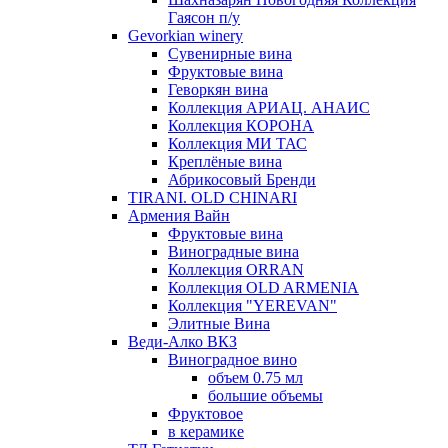
Гаясон п/у
Gevorkian winery
Сувенирные вина
Фруктовые вина
Геворкян вина
Коллекция АРИАЦ. АНАИС
Коллекция КОРОНА
Коллекция МИ ТАС
Креплёные вина
Абрикосовый Бренди
TIRANI. OLD CHINARI
Армения Вайн
Фруктовые вина
Виноградные вина
Коллекция ORRAN
Коллекция OLD ARMENIA
Коллекция "YEREVAN"
Элитные Вина
Веди-Алко ВКЗ
Виноградное вино
объем 0.75 мл
большие объемы
Фруктовое
в керамике