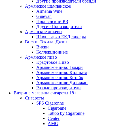
Другие производители бренди
Армянское шампанское
Armenia Wine
Ginevan
Прошянский КЗ
Другие Производители
Армянские ликеры
Шахназарян ЕКД ликеры
Виски, Текила, Джин
Виски
Коллекционные
Армянское пиво
Крафтовое Пиво
Армянское пиво Гюмри
Армянское пиво Киликия
Армянское пиво Котайк
Армянское пиво Дилижан
Разные производители
Витрина магазина сигареты 18+
Cигареты
SPS Cigaronne
Сigaronne
Tattoo by Cigaronne
Center
AMG