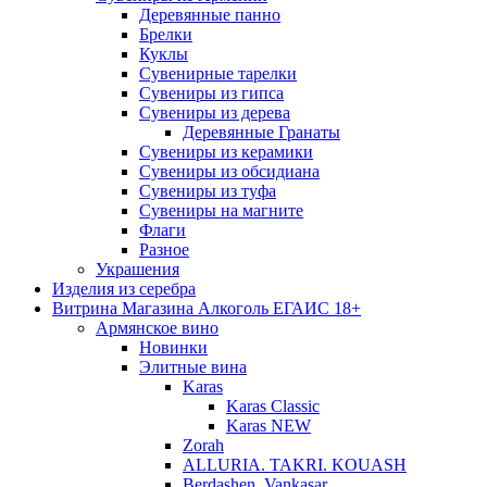
Деревянные панно
Брелки
Куклы
Сувенирные тарелки
Сувениры из гипса
Сувениры из дерева
Деревянные Гранаты
Сувениры из керамики
Сувениры из обсидиана
Сувениры из туфа
Сувениры на магните
Флаги
Разное
Украшения
Изделия из серебра
Витрина Магазина Алкоголь ЕГАИС 18+
Армянское вино
Новинки
Элитные вина
Karas
Karas Classic
Karas NEW
Zorah
ALLURIA. TAKRI. KOUASH
Berdashen. Vankasar