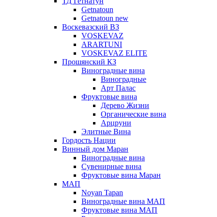
ТД Гетнатун
Getnatoun
Getnatoun new
Воскевазский ВЗ
VOSKEVAZ
ARARTUNI
VOSKEVAZ ELITE
Прошянский КЗ
Виноградные вина
Виноградные
Арт Палас
Фруктовые вина
Дерево Жизни
Органические вина
Арцруни
Элитные Вина
Гордость Нации
Винный дом Маран
Виноградные вина
Сувенирные вина
Фруктовые вина Маран
МАП
Noyan Tapan
Виноградные вина МАП
Фруктовые вина МАП