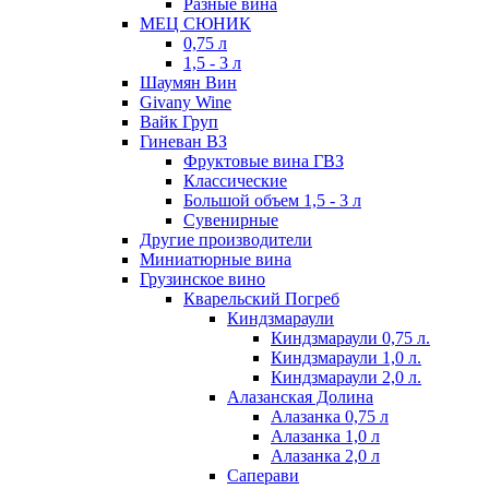
Разные вина
МЕЦ СЮНИК
0,75 л
1,5 - 3 л
Шаумян Вин
Givany Wine
Вайк Груп
Гиневан ВЗ
Фруктовые вина ГВЗ
Классические
Большой объем 1,5 - 3 л
Сувенирные
Другие производители
Миниатюрные вина
Грузинское вино
Кварельский Погреб
Киндзмараули
Киндзмараули 0,75 л.
Киндзмараули 1,0 л.
Киндзмараули 2,0 л.
Алазанская Долина
Алазанка 0,75 л
Алазанка 1,0 л
Алазанка 2,0 л
Саперави