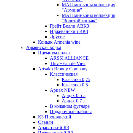
МАП миньоны коллекция
"Армина"
МАП миньоны коллекция
"Золотой коньяк"
Грейт Велли АВКЗ
Иджеванский ВКЗ
Другие
Коньяк Armenia wine
Армянская водка
Премиум водка
ARSSI ALLIANCE
Thiv «Eau de Vie»
Artsakh Brandy Company
Классическая
Классика 0,75
Классика 0,5
Арцах NEW
Арцах 0.5 л
Арцах 0.7 л
В кожаном футляре
Подарочные наборы
КЗ Прошянский
Оганян
Араратский КЗ
Иджеванский ВЗ