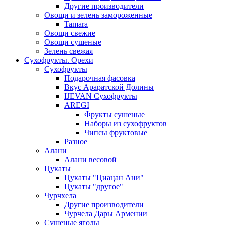
Другие производители
Овощи и зелень замороженные
Tamara
Овощи свежие
Овощи сушеные
Зелень свежая
Сухофрукты. Орехи
Сухофрукты
Подарочная фасовка
Вкус Араратской Долины
IJEVAN Сухофрукты
AREGI
Фрукты сушеные
Наборы из сухофруктов
Чипсы фруктовые
Разное
Алани
Алани весовой
Цукаты
Цукаты "Циацан Ани"
Цукаты "другое"
Чурчхела
Другие производители
Чурчела Дары Армении
Сушеные ягоды