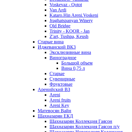
Voskevaz - Qotot
Van Ardi
Kataro.Hin Areni.Voskeni
Jraghatspanyan Winery
Old Bridge
Trinity - KOOR - Jan
Z'art, Tushpa, Keush
Старые вина
Иджеванский ВК3
Эксклюзивные вина
Виноградное
Большой объем
Вина 0,75 л
Старые
Сувенирные
Фруктовые
Аренийский ВЗ
Areni
Areni fruits
Areni Key
Матевосян Вайн
Шахназарян ЕКД
Шахназарян Коллекция Гаясон
Шахназарян Коллекция Гаясон п/у
Шахназарян Новогодняя Коллекция