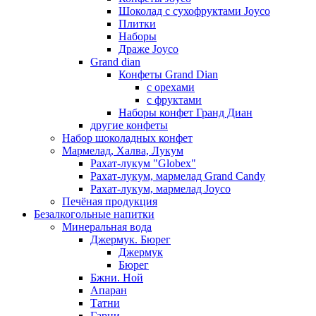
Шоколад с сухофруктами Joyco
Плитки
Наборы
Драже Joyco
Grand dian
Конфеты Grand Dian
с орехами
с фруктами
Наборы конфет Гранд Диан
другие конфеты
Набор шоколадных конфет
Мармелад, Халва, Лукум
Рахат-лукум "Globex"
Рахат-лукум, мармелад Grand Candy
Рахат-лукум, мармелад Joyco
Печёная продукция
Безалкогольные напитки
Минеральная вода
Джермук. Бюрег
Джермук
Бюрег
Бжни. Ной
Апаран
Татни
Гарни