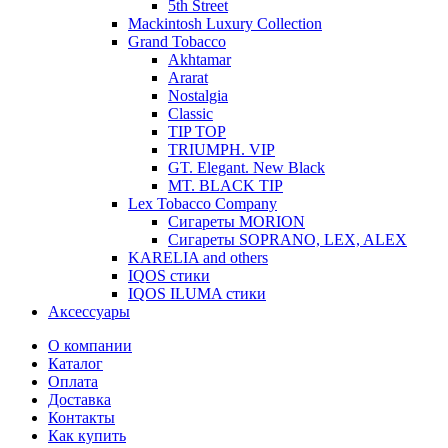
5th Street
Mackintosh Luxury Collection
Grand Tobacco
Akhtamar
Ararat
Nostalgia
Classic
TIP TOP
TRIUMPH. VIP
GT. Elegant. New Black
MT. BLACK TIP
Lex Tobacco Company
Сигареты MORION
Сигареты SOPRANO, LEX, ALEX
KARELIA and others
IQOS стики
IQOS ILUMA стики
Аксессуары
О компании
Каталог
Оплата
Доставка
Контакты
Как купить