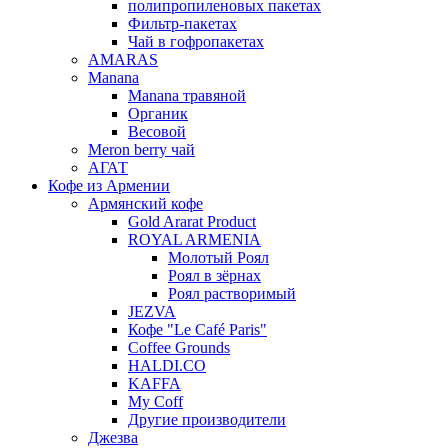
полипропиленовых пакетах
Фильтр-пакетах
Чай в гофропакетах
AMARAS
Manana
Manana травяной
Органик
Весовой
Meron berry чай
АГАТ
Кофе из Армении
Армянский кофе
Gold Ararat Product
ROYAL ARMENIA
Молотый Роял
Роял в зёрнах
Роял растворимый
JEZVA
Кофе "Le Café Paris"
Coffee Grounds
HALDI.CO
KAFFA
My Coff
Другие производители
Джезва