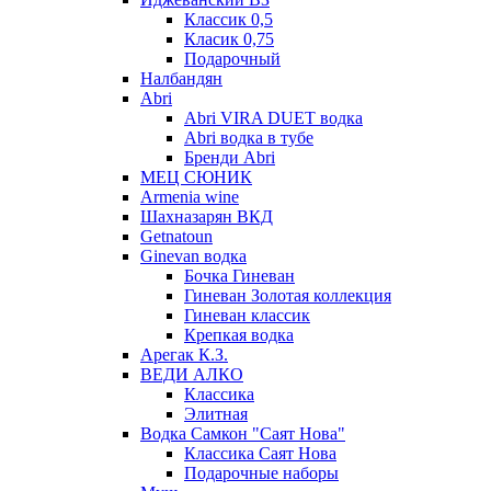
Классик 0,5
Класик 0,75
Подарочный
Налбандян
Abri
Abri VIRA DUET водка
Abri водка в тубе
Бренди Abri
МЕЦ СЮНИК
Armenia wine
Шахназарян ВКД
Getnatoun
Ginevan водка
Бочка Гиневан
Гиневан Золотая коллекция
Гиневан классик
Крепкая водка
Арегак К.З.
ВЕДИ АЛКО
Классика
Элитная
Водка Самкон "Саят Нова"
Классика Саят Нова
Подарочные наборы