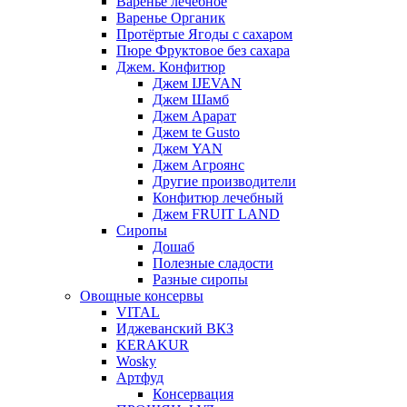
Варенье лечебное
Варенье Органик
Протёртые Ягоды с сахаром
Пюре Фруктовое без сахара
Джем. Конфитюр
Джем IJEVAN
Джем Шамб
Джем Арарат
Джем te Gusto
Джем YAN
Джем Агроянс
Другие производители
Конфитюр лечебный
Джем FRUIT LAND
Сиропы
Дошаб
Полезные сладости
Разные сиропы
Овощные консервы
VITAL
Иджеванский ВКЗ
KERAKUR
Wosky
Артфуд
Консервация