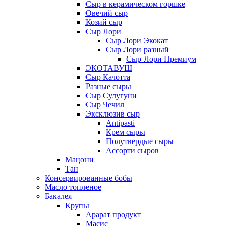
Сыр в керамическом горшке
Овечий сыр
Козий сыр
Сыр Лори
Сыр Лори Экокат
Сыр Лори разный
Сыр Лори Премиум
ЭКОТАВУШ
Сыр Качотта
Разные сыры
Сыр Сулугуни
Сыр Чечил
Эксклюзив сыр
Antipasti
Крем сыры
Полутвердые сыры
Ассорти сыров
Мацони
Тан
Консервированные бобы
Масло топленое
Бакалея
Крупы
Арарат продукт
Масис