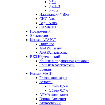
0,5 л
0,250 л
0,70 л
Иджеванский ВКЗ
СИС Алко
Веди Алко
САМКОН
Подарочный
Эксклюзив
Коньяк АРАРАТ
Элитные
АРАРАТ в п/у
АРАРАТ классик
ВКЗ Иджеванский
Коньяк в подарочной упаковке
Коньяк Классический
Бренди
Коньяк МАП
France коллекция
Золотой
Объем 0,5 л
Объем 0,7 л
АРМА коллекция
Горная Армения
Айвазовский