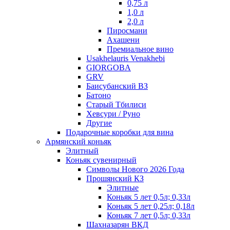
0,75 л
1,0 л
2,0 л
Пиросмани
Ахашени
Премиальное вино
Usakhelauris Venakhebi
GIORGOBA
GRV
Баисубанский ВЗ
Батоно
Старый Тбилиси
Хевсури / Руно
Другие
Подарочные коробки для вина
Армянский коньяк
Элитный
Коньяк сувенирный
Символы Нового 2026 Года
Прошянский КЗ
Элитные
Коньяк 5 лет 0,5л; 0,33л
Коньяк 5 лет 0,25л; 0,18л
Коньяк 7 лет 0,5л; 0,33л
Шахназарян ВКД