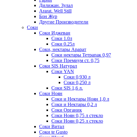
Дилижан. Зулал
Ararat. Well Still
Бон Жур
Другие Производители
Соки
Соки Иджеван
Соки 1.0л
Соки 0.25л
Соки, нектары Арарат
Соки нектары Тетрапак 0,97
Соки Премиум ст. 0,75
Соки SIS Натурал
Соки YAN
Соки 0,930 л
Соки 0,250 л
Соки SIS 1,6 л.
Соки Ноян
Соки и Нектары Ноян 1,0 л
Соки и Нектары 0,2 л
Соки Органик
Соки Ноян 0,75 л стекло
Соки Ноян 0,25 л стекло
Соки Витал
Соки te Gusto