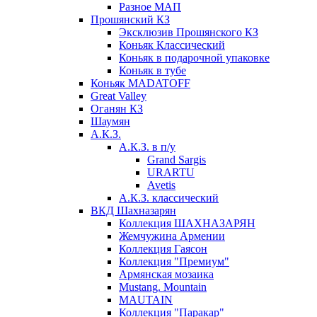
Разное МАП
Прошянский КЗ
Эксклюзив Прошянского КЗ
Коньяк Классический
Коньяк в подарочной упаковке
Коньяк в тубе
Коньяк MADATOFF
Great Valley
Оганян КЗ
Шаумян
А.К.З.
А.К.З. в п/у
Grand Sargis
URARTU
Avetis
А.К.З. классический
ВКД Шахназарян
Коллекция ШАХНАЗАРЯН
Жемчужина Армении
Коллекция Гаясон
Коллекция "Премиум"
Армянская мозаика
Mustang. Mountain
MAUTAIN
Коллекция "Паракар"