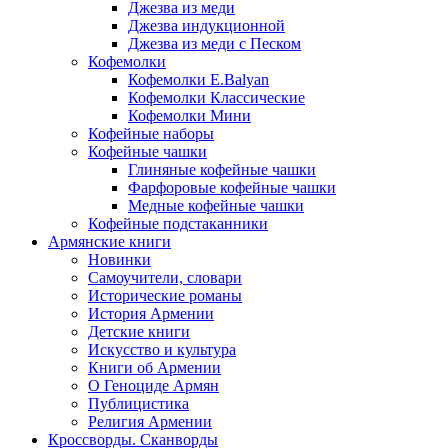
Джезва из меди
Джезва индукционной
Джезва из меди с Песком
Кофемолки
Кофемолки E.Balyan
Кофемолки Классические
Кофемолки Мини
Кофейные наборы
Кофейные чашки
Глиняные кофейные чашки
Фарфоровые кофейные чашки
Медные кофейные чашки
Кофейные подстаканники
Армянские книги
Новинки
Самоучители, словари
Исторические романы
История Армении
Детские книги
Иcкусство и культура
Книги об Армении
О Геноциде Армян
Публицистика
Религия Армении
Кроссворды. Сканворды