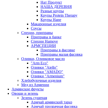
Нат Продукт
НАША ДЕРЕВНЯ
Разные крупы
Крупы Protein Therapy
Крупы Нане
Макаронные изделия
Соусы
Специи, приправы
Приправы в банке
Специи Hamove
АРМСПЕЦИИ
Приправы в фасовке
Приправы малая фасовка
Оливки, Оливковое масло
"Arm Eco"
Оливки "Aiello"
Оливки "AMADO"
Оливки "Armenium"
Хлебобулочные изделия
Мед из Армении
Армянские фрукты
Овощи и зелень
Зелень сушеная
Армчай армянский тараз
Армчай прозрачная фасовка