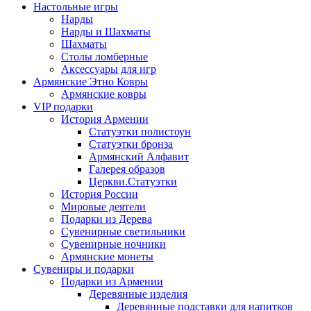
Настольные игры
Нарды
Нарды и Шахматы
Шахматы
Столы ломберные
Аксессуары для игр
Армянские Этно Ковры
Армянские ковры
VIP подарки
История Армении
Статуэтки полистоун
Статуэтки бронза
Армянский Алфавит
Галерея образов
Церкви.Статуэтки
История России
Мировые деятели
Подарки из Дерева
Сувенирные светильники
Сувенирные ночники
Армянские монеты
Сувениры и подарки
Подарки из Армении
Деревянные изделия
Деревянные подставки для напитков