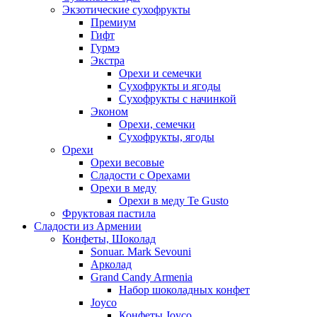
Экзотические сухофрукты
Премиум
Гифт
Гурмэ
Экстра
Орехи и семечки
Сухофрукты и ягоды
Сухофрукты с начинкой
Эконом
Орехи, семечки
Сухофрукты, ягоды
Орехи
Орехи весовые
Сладости с Орехами
Орехи в меду
Орехи в меду Te Gusto
Фруктовая пастила
Сладости из Армении
Конфеты, Шоколад
Sonuar. Mark Sevouni
Арколад
Grand Candy Armenia
Набор шоколадных конфет
Joyco
Конфеты Joyco