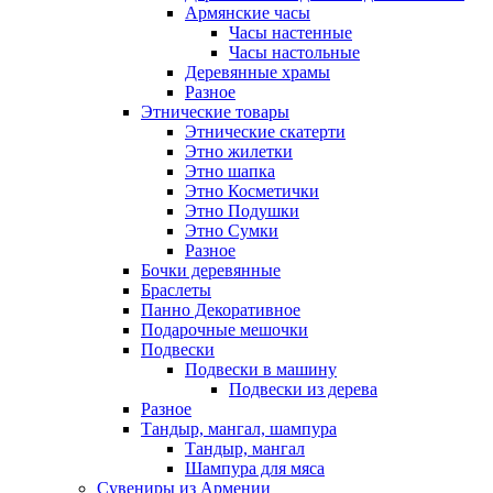
Армянские часы
Часы настенные
Часы настольные
Деревянные храмы
Разное
Этнические товары
Этнические скатерти
Этно жилетки
Этно шапка
Этно Косметички
Этно Подушки
Этно Сумки
Разное
Бочки деревянные
Браслеты
Панно Декоративное
Подарочные мешочки
Подвески
Подвески в машину
Подвески из дерева
Разное
Тандыр, мангал, шампура
Тандыр, мангал
Шампура для мяса
Сувениры из Армении