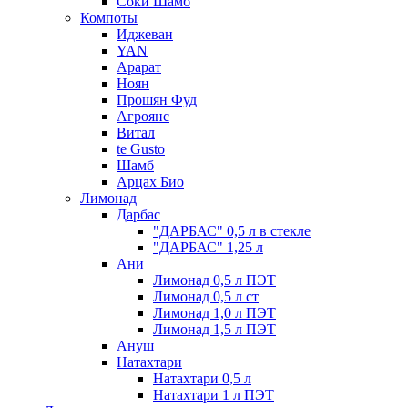
Соки Шамб
Компоты
Иджеван
YAN
Арарат
Ноян
Прошян Фуд
Агроянс
Витал
te Gusto
Шамб
Арцах Био
Лимонад
Дарбас
"ДАРБАС" 0,5 л в стекле
"ДАРБАС" 1,25 л
Ани
Лимонад 0,5 л ПЭТ
Лимонад 0,5 л ст
Лимонад 1,0 л ПЭТ
Лимонад 1,5 л ПЭТ
Ануш
Натахтари
Натахтари 0,5 л
Натахтари 1 л ПЭТ