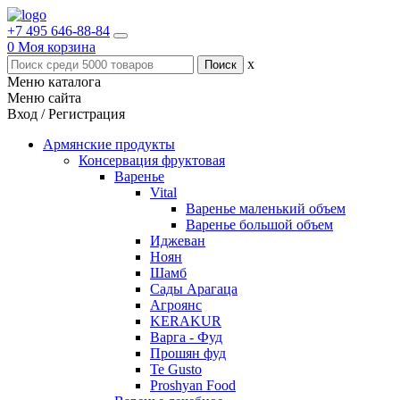
+7 495 646-88-84
0
Моя корзина
x
Меню каталога
Меню сайта
Вход / Регистрация
Армянские продукты
Консервация фруктовая
Варенье
Vital
Варенье маленький объем
Варенье большой объем
Иджеван
Ноян
Шамб
Сады Арагаца
Агроянс
KERAKUR
Варга - Фуд
Прошян фуд
Te Gusto
Proshyan Food