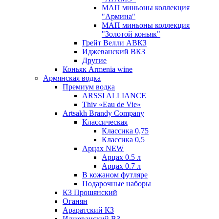
МАП миньоны коллекция
"Армина"
МАП миньоны коллекция
"Золотой коньяк"
Грейт Велли АВКЗ
Иджеванский ВКЗ
Другие
Коньяк Armenia wine
Армянская водка
Премиум водка
ARSSI ALLIANCE
Thiv «Eau de Vie»
Artsakh Brandy Company
Классическая
Классика 0,75
Классика 0,5
Арцах NEW
Арцах 0.5 л
Арцах 0.7 л
В кожаном футляре
Подарочные наборы
КЗ Прошянский
Оганян
Араратский КЗ
Иджеванский ВЗ