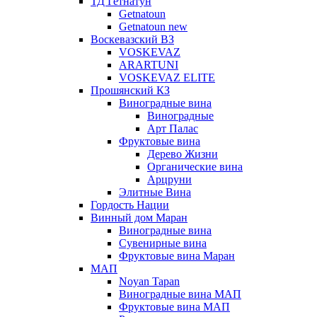
ТД Гетнатун
Getnatoun
Getnatoun new
Воскевазский ВЗ
VOSKEVAZ
ARARTUNI
VOSKEVAZ ELITE
Прошянский КЗ
Виноградные вина
Виноградные
Арт Палас
Фруктовые вина
Дерево Жизни
Органические вина
Арцруни
Элитные Вина
Гордость Нации
Винный дом Маран
Виноградные вина
Сувенирные вина
Фруктовые вина Маран
МАП
Noyan Tapan
Виноградные вина МАП
Фруктовые вина МАП