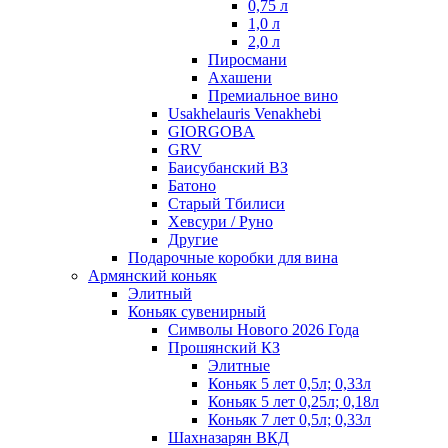
0,75 л
1,0 л
2,0 л
Пиросмани
Ахашени
Премиальное вино
Usakhelauris Venakhebi
GIORGOBA
GRV
Баисубанский ВЗ
Батоно
Старый Тбилиси
Хевсури / Руно
Другие
Подарочные коробки для вина
Армянский коньяк
Элитный
Коньяк сувенирный
Символы Нового 2026 Года
Прошянский КЗ
Элитные
Коньяк 5 лет 0,5л; 0,33л
Коньяк 5 лет 0,25л; 0,18л
Коньяк 7 лет 0,5л; 0,33л
Шахназарян ВКД