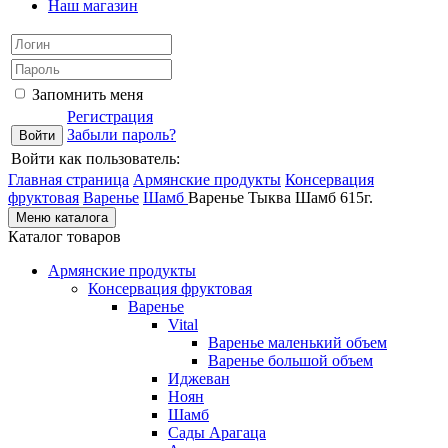
Наш магазин
Запомнить меня
Регистрация
Забыли пароль?
Войти как пользователь:
Главная страница
Армянские продукты
Консервация
фруктовая
Варенье
Шамб
Варенье Тыква Шамб 615г.
Меню каталога
Каталог товаров
Армянские продукты
Консервация фруктовая
Варенье
Vital
Варенье маленький объем
Варенье большой объем
Иджеван
Ноян
Шамб
Сады Арагаца