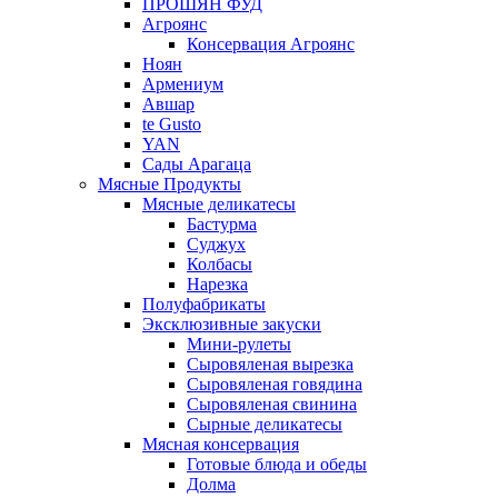
ПРОШЯН ФУД
Агроянс
Консервация Агроянс
Ноян
Армениум
Авшар
te Gusto
YAN
Сады Арагаца
Мясные Продукты
Мясные деликатесы
Бастурма
Суджух
Колбасы
Нарезка
Полуфабрикаты
Эксклюзивные закуски
Мини-рулеты
Сыровяленая вырезка
Сыровяленая говядина
Сыровяленая свинина
Сырные деликатесы
Мясная консервация
Готовые блюда и обеды
Долма