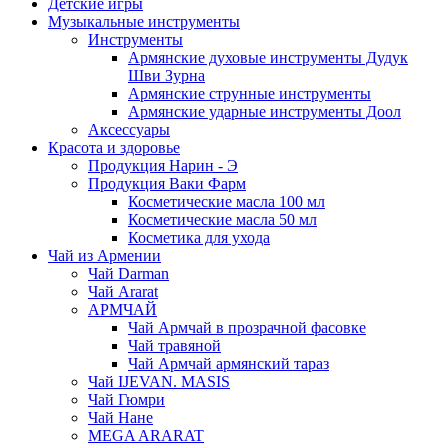
Детские игры
Музыкальные инструменты
Инструменты
Армянские духовые инструменты Дудук
Шви Зурна
Армянские струнные инструменты
Армянские ударные инструменты Доол
Аксессуары
Красота и здоровье
Продукция Нарин - Э
Продукция Ваки Фарм
Косметические масла 100 мл
Косметические масла 50 мл
Косметика для ухода
Чай из Армении
Чай Darman
Чай Ararat
АРМЧАЙ
Чай Армчай в прозрачной фасовке
Чай травяной
Чай Армчай армянский тараз
Чай IJEVAN. MASIS
Чай Гюмри
Чай Нане
MEGA ARARAT