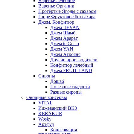
Варенье лечебное
Варенье Органик
Протёртые Ягоды с сахаром
Пюре Фруктовое без сахара
Джем. Конфитюр
Джем IJEVAN
Джем Шамб
Джем Арарат
Джем te Gusto
Джем YAN
Джем Агроянс
Другие производители
Конфитюр лечебный
Джем FRUIT LAND
Сиропы
Дошаб
Полезные сладости
Разные сиропы
Овощные консервы
VITAL
Иджеванский ВКЗ
KERAKUR
Wosky
Артфуд
Консервация