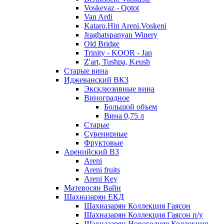
Voskevaz - Qotot
Van Ardi
Kataro.Hin Areni.Voskeni
Jraghatspanyan Winery
Old Bridge
Trinity - KOOR - Jan
Z'art, Tushpa, Keush
Старые вина
Иджеванский ВК3
Эксклюзивные вина
Виноградное
Большой объем
Вина 0,75 л
Старые
Сувенирные
Фруктовые
Аренийский ВЗ
Areni
Areni fruits
Areni Key
Матевосян Вайн
Шахназарян ЕКД
Шахназарян Коллекция Гаясон
Шахназарян Коллекция Гаясон п/у
Шахназарян Новогодняя Коллекция