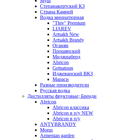
Муш
Степанакертский КЗ
Страна Камней
Водка миниатюрная
"Thiv" Premium
LIAREV
Artsakh New
Artsakh Brandy
Оганян
Прошянский
Миджнаберд
Abricon
Getnatoun
Иджеванский ВКЗ
Мараси
Разные производители
Русская водка
Дистилляты фруктовые; Бренди
Abricon
Abricon классика
Abricon в п/у NEW
Abricon в п/у
ANTYBRANDY
Morus
Armenian garden