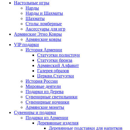
Настольные игры
Нарды
Нарды и Шахматы
Шахматы
Столы ломберные
Аксессуары для игр
Армянские Этно Ковры
Армянские ковры
VIP подарки
История Армении
Статуэтки полистоун
Статуэтки бронза
Армянский Алфавит
Галерея образов
Церкви.Статуэтки
История России
Мировые деятели
Подарки из Дерева
Сувенирные светильники
Сувенирные ночники
Армянские монеты
Сувениры и подарки
Подарки из Армении
Деревянные изделия
Деревянные подставки для напитков