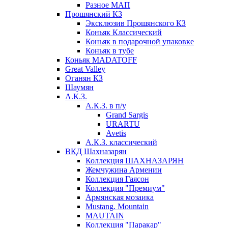
Разное МАП
Прошянский КЗ
Эксклюзив Прошянского КЗ
Коньяк Классический
Коньяк в подарочной упаковке
Коньяк в тубе
Коньяк MADATOFF
Great Valley
Оганян КЗ
Шаумян
А.К.З.
А.К.З. в п/у
Grand Sargis
URARTU
Avetis
А.К.З. классический
ВКД Шахназарян
Коллекция ШАХНАЗАРЯН
Жемчужина Армении
Коллекция Гаясон
Коллекция "Премиум"
Армянская мозаика
Mustang. Mountain
MAUTAIN
Коллекция "Паракар"