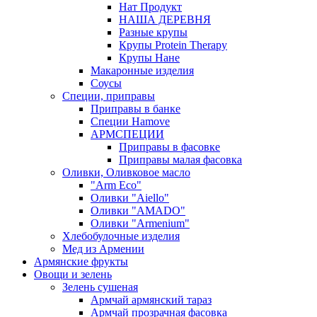
Нат Продукт
НАША ДЕРЕВНЯ
Разные крупы
Крупы Protein Therapy
Крупы Нане
Макаронные изделия
Соусы
Специи, приправы
Приправы в банке
Специи Hamove
АРМСПЕЦИИ
Приправы в фасовке
Приправы малая фасовка
Оливки, Оливковое масло
"Arm Eco"
Оливки "Aiello"
Оливки "AMADO"
Оливки "Armenium"
Хлебобулочные изделия
Мед из Армении
Армянские фрукты
Овощи и зелень
Зелень сушеная
Армчай армянский тараз
Армчай прозрачная фасовка