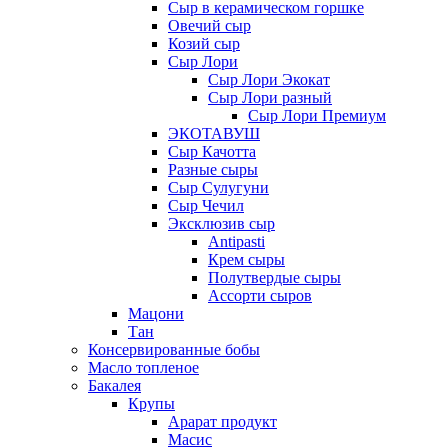
Сыр в керамическом горшке
Овечий сыр
Козий сыр
Сыр Лори
Сыр Лори Экокат
Сыр Лори разный
Сыр Лори Премиум
ЭКОТАВУШ
Сыр Качотта
Разные сыры
Сыр Сулугуни
Сыр Чечил
Эксклюзив сыр
Antipasti
Крем сыры
Полутвердые сыры
Ассорти сыров
Мацони
Тан
Консервированные бобы
Масло топленое
Бакалея
Крупы
Арарат продукт
Масис