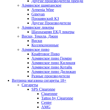
Другие производители бренди
Армянское шампанское
Armenia Wine
Ginevan
Прошянский КЗ
Другие Производители
Армянские ликеры
Шахназарян ЕКД ликеры
Виски, Текила, Джин
Виски
Коллекционные
Армянское пиво
Крафтовое Пиво
Армянское пиво Гюмри
Армянское пиво Киликия
Армянское пиво Котайк
Армянское пиво Дилижан
Разные производители
Витрина магазина сигареты 18+
Cигареты
SPS Cigaronne
Сigaronne
Tattoo by Cigaronne
Center
AMG