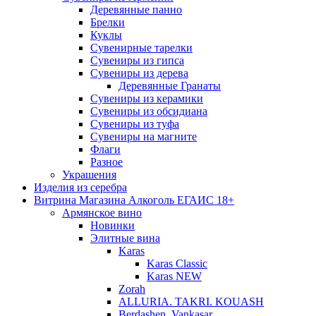
Деревянные панно
Брелки
Куклы
Сувенирные тарелки
Сувениры из гипса
Сувениры из дерева
Деревянные Гранаты
Сувениры из керамики
Сувениры из обсидиана
Сувениры из туфа
Сувениры на магните
Флаги
Разное
Украшения
Изделия из серебра
Витрина Магазина Алкоголь ЕГАИС 18+
Армянское вино
Новинки
Элитные вина
Karas
Karas Classic
Karas NEW
Zorah
ALLURIA. TAKRI. KOUASH
Berdashen. Vankasar