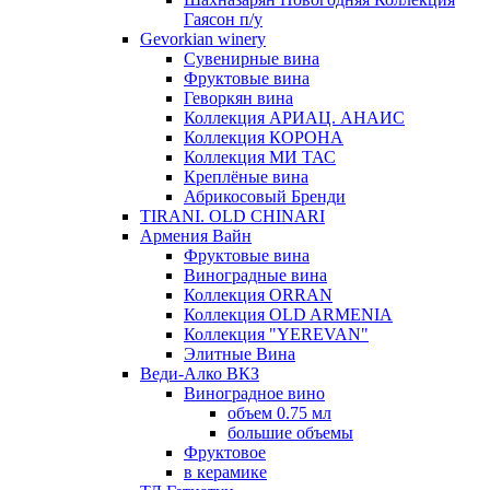
Гаясон п/у
Gevorkian winery
Сувенирные вина
Фруктовые вина
Геворкян вина
Коллекция АРИАЦ. АНАИС
Коллекция КОРОНА
Коллекция МИ ТАС
Креплёные вина
Абрикосовый Бренди
TIRANI. OLD CHINARI
Армения Вайн
Фруктовые вина
Виноградные вина
Коллекция ORRAN
Коллекция OLD ARMENIA
Коллекция "YEREVAN"
Элитные Вина
Веди-Алко ВКЗ
Виноградное вино
объем 0.75 мл
большие объемы
Фруктовое
в керамике