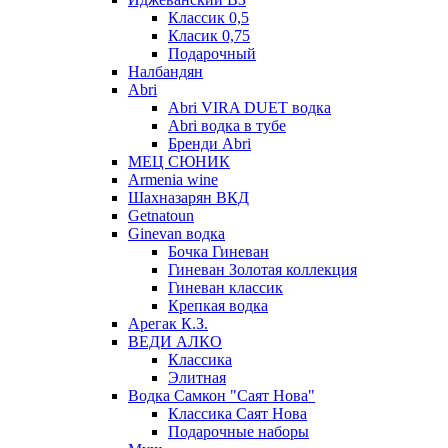
Классик 0,5
Класик 0,75
Подарочный
Налбандян
Abri
Abri VIRA DUET водка
Abri водка в тубе
Бренди Abri
МЕЦ СЮНИК
Armenia wine
Шахназарян ВКД
Getnatoun
Ginevan водка
Бочка Гиневан
Гиневан Золотая коллекция
Гиневан классик
Крепкая водка
Арегак К.З.
ВЕДИ АЛКО
Классика
Элитная
Водка Самкон "Саят Нова"
Классика Саят Нова
Подарочные наборы