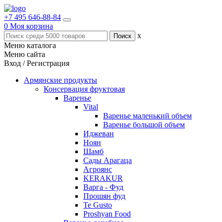
+7 495 646-88-84
0
Моя корзина
x
Меню каталога
Меню сайта
Вход / Регистрация
Армянские продукты
Консервация фруктовая
Варенье
Vital
Варенье маленький объем
Варенье большой объем
Иджеван
Ноян
Шамб
Сады Арагаца
Агроянс
KERAKUR
Варга - Фуд
Прошян фуд
Te Gusto
Proshyan Food