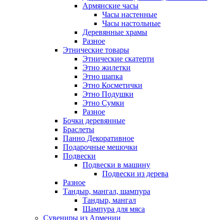
Армянские часы
Часы настенные
Часы настольные
Деревянные храмы
Разное
Этнические товары
Этнические скатерти
Этно жилетки
Этно шапка
Этно Косметички
Этно Подушки
Этно Сумки
Разное
Бочки деревянные
Браслеты
Панно Декоративное
Подарочные мешочки
Подвески
Подвески в машину
Подвески из дерева
Разное
Тандыр, мангал, шампура
Тандыр, мангал
Шампура для мяса
Сувениры из Армении