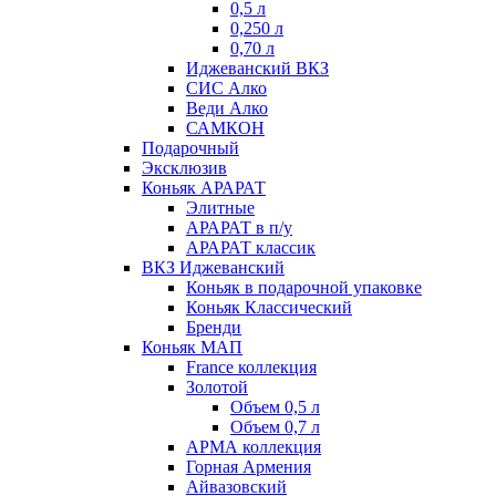
0,5 л
0,250 л
0,70 л
Иджеванский ВКЗ
СИС Алко
Веди Алко
САМКОН
Подарочный
Эксклюзив
Коньяк АРАРАТ
Элитные
АРАРАТ в п/у
АРАРАТ классик
ВКЗ Иджеванский
Коньяк в подарочной упаковке
Коньяк Классический
Бренди
Коньяк МАП
France коллекция
Золотой
Объем 0,5 л
Объем 0,7 л
АРМА коллекция
Горная Армения
Айвазовский