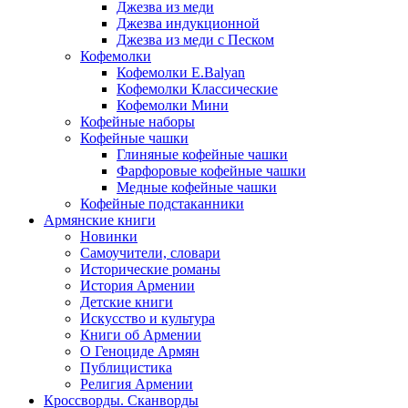
Джезва из меди
Джезва индукционной
Джезва из меди с Песком
Кофемолки
Кофемолки E.Balyan
Кофемолки Классические
Кофемолки Мини
Кофейные наборы
Кофейные чашки
Глиняные кофейные чашки
Фарфоровые кофейные чашки
Медные кофейные чашки
Кофейные подстаканники
Армянские книги
Новинки
Самоучители, словари
Исторические романы
История Армении
Детские книги
Иcкусство и культура
Книги об Армении
О Геноциде Армян
Публицистика
Религия Армении
Кроссворды. Сканворды