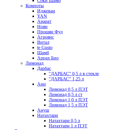
Соки Шамб
Компоты
Иджеван
YAN
Арарат
Ноян
Прошян Фуд
Агроянс
Витал
te Gusto
Шамб
Арцах Био
Лимонад
Дарбас
"ДАРБАС" 0,5 л в стекле
"ДАРБАС" 1,25 л
Ани
Лимонад 0,5 л ПЭТ
Лимонад 0,5 л ст
Лимонад 1,0 л ПЭТ
Лимонад 1,5 л ПЭТ
Ануш
Натахтари
Натахтари 0,5 л
Натахтари 1 л ПЭТ