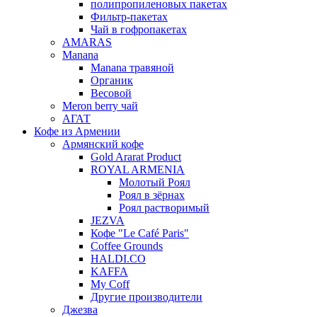
полипропиленовых пакетах
Фильтр-пакетах
Чай в гофропакетах
AMARAS
Manana
Manana травяной
Органик
Весовой
Meron berry чай
АГАТ
Кофе из Армении
Армянский кофе
Gold Ararat Product
ROYAL ARMENIA
Молотый Роял
Роял в зёрнах
Роял растворимый
JEZVA
Кофе "Le Café Paris"
Coffee Grounds
HALDI.CO
KAFFA
My Coff
Другие производители
Джезва