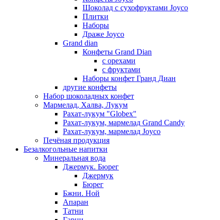
Шоколад с сухофруктами Joyco
Плитки
Наборы
Драже Joyco
Grand dian
Конфеты Grand Dian
с орехами
с фруктами
Наборы конфет Гранд Диан
другие конфеты
Набор шоколадных конфет
Мармелад, Халва, Лукум
Рахат-лукум "Globex"
Рахат-лукум, мармелад Grand Candy
Рахат-лукум, мармелад Joyco
Печёная продукция
Безалкогольные напитки
Минеральная вода
Джермук. Бюрег
Джермук
Бюрег
Бжни. Ной
Апаран
Татни
Гарни