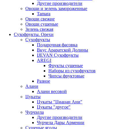
Другие производители
Овощи и зелень замороженные
Tamara
Овощи свежие
Овощи сушеные
Зелень свежая
Сухофрукты. Орехи
Сухофрукты
Подарочная фасовка
Вкус Араратской Долины
IJEVAN Сухофрукты
AREGI
Фрукты сушеные
Наборы из сухофруктов
Чипсы фруктовые
Разное
Алани
Алани весовой
Цукаты
Цукаты "Циацан Ани"
Цукаты "другое"
Чурчхела
Другие производители
Чурчела Дары Армении
Сушеные ягоды