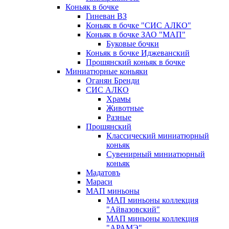
Коньяк в бочке
Гиневан ВЗ
Коньяк в бочке "СИС АЛКО"
Коньяк в бочке ЗАО "МАП"
Буковые бочки
Коньяк в бочке Иджеванский
Прошянский коньяк в бочке
Миниатюрные коньяки
Оганян Бренди
СИС АЛКО
Храмы
Животные
Разные
Прошянский
Классический миниатюрный
коньяк
Сувенирный миниатюрный
коньяк
Мадатовъ
Мараси
МАП миньоны
МАП миньоны коллекция
"Айвазовский"
МАП миньоны коллекция
"АРАМЭ"