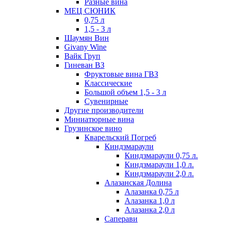
Разные вина
МЕЦ СЮНИК
0,75 л
1,5 - 3 л
Шаумян Вин
Givany Wine
Вайк Груп
Гиневан ВЗ
Фруктовые вина ГВЗ
Классические
Большой объем 1,5 - 3 л
Сувенирные
Другие производители
Миниатюрные вина
Грузинское вино
Кварельский Погреб
Киндзмараули
Киндзмараули 0,75 л.
Киндзмараули 1,0 л.
Киндзмараули 2,0 л.
Алазанская Долина
Алазанка 0,75 л
Алазанка 1,0 л
Алазанка 2,0 л
Саперави