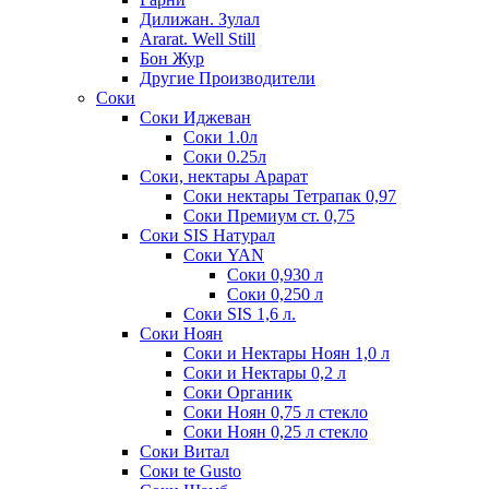
Дилижан. Зулал
Ararat. Well Still
Бон Жур
Другие Производители
Соки
Соки Иджеван
Соки 1.0л
Соки 0.25л
Соки, нектары Арарат
Соки нектары Тетрапак 0,97
Соки Премиум ст. 0,75
Соки SIS Натурал
Соки YAN
Соки 0,930 л
Соки 0,250 л
Соки SIS 1,6 л.
Соки Ноян
Соки и Нектары Ноян 1,0 л
Соки и Нектары 0,2 л
Соки Органик
Соки Ноян 0,75 л стекло
Соки Ноян 0,25 л стекло
Соки Витал
Соки te Gusto