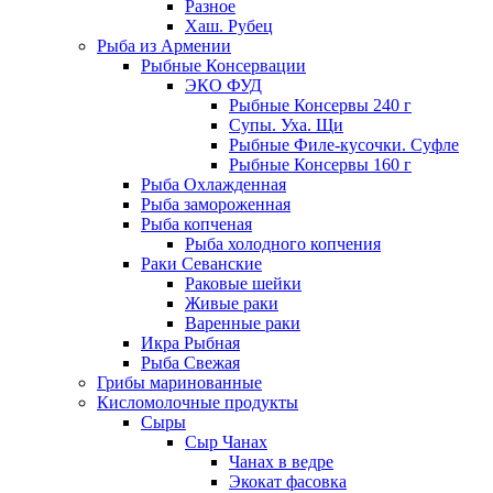
Разное
Хаш. Рубец
Рыба из Армении
Рыбные Консервации
ЭКО ФУД
Рыбные Консервы 240 г
Супы. Уха. Щи
Рыбные Филе-кусочки. Суфле
Рыбные Консервы 160 г
Рыба Охлажденная
Рыба замороженная
Рыба копченая
Рыба холодного копчения
Раки Севанские
Раковые шейки
Живые раки
Варенные раки
Икра Рыбная
Рыба Свежая
Грибы маринованные
Кисломолочные продукты
Сыры
Сыр Чанах
Чанах в ведре
Экокат фасовка