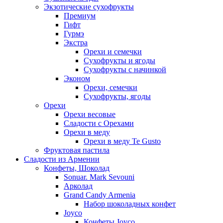
Экзотические сухофрукты
Премиум
Гифт
Гурмэ
Экстра
Орехи и семечки
Сухофрукты и ягоды
Сухофрукты с начинкой
Эконом
Орехи, семечки
Сухофрукты, ягоды
Орехи
Орехи весовые
Сладости с Орехами
Орехи в меду
Орехи в меду Te Gusto
Фруктовая пастила
Сладости из Армении
Конфеты, Шоколад
Sonuar. Mark Sevouni
Арколад
Grand Candy Armenia
Набор шоколадных конфет
Joyco
Конфеты Joyco