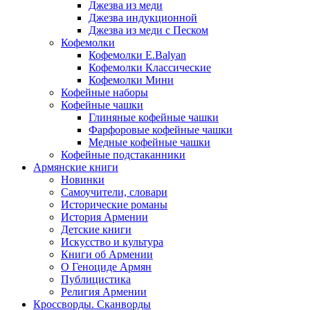
Джезва из меди
Джезва индукционной
Джезва из меди с Песком
Кофемолки
Кофемолки E.Balyan
Кофемолки Классические
Кофемолки Мини
Кофейные наборы
Кофейные чашки
Глиняные кофейные чашки
Фарфоровые кофейные чашки
Медные кофейные чашки
Кофейные подстаканники
Армянские книги
Новинки
Самоучители, словари
Исторические романы
История Армении
Детские книги
Иcкусство и культура
Книги об Армении
О Геноциде Армян
Публицистика
Религия Армении
Кроссворды. Сканворды