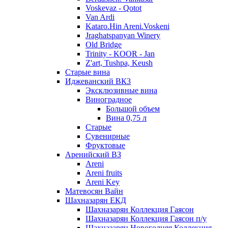
Voskevaz - Qotot
Van Ardi
Kataro.Hin Areni.Voskeni
Jraghatspanyan Winery
Old Bridge
Trinity - KOOR - Jan
Z'art, Tushpa, Keush
Старые вина
Иджеванский ВК3
Эксклюзивные вина
Виноградное
Большой объем
Вина 0,75 л
Старые
Сувенирные
Фруктовые
Аренийский ВЗ
Areni
Areni fruits
Areni Key
Матевосян Вайн
Шахназарян ЕКД
Шахназарян Коллекция Гаясон
Шахназарян Коллекция Гаясон п/у
Шахназарян Новогодняя Коллекция