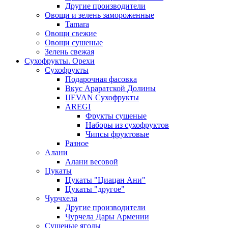
Другие производители
Овощи и зелень замороженные
Tamara
Овощи свежие
Овощи сушеные
Зелень свежая
Сухофрукты. Орехи
Сухофрукты
Подарочная фасовка
Вкус Араратской Долины
IJEVAN Сухофрукты
AREGI
Фрукты сушеные
Наборы из сухофруктов
Чипсы фруктовые
Разное
Алани
Алани весовой
Цукаты
Цукаты "Циацан Ани"
Цукаты "другое"
Чурчхела
Другие производители
Чурчела Дары Армении
Сушеные ягоды