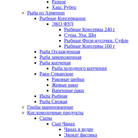
Разное
Хаш. Рубец
Рыба из Армении
Рыбные Консервации
ЭКО ФУД
Рыбные Консервы 240 г
Супы. Уха. Щи
Рыбные Филе-кусочки. Суфле
Рыбные Консервы 160 г
Рыба Охлажденная
Рыба замороженная
Рыба копченая
Рыба холодного копчения
Раки Севанские
Раковые шейки
Живые раки
Варенные раки
Икра Рыбная
Рыба Свежая
Грибы маринованные
Кисломолочные продукты
Сыры
Сыр Чанах
Чанах в ведре
Экокат фасовка