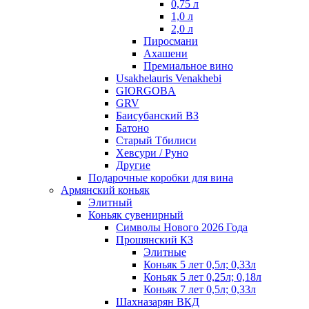
0,75 л
1,0 л
2,0 л
Пиросмани
Ахашени
Премиальное вино
Usakhelauris Venakhebi
GIORGOBA
GRV
Баисубанский ВЗ
Батоно
Старый Тбилиси
Хевсури / Руно
Другие
Подарочные коробки для вина
Армянский коньяк
Элитный
Коньяк сувенирный
Символы Нового 2026 Года
Прошянский КЗ
Элитные
Коньяк 5 лет 0,5л; 0,33л
Коньяк 5 лет 0,25л; 0,18л
Коньяк 7 лет 0,5л; 0,33л
Шахназарян ВКД