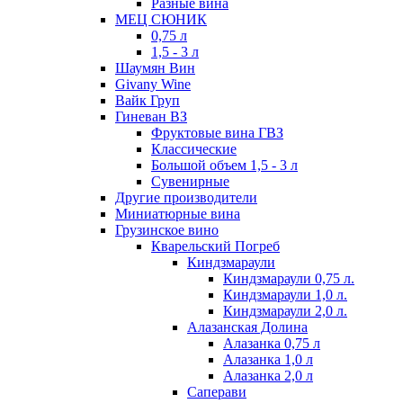
Разные вина
МЕЦ СЮНИК
0,75 л
1,5 - 3 л
Шаумян Вин
Givany Wine
Вайк Груп
Гиневан ВЗ
Фруктовые вина ГВЗ
Классические
Большой объем 1,5 - 3 л
Сувенирные
Другие производители
Миниатюрные вина
Грузинское вино
Кварельский Погреб
Киндзмараули
Киндзмараули 0,75 л.
Киндзмараули 1,0 л.
Киндзмараули 2,0 л.
Алазанская Долина
Алазанка 0,75 л
Алазанка 1,0 л
Алазанка 2,0 л
Саперави