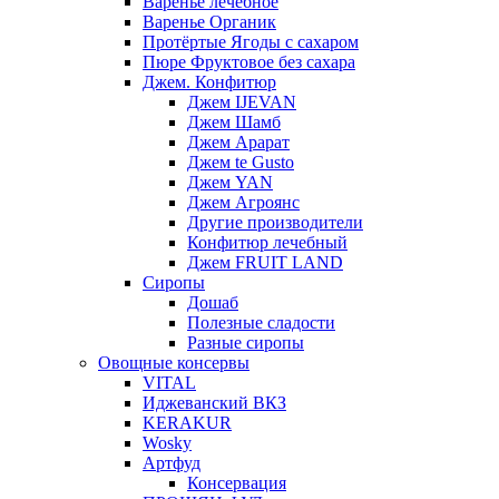
Варенье лечебное
Варенье Органик
Протёртые Ягоды с сахаром
Пюре Фруктовое без сахара
Джем. Конфитюр
Джем IJEVAN
Джем Шамб
Джем Арарат
Джем te Gusto
Джем YAN
Джем Агроянс
Другие производители
Конфитюр лечебный
Джем FRUIT LAND
Сиропы
Дошаб
Полезные сладости
Разные сиропы
Овощные консервы
VITAL
Иджеванский ВКЗ
KERAKUR
Wosky
Артфуд
Консервация