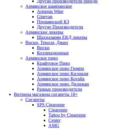
Другие производители бренди
Армянское шампанское
Armenia Wine
Ginevan
Прошянский КЗ
Другие Производители
Армянские ликеры
Шахназарян ЕКД ликеры
Виски, Текила, Джин
Виски
Коллекционные
Армянское пиво
Крафтовое Пиво
Армянское пиво Гюмри
Армянское пиво Киликия
Армянское пиво Котайк
Армянское пиво Дилижан
Разные производители
Витрина магазина сигареты 18+
Cигареты
SPS Cigaronne
Сigaronne
Tattoo by Cigaronne
Center
AMG