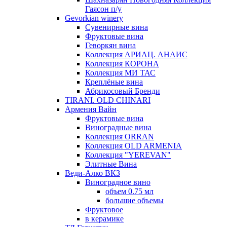
Гаясон п/у
Gevorkian winery
Сувенирные вина
Фруктовые вина
Геворкян вина
Коллекция АРИАЦ. АНАИС
Коллекция КОРОНА
Коллекция МИ ТАС
Креплёные вина
Абрикосовый Бренди
TIRANI. OLD CHINARI
Армения Вайн
Фруктовые вина
Виноградные вина
Коллекция ORRAN
Коллекция OLD ARMENIA
Коллекция "YEREVAN"
Элитные Вина
Веди-Алко ВКЗ
Виноградное вино
объем 0.75 мл
большие объемы
Фруктовое
в керамике