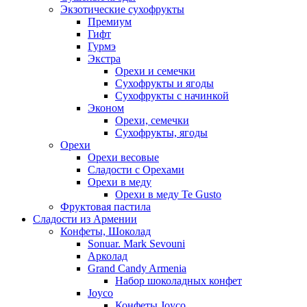
Экзотические сухофрукты
Премиум
Гифт
Гурмэ
Экстра
Орехи и семечки
Сухофрукты и ягоды
Сухофрукты с начинкой
Эконом
Орехи, семечки
Сухофрукты, ягоды
Орехи
Орехи весовые
Сладости с Орехами
Орехи в меду
Орехи в меду Te Gusto
Фруктовая пастила
Сладости из Армении
Конфеты, Шоколад
Sonuar. Mark Sevouni
Арколад
Grand Candy Armenia
Набор шоколадных конфет
Joyco
Конфеты Joyco