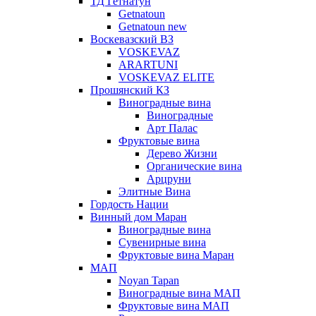
ТД Гетнатун
Getnatoun
Getnatoun new
Воскевазский ВЗ
VOSKEVAZ
ARARTUNI
VOSKEVAZ ELITE
Прошянский КЗ
Виноградные вина
Виноградные
Арт Палас
Фруктовые вина
Дерево Жизни
Органические вина
Арцруни
Элитные Вина
Гордость Нации
Винный дом Маран
Виноградные вина
Сувенирные вина
Фруктовые вина Маран
МАП
Noyan Tapan
Виноградные вина МАП
Фруктовые вина МАП