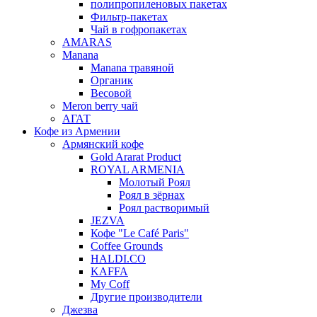
полипропиленовых пакетах
Фильтр-пакетах
Чай в гофропакетах
AMARAS
Manana
Manana травяной
Органик
Весовой
Meron berry чай
АГАТ
Кофе из Армении
Армянский кофе
Gold Ararat Product
ROYAL ARMENIA
Молотый Роял
Роял в зёрнах
Роял растворимый
JEZVA
Кофе "Le Café Paris"
Coffee Grounds
HALDI.CO
KAFFA
My Coff
Другие производители
Джезва