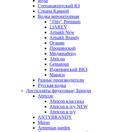
Муш
Степанакертский КЗ
Страна Камней
Водка миниатюрная
"Thiv" Premium
LIAREV
Artsakh New
Artsakh Brandy
Оганян
Прошянский
Миджнаберд
Abricon
Getnatoun
Иджеванский ВКЗ
Мараси
Разные производители
Русская водка
Дистилляты фруктовые; Бренди
Abricon
Abricon классика
Abricon в п/у NEW
Abricon в п/у
ANTYBRANDY
Morus
Armenian garden