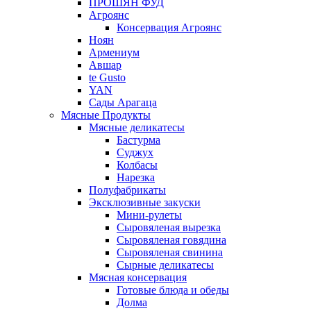
ПРОШЯН ФУД
Агроянс
Консервация Агроянс
Ноян
Армениум
Авшар
te Gusto
YAN
Сады Арагаца
Мясные Продукты
Мясные деликатесы
Бастурма
Суджух
Колбасы
Нарезка
Полуфабрикаты
Эксклюзивные закуски
Мини-рулеты
Сыровяленая вырезка
Сыровяленая говядина
Сыровяленая свинина
Сырные деликатесы
Мясная консервация
Готовые блюда и обеды
Долма