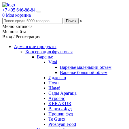
+7 495 646-88-84
0
Моя корзина
x
Меню каталога
Меню сайта
Вход / Регистрация
Армянские продукты
Консервация фруктовая
Варенье
Vital
Варенье маленький объем
Варенье большой объем
Иджеван
Ноян
Шамб
Сады Арагаца
Агроянс
KERAKUR
Варга - Фуд
Прошян фуд
Te Gusto
Proshyan Food