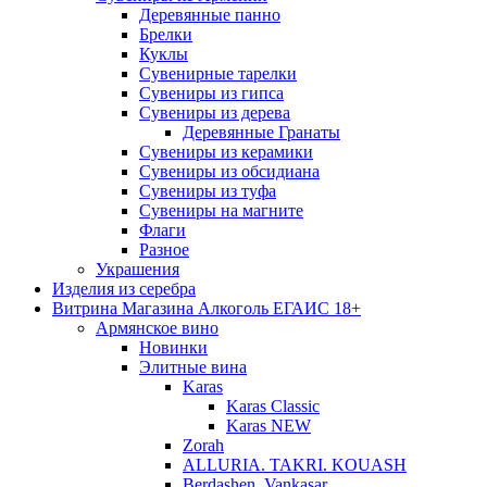
Деревянные панно
Брелки
Куклы
Сувенирные тарелки
Сувениры из гипса
Сувениры из дерева
Деревянные Гранаты
Сувениры из керамики
Сувениры из обсидиана
Сувениры из туфа
Сувениры на магните
Флаги
Разное
Украшения
Изделия из серебра
Витрина Магазина Алкоголь ЕГАИС 18+
Армянское вино
Новинки
Элитные вина
Karas
Karas Classic
Karas NEW
Zorah
ALLURIA. TAKRI. KOUASH
Berdashen. Vankasar