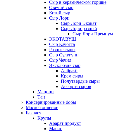
Сыр в керамическом горшке
Овечий сыр
Козий сыр
Сыр Лори
Сыр Лори Экокат
Сыр Лори разный
Сыр Лори Премиум
ЭКОТАВУШ
Сыр Качотта
Разные сыры
Сыр Сулугуни
Сыр Чечил
Эксклюзив сыр
Antipasti
Крем сыры
Полутвердые сыры
Ассорти сыров
Мацони
Тан
Консервированные бобы
Масло топленое
Бакалея
Крупы
Арарат продукт
Масис