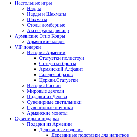
Настольные игры
Нарды
Нарды и Шахматы
Шахматы
Столы ломберные
Аксессуары для игр
Армянские Этно Ковры
Армянские ковры
VIP подарки
История Армении
Статуэтки полистоун
Статуэтки бронза
Армянский Алфавит
Галерея образов
Церкви.Статуэтки
История России
Мировые деятели
Подарки из Дерева
Сувенирные светильники
Сувенирные ночники
Армянские монеты
Сувениры и подарки
Подарки из Армении
Деревянные изделия
Деревянные подставки для напитков