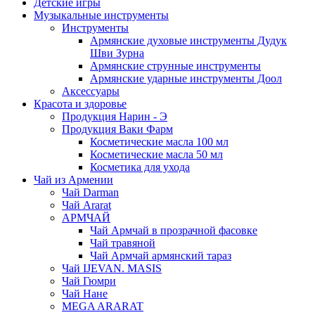
Детские игры
Музыкальные инструменты
Инструменты
Армянские духовые инструменты Дудук
Шви Зурна
Армянские струнные инструменты
Армянские ударные инструменты Доол
Аксессуары
Красота и здоровье
Продукция Нарин - Э
Продукция Ваки Фарм
Косметические масла 100 мл
Косметические масла 50 мл
Косметика для ухода
Чай из Армении
Чай Darman
Чай Ararat
АРМЧАЙ
Чай Армчай в прозрачной фасовке
Чай травяной
Чай Армчай армянский тараз
Чай IJEVAN. MASIS
Чай Гюмри
Чай Нане
MEGA ARARAT