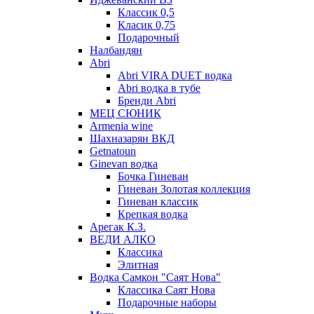
Классик 0,5
Класик 0,75
Подарочный
Налбандян
Abri
Abri VIRA DUET водка
Abri водка в тубе
Бренди Abri
МЕЦ СЮНИК
Armenia wine
Шахназарян ВКД
Getnatoun
Ginevan водка
Бочка Гиневан
Гиневан Золотая коллекция
Гиневан классик
Крепкая водка
Арегак К.З.
ВЕДИ АЛКО
Классика
Элитная
Водка Самкон "Саят Нова"
Классика Саят Нова
Подарочные наборы