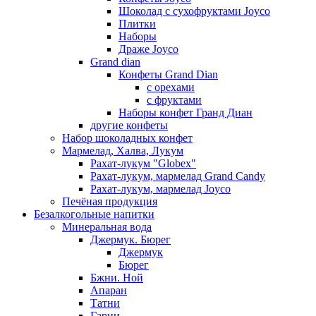
Шоколад с сухофруктами Joyco
Плитки
Наборы
Драже Joyco
Grand dian
Конфеты Grand Dian
с орехами
с фруктами
Наборы конфет Гранд Диан
другие конфеты
Набор шоколадных конфет
Мармелад, Халва, Лукум
Рахат-лукум "Globex"
Рахат-лукум, мармелад Grand Candy
Рахат-лукум, мармелад Joyco
Печёная продукция
Безалкогольные напитки
Минеральная вода
Джермук. Бюрег
Джермук
Бюрег
Бжни. Ной
Апаран
Татни
Гарни