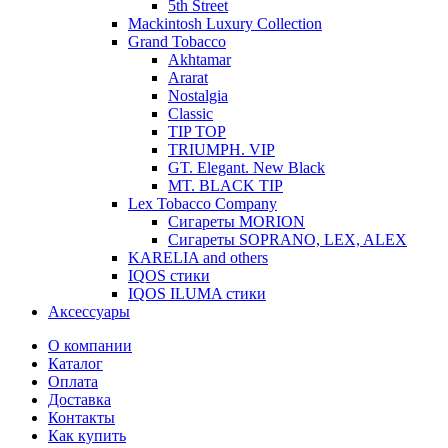
5th Street
Mackintosh Luxury Collection
Grand Tobacco
Akhtamar
Ararat
Nostalgia
Classic
TIP TOP
TRIUMPH. VIP
GT. Elegant. New Black
MT. BLACK TIP
Lex Tobacco Company
Сигареты MORION
Сигареты SOPRANO, LEX, ALEX
KARELIA and others
IQOS стики
IQOS ILUMA стики
Аксессуары
О компании
Каталог
Оплата
Доставка
Контакты
Как купить