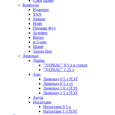
Соки Шамб
Компоты
Иджеван
YAN
Арарат
Ноян
Прошян Фуд
Агроянс
Витал
te Gusto
Шамб
Арцах Био
Лимонад
Дарбас
"ДАРБАС" 0,5 л в стекле
"ДАРБАС" 1,25 л
Ани
Лимонад 0,5 л ПЭТ
Лимонад 0,5 л ст
Лимонад 1,0 л ПЭТ
Лимонад 1,5 л ПЭТ
Ануш
Натахтари
Натахтари 0,5 л
Натахтари 1 л ПЭТ