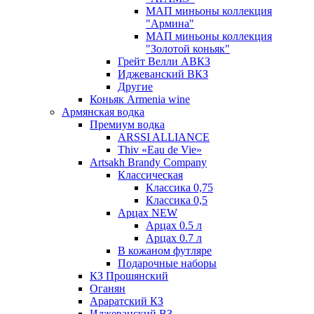
МАП миньоны коллекция
"Армина"
МАП миньоны коллекция
"Золотой коньяк"
Грейт Велли АВКЗ
Иджеванский ВКЗ
Другие
Коньяк Armenia wine
Армянская водка
Премиум водка
ARSSI ALLIANCE
Thiv «Eau de Vie»
Artsakh Brandy Company
Классическая
Классика 0,75
Классика 0,5
Арцах NEW
Арцах 0.5 л
Арцах 0.7 л
В кожаном футляре
Подарочные наборы
КЗ Прошянский
Оганян
Араратский КЗ
Иджеванский ВЗ