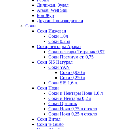
Дилижан. Зулал
Ararat. Well Still
Бон Жур
Другие Производители
Соки
Соки Иджеван
Соки 1.0л
Соки 0.25л
Соки, нектары Арарат
Соки нектары Тетрапак 0,97
Соки Премиум ст. 0,75
Соки SIS Натурал
Соки YAN
Соки 0,930 л
Соки 0,250 л
Соки SIS 1,6 л.
Соки Ноян
Соки и Нектары Ноян 1,0 л
Соки и Нектары 0,2 л
Соки Органик
Соки Ноян 0,75 л стекло
Соки Ноян 0,25 л стекло
Соки Витал
Соки te Gusto