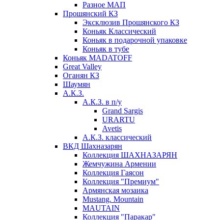
Разное МАП
Прошянский КЗ
Эксклюзив Прошянского КЗ
Коньяк Классический
Коньяк в подарочной упаковке
Коньяк в тубе
Коньяк MADATOFF
Great Valley
Оганян КЗ
Шаумян
А.К.З.
А.К.З. в п/у
Grand Sargis
URARTU
Avetis
А.К.З. классический
ВКД Шахназарян
Коллекция ШАХНАЗАРЯН
Жемчужина Армении
Коллекция Гаясон
Коллекция "Премиум"
Армянская мозаика
Mustang. Mountain
MAUTAIN
Коллекция "Паракар"