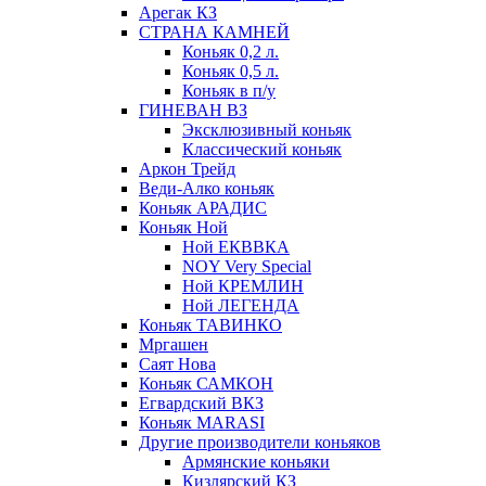
Арегак КЗ
СТРАНА КАМНЕЙ
Коньяк 0,2 л.
Коньяк 0,5 л.
Коньяк в п/у
ГИНЕВАН ВЗ
Эксклюзивный коньяк
Классический коньяк
Аркон Трейд
Веди-Алко коньяк
Коньяк АРАДИС
Коньяк Ной
Ной ЕКВВКА
NOY Very Special
Ной КРЕМЛИН
Ной ЛЕГЕНДА
Коньяк ТАВИНКО
Мргашен
Саят Нова
Коньяк САМКОН
Егвардский ВКЗ
Коньяк MARASI
Другие производители коньяков
Армянские коньяки
Кизлярский КЗ