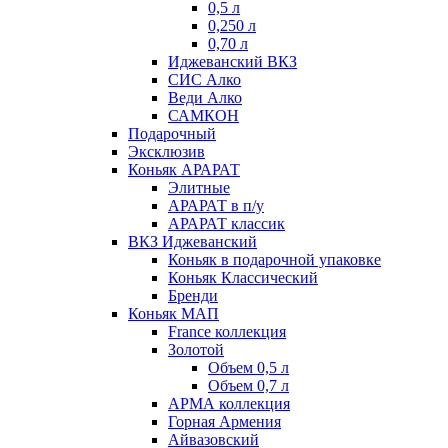
0,5 л
0,250 л
0,70 л
Иджеванский ВКЗ
СИС Алко
Веди Алко
САМКОН
Подарочный
Эксклюзив
Коньяк АРАРАТ
Элитные
АРАРАТ в п/у
АРАРАТ классик
ВКЗ Иджеванский
Коньяк в подарочной упаковке
Коньяк Классический
Бренди
Коньяк МАП
France коллекция
Золотой
Объем 0,5 л
Объем 0,7 л
АРМА коллекция
Горная Армения
Айвазовский