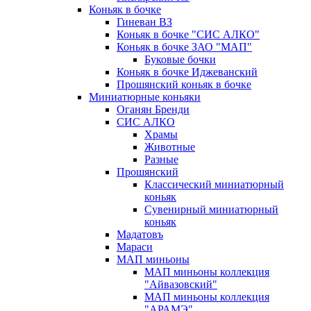
Коньяк в бочке
Гиневан ВЗ
Коньяк в бочке "СИС АЛКО"
Коньяк в бочке ЗАО "МАП"
Буковые бочки
Коньяк в бочке Иджеванский
Прошянский коньяк в бочке
Миниатюрные коньяки
Оганян Бренди
СИС АЛКО
Храмы
Животные
Разные
Прошянский
Классический миниатюрный
коньяк
Сувенирный миниатюрный
коньяк
Мадатовъ
Мараси
МАП миньоны
МАП миньоны коллекция
"Айвазовский"
МАП миньоны коллекция
"АРАМЭ"