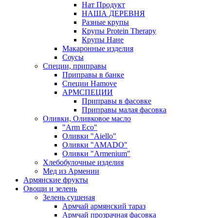
Нат Продукт
НАША ДЕРЕВНЯ
Разные крупы
Крупы Protein Therapy
Крупы Нане
Макаронные изделия
Соусы
Специи, приправы
Приправы в банке
Специи Hamove
АРМСПЕЦИИ
Приправы в фасовке
Приправы малая фасовка
Оливки, Оливковое масло
"Arm Eco"
Оливки "Aiello"
Оливки "AMADO"
Оливки "Armenium"
Хлебобулочные изделия
Мед из Армении
Армянские фрукты
Овощи и зелень
Зелень сушеная
Армчай армянский тараз
Армчай прозрачная фасовка