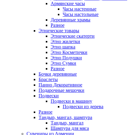
Армянские часы
Часы настенные
Часы настольные
Деревянные храмы
Разное
Этнические товары
Этнические скатерти
Этно жилетки
Этно шапка
Этно Косметички
Этно Подушки
Этно Сумки
Разное
Бочки деревянные
Браслеты
Панно Декоративное
Подарочные мешочки
Подвески
Подвески в машину
Подвески из дерева
Разное
Тандыр, мангал, шампура
Тандыр, мангал
Шампура для мяса
Сувениры из Армении