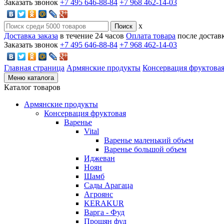
Заказать звонок
+7 495 646-88-84
+7 968 462-14-03
x
Доставка заказа
в течение 24 часов
Оплата товара
после достав
Заказать звонок
+7 495 646-88-84
+7 968 462-14-03
Главная страница
Армянские продукты
Консервация фруктова
Меню каталога
Каталог товаров
Армянские продукты
Консервация фруктовая
Варенье
Vital
Варенье маленький объем
Варенье большой объем
Иджеван
Ноян
Шамб
Сады Арагаца
Агроянс
KERAKUR
Варга - Фуд
Прошян фуд