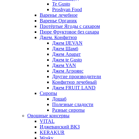
Te Gusto
Proshyan Food
Варенье лечебное
Варенье Органик
Протёртые Ягоды с сахаром
Пюре Фруктовое без сахара
Джем. Конфитюр
Джем IJEVAN
Джем Шамб
Джем Арарат
Джем te Gusto
Джем YAN
Джем Агроянс
Другие производители
Конфитюр лечебный
Джем FRUIT LAND
Сиропы
Дошаб
Полезные сладости
Разные сиропы
Овощные консервы
VITAL
Иджеванский ВКЗ
KERAKUR
Wosky