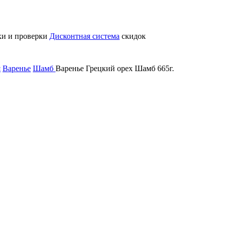
ки и проверки
Дисконтная система
скидок
я
Варенье
Шамб
Варенье Грецкий орех Шамб 665г.