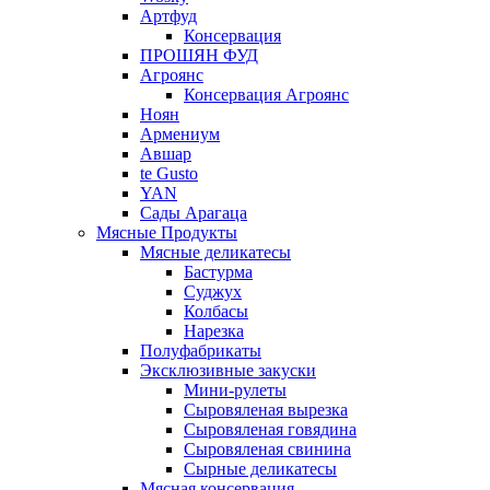
Артфуд
Консервация
ПРОШЯН ФУД
Агроянс
Консервация Агроянс
Ноян
Армениум
Авшар
te Gusto
YAN
Сады Арагаца
Мясные Продукты
Мясные деликатесы
Бастурма
Суджух
Колбасы
Нарезка
Полуфабрикаты
Эксклюзивные закуски
Мини-рулеты
Сыровяленая вырезка
Сыровяленая говядина
Сыровяленая свинина
Сырные деликатесы
Мясная консервация