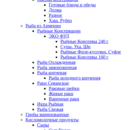
Готовые блюда и обеды
Долма
Разное
Хаш. Рубец
Рыба из Армении
Рыбные Консервации
ЭКО ФУД
Рыбные Консервы 240 г
Супы. Уха. Щи
Рыбные Филе-кусочки. Суфле
Рыбные Консервы 160 г
Рыба Охлажденная
Рыба замороженная
Рыба копченая
Рыба холодного копчения
Раки Севанские
Раковые шейки
Живые раки
Варенные раки
Икра Рыбная
Рыба Свежая
Грибы маринованные
Кисломолочные продукты
Сыры