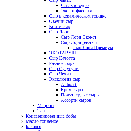
Сыр Чанах
Чанах в ведре
Экокат фасовка
Сыр в керамическом горшке
Овечий сыр
Козий сыр
Сыр Лори
Сыр Лори Экокат
Сыр Лори разный
Сыр Лори Премиум
ЭКОТАВУШ
Сыр Качотта
Разные сыры
Сыр Сулугуни
Сыр Чечил
Эксклюзив сыр
Antipasti
Крем сыры
Полутвердые сыры
Ассорти сыров
Мацони
Тан
Консервированные бобы
Масло топленое
Бакалея