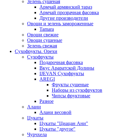
Зелень сушеная
Армчай армянский тараз
Армчай прозрачная фасовка
Другие производители
Овощи и зелень замороженные
Tamara
Овощи свежие
Овощи сушеные
Зелень свежая
Сухофрукты. Орехи
Сухофрукты
Подарочная фасовка
Вкус Араратской Долины
IJEVAN Сухофрукты
AREGI
Фрукты сушеные
Наборы из сухофруктов
Чипсы фруктовые
Разное
Алани
Алани весовой
Цукаты
Цукаты "Циацан Ани"
Цукаты "другое"
Чурчхела