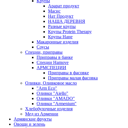
Крупы
Арарат продукт
Масис
Нат Продукт
НАША ДЕРЕВНЯ
Разные крупы
Крупы Protein Therapy
Крупы Нане
Макаронные изделия
Соусы
Специи, приправы
Приправы в банке
Специи Hamove
АРМСПЕЦИИ
Приправы в фасовке
Приправы малая фасовка
Оливки, Оливковое масло
"Arm Eco"
Оливки "Aiello"
Оливки "AMADO"
Оливки "Armenium"
Хлебобулочные изделия
Мед из Армении
Армянские фрукты
Овощи и зелень