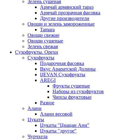
Зелень сушеная
Армчай армянский тараз
Армчай прозрачная фасовка
Другие производители
Овощи и зелень замороженные
Tamara
Овощи свежие
Овощи сушеные
Зелень свежая
Сухофрукты. Орехи
Сухофрукты
Подарочная фасовка
Вкус Араратской Долины
IJEVAN Сухофрукты
AREGI
Фрукты сушеные
Наборы из сухофруктов
Чипсы фруктовые
Разное
Алани
Алани весовой
Цукаты
Цукаты "Циацан Ани"
Цукаты "другое"
Чурчхела