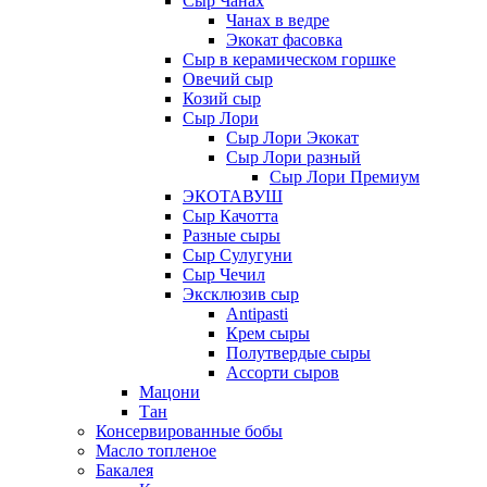
Сыр Чанах
Чанах в ведре
Экокат фасовка
Сыр в керамическом горшке
Овечий сыр
Козий сыр
Сыр Лори
Сыр Лори Экокат
Сыр Лори разный
Сыр Лори Премиум
ЭКОТАВУШ
Сыр Качотта
Разные сыры
Сыр Сулугуни
Сыр Чечил
Эксклюзив сыр
Antipasti
Крем сыры
Полутвердые сыры
Ассорти сыров
Мацони
Тан
Консервированные бобы
Масло топленое
Бакалея