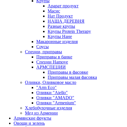
Крупы
Арарат продукт
Масис
Нат Продукт
НАША ДЕРЕВНЯ
Разные крупы
Крупы Protein Therapy
Крупы Нане
Макаронные изделия
Соусы
Специи, приправы
Приправы в банке
Специи Hamove
АРМСПЕЦИИ
Приправы в фасовке
Приправы малая фасовка
Оливки, Оливковое масло
"Arm Eco"
Оливки "Aiello"
Оливки "AMADO"
Оливки "Armenium"
Хлебобулочные изделия
Мед из Армении
Армянские фрукты
Овощи и зелень