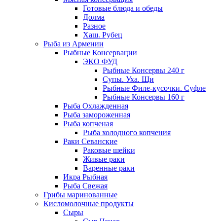
Готовые блюда и обеды
Долма
Разное
Хаш. Рубец
Рыба из Армении
Рыбные Консервации
ЭКО ФУД
Рыбные Консервы 240 г
Супы. Уха. Щи
Рыбные Филе-кусочки. Суфле
Рыбные Консервы 160 г
Рыба Охлажденная
Рыба замороженная
Рыба копченая
Рыба холодного копчения
Раки Севанские
Раковые шейки
Живые раки
Варенные раки
Икра Рыбная
Рыба Свежая
Грибы маринованные
Кисломолочные продукты
Сыры