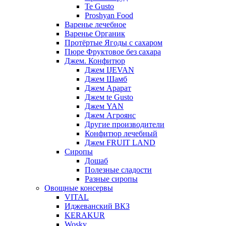
Te Gusto
Proshyan Food
Варенье лечебное
Варенье Органик
Протёртые Ягоды с сахаром
Пюре Фруктовое без сахара
Джем. Конфитюр
Джем IJEVAN
Джем Шамб
Джем Арарат
Джем te Gusto
Джем YAN
Джем Агроянс
Другие производители
Конфитюр лечебный
Джем FRUIT LAND
Сиропы
Дошаб
Полезные сладости
Разные сиропы
Овощные консервы
VITAL
Иджеванский ВКЗ
KERAKUR
Wosky