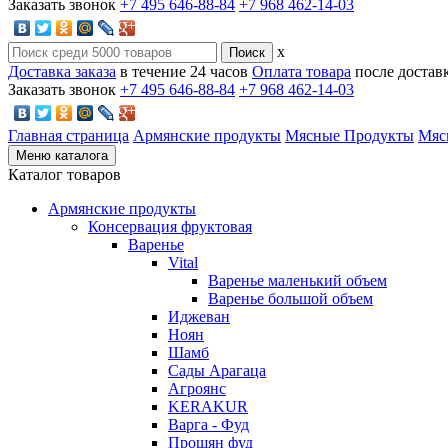
Заказать звонок
+7 495 646-88-84
+7 968 462-14-03
x
Доставка заказа
в течение 24 часов
Оплата товара
после достав
Заказать звонок
+7 495 646-88-84
+7 968 462-14-03
Главная страница
Армянские продукты
Мясные Продукты
Мяс
Меню каталога
Каталог товаров
Армянские продукты
Консервация фруктовая
Варенье
Vital
Варенье маленький объем
Варенье большой объем
Иджеван
Ноян
Шамб
Сады Арагаца
Агроянс
KERAKUR
Варга - Фуд
Прошян фуд