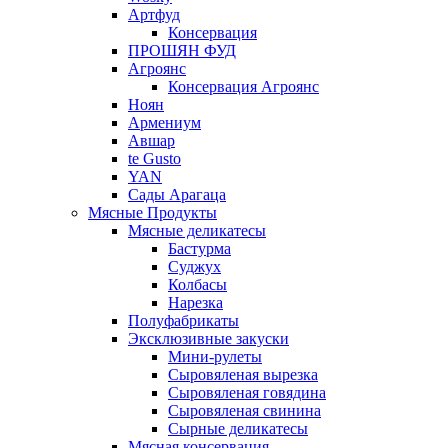
Артфуд
Консервация
ПРОШЯН ФУД
Агроянс
Консервация Агроянс
Ноян
Армениум
Авшар
te Gusto
YAN
Сады Арагаца
Мясные Продукты
Мясные деликатесы
Бастурма
Суджух
Колбасы
Нарезка
Полуфабрикаты
Эксклюзивные закуски
Мини-рулеты
Сыровяленая вырезка
Сыровяленая говядина
Сыровяленая свинина
Сырные деликатесы
Мясная консервация