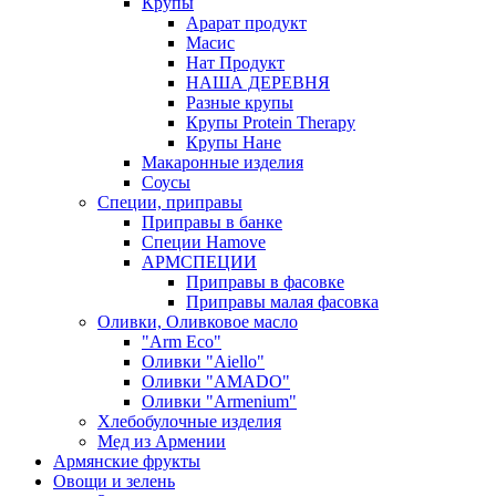
Крупы
Арарат продукт
Масис
Нат Продукт
НАША ДЕРЕВНЯ
Разные крупы
Крупы Protein Therapy
Крупы Нане
Макаронные изделия
Соусы
Специи, приправы
Приправы в банке
Специи Hamove
АРМСПЕЦИИ
Приправы в фасовке
Приправы малая фасовка
Оливки, Оливковое масло
"Arm Eco"
Оливки "Aiello"
Оливки "AMADO"
Оливки "Armenium"
Хлебобулочные изделия
Мед из Армении
Армянские фрукты
Овощи и зелень