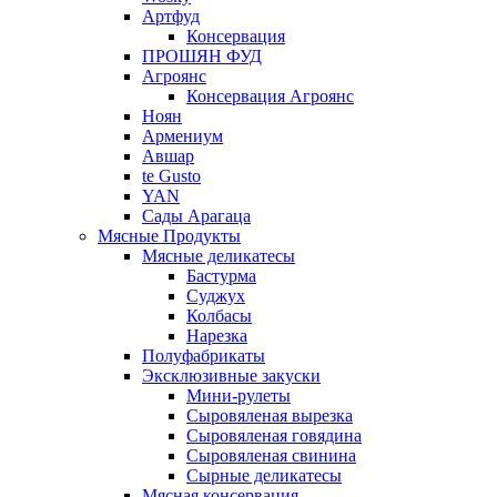
Артфуд
Консервация
ПРОШЯН ФУД
Агроянс
Консервация Агроянс
Ноян
Армениум
Авшар
te Gusto
YAN
Сады Арагаца
Мясные Продукты
Мясные деликатесы
Бастурма
Суджух
Колбасы
Нарезка
Полуфабрикаты
Эксклюзивные закуски
Мини-рулеты
Сыровяленая вырезка
Сыровяленая говядина
Сыровяленая свинина
Сырные деликатесы
Мясная консервация