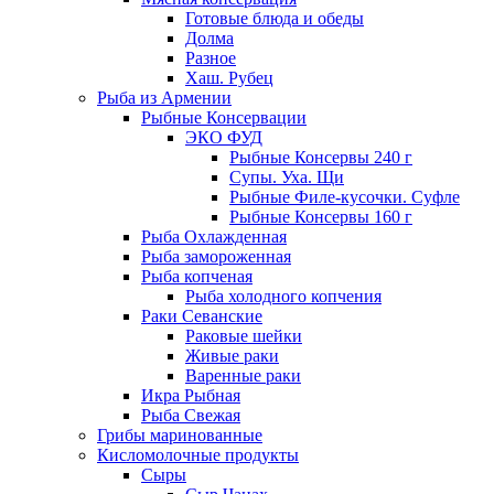
Готовые блюда и обеды
Долма
Разное
Хаш. Рубец
Рыба из Армении
Рыбные Консервации
ЭКО ФУД
Рыбные Консервы 240 г
Супы. Уха. Щи
Рыбные Филе-кусочки. Суфле
Рыбные Консервы 160 г
Рыба Охлажденная
Рыба замороженная
Рыба копченая
Рыба холодного копчения
Раки Севанские
Раковые шейки
Живые раки
Варенные раки
Икра Рыбная
Рыба Свежая
Грибы маринованные
Кисломолочные продукты
Сыры