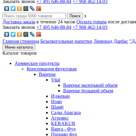
Заказать звонок
+7 495 646-88-84
+7 968 462-14-03
x
Доставка заказа
в течение 24 часов
Оплата товара
после достав
Заказать звонок
+7 495 646-88-84
+7 968 462-14-03
Главная страница
Безалкогольные напитки
Лимонад
Дарбас
"Д
Меню каталога
Каталог товаров
Армянские продукты
Консервация фруктовая
Варенье
Vital
Варенье маленький объем
Варенье большой объем
Иджеван
Ноян
Шамб
Сады Арагаца
Агроянс
KERAKUR
Варга - Фуд
Прошян фуд