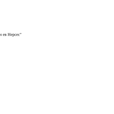
н ев Нерсес"