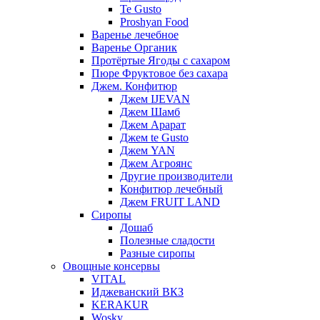
Te Gusto
Proshyan Food
Варенье лечебное
Варенье Органик
Протёртые Ягоды с сахаром
Пюре Фруктовое без сахара
Джем. Конфитюр
Джем IJEVAN
Джем Шамб
Джем Арарат
Джем te Gusto
Джем YAN
Джем Агроянс
Другие производители
Конфитюр лечебный
Джем FRUIT LAND
Сиропы
Дошаб
Полезные сладости
Разные сиропы
Овощные консервы
VITAL
Иджеванский ВКЗ
KERAKUR
Wosky