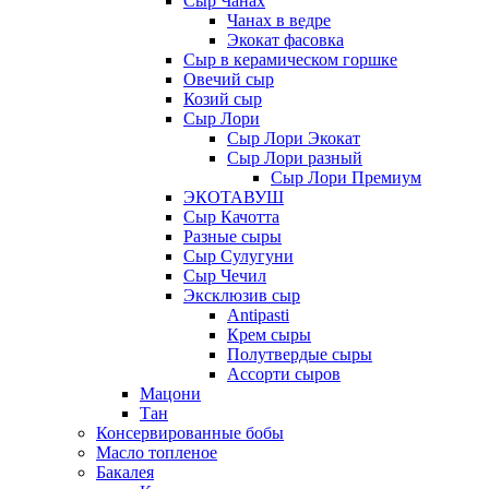
Сыр Чанах
Чанах в ведре
Экокат фасовка
Сыр в керамическом горшке
Овечий сыр
Козий сыр
Сыр Лори
Сыр Лори Экокат
Сыр Лори разный
Сыр Лори Премиум
ЭКОТАВУШ
Сыр Качотта
Разные сыры
Сыр Сулугуни
Сыр Чечил
Эксклюзив сыр
Antipasti
Крем сыры
Полутвердые сыры
Ассорти сыров
Мацони
Тан
Консервированные бобы
Масло топленое
Бакалея