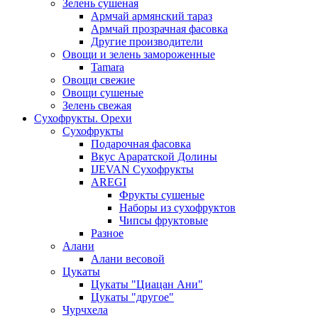
Зелень сушеная
Армчай армянский тараз
Армчай прозрачная фасовка
Другие производители
Овощи и зелень замороженные
Tamara
Овощи свежие
Овощи сушеные
Зелень свежая
Сухофрукты. Орехи
Сухофрукты
Подарочная фасовка
Вкус Араратской Долины
IJEVAN Сухофрукты
AREGI
Фрукты сушеные
Наборы из сухофруктов
Чипсы фруктовые
Разное
Алани
Алани весовой
Цукаты
Цукаты "Циацан Ани"
Цукаты "другое"
Чурчхела