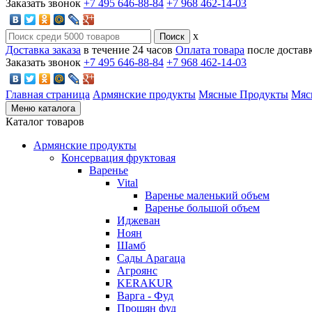
Заказать звонок
+7 495 646-88-84
+7 968 462-14-03
x
Доставка заказа
в течение 24 часов
Оплата товара
после достав
Заказать звонок
+7 495 646-88-84
+7 968 462-14-03
Главная страница
Армянские продукты
Мясные Продукты
Мяс
Меню каталога
Каталог товаров
Армянские продукты
Консервация фруктовая
Варенье
Vital
Варенье маленький объем
Варенье большой объем
Иджеван
Ноян
Шамб
Сады Арагаца
Агроянс
KERAKUR
Варга - Фуд
Прошян фуд