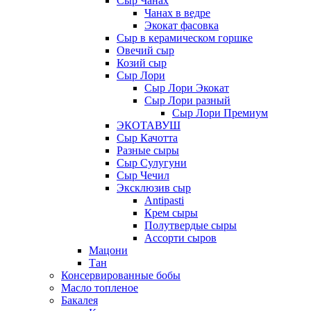
Сыр Чанах
Чанах в ведре
Экокат фасовка
Сыр в керамическом горшке
Овечий сыр
Козий сыр
Сыр Лори
Сыр Лори Экокат
Сыр Лори разный
Сыр Лори Премиум
ЭКОТАВУШ
Сыр Качотта
Разные сыры
Сыр Сулугуни
Сыр Чечил
Эксклюзив сыр
Antipasti
Крем сыры
Полутвердые сыры
Ассорти сыров
Мацони
Тан
Консервированные бобы
Масло топленое
Бакалея