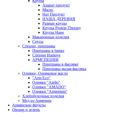
Крупы
Арарат продукт
Масис
Нат Продукт
НАША ДЕРЕВНЯ
Разные крупы
Крупы Protein Therapy
Крупы Нане
Макаронные изделия
Соусы
Специи, приправы
Приправы в банке
Специи Hamove
АРМСПЕЦИИ
Приправы в фасовке
Приправы малая фасовка
Оливки, Оливковое масло
"Arm Eco"
Оливки "Aiello"
Оливки "AMADO"
Оливки "Armenium"
Хлебобулочные изделия
Мед из Армении
Армянские фрукты
Овощи и зелень