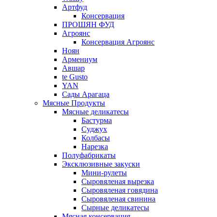
Артфуд
Консервация
ПРОШЯН ФУД
Агроянс
Консервация Агроянс
Ноян
Армениум
Авшар
te Gusto
YAN
Сады Арагаца
Мясные Продукты
Мясные деликатесы
Бастурма
Суджух
Колбасы
Нарезка
Полуфабрикаты
Эксклюзивные закуски
Мини-рулеты
Сыровяленая вырезка
Сыровяленая говядина
Сыровяленая свинина
Сырные деликатесы
Мясная консервация