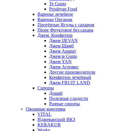
Te Gusto
Proshyan Food
Варенье лечебное
Варенье Органик
Протёртые Ягоды с сахаром
Пюре Фруктовое без сахара
Джем. Конфитюр
Джем IJEVAN
Джем Шамб
Джем Арарат
Джем te Gusto
Джем YAN
Джем Агроянс
Другие производители
Конфитюр лечебный
Джем FRUIT LAND
Сиропы
Дошаб
Полезные сладости
Разные сиропы
Овощные консервы
VITAL
Иджеванский ВКЗ
KERAKUR
Wosky