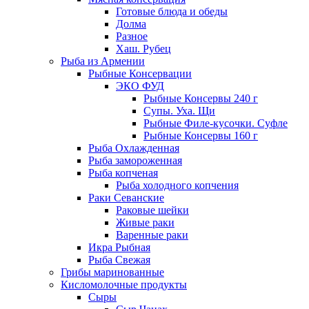
Готовые блюда и обеды
Долма
Разное
Хаш. Рубец
Рыба из Армении
Рыбные Консервации
ЭКО ФУД
Рыбные Консервы 240 г
Супы. Уха. Щи
Рыбные Филе-кусочки. Суфле
Рыбные Консервы 160 г
Рыба Охлажденная
Рыба замороженная
Рыба копченая
Рыба холодного копчения
Раки Севанские
Раковые шейки
Живые раки
Варенные раки
Икра Рыбная
Рыба Свежая
Грибы маринованные
Кисломолочные продукты
Сыры