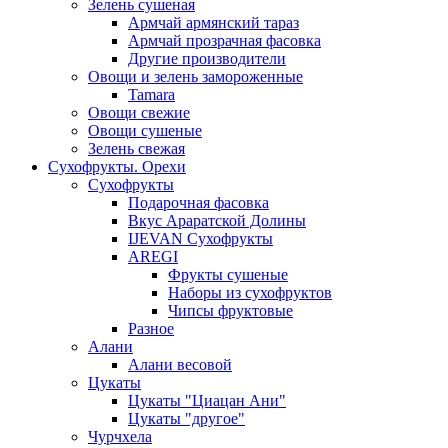
Зелень сушеная
Армчай армянский тараз
Армчай прозрачная фасовка
Другие производители
Овощи и зелень замороженные
Tamara
Овощи свежие
Овощи сушеные
Зелень свежая
Сухофрукты. Орехи
Сухофрукты
Подарочная фасовка
Вкус Араратской Долины
IJEVAN Сухофрукты
AREGI
Фрукты сушеные
Наборы из сухофруктов
Чипсы фруктовые
Разное
Алани
Алани весовой
Цукаты
Цукаты "Циацан Ани"
Цукаты "другое"
Чурчхела