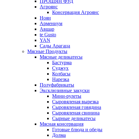
ПРОШЯН ФУД
Агроянс
Консервация Агроянс
Ноян
Армениум
Авшар
te Gusto
YAN
Сады Арагаца
Мясные Продукты
Мясные деликатесы
Бастурма
Суджух
Колбасы
Нарезка
Полуфабрикаты
Эксклюзивные закуски
Мини-рулеты
Сыровяленая вырезка
Сыровяленая говядина
Сыровяленая свинина
Сырные деликатесы
Мясная консервация
Готовые блюда и обеды
Долма