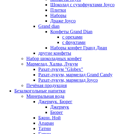
Шоколад с сухофруктами Joyco
Плитки
Наборы
Драже Joyco
Grand dian
Конфеты Grand Dian
с орехами
с фруктами
Наборы конфет Гранд Диан
другие конфеты
Набор шоколадных конфет
Мармелад, Халва, Лукум
Рахат-лукум "Globex"
Рахат-лукум, мармелад Grand Candy
Рахат-лукум, мармелад Joyco
Печёная продукция
Безалкогольные напитки
Минеральная вода
Джермук. Бюрег
Джермук
Бюрег
Бжни. Ной
Апаран
Татни
Гарни