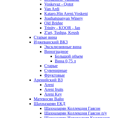
Voskevaz - Qotot
Van Ardi
Kataro.Hin Areni.Voskeni
Jraghatspanyan Winery
Old Bridge
Trinity - KOOR - Jan
Z'art, Tushpa, Keush
Старые вина
Иджеванский ВК3
Эксклюзивные вина
Виноградное
Большой объем
Вина 0,75 л
Старые
Сувенирные
Фруктовые
Аренийский ВЗ
Areni
Areni fruits
Areni Key
Матевосян Вайн
Шахназарян ЕКД
Шахназарян Коллекция Гаясон
Шахназарян Коллекция Гаясон п/у
Шахназарян Новогодняя Коллекция