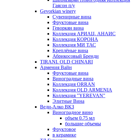
Гаясон п/у
Gevorkian winery
Сувенирные вина
Фруктовые вина
Геворкян вина
Коллекция АРИАЦ. АНАИС
Коллекция КОРОНА
Коллекция МИ ТАС
Креплёные вина
Абрикосовый Бренди
TIRANI. OLD CHINARI
Армения Вайн
Фруктовые вина
Виноградные вина
Коллекция ORRAN
Коллекция OLD ARMENIA
Коллекция "YEREVAN"
Элитные Вина
Веди-Алко ВКЗ
Виноградное вино
объем 0.75 мл
большие объемы
Фруктовое
в керамике