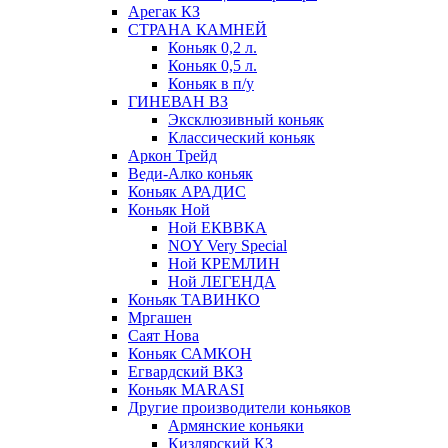
Арегак КЗ
СТРАНА КАМНЕЙ
Коньяк 0,2 л.
Коньяк 0,5 л.
Коньяк в п/у
ГИНЕВАН ВЗ
Эксклюзивный коньяк
Классический коньяк
Аркон Трейд
Веди-Алко коньяк
Коньяк АРАДИС
Коньяк Ной
Ной ЕКВВКА
NOY Very Special
Ной КРЕМЛИН
Ной ЛЕГЕНДА
Коньяк ТАВИНКО
Мргашен
Саят Нова
Коньяк САМКОН
Егвардский ВКЗ
Коньяк MARASI
Другие производители коньяков
Армянские коньяки
Кизлярский КЗ