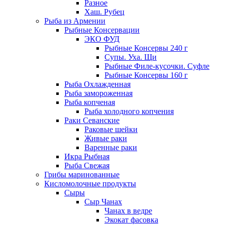
Разное
Хаш. Рубец
Рыба из Армении
Рыбные Консервации
ЭКО ФУД
Рыбные Консервы 240 г
Супы. Уха. Щи
Рыбные Филе-кусочки. Суфле
Рыбные Консервы 160 г
Рыба Охлажденная
Рыба замороженная
Рыба копченая
Рыба холодного копчения
Раки Севанские
Раковые шейки
Живые раки
Варенные раки
Икра Рыбная
Рыба Свежая
Грибы маринованные
Кисломолочные продукты
Сыры
Сыр Чанах
Чанах в ведре
Экокат фасовка