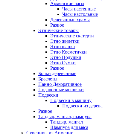
Армянские часы
Часы настенные
Часы настольные
Деревянные храмы
Разное
Этнические товары
Этнические скатерти
Этно жилетки
Этно шапка
Этно Косметички
Этно Подушки
Этно Сумки
Разное
Бочки деревянные
Браслеты
Панно Декоративное
Подарочные мешочки
Подвески
Подвески в машину
Подвески из дерева
Разное
Тандыр, мангал, шампура
Тандыр, мангал
Шампура для мяса
Сувениры из Армении