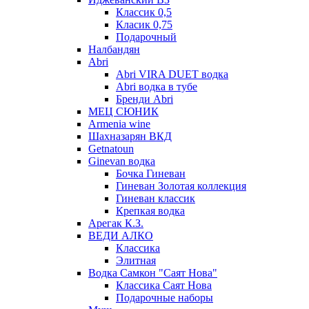
Классик 0,5
Класик 0,75
Подарочный
Налбандян
Abri
Abri VIRA DUET водка
Abri водка в тубе
Бренди Abri
МЕЦ СЮНИК
Armenia wine
Шахназарян ВКД
Getnatoun
Ginevan водка
Бочка Гиневан
Гиневан Золотая коллекция
Гиневан классик
Крепкая водка
Арегак К.З.
ВЕДИ АЛКО
Классика
Элитная
Водка Самкон "Саят Нова"
Классика Саят Нова
Подарочные наборы