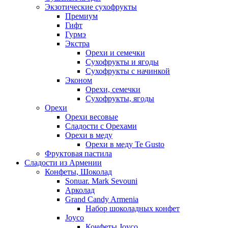
Экзотические сухофрукты
Премиум
Гифт
Гурмэ
Экстра
Орехи и семечки
Сухофрукты и ягоды
Сухофрукты с начинкой
Эконом
Орехи, семечки
Сухофрукты, ягоды
Орехи
Орехи весовые
Сладости с Орехами
Орехи в меду
Орехи в меду Te Gusto
Фруктовая пастила
Сладости из Армении
Конфеты, Шоколад
Sonuar. Mark Sevouni
Арколад
Grand Candy Armenia
Набор шоколадных конфет
Joyco
Конфеты Joyco