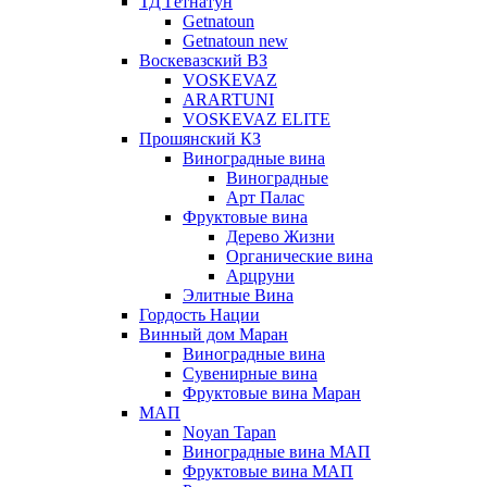
ТД Гетнатун
Getnatoun
Getnatoun new
Воскевазский ВЗ
VOSKEVAZ
ARARTUNI
VOSKEVAZ ELITE
Прошянский КЗ
Виноградные вина
Виноградные
Арт Палас
Фруктовые вина
Дерево Жизни
Органические вина
Арцруни
Элитные Вина
Гордость Нации
Винный дом Маран
Виноградные вина
Сувенирные вина
Фруктовые вина Маран
МАП
Noyan Tapan
Виноградные вина МАП
Фруктовые вина МАП