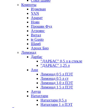
Соки Шамб
Компоты
Иджеван
YAN
Арарат
Ноян
Прошян Фуд
Агроянс
Витал
te Gusto
Шамб
Арцах Био
Лимонад
Дарбас
"ДАРБАС" 0,5 л в стекле
"ДАРБАС" 1,25 л
Ани
Лимонад 0,5 л ПЭТ
Лимонад 0,5 л ст
Лимонад 1,0 л ПЭТ
Лимонад 1,5 л ПЭТ
Ануш
Натахтари
Натахтари 0,5 л
Натахтари 1 л ПЭТ