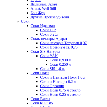
Дилижан. Зулал
Ararat. Well Still
Бон Жур
Другие Производители
Соки
Соки Иджеван
Соки 1.0л
Соки 0.25л
Соки, нектары Арарат
Соки нектары Тетрапак 0,97
Соки Премиум ст. 0,75
Соки SIS Натурал
Соки YAN
Соки 0,930 л
Соки 0,250 л
Соки SIS 1,6 л.
Соки Ноян
Соки и Нектары Ноян 1,0 л
Соки и Нектары 0,2 л
Соки Органик
Соки Ноян 0,75 л стекло
Соки Ноян 0,25 л стекло
Соки Витал
Соки te Gusto