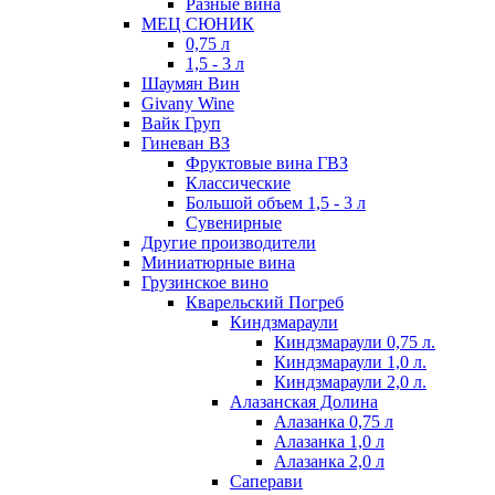
Разные вина
МЕЦ СЮНИК
0,75 л
1,5 - 3 л
Шаумян Вин
Givany Wine
Вайк Груп
Гиневан ВЗ
Фруктовые вина ГВЗ
Классические
Большой объем 1,5 - 3 л
Сувенирные
Другие производители
Миниатюрные вина
Грузинское вино
Кварельский Погреб
Киндзмараули
Киндзмараули 0,75 л.
Киндзмараули 1,0 л.
Киндзмараули 2,0 л.
Алазанская Долина
Алазанка 0,75 л
Алазанка 1,0 л
Алазанка 2,0 л
Саперави