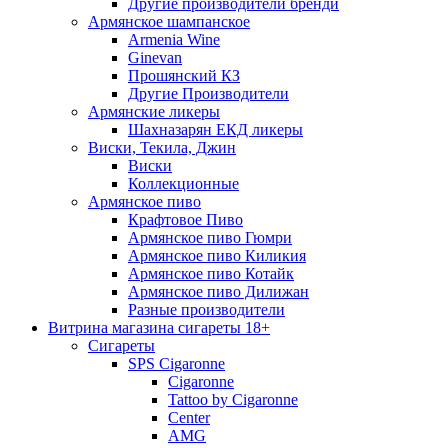
Другие производители бренди
Армянское шампанское
Armenia Wine
Ginevan
Прошянский КЗ
Другие Производители
Армянские ликеры
Шахназарян ЕКД ликеры
Виски, Текила, Джин
Виски
Коллекционные
Армянское пиво
Крафтовое Пиво
Армянское пиво Гюмри
Армянское пиво Киликия
Армянское пиво Котайк
Армянское пиво Дилижан
Разные производители
Витрина магазина сигареты 18+
Cигареты
SPS Cigaronne
Сigaronne
Tattoo by Cigaronne
Center
AMG