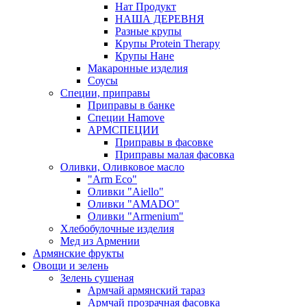
Нат Продукт
НАША ДЕРЕВНЯ
Разные крупы
Крупы Protein Therapy
Крупы Нане
Макаронные изделия
Соусы
Специи, приправы
Приправы в банке
Специи Hamove
АРМСПЕЦИИ
Приправы в фасовке
Приправы малая фасовка
Оливки, Оливковое масло
"Arm Eco"
Оливки "Aiello"
Оливки "AMADO"
Оливки "Armenium"
Хлебобулочные изделия
Мед из Армении
Армянские фрукты
Овощи и зелень
Зелень сушеная
Армчай армянский тараз
Армчай прозрачная фасовка