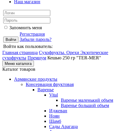
Наш магазин
Запомнить меня
Регистрация
Забыли пароль?
Войти как пользователь:
Главная страница
Сухофрукты. Орехи
Экзотические
сухофрукты
Премиум
Кешью 250 гр "TER-MER"
Меню каталога
Каталог товаров
Армянские продукты
Консервация фруктовая
Варенье
Vital
Варенье маленький объем
Варенье большой объем
Иджеван
Ноян
Шамб
Сады Арагаца