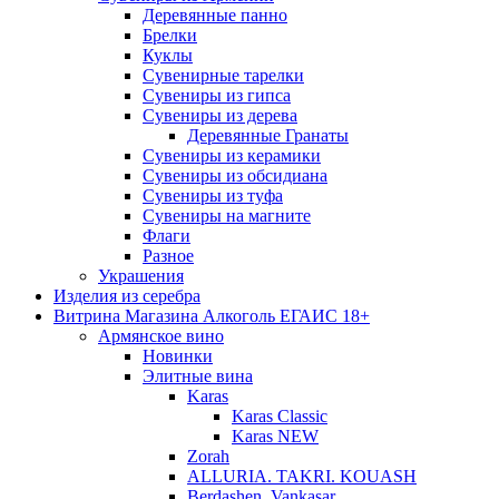
Деревянные панно
Брелки
Куклы
Сувенирные тарелки
Сувениры из гипса
Сувениры из дерева
Деревянные Гранаты
Сувениры из керамики
Сувениры из обсидиана
Сувениры из туфа
Сувениры на магните
Флаги
Разное
Украшения
Изделия из серебра
Витрина Магазина Алкоголь ЕГАИС 18+
Армянское вино
Новинки
Элитные вина
Karas
Karas Classic
Karas NEW
Zorah
ALLURIA. TAKRI. KOUASH
Berdashen. Vankasar