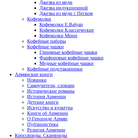
Джезва из меди
Джезва индукционной
Джезва из меди с Песком
Кофемолки
Кофемолки E.Balyan
Кофемолки Классические
Кофемолки Мини
Кофейные наборы
Кофейные чашки
Глиняные кофейные чашки
Фарфоровые кофейные чашки
Медные кофейные чашки
Кофейные подстаканники
Армянские книги
Новинки
Самоучители, словари
Исторические романы
История Армении
Детские книги
Иcкусство и культура
Книги об Армении
О Геноциде Армян
Публицистика
Религия Армении
Кроссворды. Сканворды