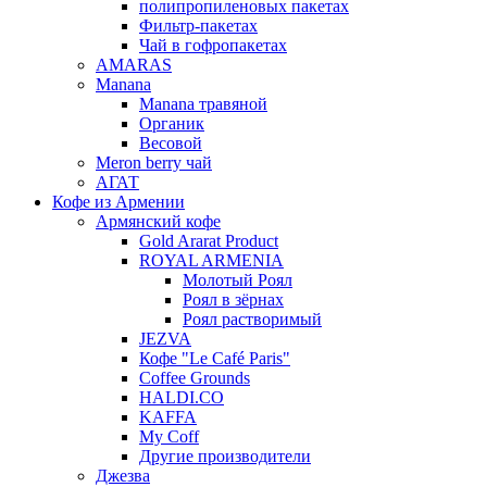
полипропиленовых пакетах
Фильтр-пакетах
Чай в гофропакетах
AMARAS
Manana
Manana травяной
Органик
Весовой
Meron berry чай
АГАТ
Кофе из Армении
Армянский кофе
Gold Ararat Product
ROYAL ARMENIA
Молотый Роял
Роял в зёрнах
Роял растворимый
JEZVA
Кофе "Le Café Paris"
Coffee Grounds
HALDI.CO
KAFFA
My Coff
Другие производители
Джезва