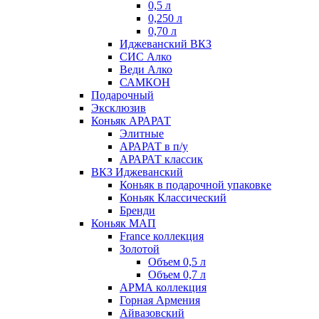
0,5 л
0,250 л
0,70 л
Иджеванский ВКЗ
СИС Алко
Веди Алко
САМКОН
Подарочный
Эксклюзив
Коньяк АРАРАТ
Элитные
АРАРАТ в п/у
АРАРАТ классик
ВКЗ Иджеванский
Коньяк в подарочной упаковке
Коньяк Классический
Бренди
Коньяк МАП
France коллекция
Золотой
Объем 0,5 л
Объем 0,7 л
АРМА коллекция
Горная Армения
Айвазовский