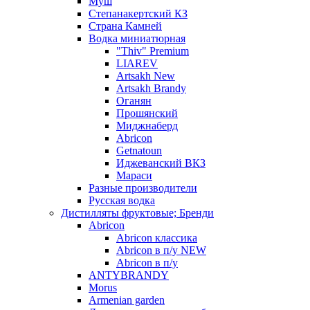
Муш
Степанакертский КЗ
Страна Камней
Водка миниатюрная
"Thiv" Premium
LIAREV
Artsakh New
Artsakh Brandy
Оганян
Прошянский
Миджнаберд
Abricon
Getnatoun
Иджеванский ВКЗ
Мараси
Разные производители
Русская водка
Дистилляты фруктовые; Бренди
Abricon
Abricon классика
Abricon в п/у NEW
Abricon в п/у
ANTYBRANDY
Morus
Armenian garden