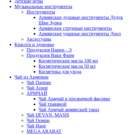
Детские игры
Музыкальные инструменты
Инструменты
Армянские духовые инструменты Дудук
Шви Зурна
Армянские струнные инструменты
Армянские ударные инструменты Доол
Аксессуары
Красота и здоровье
Продукция Нарин - Э
Продукция Ваки Фарм
Косметические масла 100 мл
Косметические масла 50 мл
Косметика для ухода
Чай из Армении
Чай Darman
Чай Ararat
АРМЧАЙ
Чай Армчай в прозрачной фасовке
Чай травяной
Чай Армчай армянский тараз
Чай IJEVAN. MASIS
Чай Гюмри
Чай Нане
MEGA ARARAT