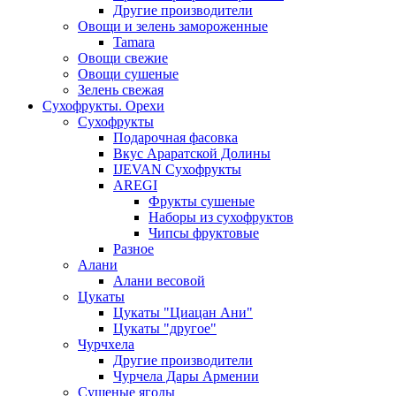
Другие производители
Овощи и зелень замороженные
Tamara
Овощи свежие
Овощи сушеные
Зелень свежая
Сухофрукты. Орехи
Сухофрукты
Подарочная фасовка
Вкус Араратской Долины
IJEVAN Сухофрукты
AREGI
Фрукты сушеные
Наборы из сухофруктов
Чипсы фруктовые
Разное
Алани
Алани весовой
Цукаты
Цукаты "Циацан Ани"
Цукаты "другое"
Чурчхела
Другие производители
Чурчела Дары Армении
Сушеные ягоды