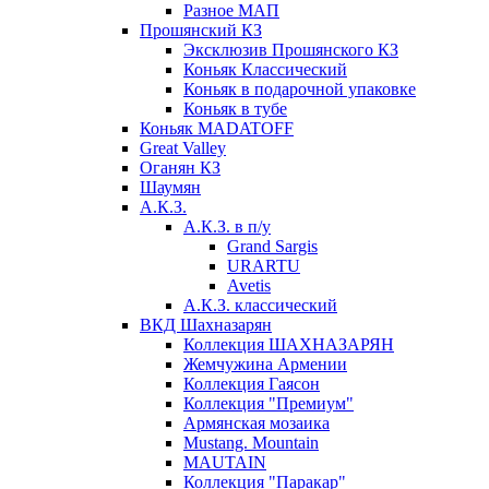
Разное МАП
Прошянский КЗ
Эксклюзив Прошянского КЗ
Коньяк Классический
Коньяк в подарочной упаковке
Коньяк в тубе
Коньяк MADATOFF
Great Valley
Оганян КЗ
Шаумян
А.К.З.
А.К.З. в п/у
Grand Sargis
URARTU
Avetis
А.К.З. классический
ВКД Шахназарян
Коллекция ШАХНАЗАРЯН
Жемчужина Армении
Коллекция Гаясон
Коллекция "Премиум"
Армянская мозаика
Mustang. Mountain
MAUTAIN
Коллекция "Паракар"