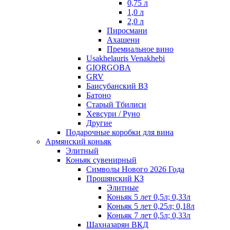
0,75 л
1,0 л
2,0 л
Пиросмани
Ахашени
Премиальное вино
Usakhelauris Venakhebi
GIORGOBA
GRV
Баисубанский ВЗ
Батоно
Старый Тбилиси
Хевсури / Руно
Другие
Подарочные коробки для вина
Армянский коньяк
Элитный
Коньяк сувенирный
Символы Нового 2026 Года
Прошянский КЗ
Элитные
Коньяк 5 лет 0,5л; 0,33л
Коньяк 5 лет 0,25л; 0,18л
Коньяк 7 лет 0,5л; 0,33л
Шахназарян ВКД