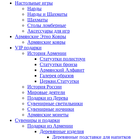
Настольные игры
Нарды
Нарды и Шахматы
Шахматы
Столы ломберные
Аксессуары для игр
Армянские Этно Ковры
Армянские ковры
VIP подарки
История Армении
Статуэтки полистоун
Статуэтки бронза
Армянский Алфавит
Галерея образов
Церкви.Статуэтки
История России
Мировые деятели
Подарки из Дерева
Сувенирные светильники
Сувенирные ночники
Армянские монеты
Сувениры и подарки
Подарки из Армении
Деревянные изделия
Деревянные подставки для напитков