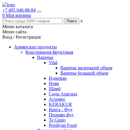
+7 495 646-88-84
0
Моя корзина
x
Меню каталога
Меню сайта
Вход / Регистрация
Армянские продукты
Консервация фруктовая
Варенье
Vital
Варенье маленький объем
Варенье большой объем
Иджеван
Ноян
Шамб
Сады Арагаца
Агроянс
KERAKUR
Варга - Фуд
Прошян фуд
Te Gusto
Proshyan Food