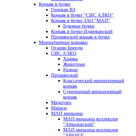
Коньяк в бочке
Гиневан ВЗ
Коньяк в бочке "СИС АЛКО"
Коньяк в бочке ЗАО "МАП"
Буковые бочки
Коньяк в бочке Иджеванский
Прошянский коньяк в бочке
Миниатюрные коньяки
Оганян Бренди
СИС АЛКО
Храмы
Животные
Разные
Прошянский
Классический миниатюрный
коньяк
Сувенирный миниатюрный
коньяк
Мадатовъ
Мараси
МАП миньоны
МАП миньоны коллекция
"Айвазовский"
МАП миньоны коллекция
"АРАМЭ"