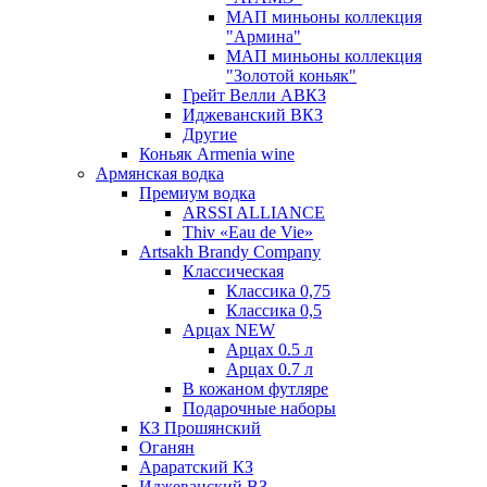
МАП миньоны коллекция
"Армина"
МАП миньоны коллекция
"Золотой коньяк"
Грейт Велли АВКЗ
Иджеванский ВКЗ
Другие
Коньяк Armenia wine
Армянская водка
Премиум водка
ARSSI ALLIANCE
Thiv «Eau de Vie»
Artsakh Brandy Company
Классическая
Классика 0,75
Классика 0,5
Арцах NEW
Арцах 0.5 л
Арцах 0.7 л
В кожаном футляре
Подарочные наборы
КЗ Прошянский
Оганян
Араратский КЗ
Иджеванский ВЗ