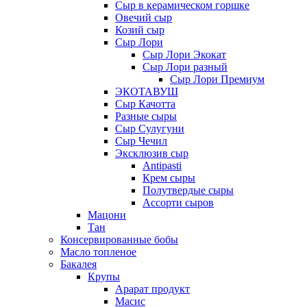
Сыр в керамическом горшке
Овечий сыр
Козий сыр
Сыр Лори
Сыр Лори Экокат
Сыр Лори разный
Сыр Лори Премиум
ЭКОТАВУШ
Сыр Качотта
Разные сыры
Сыр Сулугуни
Сыр Чечил
Эксклюзив сыр
Antipasti
Крем сыры
Полутвердые сыры
Ассорти сыров
Мацони
Тан
Консервированные бобы
Масло топленое
Бакалея
Крупы
Арарат продукт
Масис