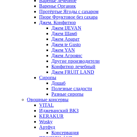
Варенье лечебное
Варенье Органик
Протёртые Ягоды с сахаром
Пюре Фруктовое без сахара
Джем. Конфитюр
Джем IJEVAN
Джем Шамб
Джем Арарат
Джем te Gusto
Джем YAN
Джем Агроянс
Другие производители
Конфитюр лечебный
Джем FRUIT LAND
Сиропы
Дошаб
Полезные сладости
Разные сиропы
Овощные консервы
VITAL
Иджеванский ВКЗ
KERAKUR
Wosky
Артфуд
Консервация