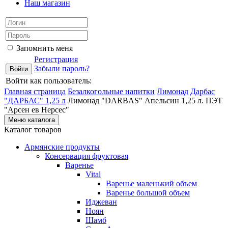
Наш магазин
Запомнить меня
Регистрация
Забыли пароль?
Войти как пользователь:
Главная страница
Безалкогольные напитки
Лимонад
Дарбас
"ДАРБАС" 1,25 л
Лимонад "DARBAS" Апельсин 1,25 л. ПЭТ
"Арсен ев Нерсес"
Меню каталога
Каталог товаров
Армянские продукты
Консервация фруктовая
Варенье
Vital
Варенье маленький объем
Варенье большой объем
Иджеван
Ноян
Шамб