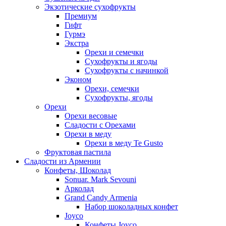
Экзотические сухофрукты
Премиум
Гифт
Гурмэ
Экстра
Орехи и семечки
Сухофрукты и ягоды
Сухофрукты с начинкой
Эконом
Орехи, семечки
Сухофрукты, ягоды
Орехи
Орехи весовые
Сладости с Орехами
Орехи в меду
Орехи в меду Te Gusto
Фруктовая пастила
Сладости из Армении
Конфеты, Шоколад
Sonuar. Mark Sevouni
Арколад
Grand Candy Armenia
Набор шоколадных конфет
Joyco
Конфеты Joyco