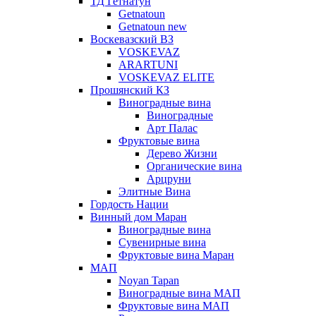
ТД Гетнатун
Getnatoun
Getnatoun new
Воскевазский ВЗ
VOSKEVAZ
ARARTUNI
VOSKEVAZ ELITE
Прошянский КЗ
Виноградные вина
Виноградные
Арт Палас
Фруктовые вина
Дерево Жизни
Органические вина
Арцруни
Элитные Вина
Гордость Нации
Винный дом Маран
Виноградные вина
Сувенирные вина
Фруктовые вина Маран
МАП
Noyan Tapan
Виноградные вина МАП
Фруктовые вина МАП