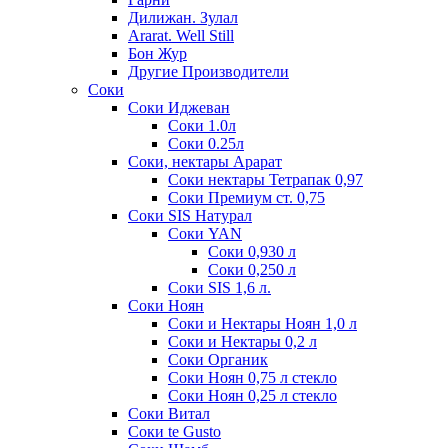
Дилижан. Зулал
Ararat. Well Still
Бон Жур
Другие Производители
Соки
Соки Иджеван
Соки 1.0л
Соки 0.25л
Соки, нектары Арарат
Соки нектары Тетрапак 0,97
Соки Премиум ст. 0,75
Соки SIS Натурал
Соки YAN
Соки 0,930 л
Соки 0,250 л
Соки SIS 1,6 л.
Соки Ноян
Соки и Нектары Ноян 1,0 л
Соки и Нектары 0,2 л
Соки Органик
Соки Ноян 0,75 л стекло
Соки Ноян 0,25 л стекло
Соки Витал
Соки te Gusto