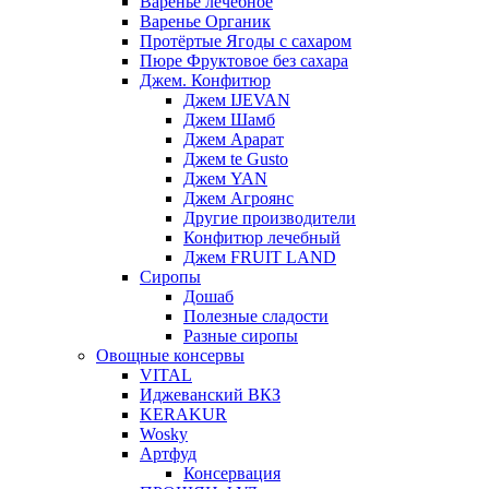
Варенье лечебное
Варенье Органик
Протёртые Ягоды с сахаром
Пюре Фруктовое без сахара
Джем. Конфитюр
Джем IJEVAN
Джем Шамб
Джем Арарат
Джем te Gusto
Джем YAN
Джем Агроянс
Другие производители
Конфитюр лечебный
Джем FRUIT LAND
Сиропы
Дошаб
Полезные сладости
Разные сиропы
Овощные консервы
VITAL
Иджеванский ВКЗ
KERAKUR
Wosky
Артфуд
Консервация