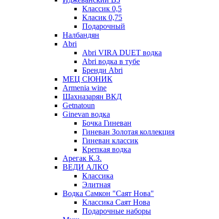
Классик 0,5
Класик 0,75
Подарочный
Налбандян
Abri
Abri VIRA DUET водка
Abri водка в тубе
Бренди Abri
МЕЦ СЮНИК
Armenia wine
Шахназарян ВКД
Getnatoun
Ginevan водка
Бочка Гиневан
Гиневан Золотая коллекция
Гиневан классик
Крепкая водка
Арегак К.З.
ВЕДИ АЛКО
Классика
Элитная
Водка Самкон "Саят Нова"
Классика Саят Нова
Подарочные наборы