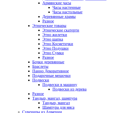
Армянские часы
Часы настенные
Часы настольные
Деревянные храмы
Разное
Этнические товары
Этнические скатерти
Этно жилетки
Этно шапка
Этно Косметички
Этно Подушки
Этно Сумки
Разное
Бочки деревянные
Браслеты
Панно Декоративное
Подарочные мешочки
Подвески
Подвески в машину
Подвески из дерева
Разное
Тандыр, мангал, шампура
Тандыр, мангал
Шампура для мяса
Сувениры из Армении