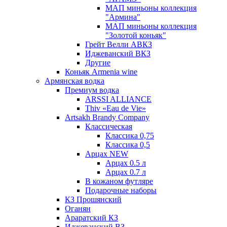
МАП миньоны коллекция
"Армина"
МАП миньоны коллекция
"Золотой коньяк"
Грейт Велли АВКЗ
Иджеванский ВКЗ
Другие
Коньяк Armenia wine
Армянская водка
Премиум водка
ARSSI ALLIANCE
Thiv «Eau de Vie»
Artsakh Brandy Company
Классическая
Классика 0,75
Классика 0,5
Арцах NEW
Арцах 0.5 л
Арцах 0.7 л
В кожаном футляре
Подарочные наборы
КЗ Прошянский
Оганян
Араратский КЗ
Иджеванский ВЗ