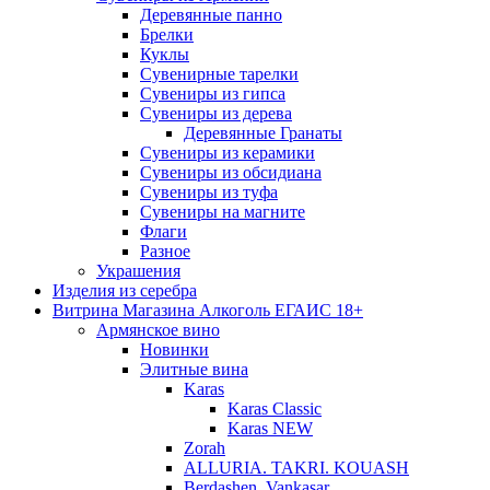
Деревянные панно
Брелки
Куклы
Сувенирные тарелки
Сувениры из гипса
Сувениры из дерева
Деревянные Гранаты
Сувениры из керамики
Сувениры из обсидиана
Сувениры из туфа
Сувениры на магните
Флаги
Разное
Украшения
Изделия из серебра
Витрина Магазина Алкоголь ЕГАИС 18+
Армянское вино
Новинки
Элитные вина
Karas
Karas Classic
Karas NEW
Zorah
ALLURIA. TAKRI. KOUASH
Berdashen. Vankasar