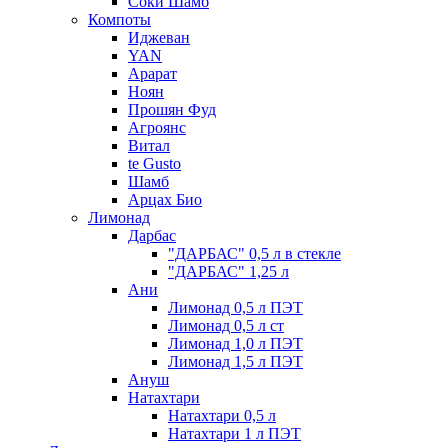
Соки Шамб
Компоты
Иджеван
YAN
Арарат
Ноян
Прошян Фуд
Агроянс
Витал
te Gusto
Шамб
Арцах Био
Лимонад
Дарбас
"ДАРБАС" 0,5 л в стекле
"ДАРБАС" 1,25 л
Ани
Лимонад 0,5 л ПЭТ
Лимонад 0,5 л ст
Лимонад 1,0 л ПЭТ
Лимонад 1,5 л ПЭТ
Ануш
Натахтари
Натахтари 0,5 л
Натахтари 1 л ПЭТ