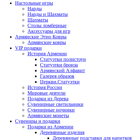
Настольные игры
Нарды
Нарды и Шахматы
Шахматы
Столы ломберные
Аксессуары для игр
Армянские Этно Ковры
Армянские ковры
VIP подарки
История Армении
Статуэтки полистоун
Статуэтки бронза
Армянский Алфавит
Галерея образов
Церкви.Статуэтки
История России
Мировые деятели
Подарки из Дерева
Сувенирные светильники
Сувенирные ночники
Армянские монеты
Сувениры и подарки
Подарки из Армении
Деревянные изделия
Деревянные подставки для напитков