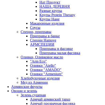
Нат Продукт
НАША ДЕРЕВНЯ
Разные крупы
Крупы Protein Therapy
Крупы Нане
Макаронные изделия
Соусы
Специи, приправы
Приправы в банке
Специи Hamove
АРМСПЕЦИИ
Приправы в фасовке
Приправы малая фасовка
Оливки, Оливковое масло
"Arm Eco"
Оливки "Aiello"
Оливки "AMADO"
Оливки "Armenium"
Хлебобулочные изделия
Мед из Армении
Армянские фрукты
Овощи и зелень
Зелень сушеная
Армчай армянский тараз
Армчай прозрачная фасовка