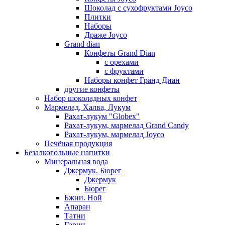
Шоколад с сухофруктами Joyco
Плитки
Наборы
Драже Joyco
Grand dian
Конфеты Grand Dian
с орехами
с фруктами
Наборы конфет Гранд Диан
другие конфеты
Набор шоколадных конфет
Мармелад, Халва, Лукум
Рахат-лукум "Globex"
Рахат-лукум, мармелад Grand Candy
Рахат-лукум, мармелад Joyco
Печёная продукция
Безалкогольные напитки
Минеральная вода
Джермук. Бюрег
Джермук
Бюрег
Бжни. Ной
Апаран
Татни
Гарни