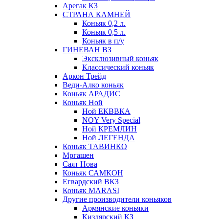
Арегак КЗ
СТРАНА КАМНЕЙ
Коньяк 0,2 л.
Коньяк 0,5 л.
Коньяк в п/у
ГИНЕВАН ВЗ
Эксклюзивный коньяк
Классический коньяк
Аркон Трейд
Веди-Алко коньяк
Коньяк АРАДИС
Коньяк Ной
Ной ЕКВВКА
NOY Very Special
Ной КРЕМЛИН
Ной ЛЕГЕНДА
Коньяк ТАВИНКО
Мргашен
Саят Нова
Коньяк САМКОН
Егвардский ВКЗ
Коньяк MARASI
Другие производители коньяков
Армянские коньяки
Кизлярский КЗ