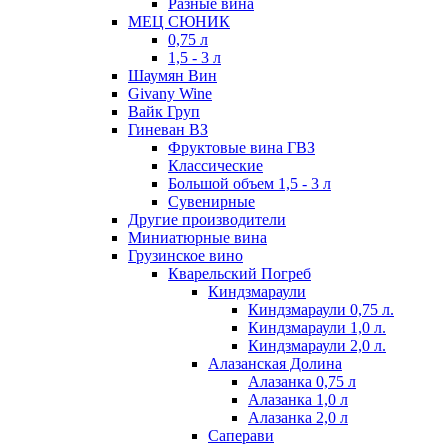
Разные вина
МЕЦ СЮНИК
0,75 л
1,5 - 3 л
Шаумян Вин
Givany Wine
Вайк Груп
Гиневан ВЗ
Фруктовые вина ГВЗ
Классические
Большой объем 1,5 - 3 л
Сувенирные
Другие производители
Миниатюрные вина
Грузинское вино
Кварельский Погреб
Киндзмараули
Киндзмараули 0,75 л.
Киндзмараули 1,0 л.
Киндзмараули 2,0 л.
Алазанская Долина
Алазанка 0,75 л
Алазанка 1,0 л
Алазанка 2,0 л
Саперави