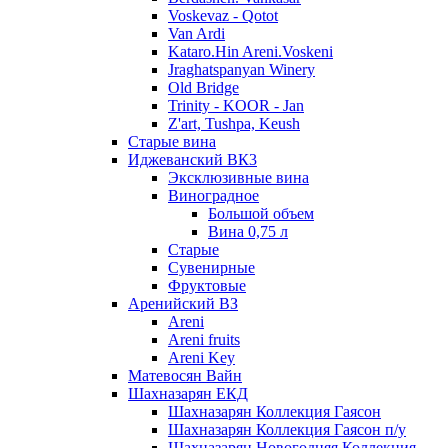
Voskevaz - Qotot
Van Ardi
Kataro.Hin Areni.Voskeni
Jraghatspanyan Winery
Old Bridge
Trinity - KOOR - Jan
Z'art, Tushpa, Keush
Старые вина
Иджеванский ВК3
Эксклюзивные вина
Виноградное
Большой объем
Вина 0,75 л
Старые
Сувенирные
Фруктовые
Аренийский ВЗ
Areni
Areni fruits
Areni Key
Матевосян Вайн
Шахназарян ЕКД
Шахназарян Коллекция Гаясон
Шахназарян Коллекция Гаясон п/у
Шахназарян Новогодняя Коллекция