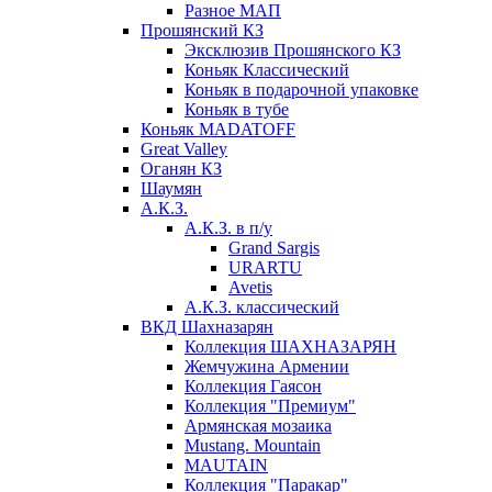
Разное МАП
Прошянский КЗ
Эксклюзив Прошянского КЗ
Коньяк Классический
Коньяк в подарочной упаковке
Коньяк в тубе
Коньяк MADATOFF
Great Valley
Оганян КЗ
Шаумян
А.К.З.
А.К.З. в п/у
Grand Sargis
URARTU
Avetis
А.К.З. классический
ВКД Шахназарян
Коллекция ШАХНАЗАРЯН
Жемчужина Армении
Коллекция Гаясон
Коллекция "Премиум"
Армянская мозаика
Mustang. Mountain
MAUTAIN
Коллекция "Паракар"