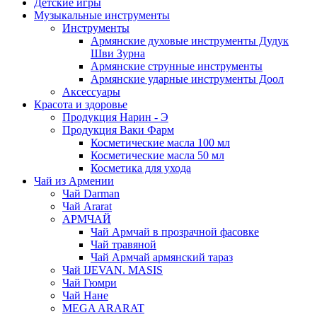
Детские игры
Музыкальные инструменты
Инструменты
Армянские духовые инструменты Дудук
Шви Зурна
Армянские струнные инструменты
Армянские ударные инструменты Доол
Аксессуары
Красота и здоровье
Продукция Нарин - Э
Продукция Ваки Фарм
Косметические масла 100 мл
Косметические масла 50 мл
Косметика для ухода
Чай из Армении
Чай Darman
Чай Ararat
АРМЧАЙ
Чай Армчай в прозрачной фасовке
Чай травяной
Чай Армчай армянский тараз
Чай IJEVAN. MASIS
Чай Гюмри
Чай Нане
MEGA ARARAT