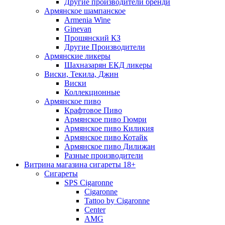
Другие производители бренди
Армянское шампанское
Armenia Wine
Ginevan
Прошянский КЗ
Другие Производители
Армянские ликеры
Шахназарян ЕКД ликеры
Виски, Текила, Джин
Виски
Коллекционные
Армянское пиво
Крафтовое Пиво
Армянское пиво Гюмри
Армянское пиво Киликия
Армянское пиво Котайк
Армянское пиво Дилижан
Разные производители
Витрина магазина сигареты 18+
Cигареты
SPS Cigaronne
Сigaronne
Tattoo by Cigaronne
Center
AMG