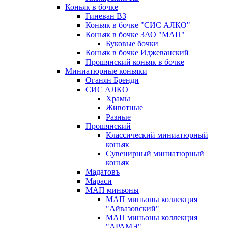
Коньяк в бочке
Гиневан ВЗ
Коньяк в бочке "СИС АЛКО"
Коньяк в бочке ЗАО "МАП"
Буковые бочки
Коньяк в бочке Иджеванский
Прошянский коньяк в бочке
Миниатюрные коньяки
Оганян Бренди
СИС АЛКО
Храмы
Животные
Разные
Прошянский
Классический миниатюрный
коньяк
Сувенирный миниатюрный
коньяк
Мадатовъ
Мараси
МАП миньоны
МАП миньоны коллекция
"Айвазовский"
МАП миньоны коллекция
"АРАМЭ"