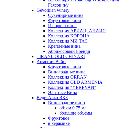
Гаясон п/у
Gevorkian winery
Сувенирные вина
Фруктовые вина
Геворкян вина
Коллекция АРИАЦ. АНАИС
Коллекция КОРОНА
Коллекция МИ ТАС
Креплёные вина
Абрикосовый Бренди
TIRANI. OLD CHINARI
Армения Вайн
Фруктовые вина
Виноградные вина
Коллекция ORRAN
Коллекция OLD ARMENIA
Коллекция "YEREVAN"
Элитные Вина
Веди-Алко ВКЗ
Виноградное вино
объем 0.75 мл
большие объемы
Фруктовое
в керамике