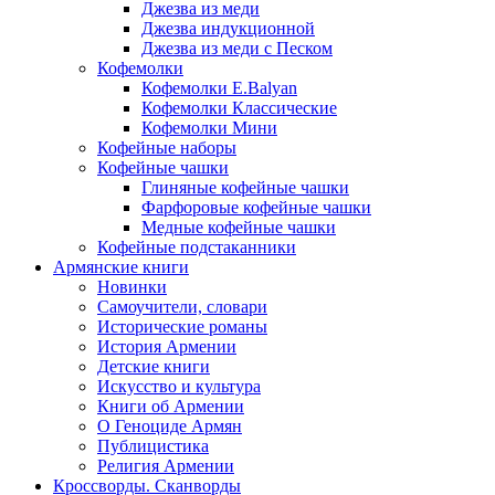
Джезва из меди
Джезва индукционной
Джезва из меди с Песком
Кофемолки
Кофемолки E.Balyan
Кофемолки Классические
Кофемолки Мини
Кофейные наборы
Кофейные чашки
Глиняные кофейные чашки
Фарфоровые кофейные чашки
Медные кофейные чашки
Кофейные подстаканники
Армянские книги
Новинки
Самоучители, словари
Исторические романы
История Армении
Детские книги
Иcкусство и культура
Книги об Армении
О Геноциде Армян
Публицистика
Религия Армении
Кроссворды. Сканворды