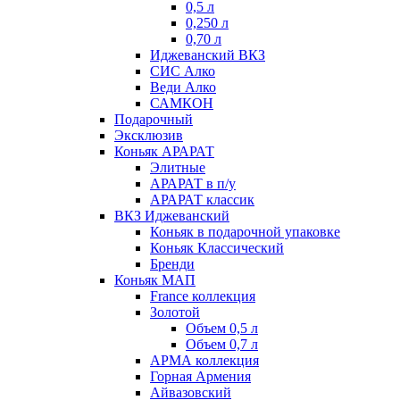
0,5 л
0,250 л
0,70 л
Иджеванский ВКЗ
СИС Алко
Веди Алко
САМКОН
Подарочный
Эксклюзив
Коньяк АРАРАТ
Элитные
АРАРАТ в п/у
АРАРАТ классик
ВКЗ Иджеванский
Коньяк в подарочной упаковке
Коньяк Классический
Бренди
Коньяк МАП
France коллекция
Золотой
Объем 0,5 л
Объем 0,7 л
АРМА коллекция
Горная Армения
Айвазовский