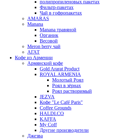
полипропиленовых пакетах
Фильтр-пакетах
Чай в гофропакетах
AMARAS
Manana
Manana травяной
Органик
Весовой
Meron berry чай
АГАТ
Кофе из Армении
Армянский кофе
Gold Ararat Product
ROYAL ARMENIA
Молотый Роял
Роял в зёрнах
Роял растворимый
JEZVA
Кофе "Le Café Paris"
Coffee Grounds
HALDI.CO
KAFFA
My Coff
Другие производители
Джезва