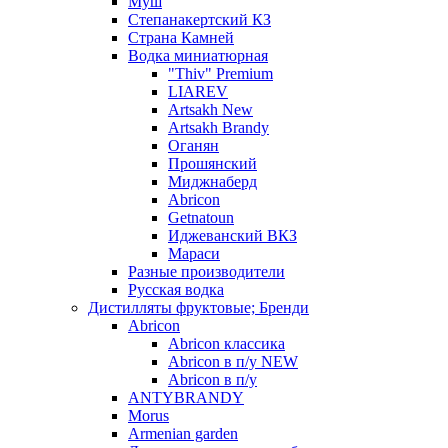
Муш
Степанакертский КЗ
Страна Камней
Водка миниатюрная
"Thiv" Premium
LIAREV
Artsakh New
Artsakh Brandy
Оганян
Прошянский
Миджнаберд
Abricon
Getnatoun
Иджеванский ВКЗ
Мараси
Разные производители
Русская водка
Дистилляты фруктовые; Бренди
Abricon
Abricon классика
Abricon в п/у NEW
Abricon в п/у
ANTYBRANDY
Morus
Armenian garden