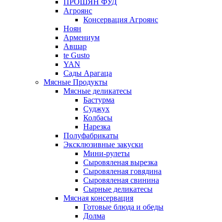
ПРОШЯН ФУД
Агроянс
Консервация Агроянс
Ноян
Армениум
Авшар
te Gusto
YAN
Сады Арагаца
Мясные Продукты
Мясные деликатесы
Бастурма
Суджух
Колбасы
Нарезка
Полуфабрикаты
Эксклюзивные закуски
Мини-рулеты
Сыровяленая вырезка
Сыровяленая говядина
Сыровяленая свинина
Сырные деликатесы
Мясная консервация
Готовые блюда и обеды
Долма