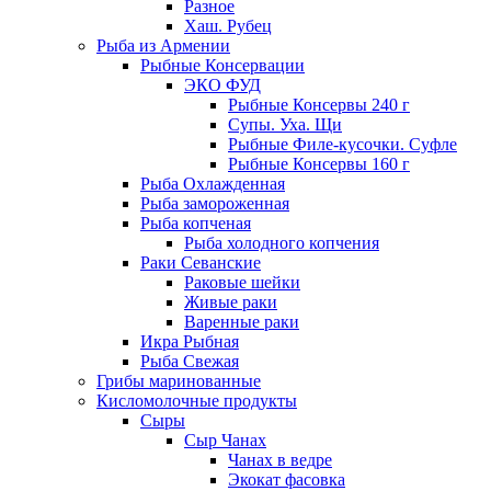
Разное
Хаш. Рубец
Рыба из Армении
Рыбные Консервации
ЭКО ФУД
Рыбные Консервы 240 г
Супы. Уха. Щи
Рыбные Филе-кусочки. Суфле
Рыбные Консервы 160 г
Рыба Охлажденная
Рыба замороженная
Рыба копченая
Рыба холодного копчения
Раки Севанские
Раковые шейки
Живые раки
Варенные раки
Икра Рыбная
Рыба Свежая
Грибы маринованные
Кисломолочные продукты
Сыры
Сыр Чанах
Чанах в ведре
Экокат фасовка