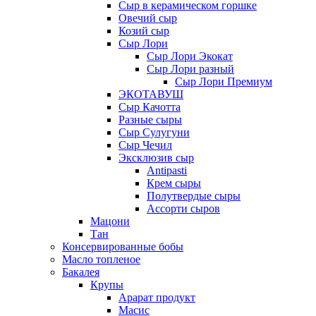
Сыр в керамическом горшке
Овечий сыр
Козий сыр
Сыр Лори
Сыр Лори Экокат
Сыр Лори разный
Сыр Лори Премиум
ЭКОТАВУШ
Сыр Качотта
Разные сыры
Сыр Сулугуни
Сыр Чечил
Эксклюзив сыр
Antipasti
Крем сыры
Полутвердые сыры
Ассорти сыров
Мацони
Тан
Консервированные бобы
Масло топленое
Бакалея
Крупы
Арарат продукт
Масис