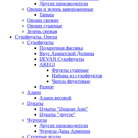
Другие производители
Овощи и зелень замороженные
Tamara
Овощи свежие
Овощи сушеные
Зелень свежая
Сухофрукты. Орехи
Сухофрукты
Подарочная фасовка
Вкус Араратской Долины
IJEVAN Сухофрукты
AREGI
Фрукты сушеные
Наборы из сухофруктов
Чипсы фруктовые
Разное
Алани
Алани весовой
Цукаты
Цукаты "Циацан Ани"
Цукаты "другое"
Чурчхела
Другие производители
Чурчела Дары Армении
Сушеные ягоды