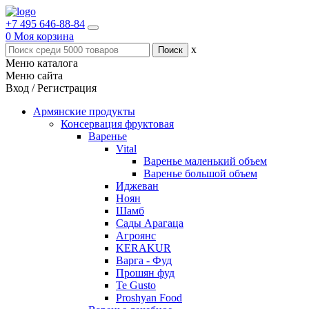
+7 495 646-88-84
0
Моя корзина
x
Меню каталога
Меню сайта
Вход / Регистрация
Армянские продукты
Консервация фруктовая
Варенье
Vital
Варенье маленький объем
Варенье большой объем
Иджеван
Ноян
Шамб
Сады Арагаца
Агроянс
KERAKUR
Варга - Фуд
Прошян фуд
Te Gusto
Proshyan Food