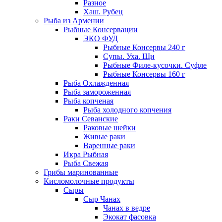
Разное
Хаш. Рубец
Рыба из Армении
Рыбные Консервации
ЭКО ФУД
Рыбные Консервы 240 г
Супы. Уха. Щи
Рыбные Филе-кусочки. Суфле
Рыбные Консервы 160 г
Рыба Охлажденная
Рыба замороженная
Рыба копченая
Рыба холодного копчения
Раки Севанские
Раковые шейки
Живые раки
Варенные раки
Икра Рыбная
Рыба Свежая
Грибы маринованные
Кисломолочные продукты
Сыры
Сыр Чанах
Чанах в ведре
Экокат фасовка