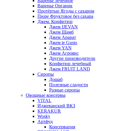
Варенье лечебное
Варенье Органик
Протёртые Ягоды с сахаром
Пюре Фруктовое без сахара
Джем. Конфитюр
Джем IJEVAN
Джем Шамб
Джем Арарат
Джем te Gusto
Джем YAN
Джем Агроянс
Другие производители
Конфитюр лечебный
Джем FRUIT LAND
Сиропы
Дошаб
Полезные сладости
Разные сиропы
Овощные консервы
VITAL
Иджеванский ВКЗ
KERAKUR
Wosky
Артфуд
Консервация