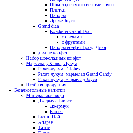
Шоколад с сухофруктами Joyco
Плитки
Наборы
Драже Joyco
Grand dian
Конфеты Grand Dian
с орехами
с фруктами
Наборы конфет Гранд Диан
другие конфеты
Набор шоколадных конфет
Мармелад, Халва, Лукум
Рахат-лукум "Globex"
Рахат-лукум, мармелад Grand Candy
Рахат-лукум, мармелад Joyco
Печёная продукция
Безалкогольные напитки
Минеральная вода
Джермук. Бюрег
Джермук
Бюрег
Бжни. Ной
Апаран
Татни
Гарни