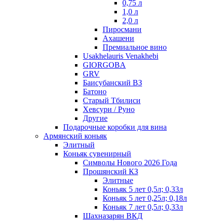
0,75 л
1,0 л
2,0 л
Пиросмани
Ахашени
Премиальное вино
Usakhelauris Venakhebi
GIORGOBA
GRV
Баисубанский ВЗ
Батоно
Старый Тбилиси
Хевсури / Руно
Другие
Подарочные коробки для вина
Армянский коньяк
Элитный
Коньяк сувенирный
Символы Нового 2026 Года
Прошянский КЗ
Элитные
Коньяк 5 лет 0,5л; 0,33л
Коньяк 5 лет 0,25л; 0,18л
Коньяк 7 лет 0,5л; 0,33л
Шахназарян ВКД