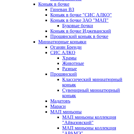
Коньяк в бочке
Гиневан ВЗ
Коньяк в бочке "СИС АЛКО"
Коньяк в бочке ЗАО "МАП"
Буковые бочки
Коньяк в бочке Иджеванский
Прошянский коньяк в бочке
Миниатюрные коньяки
Оганян Бренди
СИС АЛКО
Храмы
Животные
Разные
Прошянский
Классический миниатюрный
коньяк
Сувенирный миниатюрный
коньяк
Мадатовъ
Мараси
МАП миньоны
МАП миньоны коллекция
"Айвазовский"
МАП миньоны коллекция
"АРАМЭ"