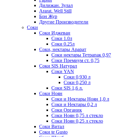
Дилижан. Зулал
Ararat. Well Still
Бон Жур
Другие Производители
Соки
Соки Иджеван
Соки 1.0л
Соки 0.25л
Соки, нектары Арарат
Соки нектары Тетрапак 0,97
Соки Премиум ст. 0,75
Соки SIS Натурал
Соки YAN
Соки 0,930 л
Соки 0,250 л
Соки SIS 1,6 л.
Соки Ноян
Соки и Нектары Ноян 1,0 л
Соки и Нектары 0,2 л
Соки Органик
Соки Ноян 0,75 л стекло
Соки Ноян 0,25 л стекло
Соки Витал
Соки te Gusto