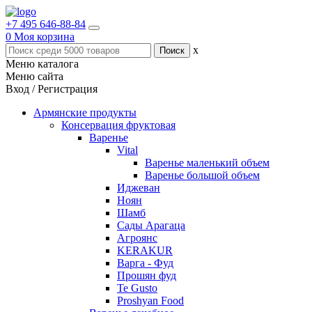
+7 495 646-88-84
0
Моя корзина
x
Меню каталога
Меню сайта
Вход / Регистрация
Армянские продукты
Консервация фруктовая
Варенье
Vital
Варенье маленький объем
Варенье большой объем
Иджеван
Ноян
Шамб
Сады Арагаца
Агроянс
KERAKUR
Варга - Фуд
Прошян фуд
Te Gusto
Proshyan Food