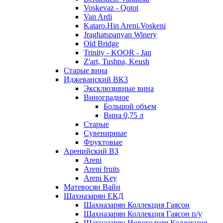
Voskevaz - Qotot
Van Ardi
Kataro.Hin Areni.Voskeni
Jraghatspanyan Winery
Old Bridge
Trinity - KOOR - Jan
Z'art, Tushpa, Keush
Старые вина
Иджеванский ВК3
Эксклюзивные вина
Виноградное
Большой объем
Вина 0,75 л
Старые
Сувенирные
Фруктовые
Аренийский ВЗ
Areni
Areni fruits
Areni Key
Матевосян Вайн
Шахназарян ЕКД
Шахназарян Коллекция Гаясон
Шахназарян Коллекция Гаясон п/у
Шахназарян Новогодняя Коллекция