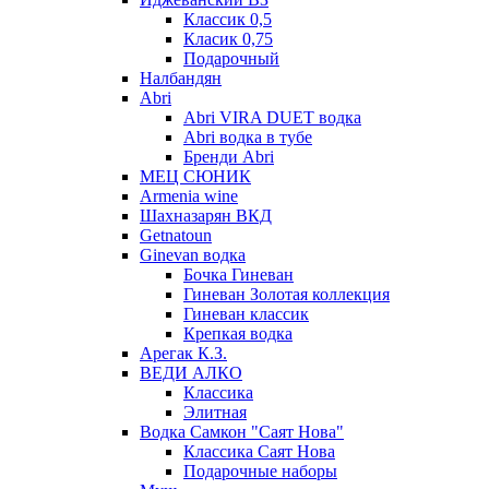
Классик 0,5
Класик 0,75
Подарочный
Налбандян
Abri
Abri VIRA DUET водка
Abri водка в тубе
Бренди Abri
МЕЦ СЮНИК
Armenia wine
Шахназарян ВКД
Getnatoun
Ginevan водка
Бочка Гиневан
Гиневан Золотая коллекция
Гиневан классик
Крепкая водка
Арегак К.З.
ВЕДИ АЛКО
Классика
Элитная
Водка Самкон "Саят Нова"
Классика Саят Нова
Подарочные наборы