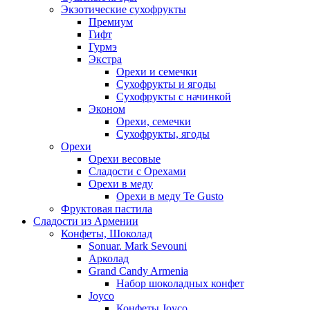
Экзотические сухофрукты
Премиум
Гифт
Гурмэ
Экстра
Орехи и семечки
Сухофрукты и ягоды
Сухофрукты с начинкой
Эконом
Орехи, семечки
Сухофрукты, ягоды
Орехи
Орехи весовые
Сладости с Орехами
Орехи в меду
Орехи в меду Te Gusto
Фруктовая пастила
Сладости из Армении
Конфеты, Шоколад
Sonuar. Mark Sevouni
Арколад
Grand Candy Armenia
Набор шоколадных конфет
Joyco
Конфеты Joyco