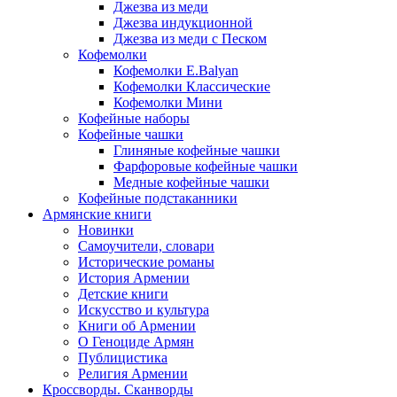
Джезва из меди
Джезва индукционной
Джезва из меди с Песком
Кофемолки
Кофемолки E.Balyan
Кофемолки Классические
Кофемолки Мини
Кофейные наборы
Кофейные чашки
Глиняные кофейные чашки
Фарфоровые кофейные чашки
Медные кофейные чашки
Кофейные подстаканники
Армянские книги
Новинки
Самоучители, словари
Исторические романы
История Армении
Детские книги
Иcкусство и культура
Книги об Армении
О Геноциде Армян
Публицистика
Религия Армении
Кроссворды. Сканворды