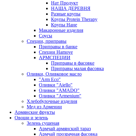
Нат Продукт
НАША ДЕРЕВНЯ
Разные крупы
Крупы Protein Therapy
Крупы Нане
Макаронные изделия
Соусы
Специи, приправы
Приправы в банке
Специи Hamove
АРМСПЕЦИИ
Приправы в фасовке
Приправы малая фасовка
Оливки, Оливковое масло
"Arm Eco"
Оливки "Aiello"
Оливки "AMADO"
Оливки "Armenium"
Хлебобулочные изделия
Мед из Армении
Армянские фрукты
Овощи и зелень
Зелень сушеная
Армчай армянский тараз
Армчай прозрачная фасовка