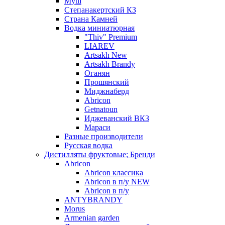
Муш
Степанакертский КЗ
Страна Камней
Водка миниатюрная
"Thiv" Premium
LIAREV
Artsakh New
Artsakh Brandy
Оганян
Прошянский
Миджнаберд
Abricon
Getnatoun
Иджеванский ВКЗ
Мараси
Разные производители
Русская водка
Дистилляты фруктовые; Бренди
Abricon
Abricon классика
Abricon в п/у NEW
Abricon в п/у
ANTYBRANDY
Morus
Armenian garden