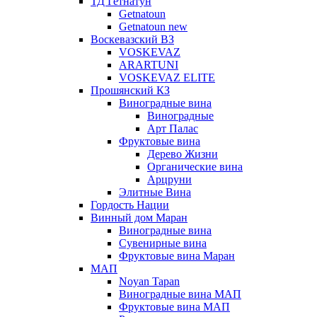
ТД Гетнатун
Getnatoun
Getnatoun new
Воскевазский ВЗ
VOSKEVAZ
ARARTUNI
VOSKEVAZ ELITE
Прошянский КЗ
Виноградные вина
Виноградные
Арт Палас
Фруктовые вина
Дерево Жизни
Органические вина
Арцруни
Элитные Вина
Гордость Нации
Винный дом Маран
Виноградные вина
Сувенирные вина
Фруктовые вина Маран
МАП
Noyan Tapan
Виноградные вина МАП
Фруктовые вина МАП