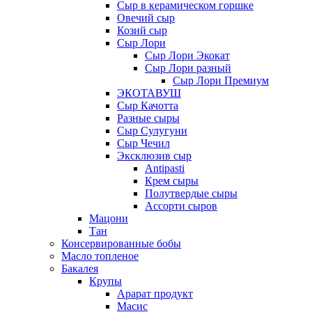
Сыр в керамическом горшке
Овечий сыр
Козий сыр
Сыр Лори
Сыр Лори Экокат
Сыр Лори разный
Сыр Лори Премиум
ЭКОТАВУШ
Сыр Качотта
Разные сыры
Сыр Сулугуни
Сыр Чечил
Эксклюзив сыр
Antipasti
Крем сыры
Полутвердые сыры
Ассорти сыров
Мацони
Тан
Консервированные бобы
Масло топленое
Бакалея
Крупы
Арарат продукт
Масис