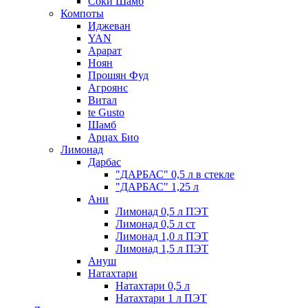
Соки Шамб
Компоты
Иджеван
YAN
Арарат
Ноян
Прошян Фуд
Агроянс
Витал
te Gusto
Шамб
Арцах Био
Лимонад
Дарбас
"ДАРБАС" 0,5 л в стекле
"ДАРБАС" 1,25 л
Ани
Лимонад 0,5 л ПЭТ
Лимонад 0,5 л ст
Лимонад 1,0 л ПЭТ
Лимонад 1,5 л ПЭТ
Ануш
Натахтари
Натахтари 0,5 л
Натахтари 1 л ПЭТ