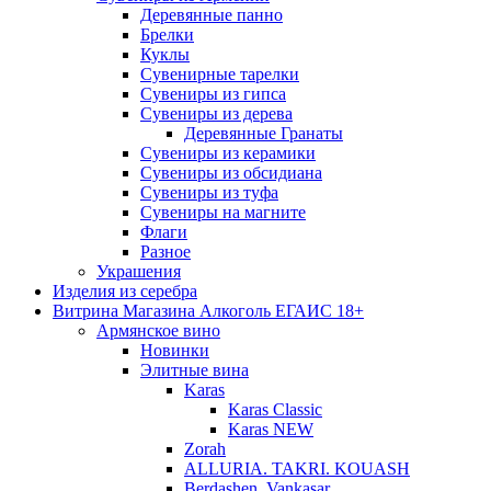
Деревянные панно
Брелки
Куклы
Сувенирные тарелки
Сувениры из гипса
Сувениры из дерева
Деревянные Гранаты
Сувениры из керамики
Сувениры из обсидиана
Сувениры из туфа
Сувениры на магните
Флаги
Разное
Украшения
Изделия из серебра
Витрина Магазина Алкоголь ЕГАИС 18+
Армянское вино
Новинки
Элитные вина
Karas
Karas Classic
Karas NEW
Zorah
ALLURIA. TAKRI. KOUASH
Berdashen. Vankasar