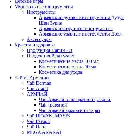
Детские игры
Музыкальные инструменты
Инструменты
Армянские духовые инструменты Дудук
Шви Зурна
Армянские струнные инструменты
Армянские ударные инструменты Доол
Аксессуары
Красота и здоровье
Продукция Нарин - Э
Продукция Ваки Фарм
Косметические масла 100 мл
Косметические масла 50 мл
Косметика для ухода
Чай из Армении
Чай Darman
Чай Ararat
АРМЧАЙ
Чай Армчай в прозрачной фасовке
Чай травяной
Чай Армчай армянский тараз
Чай IJEVAN. MASIS
Чай Гюмри
Чай Нане
MEGA ARARAT