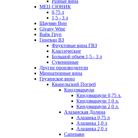
Разные вина
МЕЦ СЮНИК
0,75 л
1,5 - 3 л
Шаумян Вин
Givany Wine
Вайк Груп
Гиневан ВЗ
Фруктовые вина ГВЗ
Классические
Большой объем 1,5 - 3 л
Сувенирные
Другие производители
Миниатюрные вина
Грузинское вино
Кварельский Погреб
Киндзмараули
Киндзмараули 0,75 л.
Киндзмараули 1,0 л.
Киндзмараули 2,0 л.
Алазанская Долина
Алазанка 0,75 л
Алазанка 1,0 л
Алазанка 2,0 л
Саперави