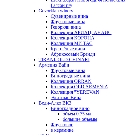
Гаясон п/у
Gevorkian winery
Сувенирные вина
Фруктовые вина
Геворкян вина
Коллекция АРИАЦ. АНАИС
Коллекция КОРОНА
Коллекция МИ ТАС
Креплёные вина
Абрикосовый Бренди
TIRANI. OLD CHINARI
Армения Вайн
Фруктовые вина
Виноградные вина
Коллекция ORRAN
Коллекция OLD ARMENIA
Коллекция "YEREVAN"
Элитные Вина
Веди-Алко ВКЗ
Виноградное вино
объем 0.75 мл
большие объемы
Фруктовое
в керамике