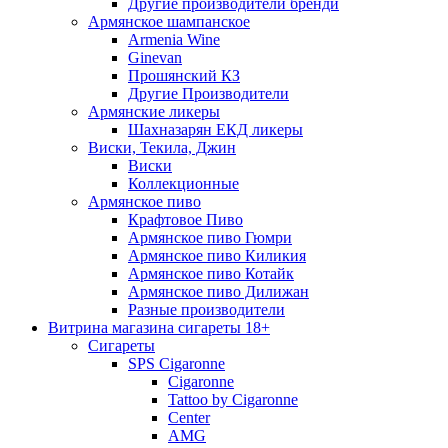
Другие производители бренди
Армянское шампанское
Armenia Wine
Ginevan
Прошянский КЗ
Другие Производители
Армянские ликеры
Шахназарян ЕКД ликеры
Виски, Текила, Джин
Виски
Коллекционные
Армянское пиво
Крафтовое Пиво
Армянское пиво Гюмри
Армянское пиво Киликия
Армянское пиво Котайк
Армянское пиво Дилижан
Разные производители
Витрина магазина сигареты 18+
Cигареты
SPS Cigaronne
Сigaronne
Tattoo by Cigaronne
Center
AMG