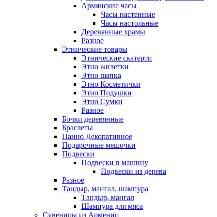
Армянские часы
Часы настенные
Часы настольные
Деревянные храмы
Разное
Этнические товары
Этнические скатерти
Этно жилетки
Этно шапка
Этно Косметички
Этно Подушки
Этно Сумки
Разное
Бочки деревянные
Браслеты
Панно Декоративное
Подарочные мешочки
Подвески
Подвески в машину
Подвески из дерева
Разное
Тандыр, мангал, шампура
Тандыр, мангал
Шампура для мяса
Сувениры из Армении