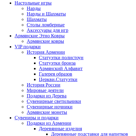
Настольные игры
Нарды
Нарды и Шахматы
Шахматы
Столы ломберные
Аксессуары для игр
Армянские Этно Ковры
Армянские ковры
VIP подарки
История Армении
Статуэтки полистоун
Статуэтки бронза
Армянский Алфавит
Галерея образов
Церкви.Статуэтки
История России
Мировые деятели
Подарки из Дерева
Сувенирные светильники
Сувенирные ночники
Армянские монеты
Сувениры и подарки
Подарки из Армении
Деревянные изделия
Деревянные подставки для напитков