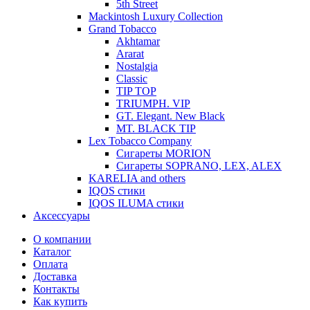
5th Street
Mackintosh Luxury Collection
Grand Tobacco
Akhtamar
Ararat
Nostalgia
Classic
TIP TOP
TRIUMPH. VIP
GT. Elegant. New Black
MT. BLACK TIP
Lex Tobacco Company
Сигареты MORION
Сигареты SOPRANO, LEX, ALEX
KARELIA and others
IQOS стики
IQOS ILUMA стики
Аксессуары
О компании
Каталог
Оплата
Доставка
Контакты
Как купить