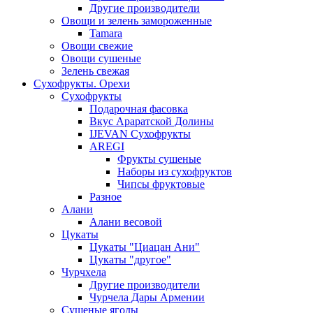
Другие производители
Овощи и зелень замороженные
Tamara
Овощи свежие
Овощи сушеные
Зелень свежая
Сухофрукты. Орехи
Сухофрукты
Подарочная фасовка
Вкус Араратской Долины
IJEVAN Сухофрукты
AREGI
Фрукты сушеные
Наборы из сухофруктов
Чипсы фруктовые
Разное
Алани
Алани весовой
Цукаты
Цукаты "Циацан Ани"
Цукаты "другое"
Чурчхела
Другие производители
Чурчела Дары Армении
Сушеные ягоды