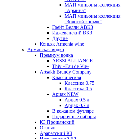
МАП миньоны коллекция
"Армина"
МАП миньоны коллекция
"Золотой коньяк"
Грейт Велли АВКЗ
Иджеванский ВКЗ
Другие
Коньяк Armenia wine
Армянская водка
Премиум водка
ARSSI ALLIANCE
Thiv «Eau de Vie»
Artsakh Brandy Company
Классическая
Классика 0,75
Классика 0,5
Арцах NEW
Арцах 0.5 л
Арцах 0.7 л
В кожаном футляре
Подарочные наборы
КЗ Прошянский
Оганян
Араратский КЗ
Иджеванский ВЗ