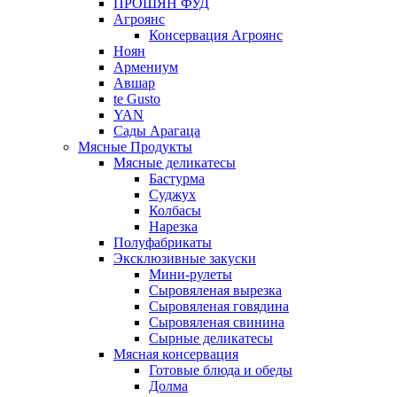
ПРОШЯН ФУД
Агроянс
Консервация Агроянс
Ноян
Армениум
Авшар
te Gusto
YAN
Сады Арагаца
Мясные Продукты
Мясные деликатесы
Бастурма
Суджух
Колбасы
Нарезка
Полуфабрикаты
Эксклюзивные закуски
Мини-рулеты
Сыровяленая вырезка
Сыровяленая говядина
Сыровяленая свинина
Сырные деликатесы
Мясная консервация
Готовые блюда и обеды
Долма