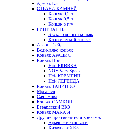
Арегак КЗ
СТРАНА КАМНЕЙ
Коньяк 0,2 л.
Коньяк 0,5 л.
Коньяк в п/у
ГИНЕВАН ВЗ
Эксклюзивный коньяк
Классический коньяк
Аркон Трейд
Веди-Алко коньяк
Коньяк АРАДИС
Коньяк Ной
Ной ЕКВВКА
NOY Very Special
Ной КРЕМЛИН
Ной ЛЕГЕНДА
Коньяк ТАВИНКО
Мргашен
Саят Нова
Коньяк САМКОН
Егвардский ВКЗ
Коньяк MARASI
Другие производители коньяков
Армянские коньяки
Кизлярский КЗ