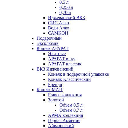
0,5 л
0,250 л
0,70 л
Иджеванский ВКЗ
СИС Алко
Веди Алко
САМКОН
Подарочный
Эксклюзив
Коньяк АРАРАТ
Элитные
АРАРАТ в п/у
АРАРАТ классик
ВКЗ Иджеванский
Коньяк в подарочной упаковке
Коньяк Классический
Бренди
Коньяк МАП
France коллекция
Золотой
Объем 0,5 л
Объем 0,7 л
АРМА коллекция
Горная Армения
Айвазовский