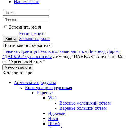
Наш магазин
Запомнить меня
Регистрация
Забыли пароль?
Войти как пользователь:
Главная страница
Безалкогольные напитки
Лимонад
Дарбас
"ДАРБАС" 0,5 л в стекле
Лимонад "DARBAS" Апельсин 0,5л
ст. "Арсен ев Нерсес"
Меню каталога
Каталог товаров
Армянские продукты
Консервация фруктовая
Варенье
Vital
Варенье маленький объем
Варенье большой объем
Иджеван
Ноян
Шамб