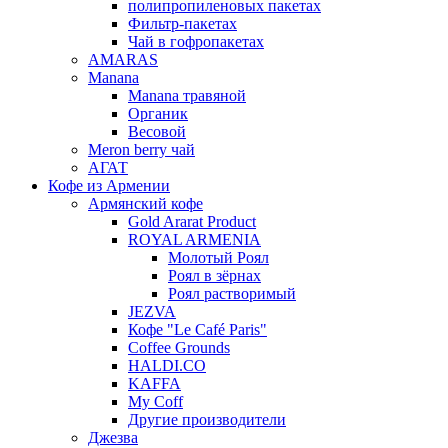
полипропиленовых пакетах
Фильтр-пакетах
Чай в гофропакетах
AMARAS
Manana
Manana травяной
Органик
Весовой
Meron berry чай
АГАТ
Кофе из Армении
Армянский кофе
Gold Ararat Product
ROYAL ARMENIA
Молотый Роял
Роял в зёрнах
Роял растворимый
JEZVA
Кофе "Le Café Paris"
Coffee Grounds
HALDI.CO
KAFFA
My Coff
Другие производители
Джезва