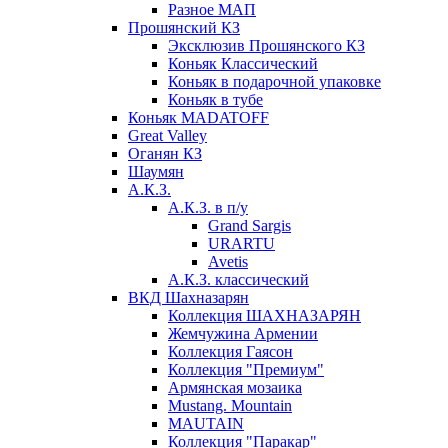
Разное МАП
Прошянский КЗ
Эксклюзив Прошянского КЗ
Коньяк Классический
Коньяк в подарочной упаковке
Коньяк в тубе
Коньяк MADATOFF
Great Valley
Оганян КЗ
Шаумян
А.К.З.
А.К.З. в п/у
Grand Sargis
URARTU
Avetis
А.К.З. классический
ВКД Шахназарян
Коллекция ШАХНАЗАРЯН
Жемчужина Армении
Коллекция Гаясон
Коллекция "Премиум"
Армянская мозаика
Mustang. Mountain
MAUTAIN
Коллекция "Паракар"