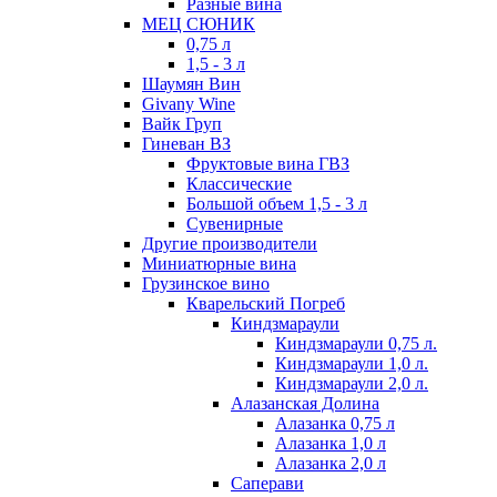
Разные вина
МЕЦ СЮНИК
0,75 л
1,5 - 3 л
Шаумян Вин
Givany Wine
Вайк Груп
Гиневан ВЗ
Фруктовые вина ГВЗ
Классические
Большой объем 1,5 - 3 л
Сувенирные
Другие производители
Миниатюрные вина
Грузинское вино
Кварельский Погреб
Киндзмараули
Киндзмараули 0,75 л.
Киндзмараули 1,0 л.
Киндзмараули 2,0 л.
Алазанская Долина
Алазанка 0,75 л
Алазанка 1,0 л
Алазанка 2,0 л
Саперави