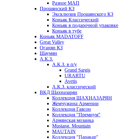
Разное МАП
Прошянский КЗ
Эксклюзив Прошянского КЗ
Коньяк Классический
Коньяк в подарочной упаковке
Коньяк в тубе
Коньяк MADATOFF
Great Valley
Оганян КЗ
Шаумян
А.К.З.
А.К.З. в п/у
Grand Sargis
URARTU
Avetis
А.К.З. классический
ВКД Шахназарян
Коллекция ШАХНАЗАРЯН
Жемчужина Армении
Коллекция Гаясон
Коллекция "Премиум"
Армянская мозаика
Mustang. Mountain
MAUTAIN
Коллекция "Паракар"