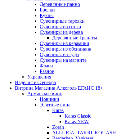
Деревянные панно
Брелки
Куклы
Сувенирные тарелки
Сувениры из гипса
Сувениры из дерева
Деревянные Гранаты
Сувениры из керамики
Сувениры из обсидиана
Сувениры из туфа
Сувениры на магните
Флаги
Разное
Украшения
Изделия из серебра
Витрина Магазина Алкоголь ЕГАИС 18+
Армянское вино
Новинки
Элитные вина
Karas
Karas Classic
Karas NEW
Zorah
ALLURIA. TAKRI. KOUASH
Berdashen. Vankasar