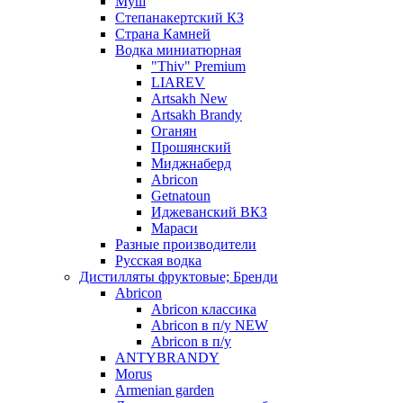
Муш
Степанакертский КЗ
Страна Камней
Водка миниатюрная
"Thiv" Premium
LIAREV
Artsakh New
Artsakh Brandy
Оганян
Прошянский
Миджнаберд
Abricon
Getnatoun
Иджеванский ВКЗ
Мараси
Разные производители
Русская водка
Дистилляты фруктовые; Бренди
Abricon
Abricon классика
Abricon в п/у NEW
Abricon в п/у
ANTYBRANDY
Morus
Armenian garden