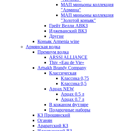
МАП миньоны коллекция
"Армина"
МАП миньоны коллекция
"Золотой коньяк"
Грейт Велли АВКЗ
Иджеванский ВКЗ
Другие
Коньяк Armenia wine
Армянская водка
Премиум водка
ARSSI ALLIANCE
Thiv «Eau de Vie»
Artsakh Brandy Company
Классическая
Классика 0,75
Классика 0,5
Арцах NEW
Арцах 0.5 л
Арцах 0.7 л
В кожаном футляре
Подарочные наборы
КЗ Прошянский
Оганян
Араратский КЗ
Иджеванский ВЗ