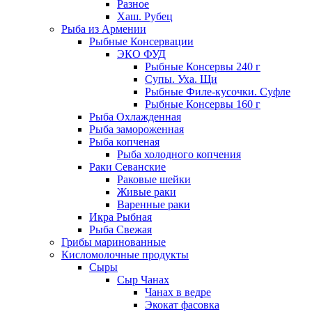
Разное
Хаш. Рубец
Рыба из Армении
Рыбные Консервации
ЭКО ФУД
Рыбные Консервы 240 г
Супы. Уха. Щи
Рыбные Филе-кусочки. Суфле
Рыбные Консервы 160 г
Рыба Охлажденная
Рыба замороженная
Рыба копченая
Рыба холодного копчения
Раки Севанские
Раковые шейки
Живые раки
Варенные раки
Икра Рыбная
Рыба Свежая
Грибы маринованные
Кисломолочные продукты
Сыры
Сыр Чанах
Чанах в ведре
Экокат фасовка