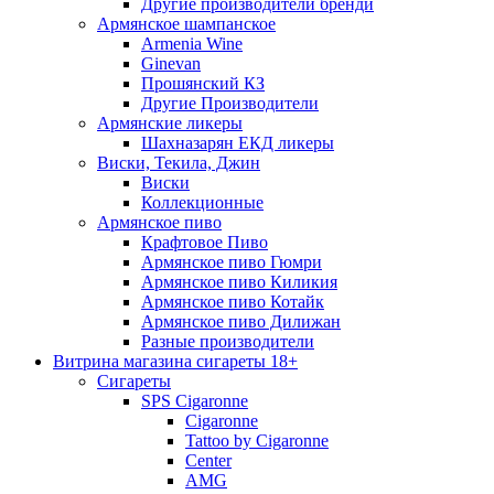
Другие производители бренди
Армянское шампанское
Armenia Wine
Ginevan
Прошянский КЗ
Другие Производители
Армянские ликеры
Шахназарян ЕКД ликеры
Виски, Текила, Джин
Виски
Коллекционные
Армянское пиво
Крафтовое Пиво
Армянское пиво Гюмри
Армянское пиво Киликия
Армянское пиво Котайк
Армянское пиво Дилижан
Разные производители
Витрина магазина сигареты 18+
Cигареты
SPS Cigaronne
Сigaronne
Tattoo by Cigaronne
Center
AMG