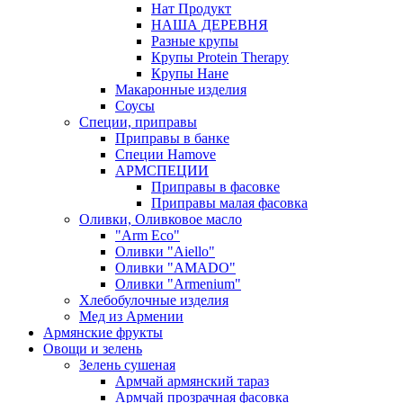
Нат Продукт
НАША ДЕРЕВНЯ
Разные крупы
Крупы Protein Therapy
Крупы Нане
Макаронные изделия
Соусы
Специи, приправы
Приправы в банке
Специи Hamove
АРМСПЕЦИИ
Приправы в фасовке
Приправы малая фасовка
Оливки, Оливковое масло
"Arm Eco"
Оливки "Aiello"
Оливки "AMADO"
Оливки "Armenium"
Хлебобулочные изделия
Мед из Армении
Армянские фрукты
Овощи и зелень
Зелень сушеная
Армчай армянский тараз
Армчай прозрачная фасовка