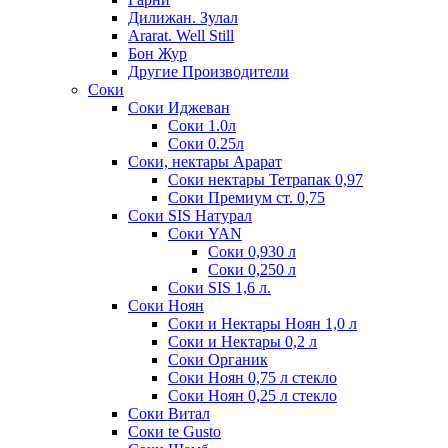
Дилижан. Зулал
Ararat. Well Still
Бон Жур
Другие Производители
Соки
Соки Иджеван
Соки 1.0л
Соки 0.25л
Соки, нектары Арарат
Соки нектары Тетрапак 0,97
Соки Премиум ст. 0,75
Соки SIS Натурал
Соки YAN
Соки 0,930 л
Соки 0,250 л
Соки SIS 1,6 л.
Соки Ноян
Соки и Нектары Ноян 1,0 л
Соки и Нектары 0,2 л
Соки Органик
Соки Ноян 0,75 л стекло
Соки Ноян 0,25 л стекло
Соки Витал
Соки te Gusto