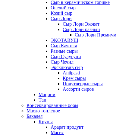
Сыр в керамическом горшке
Овечий сыр
Козий сыр
Сыр Лори
Сыр Лори Экокат
Сыр Лори разный
Сыр Лори Премиум
ЭКОТАВУШ
Сыр Качотта
Разные сыры
Сыр Сулугуни
Сыр Чечил
Эксклюзив сыр
Antipasti
Крем сыры
Полутвердые сыры
Ассорти сыров
Мацони
Тан
Консервированные бобы
Масло топленое
Бакалея
Крупы
Арарат продукт
Масис