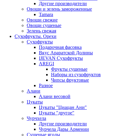
Другие производители
Овощи и зелень замороженные
Tamara
Овощи свежие
Овощи сушеные
Зелень свежая
Сухофрукты. Орехи
Сухофрукты
Подарочная фасовка
Вкус Араратской Долины
IJEVAN Сухофрукты
AREGI
Фрукты сушеные
Наборы из сухофруктов
Чипсы фруктовые
Разное
Алани
Алани весовой
Цукаты
Цукаты "Циацан Ани"
Цукаты "другое"
Чурчхела
Другие производители
Чурчела Дары Армении
Сушеные ягоды