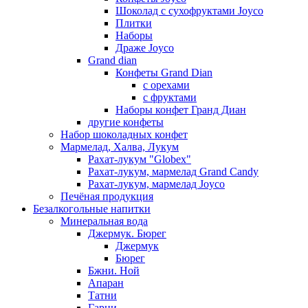
Шоколад с сухофруктами Joyco
Плитки
Наборы
Драже Joyco
Grand dian
Конфеты Grand Dian
с орехами
с фруктами
Наборы конфет Гранд Диан
другие конфеты
Набор шоколадных конфет
Мармелад, Халва, Лукум
Рахат-лукум "Globex"
Рахат-лукум, мармелад Grand Candy
Рахат-лукум, мармелад Joyco
Печёная продукция
Безалкогольные напитки
Минеральная вода
Джермук. Бюрег
Джермук
Бюрег
Бжни. Ной
Апаран
Татни
Гарни