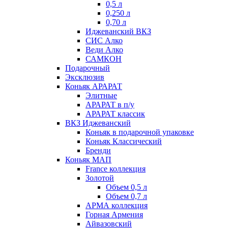
0,5 л
0,250 л
0,70 л
Иджеванский ВКЗ
СИС Алко
Веди Алко
САМКОН
Подарочный
Эксклюзив
Коньяк АРАРАТ
Элитные
АРАРАТ в п/у
АРАРАТ классик
ВКЗ Иджеванский
Коньяк в подарочной упаковке
Коньяк Классический
Бренди
Коньяк МАП
France коллекция
Золотой
Объем 0,5 л
Объем 0,7 л
АРМА коллекция
Горная Армения
Айвазовский