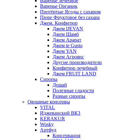
Варенье лечебное
Варенье Органик
Протёртые Ягоды с сахаром
Пюре Фруктовое без сахара
Джем. Конфитюр
Джем IJEVAN
Джем Шамб
Джем Арарат
Джем te Gusto
Джем YAN
Джем Агроянс
Другие производители
Конфитюр лечебный
Джем FRUIT LAND
Сиропы
Дошаб
Полезные сладости
Разные сиропы
Овощные консервы
VITAL
Иджеванский ВКЗ
KERAKUR
Wosky
Артфуд
Консервация