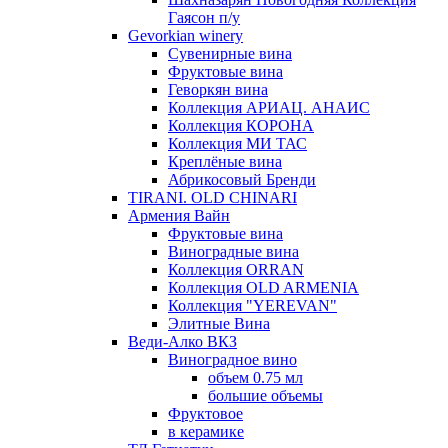
Гаясон п/у
Gevorkian winery
Сувенирные вина
Фруктовые вина
Геворкян вина
Коллекция АРИАЦ. АНАИС
Коллекция КОРОНА
Коллекция МИ ТАС
Креплёные вина
Абрикосовый Бренди
TIRANI. OLD CHINARI
Армения Вайн
Фруктовые вина
Виноградные вина
Коллекция ORRAN
Коллекция OLD ARMENIA
Коллекция "YEREVAN"
Элитные Вина
Веди-Алко ВКЗ
Виноградное вино
объем 0.75 мл
большие объемы
Фруктовое
в керамике