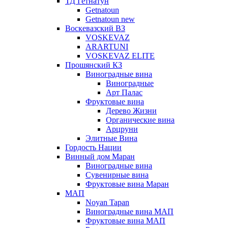
ТД Гетнатун
Getnatoun
Getnatoun new
Воскевазский ВЗ
VOSKEVAZ
ARARTUNI
VOSKEVAZ ELITE
Прошянский КЗ
Виноградные вина
Виноградные
Арт Палас
Фруктовые вина
Дерево Жизни
Органические вина
Арцруни
Элитные Вина
Гордость Нации
Винный дом Маран
Виноградные вина
Сувенирные вина
Фруктовые вина Маран
МАП
Noyan Tapan
Виноградные вина МАП
Фруктовые вина МАП