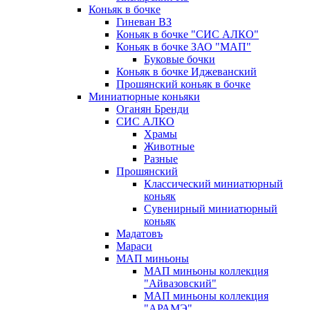
Коньяк в бочке
Гиневан ВЗ
Коньяк в бочке "СИС АЛКО"
Коньяк в бочке ЗАО "МАП"
Буковые бочки
Коньяк в бочке Иджеванский
Прошянский коньяк в бочке
Миниатюрные коньяки
Оганян Бренди
СИС АЛКО
Храмы
Животные
Разные
Прошянский
Классический миниатюрный
коньяк
Сувенирный миниатюрный
коньяк
Мадатовъ
Мараси
МАП миньоны
МАП миньоны коллекция
"Айвазовский"
МАП миньоны коллекция
"АРАМЭ"