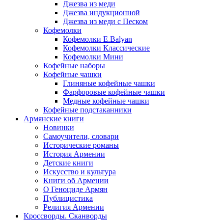
Джезва из меди
Джезва индукционной
Джезва из меди с Песком
Кофемолки
Кофемолки E.Balyan
Кофемолки Классические
Кофемолки Мини
Кофейные наборы
Кофейные чашки
Глиняные кофейные чашки
Фарфоровые кофейные чашки
Медные кофейные чашки
Кофейные подстаканники
Армянские книги
Новинки
Самоучители, словари
Исторические романы
История Армении
Детские книги
Иcкусство и культура
Книги об Армении
О Геноциде Армян
Публицистика
Религия Армении
Кроссворды. Сканворды