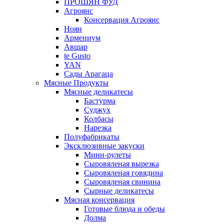
ПРОШЯН ФУД
Агроянс
Консервация Агроянс
Ноян
Армениум
Авшар
te Gusto
YAN
Сады Арагаца
Мясные Продукты
Мясные деликатесы
Бастурма
Суджух
Колбасы
Нарезка
Полуфабрикаты
Эксклюзивные закуски
Мини-рулеты
Сыровяленая вырезка
Сыровяленая говядина
Сыровяленая свинина
Сырные деликатесы
Мясная консервация
Готовые блюда и обеды
Долма