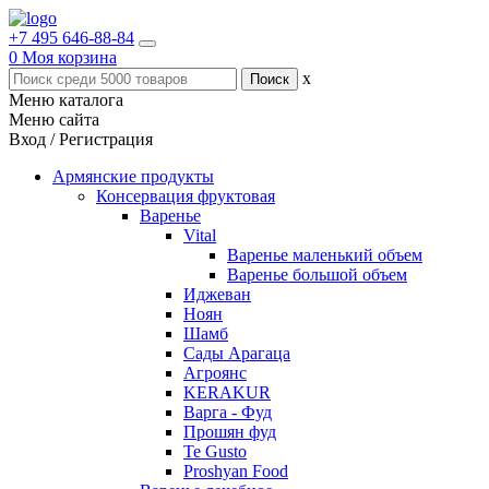
+7 495 646-88-84
0
Моя корзина
x
Меню каталога
Меню сайта
Вход / Регистрация
Армянские продукты
Консервация фруктовая
Варенье
Vital
Варенье маленький объем
Варенье большой объем
Иджеван
Ноян
Шамб
Сады Арагаца
Агроянс
KERAKUR
Варга - Фуд
Прошян фуд
Te Gusto
Proshyan Food