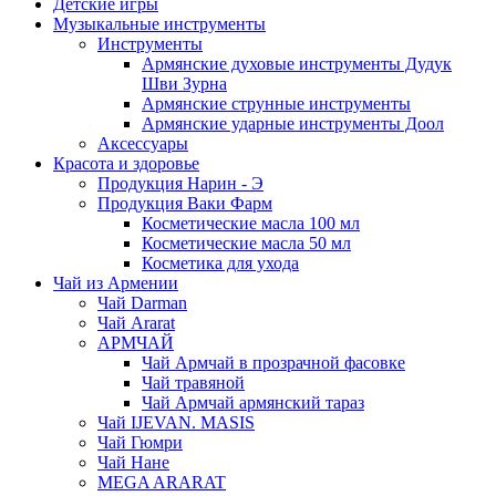
Детские игры
Музыкальные инструменты
Инструменты
Армянские духовые инструменты Дудук
Шви Зурна
Армянские струнные инструменты
Армянские ударные инструменты Доол
Аксессуары
Красота и здоровье
Продукция Нарин - Э
Продукция Ваки Фарм
Косметические масла 100 мл
Косметические масла 50 мл
Косметика для ухода
Чай из Армении
Чай Darman
Чай Ararat
АРМЧАЙ
Чай Армчай в прозрачной фасовке
Чай травяной
Чай Армчай армянский тараз
Чай IJEVAN. MASIS
Чай Гюмри
Чай Нане
MEGA ARARAT