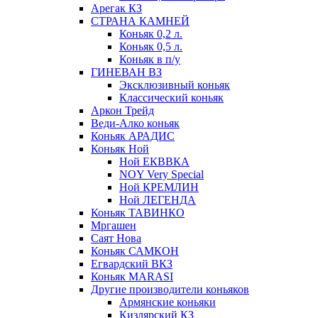
Арегак КЗ
СТРАНА КАМНЕЙ
Коньяк 0,2 л.
Коньяк 0,5 л.
Коньяк в п/у
ГИНЕВАН ВЗ
Эксклюзивный коньяк
Классический коньяк
Аркон Трейд
Веди-Алко коньяк
Коньяк АРАДИС
Коньяк Ной
Ной ЕКВВКА
NOY Very Special
Ной КРЕМЛИН
Ной ЛЕГЕНДА
Коньяк ТАВИНКО
Мргашен
Саят Нова
Коньяк САМКОН
Егвардский ВКЗ
Коньяк MARASI
Другие производители коньяков
Армянские коньяки
Кизлярский КЗ