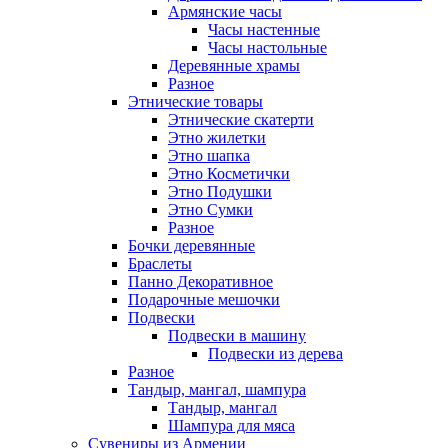
Армянские часы
Часы настенные
Часы настольные
Деревянные храмы
Разное
Этнические товары
Этнические скатерти
Этно жилетки
Этно шапка
Этно Косметички
Этно Подушки
Этно Сумки
Разное
Бочки деревянные
Браслеты
Панно Декоративное
Подарочные мешочки
Подвески
Подвески в машину
Подвески из дерева
Разное
Тандыр, мангал, шампура
Тандыр, мангал
Шампура для мяса
Сувениры из Армении