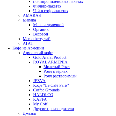
полипропиленовых пакетах
Фильтр-пакетах
Чай в гофропакетах
AMARAS
Manana
Manana травяной
Органик
Весовой
Meron berry чай
АГАТ
Кофе из Армении
Армянский кофе
Gold Ararat Product
ROYAL ARMENIA
Молотый Роял
Роял в зёрнах
Роял растворимый
JEZVA
Кофе "Le Café Paris"
Coffee Grounds
HALDI.CO
KAFFA
My Coff
Другие производители
Джезва