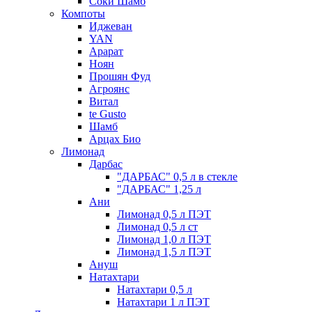
Соки Шамб
Компоты
Иджеван
YAN
Арарат
Ноян
Прошян Фуд
Агроянс
Витал
te Gusto
Шамб
Арцах Био
Лимонад
Дарбас
"ДАРБАС" 0,5 л в стекле
"ДАРБАС" 1,25 л
Ани
Лимонад 0,5 л ПЭТ
Лимонад 0,5 л ст
Лимонад 1,0 л ПЭТ
Лимонад 1,5 л ПЭТ
Ануш
Натахтари
Натахтари 0,5 л
Натахтари 1 л ПЭТ