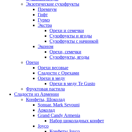
Экзотические сухофрукты
Премиум
Гифт
Гурмэ
Экстра
Орехи и семечки
Сухофрукты и ягоды
Сухофрукты с начинкой
Эконом
Орехи, семечки
Сухофрукты, ягоды
Орехи
Орехи весовые
Сладости с Орехами
Орехи в меду
Орехи в меду Te Gusto
Фруктовая пастила
Сладости из Армении
Конфеты, Шоколад
Sonuar. Mark Sevouni
Арколад
Grand Candy Armenia
Набор шоколадных конфет
Joyco
Конфеты Joyco