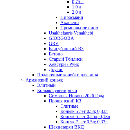
0,75 л
1,0 л
2,0 л
Пиросмани
Ахашени
Премиальное вино
Usakhelauris Venakhebi
GIORGOBA
GRV
Баисубанский ВЗ
Батоно
Старый Тбилиси
Хевсури / Руно
Другие
Подарочные коробки для вина
Армянский коньяк
Элитный
Коньяк сувенирный
Символы Нового 2026 Года
Прошянский КЗ
Элитные
Коньяк 5 лет 0,5л; 0,33л
Коньяк 5 лет 0,25л; 0,18л
Коньяк 7 лет 0,5л; 0,33л
Шахназарян ВКД