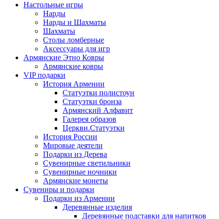
Настольные игры
Нарды
Нарды и Шахматы
Шахматы
Столы ломберные
Аксессуары для игр
Армянские Этно Ковры
Армянские ковры
VIP подарки
История Армении
Статуэтки полистоун
Статуэтки бронза
Армянский Алфавит
Галерея образов
Церкви.Статуэтки
История России
Мировые деятели
Подарки из Дерева
Сувенирные светильники
Сувенирные ночники
Армянские монеты
Сувениры и подарки
Подарки из Армении
Деревянные изделия
Деревянные подставки для напитков