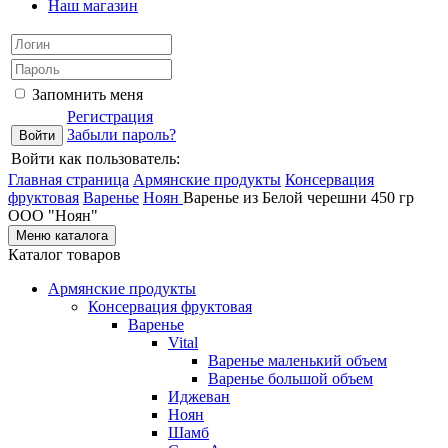
Наш магазин
Запомнить меня
Регистрация
Забыли пароль?
Войти как пользователь:
Главная страница
Армянские продукты
Консервация
фруктовая
Варенье
Ноян
Варенье из Белой черешни 450 гр
ООО "Ноян"
Меню каталога
Каталог товаров
Армянские продукты
Консервация фруктовая
Варенье
Vital
Варенье маленький объем
Варенье большой объем
Иджеван
Ноян
Шамб