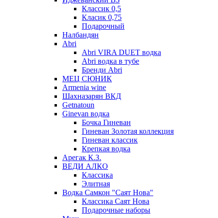
Классик 0,5
Класик 0,75
Подарочный
Налбандян
Abri
Abri VIRA DUET водка
Abri водка в тубе
Бренди Abri
МЕЦ СЮНИК
Armenia wine
Шахназарян ВКД
Getnatoun
Ginevan водка
Бочка Гиневан
Гиневан Золотая коллекция
Гиневан классик
Крепкая водка
Арегак К.З.
ВЕДИ АЛКО
Классика
Элитная
Водка Самкон "Саят Нова"
Классика Саят Нова
Подарочные наборы