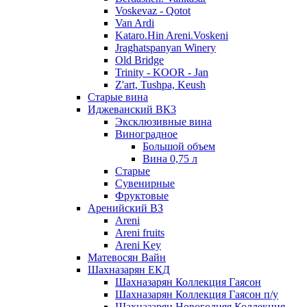
Voskevaz - Qotot
Van Ardi
Kataro.Hin Areni.Voskeni
Jraghatspanyan Winery
Old Bridge
Trinity - KOOR - Jan
Z'art, Tushpa, Keush
Старые вина
Иджеванский ВК3
Эксклюзивные вина
Виноградное
Большой объем
Вина 0,75 л
Старые
Сувенирные
Фруктовые
Аренийский ВЗ
Areni
Areni fruits
Areni Key
Матевосян Вайн
Шахназарян ЕКД
Шахназарян Коллекция Гаясон
Шахназарян Коллекция Гаясон п/у
Шахназарян Новогодняя Коллекция