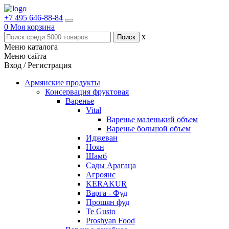
+7 495 646-88-84
0
Моя корзина
x
Меню каталога
Меню сайта
Вход / Регистрация
Армянские продукты
Консервация фруктовая
Варенье
Vital
Варенье маленький объем
Варенье большой объем
Иджеван
Ноян
Шамб
Сады Арагаца
Агроянс
KERAKUR
Варга - Фуд
Прошян фуд
Te Gusto
Proshyan Food