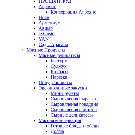
ПРОШЯН ФУД
Агроянс
Консервация Агроянс
Ноян
Армениум
Авшар
te Gusto
YAN
Сады Арагаца
Мясные Продукты
Мясные деликатесы
Бастурма
Суджух
Колбасы
Нарезка
Полуфабрикаты
Эксклюзивные закуски
Мини-рулеты
Сыровяленая вырезка
Сыровяленая говядина
Сыровяленая свинина
Сырные деликатесы
Мясная консервация
Готовые блюда и обеды
Долма