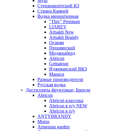
Муш
Степанакертский КЗ
Страна Камней
Водка миниатюрная
"Thiv" Premium
LIAREV
Artsakh New
Artsakh Brandy
Оганян
Прошянский
Миджнаберд
Abricon
Getnatoun
Иджеванский ВКЗ
Мараси
Разные производители
Русская водка
Дистилляты фруктовые; Бренди
Abricon
Abricon классика
Abricon в п/у NEW
Abricon в п/у
ANTYBRANDY
Morus
Armenian garden