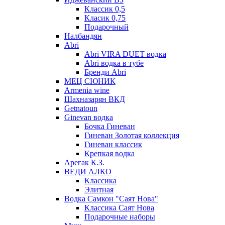
Классик 0,5
Класик 0,75
Подарочный
Налбандян
Abri
Abri VIRA DUET водка
Abri водка в тубе
Бренди Abri
МЕЦ СЮНИК
Armenia wine
Шахназарян ВКД
Getnatoun
Ginevan водка
Бочка Гиневан
Гиневан Золотая коллекция
Гиневан классик
Крепкая водка
Арегак К.З.
ВЕДИ АЛКО
Классика
Элитная
Водка Самкон "Саят Нова"
Классика Саят Нова
Подарочные наборы