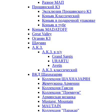
Разное МАП
Прошянский КЗ
Эксклюзив Прошянского КЗ
Коньяк Классический
Коньяк в подарочной упаковке
Коньяк в тубе
Коньяк MADATOFF
Great Valley
Оганян КЗ
Шаумян
А.К.З.
А.К.З. в п/у
Grand Sargis
URARTU
Avetis
А.К.З. классический
ВКД Шахназарян
Коллекция ШАХНАЗАРЯН
Жемчужина Армении
Коллекция Гаясон
Коллекция "Премиум"
Армянская мозаика
Mustang. Mountain
MAUTAIN
Коллекция "Паракар"