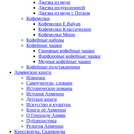
Джезва из меди
Джезва индукционной
Джезва из меди с Песком
Кофемолки
Кофемолки E.Balyan
Кофемолки Классические
Кофемолки Мини
Кофейные наборы
Кофейные чашки
Глиняные кофейные чашки
Фарфоровые кофейные чашки
Медные кофейные чашки
Кофейные подстаканники
Армянские книги
Новинки
Самоучители, словари
Исторические романы
История Армении
Детские книги
Иcкусство и культура
Книги об Армении
О Геноциде Армян
Публицистика
Религия Армении
Кроссворды. Сканворды