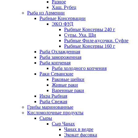
Разное
Хаш. Рубец
Рыба из Армении
Рыбные Консервации
ЭКО ФУД
Рыбные Консервы 240 г
Супы. Уха. Щи
Рыбные Филе-кусочки. Суфле
Рыбные Консервы 160 г
Рыба Охлажденная
Рыба замороженная
Рыба копченая
Рыба холодного копчения
Раки Севанские
Раковые шейки
Живые раки
Варенные раки
Икра Рыбная
Рыба Свежая
Грибы маринованные
Кисломолочные продукты
Сыры
Сыр Чанах
Чанах в ведре
Экокат фасовка