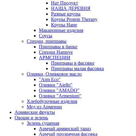
Нат Продукт
НАША ДЕРЕВНЯ
Разные крупы
Крупы Protein Therapy
Крупы Нане
Макаронные изделия
Соусы
Специи, приправы
Приправы в банке
Специи Hamove
АРМСПЕЦИИ
Приправы в фасовке
Приправы малая фасовка
Оливки, Оливковое масло
"Arm Eco"
Оливки "Aiello"
Оливки "AMADO"
Оливки "Armenium"
Хлебобулочные изделия
Мед из Армении
Армянские фрукты
Овощи и зелень
Зелень сушеная
Армчай армянский тараз
Армчай прозрачная фасовка