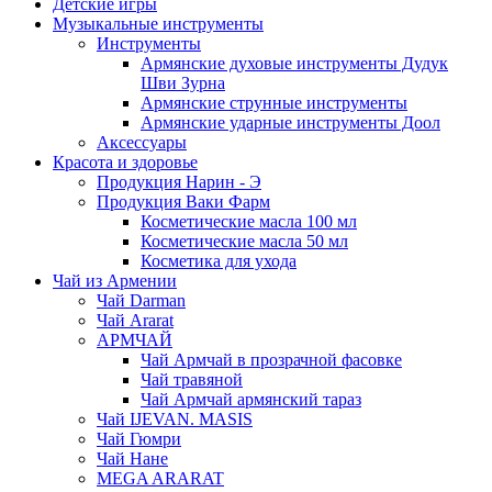
Детские игры
Музыкальные инструменты
Инструменты
Армянские духовые инструменты Дудук
Шви Зурна
Армянские струнные инструменты
Армянские ударные инструменты Доол
Аксессуары
Красота и здоровье
Продукция Нарин - Э
Продукция Ваки Фарм
Косметические масла 100 мл
Косметические масла 50 мл
Косметика для ухода
Чай из Армении
Чай Darman
Чай Ararat
АРМЧАЙ
Чай Армчай в прозрачной фасовке
Чай травяной
Чай Армчай армянский тараз
Чай IJEVAN. MASIS
Чай Гюмри
Чай Нане
MEGA ARARAT