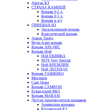
Арегак КЗ
СТРАНА КАМНЕЙ
Коньяк 0,2 л.
Коньяк 0,5 л.
Коньяк в п/у
ГИНЕВАН ВЗ
Эксклюзивный коньяк
Классический коньяк
Аркон Трейд
Веди-Алко коньяк
Коньяк АРАДИС
Коньяк Ной
Ной ЕКВВКА
NOY Very Special
Ной КРЕМЛИН
Ной ЛЕГЕНДА
Коньяк ТАВИНКО
Мргашен
Саят Нова
Коньяк САМКОН
Егвардский ВКЗ
Коньяк MARASI
Другие производители коньяков
Армянские коньяки
Кизлярский КЗ