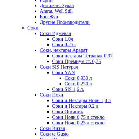
Дилижан. Зулал
Ararat. Well Still
Бон Жур
Другие Производители
Соки
Соки Иджеван
Соки 1.0л
Соки 0.25л
Соки, нектары Арарат
Соки нектары Тетрапак 0,97
Соки Премиум ст. 0,75
Соки SIS Натурал
Соки YAN
Соки 0,930 л
Соки 0,250 л
Соки SIS 1,6 л.
Соки Ноян
Соки и Нектары Ноян 1,0 л
Соки и Нектары 0,2 л
Соки Органик
Соки Ноян 0,75 л стекло
Соки Ноян 0,25 л стекло
Соки Витал
Соки te Gusto