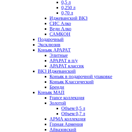
0,5 л
0,250 л
0,70 л
Иджеванский ВКЗ
СИС Алко
Веди Алко
САМКОН
Подарочный
Эксклюзив
Коньяк АРАРАТ
Элитные
АРАРАТ в п/у
АРАРАТ классик
ВКЗ Иджеванский
Коньяк в подарочной упаковке
Коньяк Классический
Бренди
Коньяк МАП
France коллекция
Золотой
Объем 0,5 л
Объем 0,7 л
АРМА коллекция
Горная Армения
Айвазовский