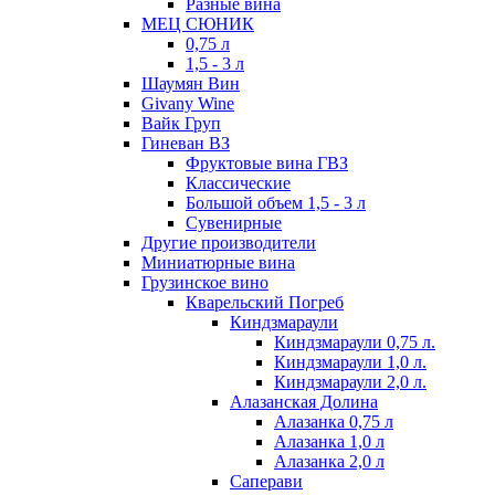
Разные вина
МЕЦ СЮНИК
0,75 л
1,5 - 3 л
Шаумян Вин
Givany Wine
Вайк Груп
Гиневан ВЗ
Фруктовые вина ГВЗ
Классические
Большой объем 1,5 - 3 л
Сувенирные
Другие производители
Миниатюрные вина
Грузинское вино
Кварельский Погреб
Киндзмараули
Киндзмараули 0,75 л.
Киндзмараули 1,0 л.
Киндзмараули 2,0 л.
Алазанская Долина
Алазанка 0,75 л
Алазанка 1,0 л
Алазанка 2,0 л
Саперави