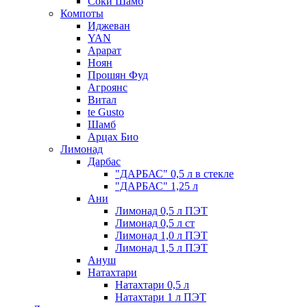
Соки Шамб
Компоты
Иджеван
YAN
Арарат
Ноян
Прошян Фуд
Агроянс
Витал
te Gusto
Шамб
Арцах Био
Лимонад
Дарбас
"ДАРБАС" 0,5 л в стекле
"ДАРБАС" 1,25 л
Ани
Лимонад 0,5 л ПЭТ
Лимонад 0,5 л ст
Лимонад 1,0 л ПЭТ
Лимонад 1,5 л ПЭТ
Ануш
Натахтари
Натахтари 0,5 л
Натахтари 1 л ПЭТ