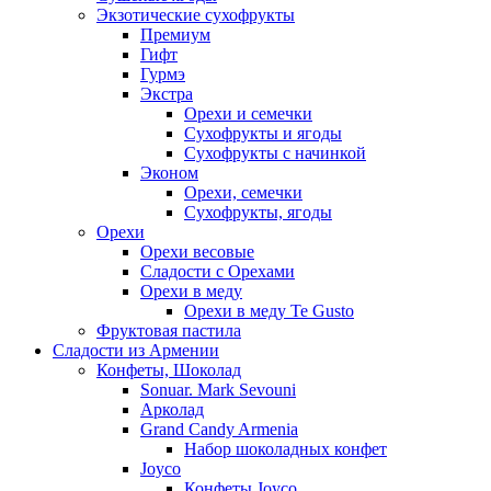
Экзотические сухофрукты
Премиум
Гифт
Гурмэ
Экстра
Орехи и семечки
Сухофрукты и ягоды
Сухофрукты с начинкой
Эконом
Орехи, семечки
Сухофрукты, ягоды
Орехи
Орехи весовые
Сладости с Орехами
Орехи в меду
Орехи в меду Te Gusto
Фруктовая пастила
Сладости из Армении
Конфеты, Шоколад
Sonuar. Mark Sevouni
Арколад
Grand Candy Armenia
Набор шоколадных конфет
Joyco
Конфеты Joyco