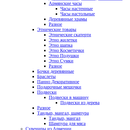
Армянские часы
Часы настенные
Часы настольные
Деревянные храмы
Разное
Этнические товары
Этнические скатерти
Этно жилетки
Этно шапка
Этно Косметички
Этно Подушки
Этно Сумки
Разное
Бочки деревянные
Браслеты
Панно Декоративное
Подарочные мешочки
Подвески
Подвески в машину
Подвески из дерева
Разное
Тандыр, мангал, шампура
Тандыр, мангал
Шампура для мяса
Сувениры из Армении