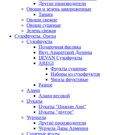
Другие производители
Овощи и зелень замороженные
Tamara
Овощи свежие
Овощи сушеные
Зелень свежая
Сухофрукты. Орехи
Сухофрукты
Подарочная фасовка
Вкус Араратской Долины
IJEVAN Сухофрукты
AREGI
Фрукты сушеные
Наборы из сухофруктов
Чипсы фруктовые
Разное
Алани
Алани весовой
Цукаты
Цукаты "Циацан Ани"
Цукаты "другое"
Чурчхела
Другие производители
Чурчела Дары Армении
Сушеные ягоды