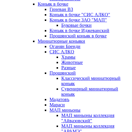
Коньяк в бочке
Гиневан ВЗ
Коньяк в бочке "СИС АЛКО"
Коньяк в бочке ЗАО "МАП"
Буковые бочки
Коньяк в бочке Иджеванский
Прошянский коньяк в бочке
Миниатюрные коньяки
Оганян Бренди
СИС АЛКО
Храмы
Животные
Разные
Прошянский
Классический миниатюрный
коньяк
Сувенирный миниатюрный
коньяк
Мадатовъ
Мараси
МАП миньоны
МАП миньоны коллекция
"Айвазовский"
МАП миньоны коллекция
"АРАМЭ"