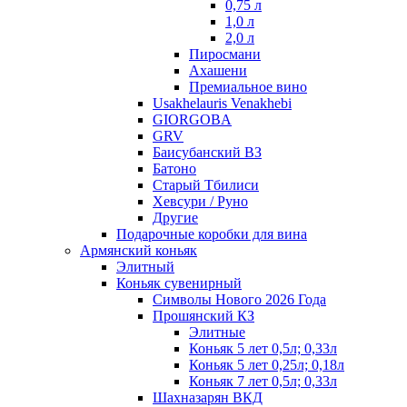
0,75 л
1,0 л
2,0 л
Пиросмани
Ахашени
Премиальное вино
Usakhelauris Venakhebi
GIORGOBA
GRV
Баисубанский ВЗ
Батоно
Старый Тбилиси
Хевсури / Руно
Другие
Подарочные коробки для вина
Армянский коньяк
Элитный
Коньяк сувенирный
Символы Нового 2026 Года
Прошянский КЗ
Элитные
Коньяк 5 лет 0,5л; 0,33л
Коньяк 5 лет 0,25л; 0,18л
Коньяк 7 лет 0,5л; 0,33л
Шахназарян ВКД