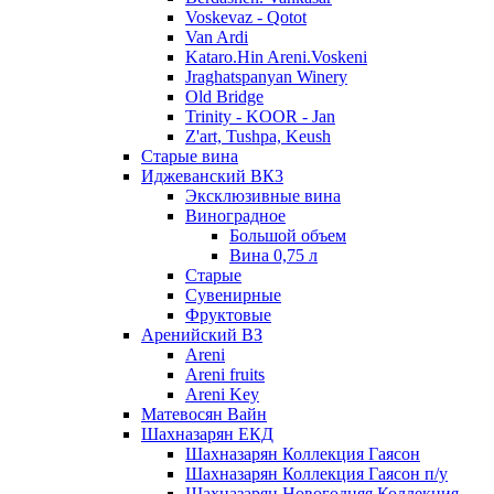
Voskevaz - Qotot
Van Ardi
Kataro.Hin Areni.Voskeni
Jraghatspanyan Winery
Old Bridge
Trinity - KOOR - Jan
Z'art, Tushpa, Keush
Старые вина
Иджеванский ВК3
Эксклюзивные вина
Виноградное
Большой объем
Вина 0,75 л
Старые
Сувенирные
Фруктовые
Аренийский ВЗ
Areni
Areni fruits
Areni Key
Матевосян Вайн
Шахназарян ЕКД
Шахназарян Коллекция Гаясон
Шахназарян Коллекция Гаясон п/у
Шахназарян Новогодняя Коллекция