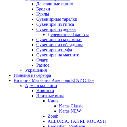
Деревянные панно
Брелки
Куклы
Сувенирные тарелки
Сувениры из гипса
Сувениры из дерева
Деревянные Гранаты
Сувениры из керамики
Сувениры из обсидиана
Сувениры из туфа
Сувениры на магните
Флаги
Разное
Украшения
Изделия из серебра
Витрина Магазина Алкоголь ЕГАИС 18+
Армянское вино
Новинки
Элитные вина
Karas
Karas Classic
Karas NEW
Zorah
ALLURIA. TAKRI. KOUASH
Berdashen. Vankasar