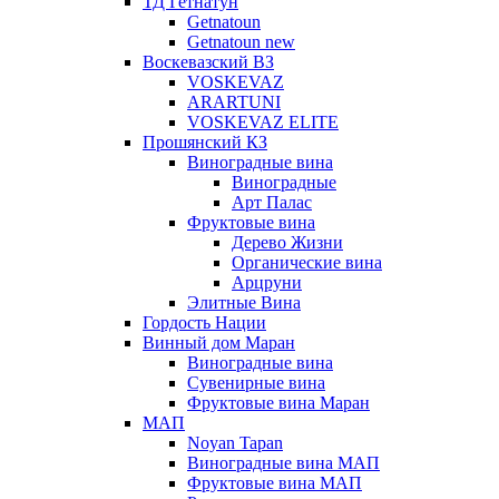
ТД Гетнатун
Getnatoun
Getnatoun new
Воскевазский ВЗ
VOSKEVAZ
ARARTUNI
VOSKEVAZ ELITE
Прошянский КЗ
Виноградные вина
Виноградные
Арт Палас
Фруктовые вина
Дерево Жизни
Органические вина
Арцруни
Элитные Вина
Гордость Нации
Винный дом Маран
Виноградные вина
Сувенирные вина
Фруктовые вина Маран
МАП
Noyan Tapan
Виноградные вина МАП
Фруктовые вина МАП