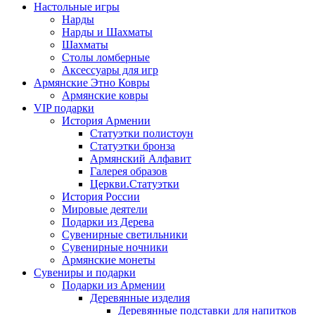
Настольные игры
Нарды
Нарды и Шахматы
Шахматы
Столы ломберные
Аксессуары для игр
Армянские Этно Ковры
Армянские ковры
VIP подарки
История Армении
Статуэтки полистоун
Статуэтки бронза
Армянский Алфавит
Галерея образов
Церкви.Статуэтки
История России
Мировые деятели
Подарки из Дерева
Сувенирные светильники
Сувенирные ночники
Армянские монеты
Сувениры и подарки
Подарки из Армении
Деревянные изделия
Деревянные подставки для напитков