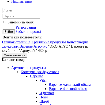
Наш магазин
Запомнить меня
Регистрация
Забыли пароль?
Войти как пользователь:
Главная страница
Армянские продукты
Консервация
фруктовая
Варенье
Агроянс
"ЭКО АГРО" Варенье из
клубники "Agroyan's" 430гр
Меню каталога
Каталог товаров
Армянские продукты
Консервация фруктовая
Варенье
Vital
Варенье маленький объем
Варенье большой объем
Иджеван
Ноян
Шамб