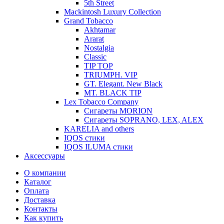
5th Street
Mackintosh Luxury Collection
Grand Tobacco
Akhtamar
Ararat
Nostalgia
Classic
TIP TOP
TRIUMPH. VIP
GT. Elegant. New Black
MT. BLACK TIP
Lex Tobacco Company
Сигареты MORION
Сигареты SOPRANO, LEX, ALEX
KARELIA and others
IQOS стики
IQOS ILUMA стики
Аксессуары
О компании
Каталог
Оплата
Доставка
Контакты
Как купить