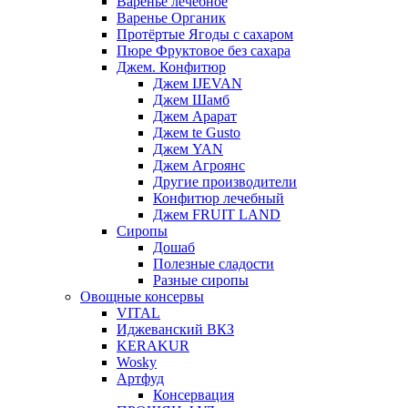
Варенье лечебное
Варенье Органик
Протёртые Ягоды с сахаром
Пюре Фруктовое без сахара
Джем. Конфитюр
Джем IJEVAN
Джем Шамб
Джем Арарат
Джем te Gusto
Джем YAN
Джем Агроянс
Другие производители
Конфитюр лечебный
Джем FRUIT LAND
Сиропы
Дошаб
Полезные сладости
Разные сиропы
Овощные консервы
VITAL
Иджеванский ВКЗ
KERAKUR
Wosky
Артфуд
Консервация