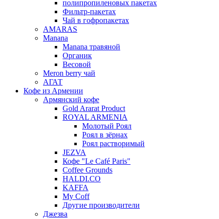
полипропиленовых пакетах
Фильтр-пакетах
Чай в гофропакетах
AMARAS
Manana
Manana травяной
Органик
Весовой
Meron berry чай
АГАТ
Кофе из Армении
Армянский кофе
Gold Ararat Product
ROYAL ARMENIA
Молотый Роял
Роял в зёрнах
Роял растворимый
JEZVA
Кофе "Le Café Paris"
Coffee Grounds
HALDI.CO
KAFFA
My Coff
Другие производители
Джезва