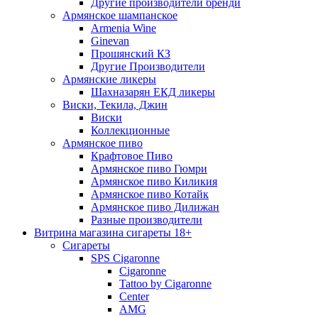
Другие производители бренди
Армянское шампанское
Armenia Wine
Ginevan
Прошянский КЗ
Другие Производители
Армянские ликеры
Шахназарян ЕКД ликеры
Виски, Текила, Джин
Виски
Коллекционные
Армянское пиво
Крафтовое Пиво
Армянское пиво Гюмри
Армянское пиво Киликия
Армянское пиво Котайк
Армянское пиво Дилижан
Разные производители
Витрина магазина сигареты 18+
Cигареты
SPS Cigaronne
Сigaronne
Tattoo by Cigaronne
Center
AMG