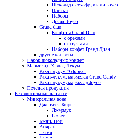
Шоколад с сухофруктами Joyco
Плитки
Наборы
Драже Joyco
Grand dian
Конфеты Grand Dian
с орехами
с фруктами
Наборы конфет Гранд Диан
другие конфеты
Набор шоколадных конфет
Мармелад, Халва, Лукум
Рахат-лукум "Globex"
Рахат-лукум, мармелад Grand Candy
Рахат-лукум, мармелад Joyco
Печёная продукция
Безалкогольные напитки
Минеральная вода
Джермук. Бюрег
Джермук
Бюрег
Бжни. Ной
Апаран
Татни
Гарни