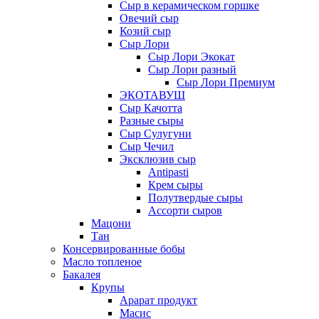
Сыр в керамическом горшке
Овечий сыр
Козий сыр
Сыр Лори
Сыр Лори Экокат
Сыр Лори разный
Сыр Лори Премиум
ЭКОТАВУШ
Сыр Качотта
Разные сыры
Сыр Сулугуни
Сыр Чечил
Эксклюзив сыр
Antipasti
Крем сыры
Полутвердые сыры
Ассорти сыров
Мацони
Тан
Консервированные бобы
Масло топленое
Бакалея
Крупы
Арарат продукт
Масис