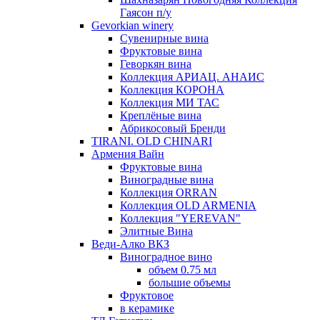
Гаясон п/у
Gevorkian winery
Сувенирные вина
Фруктовые вина
Геворкян вина
Коллекция АРИАЦ. АНАИС
Коллекция КОРОНА
Коллекция МИ ТАС
Креплёные вина
Абрикосовый Бренди
TIRANI. OLD CHINARI
Армения Вайн
Фруктовые вина
Виноградные вина
Коллекция ORRAN
Коллекция OLD ARMENIA
Коллекция "YEREVAN"
Элитные Вина
Веди-Алко ВКЗ
Виноградное вино
объем 0.75 мл
большие объемы
Фруктовое
в керамике