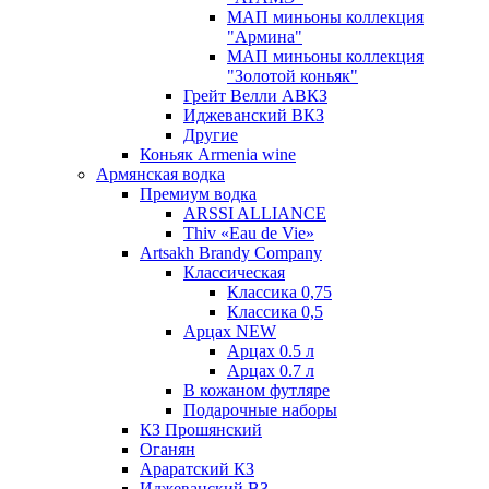
МАП миньоны коллекция
"Армина"
МАП миньоны коллекция
"Золотой коньяк"
Грейт Велли АВКЗ
Иджеванский ВКЗ
Другие
Коньяк Armenia wine
Армянская водка
Премиум водка
ARSSI ALLIANCE
Thiv «Eau de Vie»
Artsakh Brandy Company
Классическая
Классика 0,75
Классика 0,5
Арцах NEW
Арцах 0.5 л
Арцах 0.7 л
В кожаном футляре
Подарочные наборы
КЗ Прошянский
Оганян
Араратский КЗ
Иджеванский ВЗ