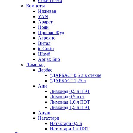
Соки Шамб
Компоты
Иджеван
YAN
Арарат
Ноян
Прошян Фуд
Агроянс
Витал
te Gusto
Шамб
Арцах Био
Лимонад
Дарбас
"ДАРБАС" 0,5 л в стекле
"ДАРБАС" 1,25 л
Ани
Лимонад 0,5 л ПЭТ
Лимонад 0,5 л ст
Лимонад 1,0 л ПЭТ
Лимонад 1,5 л ПЭТ
Ануш
Натахтари
Натахтари 0,5 л
Натахтари 1 л ПЭТ