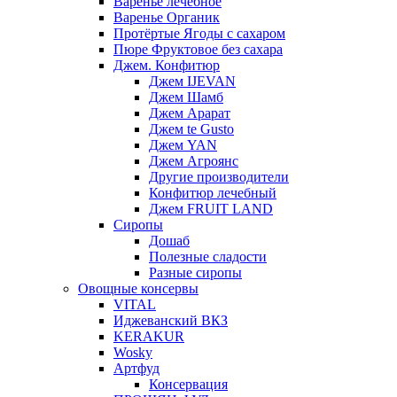
Варенье лечебное
Варенье Органик
Протёртые Ягоды с сахаром
Пюре Фруктовое без сахара
Джем. Конфитюр
Джем IJEVAN
Джем Шамб
Джем Арарат
Джем te Gusto
Джем YAN
Джем Агроянс
Другие производители
Конфитюр лечебный
Джем FRUIT LAND
Сиропы
Дошаб
Полезные сладости
Разные сиропы
Овощные консервы
VITAL
Иджеванский ВКЗ
KERAKUR
Wosky
Артфуд
Консервация