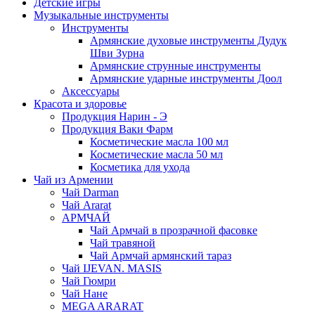
Детские игры
Музыкальные инструменты
Инструменты
Армянские духовые инструменты Дудук
Шви Зурна
Армянские струнные инструменты
Армянские ударные инструменты Доол
Аксессуары
Красота и здоровье
Продукция Нарин - Э
Продукция Ваки Фарм
Косметические масла 100 мл
Косметические масла 50 мл
Косметика для ухода
Чай из Армении
Чай Darman
Чай Ararat
АРМЧАЙ
Чай Армчай в прозрачной фасовке
Чай травяной
Чай Армчай армянский тараз
Чай IJEVAN. MASIS
Чай Гюмри
Чай Нане
MEGA ARARAT