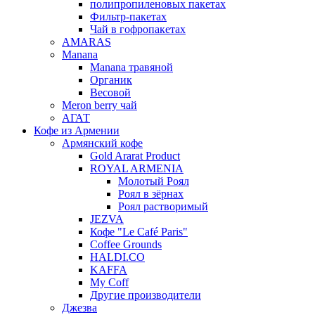
полипропиленовых пакетах
Фильтр-пакетах
Чай в гофропакетах
AMARAS
Manana
Manana травяной
Органик
Весовой
Meron berry чай
АГАТ
Кофе из Армении
Армянский кофе
Gold Ararat Product
ROYAL ARMENIA
Молотый Роял
Роял в зёрнах
Роял растворимый
JEZVA
Кофе "Le Café Paris"
Coffee Grounds
HALDI.CO
KAFFA
My Coff
Другие производители
Джезва