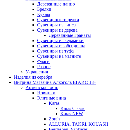
Деревянные панно
Брелки
Куклы
Сувенирные тарелки
Сувениры из гипса
Сувениры из дерева
Деревянные Гранаты
Сувениры из керамики
Сувениры из обсидиана
Сувениры из туфа
Сувениры на магните
Флаги
Разное
Украшения
Изделия из серебра
Витрина Магазина Алкоголь ЕГАИС 18+
Армянское вино
Новинки
Элитные вина
Karas
Karas Classic
Karas NEW
Zorah
ALLURIA. TAKRI. KOUASH
Berdashen. Vankasar