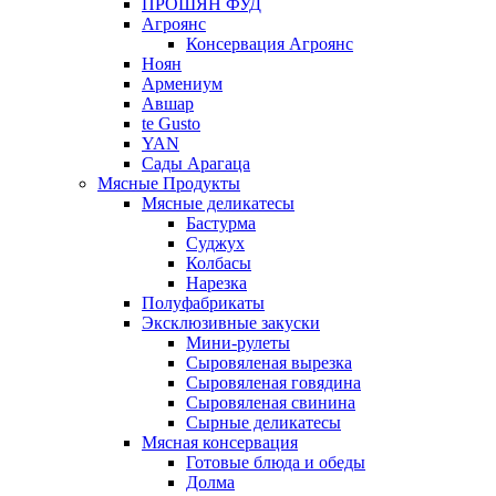
ПРОШЯН ФУД
Агроянс
Консервация Агроянс
Ноян
Армениум
Авшар
te Gusto
YAN
Сады Арагаца
Мясные Продукты
Мясные деликатесы
Бастурма
Суджух
Колбасы
Нарезка
Полуфабрикаты
Эксклюзивные закуски
Мини-рулеты
Сыровяленая вырезка
Сыровяленая говядина
Сыровяленая свинина
Сырные деликатесы
Мясная консервация
Готовые блюда и обеды
Долма