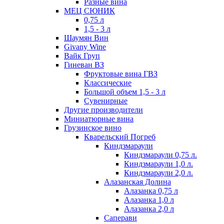
Разные вина
МЕЦ СЮНИК
0,75 л
1,5 - 3 л
Шаумян Вин
Givany Wine
Вайк Груп
Гиневан ВЗ
Фруктовые вина ГВЗ
Классические
Большой объем 1,5 - 3 л
Сувенирные
Другие производители
Миниатюрные вина
Грузинское вино
Кварельский Погреб
Киндзмараули
Киндзмараули 0,75 л.
Киндзмараули 1,0 л.
Киндзмараули 2,0 л.
Алазанская Долина
Алазанка 0,75 л
Алазанка 1,0 л
Алазанка 2,0 л
Саперави