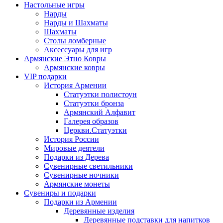
Настольные игры
Нарды
Нарды и Шахматы
Шахматы
Столы ломберные
Аксессуары для игр
Армянские Этно Ковры
Армянские ковры
VIP подарки
История Армении
Статуэтки полистоун
Статуэтки бронза
Армянский Алфавит
Галерея образов
Церкви.Статуэтки
История России
Мировые деятели
Подарки из Дерева
Сувенирные светильники
Сувенирные ночники
Армянские монеты
Сувениры и подарки
Подарки из Армении
Деревянные изделия
Деревянные подставки для напитков