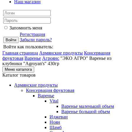
Наш магазин
Запомнить меня
Регистрация
Забыли пароль?
Войти как пользователь:
Главная страница
Армянские продукты
Консервация
фруктовая
Варенье
Агроянс
"ЭКО АГРО" Варенье из
клубники "Agroyan's" 430гр
Меню каталога
Каталог товаров
Армянские продукты
Консервация фруктовая
Варенье
Vital
Варенье маленький объем
Варенье большой объем
Иджеван
Ноян
Шамб