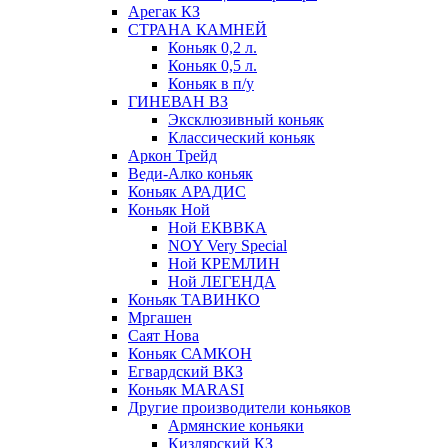
Арегак КЗ
СТРАНА КАМНЕЙ
Коньяк 0,2 л.
Коньяк 0,5 л.
Коньяк в п/у
ГИНЕВАН ВЗ
Эксклюзивный коньяк
Классический коньяк
Аркон Трейд
Веди-Алко коньяк
Коньяк АРАДИС
Коньяк Ной
Ной ЕКВВКА
NOY Very Special
Ной КРЕМЛИН
Ной ЛЕГЕНДА
Коньяк ТАВИНКО
Мргашен
Саят Нова
Коньяк САМКОН
Егвардский ВКЗ
Коньяк MARASI
Другие производители коньяков
Армянские коньяки
Кизлярский КЗ