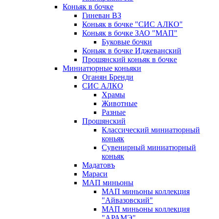
Коньяк в бочке
Гиневан ВЗ
Коньяк в бочке "СИС АЛКО"
Коньяк в бочке ЗАО "МАП"
Буковые бочки
Коньяк в бочке Иджеванский
Прошянский коньяк в бочке
Миниатюрные коньяки
Оганян Бренди
СИС АЛКО
Храмы
Животные
Разные
Прошянский
Классический миниатюрный
коньяк
Сувенирный миниатюрный
коньяк
Мадатовъ
Мараси
МАП миньоны
МАП миньоны коллекция
"Айвазовский"
МАП миньоны коллекция
"АРАМЭ"