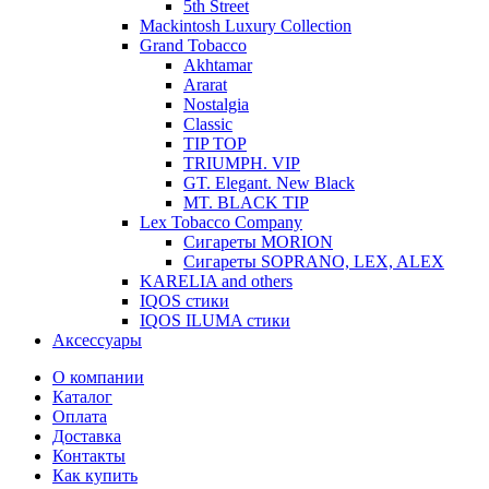
5th Street
Mackintosh Luxury Collection
Grand Tobacco
Akhtamar
Ararat
Nostalgia
Classic
TIP TOP
TRIUMPH. VIP
GT. Elegant. New Black
MT. BLACK TIP
Lex Tobacco Company
Сигареты MORION
Сигареты SOPRANO, LEX, ALEX
KARELIA and others
IQOS стики
IQOS ILUMA стики
Аксессуары
О компании
Каталог
Оплата
Доставка
Контакты
Как купить