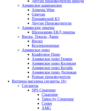
Другие производители бренди
Армянское шампанское
Armenia Wine
Ginevan
Прошянский КЗ
Другие Производители
Армянские ликеры
Шахназарян ЕКД ликеры
Виски, Текила, Джин
Виски
Коллекционные
Армянское пиво
Крафтовое Пиво
Армянское пиво Гюмри
Армянское пиво Киликия
Армянское пиво Котайк
Армянское пиво Дилижан
Разные производители
Витрина магазина сигареты 18+
Cигареты
SPS Cigaronne
Сigaronne
Tattoo by Cigaronne
Center
AMG