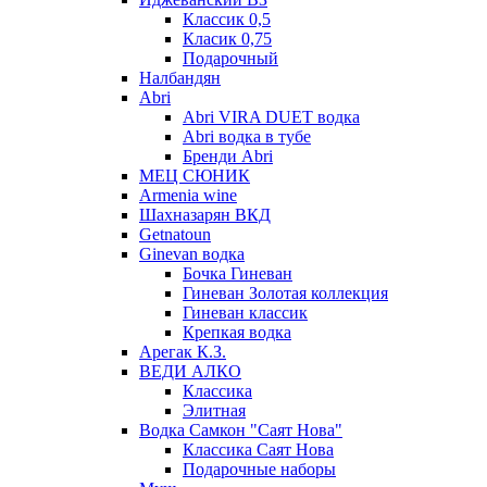
Классик 0,5
Класик 0,75
Подарочный
Налбандян
Abri
Abri VIRA DUET водка
Abri водка в тубе
Бренди Abri
МЕЦ СЮНИК
Armenia wine
Шахназарян ВКД
Getnatoun
Ginevan водка
Бочка Гиневан
Гиневан Золотая коллекция
Гиневан классик
Крепкая водка
Арегак К.З.
ВЕДИ АЛКО
Классика
Элитная
Водка Самкон "Саят Нова"
Классика Саят Нова
Подарочные наборы