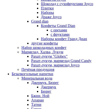
Шоколад с сухофруктами Joyco
Плитки
Наборы
Драже Joyco
Grand dian
Конфеты Grand Dian
с орехами
с фруктами
Наборы конфет Гранд Диан
другие конфеты
Набор шоколадных конфет
Мармелад, Халва, Лукум
Рахат-лукум "Globex"
Рахат-лукум, мармелад Grand Candy
Рахат-лукум, мармелад Joyco
Печёная продукция
Безалкогольные напитки
Минеральная вода
Джермук. Бюрег
Джермук
Бюрег
Бжни. Ной
Апаран
Татни
Гарни