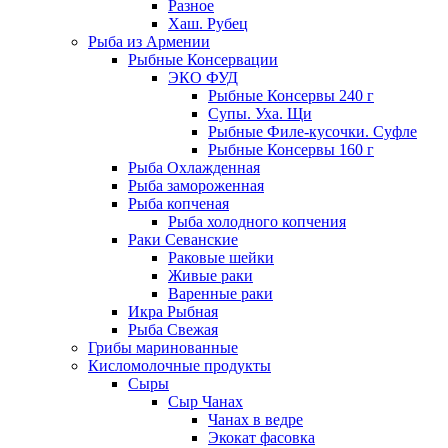
Разное
Хаш. Рубец
Рыба из Армении
Рыбные Консервации
ЭКО ФУД
Рыбные Консервы 240 г
Супы. Уха. Щи
Рыбные Филе-кусочки. Суфле
Рыбные Консервы 160 г
Рыба Охлажденная
Рыба замороженная
Рыба копченая
Рыба холодного копчения
Раки Севанские
Раковые шейки
Живые раки
Варенные раки
Икра Рыбная
Рыба Свежая
Грибы маринованные
Кисломолочные продукты
Сыры
Сыр Чанах
Чанах в ведре
Экокат фасовка