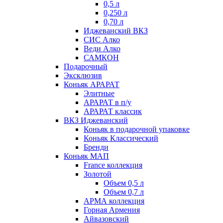
0,5 л
0,250 л
0,70 л
Иджеванский ВКЗ
СИС Алко
Веди Алко
САМКОН
Подарочный
Эксклюзив
Коньяк АРАРАТ
Элитные
АРАРАТ в п/у
АРАРАТ классик
ВКЗ Иджеванский
Коньяк в подарочной упаковке
Коньяк Классический
Бренди
Коньяк МАП
France коллекция
Золотой
Объем 0,5 л
Объем 0,7 л
АРМА коллекция
Горная Армения
Айвазовский