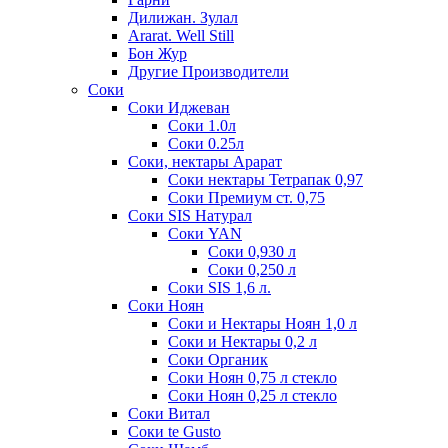
Дилижан. Зулал
Ararat. Well Still
Бон Жур
Другие Производители
Соки
Соки Иджеван
Соки 1.0л
Соки 0.25л
Соки, нектары Арарат
Соки нектары Тетрапак 0,97
Соки Премиум ст. 0,75
Соки SIS Натурал
Соки YAN
Соки 0,930 л
Соки 0,250 л
Соки SIS 1,6 л.
Соки Ноян
Соки и Нектары Ноян 1,0 л
Соки и Нектары 0,2 л
Соки Органик
Соки Ноян 0,75 л стекло
Соки Ноян 0,25 л стекло
Соки Витал
Соки te Gusto