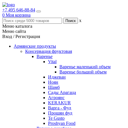
+7 495 646-88-84
0
Моя корзина
x
Меню каталога
Меню сайта
Вход / Регистрация
Армянские продукты
Консервация фруктовая
Варенье
Vital
Варенье маленький объем
Варенье большой объем
Иджеван
Ноян
Шамб
Сады Арагаца
Агроянс
KERAKUR
Варга - Фуд
Прошян фуд
Te Gusto
Proshyan Food