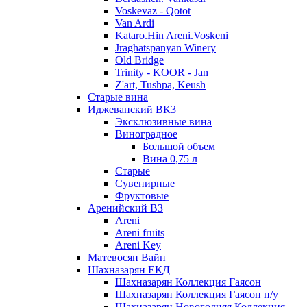
Voskevaz - Qotot
Van Ardi
Kataro.Hin Areni.Voskeni
Jraghatspanyan Winery
Old Bridge
Trinity - KOOR - Jan
Z'art, Tushpa, Keush
Старые вина
Иджеванский ВК3
Эксклюзивные вина
Виноградное
Большой объем
Вина 0,75 л
Старые
Сувенирные
Фруктовые
Аренийский ВЗ
Areni
Areni fruits
Areni Key
Матевосян Вайн
Шахназарян ЕКД
Шахназарян Коллекция Гаясон
Шахназарян Коллекция Гаясон п/у
Шахназарян Новогодняя Коллекция