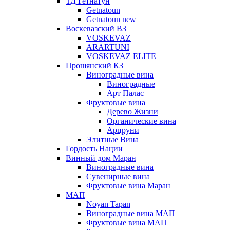
ТД Гетнатун
Getnatoun
Getnatoun new
Воскевазский ВЗ
VOSKEVAZ
ARARTUNI
VOSKEVAZ ELITE
Прошянский КЗ
Виноградные вина
Виноградные
Арт Палас
Фруктовые вина
Дерево Жизни
Органические вина
Арцруни
Элитные Вина
Гордость Нации
Винный дом Маран
Виноградные вина
Сувенирные вина
Фруктовые вина Маран
МАП
Noyan Tapan
Виноградные вина МАП
Фруктовые вина МАП