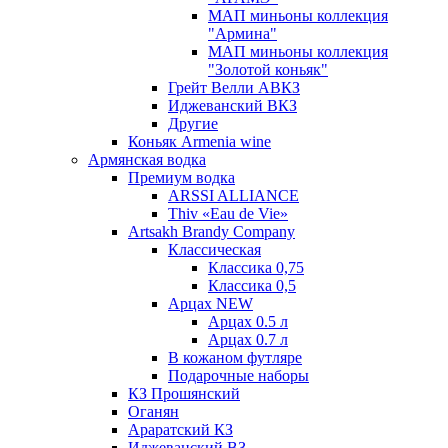
МАП миньоны коллекция
"Армина"
МАП миньоны коллекция
"Золотой коньяк"
Грейт Велли АВКЗ
Иджеванский ВКЗ
Другие
Коньяк Armenia wine
Армянская водка
Премиум водка
ARSSI ALLIANCE
Thiv «Eau de Vie»
Artsakh Brandy Company
Классическая
Классика 0,75
Классика 0,5
Арцах NEW
Арцах 0.5 л
Арцах 0.7 л
В кожаном футляре
Подарочные наборы
КЗ Прошянский
Оганян
Араратский КЗ
Иджеванский ВЗ