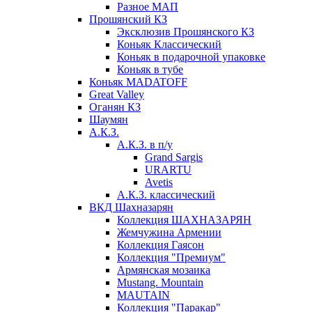
Разное МАП
Прошянский КЗ
Эксклюзив Прошянского КЗ
Коньяк Классический
Коньяк в подарочной упаковке
Коньяк в тубе
Коньяк MADATOFF
Great Valley
Оганян КЗ
Шаумян
А.К.З.
А.К.З. в п/у
Grand Sargis
URARTU
Avetis
А.К.З. классический
ВКД Шахназарян
Коллекция ШАХНАЗАРЯН
Жемчужина Армении
Коллекция Гаясон
Коллекция "Премиум"
Армянская мозаика
Mustang. Mountain
MAUTAIN
Коллекция "Паракар"