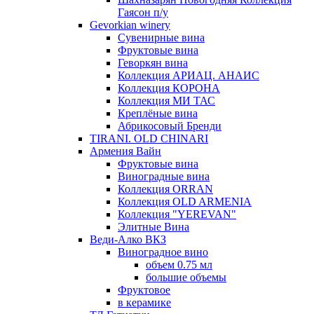
Гаясон п/у
Gevorkian winery
Сувенирные вина
Фруктовые вина
Геворкян вина
Коллекция АРИАЦ. АНАИС
Коллекция КОРОНА
Коллекция МИ ТАС
Креплёные вина
Абрикосовый Бренди
TIRANI. OLD CHINARI
Армения Вайн
Фруктовые вина
Виноградные вина
Коллекция ORRAN
Коллекция OLD ARMENIA
Коллекция "YEREVAN"
Элитные Вина
Веди-Алко ВКЗ
Виноградное вино
объем 0.75 мл
большие объемы
Фруктовое
в керамике