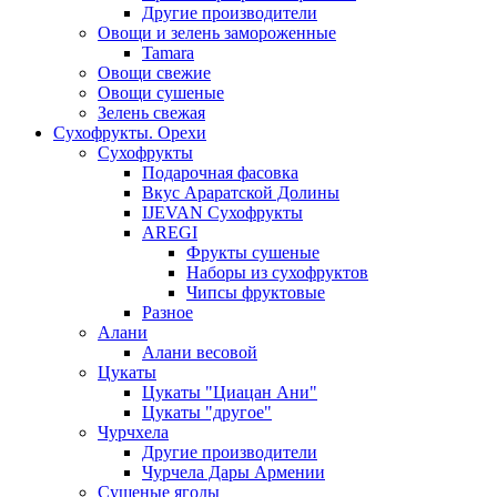
Другие производители
Овощи и зелень замороженные
Tamara
Овощи свежие
Овощи сушеные
Зелень свежая
Сухофрукты. Орехи
Сухофрукты
Подарочная фасовка
Вкус Араратской Долины
IJEVAN Сухофрукты
AREGI
Фрукты сушеные
Наборы из сухофруктов
Чипсы фруктовые
Разное
Алани
Алани весовой
Цукаты
Цукаты "Циацан Ани"
Цукаты "другое"
Чурчхела
Другие производители
Чурчела Дары Армении
Сушеные ягоды