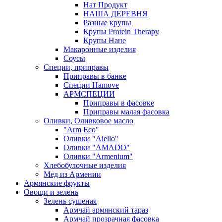
Нат Продукт
НАША ДЕРЕВНЯ
Разные крупы
Крупы Protein Therapy
Крупы Нане
Макаронные изделия
Соусы
Специи, приправы
Приправы в банке
Специи Hamove
АРМСПЕЦИИ
Приправы в фасовке
Приправы малая фасовка
Оливки, Оливковое масло
"Arm Eco"
Оливки "Aiello"
Оливки "AMADO"
Оливки "Armenium"
Хлебобулочные изделия
Мед из Армении
Армянские фрукты
Овощи и зелень
Зелень сушеная
Армчай армянский тараз
Армчай прозрачная фасовка