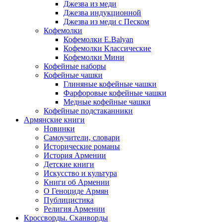
Джезва из меди
Джезва индукционной
Джезва из меди с Песком
Кофемолки
Кофемолки E.Balyan
Кофемолки Классические
Кофемолки Мини
Кофейные наборы
Кофейные чашки
Глиняные кофейные чашки
Фарфоровые кофейные чашки
Медные кофейные чашки
Кофейные подстаканники
Армянские книги
Новинки
Самоучители, словари
Исторические романы
История Армении
Детские книги
Иcкусство и культура
Книги об Армении
О Геноциде Армян
Публицистика
Религия Армении
Кроссворды. Сканворды