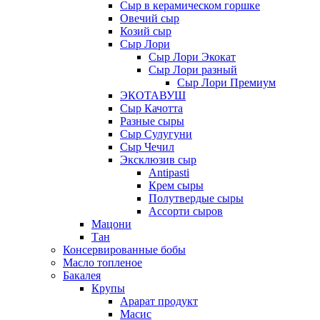
Сыр в керамическом горшке
Овечий сыр
Козий сыр
Сыр Лори
Сыр Лори Экокат
Сыр Лори разный
Сыр Лори Премиум
ЭКОТАВУШ
Сыр Качотта
Разные сыры
Сыр Сулугуни
Сыр Чечил
Эксклюзив сыр
Antipasti
Крем сыры
Полутвердые сыры
Ассорти сыров
Мацони
Тан
Консервированные бобы
Масло топленое
Бакалея
Крупы
Арарат продукт
Масис