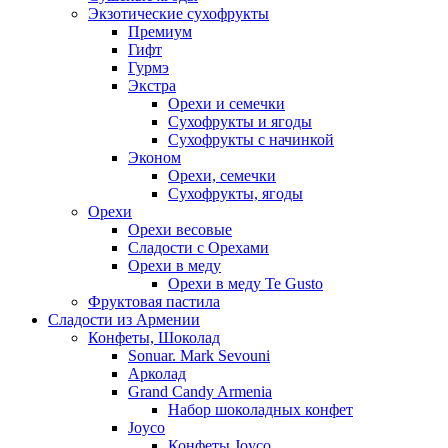
Экзотические сухофрукты
Премиум
Гифт
Гурмэ
Экстра
Орехи и семечки
Сухофрукты и ягоды
Сухофрукты с начинкой
Эконом
Орехи, семечки
Сухофрукты, ягоды
Орехи
Орехи весовые
Сладости с Орехами
Орехи в меду
Орехи в меду Te Gusto
Фруктовая пастила
Сладости из Армении
Конфеты, Шоколад
Sonuar. Mark Sevouni
Арколад
Grand Candy Armenia
Набор шоколадных конфет
Joyco
Конфеты Joyco