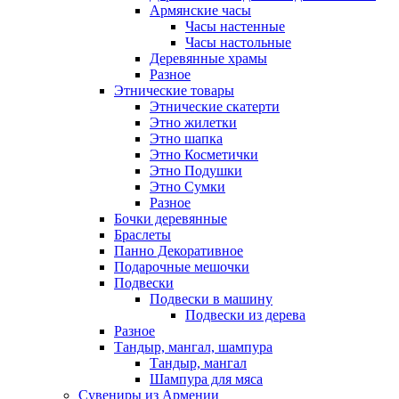
Армянские часы
Часы настенные
Часы настольные
Деревянные храмы
Разное
Этнические товары
Этнические скатерти
Этно жилетки
Этно шапка
Этно Косметички
Этно Подушки
Этно Сумки
Разное
Бочки деревянные
Браслеты
Панно Декоративное
Подарочные мешочки
Подвески
Подвески в машину
Подвески из дерева
Разное
Тандыр, мангал, шампура
Тандыр, мангал
Шампура для мяса
Сувениры из Армении