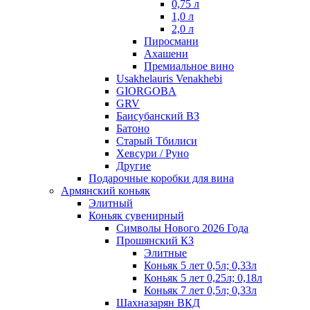
0,75 л
1,0 л
2,0 л
Пиросмани
Ахашени
Премиальное вино
Usakhelauris Venakhebi
GIORGOBA
GRV
Баисубанский ВЗ
Батоно
Старый Тбилиси
Хевсури / Руно
Другие
Подарочные коробки для вина
Армянский коньяк
Элитный
Коньяк сувенирный
Символы Нового 2026 Года
Прошянский КЗ
Элитные
Коньяк 5 лет 0,5л; 0,33л
Коньяк 5 лет 0,25л; 0,18л
Коньяк 7 лет 0,5л; 0,33л
Шахназарян ВКД