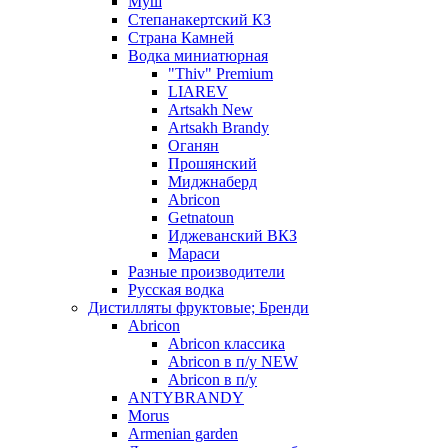
Муш
Степанакертский КЗ
Страна Камней
Водка миниатюрная
"Thiv" Premium
LIAREV
Artsakh New
Artsakh Brandy
Оганян
Прошянский
Миджнаберд
Abricon
Getnatoun
Иджеванский ВКЗ
Мараси
Разные производители
Русская водка
Дистилляты фруктовые; Бренди
Abricon
Abricon классика
Abricon в п/у NEW
Abricon в п/у
ANTYBRANDY
Morus
Armenian garden