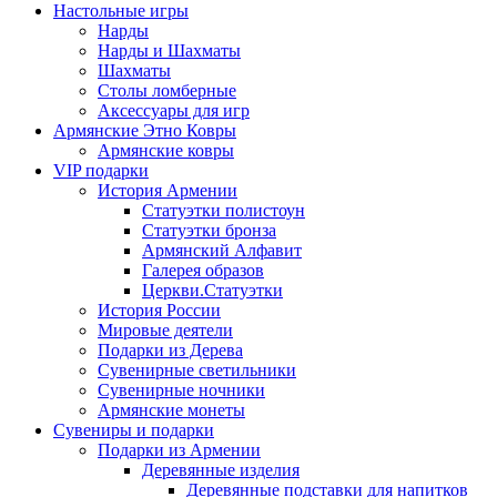
Настольные игры
Нарды
Нарды и Шахматы
Шахматы
Столы ломберные
Аксессуары для игр
Армянские Этно Ковры
Армянские ковры
VIP подарки
История Армении
Статуэтки полистоун
Статуэтки бронза
Армянский Алфавит
Галерея образов
Церкви.Статуэтки
История России
Мировые деятели
Подарки из Дерева
Сувенирные светильники
Сувенирные ночники
Армянские монеты
Сувениры и подарки
Подарки из Армении
Деревянные изделия
Деревянные подставки для напитков