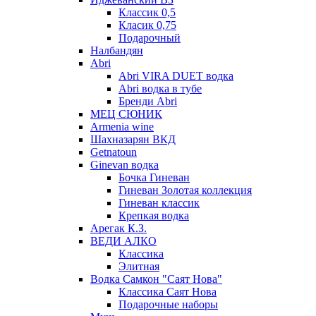
Классик 0,5
Класик 0,75
Подарочный
Налбандян
Abri
Abri VIRA DUET водка
Abri водка в тубе
Бренди Abri
МЕЦ СЮНИК
Armenia wine
Шахназарян ВКД
Getnatoun
Ginevan водка
Бочка Гиневан
Гиневан Золотая коллекция
Гиневан классик
Крепкая водка
Арегак К.З.
ВЕДИ АЛКО
Классика
Элитная
Водка Самкон "Саят Нова"
Классика Саят Нова
Подарочные наборы