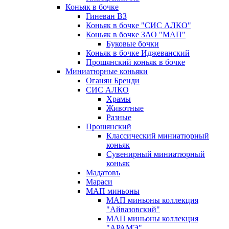
Коньяк в бочке
Гиневан ВЗ
Коньяк в бочке "СИС АЛКО"
Коньяк в бочке ЗАО "МАП"
Буковые бочки
Коньяк в бочке Иджеванский
Прошянский коньяк в бочке
Миниатюрные коньяки
Оганян Бренди
СИС АЛКО
Храмы
Животные
Разные
Прошянский
Классический миниатюрный
коньяк
Сувенирный миниатюрный
коньяк
Мадатовъ
Мараси
МАП миньоны
МАП миньоны коллекция
"Айвазовский"
МАП миньоны коллекция
"АРАМЭ"