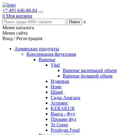
+7 495 646-88-84
0
Моя корзина
x
Меню каталога
Меню сайта
Вход / Регистрация
Армянские продукты
Консервация фруктовая
Варенье
Vital
Варенье маленький объем
Варенье большой объем
Иджеван
Ноян
Шамб
Сады Арагаца
Агроянс
KERAKUR
Варга - Фуд
Прошян фуд
Te Gusto
Proshyan Food