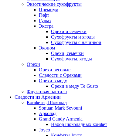
Экзотические сухофрукты
Премиум
Гифт
Гурмэ
Экстра
Орехи и семечки
Сухофрукты и ягоды
Сухофрукты с начинкой
Эконом
Орехи, семечки
Сухофрукты, ягоды
Орехи
Орехи весовые
Сладости с Орехами
Орехи в меду
Орехи в меду Te Gusto
Фруктовая пастила
Сладости из Армении
Конфеты, Шоколад
Sonuar. Mark Sevouni
Арколад
Grand Candy Armenia
Набор шоколадных конфет
Joyco
Конфеты Joyco