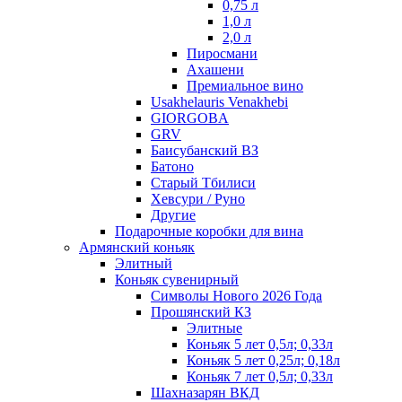
0,75 л
1,0 л
2,0 л
Пиросмани
Ахашени
Премиальное вино
Usakhelauris Venakhebi
GIORGOBA
GRV
Баисубанский ВЗ
Батоно
Старый Тбилиси
Хевсури / Руно
Другие
Подарочные коробки для вина
Армянский коньяк
Элитный
Коньяк сувенирный
Символы Нового 2026 Года
Прошянский КЗ
Элитные
Коньяк 5 лет 0,5л; 0,33л
Коньяк 5 лет 0,25л; 0,18л
Коньяк 7 лет 0,5л; 0,33л
Шахназарян ВКД