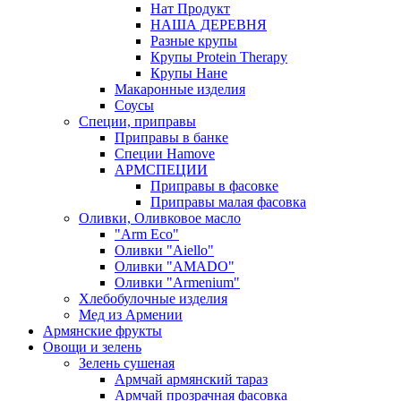
Нат Продукт
НАША ДЕРЕВНЯ
Разные крупы
Крупы Protein Therapy
Крупы Нане
Макаронные изделия
Соусы
Специи, приправы
Приправы в банке
Специи Hamove
АРМСПЕЦИИ
Приправы в фасовке
Приправы малая фасовка
Оливки, Оливковое масло
"Arm Eco"
Оливки "Aiello"
Оливки "AMADO"
Оливки "Armenium"
Хлебобулочные изделия
Мед из Армении
Армянские фрукты
Овощи и зелень
Зелень сушеная
Армчай армянский тараз
Армчай прозрачная фасовка