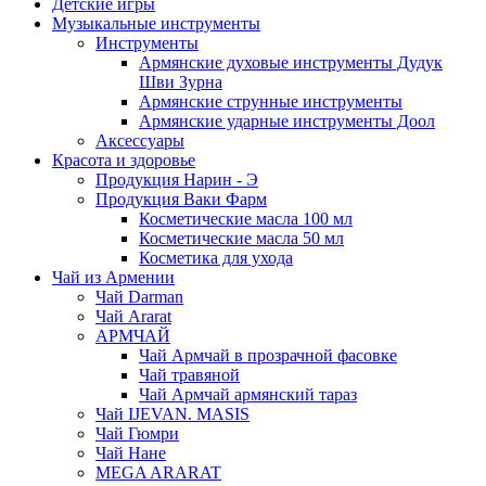
Детские игры
Музыкальные инструменты
Инструменты
Армянские духовые инструменты Дудук
Шви Зурна
Армянские струнные инструменты
Армянские ударные инструменты Доол
Аксессуары
Красота и здоровье
Продукция Нарин - Э
Продукция Ваки Фарм
Косметические масла 100 мл
Косметические масла 50 мл
Косметика для ухода
Чай из Армении
Чай Darman
Чай Ararat
АРМЧАЙ
Чай Армчай в прозрачной фасовке
Чай травяной
Чай Армчай армянский тараз
Чай IJEVAN. MASIS
Чай Гюмри
Чай Нане
MEGA ARARAT