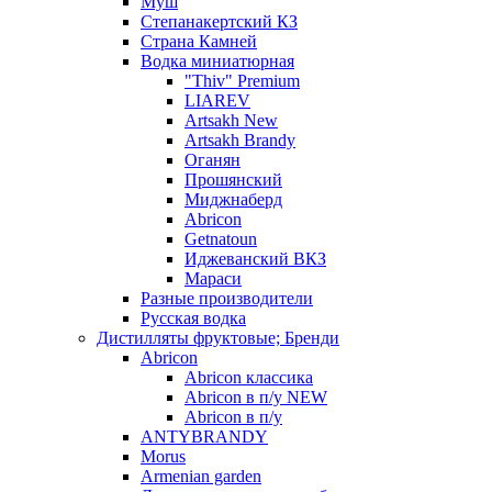
Муш
Степанакертский КЗ
Страна Камней
Водка миниатюрная
"Thiv" Premium
LIAREV
Artsakh New
Artsakh Brandy
Оганян
Прошянский
Миджнаберд
Abricon
Getnatoun
Иджеванский ВКЗ
Мараси
Разные производители
Русская водка
Дистилляты фруктовые; Бренди
Abricon
Abricon классика
Abricon в п/у NEW
Abricon в п/у
ANTYBRANDY
Morus
Armenian garden