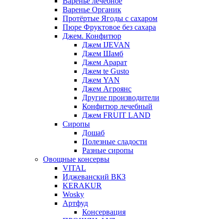
Варенье лечебное
Варенье Органик
Протёртые Ягоды с сахаром
Пюре Фруктовое без сахара
Джем. Конфитюр
Джем IJEVAN
Джем Шамб
Джем Арарат
Джем te Gusto
Джем YAN
Джем Агроянс
Другие производители
Конфитюр лечебный
Джем FRUIT LAND
Сиропы
Дошаб
Полезные сладости
Разные сиропы
Овощные консервы
VITAL
Иджеванский ВКЗ
KERAKUR
Wosky
Артфуд
Консервация