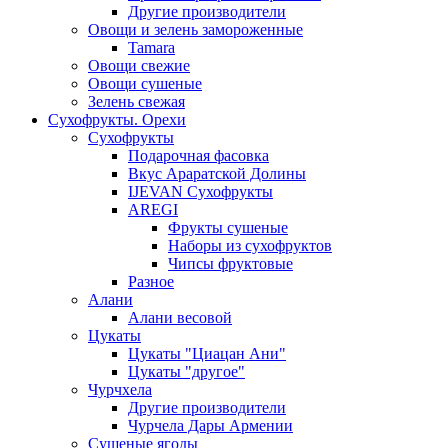
Другие производители
Овощи и зелень замороженные
Tamara
Овощи свежие
Овощи сушеные
Зелень свежая
Сухофрукты. Орехи
Сухофрукты
Подарочная фасовка
Вкус Араратской Долины
IJEVAN Сухофрукты
AREGI
Фрукты сушеные
Наборы из сухофруктов
Чипсы фруктовые
Разное
Алани
Алани весовой
Цукаты
Цукаты "Циацан Ани"
Цукаты "другое"
Чурчхела
Другие производители
Чурчела Дары Армении
Сушеные ягоды