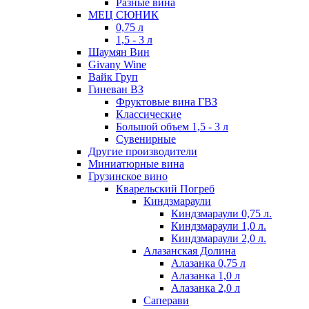
Разные вина
МЕЦ СЮНИК
0,75 л
1,5 - 3 л
Шаумян Вин
Givany Wine
Вайк Груп
Гиневан ВЗ
Фруктовые вина ГВЗ
Классические
Большой объем 1,5 - 3 л
Сувенирные
Другие производители
Миниатюрные вина
Грузинское вино
Кварельский Погреб
Киндзмараули
Киндзмараули 0,75 л.
Киндзмараули 1,0 л.
Киндзмараули 2,0 л.
Алазанская Долина
Алазанка 0,75 л
Алазанка 1,0 л
Алазанка 2,0 л
Саперави