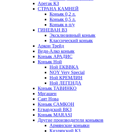
Арегак КЗ
СТРАНА КАМНЕЙ
Коньяк 0,2 л.
Коньяк 0,5 л.
Коньяк в п/у
ГИНЕВАН ВЗ
Эксклюзивный коньяк
Классический коньяк
Аркон Трейд
Веди-Алко коньяк
Коньяк АРАДИС
Коньяк Ной
Ной ЕКВВКА
NOY Very Special
Ной КРЕМЛИН
Ной ЛЕГЕНДА
Коньяк ТАВИНКО
Мргашен
Саят Нова
Коньяк САМКОН
Егвардский ВКЗ
Коньяк MARASI
Другие производители коньяков
Армянские коньяки
Кизлярский КЗ