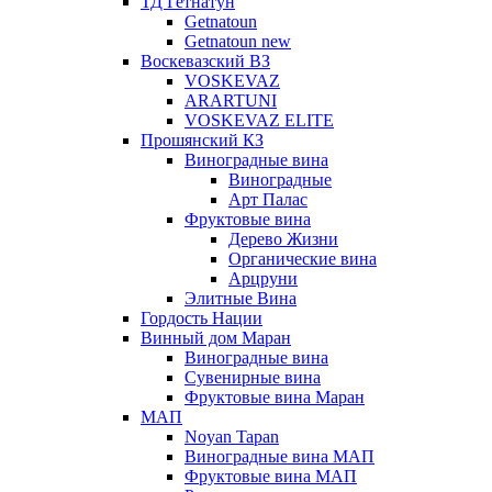
ТД Гетнатун
Getnatoun
Getnatoun new
Воскевазский ВЗ
VOSKEVAZ
ARARTUNI
VOSKEVAZ ELITE
Прошянский КЗ
Виноградные вина
Виноградные
Арт Палас
Фруктовые вина
Дерево Жизни
Органические вина
Арцруни
Элитные Вина
Гордость Нации
Винный дом Маран
Виноградные вина
Сувенирные вина
Фруктовые вина Маран
МАП
Noyan Tapan
Виноградные вина МАП
Фруктовые вина МАП