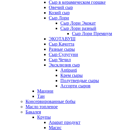
Сыр в керамическом горшке
Овечий сыр
Козий сыр
Сыр Лори
Сыр Лори Экокат
Сыр Лори разный
Сыр Лори Премиум
ЭКОТАВУШ
Сыр Качотта
Разные сыры
Сыр Сулугуни
Сыр Чечил
Эксклюзив сыр
Antipasti
Крем сыры
Полутвердые сыры
Ассорти сыров
Мацони
Тан
Консервированные бобы
Масло топленое
Бакалея
Крупы
Арарат продукт
Масис