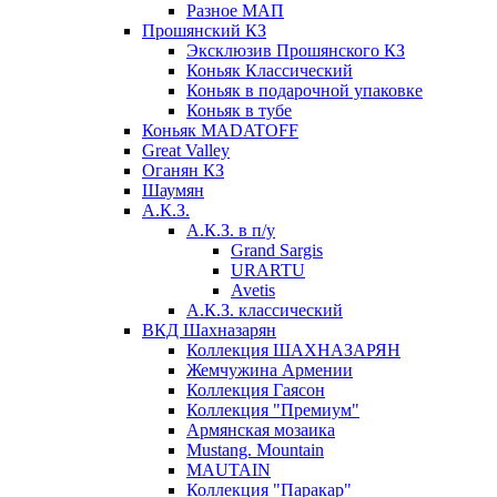
Разное МАП
Прошянский КЗ
Эксклюзив Прошянского КЗ
Коньяк Классический
Коньяк в подарочной упаковке
Коньяк в тубе
Коньяк MADATOFF
Great Valley
Оганян КЗ
Шаумян
А.К.З.
А.К.З. в п/у
Grand Sargis
URARTU
Avetis
А.К.З. классический
ВКД Шахназарян
Коллекция ШАХНАЗАРЯН
Жемчужина Армении
Коллекция Гаясон
Коллекция "Премиум"
Армянская мозаика
Mustang. Mountain
MAUTAIN
Коллекция "Паракар"