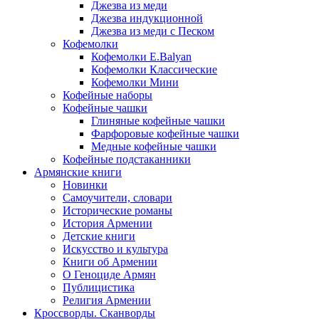
Джезва из меди
Джезва индукционной
Джезва из меди с Песком
Кофемолки
Кофемолки E.Balyan
Кофемолки Классические
Кофемолки Мини
Кофейные наборы
Кофейные чашки
Глиняные кофейные чашки
Фарфоровые кофейные чашки
Медные кофейные чашки
Кофейные подстаканники
Армянские книги
Новинки
Самоучители, словари
Исторические романы
История Армении
Детские книги
Иcкусство и культура
Книги об Армении
О Геноциде Армян
Публицистика
Религия Армении
Кроссворды. Сканворды