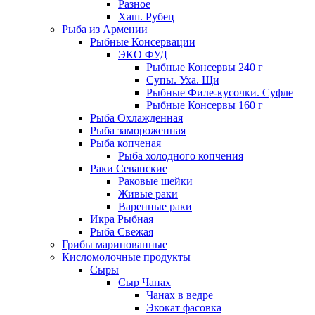
Разное
Хаш. Рубец
Рыба из Армении
Рыбные Консервации
ЭКО ФУД
Рыбные Консервы 240 г
Супы. Уха. Щи
Рыбные Филе-кусочки. Суфле
Рыбные Консервы 160 г
Рыба Охлажденная
Рыба замороженная
Рыба копченая
Рыба холодного копчения
Раки Севанские
Раковые шейки
Живые раки
Варенные раки
Икра Рыбная
Рыба Свежая
Грибы маринованные
Кисломолочные продукты
Сыры
Сыр Чанах
Чанах в ведре
Экокат фасовка