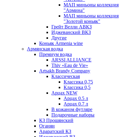
МАП миньоны коллекция
"Армина"
МАП миньоны коллекция
"Золотой коньяк"
Грейт Велли АВКЗ
Иджеванский ВКЗ
Другие
Коньяк Armenia wine
Армянская водка
Премиум водка
ARSSI ALLIANCE
Thiv «Eau de Vie»
Artsakh Brandy Company
Классическая
Классика 0,75
Классика 0,5
Арцах NEW
Арцах 0.5 л
Арцах 0.7 л
В кожаном футляре
Подарочные наборы
КЗ Прошянский
Оганян
Араратский КЗ
Иджеванский ВЗ