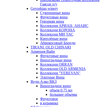
Гаясон п/у
Gevorkian winery
Сувенирные вина
Фруктовые вина
Геворкян вина
Коллекция АРИАЦ. АНАИС
Коллекция КОРОНА
Коллекция МИ ТАС
Креплёные вина
Абрикосовый Бренди
TIRANI. OLD CHINARI
Армения Вайн
Фруктовые вина
Виноградные вина
Коллекция ORRAN
Коллекция OLD ARMENIA
Коллекция "YEREVAN"
Элитные Вина
Веди-Алко ВКЗ
Виноградное вино
объем 0.75 мл
большие объемы
Фруктовое
в керамике