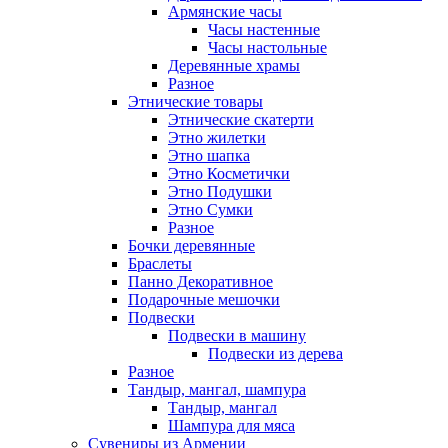
Армянские часы
Часы настенные
Часы настольные
Деревянные храмы
Разное
Этнические товары
Этнические скатерти
Этно жилетки
Этно шапка
Этно Косметички
Этно Подушки
Этно Сумки
Разное
Бочки деревянные
Браслеты
Панно Декоративное
Подарочные мешочки
Подвески
Подвески в машину
Подвески из дерева
Разное
Тандыр, мангал, шампура
Тандыр, мангал
Шампура для мяса
Сувениры из Армении