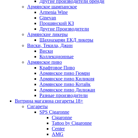
Другие производители бренди
Армянское шампанское
Armenia Wine
Ginevan
Прошянский КЗ
Другие Производители
Армянские ликеры
Шахназарян ЕКД ликеры
Виски, Текила, Джин
Виски
Коллекционные
Армянское пиво
Крафтовое Пиво
Армянское пиво Гюмри
Армянское пиво Киликия
Армянское пиво Котайк
Армянское пиво Дилижан
Разные производители
Витрина магазина сигареты 18+
Cигареты
SPS Cigaronne
Сigaronne
Tattoo by Cigaronne
Center
AMG