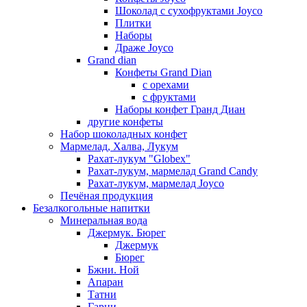
Шоколад с сухофруктами Joyco
Плитки
Наборы
Драже Joyco
Grand dian
Конфеты Grand Dian
с орехами
с фруктами
Наборы конфет Гранд Диан
другие конфеты
Набор шоколадных конфет
Мармелад, Халва, Лукум
Рахат-лукум "Globex"
Рахат-лукум, мармелад Grand Candy
Рахат-лукум, мармелад Joyco
Печёная продукция
Безалкогольные напитки
Минеральная вода
Джермук. Бюрег
Джермук
Бюрег
Бжни. Ной
Апаран
Татни
Гарни