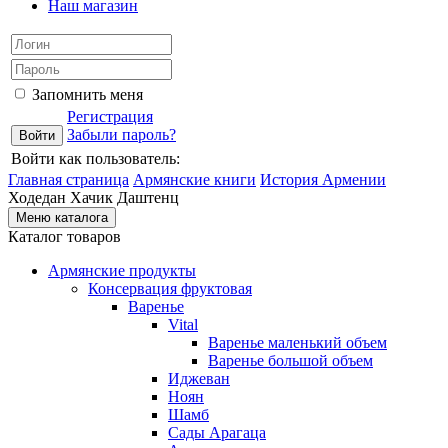
Наш магазин
Запомнить меня
Регистрация
Забыли пароль?
Войти как пользователь:
Главная страница
Армянские книги
История Армении
Ходедан Хачик Даштенц
Меню каталога
Каталог товаров
Армянские продукты
Консервация фруктовая
Варенье
Vital
Варенье маленький объем
Варенье большой объем
Иджеван
Ноян
Шамб
Сады Арагаца