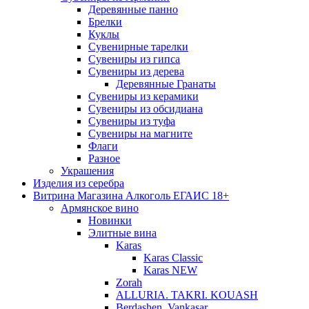
Деревянные панно
Брелки
Куклы
Сувенирные тарелки
Сувениры из гипса
Сувениры из дерева
Деревянные Гранаты
Сувениры из керамики
Сувениры из обсидиана
Сувениры из туфа
Сувениры на магните
Флаги
Разное
Украшения
Изделия из серебра
Витрина Магазина Алкоголь ЕГАИС 18+
Армянское вино
Новинки
Элитные вина
Karas
Karas Classic
Karas NEW
Zorah
ALLURIA. TAKRI. KOUASH
Berdashen. Vankasar