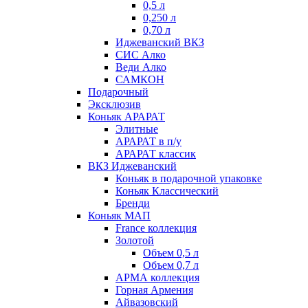
0,5 л
0,250 л
0,70 л
Иджеванский ВКЗ
СИС Алко
Веди Алко
САМКОН
Подарочный
Эксклюзив
Коньяк АРАРАТ
Элитные
АРАРАТ в п/у
АРАРАТ классик
ВКЗ Иджеванский
Коньяк в подарочной упаковке
Коньяк Классический
Бренди
Коньяк МАП
France коллекция
Золотой
Объем 0,5 л
Объем 0,7 л
АРМА коллекция
Горная Армения
Айвазовский