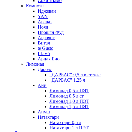
Соки Шамб
Компоты
Иджеван
YAN
Арарат
Ноян
Прошян Фуд
Агроянс
Витал
te Gusto
Шамб
Арцах Био
Лимонад
Дарбас
"ДАРБАС" 0,5 л в стекле
"ДАРБАС" 1,25 л
Ани
Лимонад 0,5 л ПЭТ
Лимонад 0,5 л ст
Лимонад 1,0 л ПЭТ
Лимонад 1,5 л ПЭТ
Ануш
Натахтари
Натахтари 0,5 л
Натахтари 1 л ПЭТ