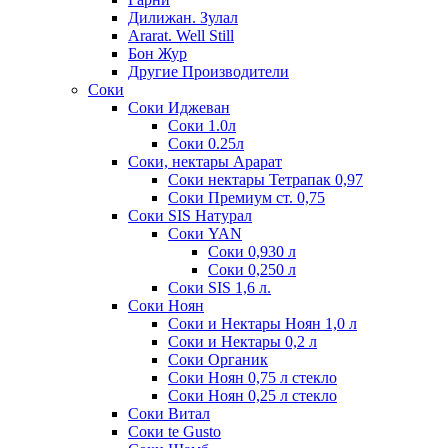
Дилижан. Зулал
Ararat. Well Still
Бон Жур
Другие Производители
Соки
Соки Иджеван
Соки 1.0л
Соки 0.25л
Соки, нектары Арарат
Соки нектары Тетрапак 0,97
Соки Премиум ст. 0,75
Соки SIS Натурал
Соки YAN
Соки 0,930 л
Соки 0,250 л
Соки SIS 1,6 л.
Соки Ноян
Соки и Нектары Ноян 1,0 л
Соки и Нектары 0,2 л
Соки Органик
Соки Ноян 0,75 л стекло
Соки Ноян 0,25 л стекло
Соки Витал
Соки te Gusto