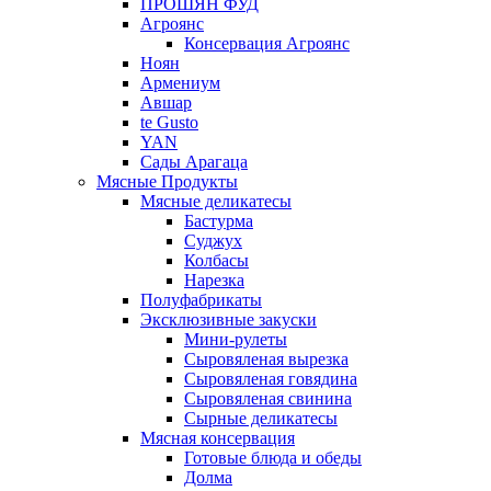
ПРОШЯН ФУД
Агроянс
Консервация Агроянс
Ноян
Армениум
Авшар
te Gusto
YAN
Сады Арагаца
Мясные Продукты
Мясные деликатесы
Бастурма
Суджух
Колбасы
Нарезка
Полуфабрикаты
Эксклюзивные закуски
Мини-рулеты
Сыровяленая вырезка
Сыровяленая говядина
Сыровяленая свинина
Сырные деликатесы
Мясная консервация
Готовые блюда и обеды
Долма