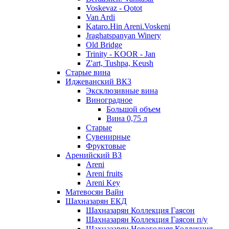
Voskevaz - Qotot
Van Ardi
Kataro.Hin Areni.Voskeni
Jraghatspanyan Winery
Old Bridge
Trinity - KOOR - Jan
Z'art, Tushpa, Keush
Старые вина
Иджеванский ВК3
Эксклюзивные вина
Виноградное
Большой объем
Вина 0,75 л
Старые
Сувенирные
Фруктовые
Аренийский ВЗ
Areni
Areni fruits
Areni Key
Матевосян Вайн
Шахназарян ЕКД
Шахназарян Коллекция Гаясон
Шахназарян Коллекция Гаясон п/у
Шахназарян Новогодняя Коллекция