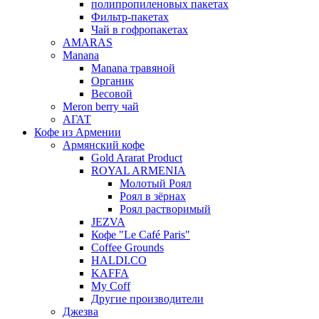
полипропиленовых пакетах
Фильтр-пакетах
Чай в гофропакетах
AMARAS
Manana
Manana травяной
Органик
Весовой
Meron berry чай
АГАТ
Кофе из Армении
Армянский кофе
Gold Ararat Product
ROYAL ARMENIA
Молотый Роял
Роял в зёрнах
Роял растворимый
JEZVA
Кофе "Le Café Paris"
Coffee Grounds
HALDI.CO
KAFFA
My Coff
Другие производители
Джезва