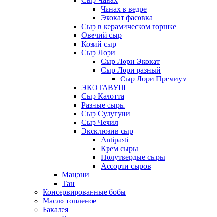
Сыр Чанах
Чанах в ведре
Экокат фасовка
Сыр в керамическом горшке
Овечий сыр
Козий сыр
Сыр Лори
Сыр Лори Экокат
Сыр Лори разный
Сыр Лори Премиум
ЭКОТАВУШ
Сыр Качотта
Разные сыры
Сыр Сулугуни
Сыр Чечил
Эксклюзив сыр
Antipasti
Крем сыры
Полутвердые сыры
Ассорти сыров
Мацони
Тан
Консервированные бобы
Масло топленое
Бакалея