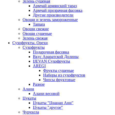
Зелень сушеная
Армчай армянский тараз
Армчай прозрачная фасовка
Другие производители
Овощи и зелень замороженные
Tamara
Овощи свежие
Овощи сушеные
Зелень свежая
Сухофрукты. Орехи
Сухофрукты
Подарочная фасовка
Вкус Араратской Долины
IJEVAN Сухофрукты
AREGI
Фрукты сушеные
Наборы из сухофруктов
Чипсы фруктовые
Разное
Алани
Алани весовой
Цукаты
Цукаты "Циацан Ани"
Цукаты "другое"
Чурчхела