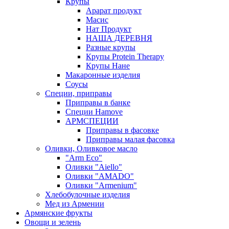
Крупы
Арарат продукт
Масис
Нат Продукт
НАША ДЕРЕВНЯ
Разные крупы
Крупы Protein Therapy
Крупы Нане
Макаронные изделия
Соусы
Специи, приправы
Приправы в банке
Специи Hamove
АРМСПЕЦИИ
Приправы в фасовке
Приправы малая фасовка
Оливки, Оливковое масло
"Arm Eco"
Оливки "Aiello"
Оливки "AMADO"
Оливки "Armenium"
Хлебобулочные изделия
Мед из Армении
Армянские фрукты
Овощи и зелень