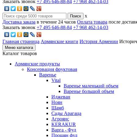
Заказать звонок
+7 495 646-88-84
+7 968 462-14-03
x
Доставка заказа
в течение 24 часов
Оплата товара
после достав
Заказать звонок
+7 495 646-88-84
+7 968 462-14-03
Главная страница
Армянские книги
История Армении
Историч
Меню каталога
Каталог товаров
Армянские продукты
Консервация фруктовая
Варенье
Vital
Варенье маленький объем
Варенье большой объем
Иджеван
Ноян
Шамб
Сады Арагаца
Агроянс
KERAKUR
Варга - Фуд
Прошян фуд