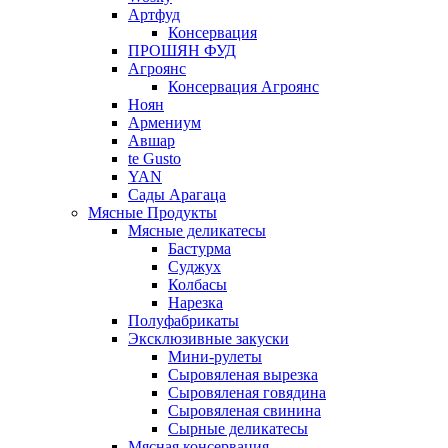
Артфуд
Консервация
ПРОШЯН ФУД
Агроянс
Консервация Агроянс
Ноян
Армениум
Авшар
te Gusto
YAN
Сады Арагаца
Мясные Продукты
Мясные деликатесы
Бастурма
Суджух
Колбасы
Нарезка
Полуфабрикаты
Эксклюзивные закуски
Мини-рулеты
Сыровяленая вырезка
Сыровяленая говядина
Сыровяленая свинина
Сырные деликатесы
Мясная консервация