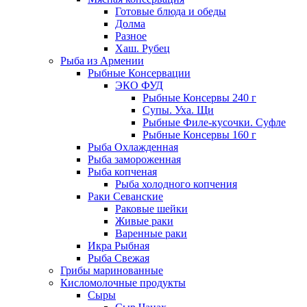
Готовые блюда и обеды
Долма
Разное
Хаш. Рубец
Рыба из Армении
Рыбные Консервации
ЭКО ФУД
Рыбные Консервы 240 г
Супы. Уха. Щи
Рыбные Филе-кусочки. Суфле
Рыбные Консервы 160 г
Рыба Охлажденная
Рыба замороженная
Рыба копченая
Рыба холодного копчения
Раки Севанские
Раковые шейки
Живые раки
Варенные раки
Икра Рыбная
Рыба Свежая
Грибы маринованные
Кисломолочные продукты
Сыры