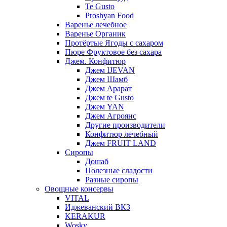
Te Gusto
Proshyan Food
Варенье лечебное
Варенье Органик
Протёртые Ягоды с сахаром
Пюре Фруктовое без сахара
Джем. Конфитюр
Джем IJEVAN
Джем Шамб
Джем Арарат
Джем te Gusto
Джем YAN
Джем Агроянс
Другие производители
Конфитюр лечебный
Джем FRUIT LAND
Сиропы
Дошаб
Полезные сладости
Разные сиропы
Овощные консервы
VITAL
Иджеванский ВКЗ
KERAKUR
Wosky