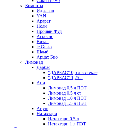
Соки Шамб
Компоты
Иджеван
YAN
Арарат
Ноян
Прошян Фуд
Агроянс
Витал
te Gusto
Шамб
Арцах Био
Лимонад
Дарбас
"ДАРБАС" 0,5 л в стекле
"ДАРБАС" 1,25 л
Ани
Лимонад 0,5 л ПЭТ
Лимонад 0,5 л ст
Лимонад 1,0 л ПЭТ
Лимонад 1,5 л ПЭТ
Ануш
Натахтари
Натахтари 0,5 л
Натахтари 1 л ПЭТ