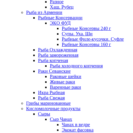
Разное
Хаш. Рубец
Рыба из Армении
Рыбные Консервации
ЭКО ФУД
Рыбные Консервы 240 г
Супы. Уха. Щи
Рыбные Филе-кусочки. Суфле
Рыбные Консервы 160 г
Рыба Охлажденная
Рыба замороженная
Рыба копченая
Рыба холодного копчения
Раки Севанские
Раковые шейки
Живые раки
Варенные раки
Икра Рыбная
Рыба Свежая
Грибы маринованные
Кисломолочные продукты
Сыры
Сыр Чанах
Чанах в ведре
Экокат фасовка