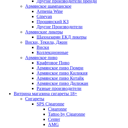
Другие производители бренди
Армянское шампанское
Armenia Wine
Ginevan
Прошянский КЗ
Другие Производители
Армянские ликеры
Шахназарян ЕКД ликеры
Виски, Текила, Джин
Виски
Коллекционные
Армянское пиво
Крафтовое Пиво
Армянское пиво Гюмри
Армянское пиво Киликия
Армянское пиво Котайк
Армянское пиво Дилижан
Разные производители
Витрина магазина сигареты 18+
Cигареты
SPS Cigaronne
Сigaronne
Tattoo by Cigaronne
Center
AMG