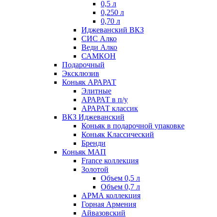
0,5 л
0,250 л
0,70 л
Иджеванский ВКЗ
СИС Алко
Веди Алко
САМКОН
Подарочный
Эксклюзив
Коньяк АРАРАТ
Элитные
АРАРАТ в п/у
АРАРАТ классик
ВКЗ Иджеванский
Коньяк в подарочной упаковке
Коньяк Классический
Бренди
Коньяк МАП
France коллекция
Золотой
Объем 0,5 л
Объем 0,7 л
АРМА коллекция
Горная Армения
Айвазовский