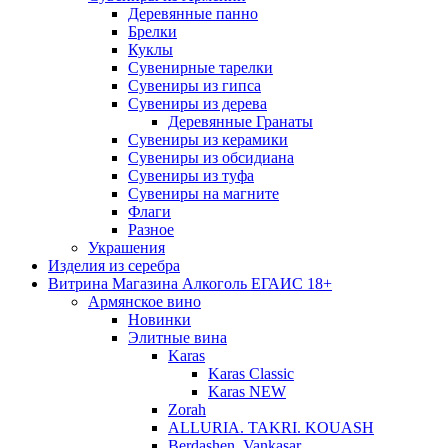
Деревянные панно
Брелки
Куклы
Сувенирные тарелки
Сувениры из гипса
Сувениры из дерева
Деревянные Гранаты
Сувениры из керамики
Сувениры из обсидиана
Сувениры из туфа
Сувениры на магните
Флаги
Разное
Украшения
Изделия из серебра
Витрина Магазина Алкоголь ЕГАИС 18+
Армянское вино
Новинки
Элитные вина
Karas
Karas Classic
Karas NEW
Zorah
ALLURIA. TAKRI. KOUASH
Berdashen. Vankasar