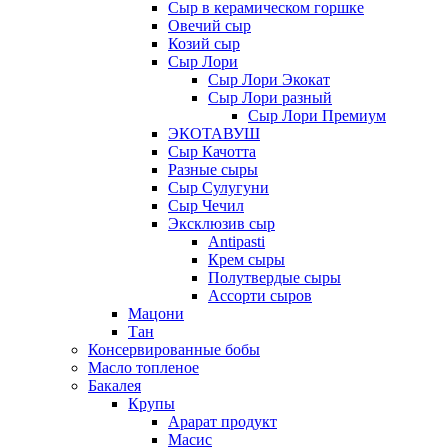
Сыр в керамическом горшке
Овечий сыр
Козий сыр
Сыр Лори
Сыр Лори Экокат
Сыр Лори разный
Сыр Лори Премиум
ЭКОТАВУШ
Сыр Качотта
Разные сыры
Сыр Сулугуни
Сыр Чечил
Эксклюзив сыр
Antipasti
Крем сыры
Полутвердые сыры
Ассорти сыров
Мацони
Тан
Консервированные бобы
Масло топленое
Бакалея
Крупы
Арарат продукт
Масис