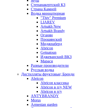
Муш
Степанакертский КЗ
Страна Камней
Водка миниатюрная
"Thiv" Premium
LIAREV
Artsakh New
Artsakh Brandy
Оганян
Прошянский
Миджнаберд
Abricon
Getnatoun
Иджеванский ВКЗ
Мараси
Разные производители
Русская водка
Дистилляты фруктовые; Бренди
Abricon
Abricon классика
Abricon в п/у NEW
Abricon в п/у
ANTYBRANDY
Morus
Armenian garden