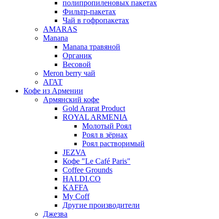
полипропиленовых пакетах
Фильтр-пакетах
Чай в гофропакетах
AMARAS
Manana
Manana травяной
Органик
Весовой
Meron berry чай
АГАТ
Кофе из Армении
Армянский кофе
Gold Ararat Product
ROYAL ARMENIA
Молотый Роял
Роял в зёрнах
Роял растворимый
JEZVA
Кофе "Le Café Paris"
Coffee Grounds
HALDI.CO
KAFFA
My Coff
Другие производители
Джезва