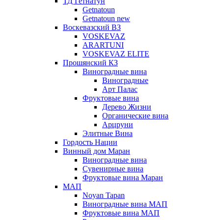
ТД Гетнатун
Getnatoun
Getnatoun new
Воскевазский ВЗ
VOSKEVAZ
ARARTUNI
VOSKEVAZ ELITE
Прошянский КЗ
Виноградные вина
Виноградные
Арт Палас
Фруктовые вина
Дерево Жизни
Органические вина
Арцруни
Элитные Вина
Гордость Нации
Винный дом Маран
Виноградные вина
Сувенирные вина
Фруктовые вина Маран
МАП
Noyan Tapan
Виноградные вина МАП
Фруктовые вина МАП