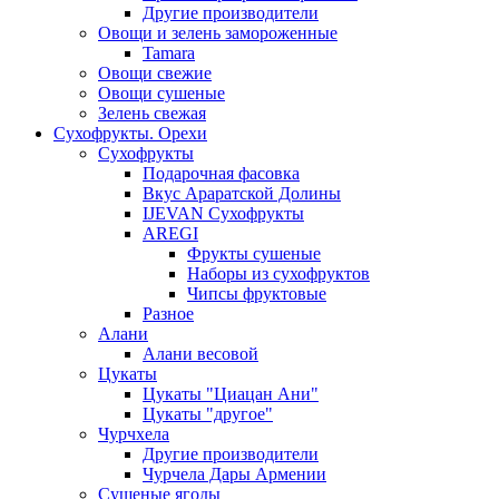
Другие производители
Овощи и зелень замороженные
Tamara
Овощи свежие
Овощи сушеные
Зелень свежая
Сухофрукты. Орехи
Сухофрукты
Подарочная фасовка
Вкус Араратской Долины
IJEVAN Сухофрукты
AREGI
Фрукты сушеные
Наборы из сухофруктов
Чипсы фруктовые
Разное
Алани
Алани весовой
Цукаты
Цукаты "Циацан Ани"
Цукаты "другое"
Чурчхела
Другие производители
Чурчела Дары Армении
Сушеные ягоды