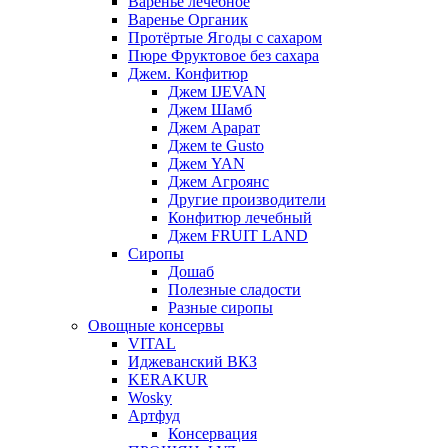
Варенье лечебное
Варенье Органик
Протёртые Ягоды с сахаром
Пюре Фруктовое без сахара
Джем. Конфитюр
Джем IJEVAN
Джем Шамб
Джем Арарат
Джем te Gusto
Джем YAN
Джем Агроянс
Другие производители
Конфитюр лечебный
Джем FRUIT LAND
Сиропы
Дошаб
Полезные сладости
Разные сиропы
Овощные консервы
VITAL
Иджеванский ВКЗ
KERAKUR
Wosky
Артфуд
Консервация