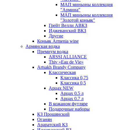
МАП миньоны коллекция
"Армина"
МАП миньоны коллекция
"Золотой коньяк"
Грейт Велли АВКЗ
Иджеванский ВКЗ
Другие
Коньяк Armenia wine
Армянская водка
Премиум водка
ARSSI ALLIANCE
Thiv «Eau de Vie»
Artsakh Brandy Company
Классическая
Классика 0,75
Классика 0,5
Арцах NEW
Арцах 0.5 л
Арцах 0.7 л
В кожаном футляре
Подарочные наборы
КЗ Прошянский
Оганян
Араратский КЗ
Иджеванский ВЗ