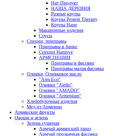
Нат Продукт
НАША ДЕРЕВНЯ
Разные крупы
Крупы Protein Therapy
Крупы Нане
Макаронные изделия
Соусы
Специи, приправы
Приправы в банке
Специи Hamove
АРМСПЕЦИИ
Приправы в фасовке
Приправы малая фасовка
Оливки, Оливковое масло
"Arm Eco"
Оливки "Aiello"
Оливки "AMADO"
Оливки "Armenium"
Хлебобулочные изделия
Мед из Армении
Армянские фрукты
Овощи и зелень
Зелень сушеная
Армчай армянский тараз
Армчай прозрачная фасовка