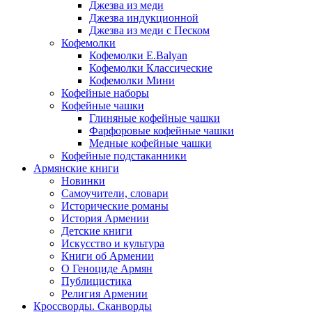
Джезва из меди
Джезва индукционной
Джезва из меди с Песком
Кофемолки
Кофемолки E.Balyan
Кофемолки Классические
Кофемолки Мини
Кофейные наборы
Кофейные чашки
Глиняные кофейные чашки
Фарфоровые кофейные чашки
Медные кофейные чашки
Кофейные подстаканники
Армянские книги
Новинки
Самоучители, словари
Исторические романы
История Армении
Детские книги
Иcкусство и культура
Книги об Армении
О Геноциде Армян
Публицистика
Религия Армении
Кроссворды. Сканворды