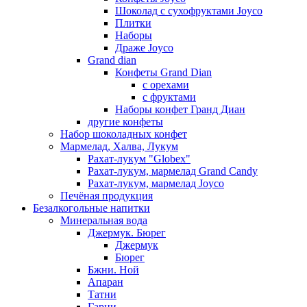
Шоколад с сухофруктами Joyco
Плитки
Наборы
Драже Joyco
Grand dian
Конфеты Grand Dian
с орехами
с фруктами
Наборы конфет Гранд Диан
другие конфеты
Набор шоколадных конфет
Мармелад, Халва, Лукум
Рахат-лукум "Globex"
Рахат-лукум, мармелад Grand Candy
Рахат-лукум, мармелад Joyco
Печёная продукция
Безалкогольные напитки
Минеральная вода
Джермук. Бюрег
Джермук
Бюрег
Бжни. Ной
Апаран
Татни
Гарни