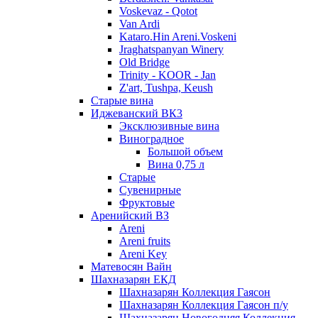
Voskevaz - Qotot
Van Ardi
Kataro.Hin Areni.Voskeni
Jraghatspanyan Winery
Old Bridge
Trinity - KOOR - Jan
Z'art, Tushpa, Keush
Старые вина
Иджеванский ВК3
Эксклюзивные вина
Виноградное
Большой объем
Вина 0,75 л
Старые
Сувенирные
Фруктовые
Аренийский ВЗ
Areni
Areni fruits
Areni Key
Матевосян Вайн
Шахназарян ЕКД
Шахназарян Коллекция Гаясон
Шахназарян Коллекция Гаясон п/у
Шахназарян Новогодняя Коллекция