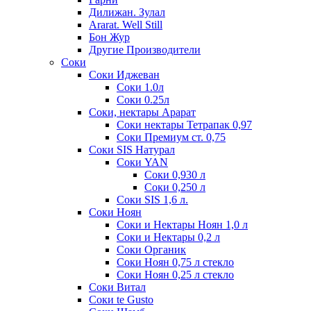
Дилижан. Зулал
Ararat. Well Still
Бон Жур
Другие Производители
Соки
Соки Иджеван
Соки 1.0л
Соки 0.25л
Соки, нектары Арарат
Соки нектары Тетрапак 0,97
Соки Премиум ст. 0,75
Соки SIS Натурал
Соки YAN
Соки 0,930 л
Соки 0,250 л
Соки SIS 1,6 л.
Соки Ноян
Соки и Нектары Ноян 1,0 л
Соки и Нектары 0,2 л
Соки Органик
Соки Ноян 0,75 л стекло
Соки Ноян 0,25 л стекло
Соки Витал
Соки te Gusto