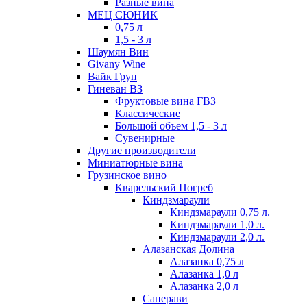
Разные вина
МЕЦ СЮНИК
0,75 л
1,5 - 3 л
Шаумян Вин
Givany Wine
Вайк Груп
Гиневан ВЗ
Фруктовые вина ГВЗ
Классические
Большой объем 1,5 - 3 л
Сувенирные
Другие производители
Миниатюрные вина
Грузинское вино
Кварельский Погреб
Киндзмараули
Киндзмараули 0,75 л.
Киндзмараули 1,0 л.
Киндзмараули 2,0 л.
Алазанская Долина
Алазанка 0,75 л
Алазанка 1,0 л
Алазанка 2,0 л
Саперави