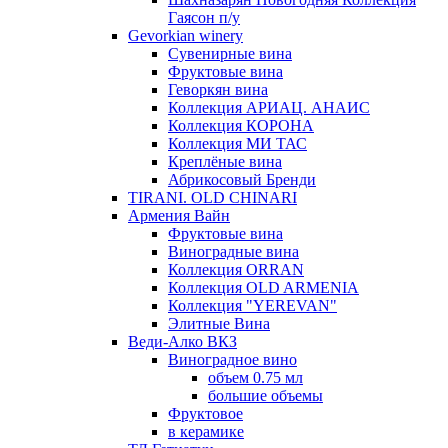
Гаясон п/у
Gevorkian winery
Сувенирные вина
Фруктовые вина
Геворкян вина
Коллекция АРИАЦ. АНАИС
Коллекция КОРОНА
Коллекция МИ ТАС
Креплёные вина
Абрикосовый Бренди
TIRANI. OLD CHINARI
Армения Вайн
Фруктовые вина
Виноградные вина
Коллекция ORRAN
Коллекция OLD ARMENIA
Коллекция "YEREVAN"
Элитные Вина
Веди-Алко ВКЗ
Виноградное вино
объем 0.75 мл
большие объемы
Фруктовое
в керамике