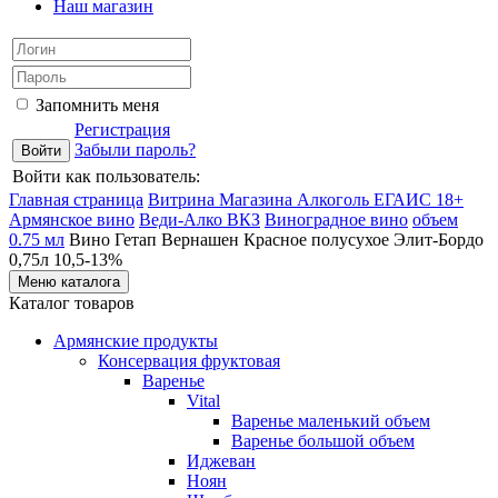
Наш магазин
Запомнить меня
Регистрация
Забыли пароль?
Войти как пользователь:
Главная страница
Витрина Магазина Алкоголь ЕГАИС 18+
Армянское вино
Веди-Алко ВКЗ
Виноградное вино
объем
0.75 мл
Вино Гетап Вернашен Красное полусухое Элит-Бордо
0,75л 10,5-13%
Меню каталога
Каталог товаров
Армянские продукты
Консервация фруктовая
Варенье
Vital
Варенье маленький объем
Варенье большой объем
Иджеван
Ноян