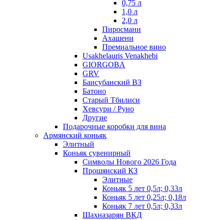
0,75 л
1,0 л
2,0 л
Пиросмани
Ахашени
Премиальное вино
Usakhelauris Venakhebi
GIORGOBA
GRV
Баисубанский ВЗ
Батоно
Старый Тбилиси
Хевсури / Руно
Другие
Подарочные коробки для вина
Армянский коньяк
Элитный
Коньяк сувенирный
Символы Нового 2026 Года
Прошянский КЗ
Элитные
Коньяк 5 лет 0,5л; 0,33л
Коньяк 5 лет 0,25л; 0,18л
Коньяк 7 лет 0,5л; 0,33л
Шахназарян ВКД