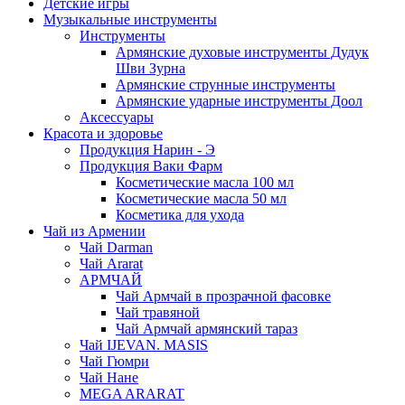
Детские игры
Музыкальные инструменты
Инструменты
Армянские духовые инструменты Дудук
Шви Зурна
Армянские струнные инструменты
Армянские ударные инструменты Доол
Аксессуары
Красота и здоровье
Продукция Нарин - Э
Продукция Ваки Фарм
Косметические масла 100 мл
Косметические масла 50 мл
Косметика для ухода
Чай из Армении
Чай Darman
Чай Ararat
АРМЧАЙ
Чай Армчай в прозрачной фасовке
Чай травяной
Чай Армчай армянский тараз
Чай IJEVAN. MASIS
Чай Гюмри
Чай Нане
MEGA ARARAT