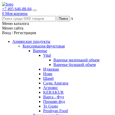
+7 495 646-88-84
0
Моя корзина
x
Меню каталога
Меню сайта
Вход / Регистрация
Армянские продукты
Консервация фруктовая
Варенье
Vital
Варенье маленький объем
Варенье большой объем
Иджеван
Ноян
Шамб
Сады Арагаца
Агроянс
KERAKUR
Варга - Фуд
Прошян фуд
Te Gusto
Proshyan Food