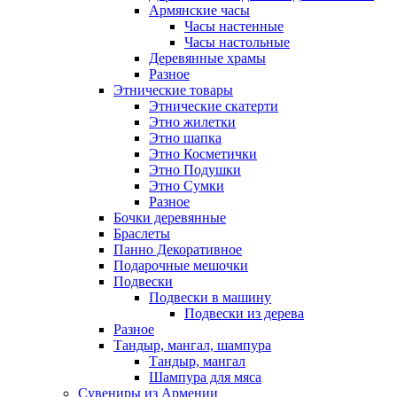
Армянские часы
Часы настенные
Часы настольные
Деревянные храмы
Разное
Этнические товары
Этнические скатерти
Этно жилетки
Этно шапка
Этно Косметички
Этно Подушки
Этно Сумки
Разное
Бочки деревянные
Браслеты
Панно Декоративное
Подарочные мешочки
Подвески
Подвески в машину
Подвески из дерева
Разное
Тандыр, мангал, шампура
Тандыр, мангал
Шампура для мяса
Сувениры из Армении