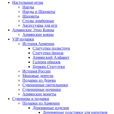
Настольные игры
Нарды
Нарды и Шахматы
Шахматы
Столы ломберные
Аксессуары для игр
Армянские Этно Ковры
Армянские ковры
VIP подарки
История Армении
Статуэтки полистоун
Статуэтки бронза
Армянский Алфавит
Галерея образов
Церкви.Статуэтки
История России
Мировые деятели
Подарки из Дерева
Сувенирные светильники
Сувенирные ночники
Армянские монеты
Сувениры и подарки
Подарки из Армении
Деревянные изделия
Деревянные подставки для напитков