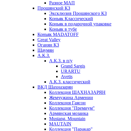
Разное МАП
Прошянский КЗ
Эксклюзив Прошянского КЗ
Коньяк Классический
Коньяк в подарочной упаковке
Коньяк в тубе
Коньяк MADATOFF
Great Valley
Оганян КЗ
Шаумян
А.К.З.
А.К.З. в п/у
Grand Sargis
URARTU
Avetis
А.К.З. классический
ВКД Шахназарян
Коллекция ШАХНАЗАРЯН
Жемчужина Армении
Коллекция Гаясон
Коллекция "Премиум"
Армянская мозаика
Mustang. Mountain
MAUTAIN
Коллекция "Паракар"