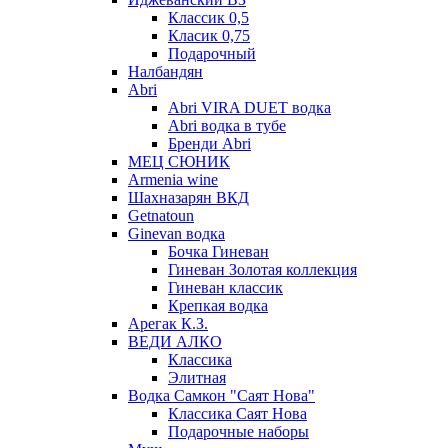
Классик 0,5
Класик 0,75
Подарочный
Налбандян
Abri
Abri VIRA DUET водка
Abri водка в тубе
Бренди Abri
МЕЦ СЮНИК
Armenia wine
Шахназарян ВКД
Getnatoun
Ginevan водка
Бочка Гиневан
Гиневан Золотая коллекция
Гиневан классик
Крепкая водка
Арегак К.З.
ВЕДИ АЛКО
Классика
Элитная
Водка Самкон "Саят Нова"
Классика Саят Нова
Подарочные наборы