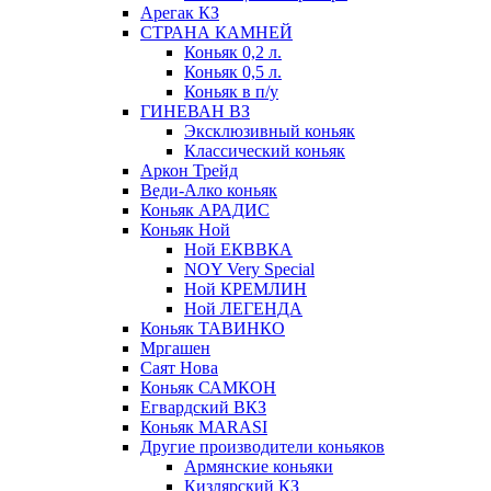
Арегак КЗ
СТРАНА КАМНЕЙ
Коньяк 0,2 л.
Коньяк 0,5 л.
Коньяк в п/у
ГИНЕВАН ВЗ
Эксклюзивный коньяк
Классический коньяк
Аркон Трейд
Веди-Алко коньяк
Коньяк АРАДИС
Коньяк Ной
Ной ЕКВВКА
NOY Very Special
Ной КРЕМЛИН
Ной ЛЕГЕНДА
Коньяк ТАВИНКО
Мргашен
Саят Нова
Коньяк САМКОН
Егвардский ВКЗ
Коньяк MARASI
Другие производители коньяков
Армянские коньяки
Кизлярский КЗ