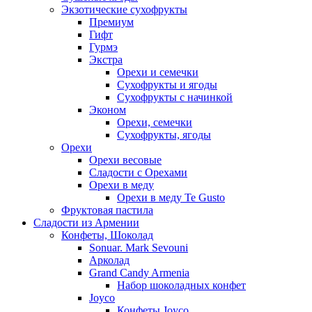
Экзотические сухофрукты
Премиум
Гифт
Гурмэ
Экстра
Орехи и семечки
Сухофрукты и ягоды
Сухофрукты с начинкой
Эконом
Орехи, семечки
Сухофрукты, ягоды
Орехи
Орехи весовые
Сладости с Орехами
Орехи в меду
Орехи в меду Te Gusto
Фруктовая пастила
Сладости из Армении
Конфеты, Шоколад
Sonuar. Mark Sevouni
Арколад
Grand Candy Armenia
Набор шоколадных конфет
Joyco
Конфеты Joyco