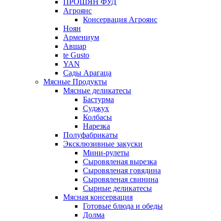
ПРОШЯН ФУД
Агроянс
Консервация Агроянс
Ноян
Армениум
Авшар
te Gusto
YAN
Сады Арагаца
Мясные Продукты
Мясные деликатесы
Бастурма
Суджух
Колбасы
Нарезка
Полуфабрикаты
Эксклюзивные закуски
Мини-рулеты
Сыровяленая вырезка
Сыровяленая говядина
Сыровяленая свинина
Сырные деликатесы
Мясная консервация
Готовые блюда и обеды
Долма