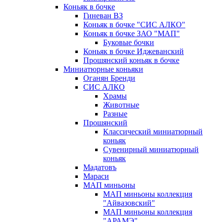
Коньяк в бочке
Гиневан ВЗ
Коньяк в бочке "СИС АЛКО"
Коньяк в бочке ЗАО "МАП"
Буковые бочки
Коньяк в бочке Иджеванский
Прошянский коньяк в бочке
Миниатюрные коньяки
Оганян Бренди
СИС АЛКО
Храмы
Животные
Разные
Прошянский
Классический миниатюрный
коньяк
Сувенирный миниатюрный
коньяк
Мадатовъ
Мараси
МАП миньоны
МАП миньоны коллекция
"Айвазовский"
МАП миньоны коллекция
"АРАМЭ"