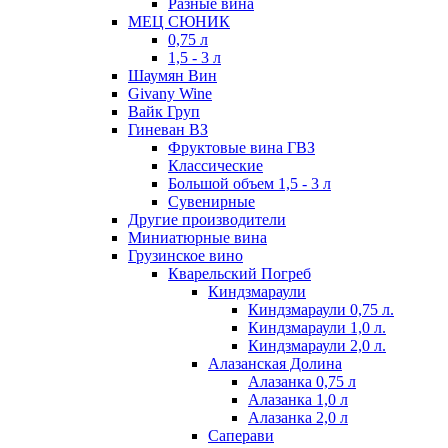
Разные вина
МЕЦ СЮНИК
0,75 л
1,5 - 3 л
Шаумян Вин
Givany Wine
Вайк Груп
Гиневан ВЗ
Фруктовые вина ГВЗ
Классические
Большой объем 1,5 - 3 л
Сувенирные
Другие производители
Миниатюрные вина
Грузинское вино
Кварельский Погреб
Киндзмараули
Киндзмараули 0,75 л.
Киндзмараули 1,0 л.
Киндзмараули 2,0 л.
Алазанская Долина
Алазанка 0,75 л
Алазанка 1,0 л
Алазанка 2,0 л
Саперави