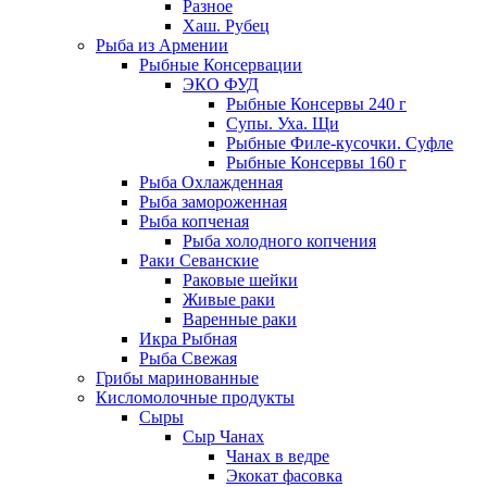
Разное
Хаш. Рубец
Рыба из Армении
Рыбные Консервации
ЭКО ФУД
Рыбные Консервы 240 г
Супы. Уха. Щи
Рыбные Филе-кусочки. Суфле
Рыбные Консервы 160 г
Рыба Охлажденная
Рыба замороженная
Рыба копченая
Рыба холодного копчения
Раки Севанские
Раковые шейки
Живые раки
Варенные раки
Икра Рыбная
Рыба Свежая
Грибы маринованные
Кисломолочные продукты
Сыры
Сыр Чанах
Чанах в ведре
Экокат фасовка