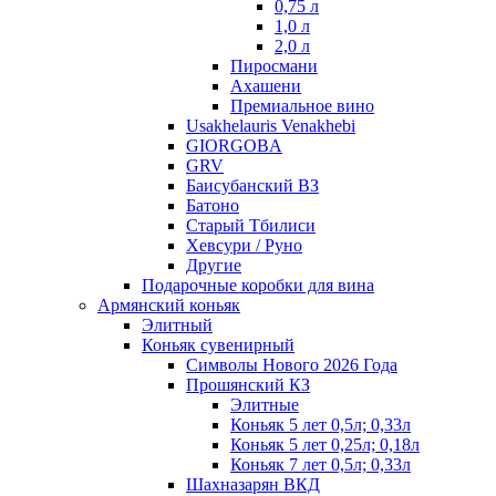
0,75 л
1,0 л
2,0 л
Пиросмани
Ахашени
Премиальное вино
Usakhelauris Venakhebi
GIORGOBA
GRV
Баисубанский ВЗ
Батоно
Старый Тбилиси
Хевсури / Руно
Другие
Подарочные коробки для вина
Армянский коньяк
Элитный
Коньяк сувенирный
Символы Нового 2026 Года
Прошянский КЗ
Элитные
Коньяк 5 лет 0,5л; 0,33л
Коньяк 5 лет 0,25л; 0,18л
Коньяк 7 лет 0,5л; 0,33л
Шахназарян ВКД