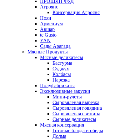
ПРОШЯН ФУД
Агроянс
Консервация Агроянс
Ноян
Армениум
Авшар
te Gusto
YAN
Сады Арагаца
Мясные Продукты
Мясные деликатесы
Бастурма
Суджух
Колбасы
Нарезка
Полуфабрикаты
Эксклюзивные закуски
Мини-рулеты
Сыровяленая вырезка
Сыровяленая говядина
Сыровяленая свинина
Сырные деликатесы
Мясная консервация
Готовые блюда и обеды
Долма