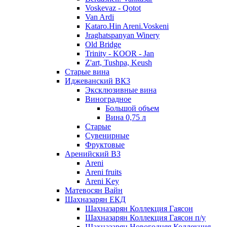
Voskevaz - Qotot
Van Ardi
Kataro.Hin Areni.Voskeni
Jraghatspanyan Winery
Old Bridge
Trinity - KOOR - Jan
Z'art, Tushpa, Keush
Старые вина
Иджеванский ВК3
Эксклюзивные вина
Виноградное
Большой объем
Вина 0,75 л
Старые
Сувенирные
Фруктовые
Аренийский ВЗ
Areni
Areni fruits
Areni Key
Матевосян Вайн
Шахназарян ЕКД
Шахназарян Коллекция Гаясон
Шахназарян Коллекция Гаясон п/у
Шахназарян Новогодняя Коллекция