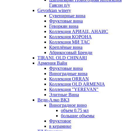
Гаясон п/у
Gevorkian winery
Сувенирные вина
Фруктовые вина
Геворкян вина
Коллекция АРИАЦ. АНАИС
Коллекция КОРОНА
Коллекция МИ ТАС
Креплёные вина
Абрикосовый Бренди
TIRANI. OLD CHINARI
Армения Вайн
Фруктовые вина
Виноградные вина
Коллекция ORRAN
Коллекция OLD ARMENIA
Коллекция "YEREVAN"
Элитные Вина
Веди-Алко ВКЗ
Виноградное вино
объем 0.75 мл
большие объемы
Фруктовое
в керамике