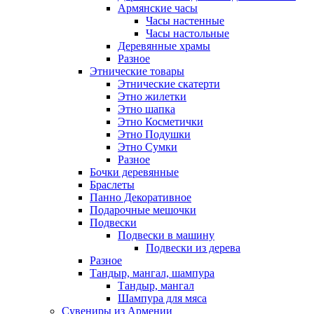
Армянские часы
Часы настенные
Часы настольные
Деревянные храмы
Разное
Этнические товары
Этнические скатерти
Этно жилетки
Этно шапка
Этно Косметички
Этно Подушки
Этно Сумки
Разное
Бочки деревянные
Браслеты
Панно Декоративное
Подарочные мешочки
Подвески
Подвески в машину
Подвески из дерева
Разное
Тандыр, мангал, шампура
Тандыр, мангал
Шампура для мяса
Сувениры из Армении