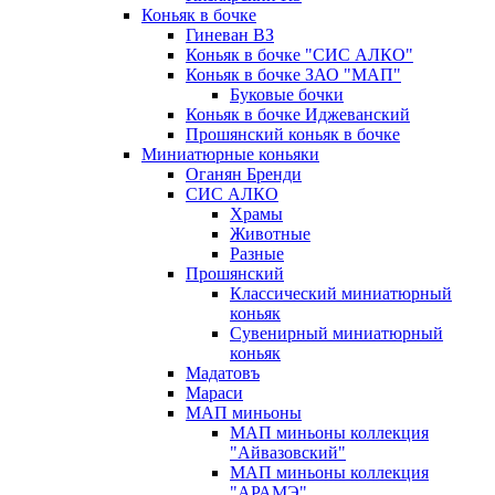
Коньяк в бочке
Гиневан ВЗ
Коньяк в бочке "СИС АЛКО"
Коньяк в бочке ЗАО "МАП"
Буковые бочки
Коньяк в бочке Иджеванский
Прошянский коньяк в бочке
Миниатюрные коньяки
Оганян Бренди
СИС АЛКО
Храмы
Животные
Разные
Прошянский
Классический миниатюрный
коньяк
Сувенирный миниатюрный
коньяк
Мадатовъ
Мараси
МАП миньоны
МАП миньоны коллекция
"Айвазовский"
МАП миньоны коллекция
"АРАМЭ"