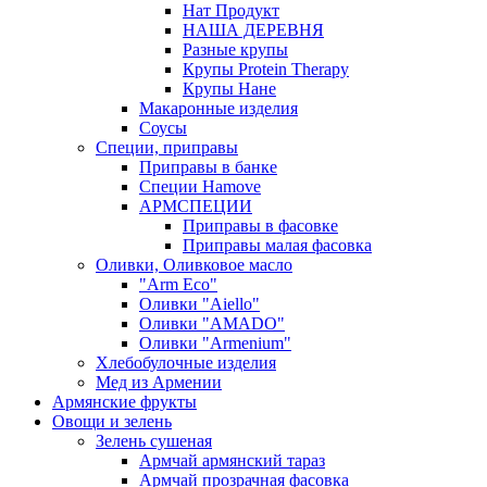
Нат Продукт
НАША ДЕРЕВНЯ
Разные крупы
Крупы Protein Therapy
Крупы Нане
Макаронные изделия
Соусы
Специи, приправы
Приправы в банке
Специи Hamove
АРМСПЕЦИИ
Приправы в фасовке
Приправы малая фасовка
Оливки, Оливковое масло
"Arm Eco"
Оливки "Aiello"
Оливки "AMADO"
Оливки "Armenium"
Хлебобулочные изделия
Мед из Армении
Армянские фрукты
Овощи и зелень
Зелень сушеная
Армчай армянский тараз
Армчай прозрачная фасовка