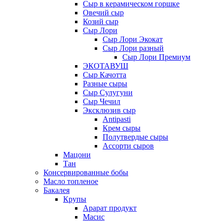
Сыр в керамическом горшке
Овечий сыр
Козий сыр
Сыр Лори
Сыр Лори Экокат
Сыр Лори разный
Сыр Лори Премиум
ЭКОТАВУШ
Сыр Качотта
Разные сыры
Сыр Сулугуни
Сыр Чечил
Эксклюзив сыр
Antipasti
Крем сыры
Полутвердые сыры
Ассорти сыров
Мацони
Тан
Консервированные бобы
Масло топленое
Бакалея
Крупы
Арарат продукт
Масис