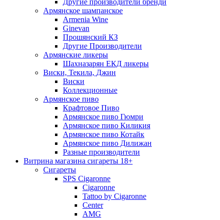
Другие производители бренди
Армянское шампанское
Armenia Wine
Ginevan
Прошянский КЗ
Другие Производители
Армянские ликеры
Шахназарян ЕКД ликеры
Виски, Текила, Джин
Виски
Коллекционные
Армянское пиво
Крафтовое Пиво
Армянское пиво Гюмри
Армянское пиво Киликия
Армянское пиво Котайк
Армянское пиво Дилижан
Разные производители
Витрина магазина сигареты 18+
Cигареты
SPS Cigaronne
Сigaronne
Tattoo by Cigaronne
Center
AMG