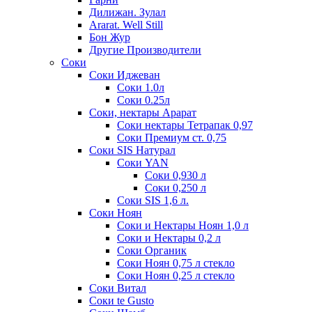
Дилижан. Зулал
Ararat. Well Still
Бон Жур
Другие Производители
Соки
Соки Иджеван
Соки 1.0л
Соки 0.25л
Соки, нектары Арарат
Соки нектары Тетрапак 0,97
Соки Премиум ст. 0,75
Соки SIS Натурал
Соки YAN
Соки 0,930 л
Соки 0,250 л
Соки SIS 1,6 л.
Соки Ноян
Соки и Нектары Ноян 1,0 л
Соки и Нектары 0,2 л
Соки Органик
Соки Ноян 0,75 л стекло
Соки Ноян 0,25 л стекло
Соки Витал
Соки te Gusto