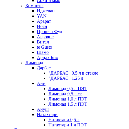
Соки Шамб
Компоты
Иджеван
YAN
Арарат
Ноян
Прошян Фуд
Агроянс
Витал
te Gusto
Шамб
Арцах Био
Лимонад
Дарбас
"ДАРБАС" 0,5 л в стекле
"ДАРБАС" 1,25 л
Ани
Лимонад 0,5 л ПЭТ
Лимонад 0,5 л ст
Лимонад 1,0 л ПЭТ
Лимонад 1,5 л ПЭТ
Ануш
Натахтари
Натахтари 0,5 л
Натахтари 1 л ПЭТ