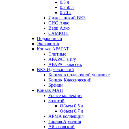
0,5 л
0,250 л
0,70 л
Иджеванский ВКЗ
СИС Алко
Веди Алко
САМКОН
Подарочный
Эксклюзив
Коньяк АРАРАТ
Элитные
АРАРАТ в п/у
АРАРАТ классик
ВКЗ Иджеванский
Коньяк в подарочной упаковке
Коньяк Классический
Бренди
Коньяк МАП
France коллекция
Золотой
Объем 0,5 л
Объем 0,7 л
АРМА коллекция
Горная Армения
Айвазовский