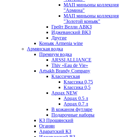
МАП миньоны коллекция
"Армина"
МАП миньоны коллекция
"Золотой коньяк"
Грейт Велли АВКЗ
Иджеванский ВКЗ
Другие
Коньяк Armenia wine
Армянская водка
Премиум водка
ARSSI ALLIANCE
Thiv «Eau de Vie»
Artsakh Brandy Company
Классическая
Классика 0,75
Классика 0,5
Арцах NEW
Арцах 0.5 л
Арцах 0.7 л
В кожаном футляре
Подарочные наборы
КЗ Прошянский
Оганян
Араратский КЗ
Иджеванский ВЗ