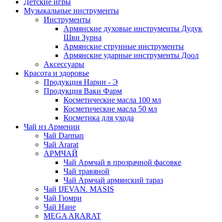
Детские игры
Музыкальные инструменты
Инструменты
Армянские духовые инструменты Дудук
Шви Зурна
Армянские струнные инструменты
Армянские ударные инструменты Доол
Аксессуары
Красота и здоровье
Продукция Нарин - Э
Продукция Ваки Фарм
Косметические масла 100 мл
Косметические масла 50 мл
Косметика для ухода
Чай из Армении
Чай Darman
Чай Ararat
АРМЧАЙ
Чай Армчай в прозрачной фасовке
Чай травяной
Чай Армчай армянский тараз
Чай IJEVAN. MASIS
Чай Гюмри
Чай Нане
MEGA ARARAT