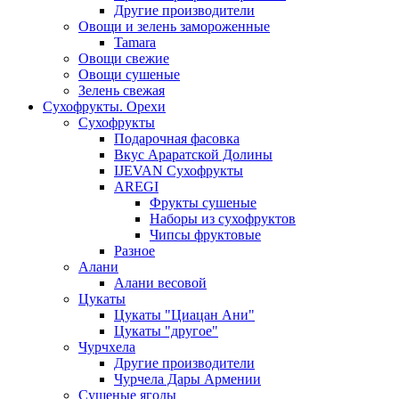
Другие производители
Овощи и зелень замороженные
Tamara
Овощи свежие
Овощи сушеные
Зелень свежая
Сухофрукты. Орехи
Сухофрукты
Подарочная фасовка
Вкус Араратской Долины
IJEVAN Сухофрукты
AREGI
Фрукты сушеные
Наборы из сухофруктов
Чипсы фруктовые
Разное
Алани
Алани весовой
Цукаты
Цукаты "Циацан Ани"
Цукаты "другое"
Чурчхела
Другие производители
Чурчела Дары Армении
Сушеные ягоды