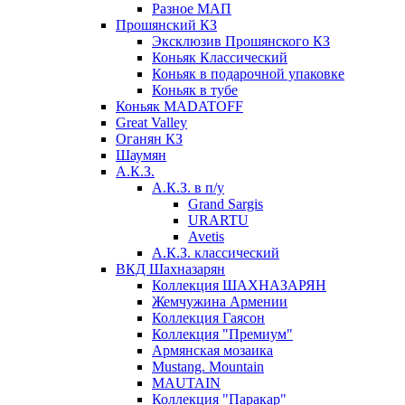
Разное МАП
Прошянский КЗ
Эксклюзив Прошянского КЗ
Коньяк Классический
Коньяк в подарочной упаковке
Коньяк в тубе
Коньяк MADATOFF
Great Valley
Оганян КЗ
Шаумян
А.К.З.
А.К.З. в п/у
Grand Sargis
URARTU
Avetis
А.К.З. классический
ВКД Шахназарян
Коллекция ШАХНАЗАРЯН
Жемчужина Армении
Коллекция Гаясон
Коллекция "Премиум"
Армянская мозаика
Mustang. Mountain
MAUTAIN
Коллекция "Паракар"