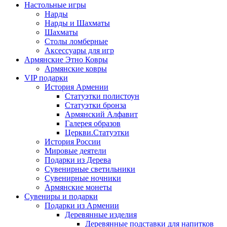
Настольные игры
Нарды
Нарды и Шахматы
Шахматы
Столы ломберные
Аксессуары для игр
Армянские Этно Ковры
Армянские ковры
VIP подарки
История Армении
Статуэтки полистоун
Статуэтки бронза
Армянский Алфавит
Галерея образов
Церкви.Статуэтки
История России
Мировые деятели
Подарки из Дерева
Сувенирные светильники
Сувенирные ночники
Армянские монеты
Сувениры и подарки
Подарки из Армении
Деревянные изделия
Деревянные подставки для напитков