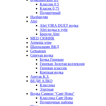
Классик 0,5
Класик 0,75
Подарочный
Налбандян
Abri
Abri VIRA DUET водка
Abri водка в тубе
Бренди Abri
МЕЦ СЮНИК
Armenia wine
Шахназарян ВКД
Getnatoun
Ginevan водка
Бочка Гиневан
Гиневан Золотая коллекция
Гиневан классик
Крепкая водка
Арегак К.З.
ВЕДИ АЛКО
Классика
Элитная
Водка Самкон "Саят Нова"
Классика Саят Нова
Подарочные наборы