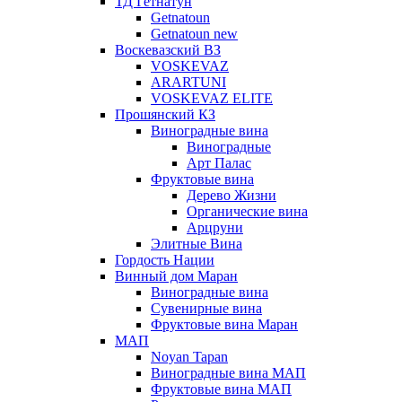
ТД Гетнатун
Getnatoun
Getnatoun new
Воскевазский ВЗ
VOSKEVAZ
ARARTUNI
VOSKEVAZ ELITE
Прошянский КЗ
Виноградные вина
Виноградные
Арт Палас
Фруктовые вина
Дерево Жизни
Органические вина
Арцруни
Элитные Вина
Гордость Нации
Винный дом Маран
Виноградные вина
Сувенирные вина
Фруктовые вина Маран
МАП
Noyan Tapan
Виноградные вина МАП
Фруктовые вина МАП