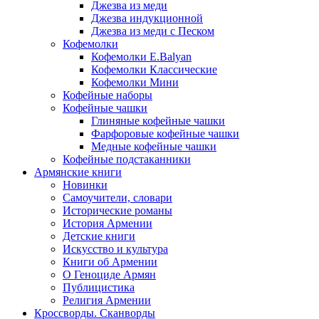
Джезва из меди
Джезва индукционной
Джезва из меди с Песком
Кофемолки
Кофемолки E.Balyan
Кофемолки Классические
Кофемолки Мини
Кофейные наборы
Кофейные чашки
Глиняные кофейные чашки
Фарфоровые кофейные чашки
Медные кофейные чашки
Кофейные подстаканники
Армянские книги
Новинки
Самоучители, словари
Исторические романы
История Армении
Детские книги
Иcкусство и культура
Книги об Армении
О Геноциде Армян
Публицистика
Религия Армении
Кроссворды. Сканворды