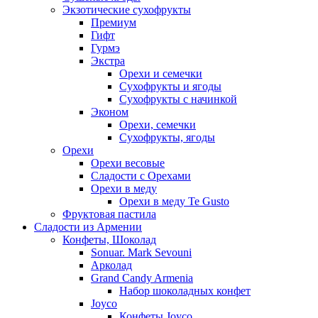
Экзотические сухофрукты
Премиум
Гифт
Гурмэ
Экстра
Орехи и семечки
Сухофрукты и ягоды
Сухофрукты с начинкой
Эконом
Орехи, семечки
Сухофрукты, ягоды
Орехи
Орехи весовые
Сладости с Орехами
Орехи в меду
Орехи в меду Te Gusto
Фруктовая пастила
Сладости из Армении
Конфеты, Шоколад
Sonuar. Mark Sevouni
Арколад
Grand Candy Armenia
Набор шоколадных конфет
Joyco
Конфеты Joyco