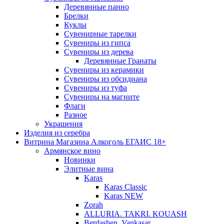
Деревянные панно
Брелки
Куклы
Сувенирные тарелки
Сувениры из гипса
Сувениры из дерева
Деревянные Гранаты
Сувениры из керамики
Сувениры из обсидиана
Сувениры из туфа
Сувениры на магните
Флаги
Разное
Украшения
Изделия из серебра
Витрина Магазина Алкоголь ЕГАИС 18+
Армянское вино
Новинки
Элитные вина
Karas
Karas Classic
Karas NEW
Zorah
ALLURIA. TAKRI. KOUASH
Berdashen. Vankasar