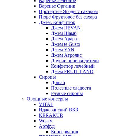
Варенье лечебное
Варенье Органик
Протёртые Ягоды с сахаром
Пюре Фруктовое без сахара
Джем. Конфитюр
Джем IJEVAN
Джем Шамб
Джем Арарат
Джем te Gusto
Джем YAN
Джем Агроянс
Другие производители
Конфитюр лечебный
Джем FRUIT LAND
Сиропы
Дошаб
Полезные сладости
Разные сиропы
Овощные консервы
VITAL
Иджеванский ВКЗ
KERAKUR
Wosky
Артфуд
Консервация