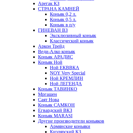
Арегак КЗ
СТРАНА КАМНЕЙ
Коньяк 0,2 л.
Коньяк 0,5 л.
Коньяк в п/у
ГИНЕВАН ВЗ
Эксклюзивный коньяк
Классический коньяк
Аркон Трейд
Веди-Алко коньяк
Коньяк АРАДИС
Коньяк Ной
Ной ЕКВВКА
NOY Very Special
Ной КРЕМЛИН
Ной ЛЕГЕНДА
Коньяк ТАВИНКО
Мргашен
Саят Нова
Коньяк САМКОН
Егвардский ВКЗ
Коньяк MARASI
Другие производители коньяков
Армянские коньяки
Кизлярский КЗ