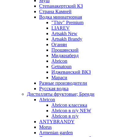
Муш
Степанакертский КЗ
Страна Камней
Водка миниатюрная
"Thiv" Premium
LIAREV
Artsakh New
Artsakh Brandy
Оганян
Прошянский
Миджнаберд
Abricon
Getnatoun
Иджеванский ВКЗ
Мараси
Разные производители
Русская водка
Дистилляты фруктовые; Бренди
Abricon
Abricon классика
Abricon в п/у NEW
Abricon в п/у
ANTYBRANDY
Morus
Armenian garden