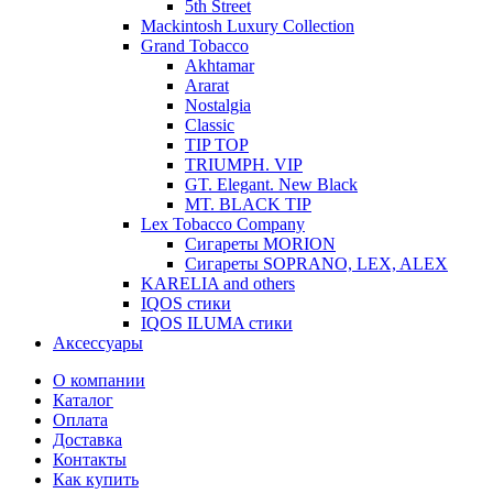
5th Street
Mackintosh Luxury Collection
Grand Tobacco
Akhtamar
Ararat
Nostalgia
Classic
TIP TOP
TRIUMPH. VIP
GT. Elegant. New Black
MT. BLACK TIP
Lex Tobacco Company
Сигареты MORION
Сигареты SOPRANO, LEX, ALEX
KARELIA and others
IQOS стики
IQOS ILUMA стики
Аксессуары
О компании
Каталог
Оплата
Доставка
Контакты
Как купить