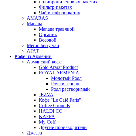
полипропиленовых пакетах
Фильтр-пакетах
Чай в гофропакетах
AMARAS
Manana
Manana травяной
Органик
Весовой
Meron berry чай
АГАТ
Кофе из Армении
Армянский кофе
Gold Ararat Product
ROYAL ARMENIA
Молотый Роял
Роял в зёрнах
Роял растворимый
JEZVA
Кофе "Le Café Paris"
Coffee Grounds
HALDI.CO
KAFFA
My Coff
Другие производители
Джезва