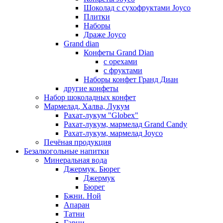
Шоколад с сухофруктами Joyco
Плитки
Наборы
Драже Joyco
Grand dian
Конфеты Grand Dian
с орехами
с фруктами
Наборы конфет Гранд Диан
другие конфеты
Набор шоколадных конфет
Мармелад, Халва, Лукум
Рахат-лукум "Globex"
Рахат-лукум, мармелад Grand Candy
Рахат-лукум, мармелад Joyco
Печёная продукция
Безалкогольные напитки
Минеральная вода
Джермук. Бюрег
Джермук
Бюрег
Бжни. Ной
Апаран
Татни
Гарни