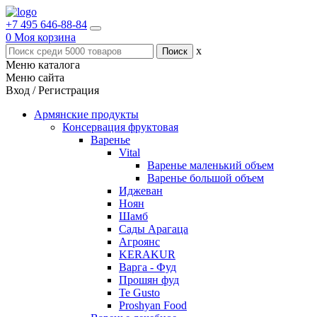
+7 495 646-88-84
0
Моя корзина
x
Меню каталога
Меню сайта
Вход / Регистрация
Армянские продукты
Консервация фруктовая
Варенье
Vital
Варенье маленький объем
Варенье большой объем
Иджеван
Ноян
Шамб
Сады Арагаца
Агроянс
KERAKUR
Варга - Фуд
Прошян фуд
Te Gusto
Proshyan Food