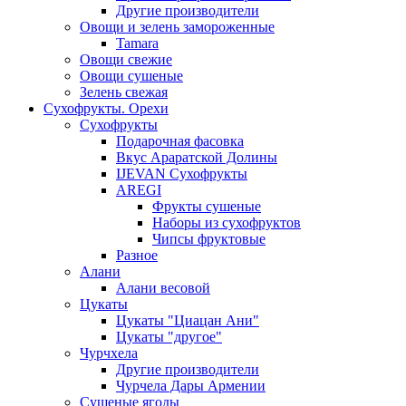
Другие производители
Овощи и зелень замороженные
Tamara
Овощи свежие
Овощи сушеные
Зелень свежая
Сухофрукты. Орехи
Сухофрукты
Подарочная фасовка
Вкус Араратской Долины
IJEVAN Сухофрукты
AREGI
Фрукты сушеные
Наборы из сухофруктов
Чипсы фруктовые
Разное
Алани
Алани весовой
Цукаты
Цукаты "Циацан Ани"
Цукаты "другое"
Чурчхела
Другие производители
Чурчела Дары Армении
Сушеные ягоды