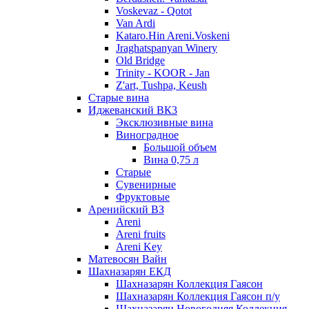
Voskevaz - Qotot
Van Ardi
Kataro.Hin Areni.Voskeni
Jraghatspanyan Winery
Old Bridge
Trinity - KOOR - Jan
Z'art, Tushpa, Keush
Старые вина
Иджеванский ВК3
Эксклюзивные вина
Виноградное
Большой объем
Вина 0,75 л
Старые
Сувенирные
Фруктовые
Аренийский ВЗ
Areni
Areni fruits
Areni Key
Матевосян Вайн
Шахназарян ЕКД
Шахназарян Коллекция Гаясон
Шахназарян Коллекция Гаясон п/у
Шахназарян Новогодняя Коллекция