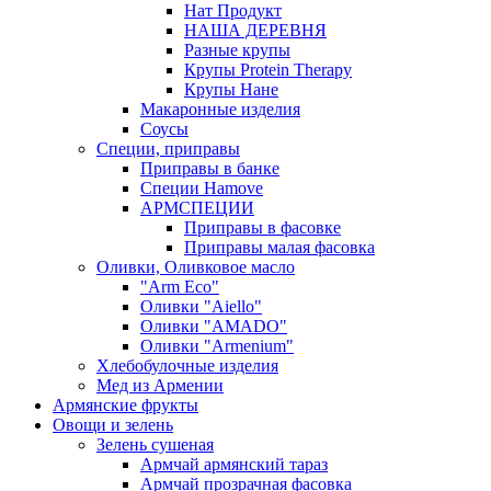
Нат Продукт
НАША ДЕРЕВНЯ
Разные крупы
Крупы Protein Therapy
Крупы Нане
Макаронные изделия
Соусы
Специи, приправы
Приправы в банке
Специи Hamove
АРМСПЕЦИИ
Приправы в фасовке
Приправы малая фасовка
Оливки, Оливковое масло
"Arm Eco"
Оливки "Aiello"
Оливки "AMADO"
Оливки "Armenium"
Хлебобулочные изделия
Мед из Армении
Армянские фрукты
Овощи и зелень
Зелень сушеная
Армчай армянский тараз
Армчай прозрачная фасовка