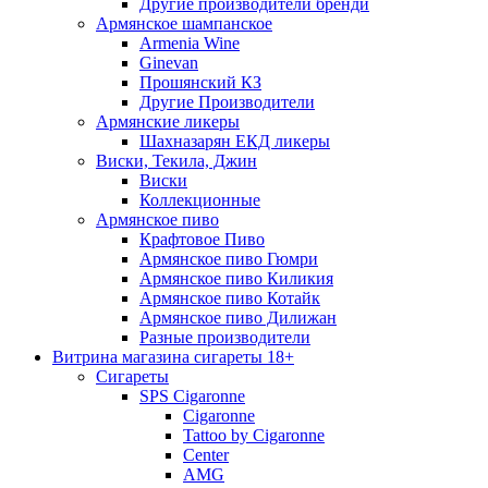
Другие производители бренди
Армянское шампанское
Armenia Wine
Ginevan
Прошянский КЗ
Другие Производители
Армянские ликеры
Шахназарян ЕКД ликеры
Виски, Текила, Джин
Виски
Коллекционные
Армянское пиво
Крафтовое Пиво
Армянское пиво Гюмри
Армянское пиво Киликия
Армянское пиво Котайк
Армянское пиво Дилижан
Разные производители
Витрина магазина сигареты 18+
Cигареты
SPS Cigaronne
Сigaronne
Tattoo by Cigaronne
Center
AMG