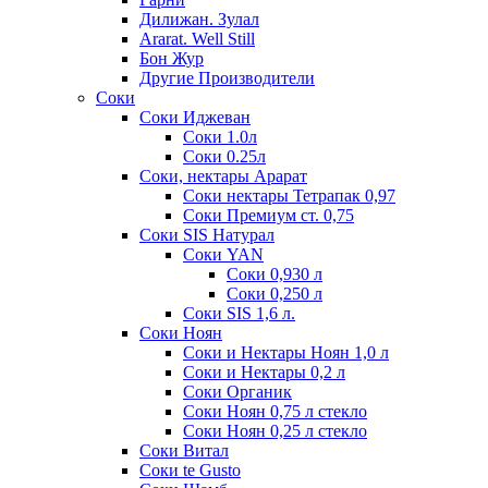
Дилижан. Зулал
Ararat. Well Still
Бон Жур
Другие Производители
Соки
Соки Иджеван
Соки 1.0л
Соки 0.25л
Соки, нектары Арарат
Соки нектары Тетрапак 0,97
Соки Премиум ст. 0,75
Соки SIS Натурал
Соки YAN
Соки 0,930 л
Соки 0,250 л
Соки SIS 1,6 л.
Соки Ноян
Соки и Нектары Ноян 1,0 л
Соки и Нектары 0,2 л
Соки Органик
Соки Ноян 0,75 л стекло
Соки Ноян 0,25 л стекло
Соки Витал
Соки te Gusto