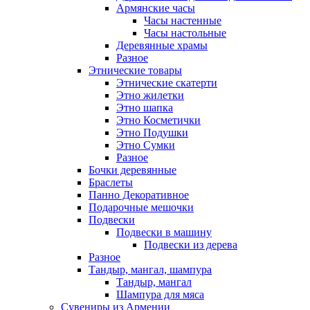
Армянские часы
Часы настенные
Часы настольные
Деревянные храмы
Разное
Этнические товары
Этнические скатерти
Этно жилетки
Этно шапка
Этно Косметички
Этно Подушки
Этно Сумки
Разное
Бочки деревянные
Браслеты
Панно Декоративное
Подарочные мешочки
Подвески
Подвески в машину
Подвески из дерева
Разное
Тандыр, мангал, шампура
Тандыр, мангал
Шампура для мяса
Сувениры из Армении