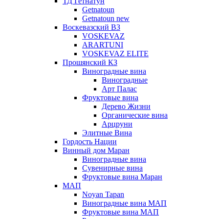
ТД Гетнатун
Getnatoun
Getnatoun new
Воскевазский ВЗ
VOSKEVAZ
ARARTUNI
VOSKEVAZ ELITE
Прошянский КЗ
Виноградные вина
Виноградные
Арт Палас
Фруктовые вина
Дерево Жизни
Органические вина
Арцруни
Элитные Вина
Гордость Нации
Винный дом Маран
Виноградные вина
Сувенирные вина
Фруктовые вина Маран
МАП
Noyan Tapan
Виноградные вина МАП
Фруктовые вина МАП