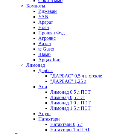
Соки Шамб
Компоты
Иджеван
YAN
Арарат
Ноян
Прошян Фуд
Агроянс
Витал
te Gusto
Шамб
Арцах Био
Лимонад
Дарбас
"ДАРБАС" 0,5 л в стекле
"ДАРБАС" 1,25 л
Ани
Лимонад 0,5 л ПЭТ
Лимонад 0,5 л ст
Лимонад 1,0 л ПЭТ
Лимонад 1,5 л ПЭТ
Ануш
Натахтари
Натахтари 0,5 л
Натахтари 1 л ПЭТ