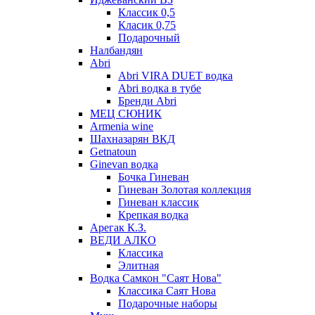
Классик 0,5
Класик 0,75
Подарочный
Налбандян
Abri
Abri VIRA DUET водка
Abri водка в тубе
Бренди Abri
МЕЦ СЮНИК
Armenia wine
Шахназарян ВКД
Getnatoun
Ginevan водка
Бочка Гиневан
Гиневан Золотая коллекция
Гиневан классик
Крепкая водка
Арегак К.З.
ВЕДИ АЛКО
Классика
Элитная
Водка Самкон "Саят Нова"
Классика Саят Нова
Подарочные наборы