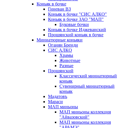
Коньяк в бочке
Гиневан ВЗ
Коньяк в бочке "СИС АЛКО"
Коньяк в бочке ЗАО "МАП"
Буковые бочки
Коньяк в бочке Иджеванский
Прошянский коньяк в бочке
Миниатюрные коньяки
Оганян Бренди
СИС АЛКО
Храмы
Животные
Разные
Прошянский
Классический миниатюрный
коньяк
Сувенирный миниатюрный
коньяк
Мадатовъ
Мараси
МАП миньоны
МАП миньоны коллекция
"Айвазовский"
МАП миньоны коллекция
"АРАМЭ"