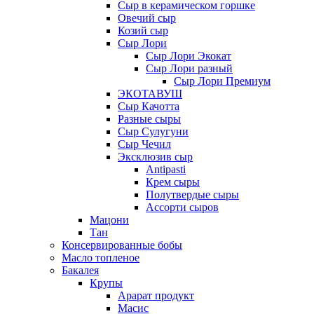
Сыр в керамическом горшке
Овечий сыр
Козий сыр
Сыр Лори
Сыр Лори Экокат
Сыр Лори разный
Сыр Лори Премиум
ЭКОТАВУШ
Сыр Качотта
Разные сыры
Сыр Сулугуни
Сыр Чечил
Эксклюзив сыр
Antipasti
Крем сыры
Полутвердые сыры
Ассорти сыров
Мацони
Тан
Консервированные бобы
Масло топленое
Бакалея
Крупы
Арарат продукт
Масис