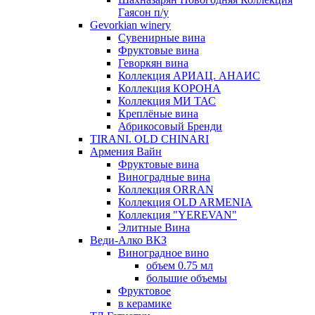
Гаясон п/у
Gevorkian winery
Сувенирные вина
Фруктовые вина
Геворкян вина
Коллекция АРИАЦ. АНАИС
Коллекция КОРОНА
Коллекция МИ ТАС
Креплёные вина
Абрикосовый Бренди
TIRANI. OLD CHINARI
Армения Вайн
Фруктовые вина
Виноградные вина
Коллекция ORRAN
Коллекция OLD ARMENIA
Коллекция "YEREVAN"
Элитные Вина
Веди-Алко ВКЗ
Виноградное вино
объем 0.75 мл
большие объемы
Фруктовое
в керамике