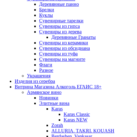
Деревянные панно
Брелки
Куклы
Сувенирные тарелки
Сувениры из гипса
Сувениры из дерева
Деревянные Гранаты
Сувениры из керамики
Сувениры из обсидиана
Сувениры из туфа
Сувениры на магните
Флаги
Разное
Украшения
Изделия из серебра
Витрина Магазина Алкоголь ЕГАИС 18+
Армянское вино
Новинки
Элитные вина
Karas
Karas Classic
Karas NEW
Zorah
ALLURIA. TAKRI. KOUASH
Berdashen. Vankasar