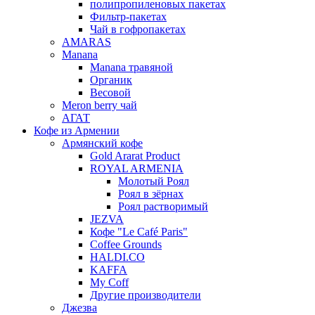
полипропиленовых пакетах
Фильтр-пакетах
Чай в гофропакетах
AMARAS
Manana
Manana травяной
Органик
Весовой
Meron berry чай
АГАТ
Кофе из Армении
Армянский кофе
Gold Ararat Product
ROYAL ARMENIA
Молотый Роял
Роял в зёрнах
Роял растворимый
JEZVA
Кофе "Le Café Paris"
Coffee Grounds
HALDI.CO
KAFFA
My Coff
Другие производители
Джезва