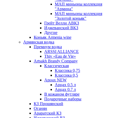
МАП миньоны коллекция
"Армина"
МАП миньоны коллекция
"Золотой коньяк"
Грейт Велли АВКЗ
Иджеванский ВКЗ
Другие
Коньяк Armenia wine
Армянская водка
Премиум водка
ARSSI ALLIANCE
Thiv «Eau de Vie»
Artsakh Brandy Company
Классическая
Классика 0,75
Классика 0,5
Арцах NEW
Арцах 0.5 л
Арцах 0.7 л
В кожаном футляре
Подарочные наборы
КЗ Прошянский
Оганян
Араратский КЗ
Иджеванский ВЗ