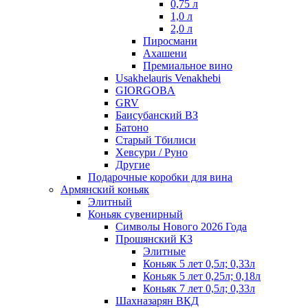
0,75 л
1,0 л
2,0 л
Пиросмани
Ахашени
Премиальное вино
Usakhelauris Venakhebi
GIORGOBA
GRV
Баисубанский ВЗ
Батоно
Старый Тбилиси
Хевсури / Руно
Другие
Подарочные коробки для вина
Армянский коньяк
Элитный
Коньяк сувенирный
Символы Нового 2026 Года
Прошянский КЗ
Элитные
Коньяк 5 лет 0,5л; 0,33л
Коньяк 5 лет 0,25л; 0,18л
Коньяк 7 лет 0,5л; 0,33л
Шахназарян ВКД