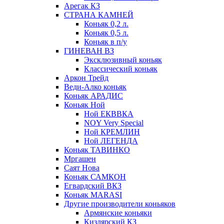
Арегак КЗ
СТРАНА КАМНЕЙ
Коньяк 0,2 л.
Коньяк 0,5 л.
Коньяк в п/у
ГИНЕВАН ВЗ
Эксклюзивный коньяк
Классический коньяк
Аркон Трейд
Веди-Алко коньяк
Коньяк АРАДИС
Коньяк Ной
Ной ЕКВВКА
NOY Very Special
Ной КРЕМЛИН
Ной ЛЕГЕНДА
Коньяк ТАВИНКО
Мргашен
Саят Нова
Коньяк САМКОН
Егвардский ВКЗ
Коньяк MARASI
Другие производители коньяков
Армянские коньяки
Кизлярский КЗ