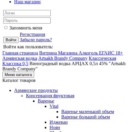
Наш магазин
Запомнить меня
Регистрация
Забыли пароль?
Войти как пользователь:
Главная страница
Витрина Магазина Алкоголь ЕГАИС 18+
Армянская водка
Artsakh Brandy Company
Классическая
Классика 0,5
Виноградный водка АРЦАХ 0,5л 45% "Artsakh
Brandy Company"
Меню каталога
Каталог товаров
Армянские продукты
Консервация фруктовая
Варенье
Vital
Варенье маленький объем
Варенье большой объем
Иджеван
Ноян