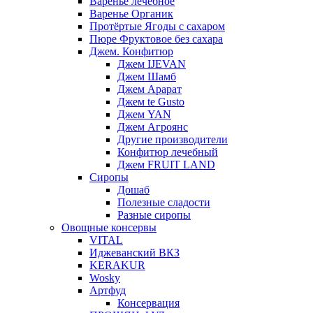
Варенье лечебное
Варенье Органик
Протёртые Ягоды с сахаром
Пюре Фруктовое без сахара
Джем. Конфитюр
Джем IJEVAN
Джем Шамб
Джем Арарат
Джем te Gusto
Джем YAN
Джем Агроянс
Другие производители
Конфитюр лечебный
Джем FRUIT LAND
Сиропы
Дошаб
Полезные сладости
Разные сиропы
Овощные консервы
VITAL
Иджеванский ВКЗ
KERAKUR
Wosky
Артфуд
Консервация