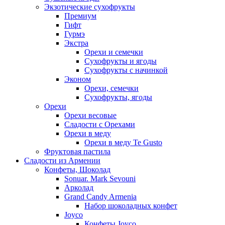
Экзотические сухофрукты
Премиум
Гифт
Гурмэ
Экстра
Орехи и семечки
Сухофрукты и ягоды
Сухофрукты с начинкой
Эконом
Орехи, семечки
Сухофрукты, ягоды
Орехи
Орехи весовые
Сладости с Орехами
Орехи в меду
Орехи в меду Te Gusto
Фруктовая пастила
Сладости из Армении
Конфеты, Шоколад
Sonuar. Mark Sevouni
Арколад
Grand Candy Armenia
Набор шоколадных конфет
Joyco
Конфеты Joyco