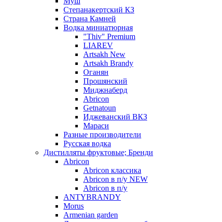
Муш
Степанакертский КЗ
Страна Камней
Водка миниатюрная
"Thiv" Premium
LIAREV
Artsakh New
Artsakh Brandy
Оганян
Прошянский
Миджнаберд
Abricon
Getnatoun
Иджеванский ВКЗ
Мараси
Разные производители
Русская водка
Дистилляты фруктовые; Бренди
Abricon
Abricon классика
Abricon в п/у NEW
Abricon в п/у
ANTYBRANDY
Morus
Armenian garden