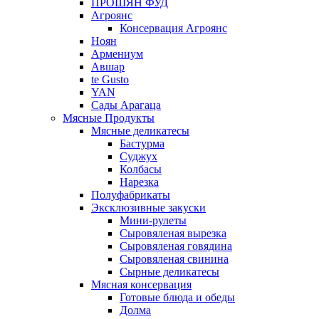
ПРОШЯН ФУД
Агроянс
Консервация Агроянс
Ноян
Армениум
Авшар
te Gusto
YAN
Сады Арагаца
Мясные Продукты
Мясные деликатесы
Бастурма
Суджух
Колбасы
Нарезка
Полуфабрикаты
Эксклюзивные закуски
Мини-рулеты
Сыровяленая вырезка
Сыровяленая говядина
Сыровяленая свинина
Сырные деликатесы
Мясная консервация
Готовые блюда и обеды
Долма