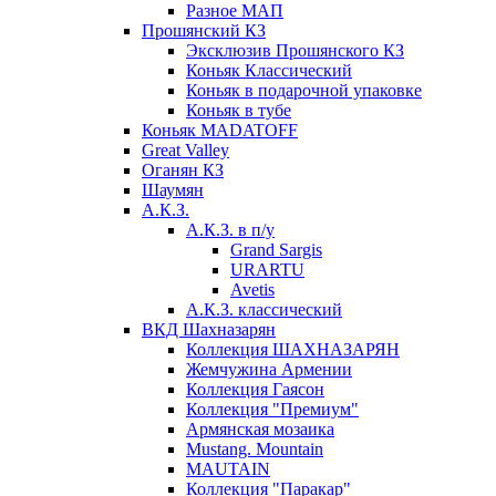
Разное МАП
Прошянский КЗ
Эксклюзив Прошянского КЗ
Коньяк Классический
Коньяк в подарочной упаковке
Коньяк в тубе
Коньяк MADATOFF
Great Valley
Оганян КЗ
Шаумян
А.К.З.
А.К.З. в п/у
Grand Sargis
URARTU
Avetis
А.К.З. классический
ВКД Шахназарян
Коллекция ШАХНАЗАРЯН
Жемчужина Армении
Коллекция Гаясон
Коллекция "Премиум"
Армянская мозаика
Mustang. Mountain
MAUTAIN
Коллекция "Паракар"