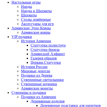
Настольные игры
Нарды
Нарды и Шахматы
Шахматы
Столы ломберные
Аксессуары для игр
Армянские Этно Ковры
Армянские ковры
VIP подарки
История Армении
Статуэтки полистоун
Статуэтки бронза
Армянский Алфавит
Галерея образов
Церкви.Статуэтки
История России
Мировые деятели
Подарки из Дерева
Сувенирные светильники
Сувенирные ночники
Армянские монеты
Сувениры и подарки
Подарки из Армении
Деревянные изделия
Деревянные подставки для напитков