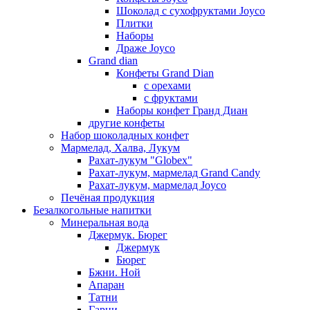
Шоколад с сухофруктами Joyco
Плитки
Наборы
Драже Joyco
Grand dian
Конфеты Grand Dian
с орехами
с фруктами
Наборы конфет Гранд Диан
другие конфеты
Набор шоколадных конфет
Мармелад, Халва, Лукум
Рахат-лукум "Globex"
Рахат-лукум, мармелад Grand Candy
Рахат-лукум, мармелад Joyco
Печёная продукция
Безалкогольные напитки
Минеральная вода
Джермук. Бюрег
Джермук
Бюрег
Бжни. Ной
Апаран
Татни
Гарни