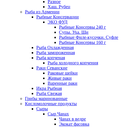
Разное
Хаш. Рубец
Рыба из Армении
Рыбные Консервации
ЭКО ФУД
Рыбные Консервы 240 г
Супы. Уха. Щи
Рыбные Филе-кусочки. Суфле
Рыбные Консервы 160 г
Рыба Охлажденная
Рыба замороженная
Рыба копченая
Рыба холодного копчения
Раки Севанские
Раковые шейки
Живые раки
Варенные раки
Икра Рыбная
Рыба Свежая
Грибы маринованные
Кисломолочные продукты
Сыры
Сыр Чанах
Чанах в ведре
Экокат фасовка