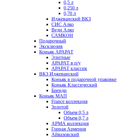
0,5 л
0,250 л
0,70 л
Иджеванский ВКЗ
СИС Алко
Веди Алко
САМКОН
Подарочный
Эксклюзив
Коньяк АРАРАТ
Элитные
АРАРАТ в п/у
АРАРАТ классик
ВКЗ Иджеванский
Коньяк в подарочной упаковке
Коньяк Классический
Бренди
Коньяк МАП
France коллекция
Золотой
Объем 0,5 л
Объем 0,7 л
АРМА коллекция
Горная Армения
Айвазовский