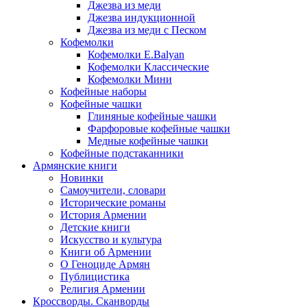
Джезва из меди
Джезва индукционной
Джезва из меди с Песком
Кофемолки
Кофемолки E.Balyan
Кофемолки Классические
Кофемолки Мини
Кофейные наборы
Кофейные чашки
Глиняные кофейные чашки
Фарфоровые кофейные чашки
Медные кофейные чашки
Кофейные подстаканники
Армянские книги
Новинки
Самоучители, словари
Исторические романы
История Армении
Детские книги
Иcкусство и культура
Книги об Армении
О Геноциде Армян
Публицистика
Религия Армении
Кроссворды. Сканворды