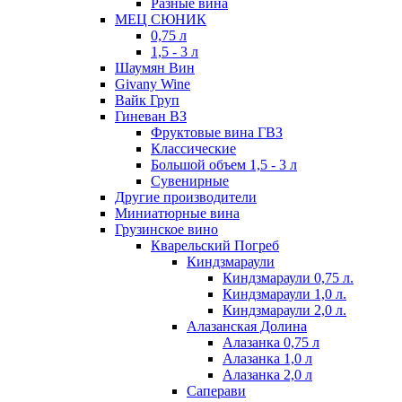
Разные вина
МЕЦ СЮНИК
0,75 л
1,5 - 3 л
Шаумян Вин
Givany Wine
Вайк Груп
Гиневан ВЗ
Фруктовые вина ГВЗ
Классические
Большой объем 1,5 - 3 л
Сувенирные
Другие производители
Миниатюрные вина
Грузинское вино
Кварельский Погреб
Киндзмараули
Киндзмараули 0,75 л.
Киндзмараули 1,0 л.
Киндзмараули 2,0 л.
Алазанская Долина
Алазанка 0,75 л
Алазанка 1,0 л
Алазанка 2,0 л
Саперави