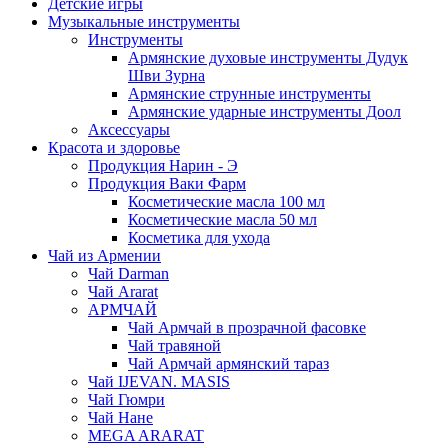
Детские игры
Музыкальные инструменты
Инструменты
Армянские духовые инструменты Дудук
Шви Зурна
Армянские струнные инструменты
Армянские ударные инструменты Доол
Аксессуары
Красота и здоровье
Продукция Нарин - Э
Продукция Ваки Фарм
Косметические масла 100 мл
Косметические масла 50 мл
Косметика для ухода
Чай из Армении
Чай Darman
Чай Ararat
АРМЧАЙ
Чай Армчай в прозрачной фасовке
Чай травяной
Чай Армчай армянский тараз
Чай IJEVAN. MASIS
Чай Гюмри
Чай Нане
MEGA ARARAT