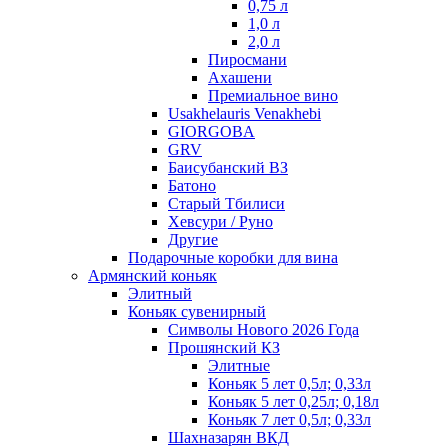
0,75 л
1,0 л
2,0 л
Пиросмани
Ахашени
Премиальное вино
Usakhelauris Venakhebi
GIORGOBA
GRV
Баисубанский ВЗ
Батоно
Старый Тбилиси
Хевсури / Руно
Другие
Подарочные коробки для вина
Армянский коньяк
Элитный
Коньяк сувенирный
Символы Нового 2026 Года
Прошянский КЗ
Элитные
Коньяк 5 лет 0,5л; 0,33л
Коньяк 5 лет 0,25л; 0,18л
Коньяк 7 лет 0,5л; 0,33л
Шахназарян ВКД