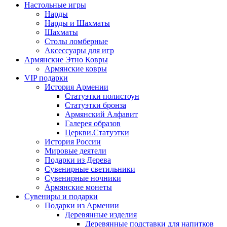
Настольные игры
Нарды
Нарды и Шахматы
Шахматы
Столы ломберные
Аксессуары для игр
Армянские Этно Ковры
Армянские ковры
VIP подарки
История Армении
Статуэтки полистоун
Статуэтки бронза
Армянский Алфавит
Галерея образов
Церкви.Статуэтки
История России
Мировые деятели
Подарки из Дерева
Сувенирные светильники
Сувенирные ночники
Армянские монеты
Сувениры и подарки
Подарки из Армении
Деревянные изделия
Деревянные подставки для напитков