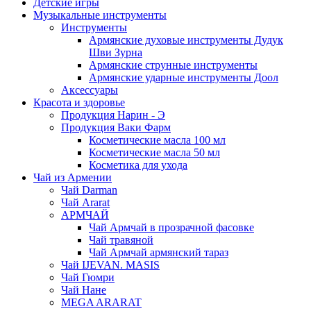
Детские игры
Музыкальные инструменты
Инструменты
Армянские духовые инструменты Дудук
Шви Зурна
Армянские струнные инструменты
Армянские ударные инструменты Доол
Аксессуары
Красота и здоровье
Продукция Нарин - Э
Продукция Ваки Фарм
Косметические масла 100 мл
Косметические масла 50 мл
Косметика для ухода
Чай из Армении
Чай Darman
Чай Ararat
АРМЧАЙ
Чай Армчай в прозрачной фасовке
Чай травяной
Чай Армчай армянский тараз
Чай IJEVAN. MASIS
Чай Гюмри
Чай Нане
MEGA ARARAT