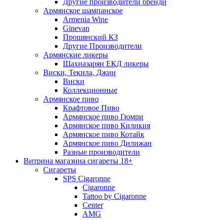
Другие производители бренди
Армянское шампанское
Armenia Wine
Ginevan
Прошянский КЗ
Другие Производители
Армянские ликеры
Шахназарян ЕКД ликеры
Виски, Текила, Джин
Виски
Коллекционные
Армянское пиво
Крафтовое Пиво
Армянское пиво Гюмри
Армянское пиво Киликия
Армянское пиво Котайк
Армянское пиво Дилижан
Разные производители
Витрина магазина сигареты 18+
Cигареты
SPS Cigaronne
Сigaronne
Tattoo by Cigaronne
Center
AMG