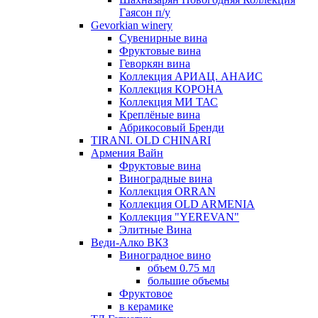
Гаясон п/у
Gevorkian winery
Сувенирные вина
Фруктовые вина
Геворкян вина
Коллекция АРИАЦ. АНАИС
Коллекция КОРОНА
Коллекция МИ ТАС
Креплёные вина
Абрикосовый Бренди
TIRANI. OLD CHINARI
Армения Вайн
Фруктовые вина
Виноградные вина
Коллекция ORRAN
Коллекция OLD ARMENIA
Коллекция "YEREVAN"
Элитные Вина
Веди-Алко ВКЗ
Виноградное вино
объем 0.75 мл
большие объемы
Фруктовое
в керамике