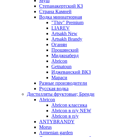
Муш
Степанакертский КЗ
Страна Камней
Водка миниатюрная
"Thiv" Premium
LIAREV
Artsakh New
Artsakh Brandy
Оганян
Прошянский
Миджнаберд
Abricon
Getnatoun
Иджеванский ВКЗ
Мараси
Разные производители
Русская водка
Дистилляты фруктовые; Бренди
Abricon
Abricon классика
Abricon в п/у NEW
Abricon в п/у
ANTYBRANDY
Morus
Armenian garden