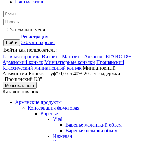
Наш магазин
Запомнить меня
Регистрация
Забыли пароль?
Войти как пользователь:
Главная страница
Витрина Магазина Алкоголь ЕГАИС 18+
Армянский коньяк
Миниатюрные коньяки
Прошянский
Классический миниатюрный коньяк
Миниатюрный
Армянский Коньяк "Туф" 0,05 л 40% 20 лет выдержки
"Прошянский КЗ"
Меню каталога
Каталог товаров
Армянские продукты
Консервация фруктовая
Варенье
Vital
Варенье маленький объем
Варенье большой объем
Иджеван