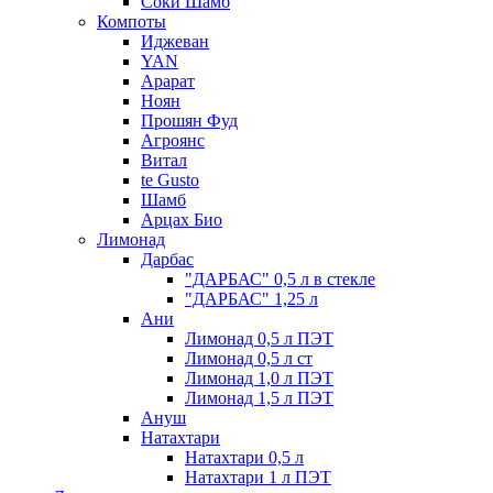
Соки Шамб
Компоты
Иджеван
YAN
Арарат
Ноян
Прошян Фуд
Агроянс
Витал
te Gusto
Шамб
Арцах Био
Лимонад
Дарбас
"ДАРБАС" 0,5 л в стекле
"ДАРБАС" 1,25 л
Ани
Лимонад 0,5 л ПЭТ
Лимонад 0,5 л ст
Лимонад 1,0 л ПЭТ
Лимонад 1,5 л ПЭТ
Ануш
Натахтари
Натахтари 0,5 л
Натахтари 1 л ПЭТ