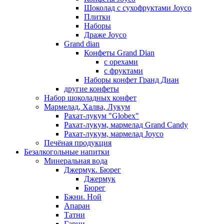
Шоколад с сухофруктами Joyco
Плитки
Наборы
Драже Joyco
Grand dian
Конфеты Grand Dian
с орехами
с фруктами
Наборы конфет Гранд Диан
другие конфеты
Набор шоколадных конфет
Мармелад, Халва, Лукум
Рахат-лукум "Globex"
Рахат-лукум, мармелад Grand Candy
Рахат-лукум, мармелад Joyco
Печёная продукция
Безалкогольные напитки
Минеральная вода
Джермук. Бюрег
Джермук
Бюрег
Бжни. Ной
Апаран
Татни
Гарни