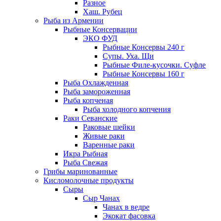
Разное
Хаш. Рубец
Рыба из Армении
Рыбные Консервации
ЭКО ФУД
Рыбные Консервы 240 г
Супы. Уха. Щи
Рыбные Филе-кусочки. Суфле
Рыбные Консервы 160 г
Рыба Охлажденная
Рыба замороженная
Рыба копченая
Рыба холодного копчения
Раки Севанские
Раковые шейки
Живые раки
Варенные раки
Икра Рыбная
Рыба Свежая
Грибы маринованные
Кисломолочные продукты
Сыры
Сыр Чанах
Чанах в ведре
Экокат фасовка