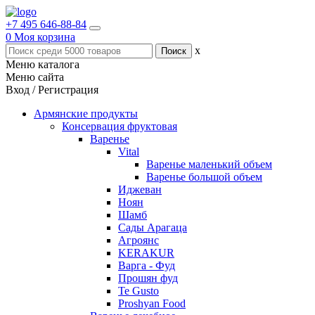
+7 495 646-88-84
0
Моя корзина
x
Меню каталога
Меню сайта
Вход / Регистрация
Армянские продукты
Консервация фруктовая
Варенье
Vital
Варенье маленький объем
Варенье большой объем
Иджеван
Ноян
Шамб
Сады Арагаца
Агроянс
KERAKUR
Варга - Фуд
Прошян фуд
Te Gusto
Proshyan Food