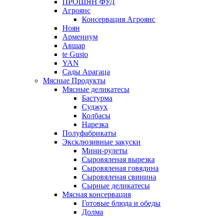
ПРОШЯН ФУД
Агроянс
Консервация Агроянс
Ноян
Армениум
Авшар
te Gusto
YAN
Сады Арагаца
Мясные Продукты
Мясные деликатесы
Бастурма
Суджух
Колбасы
Нарезка
Полуфабрикаты
Эксклюзивные закуски
Мини-рулеты
Сыровяленая вырезка
Сыровяленая говядина
Сыровяленая свинина
Сырные деликатесы
Мясная консервация
Готовые блюда и обеды
Долма