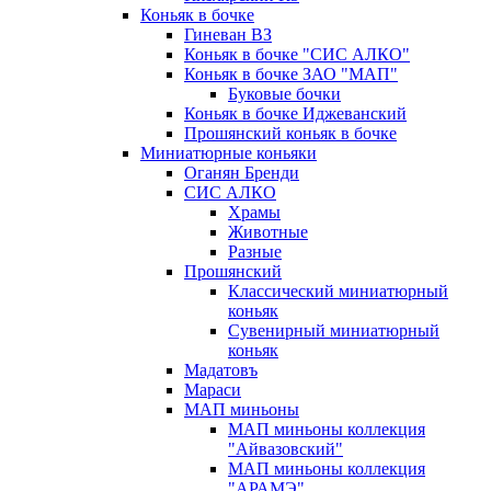
Коньяк в бочке
Гиневан ВЗ
Коньяк в бочке "СИС АЛКО"
Коньяк в бочке ЗАО "МАП"
Буковые бочки
Коньяк в бочке Иджеванский
Прошянский коньяк в бочке
Миниатюрные коньяки
Оганян Бренди
СИС АЛКО
Храмы
Животные
Разные
Прошянский
Классический миниатюрный
коньяк
Сувенирный миниатюрный
коньяк
Мадатовъ
Мараси
МАП миньоны
МАП миньоны коллекция
"Айвазовский"
МАП миньоны коллекция
"АРАМЭ"