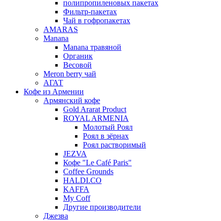
полипропиленовых пакетах
Фильтр-пакетах
Чай в гофропакетах
AMARAS
Manana
Manana травяной
Органик
Весовой
Meron berry чай
АГАТ
Кофе из Армении
Армянский кофе
Gold Ararat Product
ROYAL ARMENIA
Молотый Роял
Роял в зёрнах
Роял растворимый
JEZVA
Кофе "Le Café Paris"
Coffee Grounds
HALDI.CO
KAFFA
My Coff
Другие производители
Джезва