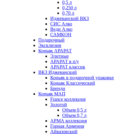
0,5 л
0,250 л
0,70 л
Иджеванский ВКЗ
СИС Алко
Веди Алко
САМКОН
Подарочный
Эксклюзив
Коньяк АРАРАТ
Элитные
АРАРАТ в п/у
АРАРАТ классик
ВКЗ Иджеванский
Коньяк в подарочной упаковке
Коньяк Классический
Бренди
Коньяк МАП
France коллекция
Золотой
Объем 0,5 л
Объем 0,7 л
АРМА коллекция
Горная Армения
Айвазовский