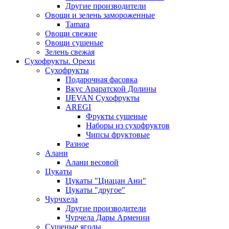
Другие производители
Овощи и зелень замороженные
Tamara
Овощи свежие
Овощи сушеные
Зелень свежая
Сухофрукты. Орехи
Сухофрукты
Подарочная фасовка
Вкус Араратской Долины
IJEVAN Сухофрукты
AREGI
Фрукты сушеные
Наборы из сухофруктов
Чипсы фруктовые
Разное
Алани
Алани весовой
Цукаты
Цукаты "Циацан Ани"
Цукаты "другое"
Чурчхела
Другие производители
Чурчела Дары Армении
Сушеные ягоды