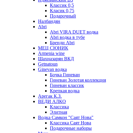
Классик 0,5
Класик 0,75
Подарочный
Налбандян
Abri
Abri VIRA DUET водка
Abri водка в тубе
Бренди Abri
МЕЦ СЮНИК
Armenia wine
Шахназарян ВКД
Getnatoun
Ginevan водка
Бочка Гиневан
Гиневан Золотая коллекция
Гиневан классик
Крепкая водка
Арегак К.З.
ВЕДИ АЛКО
Классика
Элитная
Водка Самкон "Саят Нова"
Классика Саят Нова
Подарочные наборы