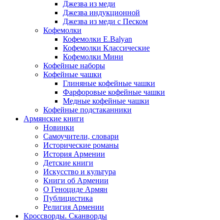
Джезва из меди
Джезва индукционной
Джезва из меди с Песком
Кофемолки
Кофемолки E.Balyan
Кофемолки Классические
Кофемолки Мини
Кофейные наборы
Кофейные чашки
Глиняные кофейные чашки
Фарфоровые кофейные чашки
Медные кофейные чашки
Кофейные подстаканники
Армянские книги
Новинки
Самоучители, словари
Исторические романы
История Армении
Детские книги
Иcкусство и культура
Книги об Армении
О Геноциде Армян
Публицистика
Религия Армении
Кроссворды. Сканворды