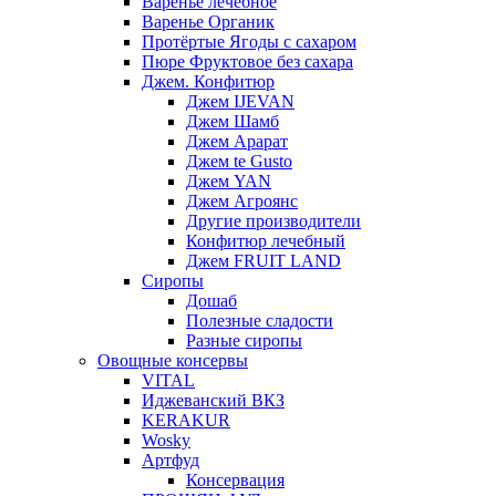
Варенье лечебное
Варенье Органик
Протёртые Ягоды с сахаром
Пюре Фруктовое без сахара
Джем. Конфитюр
Джем IJEVAN
Джем Шамб
Джем Арарат
Джем te Gusto
Джем YAN
Джем Агроянс
Другие производители
Конфитюр лечебный
Джем FRUIT LAND
Сиропы
Дошаб
Полезные сладости
Разные сиропы
Овощные консервы
VITAL
Иджеванский ВКЗ
KERAKUR
Wosky
Артфуд
Консервация