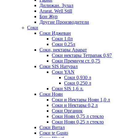
Дилижан. Зулал
Ararat. Well Still
Бон Жур
Другие Производители
Соки
Соки Иджеван
Соки 1.0л
Соки 0.25л
Соки, нектары Арарат
Соки нектары Тетрапак 0,97
Соки Премиум ст. 0,75
Соки SIS Натурал
Соки YAN
Соки 0,930 л
Соки 0,250 л
Соки SIS 1,6 л.
Соки Ноян
Соки и Нектары Ноян 1,0 л
Соки и Нектары 0,2 л
Соки Органик
Соки Ноян 0,75 л стекло
Соки Ноян 0,25 л стекло
Соки Витал
Соки te Gusto