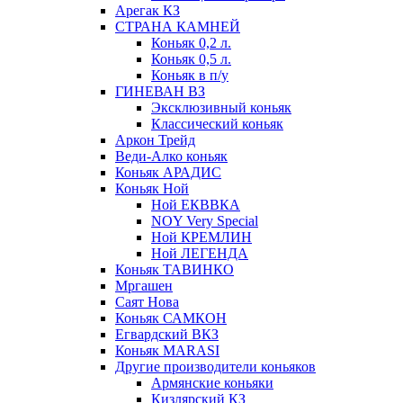
Арегак КЗ
СТРАНА КАМНЕЙ
Коньяк 0,2 л.
Коньяк 0,5 л.
Коньяк в п/у
ГИНЕВАН ВЗ
Эксклюзивный коньяк
Классический коньяк
Аркон Трейд
Веди-Алко коньяк
Коньяк АРАДИС
Коньяк Ной
Ной ЕКВВКА
NOY Very Special
Ной КРЕМЛИН
Ной ЛЕГЕНДА
Коньяк ТАВИНКО
Мргашен
Саят Нова
Коньяк САМКОН
Егвардский ВКЗ
Коньяк MARASI
Другие производители коньяков
Армянские коньяки
Кизлярский КЗ