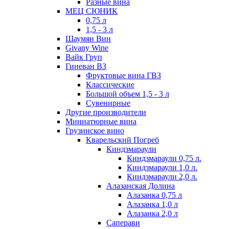
Разные вина
МЕЦ СЮНИК
0,75 л
1,5 - 3 л
Шаумян Вин
Givany Wine
Вайк Груп
Гиневан ВЗ
Фруктовые вина ГВЗ
Классические
Большой объем 1,5 - 3 л
Сувенирные
Другие производители
Миниатюрные вина
Грузинское вино
Кварельский Погреб
Киндзмараули
Киндзмараули 0,75 л.
Киндзмараули 1,0 л.
Киндзмараули 2,0 л.
Алазанская Долина
Алазанка 0,75 л
Алазанка 1,0 л
Алазанка 2,0 л
Саперави