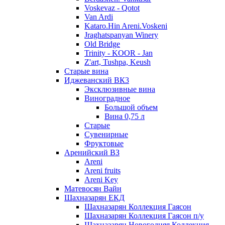
Voskevaz - Qotot
Van Ardi
Kataro.Hin Areni.Voskeni
Jraghatspanyan Winery
Old Bridge
Trinity - KOOR - Jan
Z'art, Tushpa, Keush
Старые вина
Иджеванский ВК3
Эксклюзивные вина
Виноградное
Большой объем
Вина 0,75 л
Старые
Сувенирные
Фруктовые
Аренийский ВЗ
Areni
Areni fruits
Areni Key
Матевосян Вайн
Шахназарян ЕКД
Шахназарян Коллекция Гаясон
Шахназарян Коллекция Гаясон п/у
Шахназарян Новогодняя Коллекция