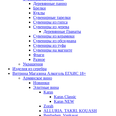
Деревянные панно
Брелки
Куклы
Сувенирные тарелки
Сувениры из гипса
Сувениры из дерева
Деревянные Гранаты
Сувениры из керамики
Сувениры из обсидиана
Сувениры из туфа
Сувениры на магните
Флаги
Разное
Украшения
Изделия из серебра
Витрина Магазина Алкоголь ЕГАИС 18+
Армянское вино
Новинки
Элитные вина
Karas
Karas Classic
Karas NEW
Zorah
ALLURIA. TAKRI. KOUASH
Berdashen. Vankasar