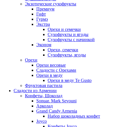
Экзотические сухофрукты
Премиум
Гифт
Гурмэ
Экстра
Орехи и семечки
Сухофрукты и ягоды
Сухофрукты с начинкой
Эконом
Орехи, семечки
Сухофрукты, ягоды
Орехи
Орехи весовые
Сладости с Орехами
Орехи в меду
Орехи в меду Te Gusto
Фруктовая пастила
Сладости из Армении
Конфеты, Шоколад
Sonuar. Mark Sevouni
Арколад
Grand Candy Armenia
Набор шоколадных конфет
Joyco
Конфеты Joyco