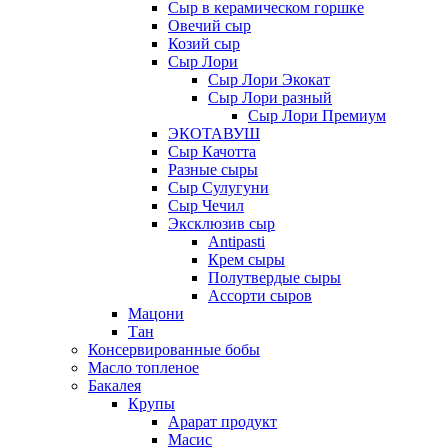
Сыр в керамическом горшке
Овечий сыр
Козий сыр
Сыр Лори
Сыр Лори Экокат
Сыр Лори разный
Сыр Лори Премиум
ЭКОТАВУШ
Сыр Качотта
Разные сыры
Сыр Сулугуни
Сыр Чечил
Эксклюзив сыр
Antipasti
Крем сыры
Полутвердые сыры
Ассорти сыров
Мацони
Тан
Консервированные бобы
Масло топленое
Бакалея
Крупы
Арарат продукт
Масис