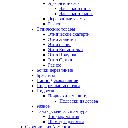
Армянские часы
Часы настенные
Часы настольные
Деревянные храмы
Разное
Этнические товары
Этнические скатерти
Этно жилетки
Этно шапка
Этно Косметички
Этно Подушки
Этно Сумки
Разное
Бочки деревянные
Браслеты
Панно Декоративное
Подарочные мешочки
Подвески
Подвески в машину
Подвески из дерева
Разное
Тандыр, мангал, шампура
Тандыр, мангал
Шампура для мяса
Сувениры из Армении