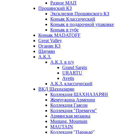
Разное МАП
Прошянский КЗ
Эксклюзив Прошянского КЗ
Коньяк Классический
Коньяк в подарочной упаковке
Коньяк в тубе
Коньяк MADATOFF
Great Valley
Оганян КЗ
Шаумян
А.К.З.
А.К.З. в п/у
Grand Sargis
URARTU
Avetis
А.К.З. классический
ВКД Шахназарян
Коллекция ШАХНАЗАРЯН
Жемчужина Армении
Коллекция Гаясон
Коллекция "Премиум"
Армянская мозаика
Mustang. Mountain
MAUTAIN
Коллекция "Паракар"