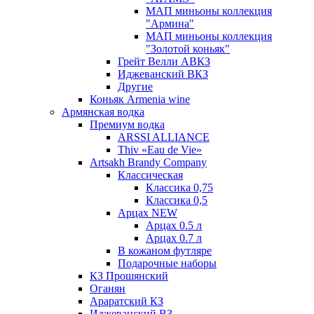
МАП миньоны коллекция
"Армина"
МАП миньоны коллекция
"Золотой коньяк"
Грейт Велли АВКЗ
Иджеванский ВКЗ
Другие
Коньяк Armenia wine
Армянская водка
Премиум водка
ARSSI ALLIANCE
Thiv «Eau de Vie»
Artsakh Brandy Company
Классическая
Классика 0,75
Классика 0,5
Арцах NEW
Арцах 0.5 л
Арцах 0.7 л
В кожаном футляре
Подарочные наборы
КЗ Прошянский
Оганян
Араратский КЗ
Иджеванский ВЗ