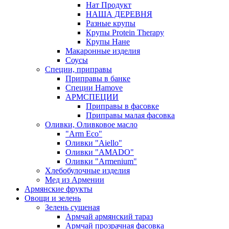
Нат Продукт
НАША ДЕРЕВНЯ
Разные крупы
Крупы Protein Therapy
Крупы Нане
Макаронные изделия
Соусы
Специи, приправы
Приправы в банке
Специи Hamove
АРМСПЕЦИИ
Приправы в фасовке
Приправы малая фасовка
Оливки, Оливковое масло
"Arm Eco"
Оливки "Aiello"
Оливки "AMADO"
Оливки "Armenium"
Хлебобулочные изделия
Мед из Армении
Армянские фрукты
Овощи и зелень
Зелень сушеная
Армчай армянский тараз
Армчай прозрачная фасовка