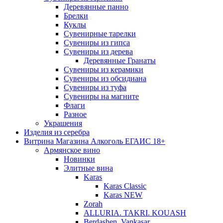
Деревянные панно
Брелки
Куклы
Сувенирные тарелки
Сувениры из гипса
Сувениры из дерева
Деревянные Гранаты
Сувениры из керамики
Сувениры из обсидиана
Сувениры из туфа
Сувениры на магните
Флаги
Разное
Украшения
Изделия из серебра
Витрина Магазина Алкоголь ЕГАИС 18+
Армянское вино
Новинки
Элитные вина
Karas
Karas Classic
Karas NEW
Zorah
ALLURIA. TAKRI. KOUASH
Berdashen. Vankasar