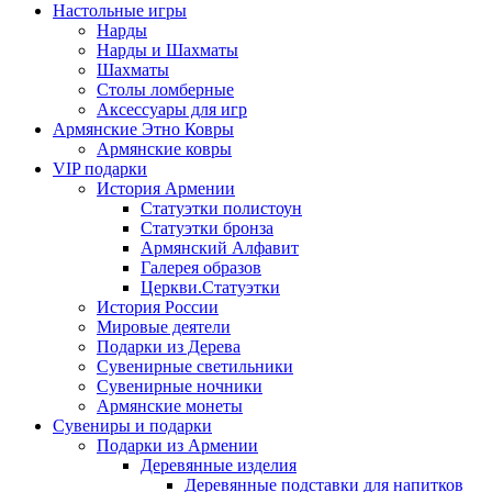
Настольные игры
Нарды
Нарды и Шахматы
Шахматы
Столы ломберные
Аксессуары для игр
Армянские Этно Ковры
Армянские ковры
VIP подарки
История Армении
Статуэтки полистоун
Статуэтки бронза
Армянский Алфавит
Галерея образов
Церкви.Статуэтки
История России
Мировые деятели
Подарки из Дерева
Сувенирные светильники
Сувенирные ночники
Армянские монеты
Сувениры и подарки
Подарки из Армении
Деревянные изделия
Деревянные подставки для напитков