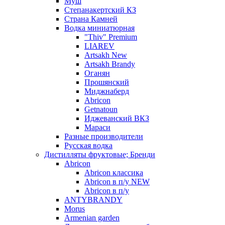
Муш
Степанакертский КЗ
Страна Камней
Водка миниатюрная
"Thiv" Premium
LIAREV
Artsakh New
Artsakh Brandy
Оганян
Прошянский
Миджнаберд
Abricon
Getnatoun
Иджеванский ВКЗ
Мараси
Разные производители
Русская водка
Дистилляты фруктовые; Бренди
Abricon
Abricon классика
Abricon в п/у NEW
Abricon в п/у
ANTYBRANDY
Morus
Armenian garden