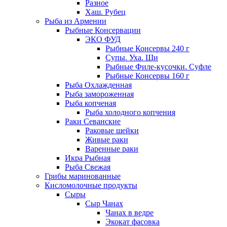
Разное
Хаш. Рубец
Рыба из Армении
Рыбные Консервации
ЭКО ФУД
Рыбные Консервы 240 г
Супы. Уха. Щи
Рыбные Филе-кусочки. Суфле
Рыбные Консервы 160 г
Рыба Охлажденная
Рыба замороженная
Рыба копченая
Рыба холодного копчения
Раки Севанские
Раковые шейки
Живые раки
Варенные раки
Икра Рыбная
Рыба Свежая
Грибы маринованные
Кисломолочные продукты
Сыры
Сыр Чанах
Чанах в ведре
Экокат фасовка