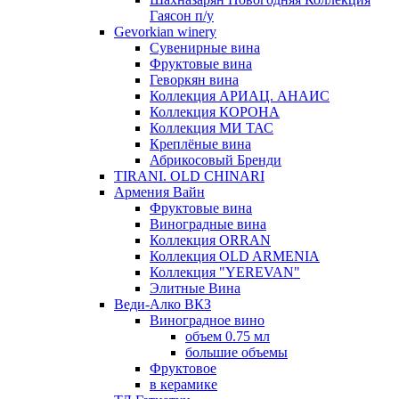
Гаясон п/у
Gevorkian winery
Сувенирные вина
Фруктовые вина
Геворкян вина
Коллекция АРИАЦ. АНАИС
Коллекция КОРОНА
Коллекция МИ ТАС
Креплёные вина
Абрикосовый Бренди
TIRANI. OLD CHINARI
Армения Вайн
Фруктовые вина
Виноградные вина
Коллекция ORRAN
Коллекция OLD ARMENIA
Коллекция "YEREVAN"
Элитные Вина
Веди-Алко ВКЗ
Виноградное вино
объем 0.75 мл
большие объемы
Фруктовое
в керамике