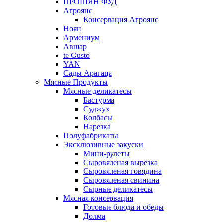
ПРОШЯН ФУД
Агроянс
Консервация Агроянс
Ноян
Армениум
Авшар
te Gusto
YAN
Сады Арагаца
Мясные Продукты
Мясные деликатесы
Бастурма
Суджух
Колбасы
Нарезка
Полуфабрикаты
Эксклюзивные закуски
Мини-рулеты
Сыровяленая вырезка
Сыровяленая говядина
Сыровяленая свинина
Сырные деликатесы
Мясная консервация
Готовые блюда и обеды
Долма