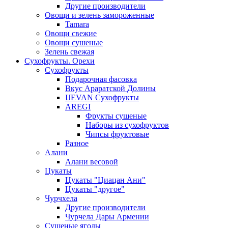
Другие производители
Овощи и зелень замороженные
Tamara
Овощи свежие
Овощи сушеные
Зелень свежая
Сухофрукты. Орехи
Сухофрукты
Подарочная фасовка
Вкус Араратской Долины
IJEVAN Сухофрукты
AREGI
Фрукты сушеные
Наборы из сухофруктов
Чипсы фруктовые
Разное
Алани
Алани весовой
Цукаты
Цукаты "Циацан Ани"
Цукаты "другое"
Чурчхела
Другие производители
Чурчела Дары Армении
Сушеные ягоды