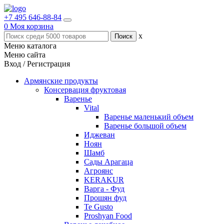
+7 495 646-88-84
0
Моя корзина
x
Меню каталога
Меню сайта
Вход / Регистрация
Армянские продукты
Консервация фруктовая
Варенье
Vital
Варенье маленький объем
Варенье большой объем
Иджеван
Ноян
Шамб
Сады Арагаца
Агроянс
KERAKUR
Варга - Фуд
Прошян фуд
Te Gusto
Proshyan Food