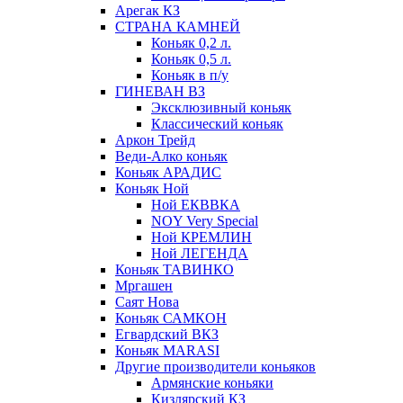
Арегак КЗ
СТРАНА КАМНЕЙ
Коньяк 0,2 л.
Коньяк 0,5 л.
Коньяк в п/у
ГИНЕВАН ВЗ
Эксклюзивный коньяк
Классический коньяк
Аркон Трейд
Веди-Алко коньяк
Коньяк АРАДИС
Коньяк Ной
Ной ЕКВВКА
NOY Very Special
Ной КРЕМЛИН
Ной ЛЕГЕНДА
Коньяк ТАВИНКО
Мргашен
Саят Нова
Коньяк САМКОН
Егвардский ВКЗ
Коньяк MARASI
Другие производители коньяков
Армянские коньяки
Кизлярский КЗ