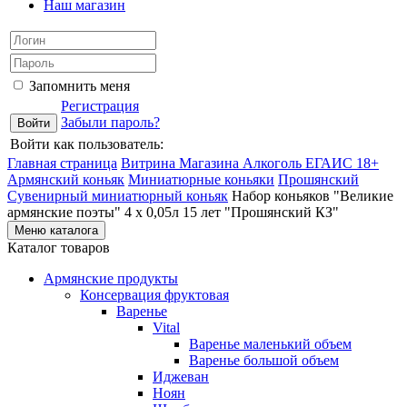
Наш магазин
Запомнить меня
Регистрация
Забыли пароль?
Войти как пользователь:
Главная страница
Витрина Магазина Алкоголь ЕГАИС 18+
Армянский коньяк
Миниатюрные коньяки
Прошянский
Сувенирный миниатюрный коньяк
Набор коньяков "Великие
армянские поэты" 4 х 0,05л 15 лет "Прошянский КЗ"
Меню каталога
Каталог товаров
Армянские продукты
Консервация фруктовая
Варенье
Vital
Варенье маленький объем
Варенье большой объем
Иджеван
Ноян