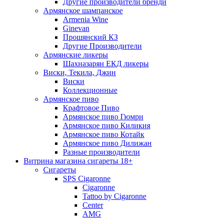
Другие производители бренди
Армянское шампанское
Armenia Wine
Ginevan
Прошянский КЗ
Другие Производители
Армянские ликеры
Шахназарян ЕКД ликеры
Виски, Текила, Джин
Виски
Коллекционные
Армянское пиво
Крафтовое Пиво
Армянское пиво Гюмри
Армянское пиво Киликия
Армянское пиво Котайк
Армянское пиво Дилижан
Разные производители
Витрина магазина сигареты 18+
Cигареты
SPS Cigaronne
Сigaronne
Tattoo by Cigaronne
Center
AMG