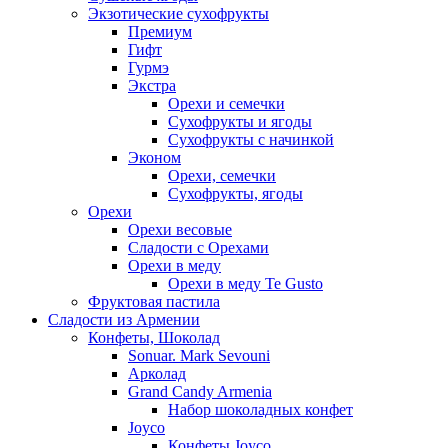
Экзотические сухофрукты
Премиум
Гифт
Гурмэ
Экстра
Орехи и семечки
Сухофрукты и ягоды
Сухофрукты с начинкой
Эконом
Орехи, семечки
Сухофрукты, ягоды
Орехи
Орехи весовые
Сладости с Орехами
Орехи в меду
Орехи в меду Te Gusto
Фруктовая пастила
Сладости из Армении
Конфеты, Шоколад
Sonuar. Mark Sevouni
Арколад
Grand Candy Armenia
Набор шоколадных конфет
Joyco
Конфеты Joyco