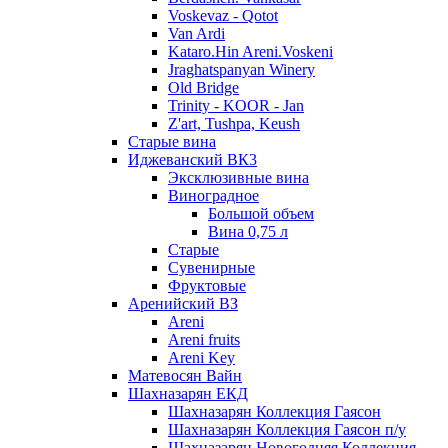
Voskevaz - Qotot
Van Ardi
Kataro.Hin Areni.Voskeni
Jraghatspanyan Winery
Old Bridge
Trinity - KOOR - Jan
Z'art, Tushpa, Keush
Старые вина
Иджеванский ВК3
Эксклюзивные вина
Виноградное
Большой объем
Вина 0,75 л
Старые
Сувенирные
Фруктовые
Аренийский ВЗ
Areni
Areni fruits
Areni Key
Матевосян Вайн
Шахназарян ЕКД
Шахназарян Коллекция Гаясон
Шахназарян Коллекция Гаясон п/у
Шахназарян Новогодняя Коллекция