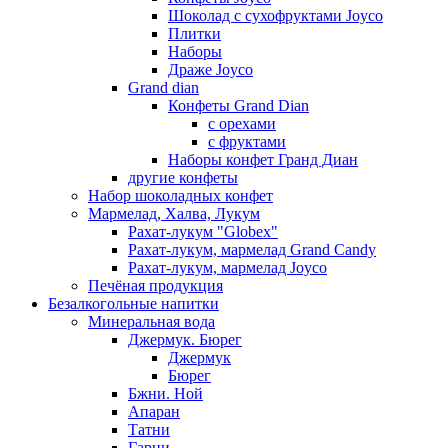
Шоколад с сухофруктами Joyco
Плитки
Наборы
Драже Joyco
Grand dian
Конфеты Grand Dian
с орехами
с фруктами
Наборы конфет Гранд Диан
другие конфеты
Набор шоколадных конфет
Мармелад, Халва, Лукум
Рахат-лукум "Globex"
Рахат-лукум, мармелад Grand Candy
Рахат-лукум, мармелад Joyco
Печёная продукция
Безалкогольные напитки
Минеральная вода
Джермук. Бюрег
Джермук
Бюрег
Бжни. Ной
Апаран
Татни
Гарни