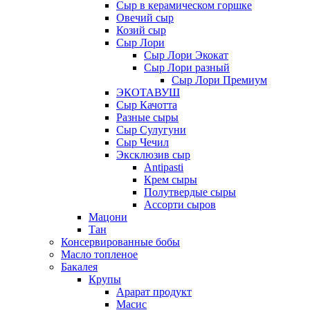
Сыр в керамическом горшке
Овечий сыр
Козий сыр
Сыр Лори
Сыр Лори Экокат
Сыр Лори разный
Сыр Лори Премиум
ЭКОТАВУШ
Сыр Качотта
Разные сыры
Сыр Сулугуни
Сыр Чечил
Эксклюзив сыр
Antipasti
Крем сыры
Полутвердые сыры
Ассорти сыров
Мацони
Тан
Консервированные бобы
Масло топленое
Бакалея
Крупы
Арарат продукт
Масис