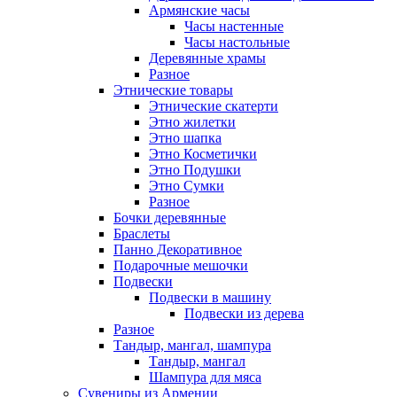
Армянские часы
Часы настенные
Часы настольные
Деревянные храмы
Разное
Этнические товары
Этнические скатерти
Этно жилетки
Этно шапка
Этно Косметички
Этно Подушки
Этно Сумки
Разное
Бочки деревянные
Браслеты
Панно Декоративное
Подарочные мешочки
Подвески
Подвески в машину
Подвески из дерева
Разное
Тандыр, мангал, шампура
Тандыр, мангал
Шампура для мяса
Сувениры из Армении