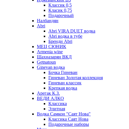
Классик 0,5
Класик 0,75
Подарочный
Налбандян
Abri
Abri VIRA DUET водка
Abri водка в тубе
Бренди Abri
МЕЦ СЮНИК
Armenia wine
Шахназарян ВКД
Getnatoun
Ginevan водка
Бочка Гиневан
Гиневан Золотая коллекция
Гиневан классик
Крепкая водка
Арегак К.З.
ВЕДИ АЛКО
Классика
Элитная
Водка Самкон "Саят Нова"
Классика Саят Нова
Подарочные наборы