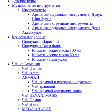
Детские игры
Музыкальные инструменты
Инструменты
Армянские духовые инструменты Дудук
Шви Зурна
Армянские струнные инструменты
Армянские ударные инструменты Доол
Аксессуары
Красота и здоровье
Продукция Нарин - Э
Продукция Ваки Фарм
Косметические масла 100 мл
Косметические масла 50 мл
Косметика для ухода
Чай из Армении
Чай Darman
Чай Ararat
АРМЧАЙ
Чай Армчай в прозрачной фасовке
Чай травяной
Чай Армчай армянский тараз
Чай IJEVAN. MASIS
Чай Гюмри
Чай Нане
MEGA ARARAT