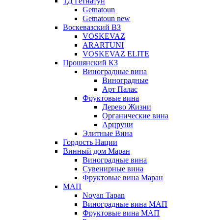
ТД Гетнатун
Getnatoun
Getnatoun new
Воскевазский ВЗ
VOSKEVAZ
ARARTUNI
VOSKEVAZ ELITE
Прошянский КЗ
Виноградные вина
Виноградные
Арт Палас
Фруктовые вина
Дерево Жизни
Органические вина
Арцруни
Элитные Вина
Гордость Нации
Винный дом Маран
Виноградные вина
Сувенирные вина
Фруктовые вина Маран
МАП
Noyan Tapan
Виноградные вина МАП
Фруктовые вина МАП