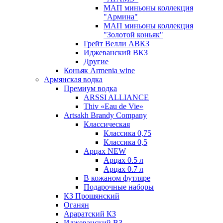
МАП миньоны коллекция
"Армина"
МАП миньоны коллекция
"Золотой коньяк"
Грейт Велли АВКЗ
Иджеванский ВКЗ
Другие
Коньяк Armenia wine
Армянская водка
Премиум водка
ARSSI ALLIANCE
Thiv «Eau de Vie»
Artsakh Brandy Company
Классическая
Классика 0,75
Классика 0,5
Арцах NEW
Арцах 0.5 л
Арцах 0.7 л
В кожаном футляре
Подарочные наборы
КЗ Прошянский
Оганян
Араратский КЗ
Иджеванский ВЗ