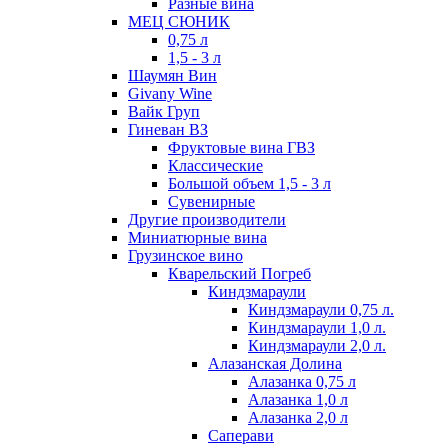
Разные вина
МЕЦ СЮНИК
0,75 л
1,5 - 3 л
Шаумян Вин
Givany Wine
Вайк Груп
Гиневан ВЗ
Фруктовые вина ГВЗ
Классические
Большой объем 1,5 - 3 л
Сувенирные
Другие производители
Миниатюрные вина
Грузинское вино
Кварельский Погреб
Киндзмараули
Киндзмараули 0,75 л.
Киндзмараули 1,0 л.
Киндзмараули 2,0 л.
Алазанская Долина
Алазанка 0,75 л
Алазанка 1,0 л
Алазанка 2,0 л
Саперави