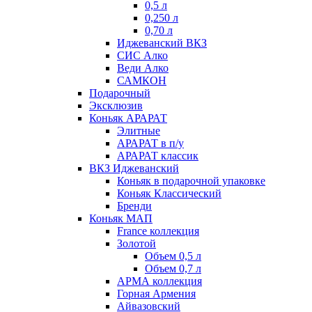
0,5 л
0,250 л
0,70 л
Иджеванский ВКЗ
СИС Алко
Веди Алко
САМКОН
Подарочный
Эксклюзив
Коньяк АРАРАТ
Элитные
АРАРАТ в п/у
АРАРАТ классик
ВКЗ Иджеванский
Коньяк в подарочной упаковке
Коньяк Классический
Бренди
Коньяк МАП
France коллекция
Золотой
Объем 0,5 л
Объем 0,7 л
АРМА коллекция
Горная Армения
Айвазовский