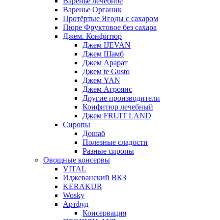
Варенье лечебное
Варенье Органик
Протёртые Ягоды с сахаром
Пюре Фруктовое без сахара
Джем. Конфитюр
Джем IJEVAN
Джем Шамб
Джем Арарат
Джем te Gusto
Джем YAN
Джем Агроянс
Другие производители
Конфитюр лечебный
Джем FRUIT LAND
Сиропы
Дошаб
Полезные сладости
Разные сиропы
Овощные консервы
VITAL
Иджеванский ВКЗ
KERAKUR
Wosky
Артфуд
Консервация