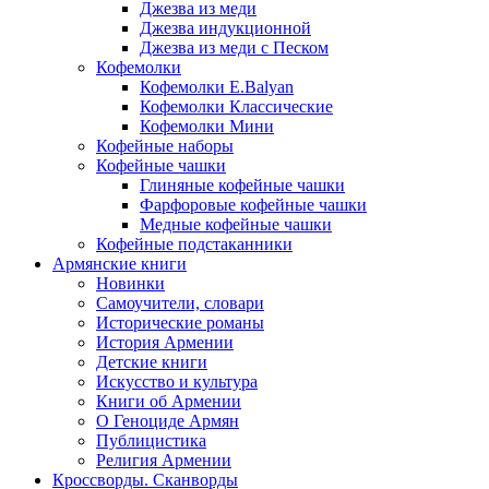
Джезва из меди
Джезва индукционной
Джезва из меди с Песком
Кофемолки
Кофемолки E.Balyan
Кофемолки Классические
Кофемолки Мини
Кофейные наборы
Кофейные чашки
Глиняные кофейные чашки
Фарфоровые кофейные чашки
Медные кофейные чашки
Кофейные подстаканники
Армянские книги
Новинки
Самоучители, словари
Исторические романы
История Армении
Детские книги
Иcкусство и культура
Книги об Армении
О Геноциде Армян
Публицистика
Религия Армении
Кроссворды. Сканворды