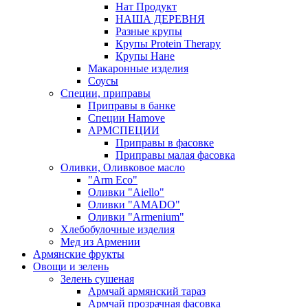
Нат Продукт
НАША ДЕРЕВНЯ
Разные крупы
Крупы Protein Therapy
Крупы Нане
Макаронные изделия
Соусы
Специи, приправы
Приправы в банке
Специи Hamove
АРМСПЕЦИИ
Приправы в фасовке
Приправы малая фасовка
Оливки, Оливковое масло
"Arm Eco"
Оливки "Aiello"
Оливки "AMADO"
Оливки "Armenium"
Хлебобулочные изделия
Мед из Армении
Армянские фрукты
Овощи и зелень
Зелень сушеная
Армчай армянский тараз
Армчай прозрачная фасовка