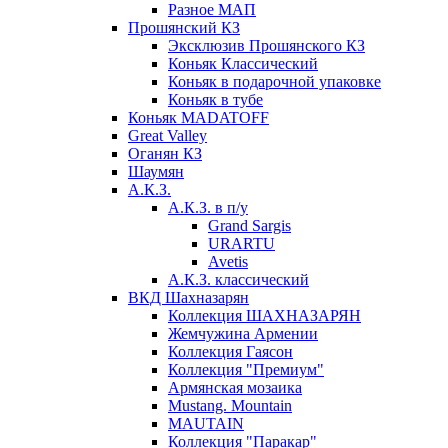
Разное МАП
Прошянский КЗ
Эксклюзив Прошянского КЗ
Коньяк Классический
Коньяк в подарочной упаковке
Коньяк в тубе
Коньяк MADATOFF
Great Valley
Оганян КЗ
Шаумян
А.К.З.
А.К.З. в п/у
Grand Sargis
URARTU
Avetis
А.К.З. классический
ВКД Шахназарян
Коллекция ШАХНАЗАРЯН
Жемчужина Армении
Коллекция Гаясон
Коллекция "Премиум"
Армянская мозаика
Mustang. Mountain
MAUTAIN
Коллекция "Паракар"