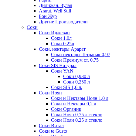
Дилижан. Зулал
Ararat. Well Still
Бон Жур
Другие Производители
Соки
Соки Иджеван
Соки 1.0л
Соки 0.25л
Соки, нектары Арарат
Соки нектары Тетрапак 0,97
Соки Премиум ст. 0,75
Соки SIS Натурал
Соки YAN
Соки 0,930 л
Соки 0,250 л
Соки SIS 1,6 л.
Соки Ноян
Соки и Нектары Ноян 1,0 л
Соки и Нектары 0,2 л
Соки Органик
Соки Ноян 0,75 л стекло
Соки Ноян 0,25 л стекло
Соки Витал
Соки te Gusto