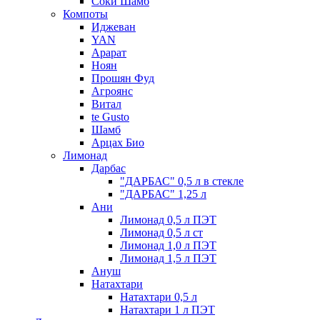
Соки Шамб
Компоты
Иджеван
YAN
Арарат
Ноян
Прошян Фуд
Агроянс
Витал
te Gusto
Шамб
Арцах Био
Лимонад
Дарбас
"ДАРБАС" 0,5 л в стекле
"ДАРБАС" 1,25 л
Ани
Лимонад 0,5 л ПЭТ
Лимонад 0,5 л ст
Лимонад 1,0 л ПЭТ
Лимонад 1,5 л ПЭТ
Ануш
Натахтари
Натахтари 0,5 л
Натахтари 1 л ПЭТ