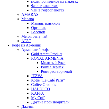
полипропиленовых пакетах
Фильтр-пакетах
Чай в гофропакетах
AMARAS
Manana
Manana травяной
Органик
Весовой
Meron berry чай
АГАТ
Кофе из Армении
Армянский кофе
Gold Ararat Product
ROYAL ARMENIA
Молотый Роял
Роял в зёрнах
Роял растворимый
JEZVA
Кофе "Le Café Paris"
Coffee Grounds
HALDI.CO
KAFFA
My Coff
Другие производители
Джезва