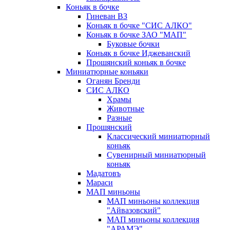
Коньяк в бочке
Гиневан ВЗ
Коньяк в бочке "СИС АЛКО"
Коньяк в бочке ЗАО "МАП"
Буковые бочки
Коньяк в бочке Иджеванский
Прошянский коньяк в бочке
Миниатюрные коньяки
Оганян Бренди
СИС АЛКО
Храмы
Животные
Разные
Прошянский
Классический миниатюрный
коньяк
Сувенирный миниатюрный
коньяк
Мадатовъ
Мараси
МАП миньоны
МАП миньоны коллекция
"Айвазовский"
МАП миньоны коллекция
"АРАМЭ"