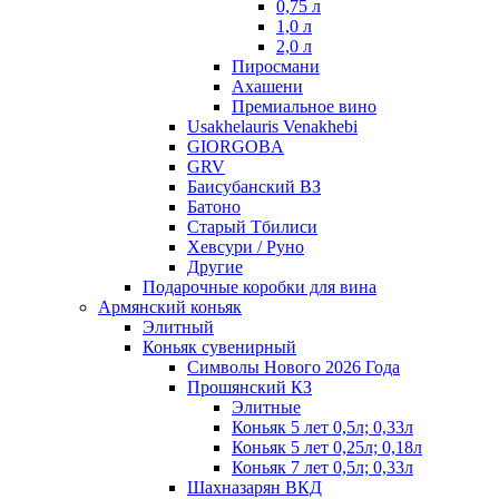
0,75 л
1,0 л
2,0 л
Пиросмани
Ахашени
Премиальное вино
Usakhelauris Venakhebi
GIORGOBA
GRV
Баисубанский ВЗ
Батоно
Старый Тбилиси
Хевсури / Руно
Другие
Подарочные коробки для вина
Армянский коньяк
Элитный
Коньяк сувенирный
Символы Нового 2026 Года
Прошянский КЗ
Элитные
Коньяк 5 лет 0,5л; 0,33л
Коньяк 5 лет 0,25л; 0,18л
Коньяк 7 лет 0,5л; 0,33л
Шахназарян ВКД