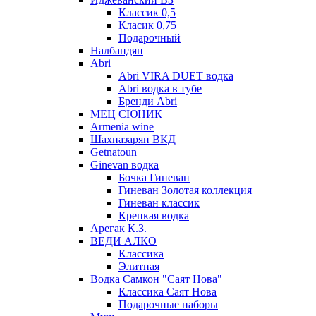
Классик 0,5
Класик 0,75
Подарочный
Налбандян
Abri
Abri VIRA DUET водка
Abri водка в тубе
Бренди Abri
МЕЦ СЮНИК
Armenia wine
Шахназарян ВКД
Getnatoun
Ginevan водка
Бочка Гиневан
Гиневан Золотая коллекция
Гиневан классик
Крепкая водка
Арегак К.З.
ВЕДИ АЛКО
Классика
Элитная
Водка Самкон "Саят Нова"
Классика Саят Нова
Подарочные наборы