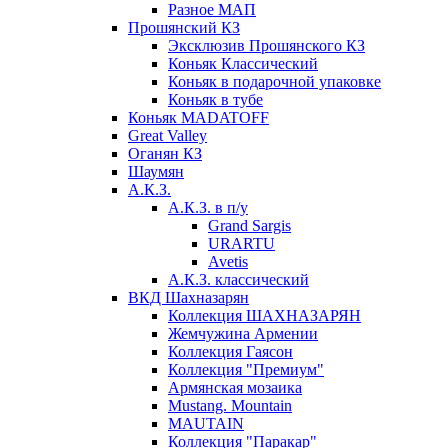
Разное МАП
Прошянский КЗ
Эксклюзив Прошянского КЗ
Коньяк Классический
Коньяк в подарочной упаковке
Коньяк в тубе
Коньяк MADATOFF
Great Valley
Оганян КЗ
Шаумян
А.К.З.
А.К.З. в п/у
Grand Sargis
URARTU
Avetis
А.К.З. классический
ВКД Шахназарян
Коллекция ШАХНАЗАРЯН
Жемчужина Армении
Коллекция Гаясон
Коллекция "Премиум"
Армянская мозаика
Mustang. Mountain
MAUTAIN
Коллекция "Паракар"