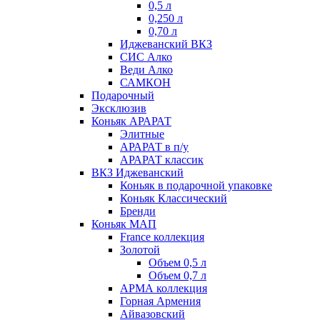
0,5 л
0,250 л
0,70 л
Иджеванский ВКЗ
СИС Алко
Веди Алко
САМКОН
Подарочный
Эксклюзив
Коньяк АРАРАТ
Элитные
АРАРАТ в п/у
АРАРАТ классик
ВКЗ Иджеванский
Коньяк в подарочной упаковке
Коньяк Классический
Бренди
Коньяк МАП
France коллекция
Золотой
Объем 0,5 л
Объем 0,7 л
АРМА коллекция
Горная Армения
Айвазовский