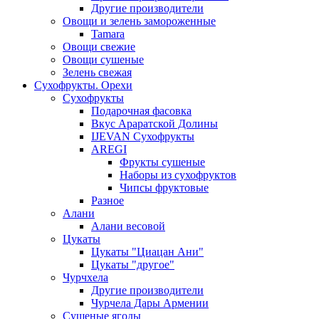
Другие производители
Овощи и зелень замороженные
Tamara
Овощи свежие
Овощи сушеные
Зелень свежая
Сухофрукты. Орехи
Сухофрукты
Подарочная фасовка
Вкус Араратской Долины
IJEVAN Сухофрукты
AREGI
Фрукты сушеные
Наборы из сухофруктов
Чипсы фруктовые
Разное
Алани
Алани весовой
Цукаты
Цукаты "Циацан Ани"
Цукаты "другое"
Чурчхела
Другие производители
Чурчела Дары Армении
Сушеные ягоды