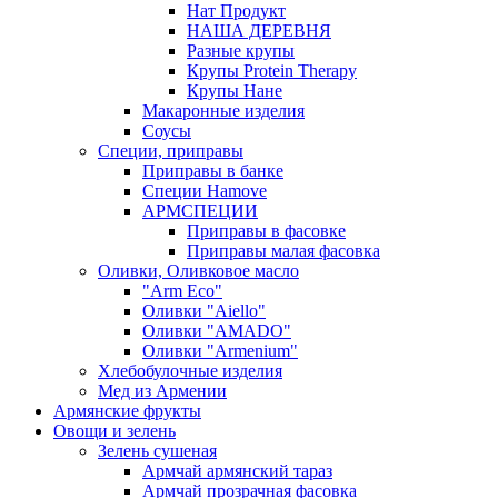
Нат Продукт
НАША ДЕРЕВНЯ
Разные крупы
Крупы Protein Therapy
Крупы Нане
Макаронные изделия
Соусы
Специи, приправы
Приправы в банке
Специи Hamove
АРМСПЕЦИИ
Приправы в фасовке
Приправы малая фасовка
Оливки, Оливковое масло
"Arm Eco"
Оливки "Aiello"
Оливки "AMADO"
Оливки "Armenium"
Хлебобулочные изделия
Мед из Армении
Армянские фрукты
Овощи и зелень
Зелень сушеная
Армчай армянский тараз
Армчай прозрачная фасовка