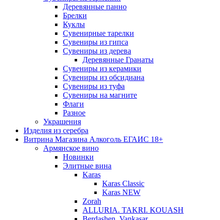
Деревянные панно
Брелки
Куклы
Сувенирные тарелки
Сувениры из гипса
Сувениры из дерева
Деревянные Гранаты
Сувениры из керамики
Сувениры из обсидиана
Сувениры из туфа
Сувениры на магните
Флаги
Разное
Украшения
Изделия из серебра
Витрина Магазина Алкоголь ЕГАИС 18+
Армянское вино
Новинки
Элитные вина
Karas
Karas Classic
Karas NEW
Zorah
ALLURIA. TAKRI. KOUASH
Berdashen. Vankasar