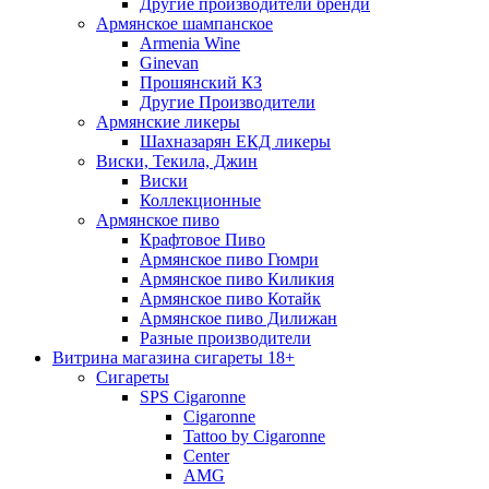
Другие производители бренди
Армянское шампанское
Armenia Wine
Ginevan
Прошянский КЗ
Другие Производители
Армянские ликеры
Шахназарян ЕКД ликеры
Виски, Текила, Джин
Виски
Коллекционные
Армянское пиво
Крафтовое Пиво
Армянское пиво Гюмри
Армянское пиво Киликия
Армянское пиво Котайк
Армянское пиво Дилижан
Разные производители
Витрина магазина сигареты 18+
Cигареты
SPS Cigaronne
Сigaronne
Tattoo by Cigaronne
Center
AMG