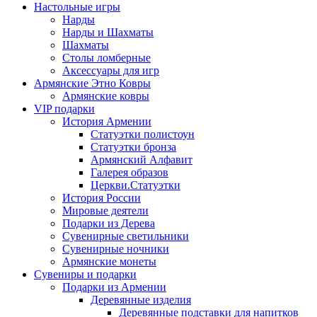
Настольные игры
Нарды
Нарды и Шахматы
Шахматы
Столы ломберные
Аксессуары для игр
Армянские Этно Ковры
Армянские ковры
VIP подарки
История Армении
Статуэтки полистоун
Статуэтки бронза
Армянский Алфавит
Галерея образов
Церкви.Статуэтки
История России
Мировые деятели
Подарки из Дерева
Сувенирные светильники
Сувенирные ночники
Армянские монеты
Сувениры и подарки
Подарки из Армении
Деревянные изделия
Деревянные подставки для напитков