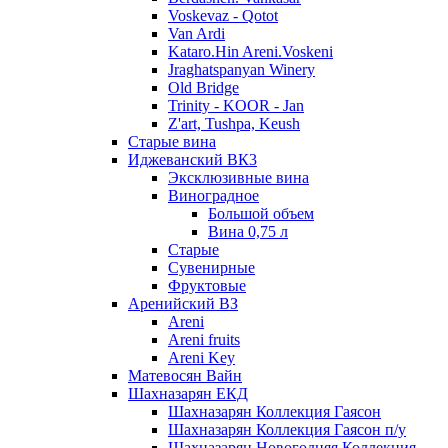
Voskevaz - Qotot
Van Ardi
Kataro.Hin Areni.Voskeni
Jraghatspanyan Winery
Old Bridge
Trinity - KOOR - Jan
Z'art, Tushpa, Keush
Старые вина
Иджеванский ВК3
Эксклюзивные вина
Виноградное
Большой объем
Вина 0,75 л
Старые
Сувенирные
Фруктовые
Аренийский ВЗ
Areni
Areni fruits
Areni Key
Матевосян Вайн
Шахназарян ЕКД
Шахназарян Коллекция Гаясон
Шахназарян Коллекция Гаясон п/у
Шахназарян Новогодняя Коллекция