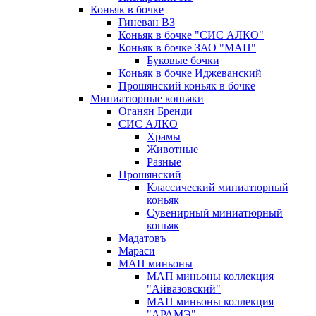
Коньяк в бочке
Гиневан ВЗ
Коньяк в бочке "СИС АЛКО"
Коньяк в бочке ЗАО "МАП"
Буковые бочки
Коньяк в бочке Иджеванский
Прошянский коньяк в бочке
Миниатюрные коньяки
Оганян Бренди
СИС АЛКО
Храмы
Животные
Разные
Прошянский
Классический миниатюрный
коньяк
Сувенирный миниатюрный
коньяк
Мадатовъ
Мараси
МАП миньоны
МАП миньоны коллекция
"Айвазовский"
МАП миньоны коллекция
"АРАМЭ"