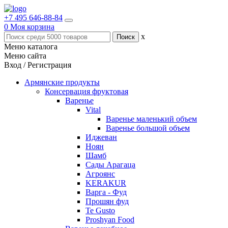
+7 495 646-88-84
0
Моя корзина
x
Меню каталога
Меню сайта
Вход / Регистрация
Армянские продукты
Консервация фруктовая
Варенье
Vital
Варенье маленький объем
Варенье большой объем
Иджеван
Ноян
Шамб
Сады Арагаца
Агроянс
KERAKUR
Варга - Фуд
Прошян фуд
Te Gusto
Proshyan Food