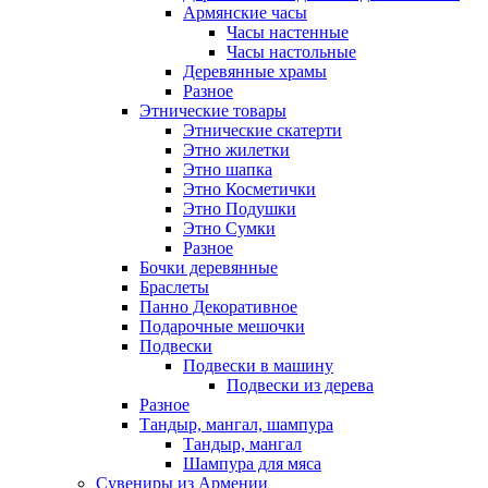
Армянские часы
Часы настенные
Часы настольные
Деревянные храмы
Разное
Этнические товары
Этнические скатерти
Этно жилетки
Этно шапка
Этно Косметички
Этно Подушки
Этно Сумки
Разное
Бочки деревянные
Браслеты
Панно Декоративное
Подарочные мешочки
Подвески
Подвески в машину
Подвески из дерева
Разное
Тандыр, мангал, шампура
Тандыр, мангал
Шампура для мяса
Сувениры из Армении