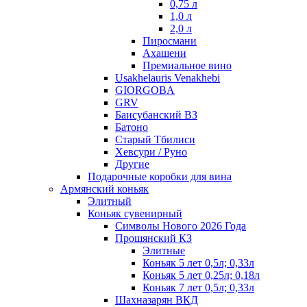
0,75 л
1,0 л
2,0 л
Пиросмани
Ахашени
Премиальное вино
Usakhelauris Venakhebi
GIORGOBA
GRV
Баисубанский ВЗ
Батоно
Старый Тбилиси
Хевсури / Руно
Другие
Подарочные коробки для вина
Армянский коньяк
Элитный
Коньяк сувенирный
Символы Нового 2026 Года
Прошянский КЗ
Элитные
Коньяк 5 лет 0,5л; 0,33л
Коньяк 5 лет 0,25л; 0,18л
Коньяк 7 лет 0,5л; 0,33л
Шахназарян ВКД