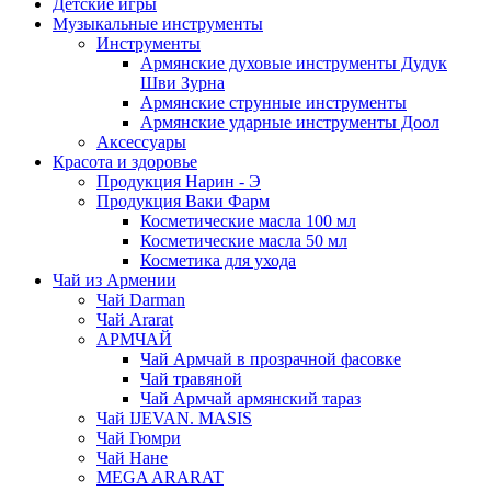
Детские игры
Музыкальные инструменты
Инструменты
Армянские духовые инструменты Дудук
Шви Зурна
Армянские струнные инструменты
Армянские ударные инструменты Доол
Аксессуары
Красота и здоровье
Продукция Нарин - Э
Продукция Ваки Фарм
Косметические масла 100 мл
Косметические масла 50 мл
Косметика для ухода
Чай из Армении
Чай Darman
Чай Ararat
АРМЧАЙ
Чай Армчай в прозрачной фасовке
Чай травяной
Чай Армчай армянский тараз
Чай IJEVAN. MASIS
Чай Гюмри
Чай Нане
MEGA ARARAT