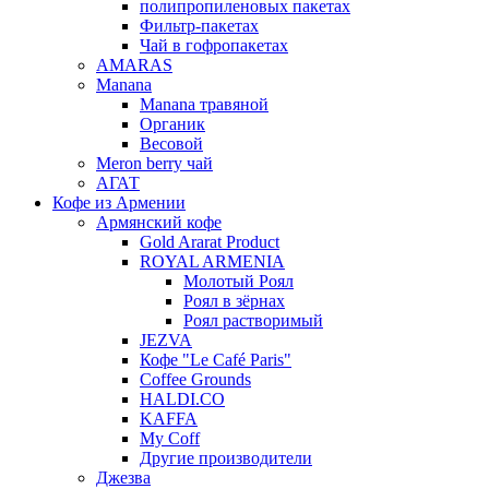
полипропиленовых пакетах
Фильтр-пакетах
Чай в гофропакетах
AMARAS
Manana
Manana травяной
Органик
Весовой
Meron berry чай
АГАТ
Кофе из Армении
Армянский кофе
Gold Ararat Product
ROYAL ARMENIA
Молотый Роял
Роял в зёрнах
Роял растворимый
JEZVA
Кофе "Le Café Paris"
Coffee Grounds
HALDI.CO
KAFFA
My Coff
Другие производители
Джезва