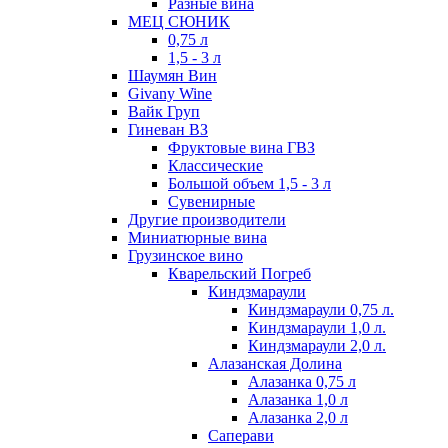
Разные вина
МЕЦ СЮНИК
0,75 л
1,5 - 3 л
Шаумян Вин
Givany Wine
Вайк Груп
Гиневан ВЗ
Фруктовые вина ГВЗ
Классические
Большой объем 1,5 - 3 л
Сувенирные
Другие производители
Миниатюрные вина
Грузинское вино
Кварельский Погреб
Киндзмараули
Киндзмараули 0,75 л.
Киндзмараули 1,0 л.
Киндзмараули 2,0 л.
Алазанская Долина
Алазанка 0,75 л
Алазанка 1,0 л
Алазанка 2,0 л
Саперави