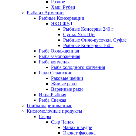
Разное
Хаш. Рубец
Рыба из Армении
Рыбные Консервации
ЭКО ФУД
Рыбные Консервы 240 г
Супы. Уха. Щи
Рыбные Филе-кусочки. Суфле
Рыбные Консервы 160 г
Рыба Охлажденная
Рыба замороженная
Рыба копченая
Рыба холодного копчения
Раки Севанские
Раковые шейки
Живые раки
Варенные раки
Икра Рыбная
Рыба Свежая
Грибы маринованные
Кисломолочные продукты
Сыры
Сыр Чанах
Чанах в ведре
Экокат фасовка