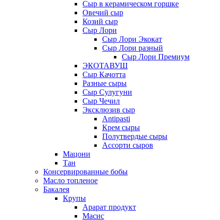
Сыр в керамическом горшке
Овечий сыр
Козий сыр
Сыр Лори
Сыр Лори Экокат
Сыр Лори разный
Сыр Лори Премиум
ЭКОТАВУШ
Сыр Качотта
Разные сыры
Сыр Сулугуни
Сыр Чечил
Эксклюзив сыр
Antipasti
Крем сыры
Полутвердые сыры
Ассорти сыров
Мацони
Тан
Консервированные бобы
Масло топленое
Бакалея
Крупы
Арарат продукт
Масис