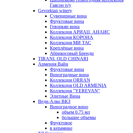
Гаясон п/у
Gevorkian winery
Сувенирные вина
Фруктовые вина
Геворкян вина
Коллекция АРИАЦ. АНАИС
Коллекция КОРОНА
Коллекция МИ ТАС
Креплёные вина
Абрикосовый Бренди
TIRANI. OLD CHINARI
Армения Вайн
Фруктовые вина
Виноградные вина
Коллекция ORRAN
Коллекция OLD ARMENIA
Коллекция "YEREVAN"
Элитные Вина
Веди-Алко ВКЗ
Виноградное вино
объем 0.75 мл
большие объемы
Фруктовое
в керамике