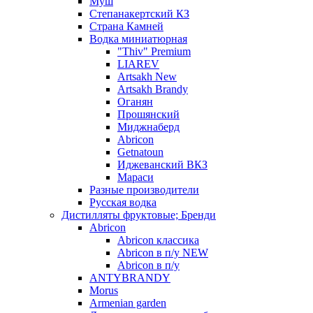
Муш
Степанакертский КЗ
Страна Камней
Водка миниатюрная
"Thiv" Premium
LIAREV
Artsakh New
Artsakh Brandy
Оганян
Прошянский
Миджнаберд
Abricon
Getnatoun
Иджеванский ВКЗ
Мараси
Разные производители
Русская водка
Дистилляты фруктовые; Бренди
Abricon
Abricon классика
Abricon в п/у NEW
Abricon в п/у
ANTYBRANDY
Morus
Armenian garden