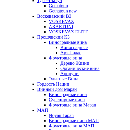
ТД Гетнатун
Getnatoun
Getnatoun new
Воскевазский ВЗ
VOSKEVAZ
ARARTUNI
VOSKEVAZ ELITE
Прошянский КЗ
Виноградные вина
Виноградные
Арт Палас
Фруктовые вина
Дерево Жизни
Органические вина
Арцруни
Элитные Вина
Гордость Нации
Винный дом Маран
Виноградные вина
Сувенирные вина
Фруктовые вина Маран
МАП
Noyan Tapan
Виноградные вина МАП
Фруктовые вина МАП