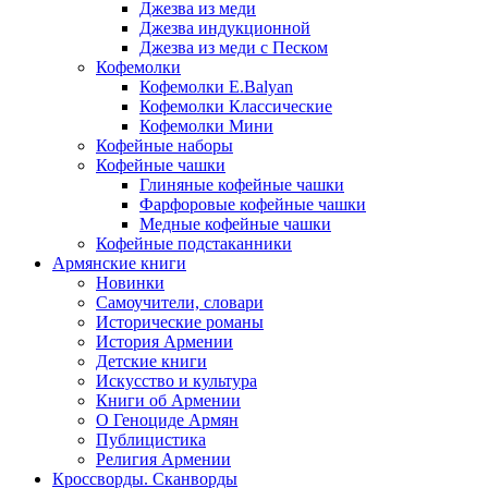
Джезва из меди
Джезва индукционной
Джезва из меди с Песком
Кофемолки
Кофемолки E.Balyan
Кофемолки Классические
Кофемолки Мини
Кофейные наборы
Кофейные чашки
Глиняные кофейные чашки
Фарфоровые кофейные чашки
Медные кофейные чашки
Кофейные подстаканники
Армянские книги
Новинки
Самоучители, словари
Исторические романы
История Армении
Детские книги
Иcкусство и культура
Книги об Армении
О Геноциде Армян
Публицистика
Религия Армении
Кроссворды. Сканворды