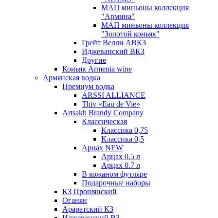
МАП миньоны коллекция
"Армина"
МАП миньоны коллекция
"Золотой коньяк"
Грейт Велли АВКЗ
Иджеванский ВКЗ
Другие
Коньяк Armenia wine
Армянская водка
Премиум водка
ARSSI ALLIANCE
Thiv «Eau de Vie»
Artsakh Brandy Company
Классическая
Классика 0,75
Классика 0,5
Арцах NEW
Арцах 0.5 л
Арцах 0.7 л
В кожаном футляре
Подарочные наборы
КЗ Прошянский
Оганян
Араратский КЗ
Иджеванский ВЗ