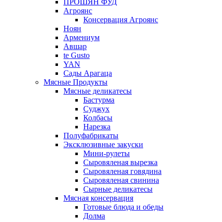
ПРОШЯН ФУД
Агроянс
Консервация Агроянс
Ноян
Армениум
Авшар
te Gusto
YAN
Сады Арагаца
Мясные Продукты
Мясные деликатесы
Бастурма
Суджух
Колбасы
Нарезка
Полуфабрикаты
Эксклюзивные закуски
Мини-рулеты
Сыровяленая вырезка
Сыровяленая говядина
Сыровяленая свинина
Сырные деликатесы
Мясная консервация
Готовые блюда и обеды
Долма