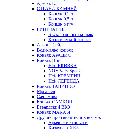
Арегак КЗ
СТРАНА КАМНЕЙ
Коньяк 0,2 л.
Коньяк 0,5 л.
Коньяк в п/у
ГИНЕВАН ВЗ
Эксклюзивный коньяк
Классический коньяк
Аркон Трейд
Веди-Алко коньяк
Коньяк АРАДИС
Коньяк Ной
Ной ЕКВВКА
NOY Very Special
Ной КРЕМЛИН
Ной ЛЕГЕНДА
Коньяк ТАВИНКО
Мргашен
Саят Нова
Коньяк САМКОН
Егвардский ВКЗ
Коньяк MARASI
Другие производители коньяков
Армянские коньяки
Кизлярский КЗ