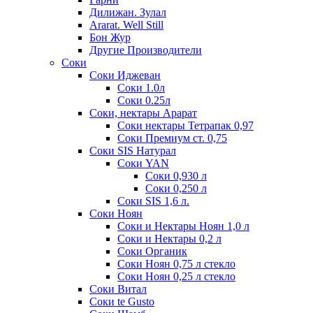
Дилижан. Зулал
Ararat. Well Still
Бон Жур
Другие Производители
Соки
Соки Иджеван
Соки 1.0л
Соки 0.25л
Соки, нектары Арарат
Соки нектары Тетрапак 0,97
Соки Премиум ст. 0,75
Соки SIS Натурал
Соки YAN
Соки 0,930 л
Соки 0,250 л
Соки SIS 1,6 л.
Соки Ноян
Соки и Нектары Ноян 1,0 л
Соки и Нектары 0,2 л
Соки Органик
Соки Ноян 0,75 л стекло
Соки Ноян 0,25 л стекло
Соки Витал
Соки te Gusto