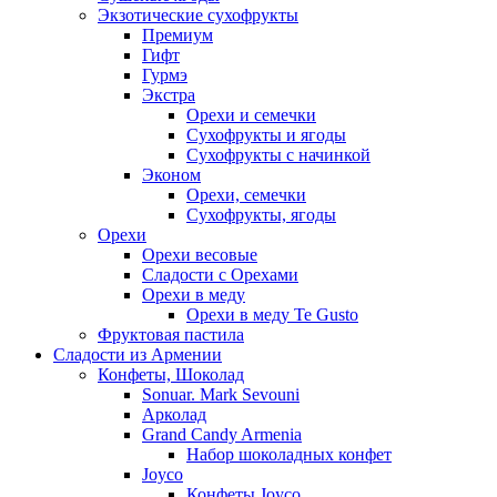
Экзотические сухофрукты
Премиум
Гифт
Гурмэ
Экстра
Орехи и семечки
Сухофрукты и ягоды
Сухофрукты с начинкой
Эконом
Орехи, семечки
Сухофрукты, ягоды
Орехи
Орехи весовые
Сладости с Орехами
Орехи в меду
Орехи в меду Te Gusto
Фруктовая пастила
Сладости из Армении
Конфеты, Шоколад
Sonuar. Mark Sevouni
Арколад
Grand Candy Armenia
Набор шоколадных конфет
Joyco
Конфеты Joyco