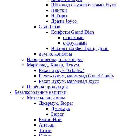
Шоколад с сухофруктами Joyco
Плитки
Наборы
Драже Joyco
Grand dian
Конфеты Grand Dian
с орехами
с фруктами
Наборы конфет Гранд Диан
другие конфеты
Набор шоколадных конфет
Мармелад, Халва, Лукум
Рахат-лукум "Globex"
Рахат-лукум, мармелад Grand Candy
Рахат-лукум, мармелад Joyco
Печёная продукция
Безалкогольные напитки
Минеральная вода
Джермук. Бюрег
Джермук
Бюрег
Бжни. Ной
Апаран
Татни
Гарни