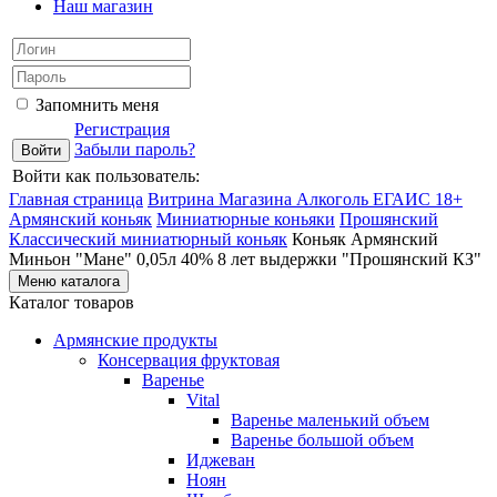
Наш магазин
Запомнить меня
Регистрация
Забыли пароль?
Войти как пользователь:
Главная страница
Витрина Магазина Алкоголь ЕГАИС 18+
Армянский коньяк
Миниатюрные коньяки
Прошянский
Классический миниатюрный коньяк
Коньяк Армянский
Миньон "Мане" 0,05л 40% 8 лет выдержки "Прошянский КЗ"
Меню каталога
Каталог товаров
Армянские продукты
Консервация фруктовая
Варенье
Vital
Варенье маленький объем
Варенье большой объем
Иджеван
Ноян