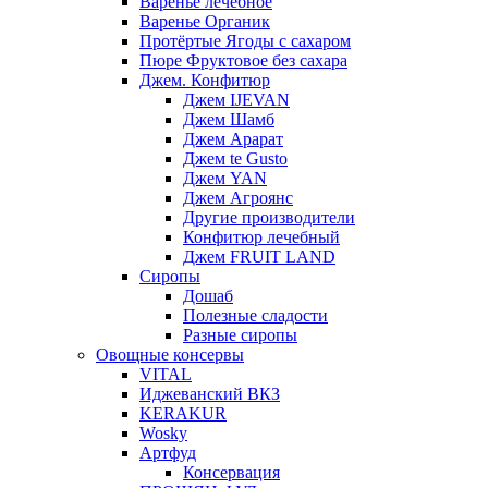
Варенье лечебное
Варенье Органик
Протёртые Ягоды с сахаром
Пюре Фруктовое без сахара
Джем. Конфитюр
Джем IJEVAN
Джем Шамб
Джем Арарат
Джем te Gusto
Джем YAN
Джем Агроянс
Другие производители
Конфитюр лечебный
Джем FRUIT LAND
Сиропы
Дошаб
Полезные сладости
Разные сиропы
Овощные консервы
VITAL
Иджеванский ВКЗ
KERAKUR
Wosky
Артфуд
Консервация