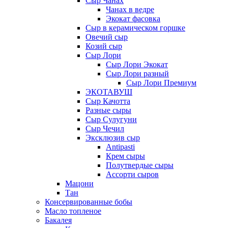
Сыр Чанах
Чанах в ведре
Экокат фасовка
Сыр в керамическом горшке
Овечий сыр
Козий сыр
Сыр Лори
Сыр Лори Экокат
Сыр Лори разный
Сыр Лори Премиум
ЭКОТАВУШ
Сыр Качотта
Разные сыры
Сыр Сулугуни
Сыр Чечил
Эксклюзив сыр
Antipasti
Крем сыры
Полутвердые сыры
Ассорти сыров
Мацони
Тан
Консервированные бобы
Масло топленое
Бакалея