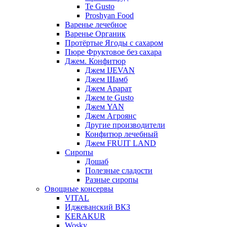
Te Gusto
Proshyan Food
Варенье лечебное
Варенье Органик
Протёртые Ягоды с сахаром
Пюре Фруктовое без сахара
Джем. Конфитюр
Джем IJEVAN
Джем Шамб
Джем Арарат
Джем te Gusto
Джем YAN
Джем Агроянс
Другие производители
Конфитюр лечебный
Джем FRUIT LAND
Сиропы
Дошаб
Полезные сладости
Разные сиропы
Овощные консервы
VITAL
Иджеванский ВКЗ
KERAKUR
Wosky