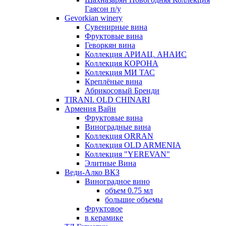
Гаясон п/у
Gevorkian winery
Сувенирные вина
Фруктовые вина
Геворкян вина
Коллекция АРИАЦ. АНАИС
Коллекция КОРОНА
Коллекция МИ ТАС
Креплёные вина
Абрикосовый Бренди
TIRANI. OLD CHINARI
Армения Вайн
Фруктовые вина
Виноградные вина
Коллекция ORRAN
Коллекция OLD ARMENIA
Коллекция "YEREVAN"
Элитные Вина
Веди-Алко ВКЗ
Виноградное вино
объем 0.75 мл
большие объемы
Фруктовое
в керамике