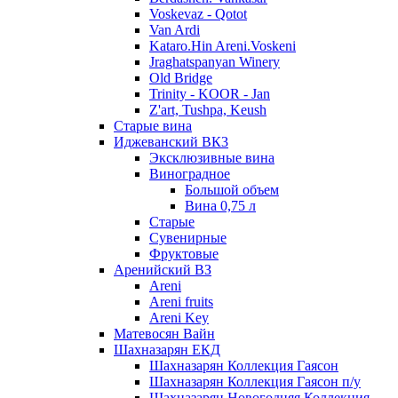
Voskevaz - Qotot
Van Ardi
Kataro.Hin Areni.Voskeni
Jraghatspanyan Winery
Old Bridge
Trinity - KOOR - Jan
Z'art, Tushpa, Keush
Старые вина
Иджеванский ВК3
Эксклюзивные вина
Виноградное
Большой объем
Вина 0,75 л
Старые
Сувенирные
Фруктовые
Аренийский ВЗ
Areni
Areni fruits
Areni Key
Матевосян Вайн
Шахназарян ЕКД
Шахназарян Коллекция Гаясон
Шахназарян Коллекция Гаясон п/у
Шахназарян Новогодняя Коллекция