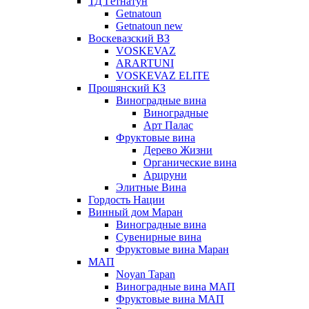
ТД Гетнатун
Getnatoun
Getnatoun new
Воскевазский ВЗ
VOSKEVAZ
ARARTUNI
VOSKEVAZ ELITE
Прошянский КЗ
Виноградные вина
Виноградные
Арт Палас
Фруктовые вина
Дерево Жизни
Органические вина
Арцруни
Элитные Вина
Гордость Нации
Винный дом Маран
Виноградные вина
Сувенирные вина
Фруктовые вина Маран
МАП
Noyan Tapan
Виноградные вина МАП
Фруктовые вина МАП