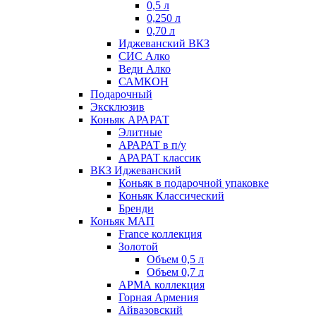
0,5 л
0,250 л
0,70 л
Иджеванский ВКЗ
СИС Алко
Веди Алко
САМКОН
Подарочный
Эксклюзив
Коньяк АРАРАТ
Элитные
АРАРАТ в п/у
АРАРАТ классик
ВКЗ Иджеванский
Коньяк в подарочной упаковке
Коньяк Классический
Бренди
Коньяк МАП
France коллекция
Золотой
Объем 0,5 л
Объем 0,7 л
АРМА коллекция
Горная Армения
Айвазовский