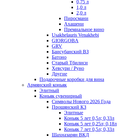
0,75 л
1,0 л
2,0 л
Пиросмани
Ахашени
Премиальное вино
Usakhelauris Venakhebi
GIORGOBA
GRV
Баисубанский ВЗ
Батоно
Старый Тбилиси
Хевсури / Руно
Другие
Подарочные коробки для вина
Армянский коньяк
Элитный
Коньяк сувенирный
Символы Нового 2026 Года
Прошянский КЗ
Элитные
Коньяк 5 лет 0,5л; 0,33л
Коньяк 5 лет 0,25л; 0,18л
Коньяк 7 лет 0,5л; 0,33л
Шахназарян ВКД