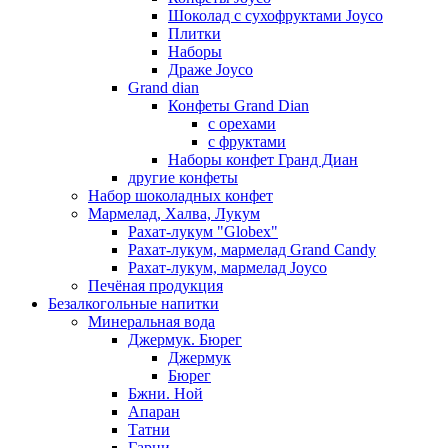
Шоколад с сухофруктами Joyco
Плитки
Наборы
Драже Joyco
Grand dian
Конфеты Grand Dian
с орехами
с фруктами
Наборы конфет Гранд Диан
другие конфеты
Набор шоколадных конфет
Мармелад, Халва, Лукум
Рахат-лукум "Globex"
Рахат-лукум, мармелад Grand Candy
Рахат-лукум, мармелад Joyco
Печёная продукция
Безалкогольные напитки
Минеральная вода
Джермук. Бюрег
Джермук
Бюрег
Бжни. Ной
Апаран
Татни
Гарни