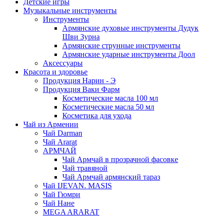
Детские игры
Музыкальные инструменты
Инструменты
Армянские духовые инструменты Дудук
Шви Зурна
Армянские струнные инструменты
Армянские ударные инструменты Доол
Аксессуары
Красота и здоровье
Продукция Нарин - Э
Продукция Ваки Фарм
Косметические масла 100 мл
Косметические масла 50 мл
Косметика для ухода
Чай из Армении
Чай Darman
Чай Ararat
АРМЧАЙ
Чай Армчай в прозрачной фасовке
Чай травяной
Чай Армчай армянский тараз
Чай IJEVAN. MASIS
Чай Гюмри
Чай Нане
MEGA ARARAT