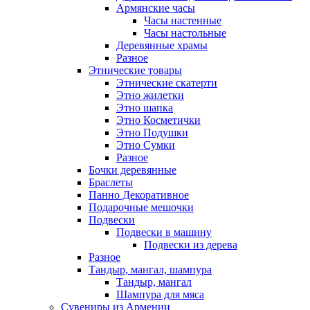
Армянские часы
Часы настенные
Часы настольные
Деревянные храмы
Разное
Этнические товары
Этнические скатерти
Этно жилетки
Этно шапка
Этно Косметички
Этно Подушки
Этно Сумки
Разное
Бочки деревянные
Браслеты
Панно Декоративное
Подарочные мешочки
Подвески
Подвески в машину
Подвески из дерева
Разное
Тандыр, мангал, шампура
Тандыр, мангал
Шампура для мяса
Сувениры из Армении