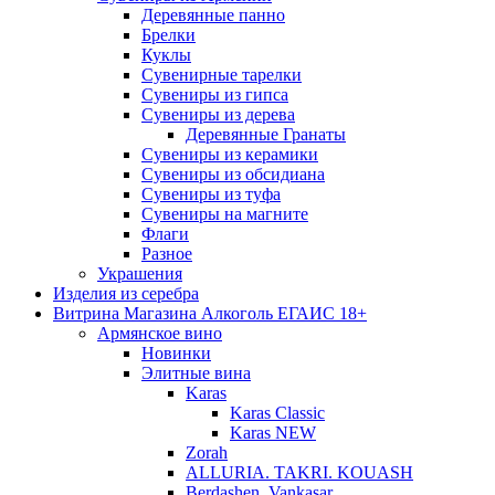
Деревянные панно
Брелки
Куклы
Сувенирные тарелки
Сувениры из гипса
Сувениры из дерева
Деревянные Гранаты
Сувениры из керамики
Сувениры из обсидиана
Сувениры из туфа
Сувениры на магните
Флаги
Разное
Украшения
Изделия из серебра
Витрина Магазина Алкоголь ЕГАИС 18+
Армянское вино
Новинки
Элитные вина
Karas
Karas Classic
Karas NEW
Zorah
ALLURIA. TAKRI. KOUASH
Berdashen. Vankasar