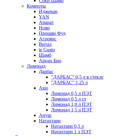
Соки Шамб
Компоты
Иджеван
YAN
Арарат
Ноян
Прошян Фуд
Агроянс
Витал
te Gusto
Шамб
Арцах Био
Лимонад
Дарбас
"ДАРБАС" 0,5 л в стекле
"ДАРБАС" 1,25 л
Ани
Лимонад 0,5 л ПЭТ
Лимонад 0,5 л ст
Лимонад 1,0 л ПЭТ
Лимонад 1,5 л ПЭТ
Ануш
Натахтари
Натахтари 0,5 л
Натахтари 1 л ПЭТ