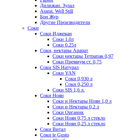
Дилижан. Зулал
Ararat. Well Still
Бон Жур
Другие Производители
Соки
Соки Иджеван
Соки 1.0л
Соки 0.25л
Соки, нектары Арарат
Соки нектары Тетрапак 0,97
Соки Премиум ст. 0,75
Соки SIS Натурал
Соки YAN
Соки 0,930 л
Соки 0,250 л
Соки SIS 1,6 л.
Соки Ноян
Соки и Нектары Ноян 1,0 л
Соки и Нектары 0,2 л
Соки Органик
Соки Ноян 0,75 л стекло
Соки Ноян 0,25 л стекло
Соки Витал
Соки te Gusto