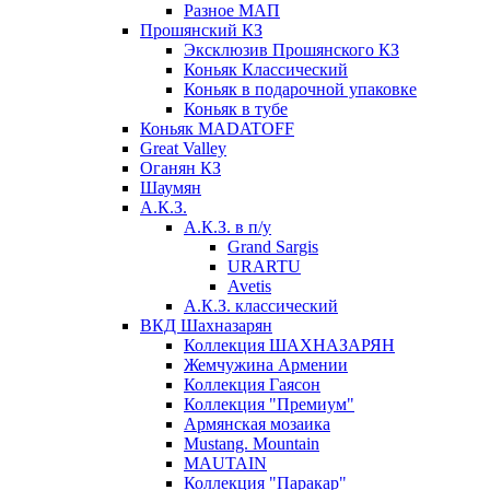
Разное МАП
Прошянский КЗ
Эксклюзив Прошянского КЗ
Коньяк Классический
Коньяк в подарочной упаковке
Коньяк в тубе
Коньяк MADATOFF
Great Valley
Оганян КЗ
Шаумян
А.К.З.
А.К.З. в п/у
Grand Sargis
URARTU
Avetis
А.К.З. классический
ВКД Шахназарян
Коллекция ШАХНАЗАРЯН
Жемчужина Армении
Коллекция Гаясон
Коллекция "Премиум"
Армянская мозаика
Mustang. Mountain
MAUTAIN
Коллекция "Паракар"