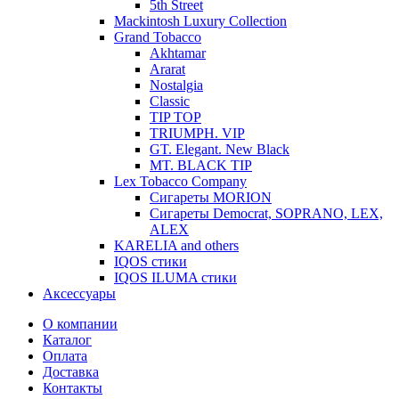
5th Street
Mackintosh Luxury Collection
Grand Tobacco
Akhtamar
Ararat
Nostalgia
Classic
TIP TOP
TRIUMPH. VIP
GT. Elegant. New Black
MT. BLACK TIP
Lex Tobacco Company
Сигареты MORION
Сигареты Democrat, SOPRANO, LEX,
ALEX
KARELIA and others
IQOS стики
IQOS ILUMA стики
Аксессуары
О компании
Каталог
Оплата
Доставка
Контакты