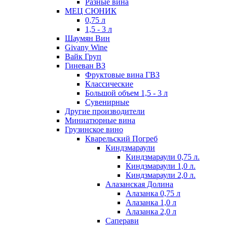
Разные вина
МЕЦ СЮНИК
0,75 л
1,5 - 3 л
Шаумян Вин
Givany Wine
Вайк Груп
Гиневан ВЗ
Фруктовые вина ГВЗ
Классические
Большой объем 1,5 - 3 л
Сувенирные
Другие производители
Миниатюрные вина
Грузинское вино
Кварельский Погреб
Киндзмараули
Киндзмараули 0,75 л.
Киндзмараули 1,0 л.
Киндзмараули 2,0 л.
Алазанская Долина
Алазанка 0,75 л
Алазанка 1,0 л
Алазанка 2,0 л
Саперави