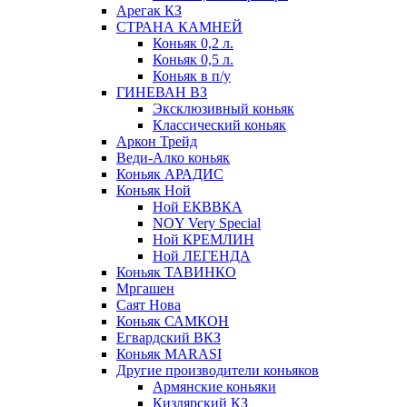
Арегак КЗ
СТРАНА КАМНЕЙ
Коньяк 0,2 л.
Коньяк 0,5 л.
Коньяк в п/у
ГИНЕВАН ВЗ
Эксклюзивный коньяк
Классический коньяк
Аркон Трейд
Веди-Алко коньяк
Коньяк АРАДИС
Коньяк Ной
Ной ЕКВВКА
NOY Very Special
Ной КРЕМЛИН
Ной ЛЕГЕНДА
Коньяк ТАВИНКО
Мргашен
Саят Нова
Коньяк САМКОН
Егвардский ВКЗ
Коньяк MARASI
Другие производители коньяков
Армянские коньяки
Кизлярский КЗ