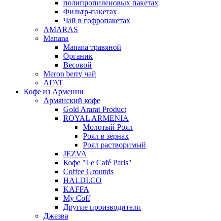
полипропиленовых пакетах
Фильтр-пакетах
Чай в гофропакетах
AMARAS
Manana
Manana травяной
Органик
Весовой
Meron berry чай
АГАТ
Кофе из Армении
Армянский кофе
Gold Ararat Product
ROYAL ARMENIA
Молотый Роял
Роял в зёрнах
Роял растворимый
JEZVA
Кофе "Le Café Paris"
Coffee Grounds
HALDI.CO
KAFFA
My Coff
Другие производители
Джезва