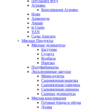
ПРОШЯН ФУД
Агроянс
Консервация Агроянс
Ноян
Армениум
Авшар
te Gusto
YAN
Сады Арагаца
Мясные Продукты
Мясные деликатесы
Бастурма
Суджух
Колбасы
Нарезка
Полуфабрикаты
Эксклюзивные закуски
Мини-рулеты
Сыровяленая вырезка
Сыровяленая говядина
Сыровяленая свинина
Сырные деликатесы
Мясная консервация
Готовые блюда и обеды
Долма