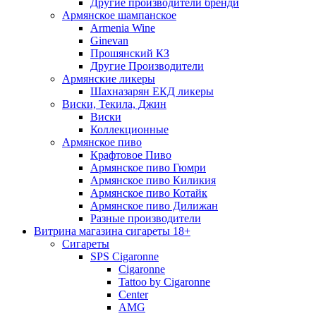
Другие производители бренди
Армянское шампанское
Armenia Wine
Ginevan
Прошянский КЗ
Другие Производители
Армянские ликеры
Шахназарян ЕКД ликеры
Виски, Текила, Джин
Виски
Коллекционные
Армянское пиво
Крафтовое Пиво
Армянское пиво Гюмри
Армянское пиво Киликия
Армянское пиво Котайк
Армянское пиво Дилижан
Разные производители
Витрина магазина сигареты 18+
Cигареты
SPS Cigaronne
Сigaronne
Tattoo by Cigaronne
Center
AMG