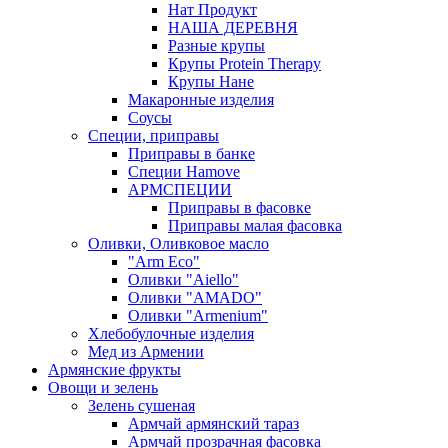
Нат Продукт
НАША ДЕРЕВНЯ
Разные крупы
Крупы Protein Therapy
Крупы Нане
Макаронные изделия
Соусы
Специи, приправы
Приправы в банке
Специи Hamove
АРМСПЕЦИИ
Приправы в фасовке
Приправы малая фасовка
Оливки, Оливковое масло
"Arm Eco"
Оливки "Aiello"
Оливки "AMADO"
Оливки "Armenium"
Хлебобулочные изделия
Мед из Армении
Армянские фрукты
Овощи и зелень
Зелень сушеная
Армчай армянский тараз
Армчай прозрачная фасовка