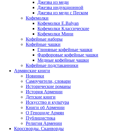
Джезва из меди
Джезва индукционной
Джезва из меди с Песком
Кофемолки
Кофемолки E.Balyan
Кофемолки Классические
Кофемолки Мини
Кофейные наборы
Кофейные чашки
Глиняные кофейные чашки
Фарфоровые кофейные чашки
Медные кофейные чашки
Кофейные подстаканники
Армянские книги
Новинки
Самоучители, словари
Исторические романы
История Армении
Детские книги
Иcкусство и культура
Книги об Армении
О Геноциде Армян
Публицистика
Религия Армении
Кроссворды. Сканворды