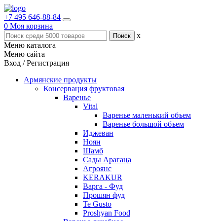
+7 495 646-88-84
0
Моя корзина
x
Меню каталога
Меню сайта
Вход / Регистрация
Армянские продукты
Консервация фруктовая
Варенье
Vital
Варенье маленький объем
Варенье большой объем
Иджеван
Ноян
Шамб
Сады Арагаца
Агроянс
KERAKUR
Варга - Фуд
Прошян фуд
Te Gusto
Proshyan Food