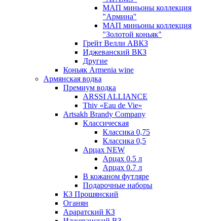
МАП миньоны коллекция
"Армина"
МАП миньоны коллекция
"Золотой коньяк"
Грейт Велли АВКЗ
Иджеванский ВКЗ
Другие
Коньяк Armenia wine
Армянская водка
Премиум водка
ARSSI ALLIANCE
Thiv «Eau de Vie»
Artsakh Brandy Company
Классическая
Классика 0,75
Классика 0,5
Арцах NEW
Арцах 0.5 л
Арцах 0.7 л
В кожаном футляре
Подарочные наборы
КЗ Прошянский
Оганян
Араратский КЗ
Иджеванский ВЗ