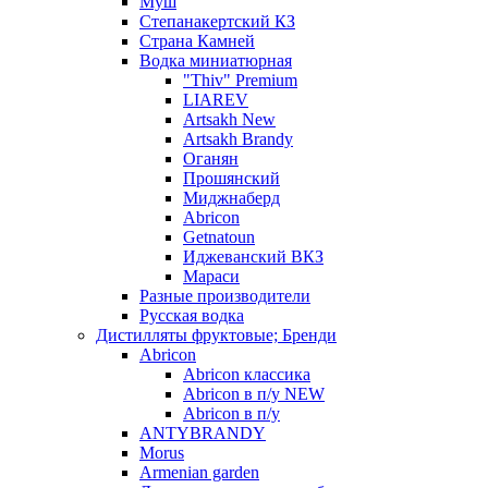
Муш
Степанакертский КЗ
Страна Камней
Водка миниатюрная
"Thiv" Premium
LIAREV
Artsakh New
Artsakh Brandy
Оганян
Прошянский
Миджнаберд
Abricon
Getnatoun
Иджеванский ВКЗ
Мараси
Разные производители
Русская водка
Дистилляты фруктовые; Бренди
Abricon
Abricon классика
Abricon в п/у NEW
Abricon в п/у
ANTYBRANDY
Morus
Armenian garden