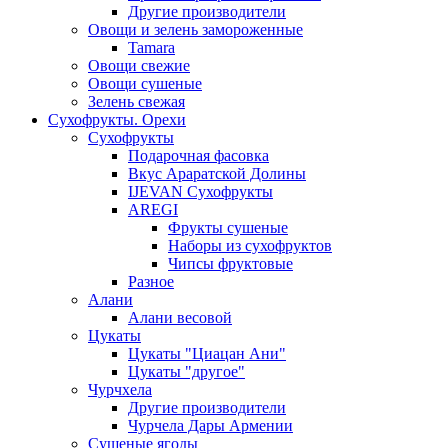
Другие производители
Овощи и зелень замороженные
Tamara
Овощи свежие
Овощи сушеные
Зелень свежая
Сухофрукты. Орехи
Сухофрукты
Подарочная фасовка
Вкус Араратской Долины
IJEVAN Сухофрукты
AREGI
Фрукты сушеные
Наборы из сухофруктов
Чипсы фруктовые
Разное
Алани
Алани весовой
Цукаты
Цукаты "Циацан Ани"
Цукаты "другое"
Чурчхела
Другие производители
Чурчела Дары Армении
Сушеные ягоды