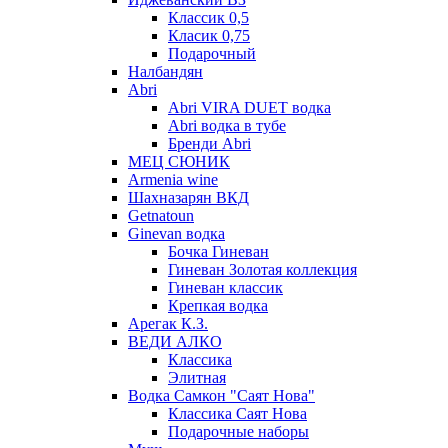
Классик 0,5
Класик 0,75
Подарочный
Налбандян
Abri
Abri VIRA DUET водка
Abri водка в тубе
Бренди Abri
МЕЦ СЮНИК
Armenia wine
Шахназарян ВКД
Getnatoun
Ginevan водка
Бочка Гиневан
Гиневан Золотая коллекция
Гиневан классик
Крепкая водка
Арегак К.З.
ВЕДИ АЛКО
Классика
Элитная
Водка Самкон "Саят Нова"
Классика Саят Нова
Подарочные наборы