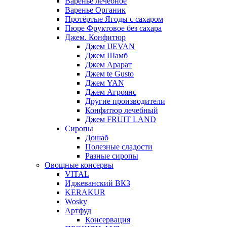
Варенье лечебное
Варенье Органик
Протёртые Ягоды с сахаром
Пюре Фруктовое без сахара
Джем. Конфитюр
Джем IJEVAN
Джем Шамб
Джем Арарат
Джем te Gusto
Джем YAN
Джем Агроянс
Другие производители
Конфитюр лечебный
Джем FRUIT LAND
Сиропы
Дошаб
Полезные сладости
Разные сиропы
Овощные консервы
VITAL
Иджеванский ВКЗ
KERAKUR
Wosky
Артфуд
Консервация