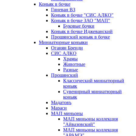
Коньяк в бочке
Гиневан ВЗ
Коньяк в бочке "СИС АЛКО"
Коньяк в бочке ЗАО "МАП"
Буковые бочки
Коньяк в бочке Иджеванский
Прошянский коньяк в бочке
Миниатюрные коньяки
Оганян Бренди
СИС АЛКО
Храмы
Животные
Разные
Прошянский
Классический миниатюрный
коньяк
Сувенирный миниатюрный
коньяк
Мадатовъ
Мараси
МАП миньоны
МАП миньоны коллекция
"Айвазовский"
МАП миньоны коллекция
"АРАМЭ"