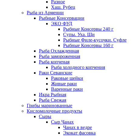
Разное
Хаш. Рубец
Рыба из Армении
Рыбные Консервации
ЭКО ФУД
Рыбные Консервы 240 г
Супы. Уха. Щи
Рыбные Филе-кусочки. Суфле
Рыбные Консервы 160 г
Рыба Охлажденная
Рыба замороженная
Рыба копченая
Рыба холодного копчения
Раки Севанские
Раковые шейки
Живые раки
Варенные раки
Икра Рыбная
Рыба Свежая
Грибы маринованные
Кисломолочные продукты
Сыры
Сыр Чанах
Чанах в ведре
Экокат фасовка