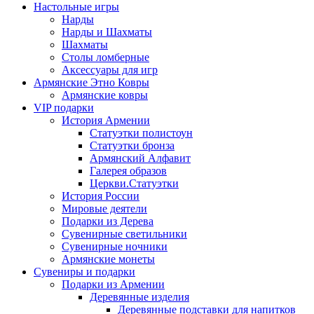
Настольные игры
Нарды
Нарды и Шахматы
Шахматы
Столы ломберные
Аксессуары для игр
Армянские Этно Ковры
Армянские ковры
VIP подарки
История Армении
Статуэтки полистоун
Статуэтки бронза
Армянский Алфавит
Галерея образов
Церкви.Статуэтки
История России
Мировые деятели
Подарки из Дерева
Сувенирные светильники
Сувенирные ночники
Армянские монеты
Сувениры и подарки
Подарки из Армении
Деревянные изделия
Деревянные подставки для напитков