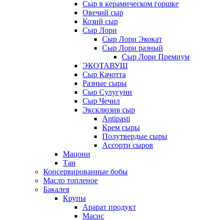
Сыр в керамическом горшке
Овечий сыр
Козий сыр
Сыр Лори
Сыр Лори Экокат
Сыр Лори разный
Сыр Лори Премиум
ЭКОТАВУШ
Сыр Качотта
Разные сыры
Сыр Сулугуни
Сыр Чечил
Эксклюзив сыр
Antipasti
Крем сыры
Полутвердые сыры
Ассорти сыров
Мацони
Тан
Консервированные бобы
Масло топленое
Бакалея
Крупы
Арарат продукт
Масис