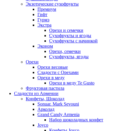
Экзотические сухофрукты
Премиум
Гифт
Гурмэ
Экстра
Орехи и семечки
Сухофрукты и ягоды
Сухофрукты с начинкой
Эконом
Орехи, семечки
Сухофрукты, ягоды
Орехи
Орехи весовые
Сладости с Орехами
Орехи в меду
Орехи в меду Te Gusto
Фруктовая пастила
Сладости из Армении
Конфеты, Шоколад
Sonuar. Mark Sevouni
Арколад
Grand Candy Armenia
Набор шоколадных конфет
Joyco
Конфеты Joyco