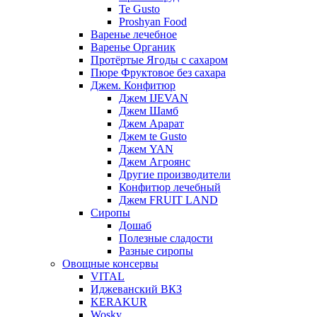
Te Gusto
Proshyan Food
Варенье лечебное
Варенье Органик
Протёртые Ягоды с сахаром
Пюре Фруктовое без сахара
Джем. Конфитюр
Джем IJEVAN
Джем Шамб
Джем Арарат
Джем te Gusto
Джем YAN
Джем Агроянс
Другие производители
Конфитюр лечебный
Джем FRUIT LAND
Сиропы
Дошаб
Полезные сладости
Разные сиропы
Овощные консервы
VITAL
Иджеванский ВКЗ
KERAKUR
Wosky