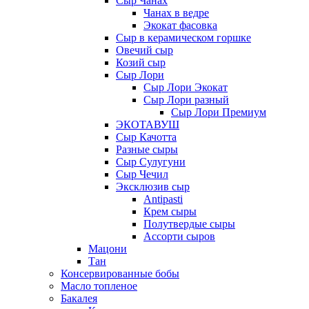
Сыр Чанах
Чанах в ведре
Экокат фасовка
Сыр в керамическом горшке
Овечий сыр
Козий сыр
Сыр Лори
Сыр Лори Экокат
Сыр Лори разный
Сыр Лори Премиум
ЭКОТАВУШ
Сыр Качотта
Разные сыры
Сыр Сулугуни
Сыр Чечил
Эксклюзив сыр
Antipasti
Крем сыры
Полутвердые сыры
Ассорти сыров
Мацони
Тан
Консервированные бобы
Масло топленое
Бакалея