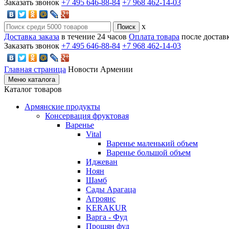
Заказать звонок
+7 495 646-88-84
+7 968 462-14-03
x
Доставка заказа
в течение 24 часов
Оплата товара
после достав
Заказать звонок
+7 495 646-88-84
+7 968 462-14-03
Главная страница
Новости Армении
Меню каталога
Каталог товаров
Армянские продукты
Консервация фруктовая
Варенье
Vital
Варенье маленький объем
Варенье большой объем
Иджеван
Ноян
Шамб
Сады Арагаца
Агроянс
KERAKUR
Варга - Фуд
Прошян фуд