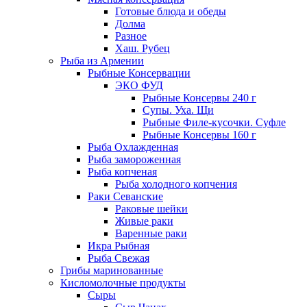
Готовые блюда и обеды
Долма
Разное
Хаш. Рубец
Рыба из Армении
Рыбные Консервации
ЭКО ФУД
Рыбные Консервы 240 г
Супы. Уха. Щи
Рыбные Филе-кусочки. Суфле
Рыбные Консервы 160 г
Рыба Охлажденная
Рыба замороженная
Рыба копченая
Рыба холодного копчения
Раки Севанские
Раковые шейки
Живые раки
Варенные раки
Икра Рыбная
Рыба Свежая
Грибы маринованные
Кисломолочные продукты
Сыры