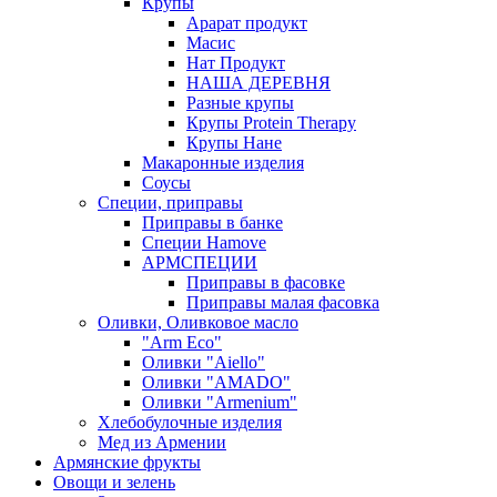
Крупы
Арарат продукт
Масис
Нат Продукт
НАША ДЕРЕВНЯ
Разные крупы
Крупы Protein Therapy
Крупы Нане
Макаронные изделия
Соусы
Специи, приправы
Приправы в банке
Специи Hamove
АРМСПЕЦИИ
Приправы в фасовке
Приправы малая фасовка
Оливки, Оливковое масло
"Arm Eco"
Оливки "Aiello"
Оливки "AMADO"
Оливки "Armenium"
Хлебобулочные изделия
Мед из Армении
Армянские фрукты
Овощи и зелень