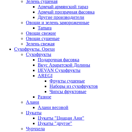
Зелень сушеная
Армчай армянский тараз
Армчай прозрачная фасовка
Другие производители
Овощи и зелень замороженные
Tamara
Овощи свежие
Овощи сушеные
Зелень свежая
Сухофрукты. Орехи
Сухофрукты
Подарочная фасовка
Вкус Араратской Долины
IJEVAN Сухофрукты
AREGI
Фрукты сушеные
Наборы из сухофруктов
Чипсы фруктовые
Разное
Алани
Алани весовой
Цукаты
Цукаты "Циацан Ани"
Цукаты "другое"
Чурчхела