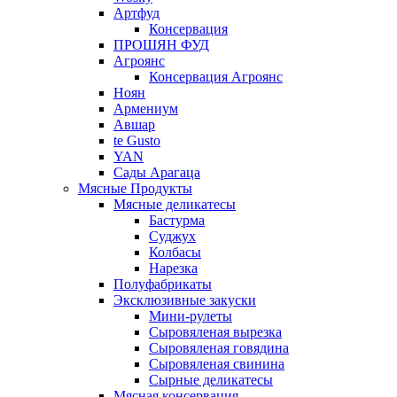
Артфуд
Консервация
ПРОШЯН ФУД
Агроянс
Консервация Агроянс
Ноян
Армениум
Авшар
te Gusto
YAN
Сады Арагаца
Мясные Продукты
Мясные деликатесы
Бастурма
Суджух
Колбасы
Нарезка
Полуфабрикаты
Эксклюзивные закуски
Мини-рулеты
Сыровяленая вырезка
Сыровяленая говядина
Сыровяленая свинина
Сырные деликатесы
Мясная консервация