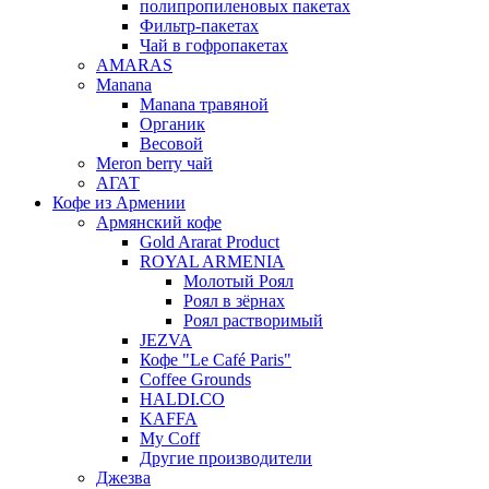
полипропиленовых пакетах
Фильтр-пакетах
Чай в гофропакетах
AMARAS
Manana
Manana травяной
Органик
Весовой
Meron berry чай
АГАТ
Кофе из Армении
Армянский кофе
Gold Ararat Product
ROYAL ARMENIA
Молотый Роял
Роял в зёрнах
Роял растворимый
JEZVA
Кофе "Le Café Paris"
Coffee Grounds
HALDI.CO
KAFFA
My Coff
Другие производители
Джезва