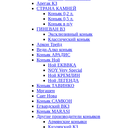
Арегак КЗ
СТРАНА КАМНЕЙ
Коньяк 0,2 л.
Коньяк 0,5 л.
Коньяк в п/у
ГИНЕВАН ВЗ
Эксклюзивный коньяк
Классический коньяк
Аркон Трейд
Веди-Алко коньяк
Коньяк АРАДИС
Коньяк Ной
Ной ЕКВВКА
NOY Very Special
Ной КРЕМЛИН
Ной ЛЕГЕНДА
Коньяк ТАВИНКО
Мргашен
Саят Нова
Коньяк САМКОН
Егвардский ВКЗ
Коньяк MARASI
Другие производители коньяков
Армянские коньяки
Кизлярский КЗ