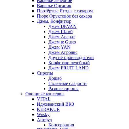
Варенье лечебное
Варенье Органик
Протёртые Ягоды с сахаром
Пюре Фруктовое без сахара
Джем. Конфитюр
Джем IJEVAN
Джем Шамб
Джем Арарат
Джем te Gusto
Джем YAN
Джем Агроянс
Другие производители
Конфитюр лечебный
Джем FRUIT LAND
Сиропы
Дошаб
Полезные сладости
Разные сиропы
Овощные консервы
VITAL
Иджеванский ВКЗ
KERAKUR
Wosky
Артфуд
Консервация