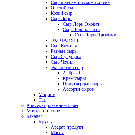
Сыр в керамическом горшке
Овечий сыр
Козий сыр
Сыр Лори
Сыр Лори Экокат
Сыр Лори разный
Сыр Лори Премиум
ЭКОТАВУШ
Сыр Качотта
Разные сыры
Сыр Сулугуни
Сыр Чечил
Эксклюзив сыр
Antipasti
Крем сыры
Полутвердые сыры
Ассорти сыров
Мацони
Тан
Консервированные бобы
Масло топленое
Бакалея
Крупы
Арарат продукт
Масис