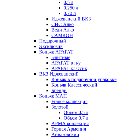
0,5 л
0,250 л
0,70 л
Иджеванский ВКЗ
СИС Алко
Веди Алко
САМКОН
Подарочный
Эксклюзив
Коньяк АРАРАТ
Элитные
АРАРАТ в п/у
АРАРАТ классик
ВКЗ Иджеванский
Коньяк в подарочной упаковке
Коньяк Классический
Бренди
Коньяк МАП
France коллекция
Золотой
Объем 0,5 л
Объем 0,7 л
АРМА коллекция
Горная Армения
Айвазовский