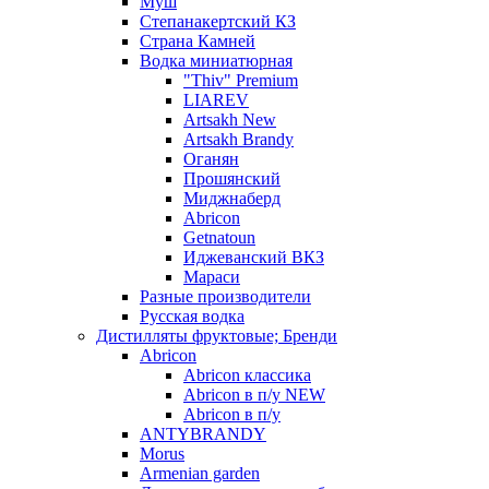
Муш
Степанакертский КЗ
Страна Камней
Водка миниатюрная
"Thiv" Premium
LIAREV
Artsakh New
Artsakh Brandy
Оганян
Прошянский
Миджнаберд
Abricon
Getnatoun
Иджеванский ВКЗ
Мараси
Разные производители
Русская водка
Дистилляты фруктовые; Бренди
Abricon
Abricon классика
Abricon в п/у NEW
Abricon в п/у
ANTYBRANDY
Morus
Armenian garden