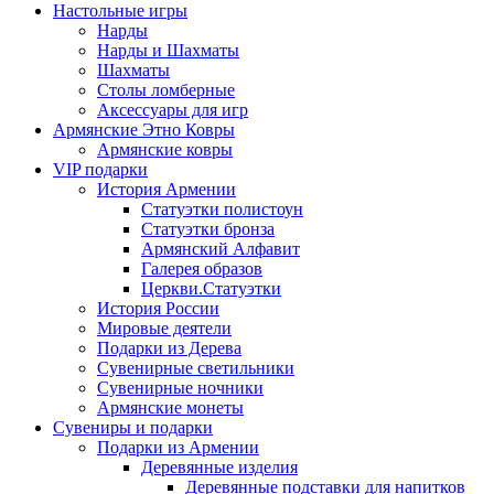
Настольные игры
Нарды
Нарды и Шахматы
Шахматы
Столы ломберные
Аксессуары для игр
Армянские Этно Ковры
Армянские ковры
VIP подарки
История Армении
Статуэтки полистоун
Статуэтки бронза
Армянский Алфавит
Галерея образов
Церкви.Статуэтки
История России
Мировые деятели
Подарки из Дерева
Сувенирные светильники
Сувенирные ночники
Армянские монеты
Сувениры и подарки
Подарки из Армении
Деревянные изделия
Деревянные подставки для напитков