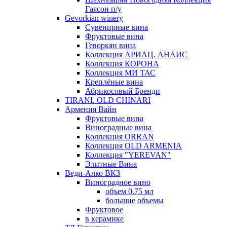
Гаясон п/у
Gevorkian winery
Сувенирные вина
Фруктовые вина
Геворкян вина
Коллекция АРИАЦ. АНАИС
Коллекция КОРОНА
Коллекция МИ ТАС
Креплёные вина
Абрикосовый Бренди
TIRANI. OLD CHINARI
Армения Вайн
Фруктовые вина
Виноградные вина
Коллекция ORRAN
Коллекция OLD ARMENIA
Коллекция "YEREVAN"
Элитные Вина
Веди-Алко ВКЗ
Виноградное вино
объем 0.75 мл
большие объемы
Фруктовое
в керамике