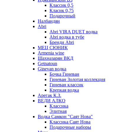
Классик 0,5
Класик 0,75
Подарочный
Налбандян
Abri
Abri VIRA DUET водка
Abri водка в тубе
Бренди Abri
МЕЦ СЮНИК
Armenia wine
Шахназарян ВКД
Getnatoun
Ginevan водка
Бочка Гиневан
Гиневан Золотая коллекция
Гиневан классик
Крепкая водка
Арегак К.З.
ВЕДИ АЛКО
Классика
Элитная
Водка Самкон "Саят Нова"
Классика Саят Нова
Подарочные наборы