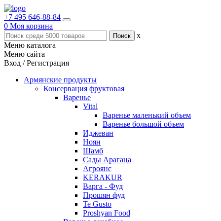
+7 495 646-88-84
0
Моя корзина
x
Меню каталога
Меню сайта
Вход / Регистрация
Армянские продукты
Консервация фруктовая
Варенье
Vital
Варенье маленький объем
Варенье большой объем
Иджеван
Ноян
Шамб
Сады Арагаца
Агроянс
KERAKUR
Варга - Фуд
Прошян фуд
Te Gusto
Proshyan Food