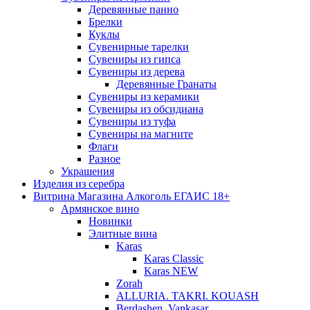
Деревянные панно
Брелки
Куклы
Сувенирные тарелки
Сувениры из гипса
Сувениры из дерева
Деревянные Гранаты
Сувениры из керамики
Сувениры из обсидиана
Сувениры из туфа
Сувениры на магните
Флаги
Разное
Украшения
Изделия из серебра
Витрина Магазина Алкоголь ЕГАИС 18+
Армянское вино
Новинки
Элитные вина
Karas
Karas Classic
Karas NEW
Zorah
ALLURIA. TAKRI. KOUASH
Berdashen. Vankasar