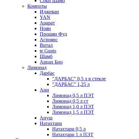
Соки Шамб
Компоты
Иджеван
YAN
Арарат
Ноян
Прошян Фуд
Агроянс
Витал
te Gusto
Шамб
Арцах Био
Лимонад
Дарбас
"ДАРБАС" 0,5 л в стекле
"ДАРБАС" 1,25 л
Ани
Лимонад 0,5 л ПЭТ
Лимонад 0,5 л ст
Лимонад 1,0 л ПЭТ
Лимонад 1,5 л ПЭТ
Ануш
Натахтари
Натахтари 0,5 л
Натахтари 1 л ПЭТ