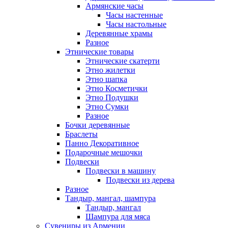
Армянские часы
Часы настенные
Часы настольные
Деревянные храмы
Разное
Этнические товары
Этнические скатерти
Этно жилетки
Этно шапка
Этно Косметички
Этно Подушки
Этно Сумки
Разное
Бочки деревянные
Браслеты
Панно Декоративное
Подарочные мешочки
Подвески
Подвески в машину
Подвески из дерева
Разное
Тандыр, мангал, шампура
Тандыр, мангал
Шампура для мяса
Сувениры из Армении