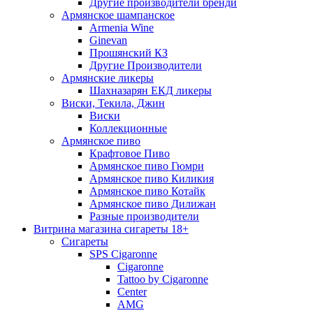
Другие производители бренди
Армянское шампанское
Armenia Wine
Ginevan
Прошянский КЗ
Другие Производители
Армянские ликеры
Шахназарян ЕКД ликеры
Виски, Текила, Джин
Виски
Коллекционные
Армянское пиво
Крафтовое Пиво
Армянское пиво Гюмри
Армянское пиво Киликия
Армянское пиво Котайк
Армянское пиво Дилижан
Разные производители
Витрина магазина сигареты 18+
Cигареты
SPS Cigaronne
Сigaronne
Tattoo by Cigaronne
Center
AMG