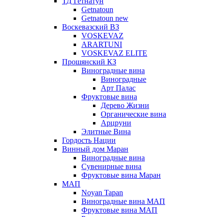
ТД Гетнатун
Getnatoun
Getnatoun new
Воскевазский ВЗ
VOSKEVAZ
ARARTUNI
VOSKEVAZ ELITE
Прошянский КЗ
Виноградные вина
Виноградные
Арт Палас
Фруктовые вина
Дерево Жизни
Органические вина
Арцруни
Элитные Вина
Гордость Нации
Винный дом Маран
Виноградные вина
Сувенирные вина
Фруктовые вина Маран
МАП
Noyan Tapan
Виноградные вина МАП
Фруктовые вина МАП