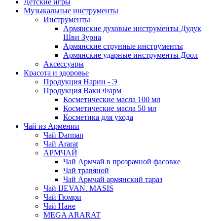
Детские игры
Музыкальные инструменты
Инструменты
Армянские духовые инструменты Дудук
Шви Зурна
Армянские струнные инструменты
Армянские ударные инструменты Доол
Аксессуары
Красота и здоровье
Продукция Нарин - Э
Продукция Ваки Фарм
Косметические масла 100 мл
Косметические масла 50 мл
Косметика для ухода
Чай из Армении
Чай Darman
Чай Ararat
АРМЧАЙ
Чай Армчай в прозрачной фасовке
Чай травяной
Чай Армчай армянский тараз
Чай IJEVAN. MASIS
Чай Гюмри
Чай Нане
MEGA ARARAT