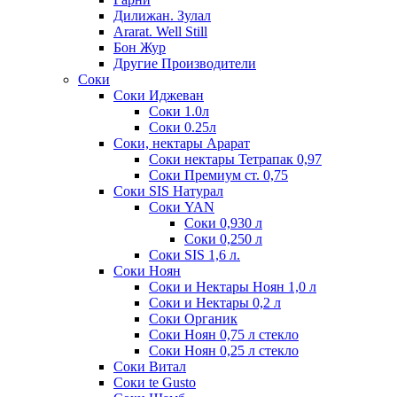
Дилижан. Зулал
Ararat. Well Still
Бон Жур
Другие Производители
Соки
Соки Иджеван
Соки 1.0л
Соки 0.25л
Соки, нектары Арарат
Соки нектары Тетрапак 0,97
Соки Премиум ст. 0,75
Соки SIS Натурал
Соки YAN
Соки 0,930 л
Соки 0,250 л
Соки SIS 1,6 л.
Соки Ноян
Соки и Нектары Ноян 1,0 л
Соки и Нектары 0,2 л
Соки Органик
Соки Ноян 0,75 л стекло
Соки Ноян 0,25 л стекло
Соки Витал
Соки te Gusto