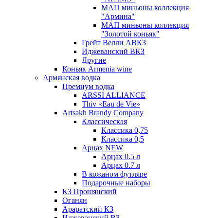
МАП миньоны коллекция
"Армина"
МАП миньоны коллекция
"Золотой коньяк"
Грейт Велли АВКЗ
Иджеванский ВКЗ
Другие
Коньяк Armenia wine
Армянская водка
Премиум водка
ARSSI ALLIANCE
Thiv «Eau de Vie»
Artsakh Brandy Company
Классическая
Классика 0,75
Классика 0,5
Арцах NEW
Арцах 0.5 л
Арцах 0.7 л
В кожаном футляре
Подарочные наборы
КЗ Прошянский
Оганян
Араратский КЗ
Иджеванский ВЗ