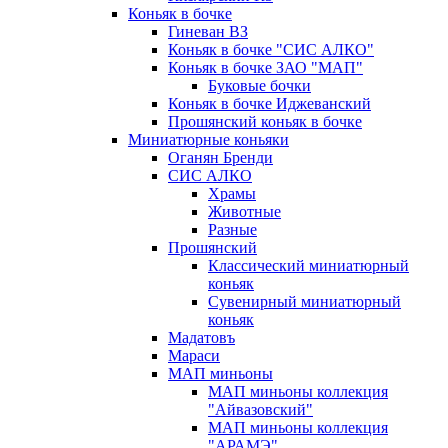
Коньяк в бочке
Гиневан ВЗ
Коньяк в бочке "СИС АЛКО"
Коньяк в бочке ЗАО "МАП"
Буковые бочки
Коньяк в бочке Иджеванский
Прошянский коньяк в бочке
Миниатюрные коньяки
Оганян Бренди
СИС АЛКО
Храмы
Животные
Разные
Прошянский
Классический миниатюрный
коньяк
Сувенирный миниатюрный
коньяк
Мадатовъ
Мараси
МАП миньоны
МАП миньоны коллекция
"Айвазовский"
МАП миньоны коллекция
"АРАМЭ"