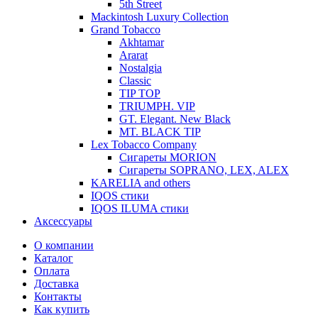
5th Street
Mackintosh Luxury Collection
Grand Tobacco
Akhtamar
Ararat
Nostalgia
Classic
TIP TOP
TRIUMPH. VIP
GT. Elegant. New Black
MT. BLACK TIP
Lex Tobacco Company
Сигареты MORION
Сигареты SOPRANO, LEX, ALEX
KARELIA and others
IQOS стики
IQOS ILUMA стики
Аксессуары
О компании
Каталог
Оплата
Доставка
Контакты
Как купить