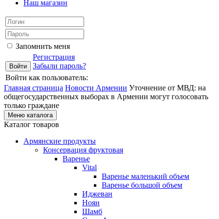
Наш магазин
Запомнить меня
Регистрация
Забыли пароль?
Войти как пользователь:
Главная страница
Новости Армении
Уточнение от МВД: на
общегосударственных выборах в Армении могут голосовать
только граждане
Меню каталога
Каталог товаров
Армянские продукты
Консервация фруктовая
Варенье
Vital
Варенье маленький объем
Варенье большой объем
Иджеван
Ноян
Шамб