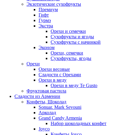
Экзотические сухофрукты
Премиум
Гифт
Гурмэ
Экстра
Орехи и семечки
Сухофрукты и ягоды
Сухофрукты с начинкой
Эконом
Орехи, семечки
Сухофрукты, ягоды
Орехи
Орехи весовые
Сладости с Орехами
Орехи в меду
Орехи в меду Te Gusto
Фруктовая пастила
Сладости из Армении
Конфеты, Шоколад
Sonuar. Mark Sevouni
Арколад
Grand Candy Armenia
Набор шоколадных конфет
Joyco
Конфеты Joyco