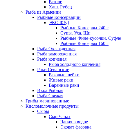
Разное
Хаш. Рубец
Рыба из Армении
Рыбные Консервации
ЭКО ФУД
Рыбные Консервы 240 г
Супы. Уха. Щи
Рыбные Филе-кусочки. Суфле
Рыбные Консервы 160 г
Рыба Охлажденная
Рыба замороженная
Рыба копченая
Рыба холодного копчения
Раки Севанские
Раковые шейки
Живые раки
Варенные раки
Икра Рыбная
Рыба Свежая
Грибы маринованные
Кисломолочные продукты
Сыры
Сыр Чанах
Чанах в ведре
Экокат фасовка