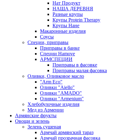
Нат Продукт
НАША ДЕРЕВНЯ
Разные крупы
Крупы Protein Therapy
Крупы Нане
Макаронные изделия
Соусы
Специи, приправы
Приправы в банке
Специи Hamove
АРМСПЕЦИИ
Приправы в фасовке
Приправы малая фасовка
Оливки, Оливковое масло
"Arm Eco"
Оливки "Aiello"
Оливки "AMADO"
Оливки "Armenium"
Хлебобулочные изделия
Мед из Армении
Армянские фрукты
Овощи и зелень
Зелень сушеная
Армчай армянский тараз
Армчай прозрачная фасовка