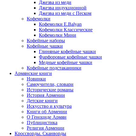
Джезва из меди
Джезва индукционной
Джезва из меди с Песком
Кофемолки
Кофемолки E.Balyan
Кофемолки Классические
Кофемолки Мини
Кофейные наборы
Кофейные чашки
Глиняные кофейные чашки
Фарфоровые кофейные чашки
Медные кофейные чашки
Кофейные подстаканники
Армянские книги
Новинки
Самоучители, словари
Исторические романы
История Армении
Детские книги
Иcкусство и культура
Книги об Армении
О Геноциде Армян
Публицистика
Религия Армении
Кроссворды. Сканворды