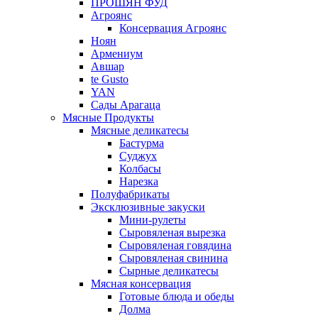
ПРОШЯН ФУД
Агроянс
Консервация Агроянс
Ноян
Армениум
Авшар
te Gusto
YAN
Сады Арагаца
Мясные Продукты
Мясные деликатесы
Бастурма
Суджух
Колбасы
Нарезка
Полуфабрикаты
Эксклюзивные закуски
Мини-рулеты
Сыровяленая вырезка
Сыровяленая говядина
Сыровяленая свинина
Сырные деликатесы
Мясная консервация
Готовые блюда и обеды
Долма