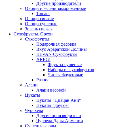
Другие производители
Овощи и зелень замороженные
Tamara
Овощи свежие
Овощи сушеные
Зелень свежая
Сухофрукты. Орехи
Сухофрукты
Подарочная фасовка
Вкус Араратской Долины
IJEVAN Сухофрукты
AREGI
Фрукты сушеные
Наборы из сухофруктов
Чипсы фруктовые
Разное
Алани
Алани весовой
Цукаты
Цукаты "Циацан Ани"
Цукаты "другое"
Чурчхела
Другие производители
Чурчела Дары Армении
Сушеные ягоды