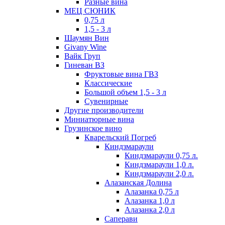
Разные вина
МЕЦ СЮНИК
0,75 л
1,5 - 3 л
Шаумян Вин
Givany Wine
Вайк Груп
Гиневан ВЗ
Фруктовые вина ГВЗ
Классические
Большой объем 1,5 - 3 л
Сувенирные
Другие производители
Миниатюрные вина
Грузинское вино
Кварельский Погреб
Киндзмараули
Киндзмараули 0,75 л.
Киндзмараули 1,0 л.
Киндзмараули 2,0 л.
Алазанская Долина
Алазанка 0,75 л
Алазанка 1,0 л
Алазанка 2,0 л
Саперави