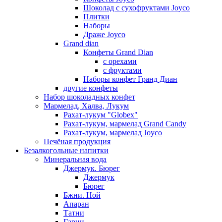
Шоколад с сухофруктами Joyco
Плитки
Наборы
Драже Joyco
Grand dian
Конфеты Grand Dian
с орехами
с фруктами
Наборы конфет Гранд Диан
другие конфеты
Набор шоколадных конфет
Мармелад, Халва, Лукум
Рахат-лукум "Globex"
Рахат-лукум, мармелад Grand Candy
Рахат-лукум, мармелад Joyco
Печёная продукция
Безалкогольные напитки
Минеральная вода
Джермук. Бюрег
Джермук
Бюрег
Бжни. Ной
Апаран
Татни
Гарни