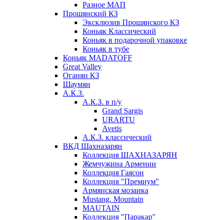
Разное МАП
Прошянский КЗ
Эксклюзив Прошянского КЗ
Коньяк Классический
Коньяк в подарочной упаковке
Коньяк в тубе
Коньяк MADATOFF
Great Valley
Оганян КЗ
Шаумян
А.К.З.
А.К.З. в п/у
Grand Sargis
URARTU
Avetis
А.К.З. классический
ВКД Шахназарян
Коллекция ШАХНАЗАРЯН
Жемчужина Армении
Коллекция Гаясон
Коллекция "Премиум"
Армянская мозаика
Mustang. Mountain
MAUTAIN
Коллекция "Паракар"