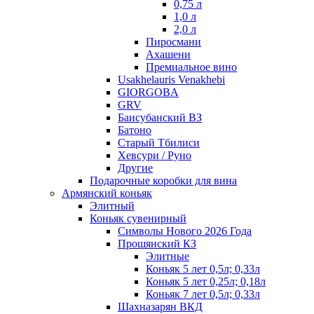
0,75 л
1,0 л
2,0 л
Пиросмани
Ахашени
Премиальное вино
Usakhelauris Venakhebi
GIORGOBA
GRV
Баисубанский ВЗ
Батоно
Старый Тбилиси
Хевсури / Руно
Другие
Подарочные коробки для вина
Армянский коньяк
Элитный
Коньяк сувенирный
Символы Нового 2026 Года
Прошянский КЗ
Элитные
Коньяк 5 лет 0,5л; 0,33л
Коньяк 5 лет 0,25л; 0,18л
Коньяк 7 лет 0,5л; 0,33л
Шахназарян ВКД