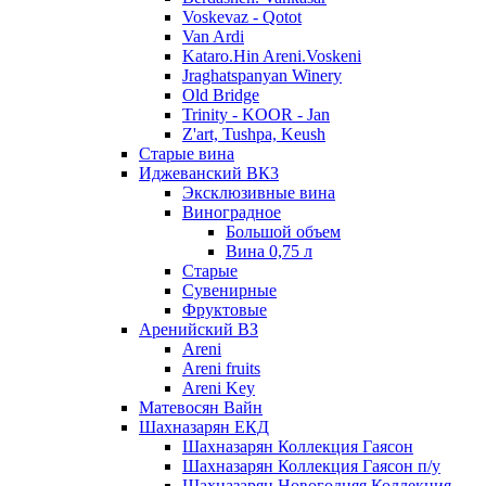
Voskevaz - Qotot
Van Ardi
Kataro.Hin Areni.Voskeni
Jraghatspanyan Winery
Old Bridge
Trinity - KOOR - Jan
Z'art, Tushpa, Keush
Старые вина
Иджеванский ВК3
Эксклюзивные вина
Виноградное
Большой объем
Вина 0,75 л
Старые
Сувенирные
Фруктовые
Аренийский ВЗ
Areni
Areni fruits
Areni Key
Матевосян Вайн
Шахназарян ЕКД
Шахназарян Коллекция Гаясон
Шахназарян Коллекция Гаясон п/у
Шахназарян Новогодняя Коллекция