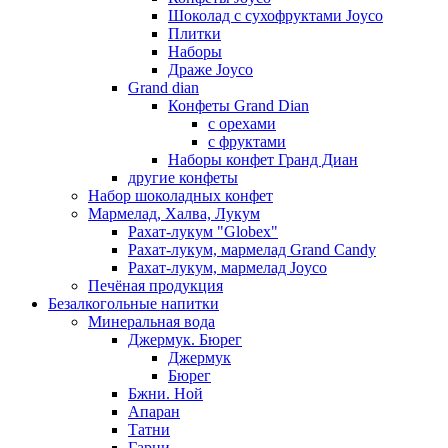
Шоколад с сухофруктами Joyco
Плитки
Наборы
Драже Joyco
Grand dian
Конфеты Grand Dian
с орехами
с фруктами
Наборы конфет Гранд Диан
другие конфеты
Набор шоколадных конфет
Мармелад, Халва, Лукум
Рахат-лукум "Globex"
Рахат-лукум, мармелад Grand Candy
Рахат-лукум, мармелад Joyco
Печёная продукция
Безалкогольные напитки
Минеральная вода
Джермук. Бюрег
Джермук
Бюрег
Бжни. Ной
Апаран
Татни
Гарни