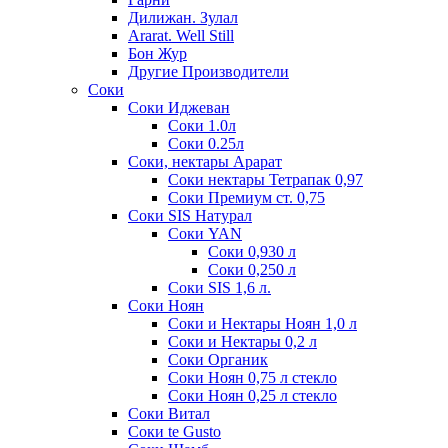
Дилижан. Зулал
Ararat. Well Still
Бон Жур
Другие Производители
Соки
Соки Иджеван
Соки 1.0л
Соки 0.25л
Соки, нектары Арарат
Соки нектары Тетрапак 0,97
Соки Премиум ст. 0,75
Соки SIS Натурал
Соки YAN
Соки 0,930 л
Соки 0,250 л
Соки SIS 1,6 л.
Соки Ноян
Соки и Нектары Ноян 1,0 л
Соки и Нектары 0,2 л
Соки Органик
Соки Ноян 0,75 л стекло
Соки Ноян 0,25 л стекло
Соки Витал
Соки te Gusto