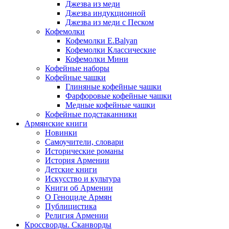
Джезва из меди
Джезва индукционной
Джезва из меди с Песком
Кофемолки
Кофемолки E.Balyan
Кофемолки Классические
Кофемолки Мини
Кофейные наборы
Кофейные чашки
Глиняные кофейные чашки
Фарфоровые кофейные чашки
Медные кофейные чашки
Кофейные подстаканники
Армянские книги
Новинки
Самоучители, словари
Исторические романы
История Армении
Детские книги
Иcкусство и культура
Книги об Армении
О Геноциде Армян
Публицистика
Религия Армении
Кроссворды. Сканворды