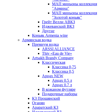
МАП миньоны коллекция
"Армина"
МАП миньоны коллекция
"Золотой коньяк"
Грейт Велли АВКЗ
Иджеванский ВКЗ
Другие
Коньяк Armenia wine
Армянская водка
Премиум водка
ARSSI ALLIANCE
Thiv «Eau de Vie»
Artsakh Brandy Company
Классическая
Классика 0,75
Классика 0,5
Арцах NEW
Арцах 0.5 л
Арцах 0.7 л
В кожаном футляре
Подарочные наборы
КЗ Прошянский
Оганян
Араратский КЗ
Иджеванский ВЗ