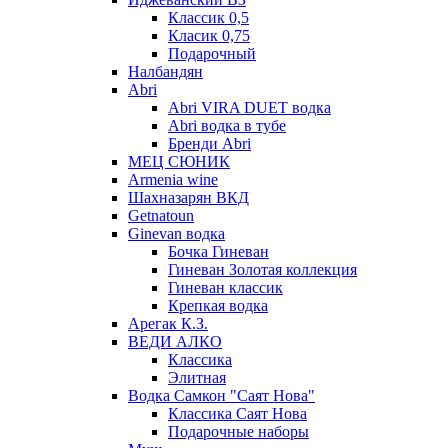
Классик 0,5
Класик 0,75
Подарочный
Налбандян
Abri
Abri VIRA DUET водка
Abri водка в тубе
Бренди Abri
МЕЦ СЮНИК
Armenia wine
Шахназарян ВКД
Getnatoun
Ginevan водка
Бочка Гиневан
Гиневан Золотая коллекция
Гиневан классик
Крепкая водка
Арегак К.З.
ВЕДИ АЛКО
Классика
Элитная
Водка Самкон "Саят Нова"
Классика Саят Нова
Подарочные наборы