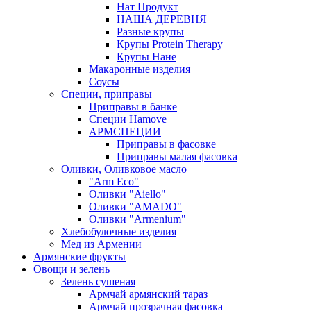
Нат Продукт
НАША ДЕРЕВНЯ
Разные крупы
Крупы Protein Therapy
Крупы Нане
Макаронные изделия
Соусы
Специи, приправы
Приправы в банке
Специи Hamove
АРМСПЕЦИИ
Приправы в фасовке
Приправы малая фасовка
Оливки, Оливковое масло
"Arm Eco"
Оливки "Aiello"
Оливки "AMADO"
Оливки "Armenium"
Хлебобулочные изделия
Мед из Армении
Армянские фрукты
Овощи и зелень
Зелень сушеная
Армчай армянский тараз
Армчай прозрачная фасовка