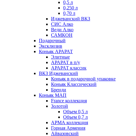
0,5 л
0,250 л
0,70 л
Иджеванский ВКЗ
СИС Алко
Веди Алко
САМКОН
Подарочный
Эксклюзив
Коньяк АРАРАТ
Элитные
АРАРАТ в п/у
АРАРАТ классик
ВКЗ Иджеванский
Коньяк в подарочной упаковке
Коньяк Классический
Бренди
Коньяк МАП
France коллекция
Золотой
Объем 0,5 л
Объем 0,7 л
АРМА коллекция
Горная Армения
Айвазовский