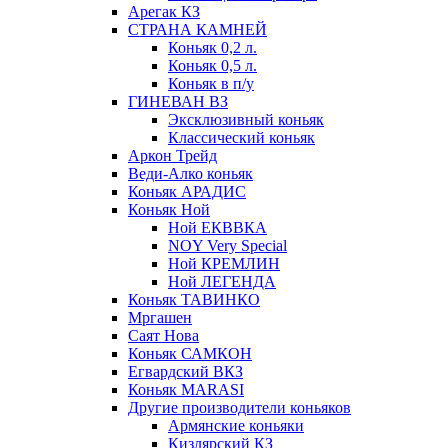
Арегак КЗ
СТРАНА КАМНЕЙ
Коньяк 0,2 л.
Коньяк 0,5 л.
Коньяк в п/у
ГИНЕВАН ВЗ
Эксклюзивный коньяк
Классический коньяк
Аркон Трейд
Веди-Алко коньяк
Коньяк АРАДИС
Коньяк Ной
Ной ЕКВВКА
NOY Very Special
Ной КРЕМЛИН
Ной ЛЕГЕНДА
Коньяк ТАВИНКО
Мргашен
Саят Нова
Коньяк САМКОН
Егвардский ВКЗ
Коньяк MARASI
Другие производители коньяков
Армянские коньяки
Кизлярский КЗ