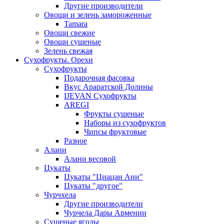
Другие производители
Овощи и зелень замороженные
Tamara
Овощи свежие
Овощи сушеные
Зелень свежая
Сухофрукты. Орехи
Сухофрукты
Подарочная фасовка
Вкус Араратской Долины
IJEVAN Сухофрукты
AREGI
Фрукты сушеные
Наборы из сухофруктов
Чипсы фруктовые
Разное
Алани
Алани весовой
Цукаты
Цукаты "Циацан Ани"
Цукаты "другое"
Чурчхела
Другие производители
Чурчела Дары Армении
Сушеные ягоды