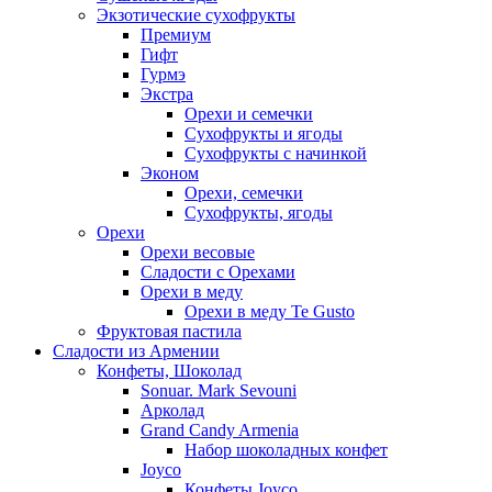
Экзотические сухофрукты
Премиум
Гифт
Гурмэ
Экстра
Орехи и семечки
Сухофрукты и ягоды
Сухофрукты с начинкой
Эконом
Орехи, семечки
Сухофрукты, ягоды
Орехи
Орехи весовые
Сладости с Орехами
Орехи в меду
Орехи в меду Te Gusto
Фруктовая пастила
Сладости из Армении
Конфеты, Шоколад
Sonuar. Mark Sevouni
Арколад
Grand Candy Armenia
Набор шоколадных конфет
Joyco
Конфеты Joyco