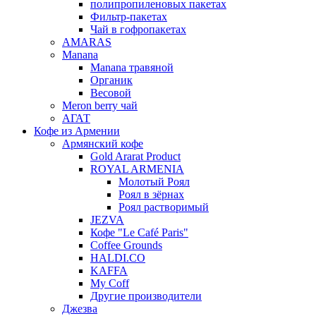
полипропиленовых пакетах
Фильтр-пакетах
Чай в гофропакетах
AMARAS
Manana
Manana травяной
Органик
Весовой
Meron berry чай
АГАТ
Кофе из Армении
Армянский кофе
Gold Ararat Product
ROYAL ARMENIA
Молотый Роял
Роял в зёрнах
Роял растворимый
JEZVA
Кофе "Le Café Paris"
Coffee Grounds
HALDI.CO
KAFFA
My Coff
Другие производители
Джезва