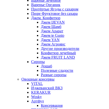
Варенье лечебное
Варенье Органик
Протёртые Ягоды с сахаром
Пюре Фруктовое без сахара
Джем. Конфитюр
Джем IJEVAN
Джем Шамб
Джем Арарат
Джем te Gusto
Джем YAN
Джем Агроянс
Другие производители
Конфитюр лечебный
Джем FRUIT LAND
Сиропы
Дошаб
Полезные сладости
Разные сиропы
Овощные консервы
VITAL
Иджеванский ВКЗ
KERAKUR
Wosky
Артфуд
Консервация