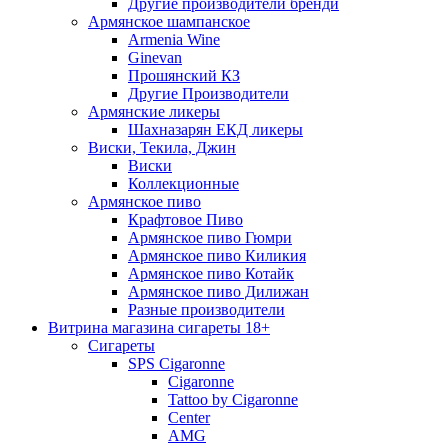
Другие производители бренди
Армянское шампанское
Armenia Wine
Ginevan
Прошянский КЗ
Другие Производители
Армянские ликеры
Шахназарян ЕКД ликеры
Виски, Текила, Джин
Виски
Коллекционные
Армянское пиво
Крафтовое Пиво
Армянское пиво Гюмри
Армянское пиво Киликия
Армянское пиво Котайк
Армянское пиво Дилижан
Разные производители
Витрина магазина сигареты 18+
Cигареты
SPS Cigaronne
Сigaronne
Tattoo by Cigaronne
Center
AMG