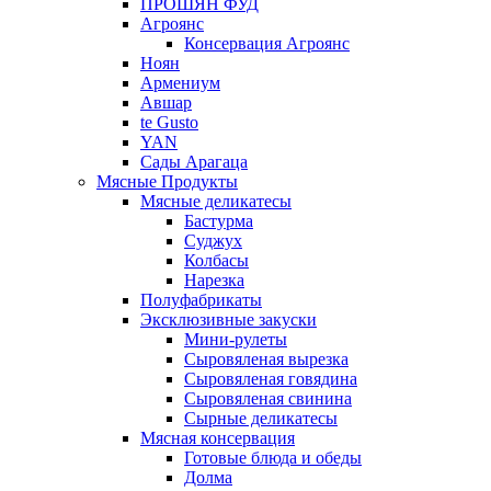
ПРОШЯН ФУД
Агроянс
Консервация Агроянс
Ноян
Армениум
Авшар
te Gusto
YAN
Сады Арагаца
Мясные Продукты
Мясные деликатесы
Бастурма
Суджух
Колбасы
Нарезка
Полуфабрикаты
Эксклюзивные закуски
Мини-рулеты
Сыровяленая вырезка
Сыровяленая говядина
Сыровяленая свинина
Сырные деликатесы
Мясная консервация
Готовые блюда и обеды
Долма