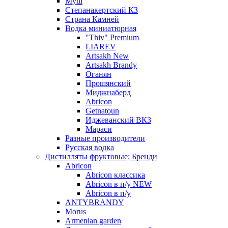
Муш
Степанакертский КЗ
Страна Камней
Водка миниатюрная
"Thiv" Premium
LIAREV
Artsakh New
Artsakh Brandy
Оганян
Прошянский
Миджнаберд
Abricon
Getnatoun
Иджеванский ВКЗ
Мараси
Разные производители
Русская водка
Дистилляты фруктовые; Бренди
Abricon
Abricon классика
Abricon в п/у NEW
Abricon в п/у
ANTYBRANDY
Morus
Armenian garden