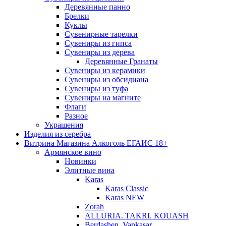
Деревянные панно
Брелки
Куклы
Сувенирные тарелки
Сувениры из гипса
Сувениры из дерева
Деревянные Гранаты
Сувениры из керамики
Сувениры из обсидиана
Сувениры из туфа
Сувениры на магните
Флаги
Разное
Украшения
Изделия из серебра
Витрина Магазина Алкоголь ЕГАИС 18+
Армянское вино
Новинки
Элитные вина
Karas
Karas Classic
Karas NEW
Zorah
ALLURIA. TAKRI. KOUASH
Berdashen. Vankasar