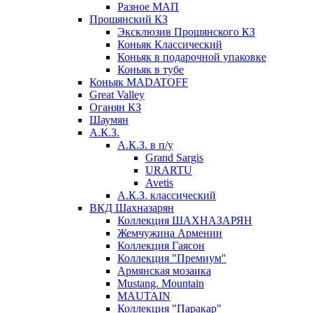
Разное МАП
Прошянский КЗ
Эксклюзив Прошянского КЗ
Коньяк Классический
Коньяк в подарочной упаковке
Коньяк в тубе
Коньяк MADATOFF
Great Valley
Оганян КЗ
Шаумян
А.К.З.
А.К.З. в п/у
Grand Sargis
URARTU
Avetis
А.К.З. классический
ВКД Шахназарян
Коллекция ШАХНАЗАРЯН
Жемчужина Армении
Коллекция Гаясон
Коллекция "Премиум"
Армянская мозаика
Mustang. Mountain
MAUTAIN
Коллекция "Паракар"