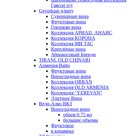
Гаясон п/у
Gevorkian winery
Сувенирные вина
Фруктовые вина
Геворкян вина
Коллекция АРИАЦ. АНАИС
Коллекция КОРОНА
Коллекция МИ ТАС
Креплёные вина
Абрикосовый Бренди
TIRANI. OLD CHINARI
Армения Вайн
Фруктовые вина
Виноградные вина
Коллекция ORRAN
Коллекция OLD ARMENIA
Коллекция "YEREVAN"
Элитные Вина
Веди-Алко ВКЗ
Виноградное вино
объем 0.75 мл
большие объемы
Фруктовое
в керамике