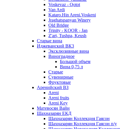
Voskevaz - Qotot
Van Ardi
Kataro.Hin Areni.Voskeni
Jraghatspanyan Winery
Old Bridge
Trinity - KOOR - Jan
Z'art, Tushpa, Keush
Старые вина
Иджеванский ВК3
Эксклюзивные вина
Виноградное
Большой объем
Вина 0,75 л
Старые
Сувенирные
Фруктовые
Аренийский ВЗ
Areni
Areni fruits
Areni Key
Матевосян Вайн
Шахназарян ЕКД
Шахназарян Коллекция Гаясон
Шахназарян Коллекция Гаясон п/у
Шахназарян Новогодняя Коллекция