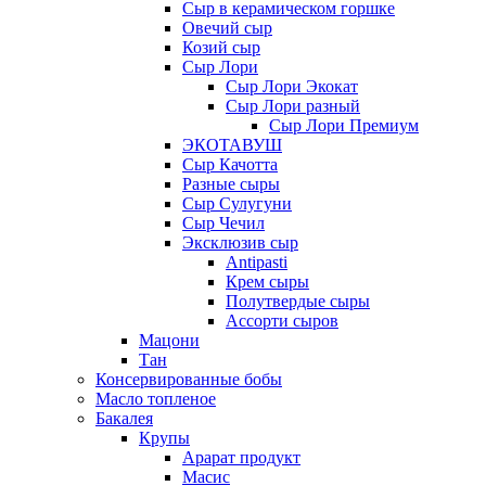
Сыр в керамическом горшке
Овечий сыр
Козий сыр
Сыр Лори
Сыр Лори Экокат
Сыр Лори разный
Сыр Лори Премиум
ЭКОТАВУШ
Сыр Качотта
Разные сыры
Сыр Сулугуни
Сыр Чечил
Эксклюзив сыр
Antipasti
Крем сыры
Полутвердые сыры
Ассорти сыров
Мацони
Тан
Консервированные бобы
Масло топленое
Бакалея
Крупы
Арарат продукт
Масис