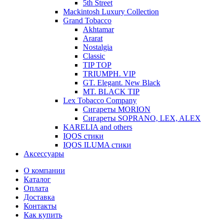
5th Street
Mackintosh Luxury Collection
Grand Tobacco
Akhtamar
Ararat
Nostalgia
Classic
TIP TOP
TRIUMPH. VIP
GT. Elegant. New Black
MT. BLACK TIP
Lex Tobacco Company
Сигареты MORION
Сигареты SOPRANO, LEX, ALEX
KARELIA and others
IQOS стики
IQOS ILUMA стики
Аксессуары
О компании
Каталог
Оплата
Доставка
Контакты
Как купить