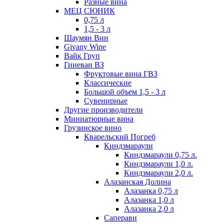
Разные вина
МЕЦ СЮНИК
0,75 л
1,5 - 3 л
Шаумян Вин
Givany Wine
Вайк Груп
Гиневан ВЗ
Фруктовые вина ГВЗ
Классические
Большой объем 1,5 - 3 л
Сувенирные
Другие производители
Миниатюрные вина
Грузинское вино
Кварельский Погреб
Киндзмараули
Киндзмараули 0,75 л.
Киндзмараули 1,0 л.
Киндзмараули 2,0 л.
Алазанская Долина
Алазанка 0,75 л
Алазанка 1,0 л
Алазанка 2,0 л
Саперави