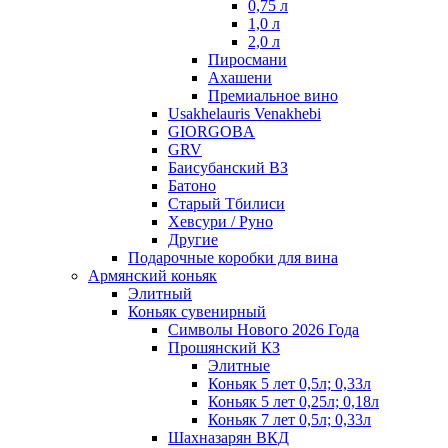
0,75 л
1,0 л
2,0 л
Пиросмани
Ахашени
Премиальное вино
Usakhelauris Venakhebi
GIORGOBA
GRV
Баисубанский ВЗ
Батоно
Старый Тбилиси
Хевсури / Руно
Другие
Подарочные коробки для вина
Армянский коньяк
Элитный
Коньяк сувенирный
Символы Нового 2026 Года
Прошянский КЗ
Элитные
Коньяк 5 лет 0,5л; 0,33л
Коньяк 5 лет 0,25л; 0,18л
Коньяк 7 лет 0,5л; 0,33л
Шахназарян ВКД