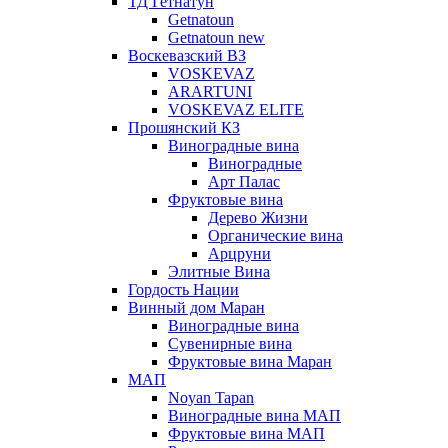
ТД Гетнатун
Getnatoun
Getnatoun new
Воскевазский ВЗ
VOSKEVAZ
ARARTUNI
VOSKEVAZ ELITE
Прошянский КЗ
Виноградные вина
Виноградные
Арт Палас
Фруктовые вина
Дерево Жизни
Органические вина
Арцруни
Элитные Вина
Гордость Нации
Винный дом Маран
Виноградные вина
Сувенирные вина
Фруктовые вина Маран
МАП
Noyan Tapan
Виноградные вина МАП
Фруктовые вина МАП