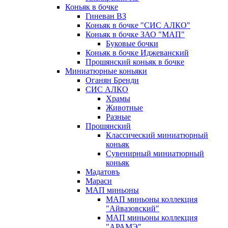
Коньяк в бочке
Гиневан ВЗ
Коньяк в бочке "СИС АЛКО"
Коньяк в бочке ЗАО "МАП"
Буковые бочки
Коньяк в бочке Иджеванский
Прошянский коньяк в бочке
Миниатюрные коньяки
Оганян Бренди
СИС АЛКО
Храмы
Животные
Разные
Прошянский
Классический миниатюрный
коньяк
Сувенирный миниатюрный
коньяк
Мадатовъ
Мараси
МАП миньоны
МАП миньоны коллекция
"Айвазовский"
МАП миньоны коллекция
"АРАМЭ"