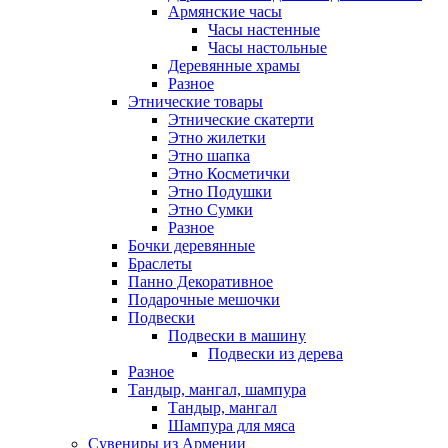
Армянские часы
Часы настенные
Часы настольные
Деревянные храмы
Разное
Этнические товары
Этнические скатерти
Этно жилетки
Этно шапка
Этно Косметички
Этно Подушки
Этно Сумки
Разное
Бочки деревянные
Браслеты
Панно Декоративное
Подарочные мешочки
Подвески
Подвески в машину
Подвески из дерева
Разное
Тандыр, мангал, шампура
Тандыр, мангал
Шампура для мяса
Сувениры из Армении