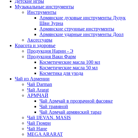
Детские игры
Музыкальные инструменты
Инструменты
Армянские духовые инструменты Дудук
Шви Зурна
Армянские струнные инструменты
Армянские ударные инструменты Доол
Аксессуары
Красота и здоровье
Продукция Нарин - Э
Продукция Ваки Фарм
Косметические масла 100 мл
Косметические масла 50 мл
Косметика для ухода
Чай из Армении
Чай Darman
Чай Ararat
АРМЧАЙ
Чай Армчай в прозрачной фасовке
Чай травяной
Чай Армчай армянский тараз
Чай IJEVAN. MASIS
Чай Гюмри
Чай Нане
MEGA ARARAT