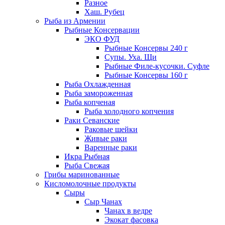
Разное
Хаш. Рубец
Рыба из Армении
Рыбные Консервации
ЭКО ФУД
Рыбные Консервы 240 г
Супы. Уха. Щи
Рыбные Филе-кусочки. Суфле
Рыбные Консервы 160 г
Рыба Охлажденная
Рыба замороженная
Рыба копченая
Рыба холодного копчения
Раки Севанские
Раковые шейки
Живые раки
Варенные раки
Икра Рыбная
Рыба Свежая
Грибы маринованные
Кисломолочные продукты
Сыры
Сыр Чанах
Чанах в ведре
Экокат фасовка