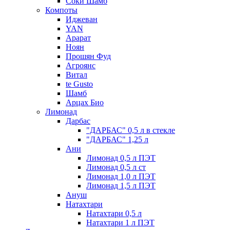
Соки Шамб
Компоты
Иджеван
YAN
Арарат
Ноян
Прошян Фуд
Агроянс
Витал
te Gusto
Шамб
Арцах Био
Лимонад
Дарбас
"ДАРБАС" 0,5 л в стекле
"ДАРБАС" 1,25 л
Ани
Лимонад 0,5 л ПЭТ
Лимонад 0,5 л ст
Лимонад 1,0 л ПЭТ
Лимонад 1,5 л ПЭТ
Ануш
Натахтари
Натахтари 0,5 л
Натахтари 1 л ПЭТ