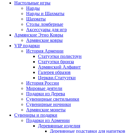
Настольные игры
Нарды
Нарды и Шахматы
Шахматы
Столы ломберные
Аксессуары для игр
Армянские Этно Ковры
Армянские ковры
VIP подарки
История Армении
Статуэтки полистоун
Статуэтки бронза
Армянский Алфавит
Галерея образов
Церкви.Статуэтки
История России
Мировые деятели
Подарки из Дерева
Сувенирные светильники
Сувенирные ночники
Армянские монеты
Сувениры и подарки
Подарки из Армении
Деревянные изделия
Деревянные подставки для напитков