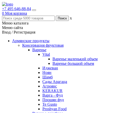
+7 495 646-88-84
0
Моя корзина
x
Меню каталога
Меню сайта
Вход / Регистрация
Армянские продукты
Консервация фруктовая
Варенье
Vital
Варенье маленький объем
Варенье большой объем
Иджеван
Ноян
Шамб
Сады Арагаца
Агроянс
KERAKUR
Варга - Фуд
Прошян фуд
Te Gusto
Proshyan Food