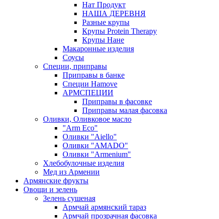
Нат Продукт
НАША ДЕРЕВНЯ
Разные крупы
Крупы Protein Therapy
Крупы Нане
Макаронные изделия
Соусы
Специи, приправы
Приправы в банке
Специи Hamove
АРМСПЕЦИИ
Приправы в фасовке
Приправы малая фасовка
Оливки, Оливковое масло
"Arm Eco"
Оливки "Aiello"
Оливки "AMADO"
Оливки "Armenium"
Хлебобулочные изделия
Мед из Армении
Армянские фрукты
Овощи и зелень
Зелень сушеная
Армчай армянский тараз
Армчай прозрачная фасовка