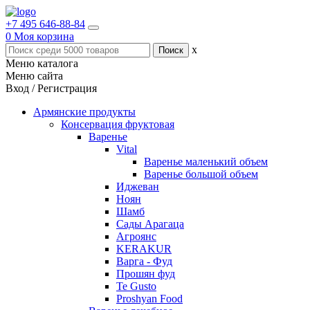
+7 495 646-88-84
0
Моя корзина
x
Меню каталога
Меню сайта
Вход / Регистрация
Армянские продукты
Консервация фруктовая
Варенье
Vital
Варенье маленький объем
Варенье большой объем
Иджеван
Ноян
Шамб
Сады Арагаца
Агроянс
KERAKUR
Варга - Фуд
Прошян фуд
Te Gusto
Proshyan Food