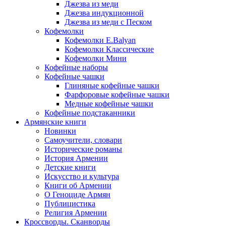
Джезва из меди
Джезва индукционной
Джезва из меди с Песком
Кофемолки
Кофемолки E.Balyan
Кофемолки Классические
Кофемолки Мини
Кофейные наборы
Кофейные чашки
Глиняные кофейные чашки
Фарфоровые кофейные чашки
Медные кофейные чашки
Кофейные подстаканники
Армянские книги
Новинки
Самоучители, словари
Исторические романы
История Армении
Детские книги
Иcкусство и культура
Книги об Армении
О Геноциде Армян
Публицистика
Религия Армении
Кроссворды. Сканворды