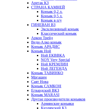
Арегак КЗ
СТРАНА КАМНЕЙ
Коньяк 0,2 л.
Коньяк 0,5 л.
Коньяк в п/у
ГИНЕВАН ВЗ
Эксклюзивный коньяк
Классический коньяк
Аркон Трейд
Веди-Алко коньяк
Коньяк АРАДИС
Коньяк Ной
Ной ЕКВВКА
NOY Very Special
Ной КРЕМЛИН
Ной ЛЕГЕНДА
Коньяк ТАВИНКО
Мргашен
Саят Нова
Коньяк САМКОН
Егвардский ВКЗ
Коньяк MARASI
Другие производители коньяков
Армянские коньяки
Кизлярский КЗ