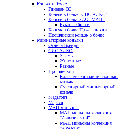
Коньяк в бочке
Гиневан ВЗ
Коньяк в бочке "СИС АЛКО"
Коньяк в бочке ЗАО "МАП"
Буковые бочки
Коньяк в бочке Иджеванский
Прошянский коньяк в бочке
Миниатюрные коньяки
Оганян Бренди
СИС АЛКО
Храмы
Животные
Разные
Прошянский
Классический миниатюрный
коньяк
Сувенирный миниатюрный
коньяк
Мадатовъ
Мараси
МАП миньоны
МАП миньоны коллекция
"Айвазовский"
МАП миньоны коллекция
"АРАМЭ"