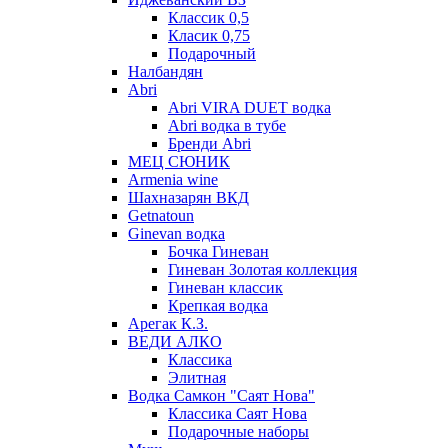
Классик 0,5
Класик 0,75
Подарочный
Налбандян
Abri
Abri VIRA DUET водка
Abri водка в тубе
Бренди Abri
МЕЦ СЮНИК
Armenia wine
Шахназарян ВКД
Getnatoun
Ginevan водка
Бочка Гиневан
Гиневан Золотая коллекция
Гиневан классик
Крепкая водка
Арегак К.З.
ВЕДИ АЛКО
Классика
Элитная
Водка Самкон "Саят Нова"
Классика Саят Нова
Подарочные наборы