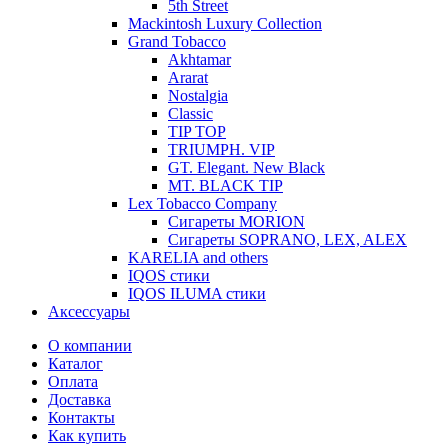
5th Street
Mackintosh Luxury Collection
Grand Tobacco
Akhtamar
Ararat
Nostalgia
Classic
TIP TOP
TRIUMPH. VIP
GT. Elegant. New Black
MT. BLACK TIP
Lex Tobacco Company
Сигареты MORION
Сигареты SOPRANO, LEX, ALEX
KARELIA and others
IQOS стики
IQOS ILUMA стики
Аксессуары
О компании
Каталог
Оплата
Доставка
Контакты
Как купить