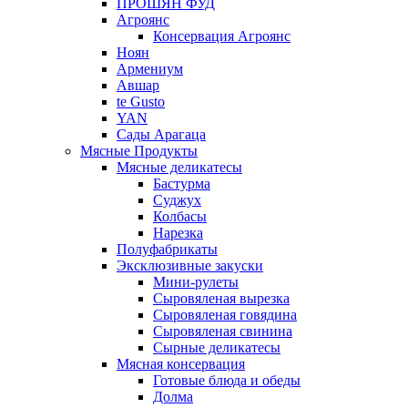
ПРОШЯН ФУД
Агроянс
Консервация Агроянс
Ноян
Армениум
Авшар
te Gusto
YAN
Сады Арагаца
Мясные Продукты
Мясные деликатесы
Бастурма
Суджух
Колбасы
Нарезка
Полуфабрикаты
Эксклюзивные закуски
Мини-рулеты
Сыровяленая вырезка
Сыровяленая говядина
Сыровяленая свинина
Сырные деликатесы
Мясная консервация
Готовые блюда и обеды
Долма