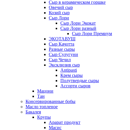
Сыр в керамическом горшке
Овечий сыр
Козий сыр
Сыр Лори
Сыр Лори Экокат
Сыр Лори разный
Сыр Лори Премиум
ЭКОТАВУШ
Сыр Качотта
Разные сыры
Сыр Сулугуни
Сыр Чечил
Эксклюзив сыр
Antipasti
Крем сыры
Полутвердые сыры
Ассорти сыров
Мацони
Тан
Консервированные бобы
Масло топленое
Бакалея
Крупы
Арарат продукт
Масис