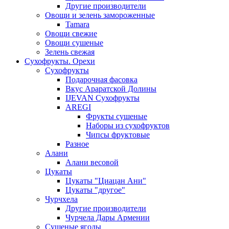
Другие производители
Овощи и зелень замороженные
Tamara
Овощи свежие
Овощи сушеные
Зелень свежая
Сухофрукты. Орехи
Сухофрукты
Подарочная фасовка
Вкус Араратской Долины
IJEVAN Сухофрукты
AREGI
Фрукты сушеные
Наборы из сухофруктов
Чипсы фруктовые
Разное
Алани
Алани весовой
Цукаты
Цукаты "Циацан Ани"
Цукаты "другое"
Чурчхела
Другие производители
Чурчела Дары Армении
Сушеные ягоды