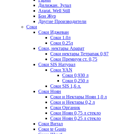
Дилижан. Зулал
Ararat. Well Still
Бон Жур
Другие Производители
Соки
Соки Иджеван
Соки 1.0л
Соки 0.25л
Соки, нектары Арарат
Соки нектары Тетрапак 0,97
Соки Премиум ст. 0,75
Соки SIS Натурал
Соки YAN
Соки 0,930 л
Соки 0,250 л
Соки SIS 1,6 л.
Соки Ноян
Соки и Нектары Ноян 1,0 л
Соки и Нектары 0,2 л
Соки Органик
Соки Ноян 0,75 л стекло
Соки Ноян 0,25 л стекло
Соки Витал
Соки te Gusto