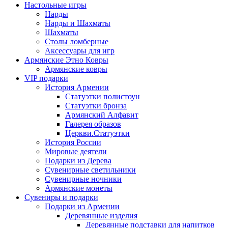
Настольные игры
Нарды
Нарды и Шахматы
Шахматы
Столы ломберные
Аксессуары для игр
Армянские Этно Ковры
Армянские ковры
VIP подарки
История Армении
Статуэтки полистоун
Статуэтки бронза
Армянский Алфавит
Галерея образов
Церкви.Статуэтки
История России
Мировые деятели
Подарки из Дерева
Сувенирные светильники
Сувенирные ночники
Армянские монеты
Сувениры и подарки
Подарки из Армении
Деревянные изделия
Деревянные подставки для напитков