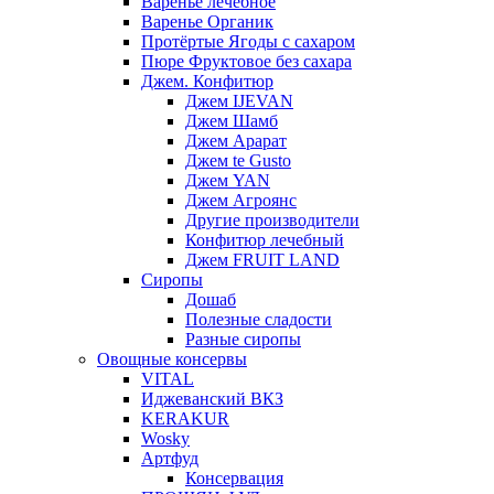
Варенье лечебное
Варенье Органик
Протёртые Ягоды с сахаром
Пюре Фруктовое без сахара
Джем. Конфитюр
Джем IJEVAN
Джем Шамб
Джем Арарат
Джем te Gusto
Джем YAN
Джем Агроянс
Другие производители
Конфитюр лечебный
Джем FRUIT LAND
Сиропы
Дошаб
Полезные сладости
Разные сиропы
Овощные консервы
VITAL
Иджеванский ВКЗ
KERAKUR
Wosky
Артфуд
Консервация