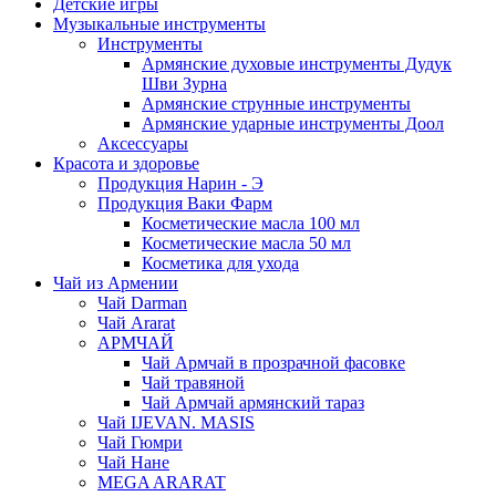
Детские игры
Музыкальные инструменты
Инструменты
Армянские духовые инструменты Дудук
Шви Зурна
Армянские струнные инструменты
Армянские ударные инструменты Доол
Аксессуары
Красота и здоровье
Продукция Нарин - Э
Продукция Ваки Фарм
Косметические масла 100 мл
Косметические масла 50 мл
Косметика для ухода
Чай из Армении
Чай Darman
Чай Ararat
АРМЧАЙ
Чай Армчай в прозрачной фасовке
Чай травяной
Чай Армчай армянский тараз
Чай IJEVAN. MASIS
Чай Гюмри
Чай Нане
MEGA ARARAT