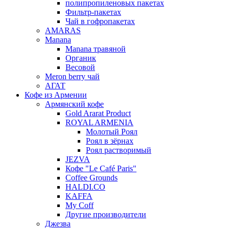
полипропиленовых пакетах
Фильтр-пакетах
Чай в гофропакетах
AMARAS
Manana
Manana травяной
Органик
Весовой
Meron berry чай
АГАТ
Кофе из Армении
Армянский кофе
Gold Ararat Product
ROYAL ARMENIA
Молотый Роял
Роял в зёрнах
Роял растворимый
JEZVA
Кофе "Le Café Paris"
Coffee Grounds
HALDI.CO
KAFFA
My Coff
Другие производители
Джезва