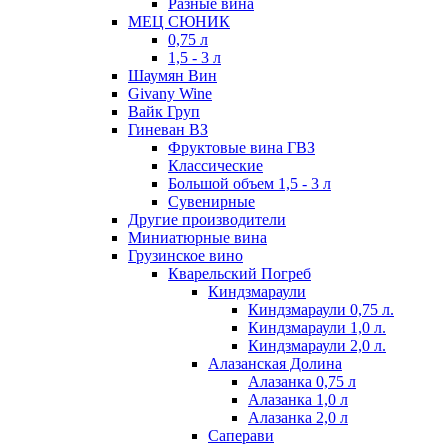
Разные вина
МЕЦ СЮНИК
0,75 л
1,5 - 3 л
Шаумян Вин
Givany Wine
Вайк Груп
Гиневан ВЗ
Фруктовые вина ГВЗ
Классические
Большой объем 1,5 - 3 л
Сувенирные
Другие производители
Миниатюрные вина
Грузинское вино
Кварельский Погреб
Киндзмараули
Киндзмараули 0,75 л.
Киндзмараули 1,0 л.
Киндзмараули 2,0 л.
Алазанская Долина
Алазанка 0,75 л
Алазанка 1,0 л
Алазанка 2,0 л
Саперави