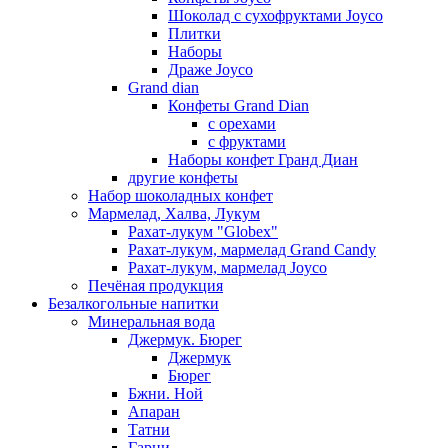
Шоколад с сухофруктами Joyco
Плитки
Наборы
Драже Joyco
Grand dian
Конфеты Grand Dian
с орехами
с фруктами
Наборы конфет Гранд Диан
другие конфеты
Набор шоколадных конфет
Мармелад, Халва, Лукум
Рахат-лукум "Globex"
Рахат-лукум, мармелад Grand Candy
Рахат-лукум, мармелад Joyco
Печёная продукция
Безалкогольные напитки
Минеральная вода
Джермук. Бюрег
Джермук
Бюрег
Бжни. Ной
Апаран
Татни
Гарни