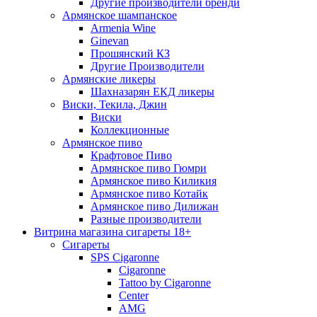
Другие производители бренди
Армянское шампанское
Armenia Wine
Ginevan
Прошянский КЗ
Другие Производители
Армянские ликеры
Шахназарян ЕКД ликеры
Виски, Текила, Джин
Виски
Коллекционные
Армянское пиво
Крафтовое Пиво
Армянское пиво Гюмри
Армянское пиво Киликия
Армянское пиво Котайк
Армянское пиво Дилижан
Разные производители
Витрина магазина сигареты 18+
Cигареты
SPS Cigaronne
Сigaronne
Tattoo by Cigaronne
Center
AMG