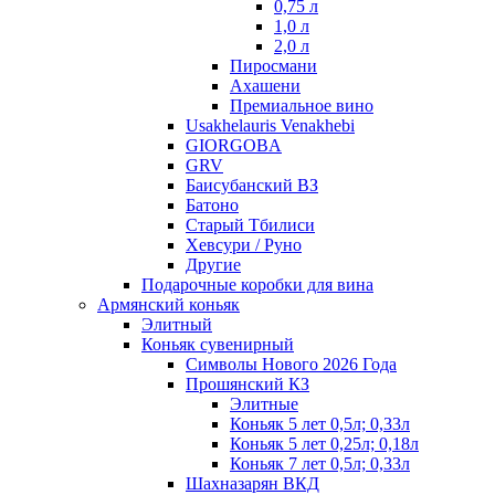
0,75 л
1,0 л
2,0 л
Пиросмани
Ахашени
Премиальное вино
Usakhelauris Venakhebi
GIORGOBA
GRV
Баисубанский ВЗ
Батоно
Старый Тбилиси
Хевсури / Руно
Другие
Подарочные коробки для вина
Армянский коньяк
Элитный
Коньяк сувенирный
Символы Нового 2026 Года
Прошянский КЗ
Элитные
Коньяк 5 лет 0,5л; 0,33л
Коньяк 5 лет 0,25л; 0,18л
Коньяк 7 лет 0,5л; 0,33л
Шахназарян ВКД