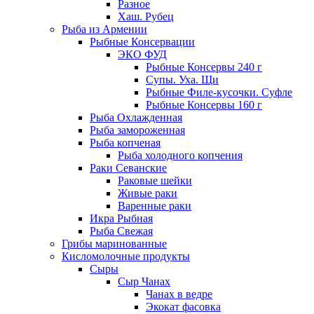
Разное
Хаш. Рубец
Рыба из Армении
Рыбные Консервации
ЭКО ФУД
Рыбные Консервы 240 г
Супы. Уха. Щи
Рыбные Филе-кусочки. Суфле
Рыбные Консервы 160 г
Рыба Охлажденная
Рыба замороженная
Рыба копченая
Рыба холодного копчения
Раки Севанские
Раковые шейки
Живые раки
Варенные раки
Икра Рыбная
Рыба Свежая
Грибы маринованные
Кисломолочные продукты
Сыры
Сыр Чанах
Чанах в ведре
Экокат фасовка