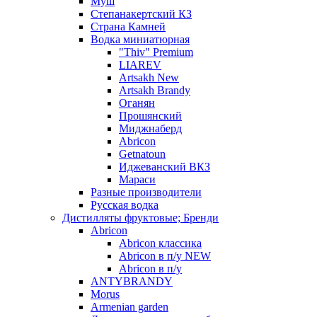
Муш
Степанакертский КЗ
Страна Камней
Водка миниатюрная
"Thiv" Premium
LIAREV
Artsakh New
Artsakh Brandy
Оганян
Прошянский
Миджнаберд
Abricon
Getnatoun
Иджеванский ВКЗ
Мараси
Разные производители
Русская водка
Дистилляты фруктовые; Бренди
Abricon
Abricon классика
Abricon в п/у NEW
Abricon в п/у
ANTYBRANDY
Morus
Armenian garden