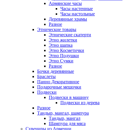
Армянские часы
Часы настенные
Часы настольные
Деревянные храмы
Разное
Этнические товары
Этнические скатерти
Этно жилетки
Этно шапка
Этно Косметички
Этно Подушки
Этно Сумки
Разное
Бочки деревянные
Браслеты
Панно Декоративное
Подарочные мешочки
Подвески
Подвески в машину
Подвески из дерева
Разное
Тандыр, мангал, шампура
Тандыр, мангал
Шампура для мяса
Сувениры из Армении