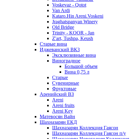
Voskevaz - Qotot
Van Ardi
Kataro.Hin Areni.Voskeni
Jraghatspanyan Winery
Old Bridge
Trinity - KOOR - Jan
Z'art, Tushpa, Keush
Старые вина
Иджеванский ВК3
Эксклюзивные вина
Виноградное
Большой объем
Вина 0,75 л
Старые
Сувенирные
Фруктовые
Аренийский ВЗ
Areni
Areni fruits
Areni Key
Матевосян Вайн
Шахназарян ЕКД
Шахназарян Коллекция Гаясон
Шахназарян Коллекция Гаясон п/у
Шахназарян Новогодняя Коллекция