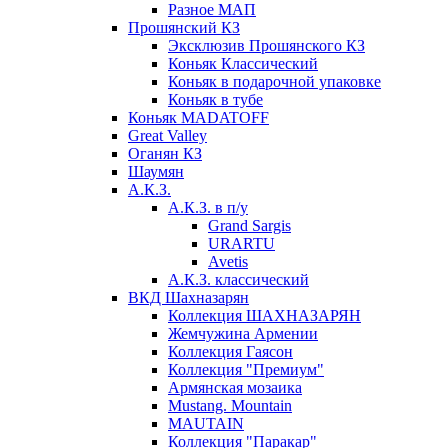
Разное МАП
Прошянский КЗ
Эксклюзив Прошянского КЗ
Коньяк Классический
Коньяк в подарочной упаковке
Коньяк в тубе
Коньяк MADATOFF
Great Valley
Оганян КЗ
Шаумян
А.К.З.
А.К.З. в п/у
Grand Sargis
URARTU
Avetis
А.К.З. классический
ВКД Шахназарян
Коллекция ШАХНАЗАРЯН
Жемчужина Армении
Коллекция Гаясон
Коллекция "Премиум"
Армянская мозаика
Mustang. Mountain
MAUTAIN
Коллекция "Паракар"