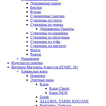
Деревянные панно
Брелки
Куклы
Сувенирные тарелки
Сувениры из гипса
Сувениры из дерева
Деревянные Гранаты
Сувениры из керамики
Сувениры из обсидиана
Сувениры из туфа
Сувениры на магните
Флаги
Разное
Украшения
Изделия из серебра
Витрина Магазина Алкоголь ЕГАИС 18+
Армянское вино
Новинки
Элитные вина
Karas
Karas Classic
Karas NEW
Zorah
ALLURIA. TAKRI. KOUASH
Berdashen. Vankasar