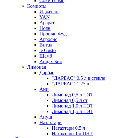
Соки Шамб
Компоты
Иджеван
YAN
Арарат
Ноян
Прошян Фуд
Агроянс
Витал
te Gusto
Шамб
Арцах Био
Лимонад
Дарбас
"ДАРБАС" 0,5 л в стекле
"ДАРБАС" 1,25 л
Ани
Лимонад 0,5 л ПЭТ
Лимонад 0,5 л ст
Лимонад 1,0 л ПЭТ
Лимонад 1,5 л ПЭТ
Ануш
Натахтари
Натахтари 0,5 л
Натахтари 1 л ПЭТ