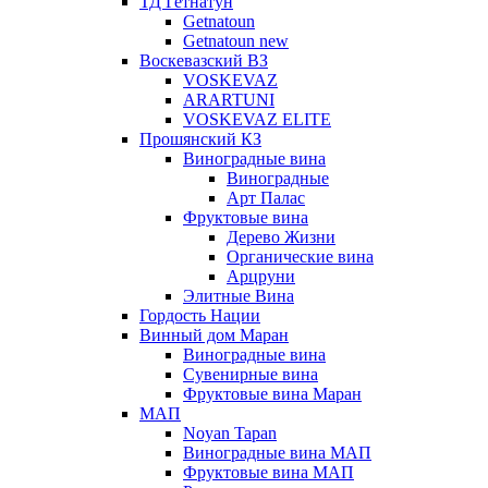
ТД Гетнатун
Getnatoun
Getnatoun new
Воскевазский ВЗ
VOSKEVAZ
ARARTUNI
VOSKEVAZ ELITE
Прошянский КЗ
Виноградные вина
Виноградные
Арт Палас
Фруктовые вина
Дерево Жизни
Органические вина
Арцруни
Элитные Вина
Гордость Нации
Винный дом Маран
Виноградные вина
Сувенирные вина
Фруктовые вина Маран
МАП
Noyan Tapan
Виноградные вина МАП
Фруктовые вина МАП