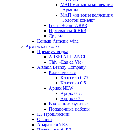
МАП миньоны коллекция
"Армина"
МАП миньоны коллекция
"Золотой коньяк"
Грейт Велли АВКЗ
Иджеванский ВКЗ
Другие
Коньяк Armenia wine
Армянская водка
Премиум водка
ARSSI ALLIANCE
Thiv «Eau de Vie»
Artsakh Brandy Company
Классическая
Классика 0,75
Классика 0,5
Арцах NEW
Арцах 0.5 л
Арцах 0.7 л
В кожаном футляре
Подарочные наборы
КЗ Прошянский
Оганян
Араратский КЗ
Иджеванский ВЗ