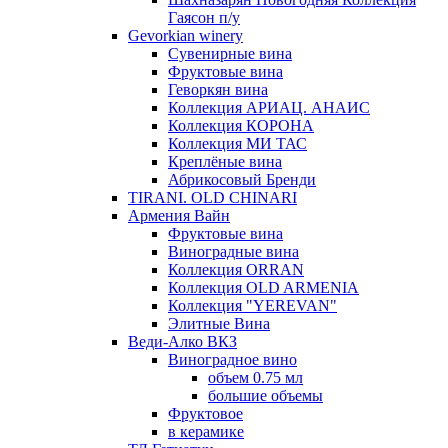
Гаясон п/у
Gevorkian winery
Сувенирные вина
Фруктовые вина
Геворкян вина
Коллекция АРИАЦ. АНАИС
Коллекция КОРОНА
Коллекция МИ ТАС
Креплёные вина
Абрикосовый Бренди
TIRANI. OLD CHINARI
Армения Вайн
Фруктовые вина
Виноградные вина
Коллекция ORRAN
Коллекция OLD ARMENIA
Коллекция "YEREVAN"
Элитные Вина
Веди-Алко ВКЗ
Виноградное вино
объем 0.75 мл
большие объемы
Фруктовое
в керамике