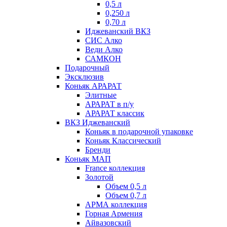
0,5 л
0,250 л
0,70 л
Иджеванский ВКЗ
СИС Алко
Веди Алко
САМКОН
Подарочный
Эксклюзив
Коньяк АРАРАТ
Элитные
АРАРАТ в п/у
АРАРАТ классик
ВКЗ Иджеванский
Коньяк в подарочной упаковке
Коньяк Классический
Бренди
Коньяк МАП
France коллекция
Золотой
Объем 0,5 л
Объем 0,7 л
АРМА коллекция
Горная Армения
Айвазовский