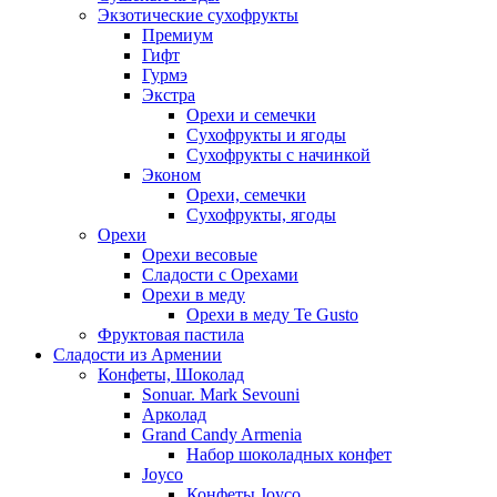
Экзотические сухофрукты
Премиум
Гифт
Гурмэ
Экстра
Орехи и семечки
Сухофрукты и ягоды
Сухофрукты с начинкой
Эконом
Орехи, семечки
Сухофрукты, ягоды
Орехи
Орехи весовые
Сладости с Орехами
Орехи в меду
Орехи в меду Te Gusto
Фруктовая пастила
Сладости из Армении
Конфеты, Шоколад
Sonuar. Mark Sevouni
Арколад
Grand Candy Armenia
Набор шоколадных конфет
Joyco
Конфеты Joyco