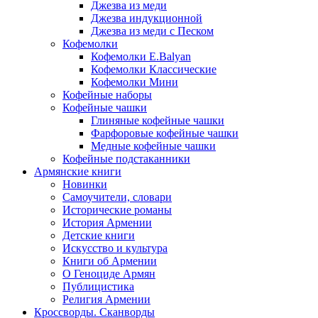
Джезва из меди
Джезва индукционной
Джезва из меди с Песком
Кофемолки
Кофемолки E.Balyan
Кофемолки Классические
Кофемолки Мини
Кофейные наборы
Кофейные чашки
Глиняные кофейные чашки
Фарфоровые кофейные чашки
Медные кофейные чашки
Кофейные подстаканники
Армянские книги
Новинки
Самоучители, словари
Исторические романы
История Армении
Детские книги
Иcкусство и культура
Книги об Армении
О Геноциде Армян
Публицистика
Религия Армении
Кроссворды. Сканворды