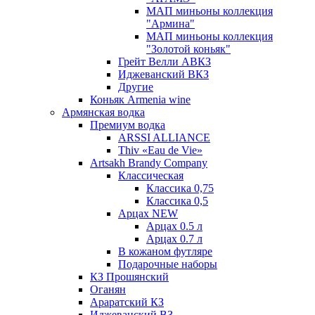
МАП миньоны коллекция
"Армина"
МАП миньоны коллекция
"Золотой коньяк"
Грейт Велли АВКЗ
Иджеванский ВКЗ
Другие
Коньяк Armenia wine
Армянская водка
Премиум водка
ARSSI ALLIANCE
Thiv «Eau de Vie»
Artsakh Brandy Company
Классическая
Классика 0,75
Классика 0,5
Арцах NEW
Арцах 0.5 л
Арцах 0.7 л
В кожаном футляре
Подарочные наборы
КЗ Прошянский
Оганян
Араратский КЗ
Иджеванский ВЗ