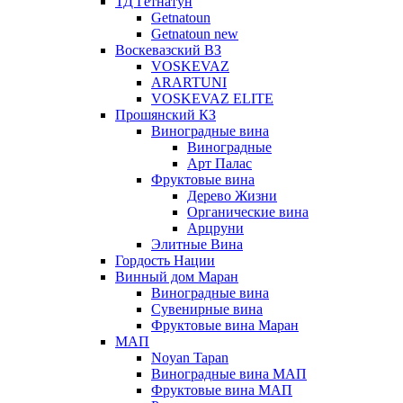
ТД Гетнатун
Getnatoun
Getnatoun new
Воскевазский ВЗ
VOSKEVAZ
ARARTUNI
VOSKEVAZ ELITE
Прошянский КЗ
Виноградные вина
Виноградные
Арт Палас
Фруктовые вина
Дерево Жизни
Органические вина
Арцруни
Элитные Вина
Гордость Нации
Винный дом Маран
Виноградные вина
Сувенирные вина
Фруктовые вина Маран
МАП
Noyan Tapan
Виноградные вина МАП
Фруктовые вина МАП