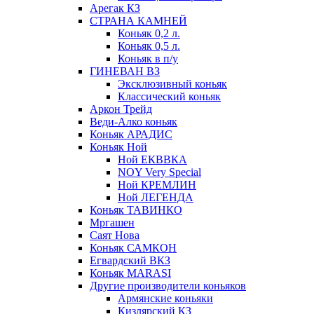
Арегак КЗ
СТРАНА КАМНЕЙ
Коньяк 0,2 л.
Коньяк 0,5 л.
Коньяк в п/у
ГИНЕВАН ВЗ
Эксклюзивный коньяк
Классический коньяк
Аркон Трейд
Веди-Алко коньяк
Коньяк АРАДИС
Коньяк Ной
Ной ЕКВВКА
NOY Very Special
Ной КРЕМЛИН
Ной ЛЕГЕНДА
Коньяк ТАВИНКО
Мргашен
Саят Нова
Коньяк САМКОН
Егвардский ВКЗ
Коньяк MARASI
Другие производители коньяков
Армянские коньяки
Кизлярский КЗ