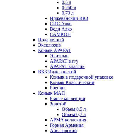
0,5 л
0,250 л
0,70 л
Иджеванский ВКЗ
СИС Алко
Веди Алко
САМКОН
Подарочный
Эксклюзив
Коньяк АРАРАТ
Элитные
АРАРАТ в п/у
АРАРАТ классик
ВКЗ Иджеванский
Коньяк в подарочной упаковке
Коньяк Классический
Бренди
Коньяк МАП
France коллекция
Золотой
Объем 0,5 л
Объем 0,7 л
АРМА коллекция
Горная Армения
Айвазовский