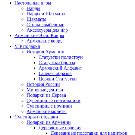
Настольные игры
Нарды
Нарды и Шахматы
Шахматы
Столы ломберные
Аксессуары для игр
Армянские Этно Ковры
Армянские ковры
VIP подарки
История Армении
Статуэтки полистоун
Статуэтки бронза
Армянский Алфавит
Галерея образов
Церкви.Статуэтки
История России
Мировые деятели
Подарки из Дерева
Сувенирные светильники
Сувенирные ночники
Армянские монеты
Сувениры и подарки
Подарки из Армении
Деревянные изделия
Деревянные подставки для напитков