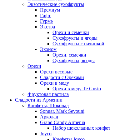
Экзотические сухофрукты
Премиум
Гифт
Гурмэ
Экстра
Орехи и семечки
Сухофрукты и ягоды
Сухофрукты с начинкой
Эконом
Орехи, семечки
Сухофрукты, ягоды
Орехи
Орехи весовые
Сладости с Орехами
Орехи в меду
Орехи в меду Te Gusto
Фруктовая пастила
Сладости из Армении
Конфеты, Шоколад
Sonuar. Mark Sevouni
Арколад
Grand Candy Armenia
Набор шоколадных конфет
Joyco
Конфеты Joyco