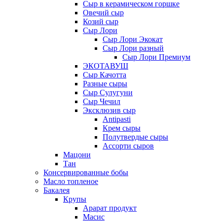
Сыр в керамическом горшке
Овечий сыр
Козий сыр
Сыр Лори
Сыр Лори Экокат
Сыр Лори разный
Сыр Лори Премиум
ЭКОТАВУШ
Сыр Качотта
Разные сыры
Сыр Сулугуни
Сыр Чечил
Эксклюзив сыр
Antipasti
Крем сыры
Полутвердые сыры
Ассорти сыров
Мацони
Тан
Консервированные бобы
Масло топленое
Бакалея
Крупы
Арарат продукт
Масис