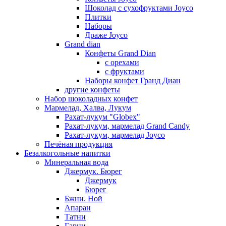
Шоколад с сухофруктами Joyco
Плитки
Наборы
Драже Joyco
Grand dian
Конфеты Grand Dian
с орехами
с фруктами
Наборы конфет Гранд Диан
другие конфеты
Набор шоколадных конфет
Мармелад, Халва, Лукум
Рахат-лукум "Globex"
Рахат-лукум, мармелад Grand Candy
Рахат-лукум, мармелад Joyco
Печёная продукция
Безалкогольные напитки
Минеральная вода
Джермук. Бюрег
Джермук
Бюрег
Бжни. Ной
Апаран
Татни
Гарни