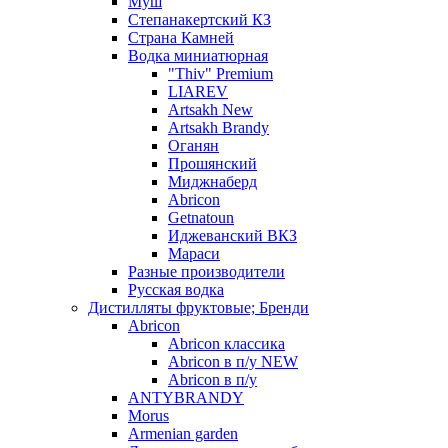
Муш
Степанакертский КЗ
Страна Камней
Водка миниатюрная
"Thiv" Premium
LIAREV
Artsakh New
Artsakh Brandy
Оганян
Прошянский
Миджнаберд
Abricon
Getnatoun
Иджеванский ВКЗ
Мараси
Разные производители
Русская водка
Дистилляты фруктовые; Бренди
Abricon
Abricon классика
Abricon в п/у NEW
Abricon в п/у
ANTYBRANDY
Morus
Armenian garden