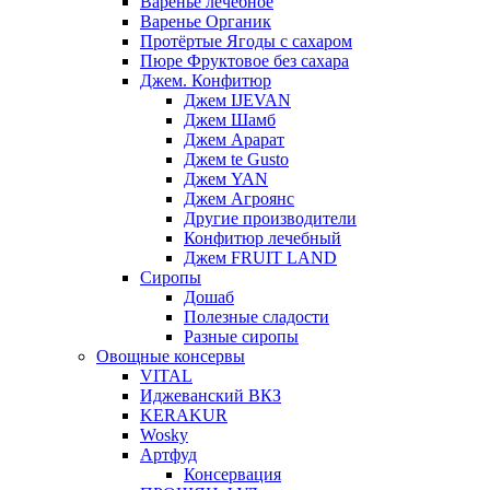
Варенье лечебное
Варенье Органик
Протёртые Ягоды с сахаром
Пюре Фруктовое без сахара
Джем. Конфитюр
Джем IJEVAN
Джем Шамб
Джем Арарат
Джем te Gusto
Джем YAN
Джем Агроянс
Другие производители
Конфитюр лечебный
Джем FRUIT LAND
Сиропы
Дошаб
Полезные сладости
Разные сиропы
Овощные консервы
VITAL
Иджеванский ВКЗ
KERAKUR
Wosky
Артфуд
Консервация