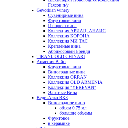
Гаясон п/у
Gevorkian winery
Сувенирные вина
Фруктовые вина
Геворкян вина
Коллекция АРИАЦ. АНАИС
Коллекция КОРОНА
Коллекция МИ ТАС
Креплёные вина
Абрикосовый Бренди
TIRANI. OLD CHINARI
Армения Вайн
Фруктовые вина
Виноградные вина
Коллекция ORRAN
Коллекция OLD ARMENIA
Коллекция "YEREVAN"
Элитные Вина
Веди-Алко ВКЗ
Виноградное вино
объем 0.75 мл
большие объемы
Фруктовое
в керамике