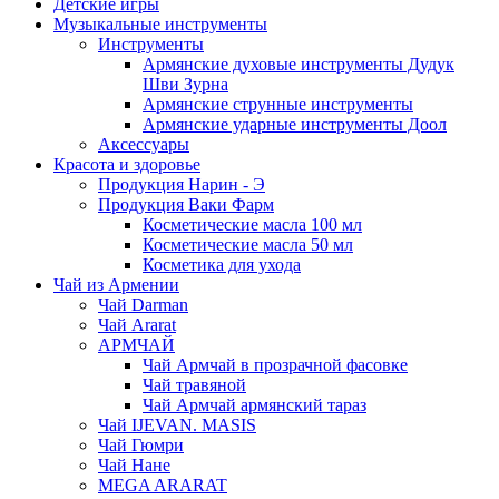
Детские игры
Музыкальные инструменты
Инструменты
Армянские духовые инструменты Дудук
Шви Зурна
Армянские струнные инструменты
Армянские ударные инструменты Доол
Аксессуары
Красота и здоровье
Продукция Нарин - Э
Продукция Ваки Фарм
Косметические масла 100 мл
Косметические масла 50 мл
Косметика для ухода
Чай из Армении
Чай Darman
Чай Ararat
АРМЧАЙ
Чай Армчай в прозрачной фасовке
Чай травяной
Чай Армчай армянский тараз
Чай IJEVAN. MASIS
Чай Гюмри
Чай Нане
MEGA ARARAT