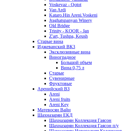
Voskevaz - Qotot
Van Ardi
Kataro.Hin Areni.Voskeni
Jraghatspanyan Winery
Old Bridge
Trinity - KOOR - Jan
Z'art, Tushpa, Keush
Старые вина
Иджеванский ВК3
Эксклюзивные вина
Виноградное
Большой объем
Вина 0,75 л
Старые
Сувенирные
Фруктовые
Аренийский ВЗ
Areni
Areni fruits
Areni Key
Матевосян Вайн
Шахназарян ЕКД
Шахназарян Коллекция Гаясон
Шахназарян Коллекция Гаясон п/у
Шахназарян Новогодняя Коллекция