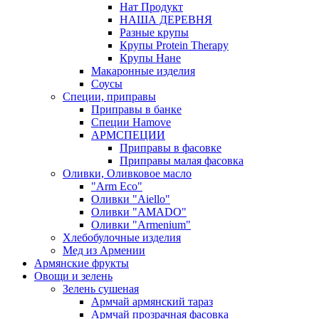
Нат Продукт
НАША ДЕРЕВНЯ
Разные крупы
Крупы Protein Therapy
Крупы Нане
Макаронные изделия
Соусы
Специи, приправы
Приправы в банке
Специи Hamove
АРМСПЕЦИИ
Приправы в фасовке
Приправы малая фасовка
Оливки, Оливковое масло
"Arm Eco"
Оливки "Aiello"
Оливки "AMADO"
Оливки "Armenium"
Хлебобулочные изделия
Мед из Армении
Армянские фрукты
Овощи и зелень
Зелень сушеная
Армчай армянский тараз
Армчай прозрачная фасовка