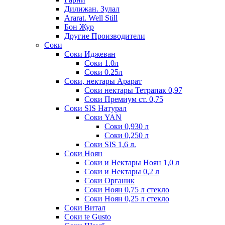
Дилижан. Зулал
Ararat. Well Still
Бон Жур
Другие Производители
Соки
Соки Иджеван
Соки 1.0л
Соки 0.25л
Соки, нектары Арарат
Соки нектары Тетрапак 0,97
Соки Премиум ст. 0,75
Соки SIS Натурал
Соки YAN
Соки 0,930 л
Соки 0,250 л
Соки SIS 1,6 л.
Соки Ноян
Соки и Нектары Ноян 1,0 л
Соки и Нектары 0,2 л
Соки Органик
Соки Ноян 0,75 л стекло
Соки Ноян 0,25 л стекло
Соки Витал
Соки te Gusto