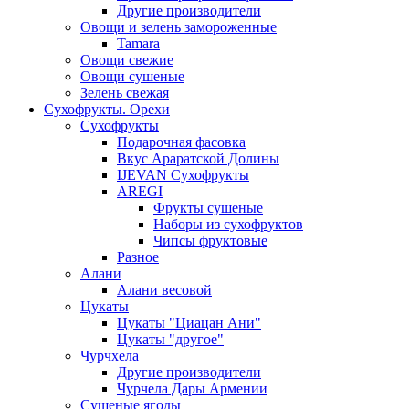
Другие производители
Овощи и зелень замороженные
Tamara
Овощи свежие
Овощи сушеные
Зелень свежая
Сухофрукты. Орехи
Сухофрукты
Подарочная фасовка
Вкус Араратской Долины
IJEVAN Сухофрукты
AREGI
Фрукты сушеные
Наборы из сухофруктов
Чипсы фруктовые
Разное
Алани
Алани весовой
Цукаты
Цукаты "Циацан Ани"
Цукаты "другое"
Чурчхела
Другие производители
Чурчела Дары Армении
Сушеные ягоды