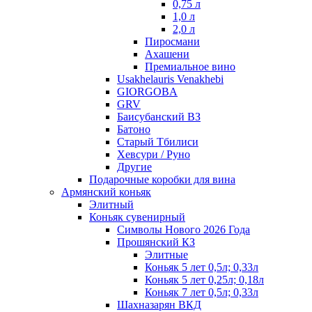
0,75 л
1,0 л
2,0 л
Пиросмани
Ахашени
Премиальное вино
Usakhelauris Venakhebi
GIORGOBA
GRV
Баисубанский ВЗ
Батоно
Старый Тбилиси
Хевсури / Руно
Другие
Подарочные коробки для вина
Армянский коньяк
Элитный
Коньяк сувенирный
Символы Нового 2026 Года
Прошянский КЗ
Элитные
Коньяк 5 лет 0,5л; 0,33л
Коньяк 5 лет 0,25л; 0,18л
Коньяк 7 лет 0,5л; 0,33л
Шахназарян ВКД