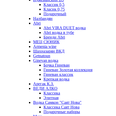
Классик 0,5
Класик 0,75
Подарочный
Налбандян
Abri
Abri VIRA DUET водка
Abri водка в тубе
Бренди Abri
МЕЦ СЮНИК
Armenia wine
Шахназарян ВКД
Getnatoun
Ginevan водка
Бочка Гиневан
Гиневан Золотая коллекция
Гиневан классик
Крепкая водка
Арегак К.З.
ВЕДИ АЛКО
Классика
Элитная
Водка Самкон "Саят Нова"
Классика Саят Нова
Подарочные наборы