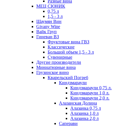
Разные вина
МЕЦ СЮНИК
0,75 л
1,5 - 3 л
Шаумян Вин
Givany Wine
Вайк Груп
Гиневан ВЗ
Фруктовые вина ГВЗ
Классические
Большой объем 1,5 - 3 л
Сувенирные
Другие производители
Миниатюрные вина
Грузинское вино
Кварельский Погреб
Киндзмараули
Киндзмараули 0,75 л.
Киндзмараули 1,0 л.
Киндзмараули 2,0 л.
Алазанская Долина
Алазанка 0,75 л
Алазанка 1,0 л
Алазанка 2,0 л
Саперави