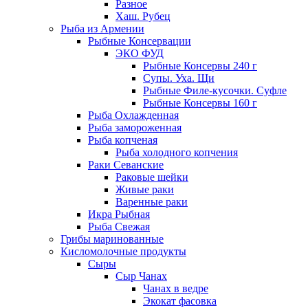
Разное
Хаш. Рубец
Рыба из Армении
Рыбные Консервации
ЭКО ФУД
Рыбные Консервы 240 г
Супы. Уха. Щи
Рыбные Филе-кусочки. Суфле
Рыбные Консервы 160 г
Рыба Охлажденная
Рыба замороженная
Рыба копченая
Рыба холодного копчения
Раки Севанские
Раковые шейки
Живые раки
Варенные раки
Икра Рыбная
Рыба Свежая
Грибы маринованные
Кисломолочные продукты
Сыры
Сыр Чанах
Чанах в ведре
Экокат фасовка