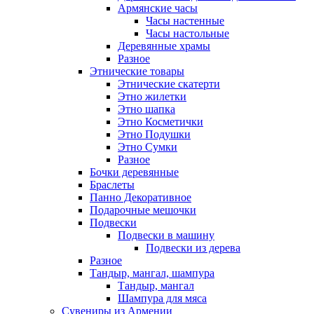
Армянские часы
Часы настенные
Часы настольные
Деревянные храмы
Разное
Этнические товары
Этнические скатерти
Этно жилетки
Этно шапка
Этно Косметички
Этно Подушки
Этно Сумки
Разное
Бочки деревянные
Браслеты
Панно Декоративное
Подарочные мешочки
Подвески
Подвески в машину
Подвески из дерева
Разное
Тандыр, мангал, шампура
Тандыр, мангал
Шампура для мяса
Сувениры из Армении