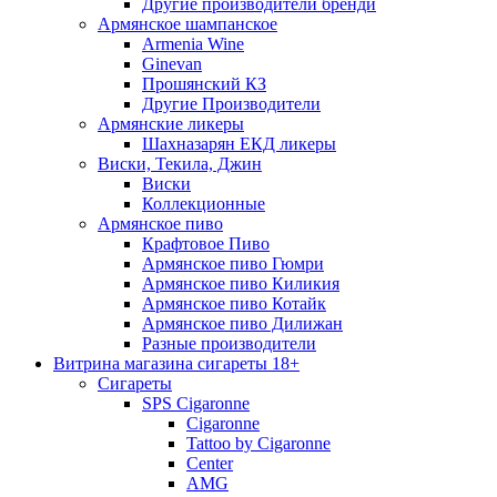
Другие производители бренди
Армянское шампанское
Armenia Wine
Ginevan
Прошянский КЗ
Другие Производители
Армянские ликеры
Шахназарян ЕКД ликеры
Виски, Текила, Джин
Виски
Коллекционные
Армянское пиво
Крафтовое Пиво
Армянское пиво Гюмри
Армянское пиво Киликия
Армянское пиво Котайк
Армянское пиво Дилижан
Разные производители
Витрина магазина сигареты 18+
Cигареты
SPS Cigaronne
Сigaronne
Tattoo by Cigaronne
Center
AMG