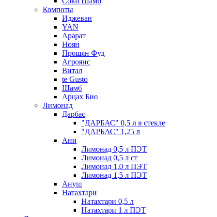
Соки Шамб
Компоты
Иджеван
YAN
Арарат
Ноян
Прошян Фуд
Агроянс
Витал
te Gusto
Шамб
Арцах Био
Лимонад
Дарбас
"ДАРБАС" 0,5 л в стекле
"ДАРБАС" 1,25 л
Ани
Лимонад 0,5 л ПЭТ
Лимонад 0,5 л ст
Лимонад 1,0 л ПЭТ
Лимонад 1,5 л ПЭТ
Ануш
Натахтари
Натахтари 0,5 л
Натахтари 1 л ПЭТ