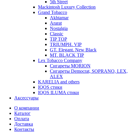
5th Street
Mackintosh Luxury Collection
Grand Tobacco
Akhtamar
Ararat
Nostalgia
Classic
TIP TOP
TRIUMPH. VIP
GT. Elegant. New Black
MT. BLACK TIP
Lex Tobacco Company
Сигареты MORION
Сигареты Democrat, SOPRANO, LEX,
ALEX
KARELIA and others
IQOS стики
IQOS ILUMA стики
Аксессуары
О компании
Каталог
Оплата
Доставка
Контакты