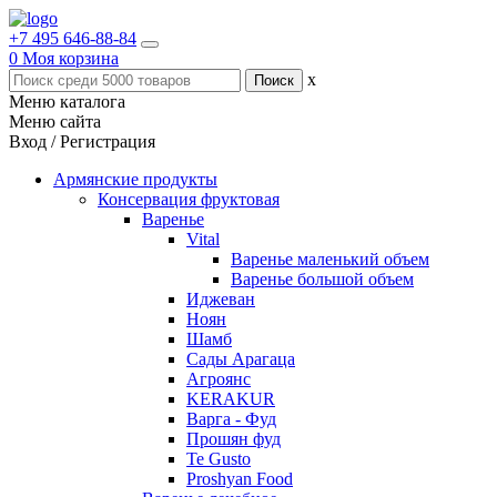
+7 495 646-88-84
0
Моя корзина
x
Меню каталога
Меню сайта
Вход / Регистрация
Армянские продукты
Консервация фруктовая
Варенье
Vital
Варенье маленький объем
Варенье большой объем
Иджеван
Ноян
Шамб
Сады Арагаца
Агроянс
KERAKUR
Варга - Фуд
Прошян фуд
Te Gusto
Proshyan Food