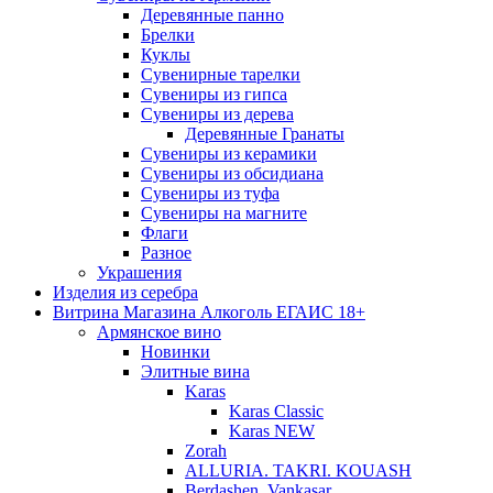
Деревянные панно
Брелки
Куклы
Сувенирные тарелки
Сувениры из гипса
Сувениры из дерева
Деревянные Гранаты
Сувениры из керамики
Сувениры из обсидиана
Сувениры из туфа
Сувениры на магните
Флаги
Разное
Украшения
Изделия из серебра
Витрина Магазина Алкоголь ЕГАИС 18+
Армянское вино
Новинки
Элитные вина
Karas
Karas Classic
Karas NEW
Zorah
ALLURIA. TAKRI. KOUASH
Berdashen. Vankasar