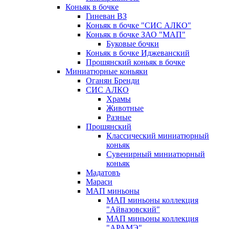
Коньяк в бочке
Гиневан ВЗ
Коньяк в бочке "СИС АЛКО"
Коньяк в бочке ЗАО "МАП"
Буковые бочки
Коньяк в бочке Иджеванский
Прошянский коньяк в бочке
Миниатюрные коньяки
Оганян Бренди
СИС АЛКО
Храмы
Животные
Разные
Прошянский
Классический миниатюрный
коньяк
Сувенирный миниатюрный
коньяк
Мадатовъ
Мараси
МАП миньоны
МАП миньоны коллекция
"Айвазовский"
МАП миньоны коллекция
"АРАМЭ"