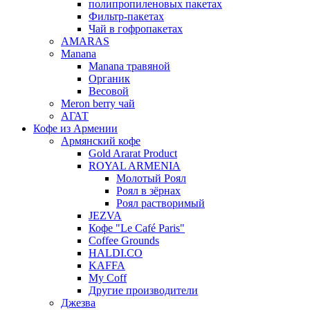
полипропиленовых пакетах
Фильтр-пакетах
Чай в гофропакетах
AMARAS
Manana
Manana травяной
Органик
Весовой
Meron berry чай
АГАТ
Кофе из Армении
Армянский кофе
Gold Ararat Product
ROYAL ARMENIA
Молотый Роял
Роял в зёрнах
Роял растворимый
JEZVA
Кофе "Le Café Paris"
Coffee Grounds
HALDI.CO
KAFFA
My Coff
Другие производители
Джезва