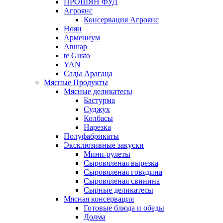
ПРОШЯН ФУД
Агроянс
Консервация Агроянс
Ноян
Армениум
Авшар
te Gusto
YAN
Сады Арагаца
Мясные Продукты
Мясные деликатесы
Бастурма
Суджух
Колбасы
Нарезка
Полуфабрикаты
Эксклюзивные закуски
Мини-рулеты
Сыровяленая вырезка
Сыровяленая говядина
Сыровяленая свинина
Сырные деликатесы
Мясная консервация
Готовые блюда и обеды
Долма