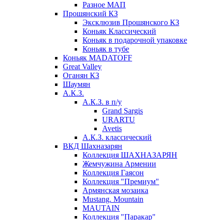
Разное МАП
Прошянский КЗ
Эксклюзив Прошянского КЗ
Коньяк Классический
Коньяк в подарочной упаковке
Коньяк в тубе
Коньяк MADATOFF
Great Valley
Оганян КЗ
Шаумян
А.К.З.
А.К.З. в п/у
Grand Sargis
URARTU
Avetis
А.К.З. классический
ВКД Шахназарян
Коллекция ШАХНАЗАРЯН
Жемчужина Армении
Коллекция Гаясон
Коллекция "Премиум"
Армянская мозаика
Mustang. Mountain
MAUTAIN
Коллекция "Паракар"