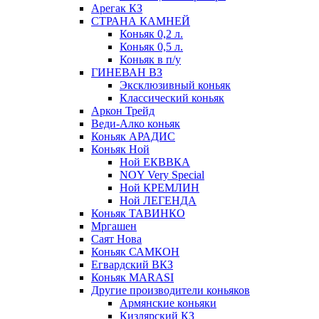
Арегак КЗ
СТРАНА КАМНЕЙ
Коньяк 0,2 л.
Коньяк 0,5 л.
Коньяк в п/у
ГИНЕВАН ВЗ
Эксклюзивный коньяк
Классический коньяк
Аркон Трейд
Веди-Алко коньяк
Коньяк АРАДИС
Коньяк Ной
Ной ЕКВВКА
NOY Very Special
Ной КРЕМЛИН
Ной ЛЕГЕНДА
Коньяк ТАВИНКО
Мргашен
Саят Нова
Коньяк САМКОН
Егвардский ВКЗ
Коньяк MARASI
Другие производители коньяков
Армянские коньяки
Кизлярский КЗ