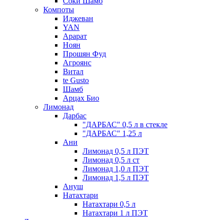
Соки Шамб
Компоты
Иджеван
YAN
Арарат
Ноян
Прошян Фуд
Агроянс
Витал
te Gusto
Шамб
Арцах Био
Лимонад
Дарбас
"ДАРБАС" 0,5 л в стекле
"ДАРБАС" 1,25 л
Ани
Лимонад 0,5 л ПЭТ
Лимонад 0,5 л ст
Лимонад 1,0 л ПЭТ
Лимонад 1,5 л ПЭТ
Ануш
Натахтари
Натахтари 0,5 л
Натахтари 1 л ПЭТ