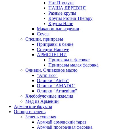
Нат Продукт
НАША ДЕРЕВНЯ
Разные крупы
Крупы Protein Therapy
Крупы Нане
Макаронные изделия
Соусы
Специи, приправы
Приправы в банке
Специи Hamove
АРМСПЕЦИИ
Приправы в фасовке
Приправы малая фасовка
Оливки, Оливковое масло
"Arm Eco"
Оливки "Aiello"
Оливки "AMADO"
Оливки "Armenium"
Хлебобулочные изделия
Мед из Армении
Армянские фрукты
Овощи и зелень
Зелень сушеная
Армчай армянский тараз
Армчай прозрачная фасовка