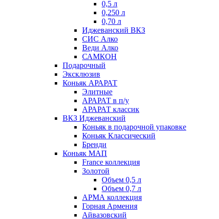
0,5 л
0,250 л
0,70 л
Иджеванский ВКЗ
СИС Алко
Веди Алко
САМКОН
Подарочный
Эксклюзив
Коньяк АРАРАТ
Элитные
АРАРАТ в п/у
АРАРАТ классик
ВКЗ Иджеванский
Коньяк в подарочной упаковке
Коньяк Классический
Бренди
Коньяк МАП
France коллекция
Золотой
Объем 0,5 л
Объем 0,7 л
АРМА коллекция
Горная Армения
Айвазовский