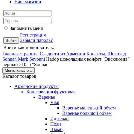
Наш магазин
Запомнить меня
Регистрация
Забыли пароль?
Войти как пользователь:
Главная страница
Сладости из Армении
Конфеты, Шоколад
Sonuar. Mark Sevouni
Набор шоколадных конфет "Эксклюзив"
черный 210гр "Sonuar"
Меню каталога
Каталог товаров
Армянские продукты
Консервация фруктовая
Варенье
Vital
Варенье маленький объем
Варенье большой объем
Иджеван
Ноян
Шамб