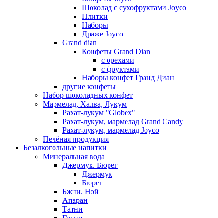
Шоколад с сухофруктами Joyco
Плитки
Наборы
Драже Joyco
Grand dian
Конфеты Grand Dian
с орехами
с фруктами
Наборы конфет Гранд Диан
другие конфеты
Набор шоколадных конфет
Мармелад, Халва, Лукум
Рахат-лукум "Globex"
Рахат-лукум, мармелад Grand Candy
Рахат-лукум, мармелад Joyco
Печёная продукция
Безалкогольные напитки
Минеральная вода
Джермук. Бюрег
Джермук
Бюрег
Бжни. Ной
Апаран
Татни
Гарни