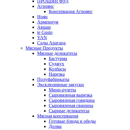
ПРОШЯН ФУД
Агроянс
Консервация Агроянс
Ноян
Армениум
Авшар
te Gusto
YAN
Сады Арагаца
Мясные Продукты
Мясные деликатесы
Бастурма
Суджух
Колбасы
Нарезка
Полуфабрикаты
Эксклюзивные закуски
Мини-рулеты
Сыровяленая вырезка
Сыровяленая говядина
Сыровяленая свинина
Сырные деликатесы
Мясная консервация
Готовые блюда и обеды
Долма