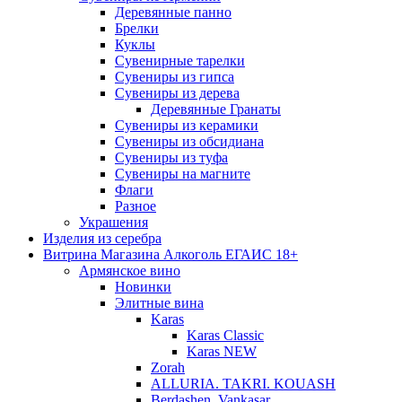
Деревянные панно
Брелки
Куклы
Сувенирные тарелки
Сувениры из гипса
Сувениры из дерева
Деревянные Гранаты
Сувениры из керамики
Сувениры из обсидиана
Сувениры из туфа
Сувениры на магните
Флаги
Разное
Украшения
Изделия из серебра
Витрина Магазина Алкоголь ЕГАИС 18+
Армянское вино
Новинки
Элитные вина
Karas
Karas Classic
Karas NEW
Zorah
ALLURIA. TAKRI. KOUASH
Berdashen. Vankasar