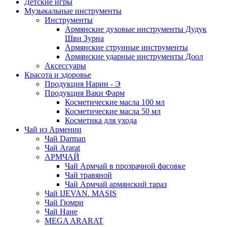
Детские игры
Музыкальные инструменты
Инструменты
Армянские духовые инструменты Дудук
Шви Зурна
Армянские струнные инструменты
Армянские ударные инструменты Доол
Аксессуары
Красота и здоровье
Продукция Нарин - Э
Продукция Ваки Фарм
Косметические масла 100 мл
Косметические масла 50 мл
Косметика для ухода
Чай из Армении
Чай Darman
Чай Ararat
АРМЧАЙ
Чай Армчай в прозрачной фасовке
Чай травяной
Чай Армчай армянский тараз
Чай IJEVAN. MASIS
Чай Гюмри
Чай Нане
MEGA ARARAT