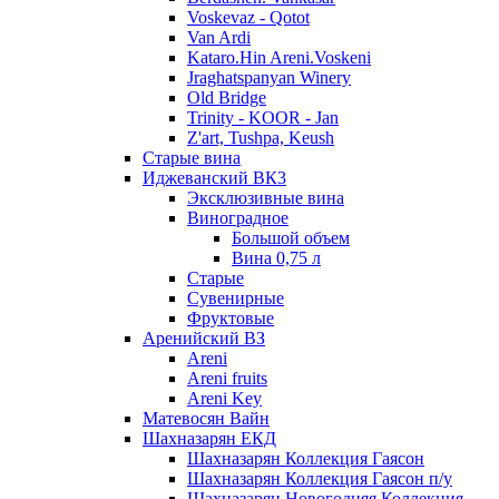
Voskevaz - Qotot
Van Ardi
Kataro.Hin Areni.Voskeni
Jraghatspanyan Winery
Old Bridge
Trinity - KOOR - Jan
Z'art, Tushpa, Keush
Старые вина
Иджеванский ВК3
Эксклюзивные вина
Виноградное
Большой объем
Вина 0,75 л
Старые
Сувенирные
Фруктовые
Аренийский ВЗ
Areni
Areni fruits
Areni Key
Матевосян Вайн
Шахназарян ЕКД
Шахназарян Коллекция Гаясон
Шахназарян Коллекция Гаясон п/у
Шахназарян Новогодняя Коллекция