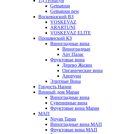
ТД Гетнатун
Getnatoun
Getnatoun new
Воскевазский ВЗ
VOSKEVAZ
ARARTUNI
VOSKEVAZ ELITE
Прошянский КЗ
Виноградные вина
Виноградные
Арт Палас
Фруктовые вина
Дерево Жизни
Органические вина
Арцруни
Элитные Вина
Гордость Нации
Винный дом Маран
Виноградные вина
Сувенирные вина
Фруктовые вина Маран
МАП
Noyan Tapan
Виноградные вина МАП
Фруктовые вина МАП