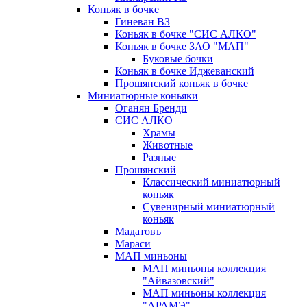
Коньяк в бочке
Гиневан ВЗ
Коньяк в бочке "СИС АЛКО"
Коньяк в бочке ЗАО "МАП"
Буковые бочки
Коньяк в бочке Иджеванский
Прошянский коньяк в бочке
Миниатюрные коньяки
Оганян Бренди
СИС АЛКО
Храмы
Животные
Разные
Прошянский
Классический миниатюрный
коньяк
Сувенирный миниатюрный
коньяк
Мадатовъ
Мараси
МАП миньоны
МАП миньоны коллекция
"Айвазовский"
МАП миньоны коллекция
"АРАМЭ"