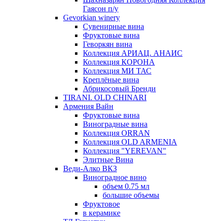
Гаясон п/у
Gevorkian winery
Сувенирные вина
Фруктовые вина
Геворкян вина
Коллекция АРИАЦ. АНАИС
Коллекция КОРОНА
Коллекция МИ ТАС
Креплёные вина
Абрикосовый Бренди
TIRANI. OLD CHINARI
Армения Вайн
Фруктовые вина
Виноградные вина
Коллекция ORRAN
Коллекция OLD ARMENIA
Коллекция "YEREVAN"
Элитные Вина
Веди-Алко ВКЗ
Виноградное вино
объем 0.75 мл
большие объемы
Фруктовое
в керамике