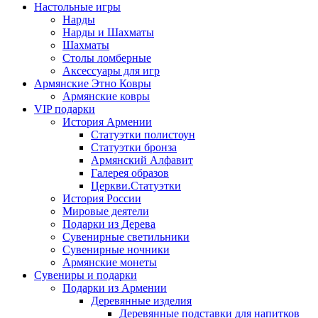
Настольные игры
Нарды
Нарды и Шахматы
Шахматы
Столы ломберные
Аксессуары для игр
Армянские Этно Ковры
Армянские ковры
VIP подарки
История Армении
Статуэтки полистоун
Статуэтки бронза
Армянский Алфавит
Галерея образов
Церкви.Статуэтки
История России
Мировые деятели
Подарки из Дерева
Сувенирные светильники
Сувенирные ночники
Армянские монеты
Сувениры и подарки
Подарки из Армении
Деревянные изделия
Деревянные подставки для напитков