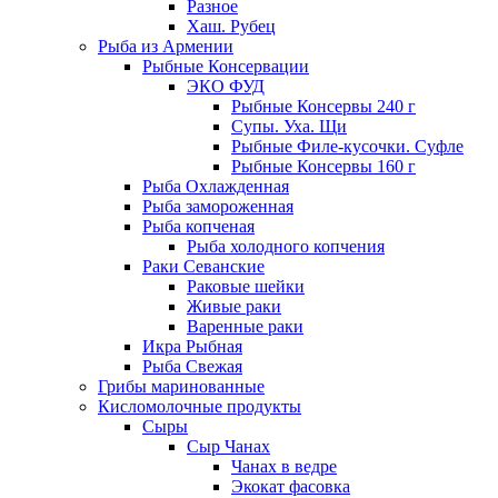
Разное
Хаш. Рубец
Рыба из Армении
Рыбные Консервации
ЭКО ФУД
Рыбные Консервы 240 г
Супы. Уха. Щи
Рыбные Филе-кусочки. Суфле
Рыбные Консервы 160 г
Рыба Охлажденная
Рыба замороженная
Рыба копченая
Рыба холодного копчения
Раки Севанские
Раковые шейки
Живые раки
Варенные раки
Икра Рыбная
Рыба Свежая
Грибы маринованные
Кисломолочные продукты
Сыры
Сыр Чанах
Чанах в ведре
Экокат фасовка