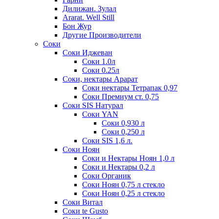
Дилижан. Зулал
Ararat. Well Still
Бон Жур
Другие Производители
Соки
Соки Иджеван
Соки 1.0л
Соки 0.25л
Соки, нектары Арарат
Соки нектары Тетрапак 0,97
Соки Премиум ст. 0,75
Соки SIS Натурал
Соки YAN
Соки 0,930 л
Соки 0,250 л
Соки SIS 1,6 л.
Соки Ноян
Соки и Нектары Ноян 1,0 л
Соки и Нектары 0,2 л
Соки Органик
Соки Ноян 0,75 л стекло
Соки Ноян 0,25 л стекло
Соки Витал
Соки te Gusto