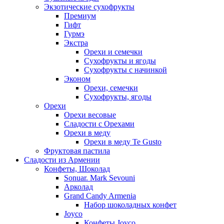
Экзотические сухофрукты
Премиум
Гифт
Гурмэ
Экстра
Орехи и семечки
Сухофрукты и ягоды
Сухофрукты с начинкой
Эконом
Орехи, семечки
Сухофрукты, ягоды
Орехи
Орехи весовые
Сладости с Орехами
Орехи в меду
Орехи в меду Te Gusto
Фруктовая пастила
Сладости из Армении
Конфеты, Шоколад
Sonuar. Mark Sevouni
Арколад
Grand Candy Armenia
Набор шоколадных конфет
Joyco
Конфеты Joyco