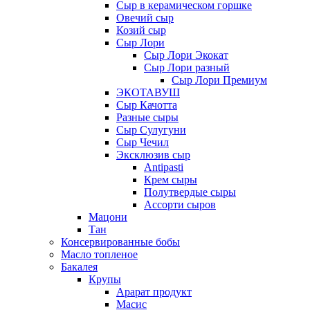
Сыр в керамическом горшке
Овечий сыр
Козий сыр
Сыр Лори
Сыр Лори Экокат
Сыр Лори разный
Сыр Лори Премиум
ЭКОТАВУШ
Сыр Качотта
Разные сыры
Сыр Сулугуни
Сыр Чечил
Эксклюзив сыр
Antipasti
Крем сыры
Полутвердые сыры
Ассорти сыров
Мацони
Тан
Консервированные бобы
Масло топленое
Бакалея
Крупы
Арарат продукт
Масис