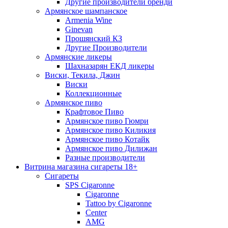
Другие производители бренди
Армянское шампанское
Armenia Wine
Ginevan
Прошянский КЗ
Другие Производители
Армянские ликеры
Шахназарян ЕКД ликеры
Виски, Текила, Джин
Виски
Коллекционные
Армянское пиво
Крафтовое Пиво
Армянское пиво Гюмри
Армянское пиво Киликия
Армянское пиво Котайк
Армянское пиво Дилижан
Разные производители
Витрина магазина сигареты 18+
Cигареты
SPS Cigaronne
Сigaronne
Tattoo by Cigaronne
Center
AMG