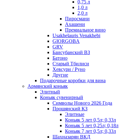
0,75 л
1,0 л
2,0 л
Пиросмани
Ахашени
Премиальное вино
Usakhelauris Venakhebi
GIORGOBA
GRV
Баисубанский ВЗ
Батоно
Старый Тбилиси
Хевсури / Руно
Другие
Подарочные коробки для вина
Армянский коньяк
Элитный
Коньяк сувенирный
Символы Нового 2026 Года
Прошянский КЗ
Элитные
Коньяк 5 лет 0,5л; 0,33л
Коньяк 5 лет 0,25л; 0,18л
Коньяк 7 лет 0,5л; 0,33л
Шахназарян ВКД