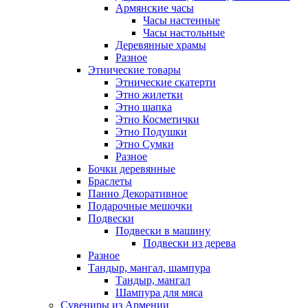
Армянские часы
Часы настенные
Часы настольные
Деревянные храмы
Разное
Этнические товары
Этнические скатерти
Этно жилетки
Этно шапка
Этно Косметички
Этно Подушки
Этно Сумки
Разное
Бочки деревянные
Браслеты
Панно Декоративное
Подарочные мешочки
Подвески
Подвески в машину
Подвески из дерева
Разное
Тандыр, мангал, шампура
Тандыр, мангал
Шампура для мяса
Сувениры из Армении