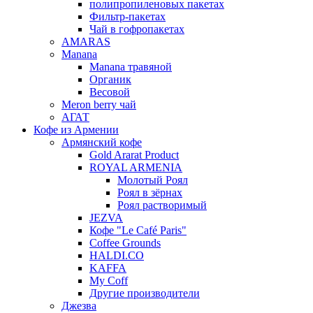
полипропиленовых пакетах
Фильтр-пакетах
Чай в гофропакетах
AMARAS
Manana
Manana травяной
Органик
Весовой
Meron berry чай
АГАТ
Кофе из Армении
Армянский кофе
Gold Ararat Product
ROYAL ARMENIA
Молотый Роял
Роял в зёрнах
Роял растворимый
JEZVA
Кофе "Le Café Paris"
Coffee Grounds
HALDI.CO
KAFFA
My Coff
Другие производители
Джезва