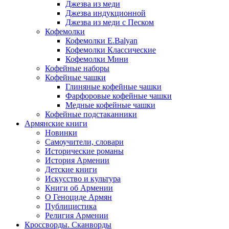
Джезва из меди
Джезва индукционной
Джезва из меди с Песком
Кофемолки
Кофемолки E.Balyan
Кофемолки Классические
Кофемолки Мини
Кофейные наборы
Кофейные чашки
Глиняные кофейные чашки
Фарфоровые кофейные чашки
Медные кофейные чашки
Кофейные подстаканники
Армянские книги
Новинки
Самоучители, словари
Исторические романы
История Армении
Детские книги
Иcкусство и культура
Книги об Армении
О Геноциде Армян
Публицистика
Религия Армении
Кроссворды. Сканворды