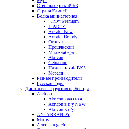
Муш
Степанакертский КЗ
Страна Камней
Водка миниатюрная
"Thiv" Premium
LIAREV
Artsakh New
Artsakh Brandy
Оганян
Прошянский
Миджнаберд
Abricon
Getnatoun
Иджеванский ВКЗ
Мараси
Разные производители
Русская водка
Дистилляты фруктовые; Бренди
Abricon
Abricon классика
Abricon в п/у NEW
Abricon в п/у
ANTYBRANDY
Morus
Armenian garden