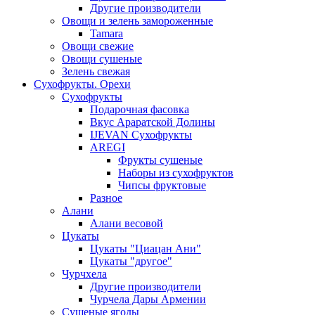
Другие производители
Овощи и зелень замороженные
Tamara
Овощи свежие
Овощи сушеные
Зелень свежая
Сухофрукты. Орехи
Сухофрукты
Подарочная фасовка
Вкус Араратской Долины
IJEVAN Сухофрукты
AREGI
Фрукты сушеные
Наборы из сухофруктов
Чипсы фруктовые
Разное
Алани
Алани весовой
Цукаты
Цукаты "Циацан Ани"
Цукаты "другое"
Чурчхела
Другие производители
Чурчела Дары Армении
Сушеные ягоды