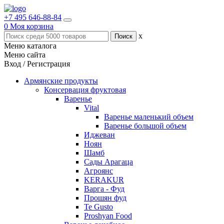
+7 495 646-88-84
0
Моя корзина
x
Меню каталога
Меню сайта
Вход / Регистрация
Армянские продукты
Консервация фруктовая
Варенье
Vital
Варенье маленький объем
Варенье большой объем
Иджеван
Ноян
Шамб
Сады Арагаца
Агроянс
KERAKUR
Варга - Фуд
Прошян фуд
Te Gusto
Proshyan Food