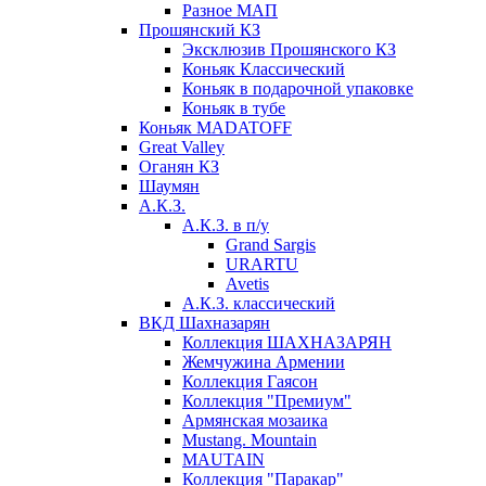
Разное МАП
Прошянский КЗ
Эксклюзив Прошянского КЗ
Коньяк Классический
Коньяк в подарочной упаковке
Коньяк в тубе
Коньяк MADATOFF
Great Valley
Оганян КЗ
Шаумян
А.К.З.
А.К.З. в п/у
Grand Sargis
URARTU
Avetis
А.К.З. классический
ВКД Шахназарян
Коллекция ШАХНАЗАРЯН
Жемчужина Армении
Коллекция Гаясон
Коллекция "Премиум"
Армянская мозаика
Mustang. Mountain
MAUTAIN
Коллекция "Паракар"