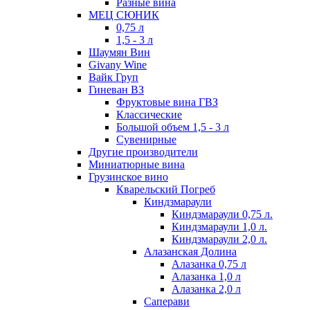
Разные вина
МЕЦ СЮНИК
0,75 л
1,5 - 3 л
Шаумян Вин
Givany Wine
Вайк Груп
Гиневан ВЗ
Фруктовые вина ГВЗ
Классические
Большой объем 1,5 - 3 л
Сувенирные
Другие производители
Миниатюрные вина
Грузинское вино
Кварельский Погреб
Киндзмараули
Киндзмараули 0,75 л.
Киндзмараули 1,0 л.
Киндзмараули 2,0 л.
Алазанская Долина
Алазанка 0,75 л
Алазанка 1,0 л
Алазанка 2,0 л
Саперави