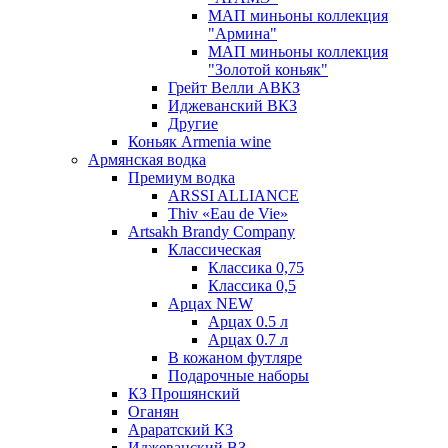
МАП миньоны коллекция
"Армина"
МАП миньоны коллекция
"Золотой коньяк"
Грейт Велли АВКЗ
Иджеванский ВКЗ
Другие
Коньяк Armenia wine
Армянская водка
Премиум водка
ARSSI ALLIANCE
Thiv «Eau de Vie»
Artsakh Brandy Company
Классическая
Классика 0,75
Классика 0,5
Арцах NEW
Арцах 0.5 л
Арцах 0.7 л
В кожаном футляре
Подарочные наборы
КЗ Прошянский
Оганян
Араратский КЗ
Иджеванский ВЗ