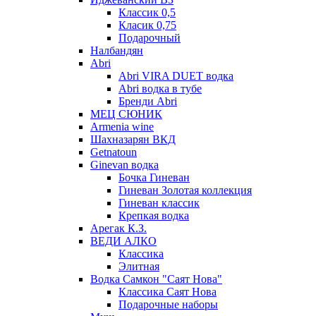
Классик 0,5
Класик 0,75
Подарочный
Налбандян
Abri
Abri VIRA DUET водка
Abri водка в тубе
Бренди Abri
МЕЦ СЮНИК
Armenia wine
Шахназарян ВКД
Getnatoun
Ginevan водка
Бочка Гиневан
Гиневан Золотая коллекция
Гиневан классик
Крепкая водка
Арегак К.З.
ВЕДИ АЛКО
Классика
Элитная
Водка Самкон "Саят Нова"
Классика Саят Нова
Подарочные наборы