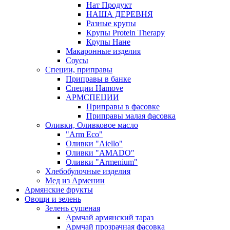
Нат Продукт
НАША ДЕРЕВНЯ
Разные крупы
Крупы Protein Therapy
Крупы Нане
Макаронные изделия
Соусы
Специи, приправы
Приправы в банке
Специи Hamove
АРМСПЕЦИИ
Приправы в фасовке
Приправы малая фасовка
Оливки, Оливковое масло
"Arm Eco"
Оливки "Aiello"
Оливки "AMADO"
Оливки "Armenium"
Хлебобулочные изделия
Мед из Армении
Армянские фрукты
Овощи и зелень
Зелень сушеная
Армчай армянский тараз
Армчай прозрачная фасовка