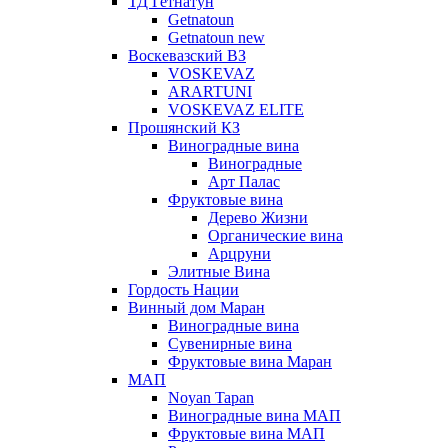
ТД Гетнатун
Getnatoun
Getnatoun new
Воскевазский ВЗ
VOSKEVAZ
ARARTUNI
VOSKEVAZ ELITE
Прошянский КЗ
Виноградные вина
Виноградные
Арт Палас
Фруктовые вина
Дерево Жизни
Органические вина
Арцруни
Элитные Вина
Гордость Нации
Винный дом Маран
Виноградные вина
Сувенирные вина
Фруктовые вина Маран
МАП
Noyan Tapan
Виноградные вина МАП
Фруктовые вина МАП