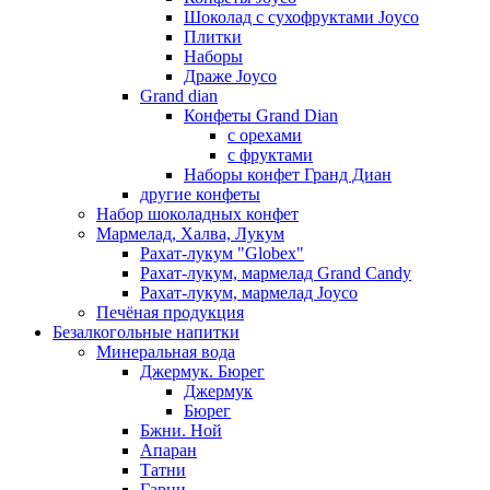
Шоколад с сухофруктами Joyco
Плитки
Наборы
Драже Joyco
Grand dian
Конфеты Grand Dian
с орехами
с фруктами
Наборы конфет Гранд Диан
другие конфеты
Набор шоколадных конфет
Мармелад, Халва, Лукум
Рахат-лукум "Globex"
Рахат-лукум, мармелад Grand Candy
Рахат-лукум, мармелад Joyco
Печёная продукция
Безалкогольные напитки
Минеральная вода
Джермук. Бюрег
Джермук
Бюрег
Бжни. Ной
Апаран
Татни
Гарни