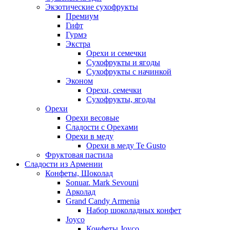
Экзотические сухофрукты
Премиум
Гифт
Гурмэ
Экстра
Орехи и семечки
Сухофрукты и ягоды
Сухофрукты с начинкой
Эконом
Орехи, семечки
Сухофрукты, ягоды
Орехи
Орехи весовые
Сладости с Орехами
Орехи в меду
Орехи в меду Te Gusto
Фруктовая пастила
Сладости из Армении
Конфеты, Шоколад
Sonuar. Mark Sevouni
Арколад
Grand Candy Armenia
Набор шоколадных конфет
Joyco
Конфеты Joyco