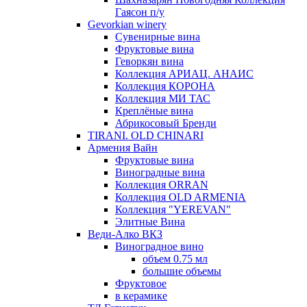
Гаясон п/у
Gevorkian winery
Сувенирные вина
Фруктовые вина
Геворкян вина
Коллекция АРИАЦ. АНАИС
Коллекция КОРОНА
Коллекция МИ ТАС
Креплёные вина
Абрикосовый Бренди
TIRANI. OLD CHINARI
Армения Вайн
Фруктовые вина
Виноградные вина
Коллекция ORRAN
Коллекция OLD ARMENIA
Коллекция "YEREVAN"
Элитные Вина
Веди-Алко ВКЗ
Виноградное вино
объем 0.75 мл
большие объемы
Фруктовое
в керамике