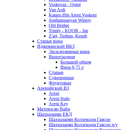
Voskevaz - Qotot
Van Ardi
Kataro.Hin Areni.Voskeni
Jraghatspanyan Winery
Old Bridge
Trinity - KOOR - Jan
Z'art, Tushpa, Keush
Старые вина
Иджеванский ВК3
Эксклюзивные вина
Виноградное
Большой объем
Вина 0,75 л
Старые
Сувенирные
Фруктовые
Аренийский ВЗ
Areni
Areni fruits
Areni Key
Матевосян Вайн
Шахназарян ЕКД
Шахназарян Коллекция Гаясон
Шахназарян Коллекция Гаясон п/у
Шахназарян Новогодняя Коллекция