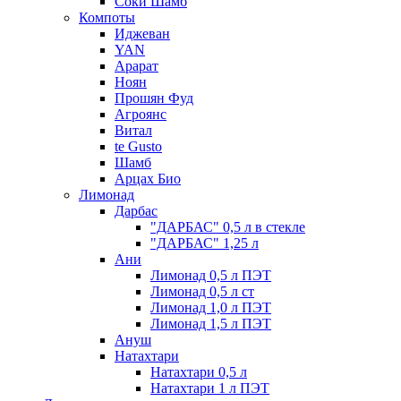
Соки Шамб
Компоты
Иджеван
YAN
Арарат
Ноян
Прошян Фуд
Агроянс
Витал
te Gusto
Шамб
Арцах Био
Лимонад
Дарбас
"ДАРБАС" 0,5 л в стекле
"ДАРБАС" 1,25 л
Ани
Лимонад 0,5 л ПЭТ
Лимонад 0,5 л ст
Лимонад 1,0 л ПЭТ
Лимонад 1,5 л ПЭТ
Ануш
Натахтари
Натахтари 0,5 л
Натахтари 1 л ПЭТ