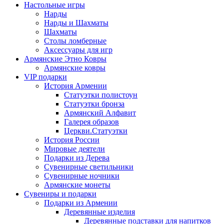
Настольные игры
Нарды
Нарды и Шахматы
Шахматы
Столы ломберные
Аксессуары для игр
Армянские Этно Ковры
Армянские ковры
VIP подарки
История Армении
Статуэтки полистоун
Статуэтки бронза
Армянский Алфавит
Галерея образов
Церкви.Статуэтки
История России
Мировые деятели
Подарки из Дерева
Сувенирные светильники
Сувенирные ночники
Армянские монеты
Сувениры и подарки
Подарки из Армении
Деревянные изделия
Деревянные подставки для напитков