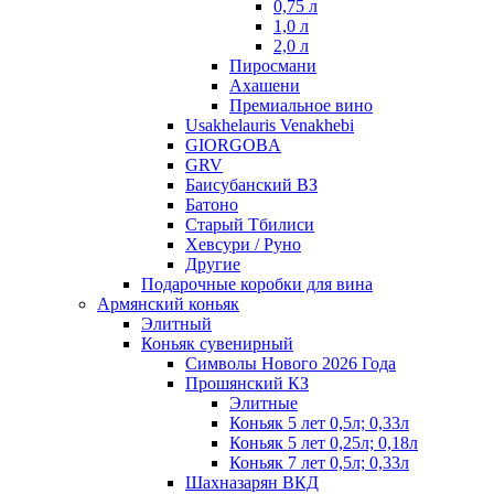
0,75 л
1,0 л
2,0 л
Пиросмани
Ахашени
Премиальное вино
Usakhelauris Venakhebi
GIORGOBA
GRV
Баисубанский ВЗ
Батоно
Старый Тбилиси
Хевсури / Руно
Другие
Подарочные коробки для вина
Армянский коньяк
Элитный
Коньяк сувенирный
Символы Нового 2026 Года
Прошянский КЗ
Элитные
Коньяк 5 лет 0,5л; 0,33л
Коньяк 5 лет 0,25л; 0,18л
Коньяк 7 лет 0,5л; 0,33л
Шахназарян ВКД