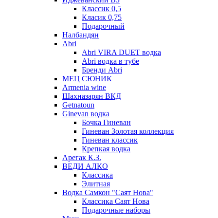
Классик 0,5
Класик 0,75
Подарочный
Налбандян
Abri
Abri VIRA DUET водка
Abri водка в тубе
Бренди Abri
МЕЦ СЮНИК
Armenia wine
Шахназарян ВКД
Getnatoun
Ginevan водка
Бочка Гиневан
Гиневан Золотая коллекция
Гиневан классик
Крепкая водка
Арегак К.З.
ВЕДИ АЛКО
Классика
Элитная
Водка Самкон "Саят Нова"
Классика Саят Нова
Подарочные наборы