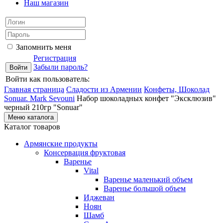
Наш магазин
Запомнить меня
Регистрация
Забыли пароль?
Войти как пользователь:
Главная страница
Сладости из Армении
Конфеты, Шоколад
Sonuar. Mark Sevouni
Набор шоколадных конфет "Эксклюзив"
черный 210гр "Sonuar"
Меню каталога
Каталог товаров
Армянские продукты
Консервация фруктовая
Варенье
Vital
Варенье маленький объем
Варенье большой объем
Иджеван
Ноян
Шамб