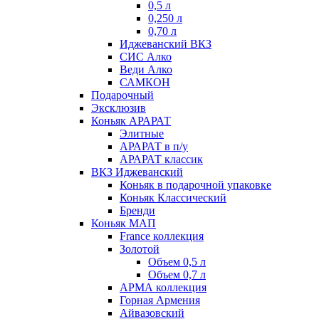
0,5 л
0,250 л
0,70 л
Иджеванский ВКЗ
СИС Алко
Веди Алко
САМКОН
Подарочный
Эксклюзив
Коньяк АРАРАТ
Элитные
АРАРАТ в п/у
АРАРАТ классик
ВКЗ Иджеванский
Коньяк в подарочной упаковке
Коньяк Классический
Бренди
Коньяк МАП
France коллекция
Золотой
Объем 0,5 л
Объем 0,7 л
АРМА коллекция
Горная Армения
Айвазовский