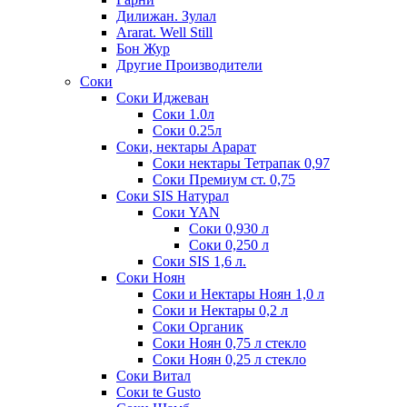
Дилижан. Зулал
Ararat. Well Still
Бон Жур
Другие Производители
Соки
Соки Иджеван
Соки 1.0л
Соки 0.25л
Соки, нектары Арарат
Соки нектары Тетрапак 0,97
Соки Премиум ст. 0,75
Соки SIS Натурал
Соки YAN
Соки 0,930 л
Соки 0,250 л
Соки SIS 1,6 л.
Соки Ноян
Соки и Нектары Ноян 1,0 л
Соки и Нектары 0,2 л
Соки Органик
Соки Ноян 0,75 л стекло
Соки Ноян 0,25 л стекло
Соки Витал
Соки te Gusto