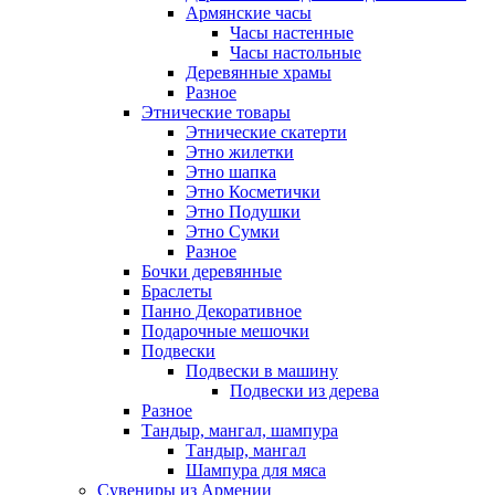
Армянские часы
Часы настенные
Часы настольные
Деревянные храмы
Разное
Этнические товары
Этнические скатерти
Этно жилетки
Этно шапка
Этно Косметички
Этно Подушки
Этно Сумки
Разное
Бочки деревянные
Браслеты
Панно Декоративное
Подарочные мешочки
Подвески
Подвески в машину
Подвески из дерева
Разное
Тандыр, мангал, шампура
Тандыр, мангал
Шампура для мяса
Сувениры из Армении