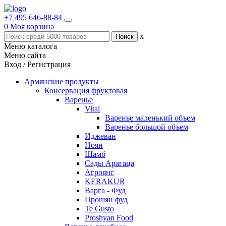
+7 495 646-88-84
0
Моя корзина
x
Меню каталога
Меню сайта
Вход / Регистрация
Армянские продукты
Консервация фруктовая
Варенье
Vital
Варенье маленький объем
Варенье большой объем
Иджеван
Ноян
Шамб
Сады Арагаца
Агроянс
KERAKUR
Варга - Фуд
Прошян фуд
Te Gusto
Proshyan Food