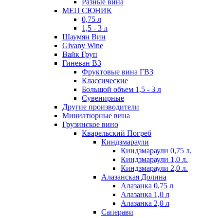
Разные вина
МЕЦ СЮНИК
0,75 л
1,5 - 3 л
Шаумян Вин
Givany Wine
Вайк Груп
Гиневан ВЗ
Фруктовые вина ГВЗ
Классические
Большой объем 1,5 - 3 л
Сувенирные
Другие производители
Миниатюрные вина
Грузинское вино
Кварельский Погреб
Киндзмараули
Киндзмараули 0,75 л.
Киндзмараули 1,0 л.
Киндзмараули 2,0 л.
Алазанская Долина
Алазанка 0,75 л
Алазанка 1,0 л
Алазанка 2,0 л
Саперави