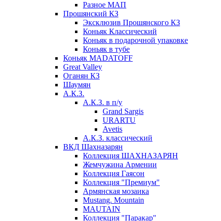
Разное МАП
Прошянский КЗ
Эксклюзив Прошянского КЗ
Коньяк Классический
Коньяк в подарочной упаковке
Коньяк в тубе
Коньяк MADATOFF
Great Valley
Оганян КЗ
Шаумян
А.К.З.
А.К.З. в п/у
Grand Sargis
URARTU
Avetis
А.К.З. классический
ВКД Шахназарян
Коллекция ШАХНАЗАРЯН
Жемчужина Армении
Коллекция Гаясон
Коллекция "Премиум"
Армянская мозаика
Mustang. Mountain
MAUTAIN
Коллекция "Паракар"