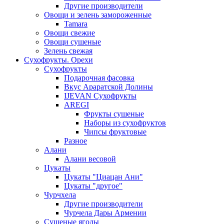
Другие производители
Овощи и зелень замороженные
Tamara
Овощи свежие
Овощи сушеные
Зелень свежая
Сухофрукты. Орехи
Сухофрукты
Подарочная фасовка
Вкус Араратской Долины
IJEVAN Сухофрукты
AREGI
Фрукты сушеные
Наборы из сухофруктов
Чипсы фруктовые
Разное
Алани
Алани весовой
Цукаты
Цукаты "Циацан Ани"
Цукаты "другое"
Чурчхела
Другие производители
Чурчела Дары Армении
Сушеные ягоды