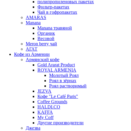
полипропиленовых пакетах
Фильтр-пакетах
Чай в гофропакетах
AMARAS
Manana
Manana травяной
Органик
Весовой
Meron berry чай
АГАТ
Кофе из Армении
Армянский кофе
Gold Ararat Product
ROYAL ARMENIA
Молотый Роял
Роял в зёрнах
Роял растворимый
JEZVA
Кофе "Le Café Paris"
Coffee Grounds
HALDI.CO
KAFFA
My Coff
Другие производители
Джезва