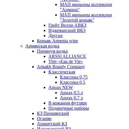
МАП миньоны коллекция
"Армина"
МАП миньоны коллекция
"Золотой коньяк"
Грейт Велли АВКЗ
Иджеванский ВКЗ
Другие
Коньяк Armenia wine
Армянская водка
Премиум водка
ARSSI ALLIANCE
Thiv «Eau de Vie»
Artsakh Brandy Company
Классическая
Классика 0,75
Классика 0,5
Арцах NEW
Арцах 0.5 л
Арцах 0.7 л
В кожаном футляре
Подарочные наборы
КЗ Прошянский
Оганян
Араратский КЗ
Иджеванский ВЗ