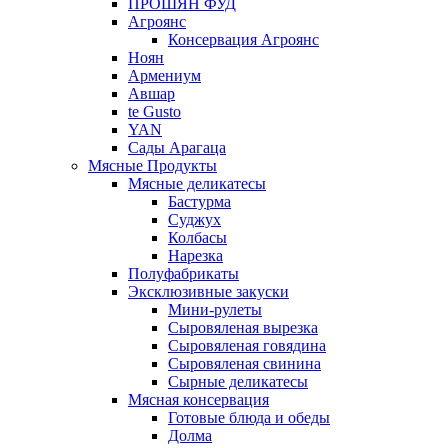
ПРОШЯН ФУД
Агроянс
Консервация Агроянс
Ноян
Армениум
Авшар
te Gusto
YAN
Сады Арагаца
Мясные Продукты
Мясные деликатесы
Бастурма
Суджух
Колбасы
Нарезка
Полуфабрикаты
Эксклюзивные закуски
Мини-рулеты
Сыровяленая вырезка
Сыровяленая говядина
Сыровяленая свинина
Сырные деликатесы
Мясная консервация
Готовые блюда и обеды
Долма