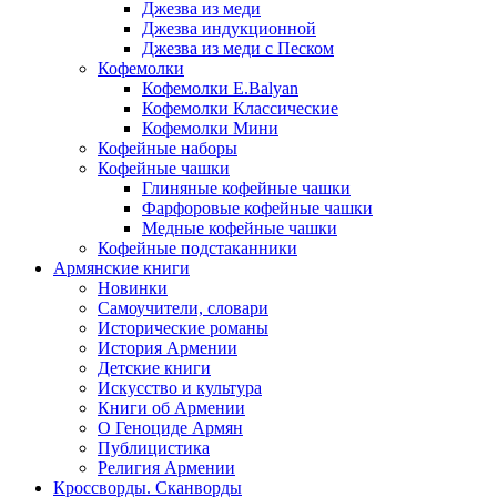
Джезва из меди
Джезва индукционной
Джезва из меди с Песком
Кофемолки
Кофемолки E.Balyan
Кофемолки Классические
Кофемолки Мини
Кофейные наборы
Кофейные чашки
Глиняные кофейные чашки
Фарфоровые кофейные чашки
Медные кофейные чашки
Кофейные подстаканники
Армянские книги
Новинки
Самоучители, словари
Исторические романы
История Армении
Детские книги
Иcкусство и культура
Книги об Армении
О Геноциде Армян
Публицистика
Религия Армении
Кроссворды. Сканворды