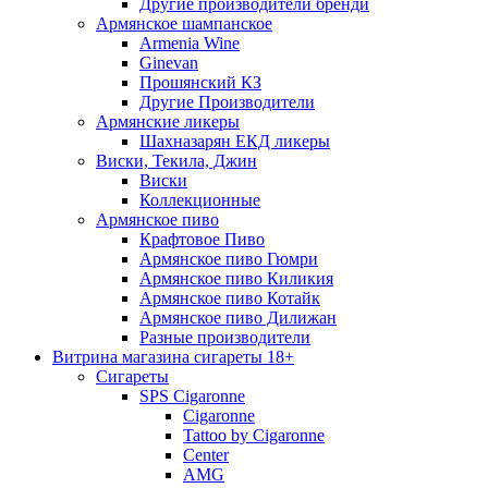
Другие производители бренди
Армянское шампанское
Armenia Wine
Ginevan
Прошянский КЗ
Другие Производители
Армянские ликеры
Шахназарян ЕКД ликеры
Виски, Текила, Джин
Виски
Коллекционные
Армянское пиво
Крафтовое Пиво
Армянское пиво Гюмри
Армянское пиво Киликия
Армянское пиво Котайк
Армянское пиво Дилижан
Разные производители
Витрина магазина сигареты 18+
Cигареты
SPS Cigaronne
Сigaronne
Tattoo by Cigaronne
Center
AMG