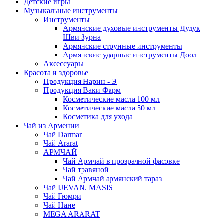
Детские игры
Музыкальные инструменты
Инструменты
Армянские духовые инструменты Дудук
Шви Зурна
Армянские струнные инструменты
Армянские ударные инструменты Доол
Аксессуары
Красота и здоровье
Продукция Нарин - Э
Продукция Ваки Фарм
Косметические масла 100 мл
Косметические масла 50 мл
Косметика для ухода
Чай из Армении
Чай Darman
Чай Ararat
АРМЧАЙ
Чай Армчай в прозрачной фасовке
Чай травяной
Чай Армчай армянский тараз
Чай IJEVAN. MASIS
Чай Гюмри
Чай Нане
MEGA ARARAT