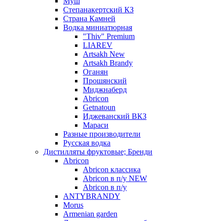
Муш
Степанакертский КЗ
Страна Камней
Водка миниатюрная
"Thiv" Premium
LIAREV
Artsakh New
Artsakh Brandy
Оганян
Прошянский
Миджнаберд
Abricon
Getnatoun
Иджеванский ВКЗ
Мараси
Разные производители
Русская водка
Дистилляты фруктовые; Бренди
Abricon
Abricon классика
Abricon в п/у NEW
Abricon в п/у
ANTYBRANDY
Morus
Armenian garden