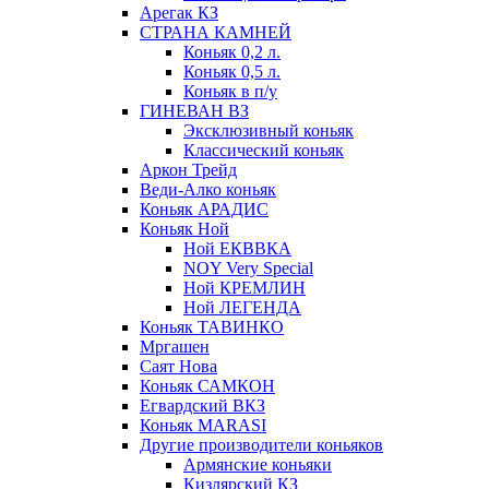
Арегак КЗ
СТРАНА КАМНЕЙ
Коньяк 0,2 л.
Коньяк 0,5 л.
Коньяк в п/у
ГИНЕВАН ВЗ
Эксклюзивный коньяк
Классический коньяк
Аркон Трейд
Веди-Алко коньяк
Коньяк АРАДИС
Коньяк Ной
Ной ЕКВВКА
NOY Very Special
Ной КРЕМЛИН
Ной ЛЕГЕНДА
Коньяк ТАВИНКО
Мргашен
Саят Нова
Коньяк САМКОН
Егвардский ВКЗ
Коньяк MARASI
Другие производители коньяков
Армянские коньяки
Кизлярский КЗ