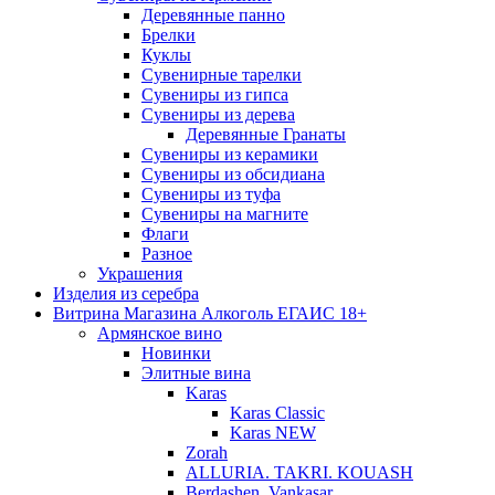
Деревянные панно
Брелки
Куклы
Сувенирные тарелки
Сувениры из гипса
Сувениры из дерева
Деревянные Гранаты
Сувениры из керамики
Сувениры из обсидиана
Сувениры из туфа
Сувениры на магните
Флаги
Разное
Украшения
Изделия из серебра
Витрина Магазина Алкоголь ЕГАИС 18+
Армянское вино
Новинки
Элитные вина
Karas
Karas Classic
Karas NEW
Zorah
ALLURIA. TAKRI. KOUASH
Berdashen. Vankasar