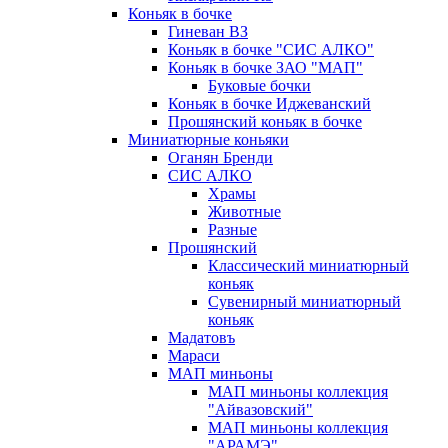
Коньяк в бочке
Гиневан ВЗ
Коньяк в бочке "СИС АЛКО"
Коньяк в бочке ЗАО "МАП"
Буковые бочки
Коньяк в бочке Иджеванский
Прошянский коньяк в бочке
Миниатюрные коньяки
Оганян Бренди
СИС АЛКО
Храмы
Животные
Разные
Прошянский
Классический миниатюрный
коньяк
Сувенирный миниатюрный
коньяк
Мадатовъ
Мараси
МАП миньоны
МАП миньоны коллекция
"Айвазовский"
МАП миньоны коллекция
"АРАМЭ"