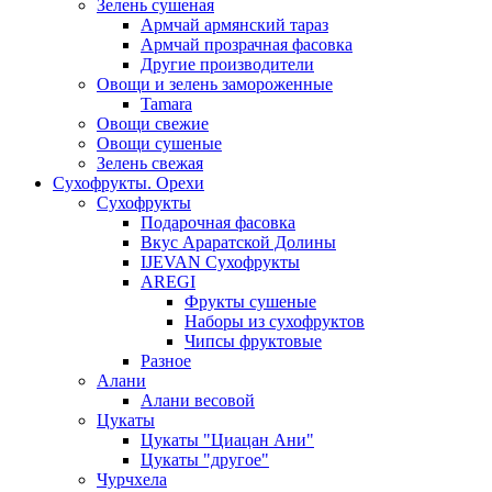
Зелень сушеная
Армчай армянский тараз
Армчай прозрачная фасовка
Другие производители
Овощи и зелень замороженные
Tamara
Овощи свежие
Овощи сушеные
Зелень свежая
Сухофрукты. Орехи
Сухофрукты
Подарочная фасовка
Вкус Араратской Долины
IJEVAN Сухофрукты
AREGI
Фрукты сушеные
Наборы из сухофруктов
Чипсы фруктовые
Разное
Алани
Алани весовой
Цукаты
Цукаты "Циацан Ани"
Цукаты "другое"
Чурчхела