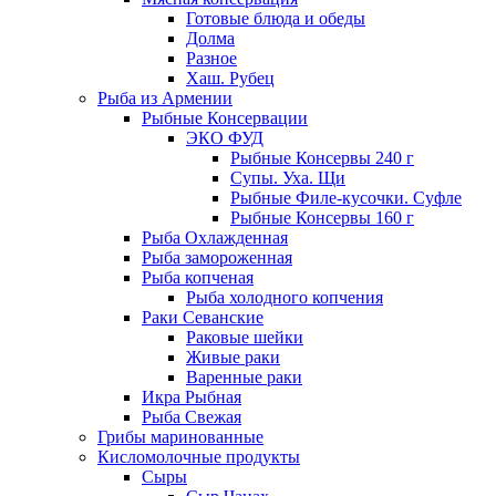
Готовые блюда и обеды
Долма
Разное
Хаш. Рубец
Рыба из Армении
Рыбные Консервации
ЭКО ФУД
Рыбные Консервы 240 г
Супы. Уха. Щи
Рыбные Филе-кусочки. Суфле
Рыбные Консервы 160 г
Рыба Охлажденная
Рыба замороженная
Рыба копченая
Рыба холодного копчения
Раки Севанские
Раковые шейки
Живые раки
Варенные раки
Икра Рыбная
Рыба Свежая
Грибы маринованные
Кисломолочные продукты
Сыры