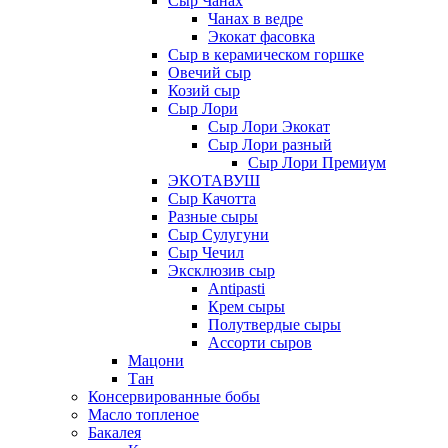
Сыр Чанах
Чанах в ведре
Экокат фасовка
Сыр в керамическом горшке
Овечий сыр
Козий сыр
Сыр Лори
Сыр Лори Экокат
Сыр Лори разный
Сыр Лори Премиум
ЭКОТАВУШ
Сыр Качотта
Разные сыры
Сыр Сулугуни
Сыр Чечил
Эксклюзив сыр
Antipasti
Крем сыры
Полутвердые сыры
Ассорти сыров
Мацони
Тан
Консервированные бобы
Масло топленое
Бакалея