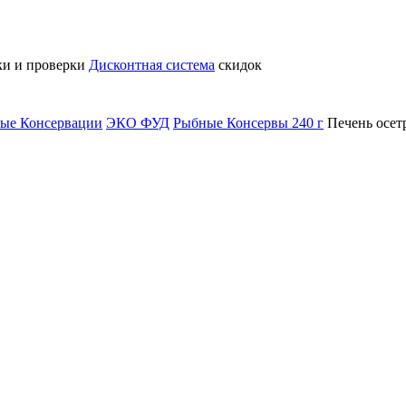
ки и проверки
Дисконтная система
скидок
ые Консервации
ЭКО ФУД
Рыбные Консервы 240 г
Печень осе