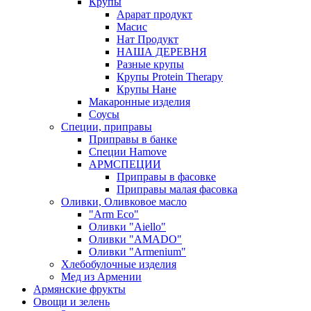
Крупы
Арарат продукт
Масис
Нат Продукт
НАША ДЕРЕВНЯ
Разные крупы
Крупы Protein Therapy
Крупы Нане
Макаронные изделия
Соусы
Специи, приправы
Приправы в банке
Специи Hamove
АРМСПЕЦИИ
Приправы в фасовке
Приправы малая фасовка
Оливки, Оливковое масло
"Arm Eco"
Оливки "Aiello"
Оливки "AMADO"
Оливки "Armenium"
Хлебобулочные изделия
Мед из Армении
Армянские фрукты
Овощи и зелень