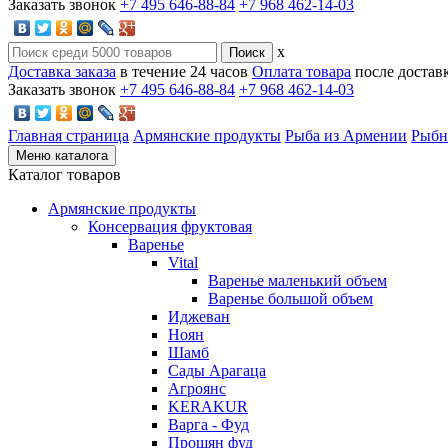
Заказать звонок
+7 495 646-88-84
+7 968 462-14-03
x
Доставка заказа
в течение 24 часов
Оплата товара
после достав
Заказать звонок
+7 495 646-88-84
+7 968 462-14-03
Главная страница
Армянские продукты
Рыба из Армении
Рыбн
Меню каталога
Каталог товаров
Армянские продукты
Консервация фруктовая
Варенье
Vital
Варенье маленький объем
Варенье большой объем
Иджеван
Ноян
Шамб
Сады Арагаца
Агроянс
KERAKUR
Варга - Фуд
Прошян фуд