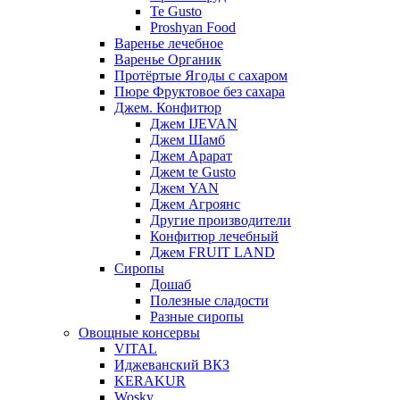
Te Gusto
Proshyan Food
Варенье лечебное
Варенье Органик
Протёртые Ягоды с сахаром
Пюре Фруктовое без сахара
Джем. Конфитюр
Джем IJEVAN
Джем Шамб
Джем Арарат
Джем te Gusto
Джем YAN
Джем Агроянс
Другие производители
Конфитюр лечебный
Джем FRUIT LAND
Сиропы
Дошаб
Полезные сладости
Разные сиропы
Овощные консервы
VITAL
Иджеванский ВКЗ
KERAKUR
Wosky