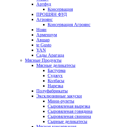
Артфуд
Консервация
ПРОШЯН ФУД
Агроянс
Консервация Агроянс
Ноян
Армениум
Авшар
te Gusto
YAN
Сады Арагаца
Мясные Продукты
Мясные деликатесы
Бастурма
Суджух
Колбасы
Нарезка
Полуфабрикаты
Эксклюзивные закуски
Мини-рулеты
Сыровяленая вырезка
Сыровяленая говядина
Сыровяленая свинина
Сырные деликатесы
Мясная консервация