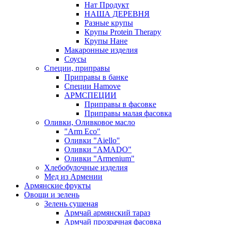
Нат Продукт
НАША ДЕРЕВНЯ
Разные крупы
Крупы Protein Therapy
Крупы Нане
Макаронные изделия
Соусы
Специи, приправы
Приправы в банке
Специи Hamove
АРМСПЕЦИИ
Приправы в фасовке
Приправы малая фасовка
Оливки, Оливковое масло
"Arm Eco"
Оливки "Aiello"
Оливки "AMADO"
Оливки "Armenium"
Хлебобулочные изделия
Мед из Армении
Армянские фрукты
Овощи и зелень
Зелень сушеная
Армчай армянский тараз
Армчай прозрачная фасовка