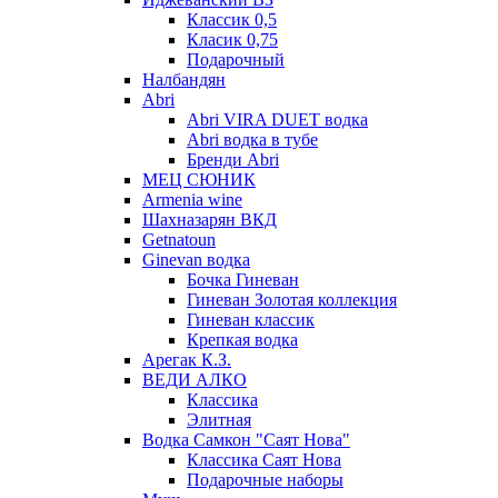
Классик 0,5
Класик 0,75
Подарочный
Налбандян
Abri
Abri VIRA DUET водка
Abri водка в тубе
Бренди Abri
МЕЦ СЮНИК
Armenia wine
Шахназарян ВКД
Getnatoun
Ginevan водка
Бочка Гиневан
Гиневан Золотая коллекция
Гиневан классик
Крепкая водка
Арегак К.З.
ВЕДИ АЛКО
Классика
Элитная
Водка Самкон "Саят Нова"
Классика Саят Нова
Подарочные наборы