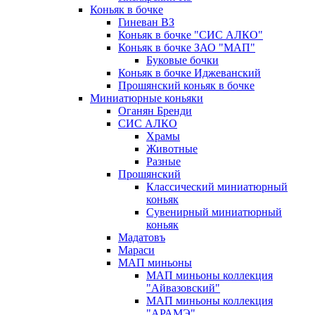
Коньяк в бочке
Гиневан ВЗ
Коньяк в бочке "СИС АЛКО"
Коньяк в бочке ЗАО "МАП"
Буковые бочки
Коньяк в бочке Иджеванский
Прошянский коньяк в бочке
Миниатюрные коньяки
Оганян Бренди
СИС АЛКО
Храмы
Животные
Разные
Прошянский
Классический миниатюрный
коньяк
Сувенирный миниатюрный
коньяк
Мадатовъ
Мараси
МАП миньоны
МАП миньоны коллекция
"Айвазовский"
МАП миньоны коллекция
"АРАМЭ"