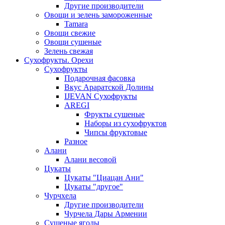
Другие производители
Овощи и зелень замороженные
Tamara
Овощи свежие
Овощи сушеные
Зелень свежая
Сухофрукты. Орехи
Сухофрукты
Подарочная фасовка
Вкус Араратской Долины
IJEVAN Сухофрукты
AREGI
Фрукты сушеные
Наборы из сухофруктов
Чипсы фруктовые
Разное
Алани
Алани весовой
Цукаты
Цукаты "Циацан Ани"
Цукаты "другое"
Чурчхела
Другие производители
Чурчела Дары Армении
Сушеные ягоды