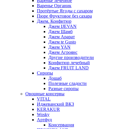
Варенье лечебное
Варенье Органик
Протёртые Ягоды с сахаром
Пюре Фруктовое без сахара
Джем. Конфитюр
Джем IJEVAN
Джем Шамб
Джем Арарат
Джем te Gusto
Джем YAN
Джем Агроянс
Другие производители
Конфитюр лечебный
Джем FRUIT LAND
Сиропы
Дошаб
Полезные сладости
Разные сиропы
Овощные консервы
VITAL
Иджеванский ВКЗ
KERAKUR
Wosky
Артфуд
Консервация