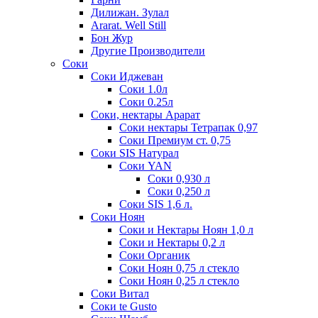
Дилижан. Зулал
Ararat. Well Still
Бон Жур
Другие Производители
Соки
Соки Иджеван
Соки 1.0л
Соки 0.25л
Соки, нектары Арарат
Соки нектары Тетрапак 0,97
Соки Премиум ст. 0,75
Соки SIS Натурал
Соки YAN
Соки 0,930 л
Соки 0,250 л
Соки SIS 1,6 л.
Соки Ноян
Соки и Нектары Ноян 1,0 л
Соки и Нектары 0,2 л
Соки Органик
Соки Ноян 0,75 л стекло
Соки Ноян 0,25 л стекло
Соки Витал
Соки te Gusto