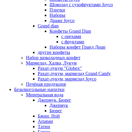
Шоколад с сухофруктами Joyco
Плитки
Наборы
Драже Joyco
Grand dian
Конфеты Grand Dian
с орехами
с фруктами
Наборы конфет Гранд Диан
другие конфеты
Набор шоколадных конфет
Мармелад, Халва, Лукум
Рахат-лукум "Globex"
Рахат-лукум, мармелад Grand Candy
Рахат-лукум, мармелад Joyco
Печёная продукция
Безалкогольные напитки
Минеральная вода
Джермук. Бюрег
Джермук
Бюрег
Бжни. Ной
Апаран
Татни
Гарни