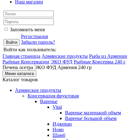
Наш магазин
Запомнить меня
Регистрация
Забыли пароль?
Войти как пользователь:
Главная страница
Армянские продукты
Рыба из Армении
Рыбные Консервации
ЭКО ФУД
Рыбные Консервы 240 г
Печень осетра ЭКО ФУД Армения 240 гр
Меню каталога
Каталог товаров
Армянские продукты
Консервация фруктовая
Варенье
Vital
Варенье маленький объем
Варенье большой объем
Иджеван
Ноян
Шамб