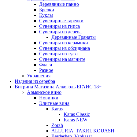
Деревянные панно
Брелки
Куклы
Сувенирные тарелки
Сувениры из гипса
Сувениры из дерева
Деревянные Гранаты
Сувениры из керамики
Сувениры из обсидиана
Сувениры из туфа
Сувениры на магните
Флаги
Разное
Украшения
Изделия из серебра
Витрина Магазина Алкоголь ЕГАИС 18+
Армянское вино
Новинки
Элитные вина
Karas
Karas Classic
Karas NEW
Zorah
ALLURIA. TAKRI. KOUASH
Berdashen. Vankasar