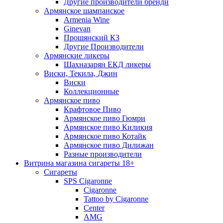
Другие производители бренди
Армянское шампанское
Armenia Wine
Ginevan
Прошянский КЗ
Другие Производители
Армянские ликеры
Шахназарян ЕКД ликеры
Виски, Текила, Джин
Виски
Коллекционные
Армянское пиво
Крафтовое Пиво
Армянское пиво Гюмри
Армянское пиво Киликия
Армянское пиво Котайк
Армянское пиво Дилижан
Разные производители
Витрина магазина сигареты 18+
Cигареты
SPS Cigaronne
Сigaronne
Tattoo by Cigaronne
Center
AMG