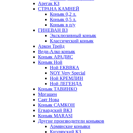
Арегак КЗ
СТРАНА КАМНЕЙ
Коньяк 0,2 л.
Коньяк 0,5 л.
Коньяк в п/у
ГИНЕВАН ВЗ
Эксклюзивный коньяк
Классический коньяк
Аркон Трейд
Веди-Алко коньяк
Коньяк АРАДИС
Коньяк Ной
Ной ЕКВВКА
NOY Very Special
Ной КРЕМЛИН
Ной ЛЕГЕНДА
Коньяк ТАВИНКО
Мргашен
Саят Нова
Коньяк САМКОН
Егвардский ВКЗ
Коньяк MARASI
Другие производители коньяков
Армянские коньяки
Кизлярский КЗ