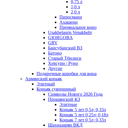
0,75 л
1,0 л
2,0 л
Пиросмани
Ахашени
Премиальное вино
Usakhelauris Venakhebi
GIORGOBA
GRV
Баисубанский ВЗ
Батоно
Старый Тбилиси
Хевсури / Руно
Другие
Подарочные коробки для вина
Армянский коньяк
Элитный
Коньяк сувенирный
Символы Нового 2026 Года
Прошянский КЗ
Элитные
Коньяк 5 лет 0,5л; 0,33л
Коньяк 5 лет 0,25л; 0,18л
Коньяк 7 лет 0,5л; 0,33л
Шахназарян ВКД