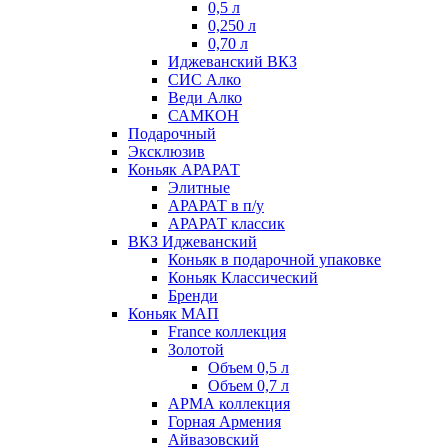
0,5 л
0,250 л
0,70 л
Иджеванский ВКЗ
СИС Алко
Веди Алко
САМКОН
Подарочный
Эксклюзив
Коньяк АРАРАТ
Элитные
АРАРАТ в п/у
АРАРАТ классик
ВКЗ Иджеванский
Коньяк в подарочной упаковке
Коньяк Классический
Бренди
Коньяк МАП
France коллекция
Золотой
Объем 0,5 л
Объем 0,7 л
АРМА коллекция
Горная Армения
Айвазовский