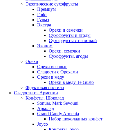
Экзотические сухофрукты
Премиум
Гифт
Гурмэ
Экстра
Орехи и семечки
Сухофрукты и ягоды
Сухофрукты с начинкой
Эконом
Орехи, семечки
Сухофрукты, ягоды
Орехи
Орехи весовые
Сладости с Орехами
Орехи в меду
Орехи в меду Te Gusto
Фруктовая пастила
Сладости из Армении
Конфеты, Шоколад
Sonuar. Mark Sevouni
Арколад
Grand Candy Armenia
Набор шоколадных конфет
Joyco
Конфеты Joyco