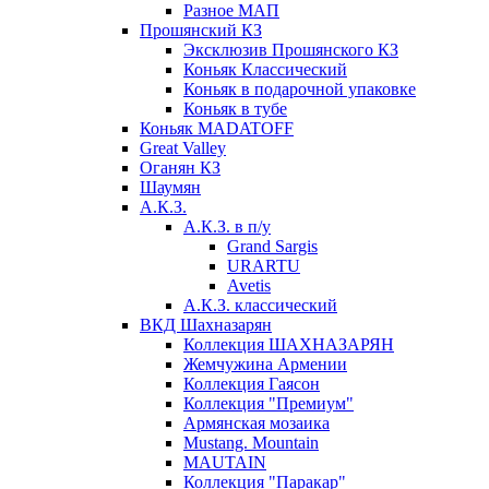
Разное МАП
Прошянский КЗ
Эксклюзив Прошянского КЗ
Коньяк Классический
Коньяк в подарочной упаковке
Коньяк в тубе
Коньяк MADATOFF
Great Valley
Оганян КЗ
Шаумян
А.К.З.
А.К.З. в п/у
Grand Sargis
URARTU
Avetis
А.К.З. классический
ВКД Шахназарян
Коллекция ШАХНАЗАРЯН
Жемчужина Армении
Коллекция Гаясон
Коллекция "Премиум"
Армянская мозаика
Mustang. Mountain
MAUTAIN
Коллекция "Паракар"