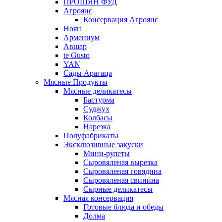
ПРОШЯН ФУД
Агроянс
Консервация Агроянс
Ноян
Армениум
Авшар
te Gusto
YAN
Сады Арагаца
Мясные Продукты
Мясные деликатесы
Бастурма
Суджух
Колбасы
Нарезка
Полуфабрикаты
Эксклюзивные закуски
Мини-рулеты
Сыровяленая вырезка
Сыровяленая говядина
Сыровяленая свинина
Сырные деликатесы
Мясная консервация
Готовые блюда и обеды
Долма