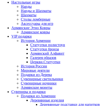
Настольные игры
Нарды
Нарды и Шахматы
Шахматы
Столы ломберные
Аксессуары для игр
Армянские Этно Ковры
Армянские ковры
VIP подарки
История Армении
Статуэтки полистоун
Статуэтки бронза
Армянский Алфавит
Галерея образов
Церкви.Статуэтки
История России
Мировые деятели
Подарки из Дерева
Сувенирные светильники
Сувенирные ночники
Армянские монеты
Сувениры и подарки
Подарки из Армении
Деревянные изделия
Деревянные подставки для напитков