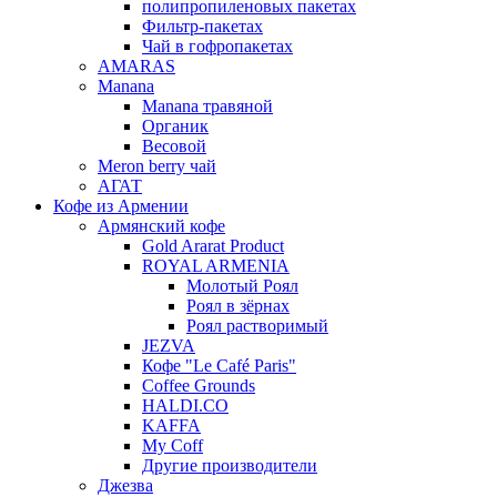
полипропиленовых пакетах
Фильтр-пакетах
Чай в гофропакетах
AMARAS
Manana
Manana травяной
Органик
Весовой
Meron berry чай
АГАТ
Кофе из Армении
Армянский кофе
Gold Ararat Product
ROYAL ARMENIA
Молотый Роял
Роял в зёрнах
Роял растворимый
JEZVA
Кофе "Le Café Paris"
Coffee Grounds
HALDI.CO
KAFFA
My Coff
Другие производители
Джезва