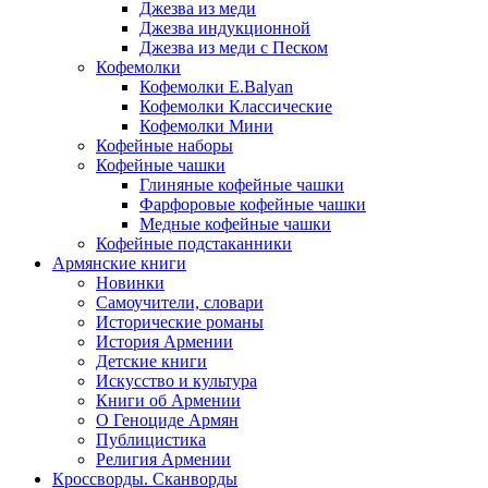
Джезва из меди
Джезва индукционной
Джезва из меди с Песком
Кофемолки
Кофемолки E.Balyan
Кофемолки Классические
Кофемолки Мини
Кофейные наборы
Кофейные чашки
Глиняные кофейные чашки
Фарфоровые кофейные чашки
Медные кофейные чашки
Кофейные подстаканники
Армянские книги
Новинки
Самоучители, словари
Исторические романы
История Армении
Детские книги
Иcкусство и культура
Книги об Армении
О Геноциде Армян
Публицистика
Религия Армении
Кроссворды. Сканворды