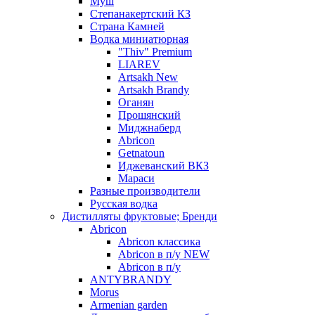
Муш
Степанакертский КЗ
Страна Камней
Водка миниатюрная
"Thiv" Premium
LIAREV
Artsakh New
Artsakh Brandy
Оганян
Прошянский
Миджнаберд
Abricon
Getnatoun
Иджеванский ВКЗ
Мараси
Разные производители
Русская водка
Дистилляты фруктовые; Бренди
Abricon
Abricon классика
Abricon в п/у NEW
Abricon в п/у
ANTYBRANDY
Morus
Armenian garden