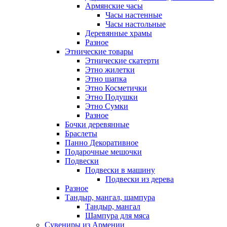
Армянские часы
Часы настенные
Часы настольные
Деревянные храмы
Разное
Этнические товары
Этнические скатерти
Этно жилетки
Этно шапка
Этно Косметички
Этно Подушки
Этно Сумки
Разное
Бочки деревянные
Браслеты
Панно Декоративное
Подарочные мешочки
Подвески
Подвески в машину
Подвески из дерева
Разное
Тандыр, мангал, шампура
Тандыр, мангал
Шампура для мяса
Сувениры из Армении