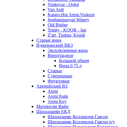
Voskevaz - Qotot
Van Ardi
Kataro.Hin Areni.Voskeni
Jraghatspanyan Winery
Old Bridge
Trinity - KOOR - Jan
Z'art, Tushpa, Keush
Старые вина
Иджеванский ВК3
Эксклюзивные вина
Виноградное
Большой объем
Вина 0,75 л
Старые
Сувенирные
Фруктовые
Аренийский ВЗ
Areni
Areni fruits
Areni Key
Матевосян Вайн
Шахназарян ЕКД
Шахназарян Коллекция Гаясон
Шахназарян Коллекция Гаясон п/у
Шахназарян Новогодняя Коллекция