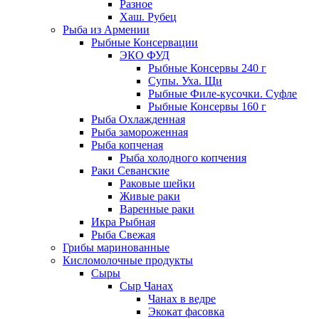
Разное
Хаш. Рубец
Рыба из Армении
Рыбные Консервации
ЭКО ФУД
Рыбные Консервы 240 г
Супы. Уха. Щи
Рыбные Филе-кусочки. Суфле
Рыбные Консервы 160 г
Рыба Охлажденная
Рыба замороженная
Рыба копченая
Рыба холодного копчения
Раки Севанские
Раковые шейки
Живые раки
Варенные раки
Икра Рыбная
Рыба Свежая
Грибы маринованные
Кисломолочные продукты
Сыры
Сыр Чанах
Чанах в ведре
Экокат фасовка