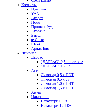
Соки Шамб
Компоты
Иджеван
YAN
Арарат
Ноян
Прошян Фуд
Агроянс
Витал
te Gusto
Шамб
Арцах Био
Лимонад
Дарбас
"ДАРБАС" 0,5 л в стекле
"ДАРБАС" 1,25 л
Ани
Лимонад 0,5 л ПЭТ
Лимонад 0,5 л ст
Лимонад 1,0 л ПЭТ
Лимонад 1,5 л ПЭТ
Ануш
Натахтари
Натахтари 0,5 л
Натахтари 1 л ПЭТ