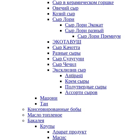
Сыр в керамическом горшке
Овечий сыр
Козий сыр
Сыр Лори
Сыр Лори Экокат
Сыр Лори разный
Сыр Лори Премиум
ЭКОТАВУШ
Сыр Качотта
Разные сыры
Сыр Сулугуни
Сыр Чечил
Эксклюзив сыр
Antipasti
Крем сыры
Полутвердые сыры
Ассорти сыров
Мацони
Тан
Консервированные бобы
Масло топленое
Бакалея
Крупы
Арарат продукт
Масис