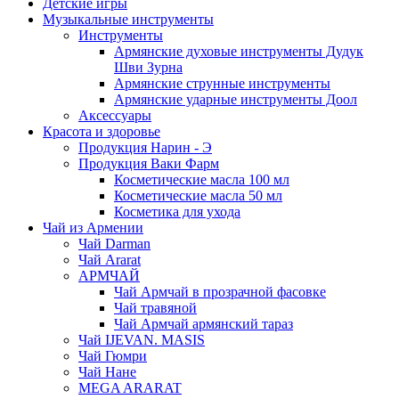
Детские игры
Музыкальные инструменты
Инструменты
Армянские духовые инструменты Дудук
Шви Зурна
Армянские струнные инструменты
Армянские ударные инструменты Доол
Аксессуары
Красота и здоровье
Продукция Нарин - Э
Продукция Ваки Фарм
Косметические масла 100 мл
Косметические масла 50 мл
Косметика для ухода
Чай из Армении
Чай Darman
Чай Ararat
АРМЧАЙ
Чай Армчай в прозрачной фасовке
Чай травяной
Чай Армчай армянский тараз
Чай IJEVAN. MASIS
Чай Гюмри
Чай Нане
MEGA ARARAT