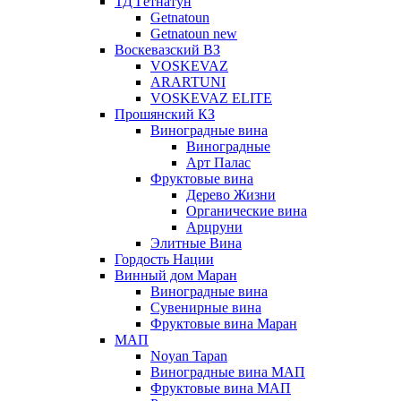
ТД Гетнатун
Getnatoun
Getnatoun new
Воскевазский ВЗ
VOSKEVAZ
ARARTUNI
VOSKEVAZ ELITE
Прошянский КЗ
Виноградные вина
Виноградные
Арт Палас
Фруктовые вина
Дерево Жизни
Органические вина
Арцруни
Элитные Вина
Гордость Нации
Винный дом Маран
Виноградные вина
Сувенирные вина
Фруктовые вина Маран
МАП
Noyan Tapan
Виноградные вина МАП
Фруктовые вина МАП