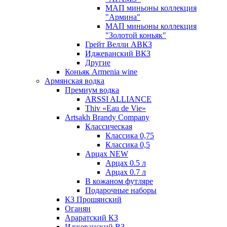
МАП миньоны коллекция
"Армина"
МАП миньоны коллекция
"Золотой коньяк"
Грейт Велли АВКЗ
Иджеванский ВКЗ
Другие
Коньяк Armenia wine
Армянская водка
Премиум водка
ARSSI ALLIANCE
Thiv «Eau de Vie»
Artsakh Brandy Company
Классическая
Классика 0,75
Классика 0,5
Арцах NEW
Арцах 0.5 л
Арцах 0.7 л
В кожаном футляре
Подарочные наборы
КЗ Прошянский
Оганян
Араратский КЗ
Иджеванский ВЗ