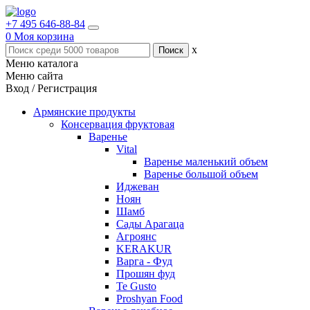
+7 495 646-88-84
0
Моя корзина
x
Меню каталога
Меню сайта
Вход / Регистрация
Армянские продукты
Консервация фруктовая
Варенье
Vital
Варенье маленький объем
Варенье большой объем
Иджеван
Ноян
Шамб
Сады Арагаца
Агроянс
KERAKUR
Варга - Фуд
Прошян фуд
Te Gusto
Proshyan Food