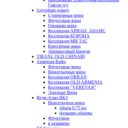
Гаясон п/у
Gevorkian winery
Сувенирные вина
Фруктовые вина
Геворкян вина
Коллекция АРИАЦ. АНАИС
Коллекция КОРОНА
Коллекция МИ ТАС
Креплёные вина
Абрикосовый Бренди
TIRANI. OLD CHINARI
Армения Вайн
Фруктовые вина
Виноградные вина
Коллекция ORRAN
Коллекция OLD ARMENIA
Коллекция "YEREVAN"
Элитные Вина
Веди-Алко ВКЗ
Виноградное вино
объем 0.75 мл
большие объемы
Фруктовое
в керамике