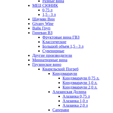
Разные вина
МЕЦ СЮНИК
0,75 л
1,5 - 3 л
Шаумян Вин
Givany Wine
Вайк Груп
Гиневан ВЗ
Фруктовые вина ГВЗ
Классические
Большой объем 1,5 - 3 л
Сувенирные
Другие производители
Миниатюрные вина
Грузинское вино
Кварельский Погреб
Киндзмараули
Киндзмараули 0,75 л.
Киндзмараули 1,0 л.
Киндзмараули 2,0 л.
Алазанская Долина
Алазанка 0,75 л
Алазанка 1,0 л
Алазанка 2,0 л
Саперави