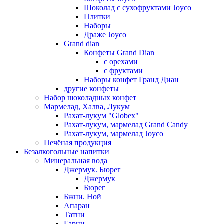
Шоколад с сухофруктами Joyco
Плитки
Наборы
Драже Joyco
Grand dian
Конфеты Grand Dian
с орехами
с фруктами
Наборы конфет Гранд Диан
другие конфеты
Набор шоколадных конфет
Мармелад, Халва, Лукум
Рахат-лукум "Globex"
Рахат-лукум, мармелад Grand Candy
Рахат-лукум, мармелад Joyco
Печёная продукция
Безалкогольные напитки
Минеральная вода
Джермук. Бюрег
Джермук
Бюрег
Бжни. Ной
Апаран
Татни
Гарни