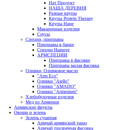
Нат Продукт
НАША ДЕРЕВНЯ
Разные крупы
Крупы Protein Therapy
Крупы Нане
Макаронные изделия
Соусы
Специи, приправы
Приправы в банке
Специи Hamove
АРМСПЕЦИИ
Приправы в фасовке
Приправы малая фасовка
Оливки, Оливковое масло
"Arm Eco"
Оливки "Aiello"
Оливки "AMADO"
Оливки "Armenium"
Хлебобулочные изделия
Мед из Армении
Армянские фрукты
Овощи и зелень
Зелень сушеная
Армчай армянский тараз
Армчай прозрачная фасовка