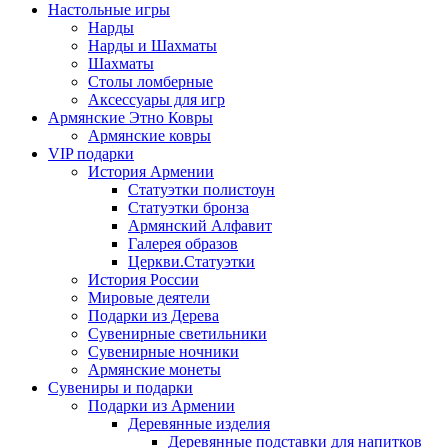
Настольные игры
Нарды
Нарды и Шахматы
Шахматы
Столы ломберные
Аксессуары для игр
Армянские Этно Ковры
Армянские ковры
VIP подарки
История Армении
Статуэтки полистоун
Статуэтки бронза
Армянский Алфавит
Галерея образов
Церкви.Статуэтки
История России
Мировые деятели
Подарки из Дерева
Сувенирные светильники
Сувенирные ночники
Армянские монеты
Сувениры и подарки
Подарки из Армении
Деревянные изделия
Деревянные подставки для напитков