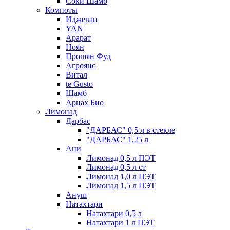
Соки Шамб
Компоты
Иджеван
YAN
Арарат
Ноян
Прошян Фуд
Агроянс
Витал
te Gusto
Шамб
Арцах Био
Лимонад
Дарбас
"ДАРБАС" 0,5 л в стекле
"ДАРБАС" 1,25 л
Ани
Лимонад 0,5 л ПЭТ
Лимонад 0,5 л ст
Лимонад 1,0 л ПЭТ
Лимонад 1,5 л ПЭТ
Ануш
Натахтари
Натахтари 0,5 л
Натахтари 1 л ПЭТ