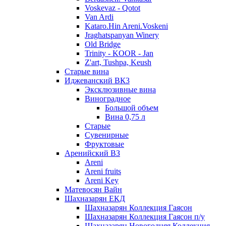
Voskevaz - Qotot
Van Ardi
Kataro.Hin Areni.Voskeni
Jraghatspanyan Winery
Old Bridge
Trinity - KOOR - Jan
Z'art, Tushpa, Keush
Старые вина
Иджеванский ВК3
Эксклюзивные вина
Виноградное
Большой объем
Вина 0,75 л
Старые
Сувенирные
Фруктовые
Аренийский ВЗ
Areni
Areni fruits
Areni Key
Матевосян Вайн
Шахназарян ЕКД
Шахназарян Коллекция Гаясон
Шахназарян Коллекция Гаясон п/у
Шахназарян Новогодняя Коллекция