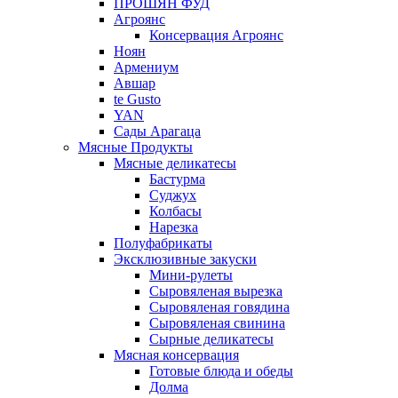
ПРОШЯН ФУД
Агроянс
Консервация Агроянс
Ноян
Армениум
Авшар
te Gusto
YAN
Сады Арагаца
Мясные Продукты
Мясные деликатесы
Бастурма
Суджух
Колбасы
Нарезка
Полуфабрикаты
Эксклюзивные закуски
Мини-рулеты
Сыровяленая вырезка
Сыровяленая говядина
Сыровяленая свинина
Сырные деликатесы
Мясная консервация
Готовые блюда и обеды
Долма