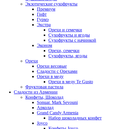
Экзотические сухофрукты
Премиум
Гифт
Гурмэ
Экстра
Орехи и семечки
Сухофрукты и ягоды
Сухофрукты с начинкой
Эконом
Орехи, семечки
Сухофрукты, ягоды
Орехи
Орехи весовые
Сладости с Орехами
Орехи в меду
Орехи в меду Te Gusto
Фруктовая пастила
Сладости из Армении
Конфеты, Шоколад
Sonuar. Mark Sevouni
Арколад
Grand Candy Armenia
Набор шоколадных конфет
Joyco
Конфеты Joyco