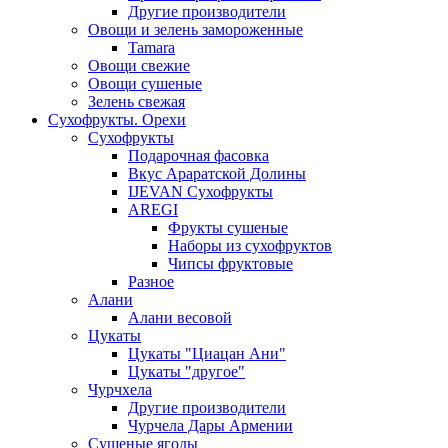
Другие производители
Овощи и зелень замороженные
Tamara
Овощи свежие
Овощи сушеные
Зелень свежая
Сухофрукты. Орехи
Сухофрукты
Подарочная фасовка
Вкус Араратской Долины
IJEVAN Сухофрукты
AREGI
Фрукты сушеные
Наборы из сухофруктов
Чипсы фруктовые
Разное
Алани
Алани весовой
Цукаты
Цукаты "Циацан Ани"
Цукаты "другое"
Чурчхела
Другие производители
Чурчела Дары Армении
Сушеные ягоды