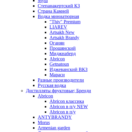
Муш
Степанакертский КЗ
Страна Камней
Водка миниатюрная
"Thiv" Premium
LIAREV
Artsakh New
Artsakh Brandy
Оганян
Прошянский
Миджнаберд
Abricon
Getnatoun
Иджеванский ВКЗ
Мараси
Разные производители
Русская водка
Дистилляты фруктовые; Бренди
Abricon
Abricon классика
Abricon в п/у NEW
Abricon в п/у
ANTYBRANDY
Morus
Armenian garden