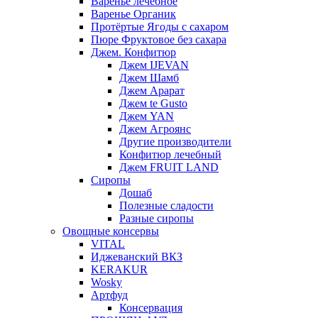
Варенье лечебное
Варенье Органик
Протёртые Ягоды с сахаром
Пюре Фруктовое без сахара
Джем. Конфитюр
Джем IJEVAN
Джем Шамб
Джем Арарат
Джем te Gusto
Джем YAN
Джем Агроянс
Другие производители
Конфитюр лечебный
Джем FRUIT LAND
Сиропы
Дошаб
Полезные сладости
Разные сиропы
Овощные консервы
VITAL
Иджеванский ВКЗ
KERAKUR
Wosky
Артфуд
Консервация