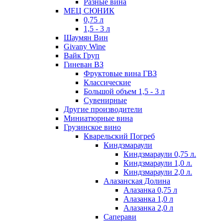
Разные вина
МЕЦ СЮНИК
0,75 л
1,5 - 3 л
Шаумян Вин
Givany Wine
Вайк Груп
Гиневан ВЗ
Фруктовые вина ГВЗ
Классические
Большой объем 1,5 - 3 л
Сувенирные
Другие производители
Миниатюрные вина
Грузинское вино
Кварельский Погреб
Киндзмараули
Киндзмараули 0,75 л.
Киндзмараули 1,0 л.
Киндзмараули 2,0 л.
Алазанская Долина
Алазанка 0,75 л
Алазанка 1,0 л
Алазанка 2,0 л
Саперави