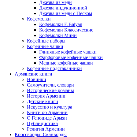
Джезва из меди
Джезва индукционной
Джезва из меди с Песком
Кофемолки
Кофемолки E.Balyan
Кофемолки Классические
Кофемолки Мини
Кофейные наборы
Кофейные чашки
Глиняные кофейные чашки
Фарфоровые кофейные чашки
Медные кофейные чашки
Кофейные подстаканники
Армянские книги
Новинки
Самоучители, словари
Исторические романы
История Армении
Детские книги
Иcкусство и культура
Книги об Армении
О Геноциде Армян
Публицистика
Религия Армении
Кроссворды. Сканворды