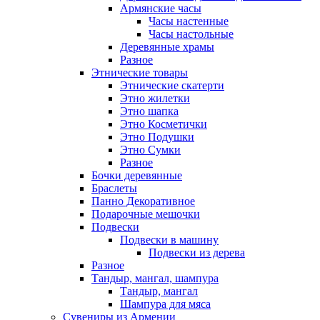
Армянские часы
Часы настенные
Часы настольные
Деревянные храмы
Разное
Этнические товары
Этнические скатерти
Этно жилетки
Этно шапка
Этно Косметички
Этно Подушки
Этно Сумки
Разное
Бочки деревянные
Браслеты
Панно Декоративное
Подарочные мешочки
Подвески
Подвески в машину
Подвески из дерева
Разное
Тандыр, мангал, шампура
Тандыр, мангал
Шампура для мяса
Сувениры из Армении