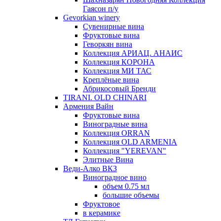
Гаясон п/у
Gevorkian winery
Сувенирные вина
Фруктовые вина
Геворкян вина
Коллекция АРИАЦ. АНАИС
Коллекция КОРОНА
Коллекция МИ ТАС
Креплёные вина
Абрикосовый Бренди
TIRANI. OLD CHINARI
Армения Вайн
Фруктовые вина
Виноградные вина
Коллекция ORRAN
Коллекция OLD ARMENIA
Коллекция "YEREVAN"
Элитные Вина
Веди-Алко ВКЗ
Виноградное вино
объем 0.75 мл
большие объемы
Фруктовое
в керамике