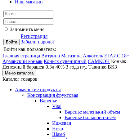
Наш магазин
Запомнить меня
Регистрация
Забыли пароль?
Войти как пользователь:
Главная страница
Витрина Магазина Алкоголь ЕГАИС 18+
Армянский коньяк
Коньяк сувенирный
САМКОН
Коньяк
Денежный барашек 0,3л 40% 3 года п/у, Тавинко ВКЗ
Меню каталога
Каталог товаров
Армянские продукты
Консервация фруктовая
Варенье
Vital
Варенье маленький объем
Варенье большой объем
Иджеван
Ноян
Шамб