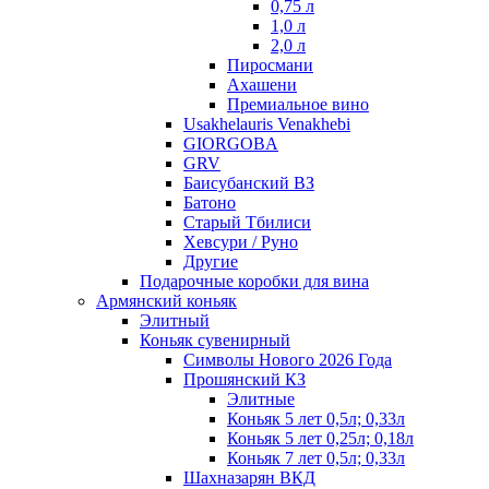
0,75 л
1,0 л
2,0 л
Пиросмани
Ахашени
Премиальное вино
Usakhelauris Venakhebi
GIORGOBA
GRV
Баисубанский ВЗ
Батоно
Старый Тбилиси
Хевсури / Руно
Другие
Подарочные коробки для вина
Армянский коньяк
Элитный
Коньяк сувенирный
Символы Нового 2026 Года
Прошянский КЗ
Элитные
Коньяк 5 лет 0,5л; 0,33л
Коньяк 5 лет 0,25л; 0,18л
Коньяк 7 лет 0,5л; 0,33л
Шахназарян ВКД