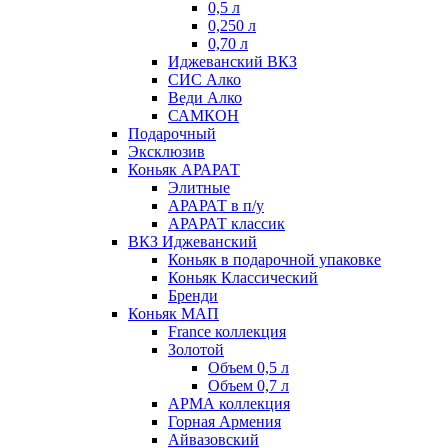
0,5 л
0,250 л
0,70 л
Иджеванский ВКЗ
СИС Алко
Веди Алко
САМКОН
Подарочный
Эксклюзив
Коньяк АРАРАТ
Элитные
АРАРАТ в п/у
АРАРАТ классик
ВКЗ Иджеванский
Коньяк в подарочной упаковке
Коньяк Классический
Бренди
Коньяк МАП
France коллекция
Золотой
Объем 0,5 л
Объем 0,7 л
АРМА коллекция
Горная Армения
Айвазовский