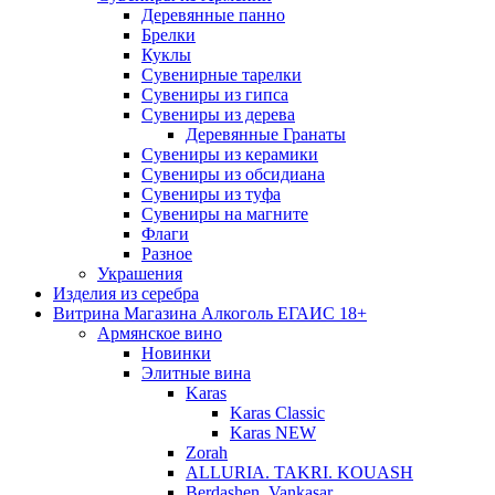
Деревянные панно
Брелки
Куклы
Сувенирные тарелки
Сувениры из гипса
Сувениры из дерева
Деревянные Гранаты
Сувениры из керамики
Сувениры из обсидиана
Сувениры из туфа
Сувениры на магните
Флаги
Разное
Украшения
Изделия из серебра
Витрина Магазина Алкоголь ЕГАИС 18+
Армянское вино
Новинки
Элитные вина
Karas
Karas Classic
Karas NEW
Zorah
ALLURIA. TAKRI. KOUASH
Berdashen. Vankasar