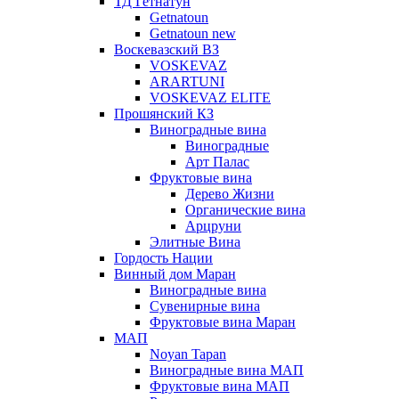
ТД Гетнатун
Getnatoun
Getnatoun new
Воскевазский ВЗ
VOSKEVAZ
ARARTUNI
VOSKEVAZ ELITE
Прошянский КЗ
Виноградные вина
Виноградные
Арт Палас
Фруктовые вина
Дерево Жизни
Органические вина
Арцруни
Элитные Вина
Гордость Нации
Винный дом Маран
Виноградные вина
Сувенирные вина
Фруктовые вина Маран
МАП
Noyan Tapan
Виноградные вина МАП
Фруктовые вина МАП