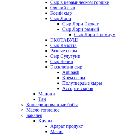
Сыр в керамическом горшке
Овечий сыр
Козий сыр
Сыр Лори
Сыр Лори Экокат
Сыр Лори разный
Сыр Лори Премиум
ЭКОТАВУШ
Сыр Качотта
Разные сыры
Сыр Сулугуни
Сыр Чечил
Эксклюзив сыр
Antipasti
Крем сыры
Полутвердые сыры
Ассорти сыров
Мацони
Тан
Консервированные бобы
Масло топленое
Бакалея
Крупы
Арарат продукт
Масис