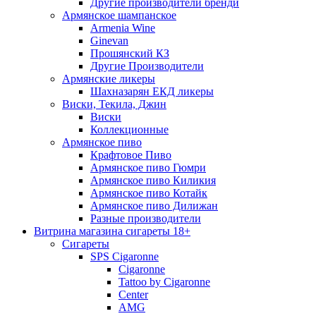
Другие производители бренди
Армянское шампанское
Armenia Wine
Ginevan
Прошянский КЗ
Другие Производители
Армянские ликеры
Шахназарян ЕКД ликеры
Виски, Текила, Джин
Виски
Коллекционные
Армянское пиво
Крафтовое Пиво
Армянское пиво Гюмри
Армянское пиво Киликия
Армянское пиво Котайк
Армянское пиво Дилижан
Разные производители
Витрина магазина сигареты 18+
Cигареты
SPS Cigaronne
Сigaronne
Tattoo by Cigaronne
Center
AMG