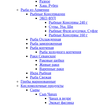
Разное
Хаш. Рубец
Рыба из Армении
Рыбные Консервации
ЭКО ФУД
Рыбные Консервы 240 г
Супы. Уха. Щи
Рыбные Филе-кусочки. Суфле
Рыбные Консервы 160 г
Рыба Охлажденная
Рыба замороженная
Рыба копченая
Рыба холодного копчения
Раки Севанские
Раковые шейки
Живые раки
Варенные раки
Икра Рыбная
Рыба Свежая
Грибы маринованные
Кисломолочные продукты
Сыры
Сыр Чанах
Чанах в ведре
Экокат фасовка