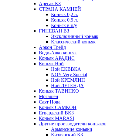
Арегак КЗ
СТРАНА КАМНЕЙ
Коньяк 0,2 л.
Коньяк 0,5 л.
Коньяк в п/у
ГИНЕВАН ВЗ
Эксклюзивный коньяк
Классический коньяк
Аркон Трейд
Веди-Алко коньяк
Коньяк АРАДИС
Коньяк Ной
Ной ЕКВВКА
NOY Very Special
Ной КРЕМЛИН
Ной ЛЕГЕНДА
Коньяк ТАВИНКО
Мргашен
Саят Нова
Коньяк САМКОН
Егвардский ВКЗ
Коньяк MARASI
Другие производители коньяков
Армянские коньяки
Кизлярский КЗ