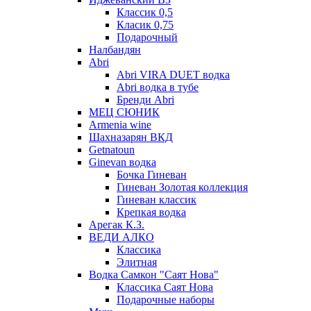
Классик 0,5
Класик 0,75
Подарочный
Налбандян
Abri
Abri VIRA DUET водка
Abri водка в тубе
Бренди Abri
МЕЦ СЮНИК
Armenia wine
Шахназарян ВКД
Getnatoun
Ginevan водка
Бочка Гиневан
Гиневан Золотая коллекция
Гиневан классик
Крепкая водка
Арегак К.З.
ВЕДИ АЛКО
Классика
Элитная
Водка Самкон "Саят Нова"
Классика Саят Нова
Подарочные наборы