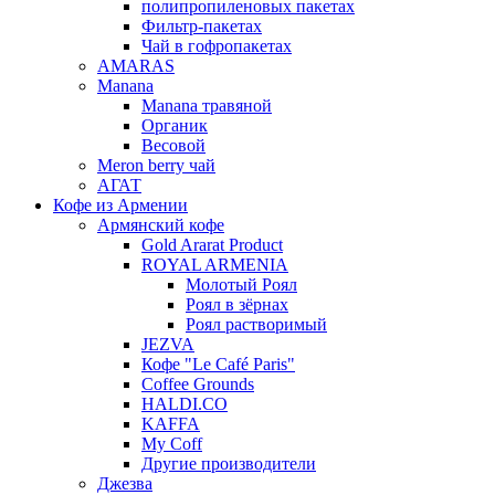
полипропиленовых пакетах
Фильтр-пакетах
Чай в гофропакетах
AMARAS
Manana
Manana травяной
Органик
Весовой
Meron berry чай
АГАТ
Кофе из Армении
Армянский кофе
Gold Ararat Product
ROYAL ARMENIA
Молотый Роял
Роял в зёрнах
Роял растворимый
JEZVA
Кофе "Le Café Paris"
Coffee Grounds
HALDI.CO
KAFFA
My Coff
Другие производители
Джезва