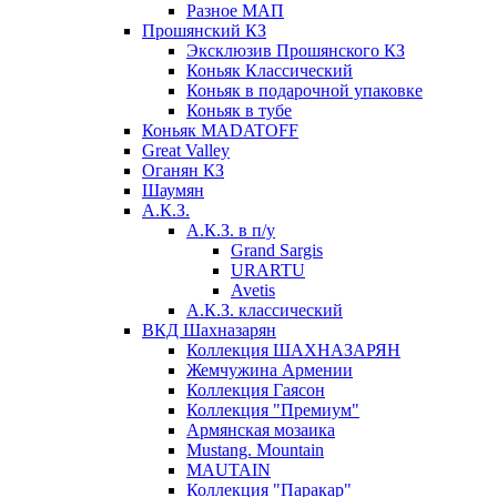
Разное МАП
Прошянский КЗ
Эксклюзив Прошянского КЗ
Коньяк Классический
Коньяк в подарочной упаковке
Коньяк в тубе
Коньяк MADATOFF
Great Valley
Оганян КЗ
Шаумян
А.К.З.
А.К.З. в п/у
Grand Sargis
URARTU
Avetis
А.К.З. классический
ВКД Шахназарян
Коллекция ШАХНАЗАРЯН
Жемчужина Армении
Коллекция Гаясон
Коллекция "Премиум"
Армянская мозаика
Mustang. Mountain
MAUTAIN
Коллекция "Паракар"