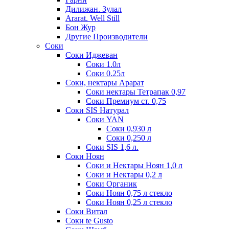
Дилижан. Зулал
Ararat. Well Still
Бон Жур
Другие Производители
Соки
Соки Иджеван
Соки 1.0л
Соки 0.25л
Соки, нектары Арарат
Соки нектары Тетрапак 0,97
Соки Премиум ст. 0,75
Соки SIS Натурал
Соки YAN
Соки 0,930 л
Соки 0,250 л
Соки SIS 1,6 л.
Соки Ноян
Соки и Нектары Ноян 1,0 л
Соки и Нектары 0,2 л
Соки Органик
Соки Ноян 0,75 л стекло
Соки Ноян 0,25 л стекло
Соки Витал
Соки te Gusto