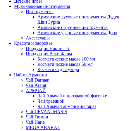
Детские игры
Музыкальные инструменты
Инструменты
Армянские духовые инструменты Дудук
Шви Зурна
Армянские струнные инструменты
Армянские ударные инструменты Доол
Аксессуары
Красота и здоровье
Продукция Нарин - Э
Продукция Ваки Фарм
Косметические масла 100 мл
Косметические масла 50 мл
Косметика для ухода
Чай из Армении
Чай Darman
Чай Ararat
АРМЧАЙ
Чай Армчай в прозрачной фасовке
Чай травяной
Чай Армчай армянский тараз
Чай IJEVAN. MASIS
Чай Гюмри
Чай Нане
MEGA ARARAT