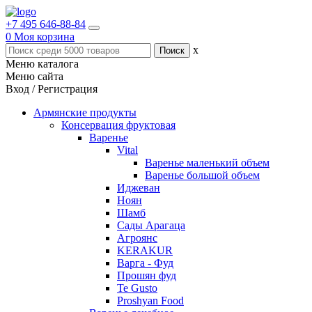
+7 495 646-88-84
0
Моя корзина
x
Меню каталога
Меню сайта
Вход / Регистрация
Армянские продукты
Консервация фруктовая
Варенье
Vital
Варенье маленький объем
Варенье большой объем
Иджеван
Ноян
Шамб
Сады Арагаца
Агроянс
KERAKUR
Варга - Фуд
Прошян фуд
Te Gusto
Proshyan Food