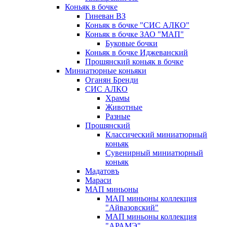
Коньяк в бочке
Гиневан ВЗ
Коньяк в бочке "СИС АЛКО"
Коньяк в бочке ЗАО "МАП"
Буковые бочки
Коньяк в бочке Иджеванский
Прошянский коньяк в бочке
Миниатюрные коньяки
Оганян Бренди
СИС АЛКО
Храмы
Животные
Разные
Прошянский
Классический миниатюрный
коньяк
Сувенирный миниатюрный
коньяк
Мадатовъ
Мараси
МАП миньоны
МАП миньоны коллекция
"Айвазовский"
МАП миньоны коллекция
"АРАМЭ"