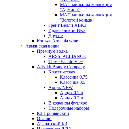
МАП миньоны коллекция
"Армина"
МАП миньоны коллекция
"Золотой коньяк"
Грейт Велли АВКЗ
Иджеванский ВКЗ
Другие
Коньяк Armenia wine
Армянская водка
Премиум водка
ARSSI ALLIANCE
Thiv «Eau de Vie»
Artsakh Brandy Company
Классическая
Классика 0,75
Классика 0,5
Арцах NEW
Арцах 0.5 л
Арцах 0.7 л
В кожаном футляре
Подарочные наборы
КЗ Прошянский
Оганян
Араратский КЗ
Иджеванский ВЗ