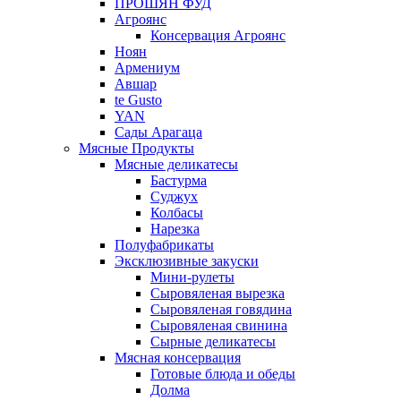
ПРОШЯН ФУД
Агроянс
Консервация Агроянс
Ноян
Армениум
Авшар
te Gusto
YAN
Сады Арагаца
Мясные Продукты
Мясные деликатесы
Бастурма
Суджух
Колбасы
Нарезка
Полуфабрикаты
Эксклюзивные закуски
Мини-рулеты
Сыровяленая вырезка
Сыровяленая говядина
Сыровяленая свинина
Сырные деликатесы
Мясная консервация
Готовые блюда и обеды
Долма