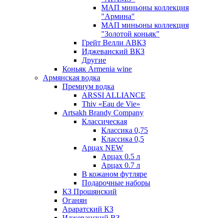
МАП миньоны коллекция
"Армина"
МАП миньоны коллекция
"Золотой коньяк"
Грейт Велли АВКЗ
Иджеванский ВКЗ
Другие
Коньяк Armenia wine
Армянская водка
Премиум водка
ARSSI ALLIANCE
Thiv «Eau de Vie»
Artsakh Brandy Company
Классическая
Классика 0,75
Классика 0,5
Арцах NEW
Арцах 0.5 л
Арцах 0.7 л
В кожаном футляре
Подарочные наборы
КЗ Прошянский
Оганян
Араратский КЗ
Иджеванский ВЗ