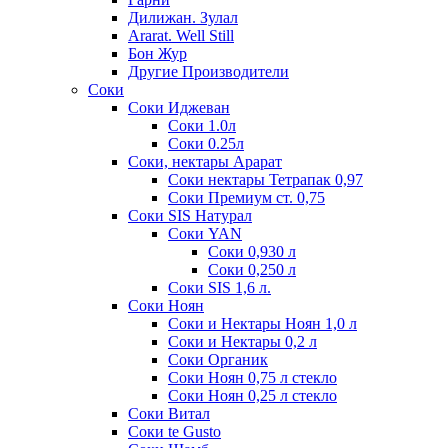
Дилижан. Зулал
Ararat. Well Still
Бон Жур
Другие Производители
Соки
Соки Иджеван
Соки 1.0л
Соки 0.25л
Соки, нектары Арарат
Соки нектары Тетрапак 0,97
Соки Премиум ст. 0,75
Соки SIS Натурал
Соки YAN
Соки 0,930 л
Соки 0,250 л
Соки SIS 1,6 л.
Соки Ноян
Соки и Нектары Ноян 1,0 л
Соки и Нектары 0,2 л
Соки Органик
Соки Ноян 0,75 л стекло
Соки Ноян 0,25 л стекло
Соки Витал
Соки te Gusto