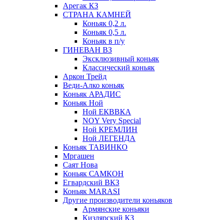
Арегак КЗ
СТРАНА КАМНЕЙ
Коньяк 0,2 л.
Коньяк 0,5 л.
Коньяк в п/у
ГИНЕВАН ВЗ
Эксклюзивный коньяк
Классический коньяк
Аркон Трейд
Веди-Алко коньяк
Коньяк АРАДИС
Коньяк Ной
Ной ЕКВВКА
NOY Very Special
Ной КРЕМЛИН
Ной ЛЕГЕНДА
Коньяк ТАВИНКО
Мргашен
Саят Нова
Коньяк САМКОН
Егвардский ВКЗ
Коньяк MARASI
Другие производители коньяков
Армянские коньяки
Кизлярский КЗ