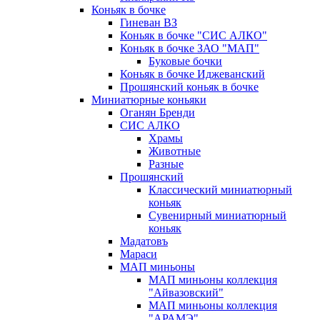
Коньяк в бочке
Гиневан ВЗ
Коньяк в бочке "СИС АЛКО"
Коньяк в бочке ЗАО "МАП"
Буковые бочки
Коньяк в бочке Иджеванский
Прошянский коньяк в бочке
Миниатюрные коньяки
Оганян Бренди
СИС АЛКО
Храмы
Животные
Разные
Прошянский
Классический миниатюрный
коньяк
Сувенирный миниатюрный
коньяк
Мадатовъ
Мараси
МАП миньоны
МАП миньоны коллекция
"Айвазовский"
МАП миньоны коллекция
"АРАМЭ"