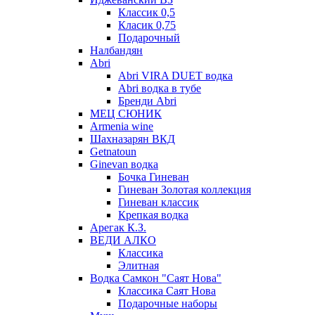
Классик 0,5
Класик 0,75
Подарочный
Налбандян
Abri
Abri VIRA DUET водка
Abri водка в тубе
Бренди Abri
МЕЦ СЮНИК
Armenia wine
Шахназарян ВКД
Getnatoun
Ginevan водка
Бочка Гиневан
Гиневан Золотая коллекция
Гиневан классик
Крепкая водка
Арегак К.З.
ВЕДИ АЛКО
Классика
Элитная
Водка Самкон "Саят Нова"
Классика Саят Нова
Подарочные наборы