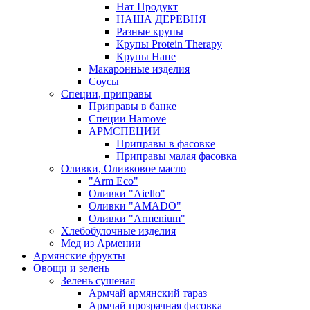
Нат Продукт
НАША ДЕРЕВНЯ
Разные крупы
Крупы Protein Therapy
Крупы Нане
Макаронные изделия
Соусы
Специи, приправы
Приправы в банке
Специи Hamove
АРМСПЕЦИИ
Приправы в фасовке
Приправы малая фасовка
Оливки, Оливковое масло
"Arm Eco"
Оливки "Aiello"
Оливки "AMADO"
Оливки "Armenium"
Хлебобулочные изделия
Мед из Армении
Армянские фрукты
Овощи и зелень
Зелень сушеная
Армчай армянский тараз
Армчай прозрачная фасовка