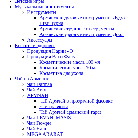
Детские игры
Музыкальные инструменты
Инструменты
Армянские духовые инструменты Дудук
Шви Зурна
Армянские струнные инструменты
Армянские ударные инструменты Доол
Аксессуары
Красота и здоровье
Продукция Нарин - Э
Продукция Ваки Фарм
Косметические масла 100 мл
Косметические масла 50 мл
Косметика для ухода
Чай из Армении
Чай Darman
Чай Ararat
АРМЧАЙ
Чай Армчай в прозрачной фасовке
Чай травяной
Чай Армчай армянский тараз
Чай IJEVAN. MASIS
Чай Гюмри
Чай Нане
MEGA ARARAT