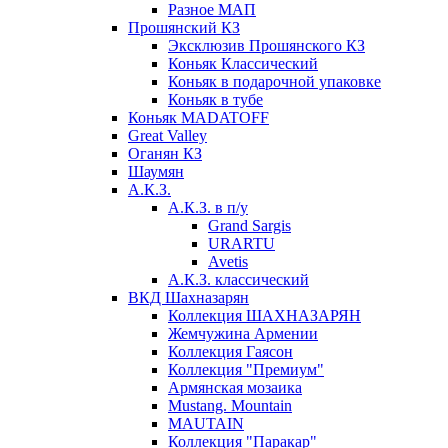
Разное МАП
Прошянский КЗ
Эксклюзив Прошянского КЗ
Коньяк Классический
Коньяк в подарочной упаковке
Коньяк в тубе
Коньяк MADATOFF
Great Valley
Оганян КЗ
Шаумян
А.К.З.
А.К.З. в п/у
Grand Sargis
URARTU
Avetis
А.К.З. классический
ВКД Шахназарян
Коллекция ШАХНАЗАРЯН
Жемчужина Армении
Коллекция Гаясон
Коллекция "Премиум"
Армянская мозаика
Mustang. Mountain
MAUTAIN
Коллекция "Паракар"