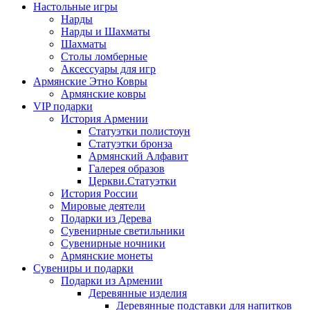
Настольные игры
Нарды
Нарды и Шахматы
Шахматы
Столы ломберные
Аксессуары для игр
Армянские Этно Ковры
Армянские ковры
VIP подарки
История Армении
Статуэтки полистоун
Статуэтки бронза
Армянский Алфавит
Галерея образов
Церкви.Статуэтки
История России
Мировые деятели
Подарки из Дерева
Сувенирные светильники
Сувенирные ночники
Армянские монеты
Сувениры и подарки
Подарки из Армении
Деревянные изделия
Деревянные подставки для напитков