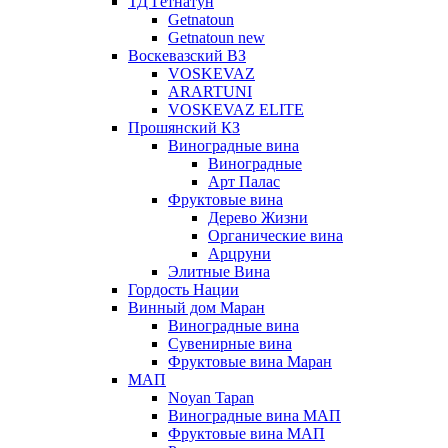
ТД Гетнатун
Getnatoun
Getnatoun new
Воскевазский ВЗ
VOSKEVAZ
ARARTUNI
VOSKEVAZ ELITE
Прошянский КЗ
Виноградные вина
Виноградные
Арт Палас
Фруктовые вина
Дерево Жизни
Органические вина
Арцруни
Элитные Вина
Гордость Нации
Винный дом Маран
Виноградные вина
Сувенирные вина
Фруктовые вина Маран
МАП
Noyan Tapan
Виноградные вина МАП
Фруктовые вина МАП