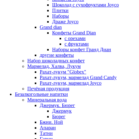
Шоколад с сухофруктами Joyco
Плитки
Наборы
Драже Joyco
Grand dian
Конфеты Grand Dian
с орехами
с фруктами
Наборы конфет Гранд Диан
другие конфеты
Набор шоколадных конфет
Мармелад, Халва, Лукум
Рахат-лукум "Globex"
Рахат-лукум, мармелад Grand Candy
Рахат-лукум, мармелад Joyco
Печёная продукция
Безалкогольные напитки
Минеральная вода
Джермук. Бюрег
Джермук
Бюрег
Бжни. Ной
Апаран
Татни
Гарни