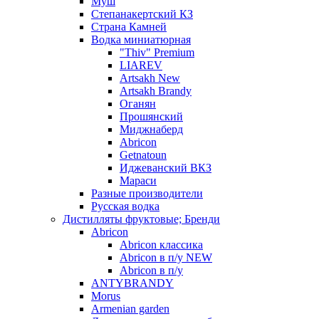
Муш
Степанакертский КЗ
Страна Камней
Водка миниатюрная
"Thiv" Premium
LIAREV
Artsakh New
Artsakh Brandy
Оганян
Прошянский
Миджнаберд
Abricon
Getnatoun
Иджеванский ВКЗ
Мараси
Разные производители
Русская водка
Дистилляты фруктовые; Бренди
Abricon
Abricon классика
Abricon в п/у NEW
Abricon в п/у
ANTYBRANDY
Morus
Armenian garden