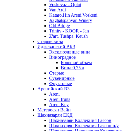
Voskevaz - Qotot
Van Ardi
Kataro.Hin Areni.Voskeni
Jraghatspanyan Winery
Old Bridge
Trinity - KOOR - Jan
Z'art, Tushpa, Keush
Старые вина
Иджеванский ВК3
Эксклюзивные вина
Виноградное
Большой объем
Вина 0,75 л
Старые
Сувенирные
Фруктовые
Аренийский ВЗ
Areni
Areni fruits
Areni Key
Матевосян Вайн
Шахназарян ЕКД
Шахназарян Коллекция Гаясон
Шахназарян Коллекция Гаясон п/у
Шахназарян Новогодняя Коллекция