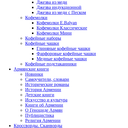
Джезва из меди
Джезва индукционной
Джезва из меди с Песком
Кофемолки
Кофемолки E.Balyan
Кофемолки Классические
Кофемолки Мини
Кофейные наборы
Кофейные чашки
Глиняные кофейные чашки
Фарфоровые кофейные чашки
Медные кофейные чашки
Кофейные подстаканники
Армянские книги
Новинки
Самоучители, словари
Исторические романы
История Армении
Детские книги
Иcкусство и культура
Книги об Армении
О Геноциде Армян
Публицистика
Религия Армении
Кроссворды. Сканворды