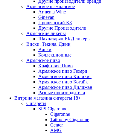
Другие производители бренди
Армянское шампанское
Armenia Wine
Ginevan
Прошянский КЗ
Другие Производители
Армянские ликеры
Шахназарян ЕКД ликеры
Виски, Текила, Джин
Виски
Коллекционные
Армянское пиво
Крафтовое Пиво
Армянское пиво Гюмри
Армянское пиво Киликия
Армянское пиво Котайк
Армянское пиво Дилижан
Разные производители
Витрина магазина сигареты 18+
Cигареты
SPS Cigaronne
Сigaronne
Tattoo by Cigaronne
Center
AMG