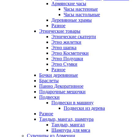
Армянские часы
Часы настенные
Часы настольные
Деревянные храмы
Разное
Этнические товары
Этнические скатерти
Этно жилетки
Этно шапка
Этно Косметички
Этно Подушки
Этно Сумки
Разное
Бочки деревянные
Браслеты
Панно Декоративное
Подарочные мешочки
Подвески
Подвески в машину
Подвески из дерева
Разное
Тандыр, мангал, шампура
Тандыр, мангал
Шампура для мяса
Сувениры из Армении