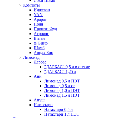
Соки Шамб
Компоты
Иджеван
YAN
Арарат
Ноян
Прошян Фуд
Агроянс
Витал
te Gusto
Шамб
Арцах Био
Лимонад
Дарбас
"ДАРБАС" 0,5 л в стекле
"ДАРБАС" 1,25 л
Ани
Лимонад 0,5 л ПЭТ
Лимонад 0,5 л ст
Лимонад 1,0 л ПЭТ
Лимонад 1,5 л ПЭТ
Ануш
Натахтари
Натахтари 0,5 л
Натахтари 1 л ПЭТ