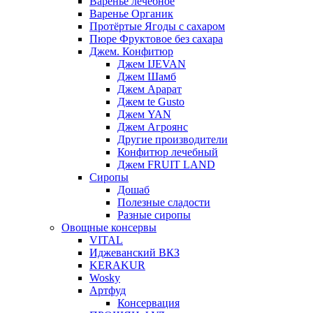
Варенье лечебное
Варенье Органик
Протёртые Ягоды с сахаром
Пюре Фруктовое без сахара
Джем. Конфитюр
Джем IJEVAN
Джем Шамб
Джем Арарат
Джем te Gusto
Джем YAN
Джем Агроянс
Другие производители
Конфитюр лечебный
Джем FRUIT LAND
Сиропы
Дошаб
Полезные сладости
Разные сиропы
Овощные консервы
VITAL
Иджеванский ВКЗ
KERAKUR
Wosky
Артфуд
Консервация