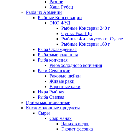
Разное
Хаш. Рубец
Рыба из Армении
Рыбные Консервации
ЭКО ФУД
Рыбные Консервы 240 г
Супы. Уха. Щи
Рыбные Филе-кусочки. Суфле
Рыбные Консервы 160 г
Рыба Охлажденная
Рыба замороженная
Рыба копченая
Рыба холодного копчения
Раки Севанские
Раковые шейки
Живые раки
Варенные раки
Икра Рыбная
Рыба Свежая
Грибы маринованные
Кисломолочные продукты
Сыры
Сыр Чанах
Чанах в ведре
Экокат фасовка