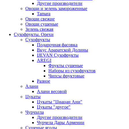
Другие производители
Овощи и зелень замороженные
Tamara
Овощи свежие
Овощи сушеные
Зелень свежая
Сухофрукты. Орехи
Сухофрукты
Подарочная фасовка
Вкус Араратской Долины
IJEVAN Сухофрукты
AREGI
Фрукты сушеные
Наборы из сухофруктов
Чипсы фруктовые
Разное
Алани
Алани весовой
Цукаты
Цукаты "Циацан Ани"
Цукаты "другое"
Чурчхела
Другие производители
Чурчела Дары Армении
Сушеные ягоды