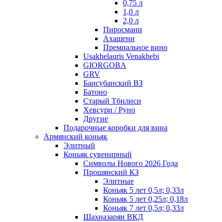
0,75 л
1,0 л
2,0 л
Пиросмани
Ахашени
Премиальное вино
Usakhelauris Venakhebi
GIORGOBA
GRV
Баисубанский ВЗ
Батоно
Старый Тбилиси
Хевсури / Руно
Другие
Подарочные коробки для вина
Армянский коньяк
Элитный
Коньяк сувенирный
Символы Нового 2026 Года
Прошянский КЗ
Элитные
Коньяк 5 лет 0,5л; 0,33л
Коньяк 5 лет 0,25л; 0,18л
Коньяк 7 лет 0,5л; 0,33л
Шахназарян ВКД