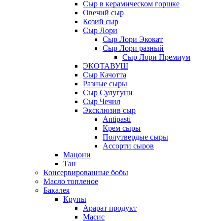
Сыр в керамическом горшке
Овечий сыр
Козий сыр
Сыр Лори
Сыр Лори Экокат
Сыр Лори разный
Сыр Лори Премиум
ЭКОТАВУШ
Сыр Качотта
Разные сыры
Сыр Сулугуни
Сыр Чечил
Эксклюзив сыр
Antipasti
Крем сыры
Полутвердые сыры
Ассорти сыров
Мацони
Тан
Консервированные бобы
Масло топленое
Бакалея
Крупы
Арарат продукт
Масис