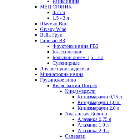
Разные вина
МЕЦ СЮНИК
0,75 л
1,5 - 3 л
Шаумян Вин
Givany Wine
Вайк Груп
Гиневан ВЗ
Фруктовые вина ГВЗ
Классические
Большой объем 1,5 - 3 л
Сувенирные
Другие производители
Миниатюрные вина
Грузинское вино
Кварельский Погреб
Киндзмараули
Киндзмараули 0,75 л.
Киндзмараули 1,0 л.
Киндзмараули 2,0 л.
Алазанская Долина
Алазанка 0,75 л
Алазанка 1,0 л
Алазанка 2,0 л
Саперави