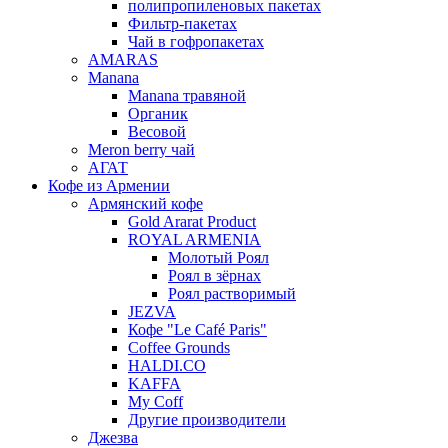
полипропиленовых пакетах
Фильтр-пакетах
Чай в гофропакетах
AMARAS
Manana
Manana травяной
Органик
Весовой
Meron berry чай
АГАТ
Кофе из Армении
Армянский кофе
Gold Ararat Product
ROYAL ARMENIA
Молотый Роял
Роял в зёрнах
Роял растворимый
JEZVA
Кофе "Le Café Paris"
Coffee Grounds
HALDI.CO
KAFFA
My Coff
Другие производители
Джезва