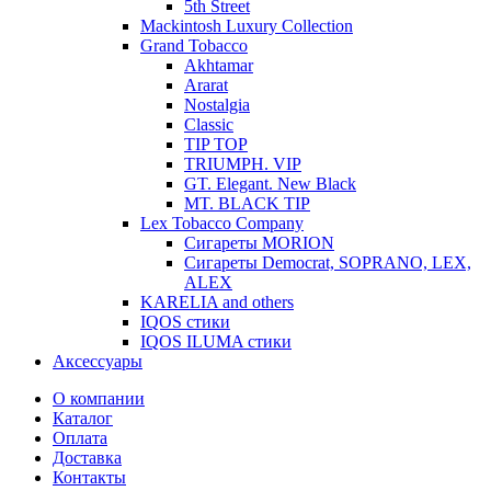
5th Street
Mackintosh Luxury Collection
Grand Tobacco
Akhtamar
Ararat
Nostalgia
Classic
TIP TOP
TRIUMPH. VIP
GT. Elegant. New Black
MT. BLACK TIP
Lex Tobacco Company
Сигареты MORION
Сигареты Democrat, SOPRANO, LEX,
ALEX
KARELIA and others
IQOS стики
IQOS ILUMA стики
Аксессуары
О компании
Каталог
Оплата
Доставка
Контакты