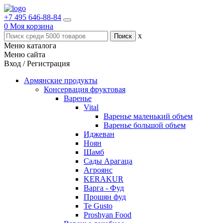
+7 495 646-88-84
0
Моя корзина
x
Меню каталога
Меню сайта
Вход / Регистрация
Армянские продукты
Консервация фруктовая
Варенье
Vital
Варенье маленький объем
Варенье большой объем
Иджеван
Ноян
Шамб
Сады Арагаца
Агроянс
KERAKUR
Варга - Фуд
Прошян фуд
Te Gusto
Proshyan Food