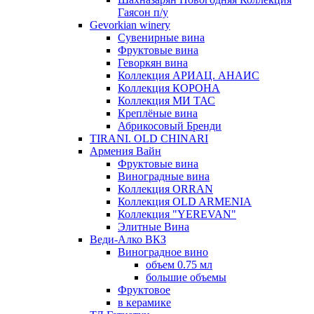
Гаясон п/у
Gevorkian winery
Сувенирные вина
Фруктовые вина
Геворкян вина
Коллекция АРИАЦ. АНАИС
Коллекция КОРОНА
Коллекция МИ ТАС
Креплёные вина
Абрикосовый Бренди
TIRANI. OLD CHINARI
Армения Вайн
Фруктовые вина
Виноградные вина
Коллекция ORRAN
Коллекция OLD ARMENIA
Коллекция "YEREVAN"
Элитные Вина
Веди-Алко ВКЗ
Виноградное вино
объем 0.75 мл
большие объемы
Фруктовое
в керамике