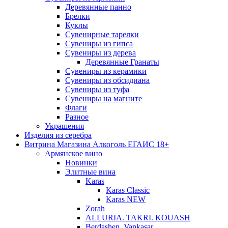
Деревянные панно
Брелки
Куклы
Сувенирные тарелки
Сувениры из гипса
Сувениры из дерева
Деревянные Гранаты
Сувениры из керамики
Сувениры из обсидиана
Сувениры из туфа
Сувениры на магните
Флаги
Разное
Украшения
Изделия из серебра
Витрина Магазина Алкоголь ЕГАИС 18+
Армянское вино
Новинки
Элитные вина
Karas
Karas Classic
Karas NEW
Zorah
ALLURIA. TAKRI. KOUASH
Berdashen. Vankasar