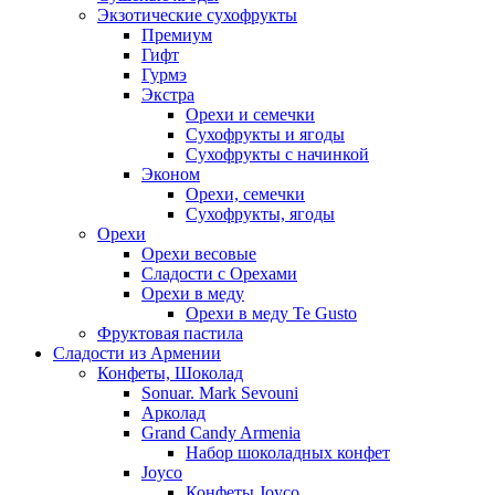
Экзотические сухофрукты
Премиум
Гифт
Гурмэ
Экстра
Орехи и семечки
Сухофрукты и ягоды
Сухофрукты с начинкой
Эконом
Орехи, семечки
Сухофрукты, ягоды
Орехи
Орехи весовые
Сладости с Орехами
Орехи в меду
Орехи в меду Te Gusto
Фруктовая пастила
Сладости из Армении
Конфеты, Шоколад
Sonuar. Mark Sevouni
Арколад
Grand Candy Armenia
Набор шоколадных конфет
Joyco
Конфеты Joyco