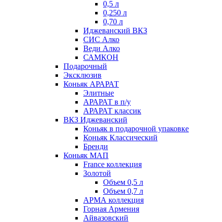
0,5 л
0,250 л
0,70 л
Иджеванский ВКЗ
СИС Алко
Веди Алко
САМКОН
Подарочный
Эксклюзив
Коньяк АРАРАТ
Элитные
АРАРАТ в п/у
АРАРАТ классик
ВКЗ Иджеванский
Коньяк в подарочной упаковке
Коньяк Классический
Бренди
Коньяк МАП
France коллекция
Золотой
Объем 0,5 л
Объем 0,7 л
АРМА коллекция
Горная Армения
Айвазовский